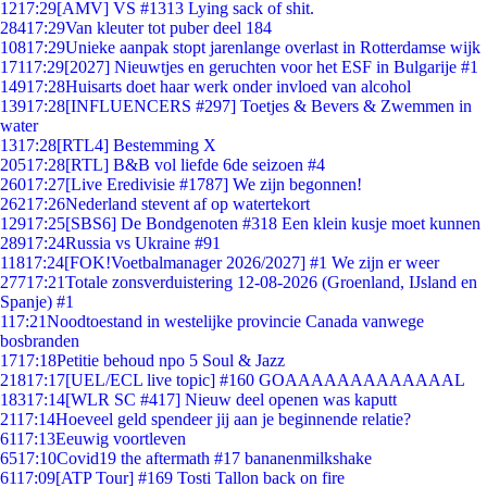
12
17:29
[AMV] VS #1313 Lying sack of shit.
284
17:29
Van kleuter tot puber deel 184
108
17:29
Unieke aanpak stopt jarenlange overlast in Rotterdamse wijk
171
17:29
[2027] Nieuwtjes en geruchten voor het ESF in Bulgarije #1
149
17:28
Huisarts doet haar werk onder invloed van alcohol
139
17:28
[INFLUENCERS #297] Toetjes & Bevers & Zwemmen in
water
13
17:28
[RTL4] Bestemming X
205
17:28
[RTL] B&B vol liefde 6de seizoen #4
260
17:27
[Live Eredivisie #1787] We zijn begonnen!
262
17:26
Nederland stevent af op watertekort
129
17:25
[SBS6] De Bondgenoten #318 Een klein kusje moet kunnen
289
17:24
Russia vs Ukraine #91
118
17:24
[FOK!Voetbalmanager 2026/2027] #1 We zijn er weer
277
17:21
Totale zonsverduistering 12-08-2026 (Groenland, IJsland en
Spanje) #1
1
17:21
Noodtoestand in westelijke provincie Canada vanwege
bosbranden
17
17:18
Petitie behoud npo 5 Soul & Jazz
218
17:17
[UEL/ECL live topic] #160 GOAAAAAAAAAAAAAL
183
17:14
[WLR SC #417] Nieuw deel openen was kaputt
21
17:14
Hoeveel geld spendeer jij aan je beginnende relatie?
61
17:13
Eeuwig voortleven
65
17:10
Covid19 the aftermath #17 bananenmilkshake
61
17:09
[ATP Tour] #169 Tosti Tallon back on fire