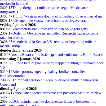
moskeeën in brand
24
09:15
Trump dreigt met militaire acties tegen Mexicaanse
drugskartels
34
08:47
Trump: We gaan iets doen met Groenland of ze willen of niet
88
08:17
ICE agent die vrouw neerschoot is oorlogsveteraan
vrijdag 9 januari 2026
88
14:45
Vlammen in Iran: Protesten stuiten op kogelregens
23
09:17
Doden in Oekraïne na aanvallen Russische supersonische
raket en drones
34
06:35
Meerderheid in Senaat VS stemt voor beperking militaire
macht Trump
donderdag 8 januari 2026
6
10:08
Australië start commissie tegen antisemitisme na Bondi Beach
woensdag 7 januari 2026
87
14:30
Europa bereidt plan voor bij stappen richting Groenland door
VS
52
10:14
Britse pornowetgeving faalt: gebruikers omzeilen
leeftijdscontroles
79
09:23
Trump wil een Poetin doen: overweegt militair annexeren
Groenland
dinsdag 6 januari 2026
49
12:41
Venezolanen vieren arrestatie van president Maduro in New
York
20
09:56
DOJ: minder dan 1% documenten Epstein bekeken, nog
miljoenen pagina's te gaan