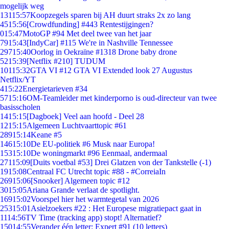
mogelijk weg
131
15:57
Koopzegels sparen bij AH duurt straks 2x zo lang
45
15:56
[Crowdfunding] #443 Rentestijgingen?
0
15:47
MotoGP #94 Met deel twee van het jaar
79
15:43
[IndyCar] #115 We're in Nashville Tennessee
297
15:40
Oorlog in Oekraïne #1318 Drone baby drone
52
15:39
[Netflix #210] TUDUM
101
15:32
GTA VI #12 GTA VI Extended look 27 Augustus
Netflix/YT
4
15:22
Energietarieven #34
57
15:16
OM-Teamleider met kinderporno is oud-directeur van twee
basisscholen
14
15:15
[Dagboek] Veel aan hoofd - Deel 28
12
15:15
Algemeen Luchtvaarttopic #61
289
15:14
Keane #5
146
15:10
De EU-politiek #6 Musk naar Europa!
153
15:10
De woningmarkt #96 Eenmaal, andermaal
271
15:09
[Duits voetbal #53] Drei Glatzen von der Tankstelle (-1)
19
15:08
Centraal FC Utrecht topic #88 - #CorreiaIn
269
15:06
[Snooker] Algemeen topic #12
30
15:05
Ariana Grande verlaat de spotlight.
169
15:02
Voorspel hier het warmtegetal van 2026
253
15:01
Asielzoekers #22 : Het Europese migratiepact gaat in
11
14:56
TV Time (tracking app) stopt! Alternatief?
150
14:55
Verander één letter: Expert #91 (10 letters)