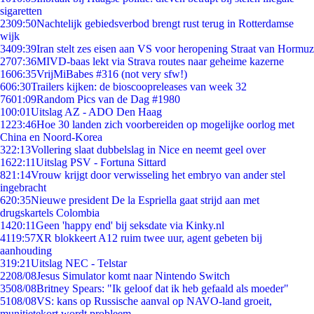
sigaretten
23
09:50
Nachtelijk gebiedsverbod brengt rust terug in Rotterdamse
wijk
34
09:39
Iran stelt zes eisen aan VS voor heropening Straat van Hormuz
27
07:36
MIVD-baas lekt via Strava routes naar geheime kazerne
16
06:35
VrijMiBabes #316 (not very sfw!)
6
06:30
Trailers kijken: de bioscoopreleases van week 32
76
01:09
Random Pics van de Dag #1980
1
00:01
Uitslag AZ - ADO Den Haag
12
23:46
Hoe 30 landen zich voorbereiden op mogelijke oorlog met
China en Noord-Korea
3
22:13
Vollering slaat dubbelslag in Nice en neemt geel over
16
22:11
Uitslag PSV - Fortuna Sittard
8
21:14
Vrouw krijgt door verwisseling het embryo van ander stel
ingebracht
6
20:35
Nieuwe president De la Espriella gaat strijd aan met
drugskartels Colombia
14
20:11
Geen 'happy end' bij seksdate via Kinky.nl
41
19:57
XR blokkeert A12 ruim twee uur, agent gebeten bij
aanhouding
3
19:21
Uitslag NEC - Telstar
22
08/08
Jesus Simulator komt naar Nintendo Switch
35
08/08
Britney Spears: "Ik geloof dat ik heb gefaald als moeder"
51
08/08
VS: kans op Russische aanval op NAVO-land groeit,
munitietekort wordt probleem