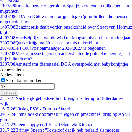
van Breda
11
07/08
Smokkelbende opgerold in Spanje, verdienden miljoenen aan
migranten
39
07/08
CDA en D66 willen ingrijpen tegen 'gluurbrillen' die mensen
ongemerkt filmen
14
07/08
Benzineprijs daalt verder, onzekerheid over Straat van Hormuz
blijft
42
07/08
Voedselprijzen wereldwijd op hoogste niveau in ruim drie jaar
23
07/08
Quake krijgt na 30 jaar een gratis uitbreiding
2
07/08
De FOK!Voetbalmanager 2026/2027 is begonnen
72
07/08
Meer agressie tegen een andersluidende politieke mening, laat
jij je intimideren?
32
07/08
Amsterdams dierenasiel DOA overspoeld met babykonijntjes
Actieve items
Actieve items
Scrollbar gebruiken
opslaan
23
17:27
Nachtelijk gebiedsverbod brengt rust terug in Rotterdamse
wijk
16
17:26
Uitslag PSV - Fortuna Sittard
39
17:24
China boekt doorbraak in eigen chipmachines, druk op ASML
groeit
14
17:23
Geen 'happy end' bij seksdate via Kinky.nl
35
17:22
Britney Spears: "Ik geloof dat ik heb gefaald als moeder"