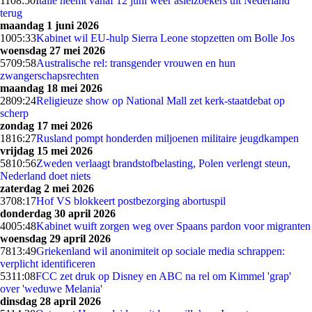
11
08:50
Italië neemt vanaf 12 juni weer asielzoekers uit Nederland
terug
maandag 1 juni 2026
10
05:33
Kabinet wil EU-hulp Sierra Leone stopzetten om Bolle Jos
woensdag 27 mei 2026
57
09:58
Australische rel: transgender vrouwen en hun
zwangerschapsrechten
maandag 18 mei 2026
28
09:24
Religieuze show op National Mall zet kerk-staatdebat op
scherp
zondag 17 mei 2026
18
16:27
Rusland pompt honderden miljoenen militaire jeugdkampen
vrijdag 15 mei 2026
58
10:56
Zweden verlaagt brandstofbelasting, Polen verlengt steun,
Nederland doet niets
zaterdag 2 mei 2026
37
08:17
Hof VS blokkeert postbezorging abortuspil
donderdag 30 april 2026
40
05:48
Kabinet wuift zorgen weg over Spaans pardon voor migranten
woensdag 29 april 2026
78
13:49
Griekenland wil anonimiteit op sociale media schrappen:
verplicht identificeren
53
11:08
FCC zet druk op Disney en ABC na rel om Kimmel 'grap'
over 'weduwe Melania'
dinsdag 28 april 2026