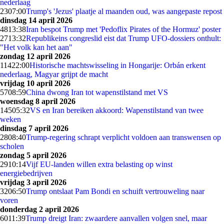
nederlaag
23
07:00
Trump's 'Jezus' plaatje al maanden oud, was aangepaste repost
dinsdag 14 april 2026
48
13:38
Iran bespot Trump met 'Pedoflix Pirates of the Hormuz' poster
27
13:32
Republikeins congreslid eist dat Trump UFO-dossiers onthult:
"Het volk kan het aan"
zondag 12 april 2026
114
22:00
Historische machtswisseling in Hongarije: Orbán erkent
nederlaag, Magyar grijpt de macht
vrijdag 10 april 2026
57
08:59
China dwong Iran tot wapenstilstand met VS
woensdag 8 april 2026
145
05:32
VS en Iran bereiken akkoord: Wapenstilstand van twee
weken
dinsdag 7 april 2026
28
08:40
Trump-regering schrapt verplicht voldoen aan transwensen op
scholen
zondag 5 april 2026
29
10:14
Vijf EU-landen willen extra belasting op winst
energiebedrijven
vrijdag 3 april 2026
32
06:50
Trump ontslaat Pam Bondi en schuift vertrouweling naar
voren
donderdag 2 april 2026
60
11:39
Trump dreigt Iran: zwaardere aanvallen volgen snel, maar