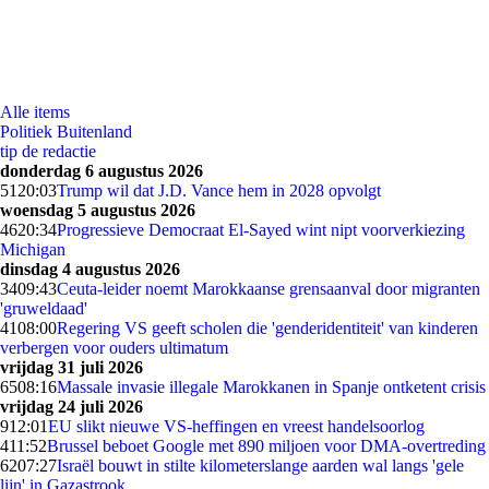
Alle items
Politiek Buitenland
tip de redactie
donderdag 6 augustus 2026
51
20:03
Trump wil dat J.D. Vance hem in 2028 opvolgt
woensdag 5 augustus 2026
46
20:34
Progressieve Democraat El-Sayed wint nipt voorverkiezing
Michigan
dinsdag 4 augustus 2026
34
09:43
Ceuta-leider noemt Marokkaanse grensaanval door migranten
'gruweldaad'
41
08:00
Regering VS geeft scholen die 'genderidentiteit' van kinderen
verbergen voor ouders ultimatum
vrijdag 31 juli 2026
65
08:16
Massale invasie illegale Marokkanen in Spanje ontketent crisis
vrijdag 24 juli 2026
9
12:01
EU slikt nieuwe VS-heffingen en vreest handelsoorlog
4
11:52
Brussel beboet Google met 890 miljoen voor DMA-overtreding
62
07:27
Israël bouwt in stilte kilometerslange aarden wal langs 'gele
lijn' in Gazastrook