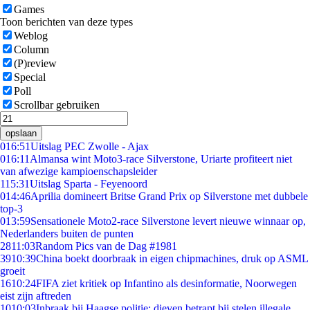
Games
Toon berichten van deze types
Weblog
Column
(P)review
Special
Poll
Scrollbar gebruiken
opslaan
0
16:51
Uitslag PEC Zwolle - Ajax
0
16:11
Almansa wint Moto3-race Silverstone, Uriarte profiteert niet
van afwezige kampioenschapsleider
1
15:31
Uitslag Sparta - Feyenoord
0
14:46
Aprilia domineert Britse Grand Prix op Silverstone met dubbele
top-3
0
13:59
Sensationele Moto2-race Silverstone levert nieuwe winnaar op,
Nederlanders buiten de punten
28
11:03
Random Pics van de Dag #1981
39
10:39
China boekt doorbraak in eigen chipmachines, druk op ASML
groeit
16
10:24
FIFA ziet kritiek op Infantino als desinformatie, Noorwegen
eist zijn aftreden
10
10:03
Inbraak bij Haagse politie: dieven betrapt bij stelen illegale