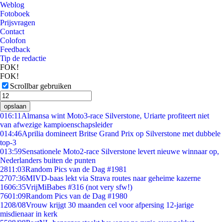
Weblog
Fotoboek
Prijsvragen
Contact
Colofon
Feedback
Tip de redactie
FOK!
FOK!
Scrollbar gebruiken
opslaan
0
16:11
Almansa wint Moto3-race Silverstone, Uriarte profiteert niet
van afwezige kampioenschapsleider
0
14:46
Aprilia domineert Britse Grand Prix op Silverstone met dubbele
top-3
0
13:59
Sensationele Moto2-race Silverstone levert nieuwe winnaar op,
Nederlanders buiten de punten
28
11:03
Random Pics van de Dag #1981
27
07:36
MIVD-baas lekt via Strava routes naar geheime kazerne
16
06:35
VrijMiBabes #316 (not very sfw!)
76
01:09
Random Pics van de Dag #1980
12
08/08
Vrouw krijgt 30 maanden cel voor afpersing 12-jarige
misdienaar in kerk