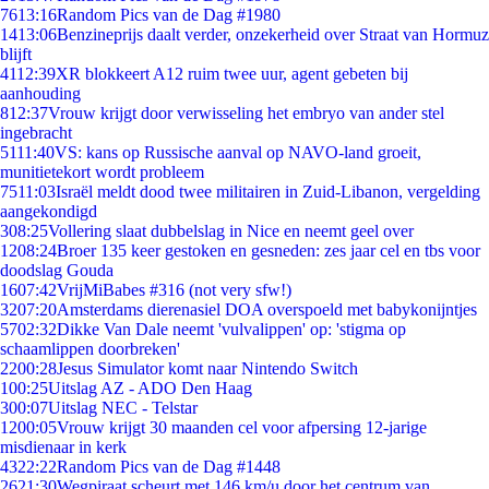
76
13:16
Random Pics van de Dag #1980
14
13:06
Benzineprijs daalt verder, onzekerheid over Straat van Hormuz
blijft
41
12:39
XR blokkeert A12 ruim twee uur, agent gebeten bij
aanhouding
8
12:37
Vrouw krijgt door verwisseling het embryo van ander stel
ingebracht
51
11:40
VS: kans op Russische aanval op NAVO-land groeit,
munitietekort wordt probleem
75
11:03
Israël meldt dood twee militairen in Zuid-Libanon, vergelding
aangekondigd
3
08:25
Vollering slaat dubbelslag in Nice en neemt geel over
12
08:24
Broer 135 keer gestoken en gesneden: zes jaar cel en tbs voor
doodslag Gouda
16
07:42
VrijMiBabes #316 (not very sfw!)
32
07:20
Amsterdams dierenasiel DOA overspoeld met babykonijntjes
57
02:32
Dikke Van Dale neemt 'vulvalippen' op: 'stigma op
schaamlippen doorbreken'
22
00:28
Jesus Simulator komt naar Nintendo Switch
1
00:25
Uitslag AZ - ADO Den Haag
3
00:07
Uitslag NEC - Telstar
12
00:05
Vrouw krijgt 30 maanden cel voor afpersing 12-jarige
misdienaar in kerk
43
22:22
Random Pics van de Dag #1448
26
21:30
Wegpiraat scheurt met 146 km/u door het centrum van