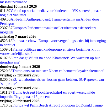
massasurveillance
dinsdag 10 maart 2026
6
11:39
Verbod op social media voor kinderen in VK sneuvelt, maar
nog niet van tafel
4
09:30
AI-bedrijf Anthropic daagt Trump-regering na AI-ban door
Pentagon
23
07:37
Europees Parlement maakt sneller uitzetten asielzoekers
mogelijk
zaterdag 7 maart 2026
45
23:18
Iran waarschuwt Europa voor vergeldingsacties bij inmenging
in conflict
15
09:01
Franse politicus met kinderporno en zieke berichtjes krijgt
voorwaardelijke straf
61
07:58
Iran daagt VS uit na dood Khamenei: 'We wachten op hun
grondinvasie'
donderdag 5 maart 2026
25
20:33
Trump ontslaat minister Noem en benoemt loyaler alternatief
vrijdag 27 februari 2026
82
06:58
EU wil abortusreis en -kosten gaan betalen, SGP spreekt van
‘sluiproute’
zondag 22 februari 2026
19
11:37
Trump trotseert Hooggerechtshof en voert wereldwijde
importheffing op naar 15 procent
vrijdag 20 februari 2026
17
10:52
Florida wil Palm Beach Airport omdopen tot Donald Trump