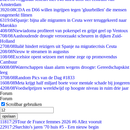
Amsterdam
39
20:08
CDA en D66 willen ingrijpen tegen 'gluurbrillen' die mensen
ongemerkt filmen
63
19:04
Spanje: bijna alle migranten in Ceuta weer teruggekeerd naar
Marokko
4
08/08
Niewiadoma profiteert van pokerspel en grijpt geel op Ventoux
7
08/08
Aanhoudende droogte veroorzaakt scheuren in dijken Zuid-
Holland
27
08/08
Italië hindert reizigers uit Spanje na migratiecrisis Ceuta
2
08/08
Nieuw te streamen in augustus
1
08/08
Excelsior opent seizoen met ruime zege op promovendus
Cambuur
60
08/08
Waterschappen slaan alarm wegens droogte: Gereedschapskist
leeg
37
08/08
Random Pics van de Dag #1833
16
08/08
Meta krijgt half miljard boete voor mentale schade bij jongeren
42
08/08
Voedselprijzen wereldwijd op hoogste niveau in ruim drie jaar
Forum
Forum
Scrollbar gebruiken
opslaan
118
17:29
Tour de France femmes 2026 #6 Allez vooruit
229
17:29
archito's jaren '70 huis #5 - Een nieuw begin