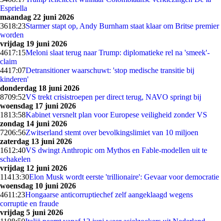
Espriella
maandag 22 juni 2026
36
18:23
Starmer stapt op, Andy Burnham staat klaar om Britse premier
worden
vrijdag 19 juni 2026
46
17:15
Meloni slaat terug naar Trump: diplomatieke rel na 'smeek'-
claim
44
17:07
Detransitioner waarschuwt: 'stop medische transitie bij
kinderen'
donderdag 18 juni 2026
87
09:52
VS trekt crisistroepen per direct terug, NAVO springt bij
woensdag 17 juni 2026
18
13:58
Kabinet versnelt plan voor Europese veiligheid zonder VS
zondag 14 juni 2026
72
06:56
Zwitserland stemt over bevolkingslimiet van 10 miljoen
zaterdag 13 juni 2026
16
12:40
VS dwingt Anthropic om Mythos en Fable-modellen uit te
schakelen
vrijdag 12 juni 2026
114
13:30
Elon Musk wordt eerste 'trillionaire': Gevaar voor democratie
woensdag 10 juni 2026
46
11:23
Hongaarse anticorruptiechef zelf aangeklaagd wegens
corruptie en fraude
vrijdag 5 juni 2026