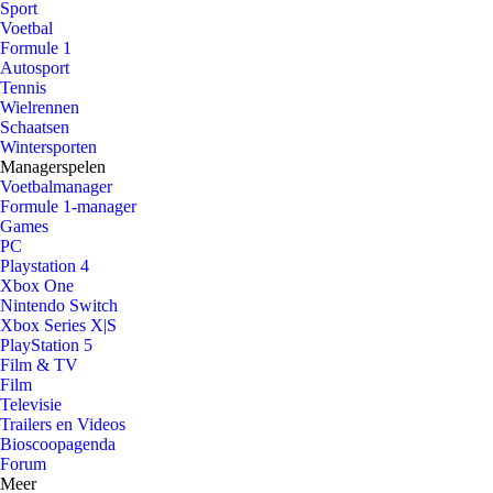
Sport
Voetbal
Formule 1
Autosport
Tennis
Wielrennen
Schaatsen
Wintersporten
Managerspelen
Voetbalmanager
Formule 1-manager
Games
PC
Playstation 4
Xbox One
Nintendo Switch
Xbox Series X|S
PlayStation 5
Film & TV
Film
Televisie
Trailers en Videos
Bioscoopagenda
Forum
Meer