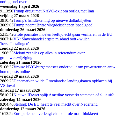
oorlog snel over
woensdag 1 april 2026
91
13:50
Trump dreigt met NAVO-exit om oorlog met Iran
vrijdag 27 maart 2026
39
10:42
Trump's handtekening op nieuwe dollarbiljetten
30
09:05
Trump noemt Britse vliegdekschepen 'speelgoed'
donderdag 26 maart 2026
52
15:42
Grote pornsites moeten leeftijd écht gaan verifiëren in de EU
90
07:14
VN: Slavenhandel ergste misdaad ooit - willen
'herstelbetalingen'
zondag 22 maart 2026
19
06:33
Meloni zet alles op alles in referendum over
grondwetswijziging
zaterdag 21 maart 2026
51
06:37
Vrouw NYC-burgemeester onder vuur om pro-terreur en anti-
homo posts online
vrijdag 20 maart 2026
28
09:23
Denemarken wilde Groenlandse landingsbanen opblazen bij
VS-inval
dinsdag 17 maart 2026
58
10:21
Nieuwe ID-wet splijt Amerika: versterkt stemmen of sluit uit?
zaterdag 14 maart 2026
92
04:46
Stelling: De EU heeft te veel macht over Nederland
donderdag 12 maart 2026
16
13:52
Europarlement verlengt chatcontrole maar blokkeert