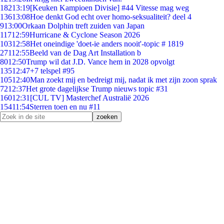
182
13:19
[Keuken Kampioen Divisie] #44 Vitesse mag weg
136
13:08
Hoe denkt God echt over homo-seksualiteit? deel 4
9
13:00
Orkaan Dolphin treft zuiden van Japan
117
12:59
Hurricane & Cyclone Season 2026
103
12:58
Het oneindige 'doet-ie anders nooit'-topic # 1819
271
12:55
Beeld van de Dag Art Installation b
80
12:50
Trump wil dat J.D. Vance hem in 2028 opvolgt
135
12:47
+7 telspel #95
105
12:40
Man zoekt mij en bedreigt mij, nadat ik met zijn zoon sprak
72
12:37
Het grote dagelijkse Trump nieuws topic #31
160
12:31
[CUL TV] Masterchef Australië 2026
154
11:54
Sterren toen en nu #11