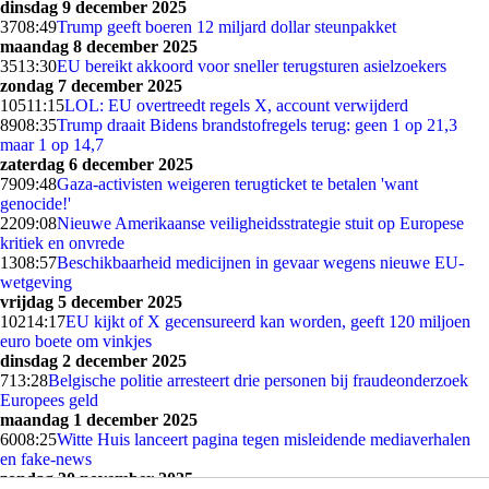
dinsdag 9 december 2025
37
08:49
Trump geeft boeren 12 miljard dollar steunpakket
maandag 8 december 2025
35
13:30
EU bereikt akkoord voor sneller terugsturen asielzoekers
zondag 7 december 2025
105
11:15
LOL: EU overtreedt regels X, account verwijderd
89
08:35
Trump draait Bidens brandstofregels terug: geen 1 op 21,3
maar 1 op 14,7
zaterdag 6 december 2025
79
09:48
Gaza-activisten weigeren terugticket te betalen 'want
genocide!'
22
09:08
Nieuwe Amerikaanse veiligheidsstrategie stuit op Europese
kritiek en onvrede
13
08:57
Beschikbaarheid medicijnen in gevaar wegens nieuwe EU-
wetgeving
vrijdag 5 december 2025
102
14:17
EU kijkt of X gecensureerd kan worden, geeft 120 miljoen
euro boete om vinkjes
dinsdag 2 december 2025
7
13:28
Belgische politie arresteert drie personen bij fraudeonderzoek
Europees geld
maandag 1 december 2025
60
08:25
Witte Huis lanceert pagina tegen misleidende mediaverhalen
en fake-news
zondag 30 november 2025