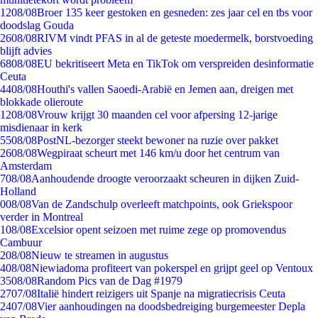
12
08/08
Broer 135 keer gestoken en gesneden: zes jaar cel en tbs voor
doodslag Gouda
26
08/08
RIVM vindt PFAS in al de geteste moedermelk, borstvoeding
blijft advies
68
08/08
EU bekritiseert Meta en TikTok om verspreiden desinformatie
Ceuta
44
08/08
Houthi's vallen Saoedi-Arabië en Jemen aan, dreigen met
blokkade olieroute
12
08/08
Vrouw krijgt 30 maanden cel voor afpersing 12-jarige
misdienaar in kerk
55
08/08
PostNL-bezorger steekt bewoner na ruzie over pakket
26
08/08
Wegpiraat scheurt met 146 km/u door het centrum van
Amsterdam
7
08/08
Aanhoudende droogte veroorzaakt scheuren in dijken Zuid-
Holland
0
08/08
Van de Zandschulp overleeft matchpoints, ook Griekspoor
verder in Montreal
1
08/08
Excelsior opent seizoen met ruime zege op promovendus
Cambuur
2
08/08
Nieuw te streamen in augustus
4
08/08
Niewiadoma profiteert van pokerspel en grijpt geel op Ventoux
35
08/08
Random Pics van de Dag #1979
27
07/08
Italië hindert reizigers uit Spanje na migratiecrisis Ceuta
24
07/08
Vier aanhoudingen na doodsbedreiging burgemeester Depla