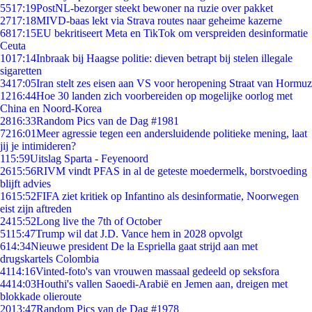
55
17:19
PostNL-bezorger steekt bewoner na ruzie over pakket
27
17:18
MIVD-baas lekt via Strava routes naar geheime kazerne
68
17:15
EU bekritiseert Meta en TikTok om verspreiden desinformatie
Ceuta
10
17:14
Inbraak bij Haagse politie: dieven betrapt bij stelen illegale
sigaretten
34
17:05
Iran stelt zes eisen aan VS voor heropening Straat van Hormuz
12
16:44
Hoe 30 landen zich voorbereiden op mogelijke oorlog met
China en Noord-Korea
28
16:33
Random Pics van de Dag #1981
72
16:01
Meer agressie tegen een andersluidende politieke mening, laat
jij je intimideren?
1
15:59
Uitslag Sparta - Feyenoord
26
15:56
RIVM vindt PFAS in al de geteste moedermelk, borstvoeding
blijft advies
16
15:52
FIFA ziet kritiek op Infantino als desinformatie, Noorwegen
eist zijn aftreden
24
15:52
Long live the 7th of October
51
15:47
Trump wil dat J.D. Vance hem in 2028 opvolgt
6
14:34
Nieuwe president De la Espriella gaat strijd aan met
drugskartels Colombia
41
14:16
Vinted-foto's van vrouwen massaal gedeeld op seksfora
44
14:03
Houthi's vallen Saoedi-Arabië en Jemen aan, dreigen met
blokkade olieroute
20
13:47
Random Pics van de Dag #1978