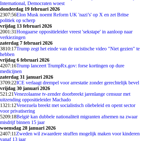
International, Democraten woest
donderdag 19 februari 2026
23
07:56
Elon Musk noemt Reform UK 'nazi’s' op X en zet Britse
politiek op scherp
vrijdag 13 februari 2026
20
01:31
Hongaarse oppositieleider vreest 'sekstape' in aanloop naar
verkiezingen
zaterdag 7 februari 2026
38
10:17
Trump zegt het einde van de racistische video "Niet gezien" te
hebben
vrijdag 6 februari 2026
42
07:16
Trump lanceert TrumpRx.gov: forse kortingen op dure
medicijnen
zaterdag 31 januari 2026
37
09:22
ICE verlaagt drempel voor arrestatie zonder gerechtelijk bevel
vrijdag 30 januari 2026
5
21:21
Venezolaanse tv-zender doorbreekt jarenlange censuur met
uitzending oppositieleider Machado
13
21:12
Venezuela breekt met socialistisch oliebeleid en opent sector
voor privatisering
52
09:18
België kan dubbele nationaliteit migranten afnemen na zwaar
misdrijf binnen 15 jaar
woensdag 28 januari 2026
24
07:11
Zweden wil zwaardere straffen mogelijk maken voor kinderen
vanaf 13 jaar