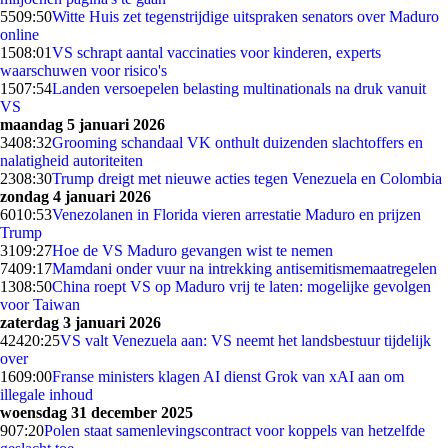
55
09:50
Witte Huis zet tegenstrijdige uitspraken senators over Maduro
online
15
08:01
VS schrapt aantal vaccinaties voor kinderen, experts
waarschuwen voor risico's
15
07:54
Landen versoepelen belasting multinationals na druk vanuit
VS
maandag 5 januari 2026
34
08:32
Grooming schandaal VK onthult duizenden slachtoffers en
nalatigheid autoriteiten
23
08:30
Trump dreigt met nieuwe acties tegen Venezuela en Colombia
zondag 4 januari 2026
60
10:53
Venezolanen in Florida vieren arrestatie Maduro en prijzen
Trump
31
09:27
Hoe de VS Maduro gevangen wist te nemen
74
09:17
Mamdani onder vuur na intrekking antisemitismemaatregelen
13
08:50
China roept VS op Maduro vrij te laten: mogelijke gevolgen
voor Taiwan
zaterdag 3 januari 2026
424
20:25
VS valt Venezuela aan: VS neemt het landsbestuur tijdelijk
over
16
09:00
Franse ministers klagen AI dienst Grok van xAI aan om
illegale inhoud
woensdag 31 december 2025
9
07:20
Polen staat samenlevingscontract voor koppels van hetzelfde