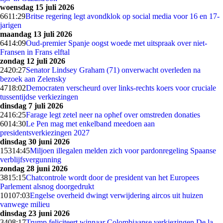
woensdag 15 juli 2026
66
11:29
Britse regering legt avondklok op social media voor 16 en 17-
jarigen
maandag 13 juli 2026
64
14:09
Oud-premier Spanje oogst woede met uitspraak over niet-
Fransen in Frans elftal
zondag 12 juli 2026
24
20:27
Senator Lindsey Graham (71) onverwacht overleden na
bezoek aan Zelensky
47
18:02
Democraten verscheurd over links-rechts koers voor cruciale
tussentijdse verkiezingen
dinsdag 7 juli 2026
24
16:25
Farage legt zetel neer na ophef over omstreden donaties
60
14:30
Le Pen mag met enkelband meedoen aan
presidentsverkiezingen 2027
dinsdag 30 juni 2026
153
14:45
Miljoen illegalen melden zich voor pardonregeling Spaanse
verblijfsvergunning
zondag 28 juni 2026
38
15:15
Chatcontrole wordt door de president van het Europees
Parlement alsnog doorgedrukt
101
07:03
Engelse overheid dwingt verwijdering aircos uit huizen
vanwege milieu
dinsdag 23 juni 2026
34
08:17
Trump feliciteert winnaar Colombiaanse verkiezingen De la