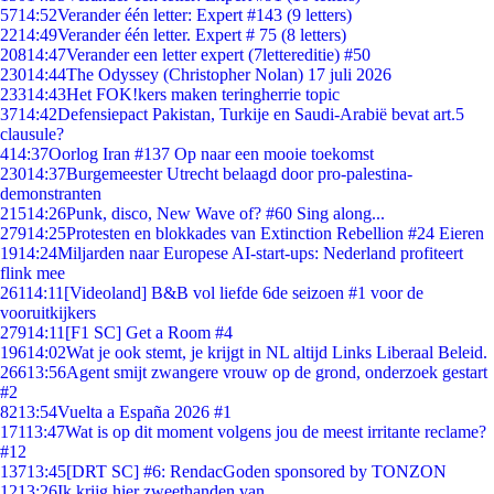
57
14:52
Verander één letter: Expert #143 (9 letters)
22
14:49
Verander één letter. Expert # 75 (8 letters)
208
14:47
Verander een letter expert (7lettereditie) #50
230
14:44
The Odyssey (Christopher Nolan) 17 juli 2026
233
14:43
Het FOK!kers maken teringherrie topic
37
14:42
Defensiepact Pakistan, Turkije en Saudi-Arabië bevat art.5
clausule?
4
14:37
Oorlog Iran #137 Op naar een mooie toekomst
230
14:37
Burgemeester Utrecht belaagd door pro-palestina-
demonstranten
215
14:26
Punk, disco, New Wave of? #60 Sing along...
279
14:25
Protesten en blokkades van Extinction Rebellion #24 Eieren
19
14:24
Miljarden naar Europese AI-start-ups: Nederland profiteert
flink mee
261
14:11
[Videoland] B&B vol liefde 6de seizoen #1 voor de
vooruitkijkers
279
14:11
[F1 SC] Get a Room #4
196
14:02
Wat je ook stemt, je krijgt in NL altijd Links Liberaal Beleid.
266
13:56
Agent smijt zwangere vrouw op de grond, onderzoek gestart
#2
82
13:54
Vuelta a España 2026 #1
171
13:47
Wat is op dit moment volgens jou de meest irritante reclame?
#12
137
13:45
[DRT SC] #6: RendacGoden sponsored by TONZON
12
13:26
Ik krijg hier zweethanden van.