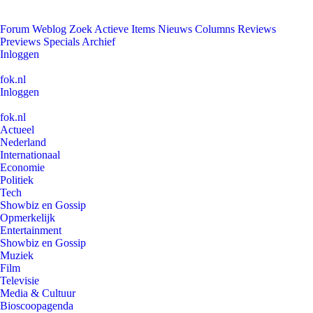
Forum
Weblog
Zoek
Actieve Items
Nieuws
Columns
Reviews
Previews
Specials
Archief
Inloggen
fok.nl
Inloggen
fok.nl
Actueel
Nederland
Internationaal
Economie
Politiek
Tech
Showbiz en Gossip
Opmerkelijk
Entertainment
Showbiz en Gossip
Muziek
Film
Televisie
Media & Cultuur
Bioscoopagenda