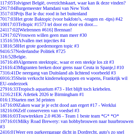
1
17:05
Tolvignet België, overzichtskaart, waar kan ik deze vinden?
29
17:04
Burgemeester Mamdani van New York
35
17:03
Prijs Bar le duc rood in het buitenland
70
17:03
Het grote Baktopic (voor bakfoto's, -vragen en -tips) #42
100
17:03
Teltopic #1573 tel door en door en door....
241
17:02
[Wielrennen #616] Brennan!
129
17:02
Vrouwen willen geen man meer #30
135
16:59
Afvallen met injecties #4
138
16:58
Het grote goedemorgen topic #3
94
16:57
Nederlandse Politiek #725
3
16:52
Belgie.
167
16:49
Algemeen steektopic, waar er een steekje los zit #3
216
16:43
Migranten breken door grens naar Ceuta in Spanje,l #10
73
16:41
De neergang van Duitsland als lichtend voorbeeld #3
69
16:35
Shein verkocht kindersekspoppen en wapens, Frankrijk wil
EU-onderzoek
279
16:33
Tropisch aquarium #73 - Het blijft toch kriebelen.
12
16:21
EK Atletiek 2026 te Birmingham #1
0
16:13
Starten met 3d printen
147
16:09
Zaken waar je je echt dood aan ergert #17 - Werklui
182
16:06
Zelf conserveren van voedsel #3
186
16:03
Touwtrekken 2.0 #636 - Team 1 beste team *G* *O*
197
16:01
Milky Road Brewery: van hobbybrouwen naar huurbrouwen
#3
24
16:01
Weer een parkeergarage dicht in Dordrecht, auto's zo snel