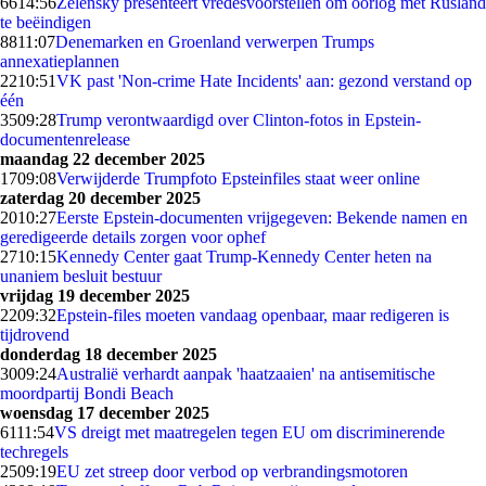
66
14:56
Zelensky presenteert vredesvoorstellen om oorlog met Rusland
te beëindigen
88
11:07
Denemarken en Groenland verwerpen Trumps
annexatieplannen
22
10:51
VK past 'Non-crime Hate Incidents' aan: gezond verstand op
één
35
09:28
Trump verontwaardigd over Clinton-fotos in Epstein-
documentenrelease
maandag 22 december 2025
17
09:08
Verwijderde Trumpfoto Epsteinfiles staat weer online
zaterdag 20 december 2025
20
10:27
Eerste Epstein-documenten vrijgegeven: Bekende namen en
geredigeerde details zorgen voor ophef
27
10:15
Kennedy Center gaat Trump-Kennedy Center heten na
unaniem besluit bestuur
vrijdag 19 december 2025
22
09:32
Epstein-files moeten vandaag openbaar, maar redigeren is
tijdrovend
donderdag 18 december 2025
30
09:24
Australië verhardt aanpak 'haatzaaien' na antisemitische
moordpartij Bondi Beach
woensdag 17 december 2025
61
11:54
VS dreigt met maatregelen tegen EU om discriminerende
techregels
25
09:19
EU zet streep door verbod op verbrandingsmotoren