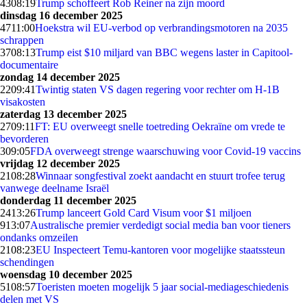
43
08:19
Trump schoffeert Rob Reiner na zijn moord
dinsdag 16 december 2025
47
11:00
Hoekstra wil EU-verbod op verbrandingsmotoren na 2035
schrappen
37
08:13
Trump eist $10 miljard van BBC wegens laster in Capitool-
documentaire
zondag 14 december 2025
22
09:41
Twintig staten VS dagen regering voor rechter om H-1B
visakosten
zaterdag 13 december 2025
27
09:11
FT: EU overweegt snelle toetreding Oekraïne om vrede te
bevorderen
3
09:05
FDA overweegt strenge waarschuwing voor Covid-19 vaccins
vrijdag 12 december 2025
21
08:28
Winnaar songfestival zoekt aandacht en stuurt trofee terug
vanwege deelname Israël
donderdag 11 december 2025
24
13:26
Trump lanceert Gold Card Visum voor $1 miljoen
9
13:07
Australische premier verdedigt social media ban voor tieners
ondanks omzeilen
21
08:23
EU Inspecteert Temu-kantoren voor mogelijke staatssteun
schendingen
woensdag 10 december 2025
51
08:57
Toeristen moeten mogelijk 5 jaar social-mediageschiedenis
delen met VS