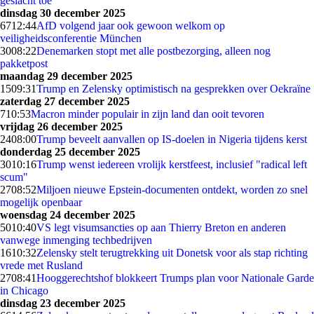
geslacht toe
dinsdag 30 december 2025
67
12:44
AfD volgend jaar ook gewoon welkom op
veiligheidsconferentie München
30
08:22
Denemarken stopt met alle postbezorging, alleen nog
pakketpost
maandag 29 december 2025
15
09:31
Trump en Zelensky optimistisch na gesprekken over Oekraïne
zaterdag 27 december 2025
7
10:53
Macron minder populair in zijn land dan ooit tevoren
vrijdag 26 december 2025
24
08:00
Trump beveelt aanvallen op IS-doelen in Nigeria tijdens kerst
donderdag 25 december 2025
30
10:16
Trump wenst iedereen vrolijk kerstfeest, inclusief "radical left
scum"
27
08:52
Miljoen nieuwe Epstein-documenten ontdekt, worden zo snel
mogelijk openbaar
woensdag 24 december 2025
50
10:40
VS legt visumsancties op aan Thierry Breton en anderen
vanwege inmenging techbedrijven
16
10:32
Zelensky stelt terugtrekking uit Donetsk voor als stap richting
vrede met Rusland
27
08:41
Hooggerechtshof blokkeert Trumps plan voor Nationale Garde
in Chicago
dinsdag 23 december 2025