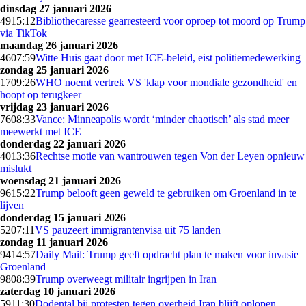
dinsdag 27 januari 2026
49
15:12
Bibliothecaresse gearresteerd voor oproep tot moord op Trump
via TikTok
maandag 26 januari 2026
46
07:59
Witte Huis gaat door met ICE-beleid, eist politiemedewerking
zondag 25 januari 2026
17
09:26
WHO noemt vertrek VS 'klap voor mondiale gezondheid' en
hoopt op terugkeer
vrijdag 23 januari 2026
76
08:33
Vance: Minneapolis wordt ‘minder chaotisch’ als stad meer
meewerkt met ICE
donderdag 22 januari 2026
40
13:36
Rechtse motie van wantrouwen tegen Von der Leyen opnieuw
mislukt
woensdag 21 januari 2026
96
15:22
Trump belooft geen geweld te gebruiken om Groenland in te
lijven
donderdag 15 januari 2026
52
07:11
VS pauzeert immigrantenvisa uit 75 landen
zondag 11 januari 2026
94
14:57
Daily Mail: Trump geeft opdracht plan te maken voor invasie
Groenland
98
08:39
Trump overweegt militair ingrijpen in Iran
zaterdag 10 januari 2026
59
11:30
Dodental bij protesten tegen overheid Iran blijft oplopen,