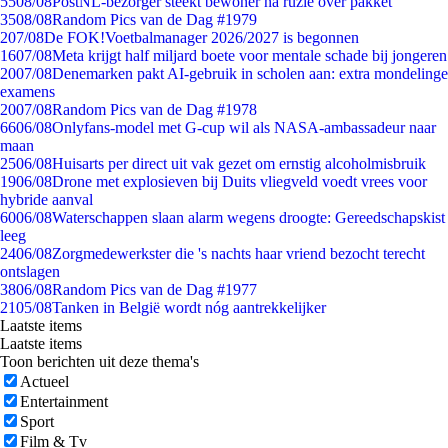
55
08/08
PostNL-bezorger steekt bewoner na ruzie over pakket
35
08/08
Random Pics van de Dag #1979
2
07/08
De FOK!Voetbalmanager 2026/2027 is begonnen
16
07/08
Meta krijgt half miljard boete voor mentale schade bij jongeren
20
07/08
Denemarken pakt AI-gebruik in scholen aan: extra mondelinge
examens
20
07/08
Random Pics van de Dag #1978
66
06/08
Onlyfans-model met G-cup wil als NASA-ambassadeur naar
maan
25
06/08
Huisarts per direct uit vak gezet om ernstig alcoholmisbruik
19
06/08
Drone met explosieven bij Duits vliegveld voedt vrees voor
hybride aanval
60
06/08
Waterschappen slaan alarm wegens droogte: Gereedschapskist
leeg
24
06/08
Zorgmedewerkster die 's nachts haar vriend bezocht terecht
ontslagen
38
06/08
Random Pics van de Dag #1977
21
05/08
Tanken in België wordt nóg aantrekkelijker
Laatste items
Laatste items
Toon berichten uit deze thema's
Actueel
Entertainment
Sport
Film & Tv