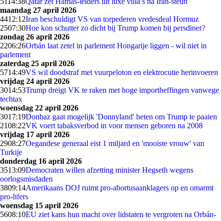
51
14:38
Qatar zet Hamas-leiders uit luxe villa’s na Iran-steun
maandag 27 april 2026
44
12:12
Iran beschuldigt VS van torpederen vredesdeal Hormuz
25
07:30
Hoe kon schutter zo dicht bij Trump komen bij persdiner?
zondag 26 april 2026
22
06:26
Orbán laat zetel in parlement Hongarije liggen - wil niet in
parlement
zaterdag 25 april 2026
57
14:49
VS wil doodstraf met vuurpeloton en elektrocutie herinvoeren
vrijdag 24 april 2026
30
14:53
Trump dreigt VK te raken met hoge importheffingen vanwege
techtax
woensdag 22 april 2026
30
17:19
Donbaz gaat mogelijk 'Donnyland' heten om Trump te paaien
21
08:22
VK voert tabaksverbod in voor mensen geboren na 2008
vrijdag 17 april 2026
29
08:27
Oegandese generaal eist 1 miljard en 'mooiste vrouw' van
Turkije
donderdag 16 april 2026
35
13:09
Democraten willen afzetting minister Hegseth wegens
oorlogsmisdaden
38
09:14
Amerikaans DOJ ruimt pro-abortus­aanklagers op en omarmt
pro-lifers
woensdag 15 april 2026
56
08:10
EU ziet kans hun macht over lidstaten te vergroten na Orbán-