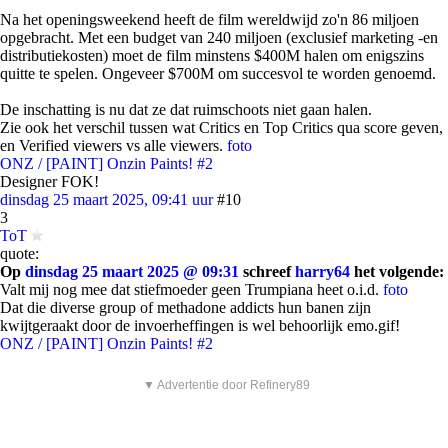
Na het openingsweekend heeft de film wereldwijd zo'n 86 miljoen
opgebracht. Met een budget van 240 miljoen (exclusief marketing -en
distributiekosten) moet de film minstens $400M halen om enigszins
quitte te spelen. Ongeveer $700M om succesvol te worden genoemd.
De inschatting is nu dat ze dat ruimschoots niet gaan halen.
Zie ook het verschil tussen wat Critics en Top Critics qua score geven,
en Verified viewers vs alle viewers.
foto
ONZ / [PAINT] Onzin Paints! #2
Designer FOK!
dinsdag 25 maart 2025, 09:41 uur
#10
3
ToT
quote:
Op
dinsdag 25 maart 2025 @ 09:31
schreef
harry64
het volgende:
Valt mij nog mee dat stiefmoeder geen Trumpiana heet o.i.d.
foto
Dat die diverse group of methadone addicts hun banen zijn
kwijtgeraakt door de invoerheffingen is wel behoorlijk emo.gif!
ONZ / [PAINT] Onzin Paints! #2
▼ Advertentie door Refinery89