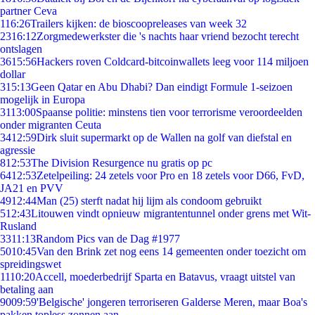
partner Ceva
1
16:26
Trailers kijken: de bioscoopreleases van week 32
23
16:12
Zorgmedewerkster die 's nachts haar vriend bezocht terecht
ontslagen
36
15:56
Hackers roven Coldcard-bitcoinwallets leeg voor 114 miljoen
dollar
3
15:13
Geen Qatar en Abu Dhabi? Dan eindigt Formule 1-seizoen
mogelijk in Europa
31
13:00
Spaanse politie: minstens tien voor terrorisme veroordeelden
onder migranten Ceuta
34
12:59
Dirk sluit supermarkt op de Wallen na golf van diefstal en
agressie
8
12:53
The Division Resurgence nu gratis op pc
64
12:53
Zetelpeiling: 24 zetels voor Pro en 18 zetels voor D66, FvD,
JA21 en PVV
49
12:44
Man (25) sterft nadat hij lijm als condoom gebruikt
5
12:43
Litouwen vindt opnieuw migrantentunnel onder grens met Wit-
Rusland
33
11:13
Random Pics van de Dag #1977
50
10:45
Van den Brink zet nog eens 14 gemeenten onder toezicht om
spreidingswet
11
10:20
Accell, moederbedrijf Sparta en Batavus, vraagt uitstel van
betaling aan
90
09:59
'Belgische' jongeren terroriseren Galderse Meren, maar Boa's
pakken topless zonnen aan