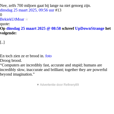
Nee, zelfs 700 miljoen gaat bij lange na niet genoeg zijn.
dinsdag 25 maart 2025, 09:56 uur
#13
0
BekiekUtMoar
quote:
Op
dinsdag 25 maart 2025 @ 08:58
schreef
UpDownStrange
het
volgende:
[..]
En toch zien ze er brood in.
foto
Droog brood.
“Computers are incredibly fast, accurate and stupid; humans are
incredibly slow, inaccurate and brilliant; together they are powerful
beyond imagination.”
▼ Advertentie door Refinery89