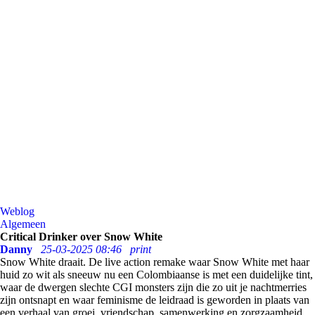
Weblog
Algemeen
Critical Drinker over Snow White
Danny
25-03-2025 08:46
print
Snow White draait. De live action remake waar Snow White met haar
huid zo wit als sneeuw nu een Colombiaanse is met een duidelijke tint,
waar de dwergen slechte CGI monsters zijn die zo uit je nachtmerries
zijn ontsnapt en waar feminisme de leidraad is geworden in plaats van
een verhaal van groei, vriendschap, samenwerking en zorgzaamheid.