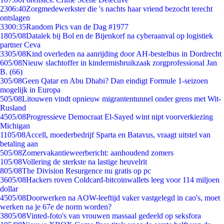
23
06:40
Zorgmedewerkster die 's nachts haar vriend bezocht terecht
ontslagen
33
00:35
Random Pics van de Dag #1977
18
05/08
Datalek bij Bol en de Bijenkorf na cyberaanval op logistiek
partner Ceva
33
05/08
Kind overleden na aanrijding door AH-bestelbus in Dordrecht
6
05/08
Nieuw slachtoffer in kindermisbruikzaak zorgprofessional Jan
B. (66)
3
05/08
Geen Qatar en Abu Dhabi? Dan eindigt Formule 1-seizoen
mogelijk in Europa
5
05/08
Litouwen vindt opnieuw migrantentunnel onder grens met Wit-
Rusland
45
05/08
Progressieve Democraat El-Sayed wint nipt voorverkiezing
Michigan
11
05/08
Accell, moederbedrijf Sparta en Batavus, vraagt uitstel van
betaling aan
5
05/08
Zomervakantieweerbericht: aanhoudend zomers
1
05/08
Vollering de sterkste na lastige heuvelrit
8
05/08
The Division Resurgence nu gratis op pc
36
05/08
Hackers roven Coldcard-bitcoinwallets leeg voor 114 miljoen
dollar
45
05/08
Doorwerken na AOW-leeftijd vaker vastgelegd in cao's, moet
werken na je 67e de norm worden?
38
05/08
Vinted-foto's van vrouwen massaal gedeeld op seksfora