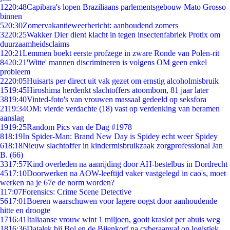
12
20:48
Capibara's lopen Braziliaans parlementsgebouw Mato Grosso
binnen
5
20:30
Zomervakantieweerbericht: aanhoudend zomers
32
20:25
Wakker Dier dient klacht in tegen insectenfabriek Protix om
duurzaamheidsclaims
1
20:21
Lemmen boekt eerste profzege in zware Ronde van Polen-rit
84
20:21
'Witte' mannen discrimineren is volgens OM geen enkel
probleem
22
20:05
Huisarts per direct uit vak gezet om ernstig alcoholmisbruik
15
19:45
Hiroshima herdenkt slachtoffers atoombom, 81 jaar later
38
19:40
Vinted-foto's van vrouwen massaal gedeeld op seksfora
21
19:34
OM: vierde verdachte (18) vast op verdenking van beramen
aanslag
19
19:25
Random Pics van de Dag #1978
8
18:19
In Spider-Man: Brand New Day is Spidey echt weer Spidey
6
18:18
Nieuw slachtoffer in kindermisbruikzaak zorgprofessional Jan
B. (66)
33
17:57
Kind overleden na aanrijding door AH-bestelbus in Dordrecht
45
17:10
Doorwerken na AOW-leeftijd vaker vastgelegd in cao's, moet
werken na je 67e de norm worden?
1
17:07
Forensics: Crime Scene Detective
56
17:01
Boeren waarschuwen voor lagere oogst door aanhoudende
hitte en droogte
17
16:41
Italiaanse vrouw wint 1 miljoen, gooit kraslot per abuis weg
18
16:36
Datalek bij Bol en de Bijenkorf na cyberaanval op logistiek