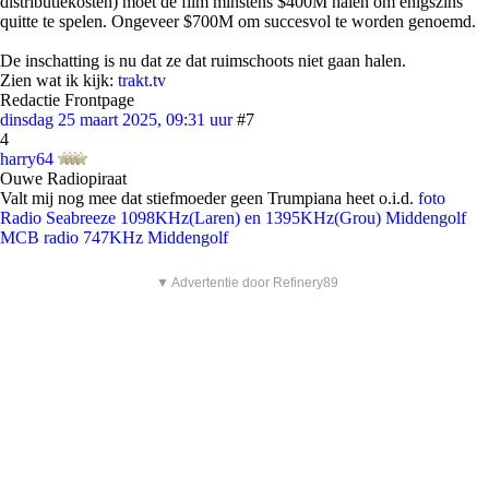
distributiekosten) moet de film minstens $400M halen om enigszins
quitte te spelen. Ongeveer $700M om succesvol te worden genoemd.
De inschatting is nu dat ze dat ruimschoots niet gaan halen.
Zien wat ik kijk:
trakt.tv
Redactie Frontpage
dinsdag 25 maart 2025, 09:31 uur
#7
4
harry64
Ouwe Radiopiraat
Valt mij nog mee dat stiefmoeder geen Trumpiana heet o.i.d.
foto
Radio Seabreeze 1098KHz(Laren) en 1395KHz(Grou) Middengolf
MCB radio 747KHz Middengolf
▼ Advertentie door Refinery89