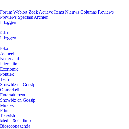
Forum
Weblog
Zoek
Actieve Items
Nieuws
Columns
Reviews
Previews
Specials
Archief
Inloggen
fok.nl
Inloggen
fok.nl
Actueel
Nederland
Internationaal
Economie
Politiek
Tech
Showbiz en Gossip
Opmerkelijk
Entertainment
Showbiz en Gossip
Muziek
Film
Televisie
Media & Cultuur
Bioscoopagenda