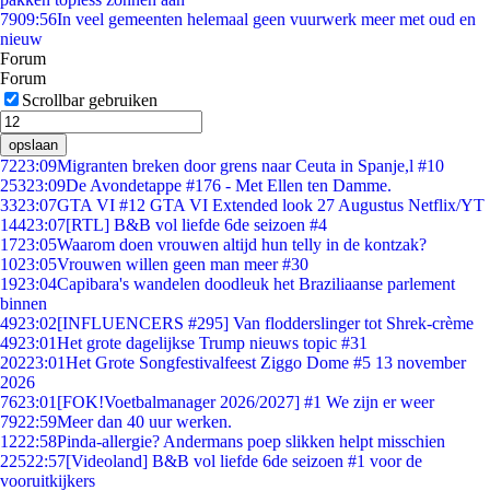
79
09:56
In veel gemeenten helemaal geen vuurwerk meer met oud en
nieuw
Forum
Forum
Scrollbar gebruiken
opslaan
72
23:09
Migranten breken door grens naar Ceuta in Spanje,l #10
253
23:09
De Avondetappe #176 - Met Ellen ten Damme.
33
23:07
GTA VI #12 GTA VI Extended look 27 Augustus Netflix/YT
144
23:07
[RTL] B&B vol liefde 6de seizoen #4
17
23:05
Waarom doen vrouwen altijd hun telly in de kontzak?
10
23:05
Vrouwen willen geen man meer #30
19
23:04
Capibara's wandelen doodleuk het Braziliaanse parlement
binnen
49
23:02
[INFLUENCERS #295] Van flodderslinger tot Shrek-crème
49
23:01
Het grote dagelijkse Trump nieuws topic #31
202
23:01
Het Grote Songfestivalfeest Ziggo Dome #5 13 november
2026
76
23:01
[FOK!Voetbalmanager 2026/2027] #1 We zijn er weer
79
22:59
Meer dan 40 uur werken.
12
22:58
Pinda-allergie? Andermans poep slikken helpt misschien
225
22:57
[Videoland] B&B vol liefde 6de seizoen #1 voor de
vooruitkijkers