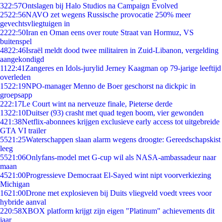
3
22:57
Ontslagen bij Halo Studios na Campaign Evolved
25
22:56
NAVO zet wegens Russische provocatie 250% meer
gevechtsvliegtuigen in
22
22:50
Iran en Oman eens over route Straat van Hormuz, VS
buitenspel
48
22:46
Israël meldt dood twee militairen in Zuid-Libanon, vergelding
aangekondigd
11
22:41
Zangeres en Idols-jurylid Jerney Kaagman op 79-jarige leeftijd
overleden
15
22:19
NPO-manager Menno de Boer geschorst na dickpic in
groepsapp
2
22:17
Le Court wint na nerveuze finale, Pieterse derde
13
22:10
Duitser (93) crasht met quad tegen boom, vier gewonden
4
21:38
Netflix-abonnees krijgen exclusieve early access tot uitgebreide
GTA VI trailer
55
21:25
Waterschappen slaan alarm wegens droogte: Gereedschapskist
leeg
55
21:06
Onlyfans-model met G-cup wil als NASA-ambassadeur naar
maan
45
21:00
Progressieve Democraat El-Sayed wint nipt voorverkiezing
Michigan
16
21:00
Drone met explosieven bij Duits vliegveld voedt vrees voor
hybride aanval
2
20:58
XBOX platform krijgt zijn eigen "Platinum" achievements dit
jaar