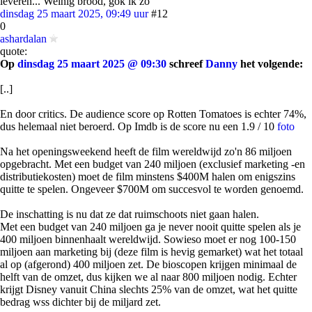
leveren... Weinig brood, gok ik zo
dinsdag 25 maart 2025, 09:49 uur
#12
0
ashardalan
quote:
Op
dinsdag 25 maart 2025 @ 09:30
schreef
Danny
het volgende:
[..]
En door critics. De audience score op Rotten Tomatoes is echter 74%,
dus helemaal niet beroerd. Op Imdb is de score nu een 1.9 / 10
foto
Na het openingsweekend heeft de film wereldwijd zo'n 86 miljoen
opgebracht. Met een budget van 240 miljoen (exclusief marketing -en
distributiekosten) moet de film minstens $400M halen om enigszins
quitte te spelen. Ongeveer $700M om succesvol te worden genoemd.
De inschatting is nu dat ze dat ruimschoots niet gaan halen.
Met een budget van 240 miljoen ga je never nooit quitte spelen als je
400 miljoen binnenhaalt wereldwijd. Sowieso moet er nog 100-150
miljoen aan marketing bij (deze film is hevig gemarket) wat het totaal
al op (afgerond) 400 miljoen zet. De bioscopen krijgen minimaal de
helft van de omzet, dus kijken we al naar 800 miljoen nodig. Echter
krijgt Disney vanuit China slechts 25% van de omzet, wat het quitte
bedrag wss dichter bij de miljard zet.