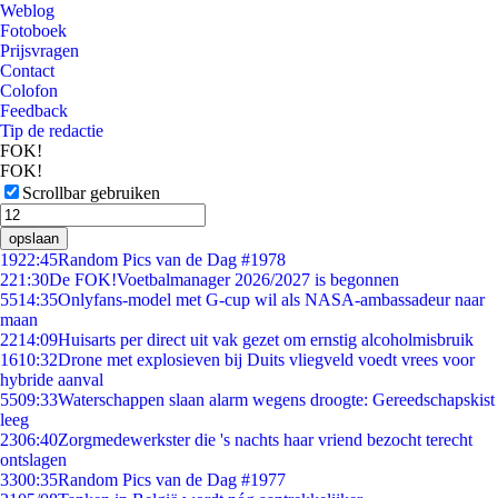
Weblog
Fotoboek
Prijsvragen
Contact
Colofon
Feedback
Tip de redactie
FOK!
FOK!
Scrollbar gebruiken
opslaan
19
22:45
Random Pics van de Dag #1978
2
21:30
De FOK!Voetbalmanager 2026/2027 is begonnen
55
14:35
Onlyfans-model met G-cup wil als NASA-ambassadeur naar
maan
22
14:09
Huisarts per direct uit vak gezet om ernstig alcoholmisbruik
16
10:32
Drone met explosieven bij Duits vliegveld voedt vrees voor
hybride aanval
55
09:33
Waterschappen slaan alarm wegens droogte: Gereedschapskist
leeg
23
06:40
Zorgmedewerkster die 's nachts haar vriend bezocht terecht
ontslagen
33
00:35
Random Pics van de Dag #1977