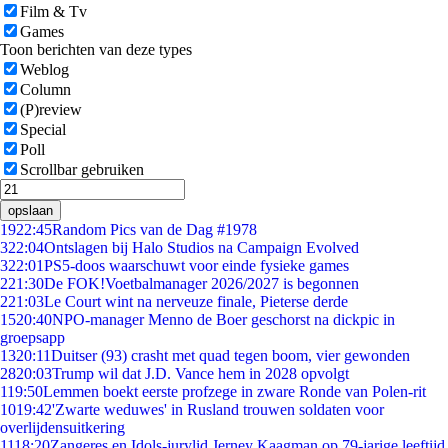
Film & Tv
Games
Toon berichten van deze types
Weblog
Column
(P)review
Special
Poll
Scrollbar gebruiken
opslaan
19
22:45
Random Pics van de Dag #1978
3
22:04
Ontslagen bij Halo Studios na Campaign Evolved
3
22:01
PS5-doos waarschuwt voor einde fysieke games
2
21:30
De FOK!Voetbalmanager 2026/2027 is begonnen
2
21:03
Le Court wint na nerveuze finale, Pieterse derde
15
20:40
NPO-manager Menno de Boer geschorst na dickpic in
groepsapp
13
20:11
Duitser (93) crasht met quad tegen boom, vier gewonden
28
20:03
Trump wil dat J.D. Vance hem in 2028 opvolgt
1
19:50
Lemmen boekt eerste profzege in zware Ronde van Polen-rit
10
19:42
'Zwarte weduwes' in Rusland trouwen soldaten voor
overlijdensuitkering
11
18:20
Zangeres en Idols-jurylid Jerney Kaagman op 79-jarige leeftijd