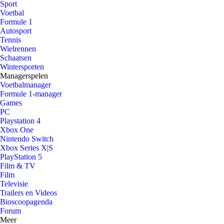
Sport
Voetbal
Formule 1
Autosport
Tennis
Wielrennen
Schaatsen
Wintersporten
Managerspelen
Voetbalmanager
Formule 1-manager
Games
PC
Playstation 4
Xbox One
Nintendo Switch
Xbox Series X|S
PlayStation 5
Film & TV
Film
Televisie
Trailers en Videos
Bioscoopagenda
Forum
Meer