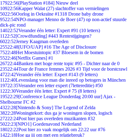
179
22:56
[PlayStation #184] Nieuw deel
109
22:56
Kapper Walat (27) slachtoffer van vernielingen
50
22:56
Oorlog in Oekraïne #1318 Drone baby drone
95
22:54
NPO-manager Menno de Boer (47) op non-actief stuurde
dick-pic rond
140
22:52
Verander één letter: Expert #91 (10 letters)
11
22:52
[Crowdfunding] #443 Rentestijgingen?
60
22:52
Jerney Kaagman overleden
255
22:48
[UFO/UAP] #16 The Age of Disclosure
75
22:48
Het Moestuintopic #37 Bloesem in de bomen
55
22:46
[Netflix Games] #1
267
22:44
Banken met hoge rente topic #95 - Dichter naar de 0
235
22:44
Tour de France femmes 2026 #3 Tijd voor de borstcrawl
47
22:42
Verander één letter: Expert #143 (9 letters)
11
22:40
Levenslang voor man die inreed op betogers in München
197
22:35
Verander een letter expert (7lettereditie) #50
12
22:30
Verander één letter. Expert # 75 (8 letters)
195
22:29
[Conference League Donderdag 20:00 uur] Ajax -
Shelbourne FC #2
43
22:28
[Nintendo & Sony] The Legend of Zelda
38
22:28
Woningtekort: dus ga je woningen slopen, logisch
272
22:24
Post hier pas overleden muzikanten #32
50
22:23
[NPO1] Goedenavond Nederland
180
22:22
Post hier zo vaak mogelijk om 22:22 uur #76
14
22:18
Hoe ga jij om met een relatiebreuk?