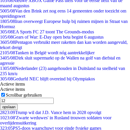
1
05/08
Nieuwe XBOX Game Pass titels voor de eerste helft van de
maand augustus
50
05/08
Van den Brink zet nog eens 14 gemeenten onder toezicht om
spreidingswet
18
05/08
Iran overweegt Europese hulp bij ruimen mijnen in Straat van
Hormuz
3
05/08
EA Sports FC 27 toont The Grounds-modus
1
05/08
Gears of War: E-Day open beta begint 6 augustus
36
05/08
Pentagon verbruikt meer raketten dan kan worden aangevuld,
tekort dreigt
21
05/08
Tanken in België wordt nóg aantrekkelijker
34
05/08
Dirk sluit supermarkt op de Wallen na golf van diefstal en
agressie
13
05/08
Nederlander (23) aangehouden in Duitsland na snelheid van
235 km/u
3
05/08
Gedurfd NEC blijft overeind bij Olympiakos
Actieve items
Actieve items
Scrollbar gebruiken
opslaan
28
23:09
Trump wil dat J.D. Vance hem in 2028 opvolgt
10
23:08
'Zwarte weduwes' in Rusland trouwen soldaten voor
overlijdensuitkering
3
23:05
PS5-doos waarschuwt voor einde fysieke games