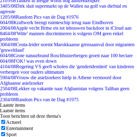
21
05/08
Tanken in België wordt nóg aantrekkelijker
34
05/08
Dirk sluit supermarkt op de Wallen na golf van diefstal en
agressie
12
05/08
Random Pics van de Dag #1976
6
04/08
Kraftwerk brengt ruimteschip terug naar Eindhoven
20
04/08
Apple vecht Britse eis tot inbouwen backdoor in iCloud aan
84
04/08
'Witte' mannen discrimineren is volgens OM geen enkel
probleem
30
04/08
Ceuta-leider noemt Marokkaanse grensaanval door migranten
'gruweldaad'
6
04/08
Grote natuurbrand Boschhuizerbergen groeit naar 100 hectare
6
04/08
FOK! was even down
41
04/08
Regering VS geeft scholen die 'genderidentiteit' van kinderen
verbergen voor ouders ultimatum
59
04/08
Vrouw die asielzoekers hielp in Athene vermoord door
Afghaanse asielzoeker
25
04/08
Lekker op vakantie naar Afghanistan volgens Taliban geen
probleem
23
04/08
Random Pics van de Dag #1975
Laatste items
Laatste items
Toon berichten uit deze thema's
Actueel
Entertainment
Sport