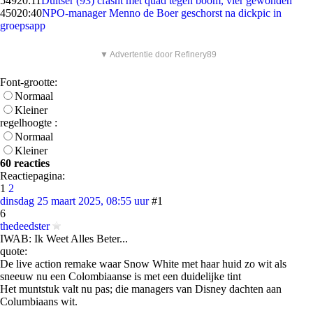
549
20:11
Duitser (93) crasht met quad tegen boom, vier gewonden
450
20:40
NPO-manager Menno de Boer geschorst na dickpic in
groepsapp
▼ Advertentie door Refinery89
Font-grootte:
Normaal
Kleiner
regelhoogte :
Normaal
Kleiner
60 reacties
Reactiepagina:
1
2
dinsdag 25 maart 2025, 08:55 uur
#1
6
thedeedster
IWAB: Ik Weet Alles Beter...
quote:
De live action remake waar Snow White met haar huid zo wit als
sneeuw nu een Colombiaanse is met een duidelijke tint
Het muntstuk valt nu pas; die managers van Disney dachten aan
Columbiaans wit.