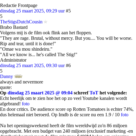
Redactie Frontpage
dinsdag 25 maart 2025, 09:29 uur
#5
5
TheStigsDutchCousin
Brabo Bastard
Volgens mij is de film ook flink aan het floppen.
"They are rage. Brutal, without mercy. But you.... You will be worse.
Rip and tear, until it is done!"
"Omae wa mou shindeiru."
"All we know is... he's called The Stig!"
Administrator
dinsdag 25 maart 2025, 09:30 uur
#6
5
Danny
always and nevermore
quote:
Op
dinsdag 25 maart 2025 @ 09:04
schreef
ToT
het volgende:
Echt heerlijk om te zien hoe het op zo veel Youtube kanalen wordt
afgebrand!
foto
En door critics. De audience score op Rotten Tomatoes is echter 74%,
dus helemaal niet beroerd. Op Imdb is de score nu een 1.9 / 10
foto
Na het openingsweekend heeft de film wereldwijd zo'n 86 miljoen
opgebracht. Met een budget van 240 miljoen (exclusief marketing -en