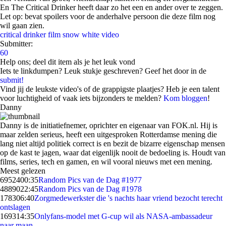
En The Critical Drinker heeft daar zo het een en ander over te zeggen.
Let op: bevat spoilers voor de anderhalve persoon die deze film nog
wil gaan zien.
critical drinker
film
snow white
video
Submitter:
60
Help ons; deel dit item als je het leuk vond
Iets te linkdumpen? Leuk stukje geschreven? Geef het door in de
submit!
Vind jij de leukste video's of de grappigste plaatjes? Heb je een talent
voor luchtigheid of vaak iets bijzonders te melden?
Kom bloggen
!
Danny
Danny is de initiatiefnemer, oprichter en eigenaar van FOK.nl. Hij is
maar zelden serieus, heeft een uitgesproken Rotterdamse mening die
lang niet altijd politiek correct is en bezit de bizarre eigenschap mensen
op de kast te jagen, waar dat eigenlijk nooit de bedoeling is. Houdt van
films, series, tech en gamen, en wil vooral nieuws met een mening.
Meest gelezen
69524
00:35
Random Pics van de Dag #1977
48890
22:45
Random Pics van de Dag #1978
1783
06:40
Zorgmedewerkster die 's nachts haar vriend bezocht terecht
ontslagen
1693
14:35
Onlyfans-model met G-cup wil als NASA-ambassadeur
naar maan