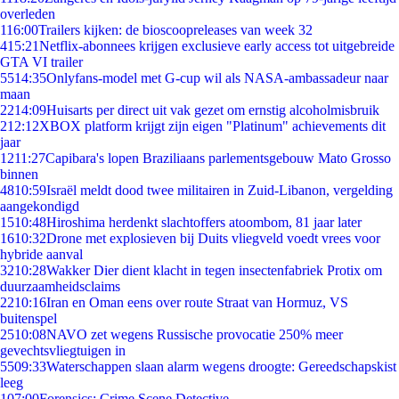
overleden
1
16:00
Trailers kijken: de bioscoopreleases van week 32
4
15:21
Netflix-abonnees krijgen exclusieve early access tot uitgebreide
GTA VI trailer
55
14:35
Onlyfans-model met G-cup wil als NASA-ambassadeur naar
maan
22
14:09
Huisarts per direct uit vak gezet om ernstig alcoholmisbruik
2
12:12
XBOX platform krijgt zijn eigen "Platinum" achievements dit
jaar
12
11:27
Capibara's lopen Braziliaans parlementsgebouw Mato Grosso
binnen
48
10:59
Israël meldt dood twee militairen in Zuid-Libanon, vergelding
aangekondigd
15
10:48
Hiroshima herdenkt slachtoffers atoombom, 81 jaar later
16
10:32
Drone met explosieven bij Duits vliegveld voedt vrees voor
hybride aanval
32
10:28
Wakker Dier dient klacht in tegen insectenfabriek Protix om
duurzaamheidsclaims
22
10:16
Iran en Oman eens over route Straat van Hormuz, VS
buitenspel
25
10:08
NAVO zet wegens Russische provocatie 250% meer
gevechtsvliegtuigen in
55
09:33
Waterschappen slaan alarm wegens droogte: Gereedschapskist
leeg
1
07:00
Forensics: Crime Scene Detective