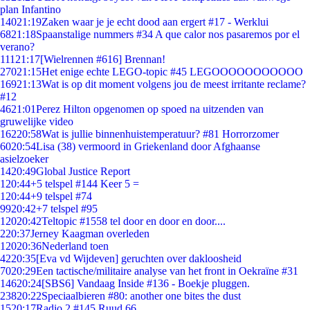
plan Infantino
140
21:19
Zaken waar je je echt dood aan ergert #17 - Werklui
68
21:18
Spaanstalige nummers #34 A que calor nos pasaremos por el
verano?
111
21:17
[Wielrennen #616] Brennan!
270
21:15
Het enige echte LEGO-topic #45 LEGOOOOOOOOOOO
169
21:13
Wat is op dit moment volgens jou de meest irritante reclame?
#12
46
21:01
Perez Hilton opgenomen op spoed na uitzenden van
gruwelijke video
162
20:58
Wat is jullie binnenhuistemperatuur? #81 Horrorzomer
60
20:54
Lisa (38) vermoord in Griekenland door Afghaanse
asielzoeker
14
20:49
Global Justice Report
1
20:44
+5 telspel #144 Keer 5 =
1
20:44
+9 telspel #74
99
20:42
+7 telspel #95
120
20:42
Teltopic #1558 tel door en door en door....
2
20:37
Jerney Kaagman overleden
120
20:36
Nederland toen
42
20:35
[Eva vd Wijdeven] geruchten over dakloosheid
70
20:29
Een tactische/militaire analyse van het front in Oekraïne #31
146
20:24
[SBS6] Vandaag Inside #136 - Boekje pluggen.
238
20:22
Speciaalbieren #80: another one bites the dust
15
20:17
Radio 2 #145 Ruud 66