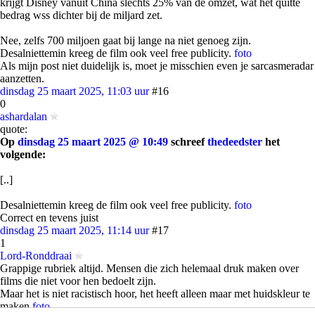
krijgt Disney vanuit China slechts 25% van de omzet, wat het quitte
bedrag wss dichter bij de miljard zet.
Nee, zelfs 700 miljoen gaat bij lange na niet genoeg zijn.
Desalniettemin kreeg de film ook veel free publicity.
foto
Als mijn post niet duidelijk is, moet je misschien even je sarcasmeradar
aanzetten.
dinsdag 25 maart 2025, 11:03 uur
#16
0
ashardalan
quote:
Op
dinsdag 25 maart 2025 @ 10:49
schreef
thedeedster
het
volgende:
[..]
Desalniettemin kreeg de film ook veel free publicity.
foto
Correct en tevens juist
dinsdag 25 maart 2025, 11:14 uur
#17
1
Lord-Ronddraai
Grappige rubriek altijd. Mensen die zich helemaal druk maken over
films die niet voor hen bedoelt zijn.
Maar het is niet racistisch hoor, het heeft alleen maar met huidskleur te
maken
foto