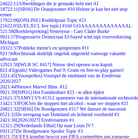
246
22:12
Afbeeldingen die je gemaakt hebt met AI
187
22:11
[SBS6] De Oranjezomer #10 Helene je kan het niet stop
ermee
179
22:06
[ONLINE] Roddelpraat Topic #21
216
22:05
[UEL/ECL live topic] #160 GOAAAAAAAAAAAAAL
5
21:58
[Boekbespreking] Yesteryear - Caro Claire Burke
99
21:57
Progressieve Democraat El-Sayed wint nipt voorverkiezing
Michigan
193
21:57
Politieke meme's en spotprenten #11
9
21:56
Rechtszaak dodelijk ongeluk uitgesteld vanwege vakantie
advocaat
129
21:50
[WLR SC #417] Nieuw deel openen was kaputt
8
21:45
[gratis] Videogames Part 9: Gratis en free-to-play games!
32
21:45
[Voorspellen] Voorspel de eindstand van de Eredivisie
2026/2027
20
21:44
Nieuwe Marvel films. #12
99
21:39
[NPO1] Het Familiediner #23 - te allen tijden
216
21:37
[AMV] VS #1312 spammers van de internationale rechtsorde
134
21:33
FOK!ers die stoppen met alcohol - waar we stoppen #21
208
21:32
[SBS6] De Bondgenoten #317 We dansen de macaroni
65
21:32
De neergang van Duitsland als lichtend voorbeeld #3
24
21:30
[2026/2027] Eredivisietoto #1
123
21:29
[Nederlands Elftal] Op naar Louis IV?
69
21:27
De Bondgenoten Spoiler Topic #3
83
21:25
UEFA kondigt boycot van FIFA-competities aan vanwege