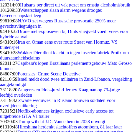
1203
14:09
Huisarts per direct uit vak gezet om ernstig alcoholmisbruik
1012
09:33
Waterschappen slaan alarm wegens droogte:
Gereedschapskist leeg
996
10:08
NAVO zet wegens Russische provocatie 250% meer
gevechtsvliegtuigen in
949
10:32
Drone met explosieven bij Duits vliegveld voedt vrees voor
hybride aanval
943
10:16
Iran en Oman eens over route Straat van Hormuz, VS
buitenspel
934
10:28
Wakker Dier dient klacht in tegen insectenfabriek Protix om
duurzaamheidsclaims
920
11:27
Capibara's lopen Braziliaans parlementsgebouw Mato Grosso
binnen
846
07:00
Forensics: Crime Scene Detective
821
10:59
Israël meldt dood twee militairen in Zuid-Libanon, vergelding
aangekondigd
731
18:20
Zangeres en Idols-jurylid Jerney Kaagman op 79-jarige
leeftijd overleden
731
19:42
'Zwarte weduwes' in Rusland trouwen soldaten voor
overlijdensuitkering
723
15:21
Netflix-abonnees krijgen exclusieve early access tot
uitgebreide GTA VI trailer
703
20:03
Trump wil dat J.D. Vance hem in 2028 opvolgt
613
10:48
Hiroshima herdenkt slachtoffers atoombom, 81 jaar later