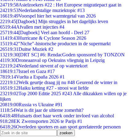
247
19:58
Asielzoekers #22 : Het Europese migratiepact gaat in
242
19:53
Nederlandstalige muziektopic #13
166
19:49
Voorspel hier het warmtegetal van 2026
22
19:45
[Dagboek] Mijn struggles in het dagelijks leven
65
19:44
Afvallen met injecties #4
257
19:44
[Dagboek] Veel aan hoofd - Deel 27
114
19:43
Hurricane & Cyclone Season 2026
151
19:42
"Niche"-historische producten in de supermarkt
265
19:31
Duitse Muziek #2
132
19:30
[DRT SC] #6: RendacGoden sponsored by TONZON
41
19:30
Droneaanval op Oekrains vliegtuig in Leipzig
221
19:24
Nederland stevent af op watertekort
186
19:17
Israel en Gaza #17
78
19:14
Vuelta a España 2026 #1
222
19:12
Welk geurtje draag jij nu #48 Geurend de winter in
165
19:12
Haiku ketting #27 - strooi wat liefde
232
19:02
Top 2000 Editie 2025 #243 Alle dikzakken willen op je
lijken
208
19:00
Russia vs Ukraine #91
11
18:54
Wat is dit jaar de ultieme zomerhit?
64
18:48
Huisarts doet haar werk onder invloed van alcohol
9
18:28
EK Zwemsporten 2026 te Parijs #1
64
18:26
Overleden sporters en aan sport gerelateerde personen