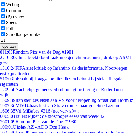
Weblog
Column
(P)review
Special
Poll
Scrollbar gebruiken
opslaan
8
11:03
Random Pics van de Dag #1981
27
10:39
China boekt doorbraak in eigen chipmachines, druk op ASML
groeit
13
10:24
FIFA ziet kritiek op Infantino als desinformatie, Noorwegen
eist zijn aftreden
5
10:03
Inbraak bij Haagse politie: dieven betrapt bij stelen illegale
sigaretten
12
09:50
Nachtelijk gebiedsverbod brengt rust terug in Rotterdamse
wijk
15
09:39
Iran stelt zes eisen aan VS voor heropening Straat van Hormuz
19
07:36
MIVD-baas lekt via Strava routes naar geheime kazerne
16
06:35
VrijMiBabes #316 (not very sfw!)
6
06:30
Trailers kijken: de bioscoopreleases van week 32
76
01:09
Random Pics van de Dag #1980
1
00:01
Uitslag AZ - ADO Den Haag
10
23:46
Hoe 30 landen zich voorbereiden op mogelijke oorlog met