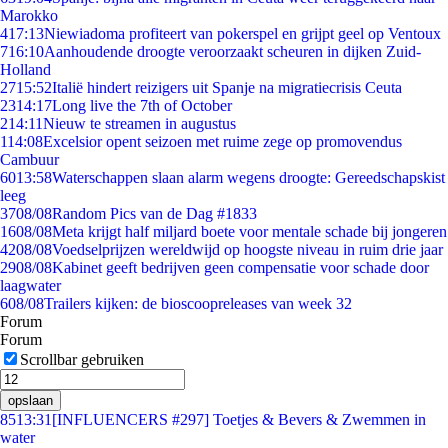
Marokko
4
17:13
Niewiadoma profiteert van pokerspel en grijpt geel op Ventoux
7
16:10
Aanhoudende droogte veroorzaakt scheuren in dijken Zuid-
Holland
27
15:52
Italië hindert reizigers uit Spanje na migratiecrisis Ceuta
23
14:17
Long live the 7th of October
2
14:11
Nieuw te streamen in augustus
1
14:08
Excelsior opent seizoen met ruime zege op promovendus
Cambuur
60
13:58
Waterschappen slaan alarm wegens droogte: Gereedschapskist
leeg
37
08/08
Random Pics van de Dag #1833
16
08/08
Meta krijgt half miljard boete voor mentale schade bij jongeren
42
08/08
Voedselprijzen wereldwijd op hoogste niveau in ruim drie jaar
29
08/08
Kabinet geeft bedrijven geen compensatie voor schade door
laagwater
6
08/08
Trailers kijken: de bioscoopreleases van week 32
Forum
Forum
Scrollbar gebruiken
opslaan
85
13:31
[INFLUENCERS #297] Toetjes & Bevers & Zwemmen in
water