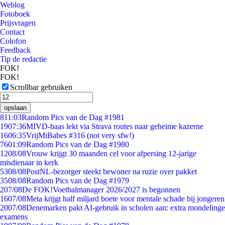
Weblog
Fotoboek
Prijsvragen
Contact
Colofon
Feedback
Tip de redactie
FOK!
FOK!
Scrollbar gebruiken
opslaan
8
11:03
Random Pics van de Dag #1981
19
07:36
MIVD-baas lekt via Strava routes naar geheime kazerne
16
06:35
VrijMiBabes #316 (not very sfw!)
76
01:09
Random Pics van de Dag #1980
12
08/08
Vrouw krijgt 30 maanden cel voor afpersing 12-jarige
misdienaar in kerk
53
08/08
PostNL-bezorger steekt bewoner na ruzie over pakket
35
08/08
Random Pics van de Dag #1979
2
07/08
De FOK!Voetbalmanager 2026/2027 is begonnen
16
07/08
Meta krijgt half miljard boete voor mentale schade bij jongeren
20
07/08
Denemarken pakt AI-gebruik in scholen aan: extra mondelinge
examens