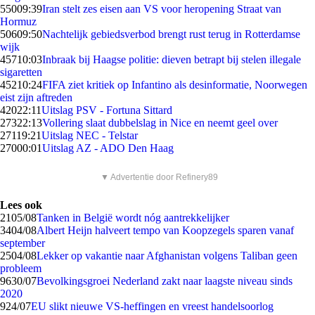
550
09:39
Iran stelt zes eisen aan VS voor heropening Straat van
Hormuz
506
09:50
Nachtelijk gebiedsverbod brengt rust terug in Rotterdamse
wijk
457
10:03
Inbraak bij Haagse politie: dieven betrapt bij stelen illegale
sigaretten
452
10:24
FIFA ziet kritiek op Infantino als desinformatie, Noorwegen
eist zijn aftreden
420
22:11
Uitslag PSV - Fortuna Sittard
273
22:13
Vollering slaat dubbelslag in Nice en neemt geel over
271
19:21
Uitslag NEC - Telstar
270
00:01
Uitslag AZ - ADO Den Haag
▼ Advertentie door Refinery89
Lees ook
21
05/08
Tanken in België wordt nóg aantrekkelijker
34
04/08
Albert Heijn halveert tempo van Koopzegels sparen vanaf
september
25
04/08
Lekker op vakantie naar Afghanistan volgens Taliban geen
probleem
96
30/07
Bevolkingsgroei Nederland zakt naar laagste niveau sinds
2020
9
24/07
EU slikt nieuwe VS-heffingen en vreest handelsoorlog