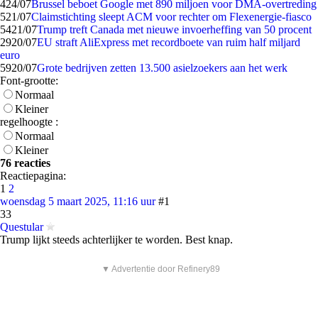
4
24/07
Brussel beboet Google met 890 miljoen voor DMA-overtreding
5
21/07
Claimstichting sleept ACM voor rechter om Flexenergie-fiasco
54
21/07
Trump treft Canada met nieuwe invoerheffing van 50 procent
29
20/07
EU straft AliExpress met recordboete van ruim half miljard
euro
59
20/07
Grote bedrijven zetten 13.500 asielzoekers aan het werk
Font-grootte:
Normaal
Kleiner
regelhoogte :
Normaal
Kleiner
76 reacties
Reactiepagina:
1
2
woensdag 5 maart 2025, 11:16 uur
#1
33
Questular
Trump lijkt steeds achterlijker te worden. Best knap.
▼ Advertentie door Refinery89