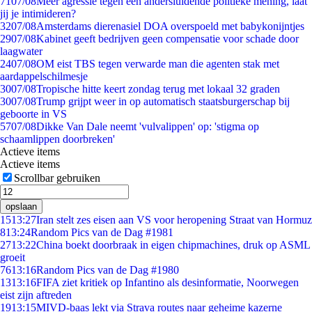
71
07/08
Meer agressie tegen een andersluidende politieke mening, laat
jij je intimideren?
32
07/08
Amsterdams dierenasiel DOA overspoeld met babykonijntjes
29
07/08
Kabinet geeft bedrijven geen compensatie voor schade door
laagwater
24
07/08
OM eist TBS tegen verwarde man die agenten stak met
aardappelschilmesje
30
07/08
Tropische hitte keert zondag terug met lokaal 32 graden
30
07/08
Trump grijpt weer in op automatisch staatsburgerschap bij
geboorte in VS
57
07/08
Dikke Van Dale neemt 'vulvalippen' op: 'stigma op
schaamlippen doorbreken'
Actieve items
Actieve items
Scrollbar gebruiken
opslaan
15
13:27
Iran stelt zes eisen aan VS voor heropening Straat van Hormuz
8
13:24
Random Pics van de Dag #1981
27
13:22
China boekt doorbraak in eigen chipmachines, druk op ASML
groeit
76
13:16
Random Pics van de Dag #1980
13
13:16
FIFA ziet kritiek op Infantino als desinformatie, Noorwegen
eist zijn aftreden
19
13:15
MIVD-baas lekt via Strava routes naar geheime kazerne