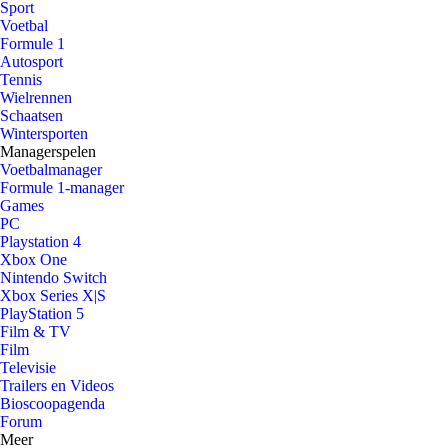
Sport
Voetbal
Formule 1
Autosport
Tennis
Wielrennen
Schaatsen
Wintersporten
Managerspelen
Voetbalmanager
Formule 1-manager
Games
PC
Playstation 4
Xbox One
Nintendo Switch
Xbox Series X|S
PlayStation 5
Film & TV
Film
Televisie
Trailers en Videos
Bioscoopagenda
Forum
Meer