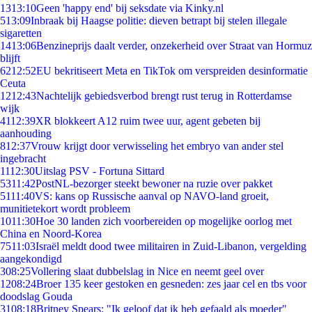
13
13:10
Geen 'happy end' bij seksdate via Kinky.nl
5
13:09
Inbraak bij Haagse politie: dieven betrapt bij stelen illegale
sigaretten
14
13:06
Benzineprijs daalt verder, onzekerheid over Straat van Hormuz
blijft
62
12:52
EU bekritiseert Meta en TikTok om verspreiden desinformatie
Ceuta
12
12:43
Nachtelijk gebiedsverbod brengt rust terug in Rotterdamse
wijk
41
12:39
XR blokkeert A12 ruim twee uur, agent gebeten bij
aanhouding
8
12:37
Vrouw krijgt door verwisseling het embryo van ander stel
ingebracht
11
12:30
Uitslag PSV - Fortuna Sittard
53
11:42
PostNL-bezorger steekt bewoner na ruzie over pakket
51
11:40
VS: kans op Russische aanval op NAVO-land groeit,
munitietekort wordt probleem
10
11:30
Hoe 30 landen zich voorbereiden op mogelijke oorlog met
China en Noord-Korea
75
11:03
Israël meldt dood twee militairen in Zuid-Libanon, vergelding
aangekondigd
3
08:25
Vollering slaat dubbelslag in Nice en neemt geel over
12
08:24
Broer 135 keer gestoken en gesneden: zes jaar cel en tbs voor
doodslag Gouda
31
08:18
Britney Spears: "Ik geloof dat ik heb gefaald als moeder"