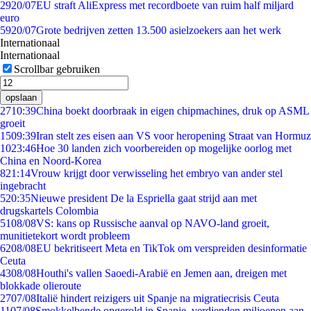
29
20/07
EU straft AliExpress met recordboete van ruim half miljard
euro
59
20/07
Grote bedrijven zetten 13.500 asielzoekers aan het werk
Internationaal
Internationaal
Scrollbar gebruiken
opslaan
27
10:39
China boekt doorbraak in eigen chipmachines, druk op ASML
groeit
15
09:39
Iran stelt zes eisen aan VS voor heropening Straat van Hormuz
10
23:46
Hoe 30 landen zich voorbereiden op mogelijke oorlog met
China en Noord-Korea
8
21:14
Vrouw krijgt door verwisseling het embryo van ander stel
ingebracht
5
20:35
Nieuwe president De la Espriella gaat strijd aan met
drugskartels Colombia
51
08/08
VS: kans op Russische aanval op NAVO-land groeit,
munitietekort wordt probleem
62
08/08
EU bekritiseert Meta en TikTok om verspreiden desinformatie
Ceuta
43
08/08
Houthi's vallen Saoedi-Arabië en Jemen aan, dreigen met
blokkade olieroute
27
07/08
Italië hindert reizigers uit Spanje na migratiecrisis Ceuta
11
07/08
Smokkelbende opgerold in Spanje, verdienden miljoenen aan