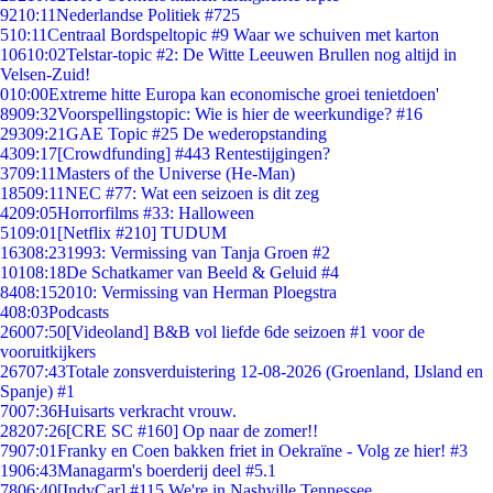
92
10:11
Nederlandse Politiek #725
5
10:11
Centraal Bordspeltopic #9 Waar we schuiven met karton
106
10:02
Telstar-topic #2: De Witte Leeuwen Brullen nog altijd in
Velsen-Zuid!
0
10:00
Extreme hitte Europa kan economische groei tenietdoen'
89
09:32
Voorspellingstopic: Wie is hier de weerkundige? #16
293
09:21
GAE Topic #25 De wederopstanding
43
09:17
[Crowdfunding] #443 Rentestijgingen?
37
09:11
Masters of the Universe (He-Man)
185
09:11
NEC #77: Wat een seizoen is dit zeg
42
09:05
Horrorfilms #33: Halloween
51
09:01
[Netflix #210] TUDUM
163
08:23
1993: Vermissing van Tanja Groen #2
101
08:18
De Schatkamer van Beeld & Geluid #4
84
08:15
2010: Vermissing van Herman Ploegstra
4
08:03
Podcasts
260
07:50
[Videoland] B&B vol liefde 6de seizoen #1 voor de
vooruitkijkers
267
07:43
Totale zonsverduistering 12-08-2026 (Groenland, IJsland en
Spanje) #1
70
07:36
Huisarts verkracht vrouw.
282
07:26
[CRE SC #160] Op naar de zomer!!
79
07:01
Franky en Coen bakken friet in Oekraïne - Volg ze hier! #3
19
06:43
Managarm's boerderij deel #5.1
78
06:40
[IndyCar] #115 We're in Nashville Tennessee