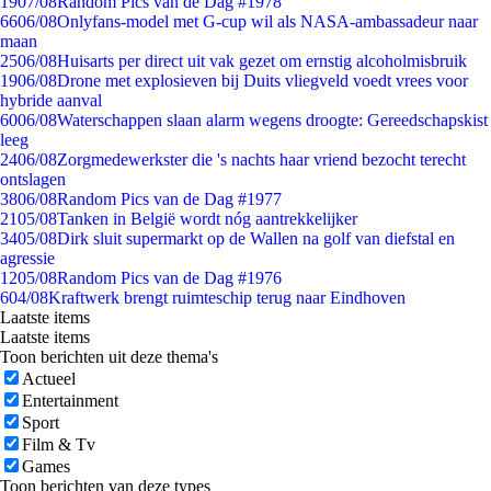
19
07/08
Random Pics van de Dag #1978
66
06/08
Onlyfans-model met G-cup wil als NASA-ambassadeur naar
maan
25
06/08
Huisarts per direct uit vak gezet om ernstig alcoholmisbruik
19
06/08
Drone met explosieven bij Duits vliegveld voedt vrees voor
hybride aanval
60
06/08
Waterschappen slaan alarm wegens droogte: Gereedschapskist
leeg
24
06/08
Zorgmedewerkster die 's nachts haar vriend bezocht terecht
ontslagen
38
06/08
Random Pics van de Dag #1977
21
05/08
Tanken in België wordt nóg aantrekkelijker
34
05/08
Dirk sluit supermarkt op de Wallen na golf van diefstal en
agressie
12
05/08
Random Pics van de Dag #1976
6
04/08
Kraftwerk brengt ruimteschip terug naar Eindhoven
Laatste items
Laatste items
Toon berichten uit deze thema's
Actueel
Entertainment
Sport
Film & Tv
Games
Toon berichten van deze types