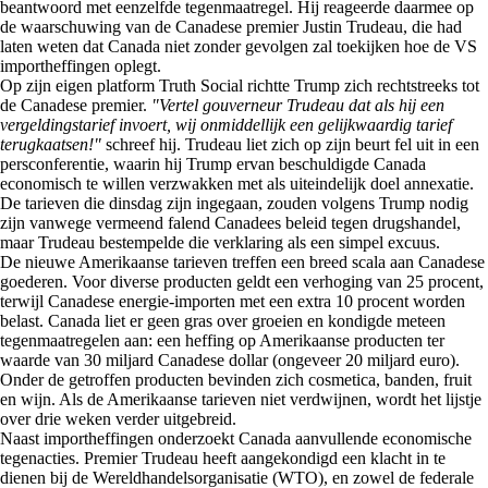
beantwoord met eenzelfde tegenmaatregel. Hij reageerde daarmee op
de waarschuwing van de Canadese premier Justin Trudeau, die had
laten weten dat Canada niet zonder gevolgen zal toekijken hoe de VS
importheffingen oplegt.
Op zijn eigen platform Truth Social richtte Trump zich rechtstreeks tot
de Canadese premier.
"Vertel gouverneur Trudeau dat als hij een
vergeldingstarief invoert, wij onmiddellijk een gelijkwaardig tarief
terugkaatsen!"
schreef hij. Trudeau liet zich op zijn beurt fel uit in een
persconferentie, waarin hij Trump ervan beschuldigde Canada
economisch te willen verzwakken met als uiteindelijk doel annexatie.
De tarieven die dinsdag zijn ingegaan, zouden volgens Trump nodig
zijn vanwege vermeend falend Canadees beleid tegen drugshandel,
maar Trudeau bestempelde die verklaring als een simpel excuus.
De nieuwe Amerikaanse tarieven treffen een breed scala aan Canadese
goederen. Voor diverse producten geldt een verhoging van 25 procent,
terwijl Canadese energie-importen met een extra 10 procent worden
belast. Canada liet er geen gras over groeien en kondigde meteen
tegenmaatregelen aan: een heffing op Amerikaanse producten ter
waarde van 30 miljard Canadese dollar (ongeveer 20 miljard euro).
Onder de getroffen producten bevinden zich cosmetica, banden, fruit
en wijn. Als de Amerikaanse tarieven niet verdwijnen, wordt het lijstje
over drie weken verder uitgebreid.
Naast importheffingen onderzoekt Canada aanvullende economische
tegenacties. Premier Trudeau heeft aangekondigd een klacht in te
dienen bij de Wereldhandelsorganisatie (WTO), en zowel de federale