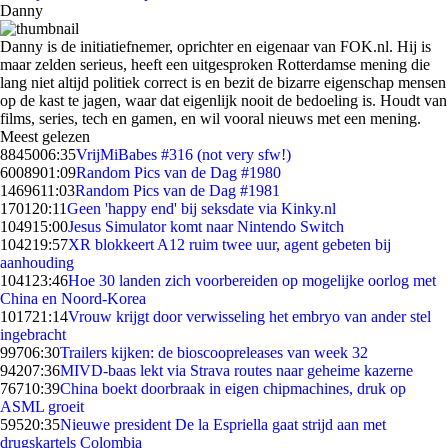
Danny
Danny is de initiatiefnemer, oprichter en eigenaar van FOK.nl. Hij is
maar zelden serieus, heeft een uitgesproken Rotterdamse mening die
lang niet altijd politiek correct is en bezit de bizarre eigenschap mensen
op de kast te jagen, waar dat eigenlijk nooit de bedoeling is. Houdt van
films, series, tech en gamen, en wil vooral nieuws met een mening.
Meest gelezen
88450
06:35
VrijMiBabes #316 (not very sfw!)
60089
01:09
Random Pics van de Dag #1980
14696
11:03
Random Pics van de Dag #1981
1701
20:11
Geen 'happy end' bij seksdate via Kinky.nl
1049
15:00
Jesus Simulator komt naar Nintendo Switch
1042
19:57
XR blokkeert A12 ruim twee uur, agent gebeten bij
aanhouding
1041
23:46
Hoe 30 landen zich voorbereiden op mogelijke oorlog met
China en Noord-Korea
1017
21:14
Vrouw krijgt door verwisseling het embryo van ander stel
ingebracht
997
06:30
Trailers kijken: de bioscoopreleases van week 32
942
07:36
MIVD-baas lekt via Strava routes naar geheime kazerne
767
10:39
China boekt doorbraak in eigen chipmachines, druk op
ASML groeit
595
20:35
Nieuwe president De la Espriella gaat strijd aan met
drugskartels Colombia