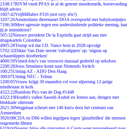
21
08:17
RIVM vindt PFAS in al de geteste moedermelk, borstvoeding
blijft advies
16
07:42
VrijMiBabes #316 (not very sfw!)
32
07:20
Amsterdams dierenasiel DOA overspoeld met babykonijntjes
71
06:36
Meer agressie tegen een andersluidende politieke mening, laat
jij je intimideren?
5
05:32
Nieuwe president De la Espriella gaat strijd aan met
drugskartels Colombia
49
05:28
Trump wil dat J.D. Vance hem in 2028 opvolgt
57
02:32
Dikke Van Dale neemt 'vulvalippen' op: 'stigma op
schaamlippen doorbreken'
40
00:59
Vinted-foto's van vrouwen massaal gedeeld op seksfora
22
00:28
Jesus Simulator komt naar Nintendo Switch
1
00:25
Uitslag AZ - ADO Den Haag
3
00:07
Uitslag NEC - Telstar
12
00:05
Vrouw krijgt 30 maanden cel voor afpersing 12-jarige
misdienaar in kerk
43
22:22
Random Pics van de Dag #1448
43
22:19
Houthi's vallen Saoedi-Arabië en Jemen aan, dreigen met
blokkade olieroute
26
21:30
Wegpiraat scheurt met 146 km/u door het centrum van
Amsterdam
39
20:08
CDA en D66 willen ingrijpen tegen 'gluurbrillen' die mensen
ongemerkt filmen
63
19:04
Spanje: bijna alle migranten in Ceuta weer teruggekeerd naar