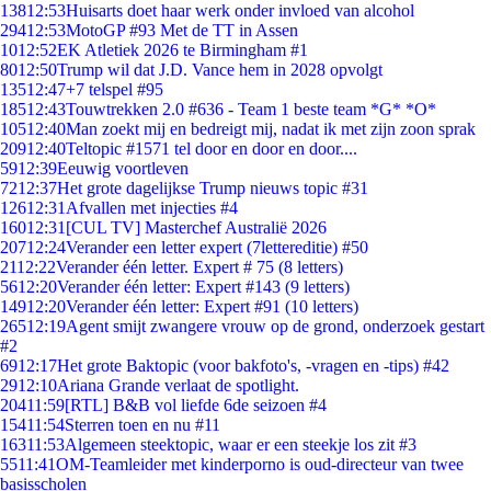
138
12:53
Huisarts doet haar werk onder invloed van alcohol
294
12:53
MotoGP #93 Met de TT in Assen
10
12:52
EK Atletiek 2026 te Birmingham #1
80
12:50
Trump wil dat J.D. Vance hem in 2028 opvolgt
135
12:47
+7 telspel #95
185
12:43
Touwtrekken 2.0 #636 - Team 1 beste team *G* *O*
105
12:40
Man zoekt mij en bedreigt mij, nadat ik met zijn zoon sprak
209
12:40
Teltopic #1571 tel door en door en door....
59
12:39
Eeuwig voortleven
72
12:37
Het grote dagelijkse Trump nieuws topic #31
126
12:31
Afvallen met injecties #4
160
12:31
[CUL TV] Masterchef Australië 2026
207
12:24
Verander een letter expert (7lettereditie) #50
21
12:22
Verander één letter. Expert # 75 (8 letters)
56
12:20
Verander één letter: Expert #143 (9 letters)
149
12:20
Verander één letter: Expert #91 (10 letters)
265
12:19
Agent smijt zwangere vrouw op de grond, onderzoek gestart
#2
69
12:17
Het grote Baktopic (voor bakfoto's, -vragen en -tips) #42
29
12:10
Ariana Grande verlaat de spotlight.
204
11:59
[RTL] B&B vol liefde 6de seizoen #4
154
11:54
Sterren toen en nu #11
163
11:53
Algemeen steektopic, waar er een steekje los zit #3
55
11:41
OM-Teamleider met kinderporno is oud-directeur van twee
basisscholen