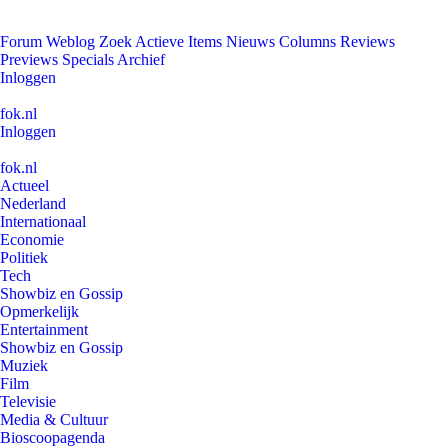
Forum
Weblog
Zoek
Actieve Items
Nieuws
Columns
Reviews
Previews
Specials
Archief
Inloggen
fok.nl
Inloggen
fok.nl
Actueel
Nederland
Internationaal
Economie
Politiek
Tech
Showbiz en Gossip
Opmerkelijk
Entertainment
Showbiz en Gossip
Muziek
Film
Televisie
Media & Cultuur
Bioscoopagenda