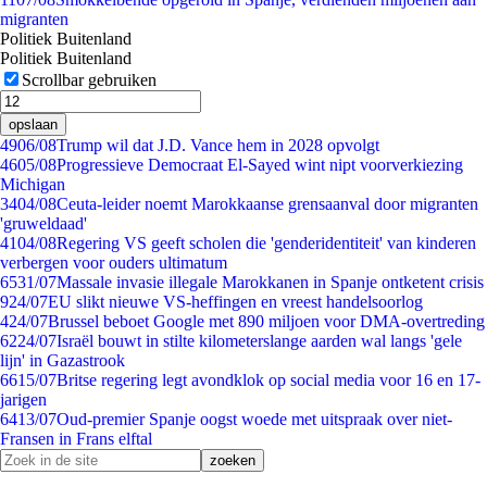
migranten
Politiek Buitenland
Politiek Buitenland
Scrollbar gebruiken
opslaan
49
06/08
Trump wil dat J.D. Vance hem in 2028 opvolgt
46
05/08
Progressieve Democraat El-Sayed wint nipt voorverkiezing
Michigan
34
04/08
Ceuta-leider noemt Marokkaanse grensaanval door migranten
'gruweldaad'
41
04/08
Regering VS geeft scholen die 'genderidentiteit' van kinderen
verbergen voor ouders ultimatum
65
31/07
Massale invasie illegale Marokkanen in Spanje ontketent crisis
9
24/07
EU slikt nieuwe VS-heffingen en vreest handelsoorlog
4
24/07
Brussel beboet Google met 890 miljoen voor DMA-overtreding
62
24/07
Israël bouwt in stilte kilometerslange aarden wal langs 'gele
lijn' in Gazastrook
66
15/07
Britse regering legt avondklok op social media voor 16 en 17-
jarigen
64
13/07
Oud-premier Spanje oogst woede met uitspraak over niet-
Fransen in Frans elftal