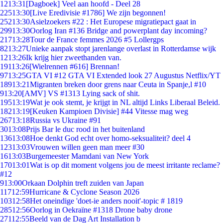
12
13:31
[Dagboek] Veel aan hoofd - Deel 28
225
13:30
[Live Eredivisie #1786] We zijn begonnen!
252
13:30
Asielzoekers #22 : Het Europese migratiepact gaat in
299
13:30
Oorlog Iran #136 Bridge and powerplant day incoming?
217
13:28
Tour de France femmes 2026 #5 Lollergps
82
13:27
Unieke aanpak stopt jarenlange overlast in Rotterdamse wijk
12
13:26
Ik krijg hier zweethanden van.
191
13:26
[Wielrennen #616] Brennan!
97
13:25
GTA VI #12 GTA VI Extended look 27 Augustus Netflix/YT
189
13:21
Migranten breken door grens naar Ceuta in Spanje,l #10
9
13:20
[AMV] VS #1313 Lying sack of shit.
195
13:19
Wat je ook stemt, je krijgt in NL altijd Links Liberaal Beleid.
182
13:19
[Keuken Kampioen Divisie] #44 Vitesse mag weg
267
13:18
Russia vs Ukraine #91
30
13:08
Prijs Bar le duc rood in het buitenland
136
13:08
Hoe denkt God echt over homo-seksualiteit? deel 4
123
13:03
Vrouwen willen geen man meer #30
16
13:03
Burgemeester Mamdani van New York
170
13:01
Wat is op dit moment volgens jou de meest irritante reclame?
#12
9
13:00
Orkaan Dolphin treft zuiden van Japan
117
12:59
Hurricane & Cyclone Season 2026
103
12:58
Het oneindige 'doet-ie anders nooit'-topic # 1819
285
12:56
Oorlog in Oekraïne #1318 Drone baby drone
271
12:55
Beeld van de Dag Art Installation b