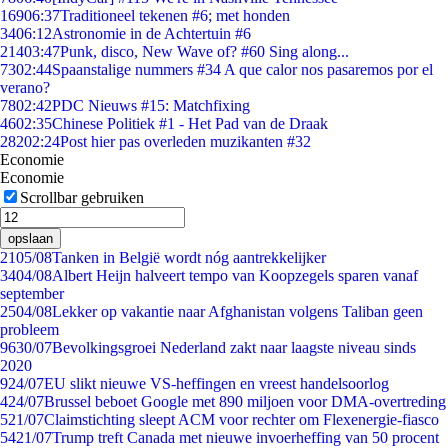
169
06:37
Traditioneel tekenen #6; met honden
34
06:12
Astronomie in de Achtertuin #6
214
03:47
Punk, disco, New Wave of? #60 Sing along...
73
02:44
Spaanstalige nummers #34 A que calor nos pasaremos por el
verano?
78
02:42
PDC Nieuws #15: Matchfixing
46
02:35
Chinese Politiek #1 - Het Pad van de Draak
282
02:24
Post hier pas overleden muzikanten #32
Economie
Economie
Scrollbar gebruiken
opslaan
21
05/08
Tanken in België wordt nóg aantrekkelijker
34
04/08
Albert Heijn halveert tempo van Koopzegels sparen vanaf
september
25
04/08
Lekker op vakantie naar Afghanistan volgens Taliban geen
probleem
96
30/07
Bevolkingsgroei Nederland zakt naar laagste niveau sinds
2020
9
24/07
EU slikt nieuwe VS-heffingen en vreest handelsoorlog
4
24/07
Brussel beboet Google met 890 miljoen voor DMA-overtreding
5
21/07
Claimstichting sleept ACM voor rechter om Flexenergie-fiasco
54
21/07
Trump treft Canada met nieuwe invoerheffing van 50 procent