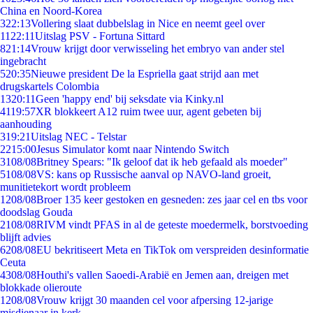
China en Noord-Korea
3
22:13
Vollering slaat dubbelslag in Nice en neemt geel over
11
22:11
Uitslag PSV - Fortuna Sittard
8
21:14
Vrouw krijgt door verwisseling het embryo van ander stel
ingebracht
5
20:35
Nieuwe president De la Espriella gaat strijd aan met
drugskartels Colombia
13
20:11
Geen 'happy end' bij seksdate via Kinky.nl
41
19:57
XR blokkeert A12 ruim twee uur, agent gebeten bij
aanhouding
3
19:21
Uitslag NEC - Telstar
22
15:00
Jesus Simulator komt naar Nintendo Switch
31
08/08
Britney Spears: "Ik geloof dat ik heb gefaald als moeder"
51
08/08
VS: kans op Russische aanval op NAVO-land groeit,
munitietekort wordt probleem
12
08/08
Broer 135 keer gestoken en gesneden: zes jaar cel en tbs voor
doodslag Gouda
21
08/08
RIVM vindt PFAS in al de geteste moedermelk, borstvoeding
blijft advies
62
08/08
EU bekritiseert Meta en TikTok om verspreiden desinformatie
Ceuta
43
08/08
Houthi's vallen Saoedi-Arabië en Jemen aan, dreigen met
blokkade olieroute
12
08/08
Vrouw krijgt 30 maanden cel voor afpersing 12-jarige
misdienaar in kerk