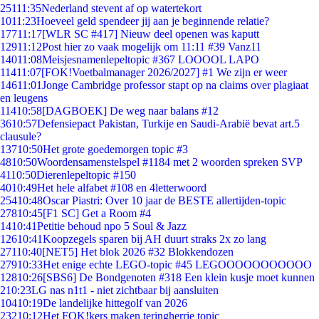
251
11:35
Nederland stevent af op watertekort
10
11:23
Hoeveel geld spendeer jij aan je beginnende relatie?
177
11:17
[WLR SC #417] Nieuw deel openen was kaputt
129
11:12
Post hier zo vaak mogelijk om 11:11 #39 Vanz11
140
11:08
Meisjesnamenlepeltopic #367 LOOOOL LAPO
114
11:07
[FOK!Voetbalmanager 2026/2027] #1 We zijn er weer
146
11:01
Jonge Cambridge professor stapt op na claims over plagiaat
en leugens
114
10:58
[DAGBOEK] De weg naar balans #12
36
10:57
Defensiepact Pakistan, Turkije en Saudi-Arabië bevat art.5
clausule?
137
10:50
Het grote goedemorgen topic #3
48
10:50
Woordensamenstelspel #1184 met 2 woorden spreken SVP
41
10:50
Dierenlepeltopic #150
40
10:49
Het hele alfabet #108 en 4letterwoord
254
10:48
Oscar Piastri: Over 10 jaar de BESTE allertijden-topic
278
10:45
[F1 SC] Get a Room #4
14
10:41
Petitie behoud npo 5 Soul & Jazz
126
10:41
Koopzegels sparen bij AH duurt straks 2x zo lang
271
10:40
[NET5] Het blok 2026 #32 Blokkendozen
279
10:33
Het enige echte LEGO-topic #45 LEGOOOOOOOOOOO
128
10:26
[SBS6] De Bondgenoten #318 Een klein kusje moet kunnen
2
10:23
LG nas n1t1 - niet zichtbaar bij aansluiten
104
10:19
De landelijke hittegolf van 2026
232
10:12
Het FOK!kers maken teringherrie topic