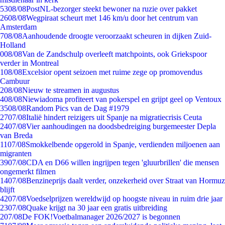
53
08/08
PostNL-bezorger steekt bewoner na ruzie over pakket
26
08/08
Wegpiraat scheurt met 146 km/u door het centrum van
Amsterdam
7
08/08
Aanhoudende droogte veroorzaakt scheuren in dijken Zuid-
Holland
0
08/08
Van de Zandschulp overleeft matchpoints, ook Griekspoor
verder in Montreal
1
08/08
Excelsior opent seizoen met ruime zege op promovendus
Cambuur
2
08/08
Nieuw te streamen in augustus
4
08/08
Niewiadoma profiteert van pokerspel en grijpt geel op Ventoux
35
08/08
Random Pics van de Dag #1979
27
07/08
Italië hindert reizigers uit Spanje na migratiecrisis Ceuta
24
07/08
Vier aanhoudingen na doodsbedreiging burgemeester Depla
van Breda
11
07/08
Smokkelbende opgerold in Spanje, verdienden miljoenen aan
migranten
39
07/08
CDA en D66 willen ingrijpen tegen 'gluurbrillen' die mensen
ongemerkt filmen
14
07/08
Benzineprijs daalt verder, onzekerheid over Straat van Hormuz
blijft
42
07/08
Voedselprijzen wereldwijd op hoogste niveau in ruim drie jaar
23
07/08
Quake krijgt na 30 jaar een gratis uitbreiding
2
07/08
De FOK!Voetbalmanager 2026/2027 is begonnen