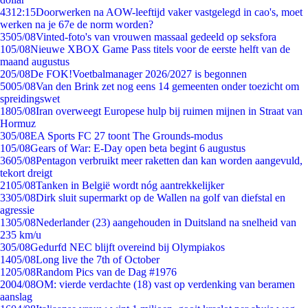
43
12:15
Doorwerken na AOW-leeftijd vaker vastgelegd in cao's, moet
werken na je 67e de norm worden?
35
05/08
Vinted-foto's van vrouwen massaal gedeeld op seksfora
1
05/08
Nieuwe XBOX Game Pass titels voor de eerste helft van de
maand augustus
2
05/08
De FOK!Voetbalmanager 2026/2027 is begonnen
50
05/08
Van den Brink zet nog eens 14 gemeenten onder toezicht om
spreidingswet
18
05/08
Iran overweegt Europese hulp bij ruimen mijnen in Straat van
Hormuz
3
05/08
EA Sports FC 27 toont The Grounds-modus
1
05/08
Gears of War: E-Day open beta begint 6 augustus
36
05/08
Pentagon verbruikt meer raketten dan kan worden aangevuld,
tekort dreigt
21
05/08
Tanken in België wordt nóg aantrekkelijker
33
05/08
Dirk sluit supermarkt op de Wallen na golf van diefstal en
agressie
13
05/08
Nederlander (23) aangehouden in Duitsland na snelheid van
235 km/u
3
05/08
Gedurfd NEC blijft overeind bij Olympiakos
14
05/08
Long live the 7th of October
12
05/08
Random Pics van de Dag #1976
20
04/08
OM: vierde verdachte (18) vast op verdenking van beramen
aanslag