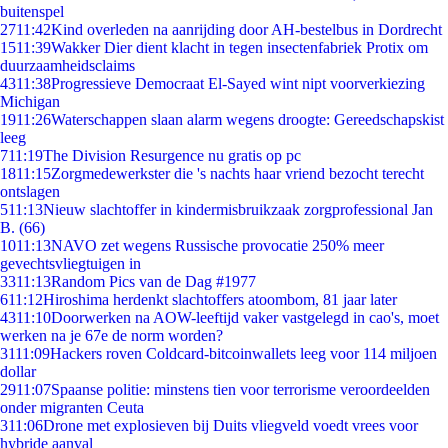
buitenspel
27
11:42
Kind overleden na aanrijding door AH-bestelbus in Dordrecht
15
11:39
Wakker Dier dient klacht in tegen insectenfabriek Protix om
duurzaamheidsclaims
43
11:38
Progressieve Democraat El-Sayed wint nipt voorverkiezing
Michigan
19
11:26
Waterschappen slaan alarm wegens droogte: Gereedschapskist
leeg
7
11:19
The Division Resurgence nu gratis op pc
18
11:15
Zorgmedewerkster die 's nachts haar vriend bezocht terecht
ontslagen
5
11:13
Nieuw slachtoffer in kindermisbruikzaak zorgprofessional Jan
B. (66)
10
11:13
NAVO zet wegens Russische provocatie 250% meer
gevechtsvliegtuigen in
33
11:13
Random Pics van de Dag #1977
6
11:12
Hiroshima herdenkt slachtoffers atoombom, 81 jaar later
43
11:10
Doorwerken na AOW-leeftijd vaker vastgelegd in cao's, moet
werken na je 67e de norm worden?
31
11:09
Hackers roven Coldcard-bitcoinwallets leeg voor 114 miljoen
dollar
29
11:07
Spaanse politie: minstens tien voor terrorisme veroordeelden
onder migranten Ceuta
3
11:06
Drone met explosieven bij Duits vliegveld voedt vrees voor
hybride aanval