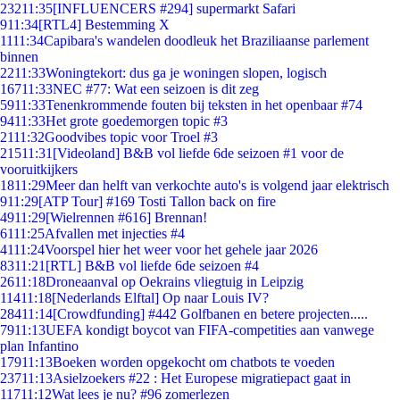
232
11:35
[INFLUENCERS #294] supermarkt Safari
9
11:34
[RTL4] Bestemming X
11
11:34
Capibara's wandelen doodleuk het Braziliaanse parlement
binnen
22
11:33
Woningtekort: dus ga je woningen slopen, logisch
167
11:33
NEC #77: Wat een seizoen is dit zeg
59
11:33
Tenenkrommende fouten bij teksten in het openbaar #74
94
11:33
Het grote goedemorgen topic #3
21
11:32
Goodvibes topic voor Troel #3
215
11:31
[Videoland] B&B vol liefde 6de seizoen #1 voor de
vooruitkijkers
18
11:29
Meer dan helft van verkochte auto's is volgend jaar elektrisch
9
11:29
[ATP Tour] #169 Tosti Tallon back on fire
49
11:29
[Wielrennen #616] Brennan!
61
11:25
Afvallen met injecties #4
41
11:24
Voorspel hier het weer voor het gehele jaar 2026
83
11:21
[RTL] B&B vol liefde 6de seizoen #4
26
11:18
Droneaanval op Oekrains vliegtuig in Leipzig
114
11:18
[Nederlands Elftal] Op naar Louis IV?
284
11:14
[Crowdfunding] #442 Golfbanen en betere projecten.....
79
11:13
UEFA kondigt boycot van FIFA-competities aan vanwege
plan Infantino
179
11:13
Boeken worden opgekocht om chatbots te voeden
237
11:13
Asielzoekers #22 : Het Europese migratiepact gaat in
117
11:12
Wat lees je nu? #96 zomerlezen