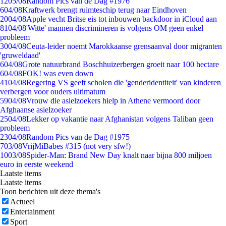
12
05/08
Random Pics van de Dag #1976
6
04/08
Kraftwerk brengt ruimteschip terug naar Eindhoven
20
04/08
Apple vecht Britse eis tot inbouwen backdoor in iCloud aan
81
04/08
'Witte' mannen discrimineren is volgens OM geen enkel
probleem
30
04/08
Ceuta-leider noemt Marokkaanse grensaanval door migranten
'gruweldaad'
6
04/08
Grote natuurbrand Boschhuizerbergen groeit naar 100 hectare
6
04/08
FOK! was even down
41
04/08
Regering VS geeft scholen die 'genderidentiteit' van kinderen
verbergen voor ouders ultimatum
59
04/08
Vrouw die asielzoekers hielp in Athene vermoord door
Afghaanse asielzoeker
25
04/08
Lekker op vakantie naar Afghanistan volgens Taliban geen
probleem
23
04/08
Random Pics van de Dag #1975
7
03/08
VrijMiBabes #315 (not very sfw!)
10
03/08
Spider-Man: Brand New Day knalt naar bijna 800 miljoen
euro in eerste weekend
Laatste items
Laatste items
Toon berichten uit deze thema's
Actueel
Entertainment
Sport