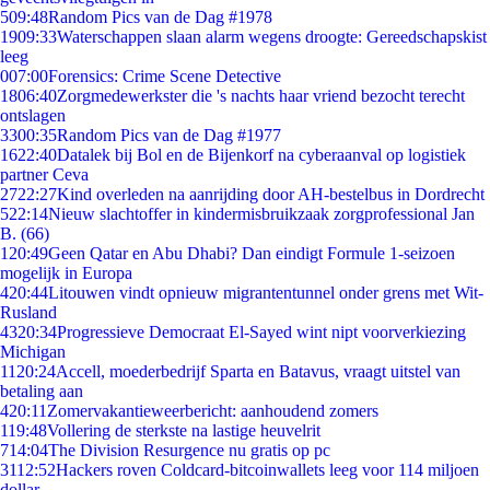
5
09:48
Random Pics van de Dag #1978
19
09:33
Waterschappen slaan alarm wegens droogte: Gereedschapskist
leeg
0
07:00
Forensics: Crime Scene Detective
18
06:40
Zorgmedewerkster die 's nachts haar vriend bezocht terecht
ontslagen
33
00:35
Random Pics van de Dag #1977
16
22:40
Datalek bij Bol en de Bijenkorf na cyberaanval op logistiek
partner Ceva
27
22:27
Kind overleden na aanrijding door AH-bestelbus in Dordrecht
5
22:14
Nieuw slachtoffer in kindermisbruikzaak zorgprofessional Jan
B. (66)
1
20:49
Geen Qatar en Abu Dhabi? Dan eindigt Formule 1-seizoen
mogelijk in Europa
4
20:44
Litouwen vindt opnieuw migrantentunnel onder grens met Wit-
Rusland
43
20:34
Progressieve Democraat El-Sayed wint nipt voorverkiezing
Michigan
11
20:24
Accell, moederbedrijf Sparta en Batavus, vraagt uitstel van
betaling aan
4
20:11
Zomervakantieweerbericht: aanhoudend zomers
1
19:48
Vollering de sterkste na lastige heuvelrit
7
14:04
The Division Resurgence nu gratis op pc
31
12:52
Hackers roven Coldcard-bitcoinwallets leeg voor 114 miljoen
dollar