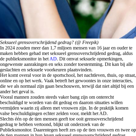
Seksueel grensoverschrijdend gedrag? (@ Freepik)
In 2024 zouden meer dan 1,7 miljoen mensen van 16 jaar en ouder te
maken hebben gehad met seksueel grensoverschrijdend gedrag, aldus
de publieksmonitor in het
AD
. Dit omvat seksuele opmerkingen,
ongewenste aanrakingen en seks zonder toestemming. Dit kan bij alle
geslachten en seksuele voorkeuren plaatsvinden.
Het komt overal voor in de sportschool, het nachtleven, thuis, op straat,
online en op het werk. Vaak betreft het gewoontes in onze interacties,
die we als normaal zijn gaan beschouwen, terwijl dat niet altijd bij een
ander het geval is.
Vooral mannen zouden steeds vaker bang zijn om onterecht
beschuldigd te worden van dit gedrag en daarom situaties willen
vermijden waarin zij alleen met vrouwen zijn. In de praktijk komen
valse beschuldigingen echter zelden voor, meldt het AD.
Slechts één op de tien mensen geeft toe ooit grensoverschrijdend
gedrag te hebben vertoond, blijkt uit onderzoek van de
Publieksmonitor. Daarentegen heeft zes op de tien vrouwen en twee op
de tien mannen in hun leven seksueel grensoverschrijdend gedrag