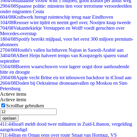
16
04/08
Italiaanse vrouw wint 1 miljoen, gooit kraslot per abuis weg
29
04/08
Spaanse politie: minstens tien voor terrorisme veroordeelden
onder migranten Ceuta
6
04/08
Kraftwerk brengt ruimteschip terug naar Eindhoven
1
04/08
Reusser wint tijdrit en neemt geel over, Nooijen knap tweede
7
04/08
Vakantiekiekje Verstappen en Wolff voedt geruchten over
Mercedes-overstap
18
04/08
Spotify bereikt mijlpaal, voor het eerst 300 miljoen premium-
abonnees
27
04/08
Houthi's vallen luchthaven Najran in Saoedi-Arabië aan
34
04/08
Albert Heijn halveert tempo van Koopzegels sparen vanaf
september
55
04/08
Boeren waarschuwen voor lagere oogst door aanhoudende
hitte en droogte
20
04/08
Apple vecht Britse eis tot inbouwen backdoor in iCloud aan
26
04/08
Doden bij Oekraïense droneaanvallen op Moskou en Sint-
Petersburg
Actieve items
Actieve items
Scrollbar gebruiken
opslaan
4
11:44
Israël meldt dood twee militairen in Zuid-Libanon, vergelding
aangekondigd
7
11:44
Iran en Oman eens over route Straat van Hormuz, VS