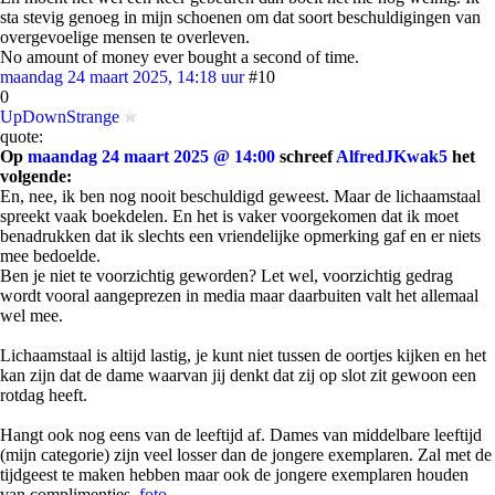
sta stevig genoeg in mijn schoenen om dat soort beschuldigingen van
overgevoelige mensen te overleven.
No amount of money ever bought a second of time.
maandag 24 maart 2025, 14:18 uur
#10
0
UpDownStrange
quote:
Op
maandag 24 maart 2025 @ 14:00
schreef
AlfredJKwak5
het
volgende:
En, nee, ik ben nog nooit beschuldigd geweest. Maar de lichaamstaal
spreekt vaak boekdelen. En het is vaker voorgekomen dat ik moet
benadrukken dat ik slechts een vriendelijke opmerking gaf en er niets
mee bedoelde.
Ben je niet te voorzichtig geworden? Let wel, voorzichtig gedrag
wordt vooral aangeprezen in media maar daarbuiten valt het allemaal
wel mee.
Lichaamstaal is altijd lastig, je kunt niet tussen de oortjes kijken en het
kan zijn dat de dame waarvan jij denkt dat zij op slot zit gewoon een
rotdag heeft.
Hangt ook nog eens van de leeftijd af. Dames van middelbare leeftijd
(mijn categorie) zijn veel losser dan de jongere exemplaren. Zal met de
tijdgeest te maken hebben maar ook de jongere exemplaren houden
van complimentjes.
foto