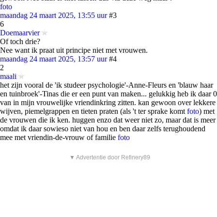
foto
maandag 24 maart 2025, 13:55 uur
#3
6
Doemaarvier
Of toch drie?
Nee want ik praat uit principe niet met vrouwen.
maandag 24 maart 2025, 13:57 uur
#4
2
maali
het zijn vooral de 'ik studeer psychologie'-Anne-Fleurs en 'blauw haar
en tuinbroek'-Tinas die er een punt van maken... gelukkig heb ik daar 0
van in mijn vrouwelijke vriendinkring zitten. kan gewoon over lekkere
wijven, piemelgrappen en tieten praten (als 't ter sprake komt
foto
) met
de vrouwen die ik ken. huggen enzo dat weer niet zo, maar dat is meer
omdat ik daar sowieso niet van hou en ben daar zelfs terughoudend
mee met vriendin-de-vrouw of familie
foto
▼ Advertentie door Refinery89