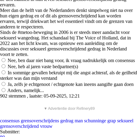
ervaren.
Meer dan de helft van de Nederlanders denkt simpelweg niet na over
hun eigen gedrag en of dit als grensoverschrijdend kan worden
ervaren, terwijl driekwart het wel essentieel vindt om de grenzen van
anderen te respecteren.
Sinds de #metoo-beweging in 2006 is er steeds meer aandacht voor
seksueel wangedrag. Het schandaal bij The Voice of Holland, dat in
2022 aan het licht kwam, was opnieuw een aanleiding om de
discussies over seksueel grensoverschrijdend gedrag in Nederland
voort te zetten.
Nee, ben daar niet bang voor, ik vraag nadrukkelijk om consensus
Nee, heb al jaren vaste bedpartner(s)
In sommige gevallen bekruipt mij die angst achteraf, als de geilheid
sterker was dan mijn verstand
Ja, zelfs je echtgenoot / echtgenote kan ineens aangifte gaan doen
Anders, namelijk...
902 stemmen , laatste: 05-09-2025, 12:21
▼ Advertentie door Refinery89
consensus
grensoverschrijdens gedrag
man
schunninge grap
seksueel
grensoverschrijdend
vrouw
Submitter: