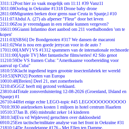
33
11:12
Post hier zo vaak mogelijk om 11:11 #39 Vanz11
30
11:08
Oorlog in Oekraïne #1318 Drone baby drone
28
11:08
Migranten breken door grens naar Ceuta in Spanje,l #10
51
11:07
Abdul A. (27) als afperser "Fleur" door het leven
22
11:06
Zou je vreemdgaan in een relatie kunnen vergeven?
166
11:06
Gianni Infantino doet aanbod om 211 voetbalbonden 'om te
kopen'
21
11:03
[SBS6] De Bondgenoten #317 We dansen de macaroni
14
11:02
Wat is nou een goede jerrycan voor in de auto ?
170
11:00
[AMV] VS #1312 spammers van de internationale rechtsorde
113
11:00
[Apple TV] Met fantastische films/series! #2 Silo genot
112
10:59
De VS framen Cuba: "Amerikaanse voorbereiding voor
aanval op Cuba"
18
10:55
Klacht ingediend tegen grootste insectenfabriek ter wereld
5
10:53
[NPO2] Poorten van Europa
100
10:48
[Breien] Deel 21, met zomerbreisels
32
10:45
GGZ heeft mij gezond verklaard.
238
10:44
Totale zonsverduistering 12-08-2026 (Groenland, IJsland en
Spanje) #1
267
10:44
Het enige echte LEGO-topic #45 LEGOOOOOOOOOOO
70
10:39
30 asielzoekers kosten 1 miljoen in hotel centrum Haarlem
105
10:37
Jan B. (66) misbruikt zeker 14 kinderen
38
10:34
[Eva vd Wijdeven] geruchten over dakloosheid
69
10:25
Een tactische/militaire analyse van het front in Oekraïne #31
218
10:14
De Avondetappe #176 - Met Ellen ten Damme.