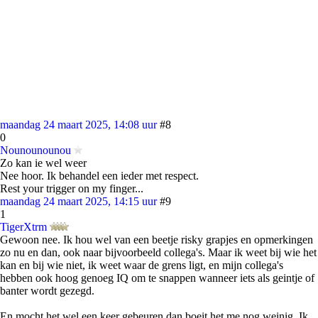
maandag 24 maart 2025, 14:08 uur
#8
0
Nounounounou
Zo kan ie wel weer
Nee hoor. Ik behandel een ieder met respect.
Rest your trigger on my finger...
maandag 24 maart 2025, 14:15 uur
#9
1
TigerXtrm
Gewoon nee. Ik hou wel van een beetje risky grapjes en opmerkingen
zo nu en dan, ook naar bijvoorbeeld collega's. Maar ik weet bij wie het
kan en bij wie niet, ik weet waar de grens ligt, en mijn collega's
hebben ook hoog genoeg IQ om te snappen wanneer iets als geintje of
banter wordt gezegd.
En mocht het wel een keer gebeuren dan boeit het me nog weinig. Ik