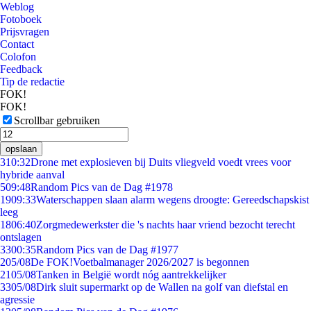
Weblog
Fotoboek
Prijsvragen
Contact
Colofon
Feedback
Tip de redactie
FOK!
FOK!
Scrollbar gebruiken
opslaan
3
10:32
Drone met explosieven bij Duits vliegveld voedt vrees voor
hybride aanval
5
09:48
Random Pics van de Dag #1978
19
09:33
Waterschappen slaan alarm wegens droogte: Gereedschapskist
leeg
18
06:40
Zorgmedewerkster die 's nachts haar vriend bezocht terecht
ontslagen
33
00:35
Random Pics van de Dag #1977
2
05/08
De FOK!Voetbalmanager 2026/2027 is begonnen
21
05/08
Tanken in België wordt nóg aantrekkelijker
33
05/08
Dirk sluit supermarkt op de Wallen na golf van diefstal en
agressie