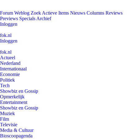
Forum
Weblog
Zoek
Actieve Items
Nieuws
Columns
Reviews
Previews
Specials
Archief
Inloggen
fok.nl
Inloggen
fok.nl
Actueel
Nederland
Internationaal
Economie
Politiek
Tech
Showbiz en Gossip
Opmerkelijk
Entertainment
Showbiz en Gossip
Muziek
Film
Televisie
Media & Cultuur
Bioscoopagenda