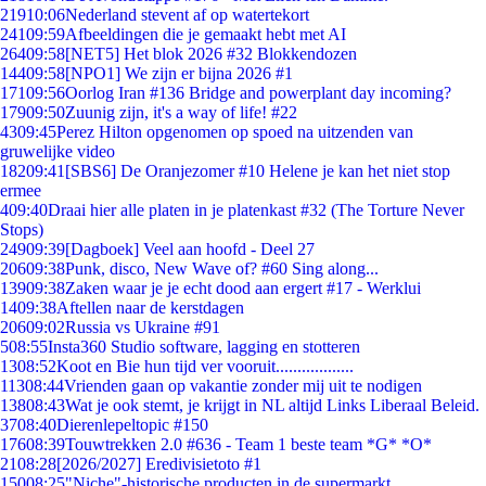
219
10:06
Nederland stevent af op watertekort
241
09:59
Afbeeldingen die je gemaakt hebt met AI
264
09:58
[NET5] Het blok 2026 #32 Blokkendozen
144
09:58
[NPO1] We zijn er bijna 2026 #1
171
09:56
Oorlog Iran #136 Bridge and powerplant day incoming?
179
09:50
Zuunig zijn, it's a way of life! #22
43
09:45
Perez Hilton opgenomen op spoed na uitzenden van
gruwelijke video
182
09:41
[SBS6] De Oranjezomer #10 Helene je kan het niet stop
ermee
4
09:40
Draai hier alle platen in je platenkast #32 (The Torture Never
Stops)
249
09:39
[Dagboek] Veel aan hoofd - Deel 27
206
09:38
Punk, disco, New Wave of? #60 Sing along...
139
09:38
Zaken waar je je echt dood aan ergert #17 - Werklui
14
09:38
Aftellen naar de kerstdagen
206
09:02
Russia vs Ukraine #91
5
08:55
Insta360 Studio software, lagging en stotteren
13
08:52
Koot en Bie hun tijd ver vooruit..................
113
08:44
Vrienden gaan op vakantie zonder mij uit te nodigen
138
08:43
Wat je ook stemt, je krijgt in NL altijd Links Liberaal Beleid.
37
08:40
Dierenlepeltopic #150
176
08:39
Touwtrekken 2.0 #636 - Team 1 beste team *G* *O*
21
08:28
[2026/2027] Eredivisietoto #1
150
08:25
"Niche"-historische producten in de supermarkt