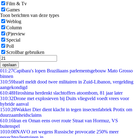
Film & Tv
Games
Toon berichten van deze types
Weblog
Column
(P)review
Special
Poll
Scrollbar gebruiken
opslaan
0
11:27
Capibara's lopen Braziliaans parlementsgebouw Mato Grosso
binnen
3
10:59
Israël meldt dood twee militairen in Zuid-Libanon, vergelding
aangekondigd
6
10:48
Hiroshima herdenkt slachtoffers atoombom, 81 jaar later
3
10:32
Drone met explosieven bij Duits vliegveld voedt vrees voor
hybride aanval
15
10:28
Wakker Dier dient klacht in tegen insectenfabriek Protix om
duurzaamheidsclaims
6
10:16
Iran en Oman eens over route Straat van Hormuz, VS
buitenspel
10
10:08
NAVO zet wegens Russische provocatie 250% meer
gevechtsvliegtuigen in