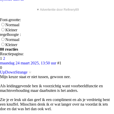
▼ Advertentie door Refinery89
Font-grootte:
Normaal
Kleiner
regelhoogte :
Normaal
Kleiner
80 reacties
Reactiepagina:
1
2
maandag 24 maart 2025, 13:50 uur
#1
0
UpDownStrange
Mijn keuze staat er niet tussen, gewoon nee.
Als leidinggevende ben ik voorzichtig want voorbeeldfunctie en
machtsverhouding maar daarbuiten is het anders.
Zie je er leuk uit dan geef ik een compliment en als je verdrietig bent
een knuffel. Misschien denk ik er wat langer over na voordat ik iets
doe en dat was het dan ook wel.