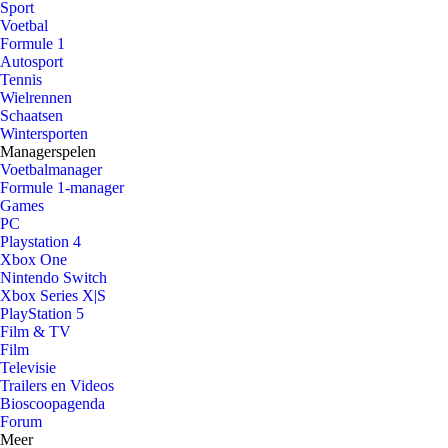
Sport
Voetbal
Formule 1
Autosport
Tennis
Wielrennen
Schaatsen
Wintersporten
Managerspelen
Voetbalmanager
Formule 1-manager
Games
PC
Playstation 4
Xbox One
Nintendo Switch
Xbox Series X|S
PlayStation 5
Film & TV
Film
Televisie
Trailers en Videos
Bioscoopagenda
Forum
Meer