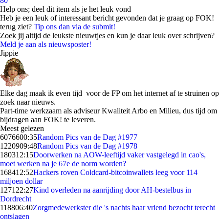
80
Help ons; deel dit item als je het leuk vond
Heb je een leuk of interessant bericht gevonden dat je graag op FOK!
terug ziet?
Tip ons dan via de submit!
Zoek jij altijd de leukste nieuwtjes en kun je daar leuk over schrijven?
Meld je aan als nieuwsposter!
Jippie
Elke dag maak ik even tijd voor de FP om het internet af te struinen op
zoek naar nieuws.
Part-time werkzaam als adviseur Kwaliteit Arbo en Milieu, dus tijd om
bijdragen aan FOK! te leveren.
Meest gelezen
60766
00:35
Random Pics van de Dag #1977
12209
09:48
Random Pics van de Dag #1978
1803
12:15
Doorwerken na AOW-leeftijd vaker vastgelegd in cao's,
moet werken na je 67e de norm worden?
1684
12:52
Hackers roven Coldcard-bitcoinwallets leeg voor 114
miljoen dollar
1271
22:27
Kind overleden na aanrijding door AH-bestelbus in
Dordrecht
1188
06:40
Zorgmedewerkster die 's nachts haar vriend bezocht terecht
ontslagen