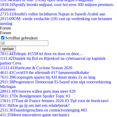
18
18:16
Spotify bereikt mijlpaal, voor het eerst 300 miljoen premium-
abonnees
27
15:11
Houthi's vallen luchthaven Najran in Saoedi-Arabië aan
20
15:09
OM: vierde verdachte (18) vast op verdenking van beramen
aanslag
Forum
Forum
Scrollbar gebruiken
opslaan
78
11:44
Teltopic #1558 tel door en door en door....
11
11:42
Datalek bij Bol en Bijenkorf na cyberaanval op logistiek
partner Ceva
111
11:41
Hurricane & Cyclone Season 2026
46
11:41
Covid19 the aftermath #17 bananenmilkshake
76
11:39
Koopzegels sparen bij AH duurt straks 2x zo lang
29
11:38
Progressieve Democraat El-Sayed wint nipt voorverkiezing
Michigan
289
11:38
Vrouwen willen geen man meer #29
58
11:37
De Bondgenoten Spoiler Topic #3
158
11:37
Tour de France femmes 2026 #3 Tijd voor de borstcrawl
6
11:36
Hoe ga jij om met een relatiebreuk?
25
11:36
Transfergeruchten en contractverlenging #83
4
11:35
Meest innovatieve game mechanics