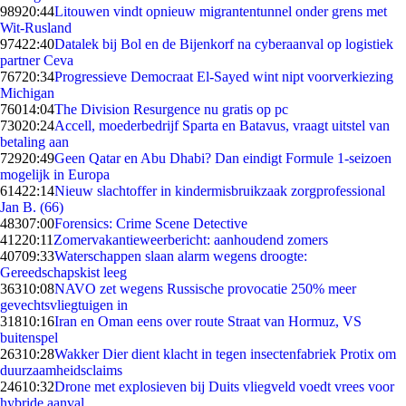
989
20:44
Litouwen vindt opnieuw migrantentunnel onder grens met
Wit-Rusland
974
22:40
Datalek bij Bol en de Bijenkorf na cyberaanval op logistiek
partner Ceva
767
20:34
Progressieve Democraat El-Sayed wint nipt voorverkiezing
Michigan
760
14:04
The Division Resurgence nu gratis op pc
730
20:24
Accell, moederbedrijf Sparta en Batavus, vraagt uitstel van
betaling aan
729
20:49
Geen Qatar en Abu Dhabi? Dan eindigt Formule 1-seizoen
mogelijk in Europa
614
22:14
Nieuw slachtoffer in kindermisbruikzaak zorgprofessional
Jan B. (66)
483
07:00
Forensics: Crime Scene Detective
412
20:11
Zomervakantieweerbericht: aanhoudend zomers
407
09:33
Waterschappen slaan alarm wegens droogte:
Gereedschapskist leeg
363
10:08
NAVO zet wegens Russische provocatie 250% meer
gevechtsvliegtuigen in
318
10:16
Iran en Oman eens over route Straat van Hormuz, VS
buitenspel
263
10:28
Wakker Dier dient klacht in tegen insectenfabriek Protix om
duurzaamheidsclaims
246
10:32
Drone met explosieven bij Duits vliegveld voedt vrees voor
hybride aanval