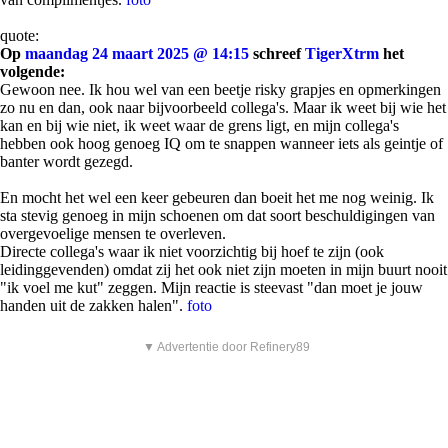
quote:
Op
maandag 24 maart 2025 @ 14:15
schreef
TigerXtrm
het
volgende:
Gewoon nee. Ik hou wel van een beetje risky grapjes en opmerkingen
zo nu en dan, ook naar bijvoorbeeld collega's. Maar ik weet bij wie het
kan en bij wie niet, ik weet waar de grens ligt, en mijn collega's
hebben ook hoog genoeg IQ om te snappen wanneer iets als geintje of
banter wordt gezegd.
En mocht het wel een keer gebeuren dan boeit het me nog weinig. Ik
sta stevig genoeg in mijn schoenen om dat soort beschuldigingen van
overgevoelige mensen te overleven.
Directe collega's waar ik niet voorzichtig bij hoef te zijn (ook
leidinggevenden) omdat zij het ook niet zijn moeten in mijn buurt nooit
"ik voel me kut" zeggen. Mijn reactie is steevast "dan moet je jouw
handen uit de zakken halen".
foto
▼ Advertentie door Refinery89