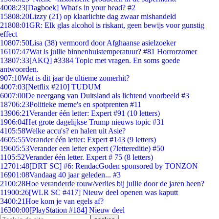
40
08:23
[Dagboek] What's in your head? #2
158
08:20
Lizzy (21) op klaarlichte dag zwaar mishandeld
218
08:01
GR: Elk glas alcohol is riskant, geen bewijs voor gunstig
effect
108
07:50
Lisa (38) vermoord door Afghaanse asielzoeker
161
07:47
Wat is jullie binnenhuistemperatuur? #81 Horrorzomer
138
07:33
[AKQ] #3384 Topic met vragen. En soms goede
antwoorden.
9
07:10
Wat is dit jaar de ultieme zomerhit?
40
07:03
[Netflix #210] TUDUM
60
07:00
De neergang van Duitsland als lichtend voorbeeld #3
187
06:23
Politieke meme's en spotprenten #11
139
06:21
Verander één letter: Expert #91 (10 letters)
19
06:04
Het grote dagelijkse Trump nieuws topic #31
41
05:58
Welke accu's? en halen uit Asie?
46
05:55
Verander één letter: Expert #143 (9 letters)
196
05:53
Verander een letter expert (7lettereditie) #50
11
05:52
Verander één letter. Expert # 75 (8 letters)
127
01:48
[DRT SC] #6: RendacGoden sponsored by TONZON
169
01:08
Vandaag 40 jaar geleden... #3
21
00:28
Hoe veranderde rouw/verlies bij jullie door de jaren heen?
119
00:26
[WLR SC #417] Nieuw deel openen was kaputt
34
00:21
Hoe kom je van egels af?
163
00:00
[PlayStation #184] Nieuw deel