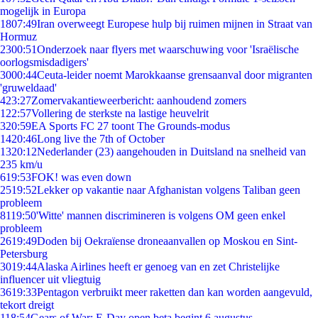
mogelijk in Europa
18
07:49
Iran overweegt Europese hulp bij ruimen mijnen in Straat van
Hormuz
23
00:51
Onderzoek naar flyers met waarschuwing voor 'Israëlische
oorlogsmisdadigers'
30
00:44
Ceuta-leider noemt Marokkaanse grensaanval door migranten
'gruweldaad'
4
23:27
Zomervakantieweerbericht: aanhoudend zomers
1
22:57
Vollering de sterkste na lastige heuvelrit
3
20:59
EA Sports FC 27 toont The Grounds-modus
14
20:46
Long live the 7th of October
13
20:12
Nederlander (23) aangehouden in Duitsland na snelheid van
235 km/u
6
19:53
FOK! was even down
25
19:52
Lekker op vakantie naar Afghanistan volgens Taliban geen
probleem
81
19:50
'Witte' mannen discrimineren is volgens OM geen enkel
probleem
26
19:49
Doden bij Oekraïense droneaanvallen op Moskou en Sint-
Petersburg
30
19:44
Alaska Airlines heeft er genoeg van en zet Christelijke
influencer uit vliegtuig
36
19:33
Pentagon verbruikt meer raketten dan kan worden aangevuld,
tekort dreigt
1
18:54
Gears of War: E-Day open beta begint 6 augustus