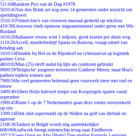
5
11:04
Random Pics van de Dag #1978
50
10:45
Van den Brink zet nog eens 14 gemeenten onder toezicht om
spreidingswet
35
10:35
Vinted-foto's van vrouwen massaal gedeeld op seksfora
4
10:30
Litouwen vindt opnieuw migrantentunnel onder grens met Wit-
Rusland
16
10:26
Italiaanse vrouw wint 1 miljoen, gooit kraslot per abuis weg
11
10:20
Accell, moederbedrijf Sparta en Batavus, vraagt uitstel van
betaling aan
16
10:14
Datalek bij Bol en de Bijenkorf na cyberaanval op logistiek
partner Ceva
48
10:02
Man (25) sterft nadat hij lijm als condoom gebruikt
90
09:59
'Belgische' jongeren terroriseren Galderse Meren, maar Boa's
pakken topless zonnen aan
79
09:56
In veel gemeenten helemaal geen vuurwerk meer met oud en
nieuw
34
09:49
Albert Heijn halveert tempo van Koopzegels sparen vanaf
september
19
09:45
Ruim 1 op de 7 Nederlanders gaan deze zomer onverzekerd
op reis
33
09:14
Dirk sluit supermarkt op de Wallen na golf van diefstal en
agressie
21
08:36
Tanken in België wordt nóg aantrekkelijker
6
08:06
Kraftwerk brengt ruimteschip terug naar Eindhoven
1
07:52
Geen Qatar en Abu Dhabi? Dan eindigt Formule 1-seizoen