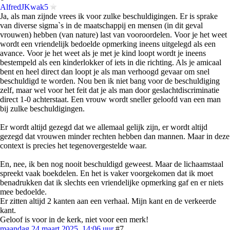
AlfredJKwak5
Ja, als man zijnde vrees ik voor zulke beschuldigingen. Er is sprake
van diverse sigma`s in de maatschappij en mensen (in dit geval
vrouwen) hebben (van nature) last van vooroordelen. Voor je het weet
wordt een vriendelijk bedoelde opmerking ineens uitgelegd als een
avance. Voor je het weet als je met je kind loopt wordt je ineens
bestempeld als een kinderlokker of iets in die richting. Als je amicaal
bent en heel direct dan loopt je als man verhoogd gevaar om snel
beschuldigd te worden. Nou ben ik niet bang voor de beschuldiging
zelf, maar wel voor het feit dat je als man door geslachtdiscriminatie
direct 1-0 achterstaat. Een vrouw wordt sneller geloofd van een man
bij zulke beschuldigingen.
Er wordt altijd gezegd dat we allemaal gelijk zijn, er wordt altijd
gezegd dat vrouwen minder rechten hebben dan mannen. Maar in deze
context is precies het tegenovergestelde waar.
En, nee, ik ben nog nooit beschuldigd geweest. Maar de lichaamstaal
spreekt vaak boekdelen. En het is vaker voorgekomen dat ik moet
benadrukken dat ik slechts een vriendelijke opmerking gaf en er niets
mee bedoelde.
Er zitten altijd 2 kanten aan een verhaal. Mijn kant en de verkeerde
kant.
Geloof is voor in de kerk, niet voor een merk!
maandag 24 maart 2025, 14:06 uur
#7