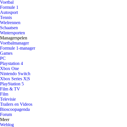
Voetbal
Formule 1
Autosport
Tennis
Wielrennen
Schaatsen
Wintersporten
Managerspelen
Voetbalmanager
Formule 1-manager
Games
PC
Playstation 4
Xbox One
Nintendo Switch
Xbox Series X|S
PlayStation 5
Film & TV
Film
Televisie
Trailers en Videos
Bioscoopagenda
Forum
Meer
Weblog