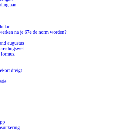
aling aan
ollar
 werken na je 67e de norm worden?
and augustus
preidingswet
n Hormuz
ekort dreigt
ssie
app
suitkering