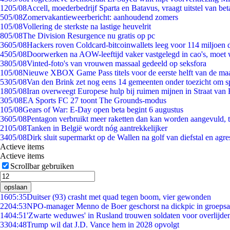
12
05/08
Accell, moederbedrijf Sparta en Batavus, vraagt uitstel van bet
5
05/08
Zomervakantieweerbericht: aanhoudend zomers
1
05/08
Vollering de sterkste na lastige heuvelrit
8
05/08
The Division Resurgence nu gratis op pc
36
05/08
Hackers roven Coldcard-bitcoinwallets leeg voor 114 miljoen d
45
05/08
Doorwerken na AOW-leeftijd vaker vastgelegd in cao's, moet
38
05/08
Vinted-foto's van vrouwen massaal gedeeld op seksfora
1
05/08
Nieuwe XBOX Game Pass titels voor de eerste helft van de ma
53
05/08
Van den Brink zet nog eens 14 gemeenten onder toezicht om s
18
05/08
Iran overweegt Europese hulp bij ruimen mijnen in Straat va
3
05/08
EA Sports FC 27 toont The Grounds-modus
1
05/08
Gears of War: E-Day open beta begint 6 augustus
36
05/08
Pentagon verbruikt meer raketten dan kan worden aangevuld, t
21
05/08
Tanken in België wordt nóg aantrekkelijker
34
05/08
Dirk sluit supermarkt op de Wallen na golf van diefstal en agre
Actieve items
Actieve items
Scrollbar gebruiken
opslaan
16
05:35
Duitser (93) crasht met quad tegen boom, vier gewonden
22
04:53
NPO-manager Menno de Boer geschorst na dickpic in groeps
14
04:51
'Zwarte weduwes' in Rusland trouwen soldaten voor overlijden
33
04:48
Trump wil dat J.D. Vance hem in 2028 opvolgt