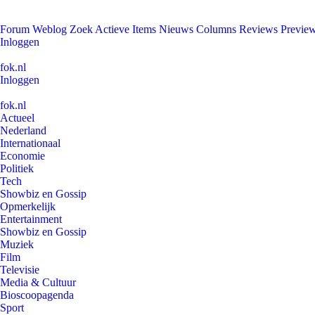
Forum
Weblog
Zoek
Actieve Items
Nieuws
Columns
Reviews
Previe
Inloggen
fok.nl
Inloggen
fok.nl
Actueel
Nederland
Internationaal
Economie
Politiek
Tech
Showbiz en Gossip
Opmerkelijk
Entertainment
Showbiz en Gossip
Muziek
Film
Televisie
Media & Cultuur
Bioscoopagenda
Sport