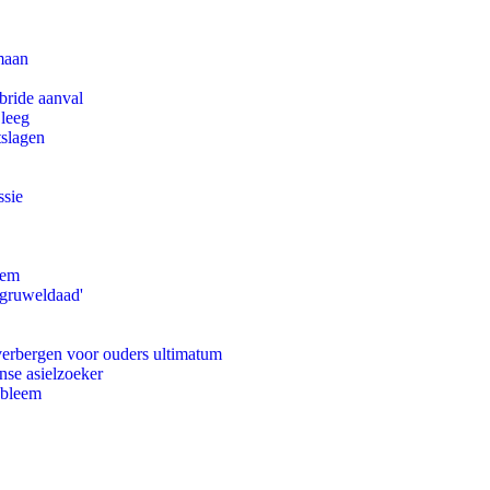
maan
bride aanval
 leeg
tslagen
ssie
eem
'gruweldaad'
 verbergen voor ouders ultimatum
nse asielzoeker
obleem