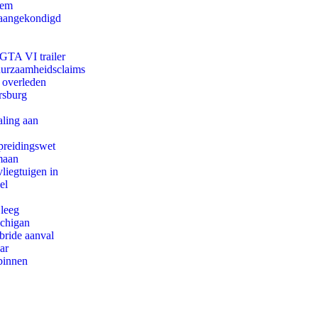
eem
g aangekondigd
 GTA VI trailer
duurzaamheidsclaims
d overleden
rsburg
aling aan
preidingswet
maan
iegtuigen in
el
 leeg
ichigan
bride aanval
ar
binnen