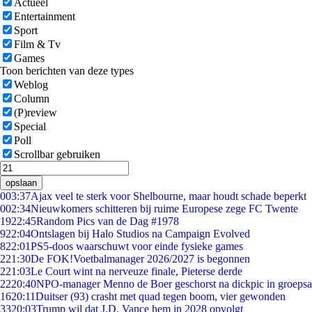
Actueel
Entertainment
Sport
Film & Tv
Games
Toon berichten van deze types
Weblog
Column
(P)review
Special
Poll
Scrollbar gebruiken
opslaan
0
03:37
Ajax veel te sterk voor Shelbourne, maar houdt schade beperkt
0
02:34
Nieuwkomers schitteren bij ruime Europese zege FC Twente
19
22:45
Random Pics van de Dag #1978
9
22:04
Ontslagen bij Halo Studios na Campaign Evolved
8
22:01
PS5-doos waarschuwt voor einde fysieke games
2
21:30
De FOK!Voetbalmanager 2026/2027 is begonnen
2
21:03
Le Court wint na nerveuze finale, Pieterse derde
22
20:40
NPO-manager Menno de Boer geschorst na dickpic in groeps
16
20:11
Duitser (93) crasht met quad tegen boom, vier gewonden
33
20:03
Trump wil dat J.D. Vance hem in 2028 opvolgt