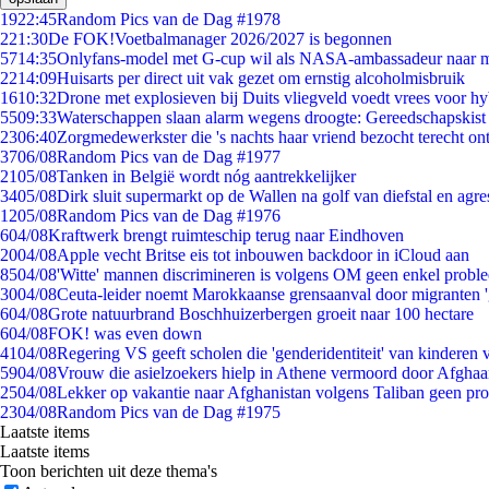
19
22:45
Random Pics van de Dag #1978
2
21:30
De FOK!Voetbalmanager 2026/2027 is begonnen
57
14:35
Onlyfans-model met G-cup wil als NASA-ambassadeur naar 
22
14:09
Huisarts per direct uit vak gezet om ernstig alcoholmisbruik
16
10:32
Drone met explosieven bij Duits vliegveld voedt vrees voor hy
55
09:33
Waterschappen slaan alarm wegens droogte: Gereedschapskist
23
06:40
Zorgmedewerkster die 's nachts haar vriend bezocht terecht on
37
06/08
Random Pics van de Dag #1977
21
05/08
Tanken in België wordt nóg aantrekkelijker
34
05/08
Dirk sluit supermarkt op de Wallen na golf van diefstal en agre
12
05/08
Random Pics van de Dag #1976
6
04/08
Kraftwerk brengt ruimteschip terug naar Eindhoven
20
04/08
Apple vecht Britse eis tot inbouwen backdoor in iCloud aan
85
04/08
'Witte' mannen discrimineren is volgens OM geen enkel probl
30
04/08
Ceuta-leider noemt Marokkaanse grensaanval door migranten 
6
04/08
Grote natuurbrand Boschhuizerbergen groeit naar 100 hectare
6
04/08
FOK! was even down
41
04/08
Regering VS geeft scholen die 'genderidentiteit' van kinderen
59
04/08
Vrouw die asielzoekers hielp in Athene vermoord door Afghaa
25
04/08
Lekker op vakantie naar Afghanistan volgens Taliban geen pr
23
04/08
Random Pics van de Dag #1975
Laatste items
Laatste items
Toon berichten uit deze thema's