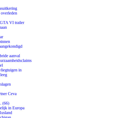
suitkering
d overleden
 GTA VI trailer
maan
ar
binnen
g aangekondigd
bride aanval
duurzaamheidsclaims
el
iegtuigen in
 leeg
tslagen
rtner Ceva
. (66)
lijk in Europa
Rusland
ichigan