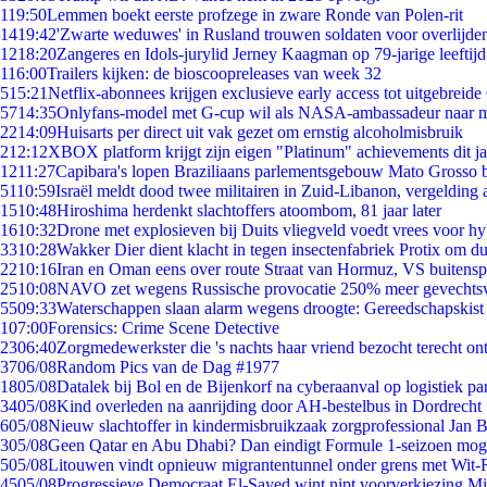
1
19:50
Lemmen boekt eerste profzege in zware Ronde van Polen-rit
14
19:42
'Zwarte weduwes' in Rusland trouwen soldaten voor overlijden
12
18:20
Zangeres en Idols-jurylid Jerney Kaagman op 79-jarige leeftij
1
16:00
Trailers kijken: de bioscoopreleases van week 32
5
15:21
Netflix-abonnees krijgen exclusieve early access tot uitgebreide
57
14:35
Onlyfans-model met G-cup wil als NASA-ambassadeur naar 
22
14:09
Huisarts per direct uit vak gezet om ernstig alcoholmisbruik
2
12:12
XBOX platform krijgt zijn eigen "Platinum" achievements dit ja
12
11:27
Capibara's lopen Braziliaans parlementsgebouw Mato Grosso 
51
10:59
Israël meldt dood twee militairen in Zuid-Libanon, vergeldin
15
10:48
Hiroshima herdenkt slachtoffers atoombom, 81 jaar later
16
10:32
Drone met explosieven bij Duits vliegveld voedt vrees voor hy
33
10:28
Wakker Dier dient klacht in tegen insectenfabriek Protix om 
22
10:16
Iran en Oman eens over route Straat van Hormuz, VS buitensp
25
10:08
NAVO zet wegens Russische provocatie 250% meer gevechtsvl
55
09:33
Waterschappen slaan alarm wegens droogte: Gereedschapskist
1
07:00
Forensics: Crime Scene Detective
23
06:40
Zorgmedewerkster die 's nachts haar vriend bezocht terecht on
37
06/08
Random Pics van de Dag #1977
18
05/08
Datalek bij Bol en de Bijenkorf na cyberaanval op logistiek pa
34
05/08
Kind overleden na aanrijding door AH-bestelbus in Dordrecht
6
05/08
Nieuw slachtoffer in kindermisbruikzaak zorgprofessional Jan B
3
05/08
Geen Qatar en Abu Dhabi? Dan eindigt Formule 1-seizoen moge
5
05/08
Litouwen vindt opnieuw migrantentunnel onder grens met Wit-
45
05/08
Progressieve Democraat El-Sayed wint nipt voorverkiezing M