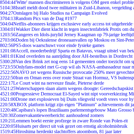
85
04:44
'Witte' mannen discrimineren is volgens OM geen enkel probl
51
04:38
Israël meldt dood twee militairen in Zuid-Libanon, vergeldin
9
04:27
Ontslagen bij Halo Studios na Campaign Evolved
37
04:13
Random Pics van de Dag #1977
5
04:04
Netflix-abonnees krijgen exclusieve early access tot uitgebreide
33
04:01
Wakker Dier dient klacht in tegen insectenfabriek Protix om 
12
03:56
Zangeres en Idols-jurylid Jerney Kaagman op 79-jarige leeftij
27
03:06
Doden bij Oekraïense droneaanvallen op Moskou en Sint-Pete
8
02:56
PS5-doos waarschuwt voor einde fysieke games
12
01:08
Accell, moederbedrijf Sparta en Batavus, vraagt uitstel van bet
34
01:01
Kind overleden na aanrijding door AH-bestelbus in Dordrecht
53
00:28
Van den Brink zet nog eens 14 gemeenten onder toezicht om s
57
23:55
Onlyfans-model met G-cup wil als NASA-ambassadeur naar 
25
22:56
NAVO zet wegens Russische provocatie 250% meer gevechtsvl
22
22:50
Iran en Oman eens over route Straat van Hormuz, VS buitensp
2
22:17
Le Court wint na nerveuze finale, Pieterse derde
55
21:25
Waterschappen slaan alarm wegens droogte: Gereedschapskist
45
21:00
Progressieve Democraat El-Sayed wint nipt voorverkiezing M
16
21:00
Drone met explosieven bij Duits vliegveld voedt vrees voor hy
2
20:58
XBOX platform krijgt zijn eigen "Platinum" achievements dit ja
12
20:48
Capibara's lopen Braziliaans parlementsgebouw Mato Grosso 
5
20:30
Zomervakantieweerbericht: aanhoudend zomers
1
20:21
Lemmen boekt eerste profzege in zware Ronde van Polen-rit
22
20:05
Huisarts per direct uit vak gezet om ernstig alcoholmisbruik
15
19:45
Hiroshima herdenkt slachtoffers atoombom, 81 jaar later