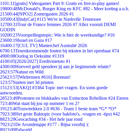
11
01:11
[gratis] Videogames Part 9: Gratis en free-to-play games!
198
00:48
McDonald's, Burger King en KFC #82 - Meer korting a.u.b.
215
00:44
[NPO2] Zomergasten 2026 #1
105
00:43
[IndyCar] #115 We're in Nashville Tennessee
127
00:33
Tour de France femmes 2026 #7 Allez vooruit DEMI
GODIN
102
00:23
Voorspellingstopic: Wie is hier de weerkundige? #16
236
00:19
Israel en Gaza #17
164
00:17
[CUL TV] Masterchef Australië 2026
67
00:13
Tenenkrommende fouten bij teksten in het openbaar #74
49
00:08
Oorlog in Oekraïne #1319
41
00:05
[2026/2027] Eredivisietoto #1
43
00:00
Hoeveel geld spendeer jij aan je beginnende relatie?
26
23:57
Natuur en Wild
256
23:57
[Wielrennen #616] Brennan!
1
23:57
Starten met 3d printen
151
23:53
[AKQ] #3384 Topic met vragen. En soms goede
antwoorden.
285
23:49
Protesten en blokkades van Extinction Rebellion #24 Eieren
7
23:46
Wat staat bij jou op nummer 1 en 2?
191
23:40
Touwtrekken 2.0 #636 - Team 1 beste team *G* *O*
79
23:38
Het grote Baktopic (voor bakfoto's, -vragen en -tips) #42
88
23:29
Geocaching #34 - Het hele jaar rond
79
23:21
De Avondetappe #177 - Bijna voorbij :(
89
23:09
Palworld