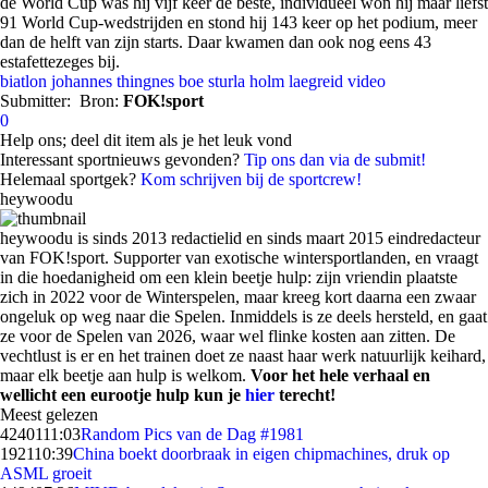
de World Cup was hij vijf keer de beste, individueel won hij maar liefst
91 World Cup-wedstrijden en stond hij 143 keer op het podium, meer
dan de helft van zijn starts. Daar kwamen dan ook nog eens 43
estafettezeges bij.
biatlon
johannes thingnes boe
sturla holm laegreid
video
Submitter:
Bron:
FOK!sport
0
Help ons; deel dit item als je het leuk vond
Interessant sportnieuws gevonden?
Tip ons dan via de submit!
Helemaal sportgek?
Kom schrijven bij de sportcrew!
heywoodu
heywoodu is sinds 2013 redactielid en sinds maart 2015 eindredacteur
van FOK!sport. Supporter van exotische wintersportlanden, en vraagt
in die hoedanigheid om een klein beetje hulp: zijn vriendin plaatste
zich in 2022 voor de Winterspelen, maar kreeg kort daarna een zwaar
ongeluk op weg naar die Spelen. Inmiddels is ze deels hersteld, en gaat
ze voor de Spelen van 2026, waar wel flinke kosten aan zitten. De
vechtlust is er en het trainen doet ze naast haar werk natuurlijk keihard,
maar elk beetje aan hulp is welkom.
Voor het hele verhaal en
wellicht een eurootje hulp kun je
hier
terecht!
Meest gelezen
42401
11:03
Random Pics van de Dag #1981
1921
10:39
China boekt doorbraak in eigen chipmachines, druk op
ASML groeit