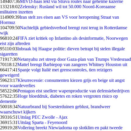
1494
07:36
MIVD-baas lekt via Strava routes naar geheime kazerne
1332
18:02
Zelensky: Rusland wil tot 50.000 Noord-Koreaanse
militairen inzetten
1149
09:39
Iran stelt zes eisen aan VS voor heropening Straat van
Hormuz
1047
09:50
Nachtelijk gebiedsverbod brengt rust terug in Rotterdamse
wijk
968
10:24
FIFA ziet kritiek op Infantino als desinformatie, Noorwegen
eist zijn aftreden
951
10:03
Inbraak bij Haagse politie: dieven betrapt bij stelen illegale
sigaretten
719
17:30
Netanyahu zet streep door Gaza-plan van Trumps Vredesraad
701
18:12
Mattel brengt Barbiepop van zangeres Whitney Houston uit
664
17:41
Spanje volgt Italië met grenscontroles, tien reizigers
geweigerd
596
23:17
Kleurrecessie: consumenten kiezen grijs en beige uit angst
voor waardeverlies
585
22:06
Pentagon eist snellere wapenproductie van defensiebedrijven
576
22:35
Hoge bloeddruk, diabetes en roken vergroten risico op
dementie
500
18:34
Natuurbrand bij Soesterduinen geblust, brandweer
waarschuwt kijkers
393
16:51
Uitslag PEC Zwolle - Ajax
369
15:31
Uitslag Sparta - Feyenoord
299
19:28
Vollering breekt Niewiadoma op slotklim en pakt tweede