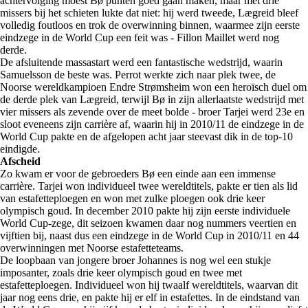
achtervolging moest Bø punten goed gaan maken, maar met drie
missers bij het schieten lukte dat niet: hij werd tweede, Lægreid bleef
volledig foutloos en trok de overwinning binnen, waarmee zijn eerste
eindzege in de World Cup een feit was - Fillon Maillet werd nog
derde.
De afsluitende massastart werd een fantastische wedstrijd, waarin
Samuelsson de beste was. Perrot werkte zich naar plek twee, de
Noorse wereldkampioen Endre Strømsheim won een heroïsch duel om
de derde plek van Lægreid, terwijl Bø in zijn allerlaatste wedstrijd met
vier missers als zevende over de meet bolde - broer Tarjei werd 23e en
sloot eveneens zijn carrière af, waarin hij in 2010/11 de eindzege in de
World Cup pakte en de afgelopen acht jaar steevast dik in de top-10
eindigde.
Afscheid
Zo kwam er voor de gebroeders Bø een einde aan een immense
carrière. Tarjei won individueel twee wereldtitels, pakte er tien als lid
van estafetteploegen en won met zulke ploegen ook drie keer
olympisch goud. In december 2010 pakte hij zijn eerste individuele
World Cup-zege, dit seizoen kwamen daar nog nummers veertien en
vijftien bij, naast dus een eindzege in de World Cup in 2010/11 en 44
overwinningen met Noorse estafetteteams.
De loopbaan van jongere broer Johannes is nog wel een stukje
imposanter, zoals drie keer olympisch goud en twee met
estafetteploegen. Individueel won hij twaalf wereldtitels, waarvan dit
jaar nog eens drie, en pakte hij er elf in estafettes. In de eindstand van