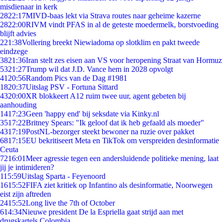
misdienaar in kerk
28
22:17
MIVD-baas lekt via Strava routes naar geheime kazerne
28
22:00
RIVM vindt PFAS in al de geteste moedermelk, borstvoeding
blijft advies
2
21:38
Vollering breekt Niewiadoma op slotklim en pakt tweede
eindzege
38
21:36
Iran stelt zes eisen aan VS voor heropening Straat van Hormuz
53
21:27
Trump wil dat J.D. Vance hem in 2028 opvolgt
41
20:56
Random Pics van de Dag #1981
18
20:37
Uitslag PSV - Fortuna Sittard
43
20:00
XR blokkeert A12 ruim twee uur, agent gebeten bij
aanhouding
14
17:23
Geen 'happy end' bij seksdate via Kinky.nl
35
17:22
Britney Spears: "Ik geloof dat ik heb gefaald als moeder"
43
17:19
PostNL-bezorger steekt bewoner na ruzie over pakket
68
17:15
EU bekritiseert Meta en TikTok om verspreiden desinformatie
Ceuta
72
16:01
Meer agressie tegen een andersluidende politieke mening, laat
jij je intimideren?
1
15:59
Uitslag Sparta - Feyenoord
16
15:52
FIFA ziet kritiek op Infantino als desinformatie, Noorwegen
eist zijn aftreden
24
15:52
Long live the 7th of October
6
14:34
Nieuwe president De la Espriella gaat strijd aan met
drugskartels Colombia