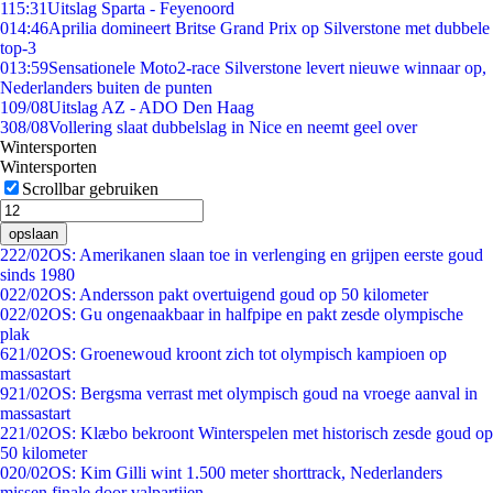
1
15:31
Uitslag Sparta - Feyenoord
0
14:46
Aprilia domineert Britse Grand Prix op Silverstone met dubbele
top-3
0
13:59
Sensationele Moto2-race Silverstone levert nieuwe winnaar op,
Nederlanders buiten de punten
1
09/08
Uitslag AZ - ADO Den Haag
3
08/08
Vollering slaat dubbelslag in Nice en neemt geel over
Wintersporten
Wintersporten
Scrollbar gebruiken
opslaan
2
22/02
OS: Amerikanen slaan toe in verlenging en grijpen eerste goud
sinds 1980
0
22/02
OS: Andersson pakt overtuigend goud op 50 kilometer
0
22/02
OS: Gu ongenaakbaar in halfpipe en pakt zesde olympische
plak
6
21/02
OS: Groenewoud kroont zich tot olympisch kampioen op
massastart
9
21/02
OS: Bergsma verrast met olympisch goud na vroege aanval in
massastart
2
21/02
OS: Klæbo bekroont Winterspelen met historisch zesde goud op
50 kilometer
0
20/02
OS: Kim Gilli wint 1.500 meter shorttrack, Nederlanders
missen finale door valpartijen