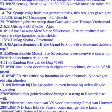
53
18:02
Zelensky: Rusland wil tot 50.000 Noord-Koreaanse militairen
inzetten
14
17:41
Spanje volgt Italië met grenscontroles, tien reizigers geweigerd
1
17:36
Uitslag FC Groningen - FC Utrecht
29
17:30
Netanyahu zet streep door Gaza-plan van Trumps Vredesraad
2
16:51
Uitslag PEC Zwolle - Ajax
0
16:11
Almansa wint Moto3-race Silverstone, Uriarte profiteert niet
van afwezige kampioenschapsleider
1
15:31
Uitslag Sparta - Feyenoord
0
14:46
Aprilia domineert Britse Grand Prix op Silverstone met dubbele
top-3
0
13:59
Sensationele Moto2-race Silverstone levert nieuwe winnaar op,
Nederlanders buiten de punten
41
11:03
Random Pics van de Dag #1981
52
10:39
China boekt doorbraak in eigen chipmachines, druk op ASML
groeit
16
10:24
FIFA ziet kritiek op Infantino als desinformatie, Noorwegen
eist zijn aftreden
13
10:03
Inbraak bij Haagse politie: dieven betrapt bij stelen illegale
sigaretten
27
09:50
Nachtelijk gebiedsverbod brengt rust terug in Rotterdamse
wijk
38
09:39
Iran stelt zes eisen aan VS voor heropening Straat van Hormuz
28
07:36
MIVD-baas lekt via Strava routes naar geheime kazerne
16
09/08
VrijMiBabes #316 (not very sfw!)