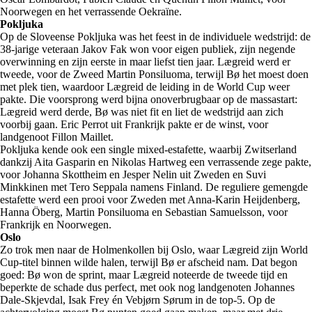
Noorwegen en het verrassende Oekraïne.
Pokljuka
Op de Sloveense Pokljuka was het feest in de individuele wedstrijd: de
38-jarige veteraan Jakov Fak won voor eigen publiek, zijn negende
overwinning en zijn eerste in maar liefst tien jaar. Lægreid werd er
tweede, voor de Zweed Martin Ponsiluoma, terwijl Bø het moest doen
met plek tien, waardoor Lægreid de leiding in de World Cup weer
pakte. Die voorsprong werd bijna onoverbrugbaar op de massastart:
Lægreid werd derde, Bø was niet fit en liet de wedstrijd aan zich
voorbij gaan. Eric Perrot uit Frankrijk pakte er de winst, voor
landgenoot Fillon Maillet.
Pokljuka kende ook een single mixed-estafette, waarbij Zwitserland
dankzij Aita Gasparin en Nikolas Hartweg een verrassende zege pakte,
voor Johanna Skottheim en Jesper Nelin uit Zweden en Suvi
Minkkinen met Tero Seppala namens Finland. De reguliere gemengde
estafette werd een prooi voor Zweden met Anna-Karin Heijdenberg,
Hanna Öberg, Martin Ponsiluoma en Sebastian Samuelsson, voor
Frankrijk en Noorwegen.
Oslo
Zo trok men naar de Holmenkollen bij Oslo, waar Lægreid zijn World
Cup-titel binnen wilde halen, terwijl Bø er afscheid nam. Dat begon
goed: Bø won de sprint, maar Lægreid noteerde de tweede tijd en
beperkte de schade dus perfect, met ook nog landgenoten Johannes
Dale-Skjevdal, Isak Frey én Vebjørn Sørum in de top-5. Op de