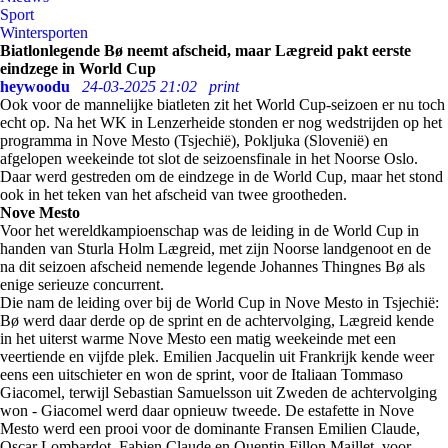
Sport
Wintersporten
Biatlonlegende Bø neemt afscheid, maar Lægreid pakt eerste
eindzege in World Cup
heywoodu
24-03-2025 21:02
print
Ook voor de mannelijke biatleten zit het World Cup-seizoen er nu toch
echt op. Na het WK in Lenzerheide stonden er nog wedstrijden op het
programma in Nove Mesto (Tsjechië), Pokljuka (Slovenië) en
afgelopen weekeinde tot slot de seizoensfinale in het Noorse Oslo.
Daar werd gestreden om de eindzege in de World Cup, maar het stond
ook in het teken van het afscheid van twee grootheden.
Nove Mesto
Voor het wereldkampioenschap was de leiding in de World Cup in
handen van Sturla Holm Lægreid, met zijn Noorse landgenoot en de
na dit seizoen afscheid nemende legende Johannes Thingnes Bø als
enige serieuze concurrent.
Die nam de leiding over bij de World Cup in Nove Mesto in Tsjechië:
Bø werd daar derde op de sprint en de achtervolging, Lægreid kende
in het uiterst warme Nove Mesto een matig weekeinde met een
veertiende en vijfde plek. Emilien Jacquelin uit Frankrijk kende weer
eens een uitschieter en won de sprint, voor de Italiaan Tommaso
Giacomel, terwijl Sebastian Samuelsson uit Zweden de achtervolging
won - Giacomel werd daar opnieuw tweede. De estafette in Nove
Mesto werd een prooi voor de dominante Fransen Emilien Claude,
Oscar Lombardot, Fabien Claude en Quentin Fillon Maillet, voor