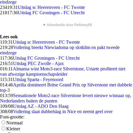
eindzege
234
19:31
Uitslag sc Heerenveen - FC Twente
218
17:36
Uitslag FC Groningen - FC Utrecht
▼ Advertentie door Refinery89
Lees ook
1
19:31
Uitslag sc Heerenveen - FC Twente
2
19:28
Vollering breekt Niewiadoma op slotklim en pakt tweede
eindzege
1
17:36
Uitslag FC Groningen - FC Utrecht
2
16:51
Uitslag PEC Zwolle - Ajax
0
16:11
Almansa wint Moto3-race Silverstone, Uriarte profiteert niet
van afwezige kampioenschapsleider
1
15:31
Uitslag Sparta - Feyenoord
0
14:46
Aprilia domineert Britse Grand Prix op Silverstone met dubbele
top-3
0
13:59
Sensationele Moto2-race Silverstone levert nieuwe winnaar op,
Nederlanders buiten de punten
1
09/08
Uitslag AZ - ADO Den Haag
3
08/08
Vollering slaat dubbelslag in Nice en neemt geel over
Font-grootte:
Normaal
Kleiner