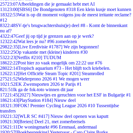
257
23:07
Afbeeldingen die je gemaakt hebt met AI
131
23:00
[SBS6] De Bondgenoten #318 Een klein kusje moet kunnen
183
22:53
Wat is op dit moment volgens jou de meest irritante reclame?
#12
83
22:48
SV-tje's brugwachtershuis(je) deel #8 - Komt de binnenkant
nu af?
43
22:47
Geef jij op tijd je grenzen aan op je werk?
123
22:42
Wat lees je nu? #96 zomerlezen
298
22:35
[Live Eredivisie #1787] We zijn begonnen!
33
22:25
Op vakantie met (kleine) kinderen #30
53
22:23
[Netflix #210] TUDUM
186
22:22
Post hier zo vaak mogelijk om 22:22 uur #76
280
22:14
Tropisch aquarium #73 - Het blijft toch kriebelen.
126
22:12
[Het Officiële Steam Topic #201] Steamrolled
275
21:52
Wielerprono 2026 #1 We mogen weer
10
21:52
EK Zwemsporten 2026 te Parijs #1
8
21:51
Ik ga de fok-toto winnen dit jaar
172
21:45
[2027] Nieuwtjes en geruchten voor het ESF in Bulgarije #1
186
21:43
[PlayStation #184] Nieuw deel
183
21:39
FOK! Premier Cycling League 2026 #10 Tussentijdse
transfers
192
21:32
[WLR SC #417] Nieuw deel openen was kaputt
109
21:30
[Breien] Deel 21, met zomerbreisels
156
21:11
De woningmarkt #96 Eenmaal, andermaal
19
20:57
[Boekbespreking] Yesteryear - Caro Claire Burke