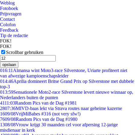
Weblog
Fotoboek
Prijsvragen
Contact
Colofon
Feedback
Tip de redactie
FOK!
FOK!
Scrollbar gebruiken
opslaan
0
16:11
Almansa wint Moto3-race Silverstone, Uriarte profiteert niet
van afwezige kampioenschapsleider
0
14:46
Aprilia domineert Britse Grand Prix op Silverstone met dubbele
top-3
0
13:59
Sensationele Moto2-race Silverstone levert nieuwe winnaar op,
Nederlanders buiten de punten
41
11:03
Random Pics van de Dag #1981
28
07:36
MIVD-baas lekt via Strava routes naar geheime kazerne
16
09/08
VrijMiBabes #316 (not very sfw!)
76
09/08
Random Pics van de Dag #1980
13
08/08
Vrouw krijgt 30 maanden cel voor afpersing 12-jarige
misdienaar in kerk