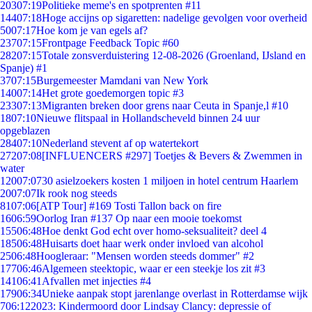
203
07:19
Politieke meme's en spotprenten #11
144
07:18
Hoge accijns op sigaretten: nadelige gevolgen voor overheid
50
07:17
Hoe kom je van egels af?
237
07:15
Frontpage Feedback Topic #60
282
07:15
Totale zonsverduistering 12-08-2026 (Groenland, IJsland en
Spanje) #1
37
07:15
Burgemeester Mamdani van New York
140
07:14
Het grote goedemorgen topic #3
233
07:13
Migranten breken door grens naar Ceuta in Spanje,l #10
18
07:10
Nieuwe flitspaal in Hollandscheveld binnen 24 uur
opgeblazen
284
07:10
Nederland stevent af op watertekort
272
07:08
[INFLUENCERS #297] Toetjes & Bevers & Zwemmen in
water
120
07:07
30 asielzoekers kosten 1 miljoen in hotel centrum Haarlem
20
07:07
Ik rook nog steeds
81
07:06
[ATP Tour] #169 Tosti Tallon back on fire
16
06:59
Oorlog Iran #137 Op naar een mooie toekomst
155
06:48
Hoe denkt God echt over homo-seksualiteit? deel 4
185
06:48
Huisarts doet haar werk onder invloed van alcohol
25
06:48
Hoogleraar: "Mensen worden steeds dommer" #2
177
06:46
Algemeen steektopic, waar er een steekje los zit #3
141
06:41
Afvallen met injecties #4
179
06:34
Unieke aanpak stopt jarenlange overlast in Rotterdamse wijk
7
06:12
2023: Kindermoord door Lindsay Clancy: depressie of