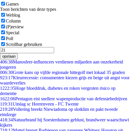
Games
Toon berichten van deze types
Weblog
Column
(P)review
Special
Poll
Scrollbar gebruiken
opslaan
4
06:38
Manosfeer-influencers verdienen miljarden aan onzekerheid
jongeren
0
06:30
Grote kans op vijfde regionale hittegolf met lokaal 35 graden
9
23:17
Kleurrecessie: consumenten kiezen grijs en beige uit angst voor
waardeverlies
12
22:35
Hoge bloeddruk, diabetes en roken vergroten risico op
dementie
16
22:06
Pentagon eist snellere wapenproductie van defensiebedrijven
1
19:31
Uitslag sc Heerenveen - FC Twente
2
19:28
Vollering breekt Niewiadoma op slotklim en pakt tweede
eindzege
4
18:34
Natuurbrand bij Soesterduinen geblust, brandweer waarschuwt
kijkers
7
18:12
Mattel brengt Barbiepop van zangeres Whitney Houston uit