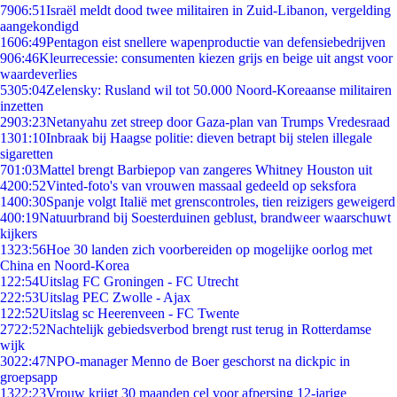
79
06:51
Israël meldt dood twee militairen in Zuid-Libanon, vergelding
aangekondigd
16
06:49
Pentagon eist snellere wapenproductie van defensiebedrijven
9
06:46
Kleurrecessie: consumenten kiezen grijs en beige uit angst voor
waardeverlies
53
05:04
Zelensky: Rusland wil tot 50.000 Noord-Koreaanse militairen
inzetten
29
03:23
Netanyahu zet streep door Gaza-plan van Trumps Vredesraad
13
01:10
Inbraak bij Haagse politie: dieven betrapt bij stelen illegale
sigaretten
7
01:03
Mattel brengt Barbiepop van zangeres Whitney Houston uit
42
00:52
Vinted-foto's van vrouwen massaal gedeeld op seksfora
14
00:30
Spanje volgt Italië met grenscontroles, tien reizigers geweigerd
4
00:19
Natuurbrand bij Soesterduinen geblust, brandweer waarschuwt
kijkers
13
23:56
Hoe 30 landen zich voorbereiden op mogelijke oorlog met
China en Noord-Korea
1
22:54
Uitslag FC Groningen - FC Utrecht
2
22:53
Uitslag PEC Zwolle - Ajax
1
22:52
Uitslag sc Heerenveen - FC Twente
27
22:52
Nachtelijk gebiedsverbod brengt rust terug in Rotterdamse
wijk
30
22:47
NPO-manager Menno de Boer geschorst na dickpic in
groepsapp
13
22:23
Vrouw krijgt 30 maanden cel voor afpersing 12-jarige