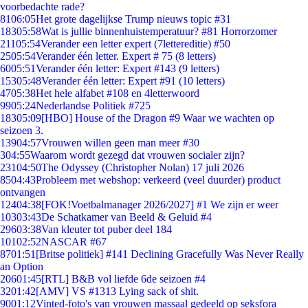
voorbedachte rade?
81
06:05
Het grote dagelijkse Trump nieuws topic #31
183
05:58
Wat is jullie binnenhuistemperatuur? #81 Horrorzomer
211
05:54
Verander een letter expert (7lettereditie) #50
25
05:54
Verander één letter. Expert # 75 (8 letters)
60
05:51
Verander één letter: Expert #143 (9 letters)
153
05:48
Verander één letter: Expert #91 (10 letters)
47
05:38
Het hele alfabet #108 en 4letterwoord
99
05:24
Nederlandse Politiek #725
183
05:09
[HBO] House of the Dragon #9 Waar we wachten op
seizoen 3.
139
04:57
Vrouwen willen geen man meer #30
3
04:55
Waarom wordt gezegd dat vrouwen socialer zijn?
231
04:50
The Odyssey (Christopher Nolan) 17 juli 2026
85
04:43
Probleem met webshop: verkeerd (veel duurder) product
ontvangen
124
04:38
[FOK!Voetbalmanager 2026/2027] #1 We zijn er weer
103
03:43
De Schatkamer van Beeld & Geluid #4
296
03:38
Van kleuter tot puber deel 184
101
02:52
NASCAR #67
87
01:51
[Britse politiek] #141 Declining Gracefully Was Never Really
an Option
206
01:45
[RTL] B&B vol liefde 6de seizoen #4
32
01:42
[AMV] VS #1313 Lying sack of shit.
90
01:12
Vinted-foto's van vrouwen massaal gedeeld op seksfora