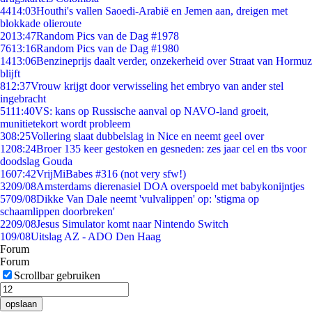
44
14:03
Houthi's vallen Saoedi-Arabië en Jemen aan, dreigen met
blokkade olieroute
20
13:47
Random Pics van de Dag #1978
76
13:16
Random Pics van de Dag #1980
14
13:06
Benzineprijs daalt verder, onzekerheid over Straat van Hormuz
blijft
8
12:37
Vrouw krijgt door verwisseling het embryo van ander stel
ingebracht
51
11:40
VS: kans op Russische aanval op NAVO-land groeit,
munitietekort wordt probleem
3
08:25
Vollering slaat dubbelslag in Nice en neemt geel over
12
08:24
Broer 135 keer gestoken en gesneden: zes jaar cel en tbs voor
doodslag Gouda
16
07:42
VrijMiBabes #316 (not very sfw!)
32
09/08
Amsterdams dierenasiel DOA overspoeld met babykonijntjes
57
09/08
Dikke Van Dale neemt 'vulvalippen' op: 'stigma op
schaamlippen doorbreken'
22
09/08
Jesus Simulator komt naar Nintendo Switch
1
09/08
Uitslag AZ - ADO Den Haag
Forum
Forum
Scrollbar gebruiken
opslaan