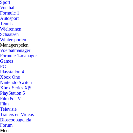
Sport
Voetbal
Formule 1
Autosport
Tennis
Wielrennen
Schaatsen
Wintersporten
Managerspelen
Voetbalmanager
Formule 1-manager
Games
PC
Playstation 4
Xbox One
Nintendo Switch
Xbox Series X|S
PlayStation 5
Film & TV
Film
Televisie
Trailers en Videos
Bioscoopagenda
Forum
Meer