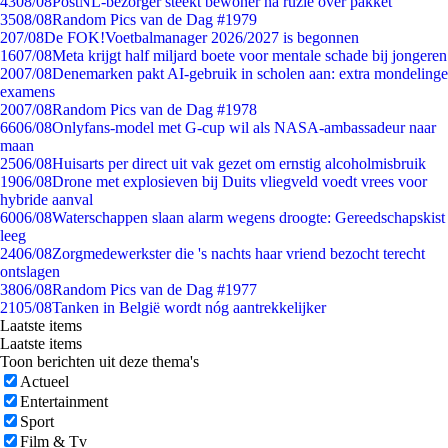
43
08/08
PostNL-bezorger steekt bewoner na ruzie over pakket
35
08/08
Random Pics van de Dag #1979
2
07/08
De FOK!Voetbalmanager 2026/2027 is begonnen
16
07/08
Meta krijgt half miljard boete voor mentale schade bij jongeren
20
07/08
Denemarken pakt AI-gebruik in scholen aan: extra mondelinge
examens
20
07/08
Random Pics van de Dag #1978
66
06/08
Onlyfans-model met G-cup wil als NASA-ambassadeur naar
maan
25
06/08
Huisarts per direct uit vak gezet om ernstig alcoholmisbruik
19
06/08
Drone met explosieven bij Duits vliegveld voedt vrees voor
hybride aanval
60
06/08
Waterschappen slaan alarm wegens droogte: Gereedschapskist
leeg
24
06/08
Zorgmedewerkster die 's nachts haar vriend bezocht terecht
ontslagen
38
06/08
Random Pics van de Dag #1977
21
05/08
Tanken in België wordt nóg aantrekkelijker
Laatste items
Laatste items
Toon berichten uit deze thema's
Actueel
Entertainment
Sport
Film & Tv