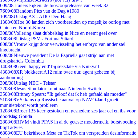
6
09/08
Trailers kijken: de bioscoopreleases van week 32
76
09/08
Random Pics van de Dag #1980
1
09/08
Uitslag AZ - ADO Den Haag
13
08/08
Hoe 30 landen zich voorbereiden op mogelijke oorlog met
China en Noord-Korea
3
08/08
Vollering slaat dubbelslag in Nice en neemt geel over
18
08/08
Uitslag PSV - Fortuna Sittard
8
08/08
Vrouw krijgt door verwisseling het embryo van ander stel
ingebracht
6
08/08
Nieuwe president De la Espriella gaat strijd aan met
drugskartels Colombia
14
08/08
Geen 'happy end' bij seksdate via Kinky.nl
43
08/08
XR blokkeert A12 ruim twee uur, agent gebeten bij
aanhouding
3
08/08
Uitslag NEC - Telstar
22
08/08
Jesus Simulator komt naar Nintendo Switch
35
08/08
Britney Spears: "Ik geloof dat ik heb gefaald als moeder"
51
08/08
VS: kans op Russische aanval op NAVO-land groeit,
munitietekort wordt probleem
12
08/08
Broer 135 keer gestoken en gesneden: zes jaar cel en tbs voor
doodslag Gouda
28
08/08
RIVM vindt PFAS in al de geteste moedermelk, borstvoeding
blijft advies
68
08/08
EU bekritiseert Meta en TikTok om verspreiden desinformatie