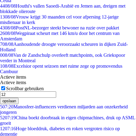
Ceuta
44
08/08
Houthi's vallen Saoedi-Arabië en Jemen aan, dreigen met
blokkade olieroute
13
08/08
Vrouw krijgt 30 maanden cel voor afpersing 12-jarige
misdienaar in kerk
43
08/08
PostNL-bezorger steekt bewoner na ruzie over pakket
26
08/08
Wegpiraat scheurt met 146 km/u door het centrum van
Amsterdam
7
08/08
Aanhoudende droogte veroorzaakt scheuren in dijken Zuid-
Holland
0
08/08
Van de Zandschulp overleeft matchpoints, ook Griekspoor
verder in Montreal
1
08/08
Excelsior opent seizoen met ruime zege op promovendus
Cambuur
Actieve items
Actieve items
Scrollbar gebruiken
opslaan
5
07:20
Manosfeer-influencers verdienen miljarden aan onzekerheid
jongeren
52
07:19
China boekt doorbraak in eigen chipmachines, druk op ASML
groeit
12
07:16
Hoge bloeddruk, diabetes en roken vergroten risico op
dementie