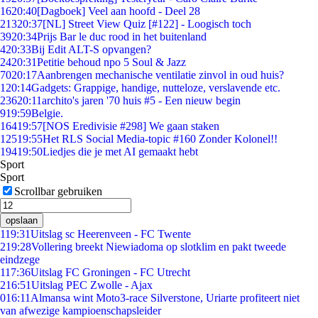
16
20:40
[Dagboek] Veel aan hoofd - Deel 28
213
20:37
[NL] Street View Quiz [#122] - Loogisch toch
39
20:34
Prijs Bar le duc rood in het buitenland
4
20:33
Bij Edit ALT-S opvangen?
24
20:31
Petitie behoud npo 5 Soul & Jazz
70
20:17
Aanbrengen mechanische ventilatie zinvol in oud huis?
1
20:14
Gadgets: Grappige, handige, nutteloze, verslavende etc.
236
20:11
archito's jaren '70 huis #5 - Een nieuw begin
9
19:59
Belgie.
164
19:57
[NOS Eredivisie #298] We gaan staken
125
19:55
Het RLS Social Media-topic #160 Zonder Kolonel!!
194
19:50
Liedjes die je met AI gemaakt hebt
Sport
Sport
Scrollbar gebruiken
opslaan
1
19:31
Uitslag sc Heerenveen - FC Twente
2
19:28
Vollering breekt Niewiadoma op slotklim en pakt tweede
eindzege
1
17:36
Uitslag FC Groningen - FC Utrecht
2
16:51
Uitslag PEC Zwolle - Ajax
0
16:11
Almansa wint Moto3-race Silverstone, Uriarte profiteert niet
van afwezige kampioenschapsleider