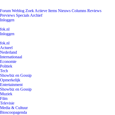
Forum
Weblog
Zoek
Actieve Items
Nieuws
Columns
Reviews
Previews
Specials
Archief
Inloggen
fok.nl
Inloggen
fok.nl
Actueel
Nederland
Internationaal
Economie
Politiek
Tech
Showbiz en Gossip
Opmerkelijk
Entertainment
Showbiz en Gossip
Muziek
Film
Televisie
Media & Cultuur
Bioscoopagenda