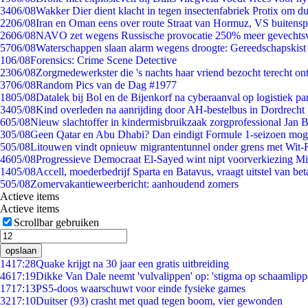
34
06/08
Wakker Dier dient klacht in tegen insectenfabriek Protix om 
22
06/08
Iran en Oman eens over route Straat van Hormuz, VS buitensp
26
06/08
NAVO zet wegens Russische provocatie 250% meer gevechtsvl
57
06/08
Waterschappen slaan alarm wegens droogte: Gereedschapskist
1
06/08
Forensics: Crime Scene Detective
23
06/08
Zorgmedewerkster die 's nachts haar vriend bezocht terecht on
37
06/08
Random Pics van de Dag #1977
18
05/08
Datalek bij Bol en de Bijenkorf na cyberaanval op logistiek pa
34
05/08
Kind overleden na aanrijding door AH-bestelbus in Dordrecht
6
05/08
Nieuw slachtoffer in kindermisbruikzaak zorgprofessional Jan B
3
05/08
Geen Qatar en Abu Dhabi? Dan eindigt Formule 1-seizoen moge
5
05/08
Litouwen vindt opnieuw migrantentunnel onder grens met Wit-
46
05/08
Progressieve Democraat El-Sayed wint nipt voorverkiezing M
14
05/08
Accell, moederbedrijf Sparta en Batavus, vraagt uitstel van bet
5
05/08
Zomervakantieweerbericht: aanhoudend zomers
Actieve items
Actieve items
Scrollbar gebruiken
opslaan
14
17:28
Quake krijgt na 30 jaar een gratis uitbreiding
46
17:19
Dikke Van Dale neemt 'vulvalippen' op: 'stigma op schaamlip
17
17:13
PS5-doos waarschuwt voor einde fysieke games
32
17:10
Duitser (93) crasht met quad tegen boom, vier gewonden