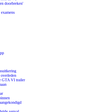
pen doorbreken'
e examens
app
suitkering
d overleden
e GTA VI trailer
maan
ar
binnen
g aangekondigd
bride aanval