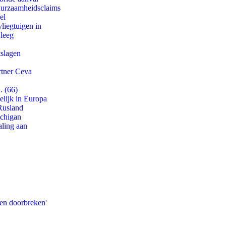
duurzaamheidsclaims
el
iegtuigen in
 leeg
tslagen
rtner Ceva
. (66)
lijk in Europa
Rusland
ichigan
aling aan
pen doorbreken'