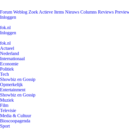
Forum
Weblog
Zoek
Actieve Items
Nieuws
Columns
Reviews
Previe
Inloggen
fok.nl
Inloggen
fok.nl
Actueel
Nederland
Internationaal
Economie
Politiek
Tech
Showbiz en Gossip
Opmerkelijk
Entertainment
Showbiz en Gossip
Muziek
Film
Televisie
Media & Cultuur
Bioscoopagenda
Sport