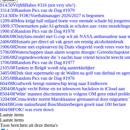
9
14:50
VrijMiBabes #316 (not very sfw!)
33
14:50
Random Pics van de Dag #1979
2
14:30
De FOK!Voetbalmanager 2026/2027 is begonnen
12
09:40
Meta krijgt half miljard boete voor mentale schade bij jongeren
18
09:37
Denemarken pakt AI-gebruik in scholen aan: extra mondeling
19
00:45
Random Pics van de Dag #1978
64
06/08
Onlyfans-model met G-cup wil als NASA-ambassadeur naar 
24
06/08
Huisarts per direct uit vak gezet om ernstig alcoholmisbruik
19
06/08
Drone met explosieven bij Duits vliegveld voedt vrees voor hy
57
06/08
Waterschappen slaan alarm wegens droogte: Gereedschapskist
23
06/08
Zorgmedewerkster die 's nachts haar vriend bezocht terecht on
37
06/08
Random Pics van de Dag #1977
21
05/08
Tanken in België wordt nóg aantrekkelijker
34
05/08
Dirk sluit supermarkt op de Wallen na golf van diefstal en agre
12
05/08
Random Pics van de Dag #1976
6
04/08
Kraftwerk brengt ruimteschip terug naar Eindhoven
20
04/08
Apple vecht Britse eis tot inbouwen backdoor in iCloud aan
85
04/08
'Witte' mannen discrimineren is volgens OM geen enkel probl
32
04/08
Ceuta-leider noemt Marokkaanse grensaanval door migranten 
6
04/08
Grote natuurbrand Boschhuizerbergen groeit naar 100 hectare
6
04/08
FOK! was even down
Laatste items
Laatste items
Toon berichten uit deze thema's