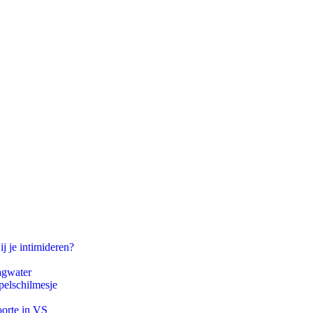
ij je intimideren?
agwater
pelschilmesje
oorte in VS