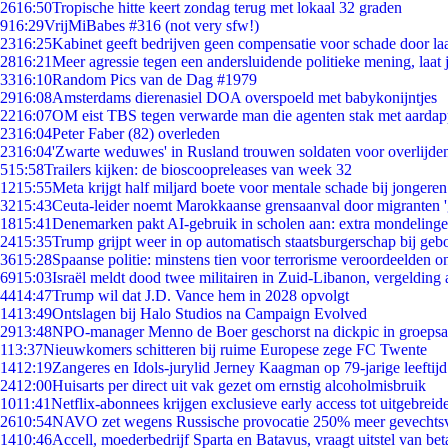
26
16:50
Tropische hitte keert zondag terug met lokaal 32 graden
9
16:29
VrijMiBabes #316 (not very sfw!)
23
16:25
Kabinet geeft bedrijven geen compensatie voor schade door la
28
16:21
Meer agressie tegen een andersluidende politieke mening, laat j
33
16:10
Random Pics van de Dag #1979
29
16:08
Amsterdams dierenasiel DOA overspoeld met babykonijntjes
22
16:07
OM eist TBS tegen verwarde man die agenten stak met aardap
23
16:04
Peter Faber (82) overleden
23
16:04
'Zwarte weduwes' in Rusland trouwen soldaten voor overlijden
5
15:58
Trailers kijken: de bioscoopreleases van week 32
12
15:55
Meta krijgt half miljard boete voor mentale schade bij jongeren
32
15:43
Ceuta-leider noemt Marokkaanse grensaanval door migranten 
18
15:41
Denemarken pakt AI-gebruik in scholen aan: extra mondeling
24
15:35
Trump grijpt weer in op automatisch staatsburgerschap bij geb
36
15:28
Spaanse politie: minstens tien voor terrorisme veroordeelden 
69
15:03
Israël meldt dood twee militairen in Zuid-Libanon, vergeldin
44
14:47
Trump wil dat J.D. Vance hem in 2028 opvolgt
14
13:49
Ontslagen bij Halo Studios na Campaign Evolved
29
13:48
NPO-manager Menno de Boer geschorst na dickpic in groeps
1
13:37
Nieuwkomers schitteren bij ruime Europese zege FC Twente
14
12:19
Zangeres en Idols-jurylid Jerney Kaagman op 79-jarige leeftij
24
12:00
Huisarts per direct uit vak gezet om ernstig alcoholmisbruik
10
11:41
Netflix-abonnees krijgen exclusieve early access tot uitgebreid
26
10:54
NAVO zet wegens Russische provocatie 250% meer gevechtsvl
14
10:46
Accell, moederbedrijf Sparta en Batavus, vraagt uitstel van bet