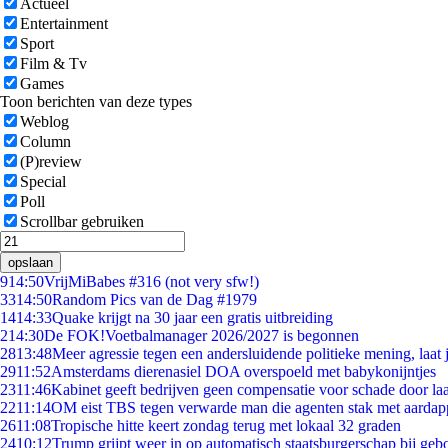
Actueel
Entertainment
Sport
Film & Tv
Games
Toon berichten van deze types
Weblog
Column
(P)review
Special
Poll
Scrollbar gebruiken
opslaan
9
14:50
VrijMiBabes #316 (not very sfw!)
33
14:50
Random Pics van de Dag #1979
14
14:33
Quake krijgt na 30 jaar een gratis uitbreiding
2
14:30
De FOK!Voetbalmanager 2026/2027 is begonnen
28
13:48
Meer agressie tegen een andersluidende politieke mening, laat j
29
11:52
Amsterdams dierenasiel DOA overspoeld met babykonijntjes
23
11:46
Kabinet geeft bedrijven geen compensatie voor schade door la
22
11:14
OM eist TBS tegen verwarde man die agenten stak met aardap
26
11:08
Tropische hitte keert zondag terug met lokaal 32 graden
24
10:12
Trump grijpt weer in op automatisch staatsburgerschap bij geb