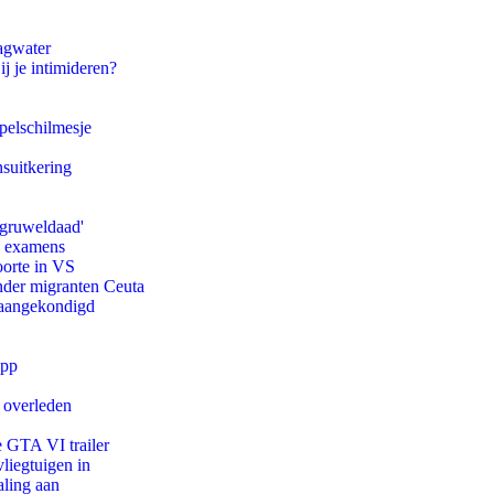
agwater
ij je intimideren?
pelschilmesje
suitkering
'gruweldaad'
e examens
oorte in VS
onder migranten Ceuta
g aangekondigd
app
d overleden
e GTA VI trailer
iegtuigen in
aling aan