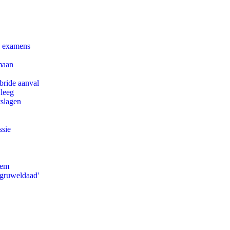
e examens
maan
bride aanval
 leeg
tslagen
ssie
eem
'gruweldaad'