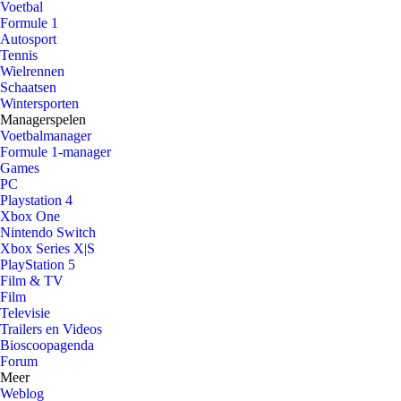
Voetbal
Formule 1
Autosport
Tennis
Wielrennen
Schaatsen
Wintersporten
Managerspelen
Voetbalmanager
Formule 1-manager
Games
PC
Playstation 4
Xbox One
Nintendo Switch
Xbox Series X|S
PlayStation 5
Film & TV
Film
Televisie
Trailers en Videos
Bioscoopagenda
Forum
Meer
Weblog