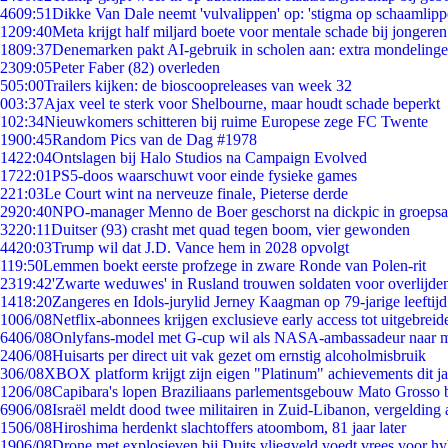
46
09:51
Dikke Van Dale neemt 'vulvalippen' op: 'stigma op schaamlip
12
09:40
Meta krijgt half miljard boete voor mentale schade bij jongeren
18
09:37
Denemarken pakt AI-gebruik in scholen aan: extra mondeling
23
09:05
Peter Faber (82) overleden
5
05:00
Trailers kijken: de bioscoopreleases van week 32
0
03:37
Ajax veel te sterk voor Shelbourne, maar houdt schade beperkt
1
02:34
Nieuwkomers schitteren bij ruime Europese zege FC Twente
19
00:45
Random Pics van de Dag #1978
14
22:04
Ontslagen bij Halo Studios na Campaign Evolved
17
22:01
PS5-doos waarschuwt voor einde fysieke games
2
21:03
Le Court wint na nerveuze finale, Pieterse derde
29
20:40
NPO-manager Menno de Boer geschorst na dickpic in groeps
32
20:11
Duitser (93) crasht met quad tegen boom, vier gewonden
44
20:03
Trump wil dat J.D. Vance hem in 2028 opvolgt
1
19:50
Lemmen boekt eerste profzege in zware Ronde van Polen-rit
23
19:42
'Zwarte weduwes' in Rusland trouwen soldaten voor overlijden
14
18:20
Zangeres en Idols-jurylid Jerney Kaagman op 79-jarige leeftij
10
06/08
Netflix-abonnees krijgen exclusieve early access tot uitgebreid
64
06/08
Onlyfans-model met G-cup wil als NASA-ambassadeur naar 
24
06/08
Huisarts per direct uit vak gezet om ernstig alcoholmisbruik
3
06/08
XBOX platform krijgt zijn eigen "Platinum" achievements dit ja
12
06/08
Capibara's lopen Braziliaans parlementsgebouw Mato Grosso 
69
06/08
Israël meldt dood twee militairen in Zuid-Libanon, vergeldin
15
06/08
Hiroshima herdenkt slachtoffers atoombom, 81 jaar later
19
06/08
Drone met explosieven bij Duits vliegveld voedt vrees voor hy