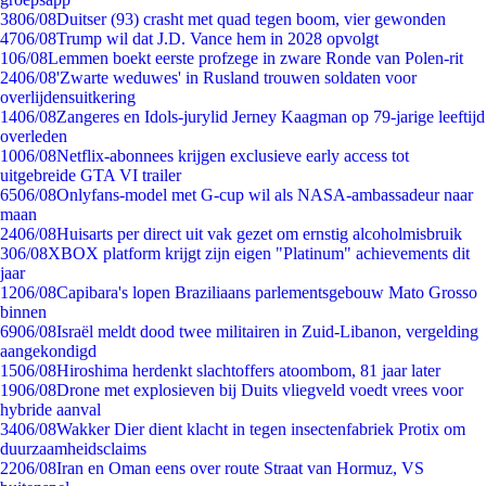
38
06/08
Duitser (93) crasht met quad tegen boom, vier gewonden
47
06/08
Trump wil dat J.D. Vance hem in 2028 opvolgt
1
06/08
Lemmen boekt eerste profzege in zware Ronde van Polen-rit
24
06/08
'Zwarte weduwes' in Rusland trouwen soldaten voor
overlijdensuitkering
14
06/08
Zangeres en Idols-jurylid Jerney Kaagman op 79-jarige leeftijd
overleden
10
06/08
Netflix-abonnees krijgen exclusieve early access tot
uitgebreide GTA VI trailer
65
06/08
Onlyfans-model met G-cup wil als NASA-ambassadeur naar
maan
24
06/08
Huisarts per direct uit vak gezet om ernstig alcoholmisbruik
3
06/08
XBOX platform krijgt zijn eigen "Platinum" achievements dit
jaar
12
06/08
Capibara's lopen Braziliaans parlementsgebouw Mato Grosso
binnen
69
06/08
Israël meldt dood twee militairen in Zuid-Libanon, vergelding
aangekondigd
15
06/08
Hiroshima herdenkt slachtoffers atoombom, 81 jaar later
19
06/08
Drone met explosieven bij Duits vliegveld voedt vrees voor
hybride aanval
34
06/08
Wakker Dier dient klacht in tegen insectenfabriek Protix om
duurzaamheidsclaims
22
06/08
Iran en Oman eens over route Straat van Hormuz, VS