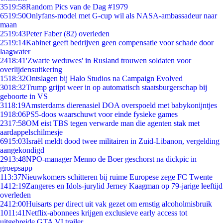
35
19:58
Random Pics van de Dag #1979
65
19:50
Onlyfans-model met G-cup wil als NASA-ambassadeur naar
maan
25
19:43
Peter Faber (82) overleden
25
19:14
Kabinet geeft bedrijven geen compensatie voor schade door
laagwater
24
18:41
'Zwarte weduwes' in Rusland trouwen soldaten voor
overlijdensuitkering
15
18:32
Ontslagen bij Halo Studios na Campaign Evolved
30
18:32
Trump grijpt weer in op automatisch staatsburgerschap bij
geboorte in VS
31
18:19
Amsterdams dierenasiel DOA overspoeld met babykonijntjes
19
18:06
PS5-doos waarschuwt voor einde fysieke games
23
17:58
OM eist TBS tegen verwarde man die agenten stak met
aardappelschilmesje
69
15:03
Israël meldt dood twee militairen in Zuid-Libanon, vergelding
aangekondigd
29
13:48
NPO-manager Menno de Boer geschorst na dickpic in
groepsapp
1
13:37
Nieuwkomers schitteren bij ruime Europese zege FC Twente
14
12:19
Zangeres en Idols-jurylid Jerney Kaagman op 79-jarige leeftijd
overleden
24
12:00
Huisarts per direct uit vak gezet om ernstig alcoholmisbruik
10
11:41
Netflix-abonnees krijgen exclusieve early access tot
uitgebreide GTA VI trailer