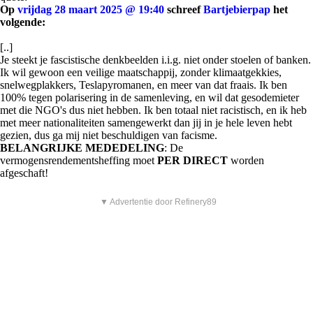
Op
vrijdag 28 maart 2025 @ 19:40
schreef
Bartjebierpap
het
volgende:
[..]
Je steekt je fascistische denkbeelden i.i.g. niet onder stoelen of banken.
Ik wil gewoon een veilige maatschappij, zonder klimaatgekkies,
snelwegplakkers, Teslapyromanen, en meer van dat fraais. Ik ben
100% tegen polarisering in de samenleving, en wil dat gesodemieter
met die NGO's dus niet hebben. Ik ben totaal niet racistisch, en ik heb
met meer nationaliteiten samengewerkt dan jij in je hele leven hebt
gezien, dus ga mij niet beschuldigen van facisme.
BELANGRIJKE MEDEDELING
: De
vermogensrendementsheffing moet
PER DIRECT
worden
afgeschaft!
▼ Advertentie door Refinery89