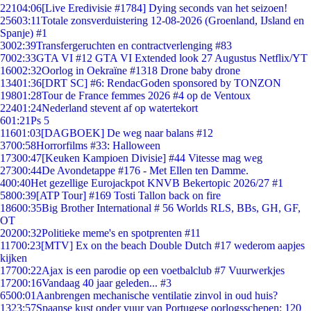
221
04:06
[Live Eredivisie #1784] Dying seconds van het seizoen!
256
03:11
Totale zonsverduistering 12-08-2026 (Groenland, IJsland en
Spanje) #1
30
02:39
Transfergeruchten en contractverlenging #83
70
02:33
GTA VI #12 GTA VI Extended look 27 Augustus Netflix/YT
160
02:32
Oorlog in Oekraïne #1318 Drone baby drone
134
01:36
[DRT SC] #6: RendacGoden sponsored by TONZON
198
01:28
Tour de France femmes 2026 #4 op de Ventoux
224
01:24
Nederland stevent af op watertekort
6
01:21
Ps 5
116
01:03
[DAGBOEK] De weg naar balans #12
37
00:58
Horrorfilms #33: Halloween
173
00:47
[Keuken Kampioen Divisie] #44 Vitesse mag weg
273
00:44
De Avondetappe #176 - Met Ellen ten Damme.
4
00:40
Het gezellige Eurojackpot KNVB Bekertopic 2026/27 #1
58
00:39
[ATP Tour] #169 Tosti Tallon back on fire
186
00:35
Big Brother International # 56 Worlds RLS, BBs, GH, GF,
OT
202
00:32
Politieke meme's en spotprenten #11
117
00:23
[MTV] Ex on the beach Double Dutch #17 wederom aapjes
kijken
177
00:22
Ajax is een parodie op een voetbalclub #7 Vuurwerkjes
172
00:16
Vandaag 40 jaar geleden... #3
65
00:01
Aanbrengen mechanische ventilatie zinvol in oud huis?
13
23:57
Spaanse kust onder vuur van Portugese oorlogsschepen: 120