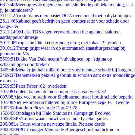
66
13:48
Meer agressie tegen een andersluidende politieke mening, laat
jij je intimideren?
31
11:52
Amsterdams dierenasiel DOA overspoeld met babykonijntjes
25
11:46
Kabinet geeft bedrijven geen compensatie voor schade door
laagwater
23
11:14
OM eist TBS tegen verwarde man die agenten stak met
aardappelschilmesje
30
11:08
Tropische hitte keert zondag terug met lokaal 32 graden
30
10:12
Trump grijpt weer in op automatisch staatsburgerschap bij
geboorte in VS
55
09:51
Dikke Van Dale neemt 'vulvalippen' op: 'stigma op
schaamlippen doorbreken'
14
09:40
Meta krijgt half miljard boete voor mentale schade bij jongeren
24
09:37
Denemarken pakt AI-gebruik in scholen aan: extra mondelinge
examens
25
09:05
Peter Faber (82) overleden
7
07/08
Trailers kijken: de bioscoopreleases van week 32
0
07/08
Ajax veel te sterk voor Shelbourne, maar houdt schade beperkt
1
07/08
Nieuwkomers schitteren bij ruime Europese zege FC Twente
19
07/08
Random Pics van de Dag #1978
15
06/08
Ontslagen bij Halo Studios na Campaign Evolved
19
06/08
PS5-doos waarschuwt voor einde fysieke games
2
06/08
Le Court wint na nerveuze finale, Pieterse derde
29
06/08
NPO-manager Menno de Boer geschorst na dickpic in
groepsapp