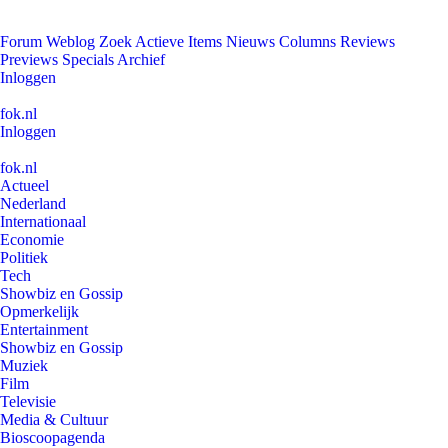
Forum
Weblog
Zoek
Actieve Items
Nieuws
Columns
Reviews
Previews
Specials
Archief
Inloggen
fok.nl
Inloggen
fok.nl
Actueel
Nederland
Internationaal
Economie
Politiek
Tech
Showbiz en Gossip
Opmerkelijk
Entertainment
Showbiz en Gossip
Muziek
Film
Televisie
Media & Cultuur
Bioscoopagenda