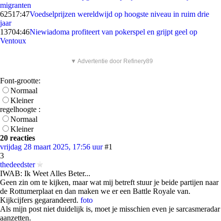
migranten
625
17:47
Voedselprijzen wereldwijd op hoogste niveau in ruim drie
jaar
137
04:46
Niewiadoma profiteert van pokerspel en grijpt geel op
Ventoux
▼ Advertentie door Refinery89
Font-grootte:
Normaal
Kleiner
regelhoogte :
Normaal
Kleiner
20 reacties
vrijdag 28 maart 2025, 17:56 uur
#1
3
thedeedster
IWAB: Ik Weet Alles Beter...
Geen zin om te kijken, maar wat mij betreft stuur je beide partijen naar
de Rottumerplaat en dan maken we er een Battle Royale van.
Kijkcijfers gegarandeerd.
foto
Als mijn post niet duidelijk is, moet je misschien even je sarcasmeradar
aanzetten.