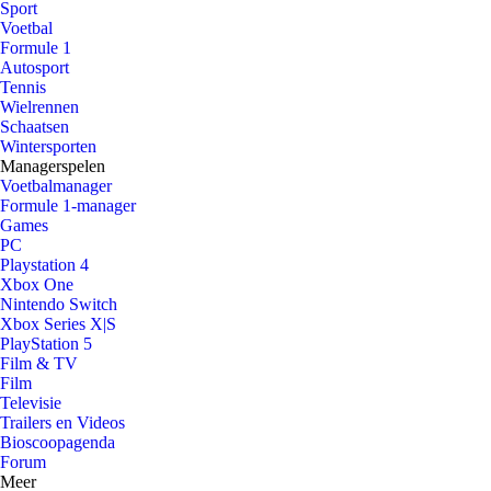
Sport
Voetbal
Formule 1
Autosport
Tennis
Wielrennen
Schaatsen
Wintersporten
Managerspelen
Voetbalmanager
Formule 1-manager
Games
PC
Playstation 4
Xbox One
Nintendo Switch
Xbox Series X|S
PlayStation 5
Film & TV
Film
Televisie
Trailers en Videos
Bioscoopagenda
Forum
Meer