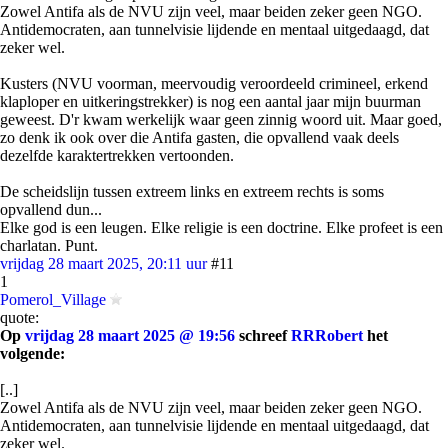
Zowel Antifa als de NVU zijn veel, maar beiden zeker geen NGO.
Antidemocraten, aan tunnelvisie lijdende en mentaal uitgedaagd, dat
zeker wel.
Kusters (NVU voorman, meervoudig veroordeeld crimineel, erkend
klaploper en uitkeringstrekker) is nog een aantal jaar mijn buurman
geweest. D'r kwam werkelijk waar geen zinnig woord uit. Maar goed,
zo denk ik ook over die Antifa gasten, die opvallend vaak deels
dezelfde karaktertrekken vertoonden.
De scheidslijn tussen extreem links en extreem rechts is soms
opvallend dun...
Elke god is een leugen. Elke religie is een doctrine. Elke profeet is een
charlatan. Punt.
vrijdag 28 maart 2025, 20:11 uur
#11
1
Pomerol_Village
quote:
Op
vrijdag 28 maart 2025 @ 19:56
schreef
RRRobert
het
volgende:
[..]
Zowel Antifa als de NVU zijn veel, maar beiden zeker geen NGO.
Antidemocraten, aan tunnelvisie lijdende en mentaal uitgedaagd, dat
zeker wel.