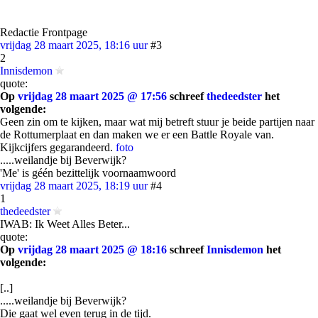
Redactie Frontpage
vrijdag 28 maart 2025, 18:16 uur
#3
2
Innisdemon
quote:
Op
vrijdag 28 maart 2025 @ 17:56
schreef
thedeedster
het
volgende:
Geen zin om te kijken, maar wat mij betreft stuur je beide partijen naar
de Rottumerplaat en dan maken we er een Battle Royale van.
Kijkcijfers gegarandeerd.
foto
.....weilandje bij Beverwijk?
'Me' is géén bezittelijk voornaamwoord
vrijdag 28 maart 2025, 18:19 uur
#4
1
thedeedster
IWAB: Ik Weet Alles Beter...
quote:
Op
vrijdag 28 maart 2025 @ 18:16
schreef
Innisdemon
het
volgende:
[..]
.....weilandje bij Beverwijk?
Die gaat wel even terug in de tijd.