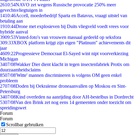
26
10:54
NAVO zet wegens Russische provocatie 250% meer
gevechtsvliegtuigen in
14
10:46
Accell, moederbedrijf Sparta en Batavus, vraagt uitstel van
betaling aan
19
10:44
Drone met explosieven bij Duits vliegveld voedt vrees voor
hybride aanval
39
09:53
Vinted-foto's van vrouwen massaal gedeeld op seksfora
3
09:33
XBOX platform krijgt zijn eigen "Platinum" achievements dit
jaar
46
09:22
Progressieve Democraat El-Sayed wint nipt voorverkiezing
Michigan
34
07/08
Wakker Dier dient klacht in tegen insectenfabriek Protix om
duurzaamheidsclaims
85
07/08
'Witte' mannen discrimineren is volgens OM geen enkel
probleem
27
07/08
Doden bij Oekraïense droneaanvallen op Moskou en Sint-
Petersburg
34
07/08
Kind overleden na aanrijding door AH-bestelbus in Dordrecht
53
07/08
Van den Brink zet nog eens 14 gemeenten onder toezicht om
spreidingswet
Forum
Forum
Scrollbar gebruiken