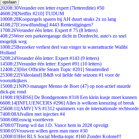
opslaan
202
08:30
Verander een letter expert (7lettereditie) #50
46
08:29
[Netflix #210] TUDUM
100
08:28
Koopzegels sparen bij AH duurt straks 2x zo lang
41
08:27
[Crowdfunding] #443 Rentestijgingen?
17
08:26
Verander één letter. Expert # 75 (8 letters)
4
08:25
Weer een parkeergarage dicht in Dordrecht, auto's zo snel
mogelijk weg
10
08:25
Bezoeker verliest deel van vinger in waterattractie Walibi
Holland
52
08:24
Verander één letter: Expert #143 (9 letters)
145
08:23
Verander één letter: Expert #91 (10 letters)
124
08:23
[Het Officiële Steam Topic #201] Steamrolled
253
08:22
[Videoland] B&B vol liefde 6de seizoen #1 voor de
vooruitkijkers
150
08:21
NPO-manager Menno de Boer (47) op non-actief stuurde
dick-pic rond
119
08:19
[SBS6] De Bondgenoten #318 Een klein kusje moet kunnen
66
08:14
[INFLUENCERS #296] Alles is welkom kneuzing of breuk
256
08:11
[AMV] VS #1312 spammers van de internationale rechtsorde
74
08:08
Afvallen met injecties #4
50
08:08
Eeuwig voortleven
47
08:07
Trump wil dat J.D. Vance hem in 2028 opvolgt
93
08:05
Vrouwen willen geen man meer #30
120
08:03
Het RLS Social Media-topic #160 Zonder Kolonel!!