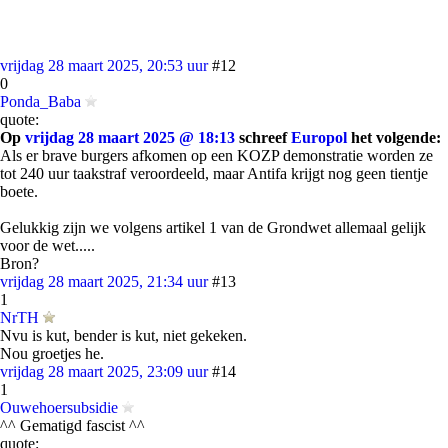
vrijdag 28 maart 2025, 20:53 uur
#12
0
Ponda_Baba
quote:
Op
vrijdag 28 maart 2025 @ 18:13
schreef
Europol
het volgende:
Als er brave burgers afkomen op een KOZP demonstratie worden ze
tot 240 uur taakstraf veroordeeld, maar Antifa krijgt nog geen tientje
boete.
Gelukkig zijn we volgens artikel 1 van de Grondwet allemaal gelijk
voor de wet.....
Bron?
vrijdag 28 maart 2025, 21:34 uur
#13
1
NrTH
Nvu is kut, bender is kut, niet gekeken.
Nou groetjes he.
vrijdag 28 maart 2025, 23:09 uur
#14
1
Ouwehoersubsidie
^^ Gematigd fascist ^^
quote: