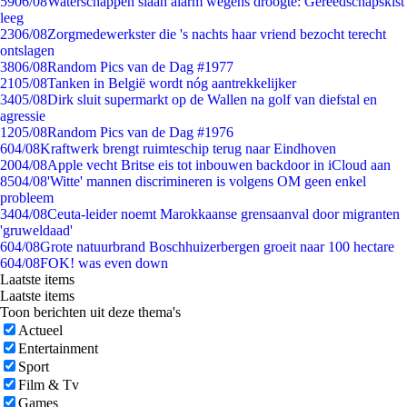
59
06/08
Waterschappen slaan alarm wegens droogte: Gereedschapskist
leeg
23
06/08
Zorgmedewerkster die 's nachts haar vriend bezocht terecht
ontslagen
38
06/08
Random Pics van de Dag #1977
21
05/08
Tanken in België wordt nóg aantrekkelijker
34
05/08
Dirk sluit supermarkt op de Wallen na golf van diefstal en
agressie
12
05/08
Random Pics van de Dag #1976
6
04/08
Kraftwerk brengt ruimteschip terug naar Eindhoven
20
04/08
Apple vecht Britse eis tot inbouwen backdoor in iCloud aan
85
04/08
'Witte' mannen discrimineren is volgens OM geen enkel
probleem
34
04/08
Ceuta-leider noemt Marokkaanse grensaanval door migranten
'gruweldaad'
6
04/08
Grote natuurbrand Boschhuizerbergen groeit naar 100 hectare
6
04/08
FOK! was even down
Laatste items
Laatste items
Toon berichten uit deze thema's
Actueel
Entertainment
Sport
Film & Tv
Games