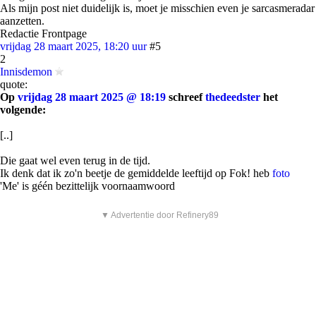
Als mijn post niet duidelijk is, moet je misschien even je sarcasmeradar
aanzetten.
Redactie Frontpage
vrijdag 28 maart 2025, 18:20 uur
#5
2
Innisdemon
quote:
Op
vrijdag 28 maart 2025 @ 18:19
schreef
thedeedster
het
volgende:
[..]
Die gaat wel even terug in de tijd.
Ik denk dat ik zo'n beetje de gemiddelde leeftijd op Fok! heb
foto
'Me' is géén bezittelijk voornaamwoord
▼ Advertentie door Refinery89