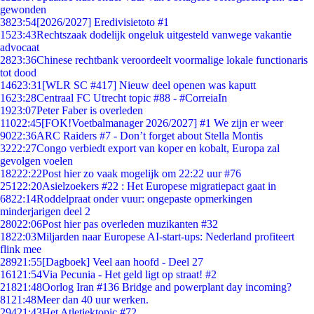
gewonden
38
23:54
[2026/2027] Eredivisietoto #1
15
23:43
Rechtszaak dodelijk ongeluk uitgesteld vanwege vakantie
advocaat
28
23:36
Chinese rechtbank veroordeelt voormalige lokale functionaris
tot dood
146
23:31
[WLR SC #417] Nieuw deel openen was kaputt
16
23:28
Centraal FC Utrecht topic #88 - #CorreiaIn
19
23:07
Peter Faber is overleden
110
22:45
[FOK!Voetbalmanager 2026/2027] #1 We zijn er weer
90
22:36
ARC Raiders #7 - Don’t forget about Stella Montis
32
22:27
Congo verbiedt export van koper en kobalt, Europa zal
gevolgen voelen
182
22:22
Post hier zo vaak mogelijk om 22:22 uur #76
251
22:20
Asielzoekers #22 : Het Europese migratiepact gaat in
68
22:14
Roddelpraat onder vuur: ongepaste opmerkingen
minderjarigen deel 2
280
22:06
Post hier pas overleden muzikanten #32
18
22:03
Miljarden naar Europese AI-start-ups: Nederland profiteert
flink mee
289
21:55
[Dagboek] Veel aan hoofd - Deel 27
161
21:54
Via Pecunia - Het geld ligt op straat! #2
218
21:48
Oorlog Iran #136 Bridge and powerplant day incoming?
81
21:48
Meer dan 40 uur werken.
294
21:43
Het Atletiektopic #72