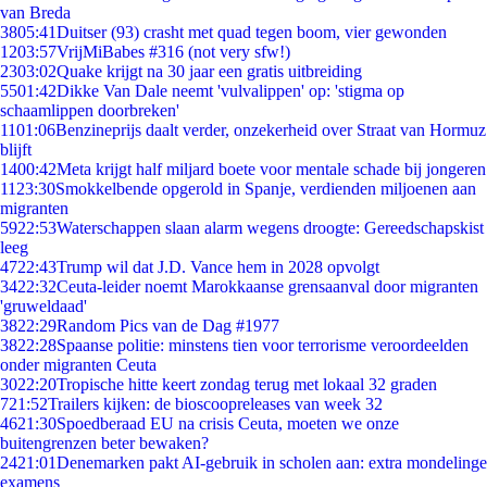
van Breda
38
05:41
Duitser (93) crasht met quad tegen boom, vier gewonden
12
03:57
VrijMiBabes #316 (not very sfw!)
23
03:02
Quake krijgt na 30 jaar een gratis uitbreiding
55
01:42
Dikke Van Dale neemt 'vulvalippen' op: 'stigma op
schaamlippen doorbreken'
11
01:06
Benzineprijs daalt verder, onzekerheid over Straat van Hormuz
blijft
14
00:42
Meta krijgt half miljard boete voor mentale schade bij jongeren
11
23:30
Smokkelbende opgerold in Spanje, verdienden miljoenen aan
migranten
59
22:53
Waterschappen slaan alarm wegens droogte: Gereedschapskist
leeg
47
22:43
Trump wil dat J.D. Vance hem in 2028 opvolgt
34
22:32
Ceuta-leider noemt Marokkaanse grensaanval door migranten
'gruweldaad'
38
22:29
Random Pics van de Dag #1977
38
22:28
Spaanse politie: minstens tien voor terrorisme veroordeelden
onder migranten Ceuta
30
22:20
Tropische hitte keert zondag terug met lokaal 32 graden
7
21:52
Trailers kijken: de bioscoopreleases van week 32
46
21:30
Spoedberaad EU na crisis Ceuta, moeten we onze
buitengrenzen beter bewaken?
24
21:01
Denemarken pakt AI-gebruik in scholen aan: extra mondelinge
examens