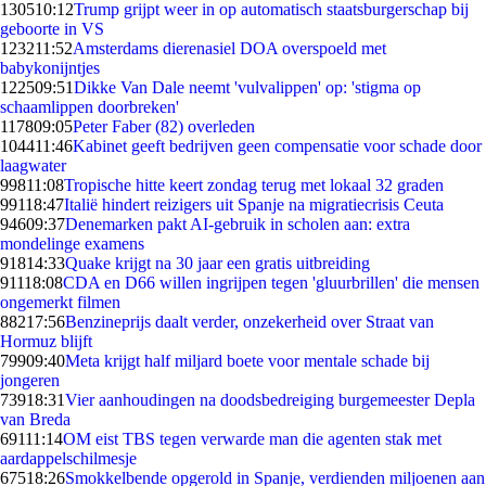
1305
10:12
Trump grijpt weer in op automatisch staatsburgerschap bij
geboorte in VS
1232
11:52
Amsterdams dierenasiel DOA overspoeld met
babykonijntjes
1225
09:51
Dikke Van Dale neemt 'vulvalippen' op: 'stigma op
schaamlippen doorbreken'
1178
09:05
Peter Faber (82) overleden
1044
11:46
Kabinet geeft bedrijven geen compensatie voor schade door
laagwater
998
11:08
Tropische hitte keert zondag terug met lokaal 32 graden
991
18:47
Italië hindert reizigers uit Spanje na migratiecrisis Ceuta
946
09:37
Denemarken pakt AI-gebruik in scholen aan: extra
mondelinge examens
918
14:33
Quake krijgt na 30 jaar een gratis uitbreiding
911
18:08
CDA en D66 willen ingrijpen tegen 'gluurbrillen' die mensen
ongemerkt filmen
882
17:56
Benzineprijs daalt verder, onzekerheid over Straat van
Hormuz blijft
799
09:40
Meta krijgt half miljard boete voor mentale schade bij
jongeren
739
18:31
Vier aanhoudingen na doodsbedreiging burgemeester Depla
van Breda
691
11:14
OM eist TBS tegen verwarde man die agenten stak met
aardappelschilmesje
675
18:26
Smokkelbende opgerold in Spanje, verdienden miljoenen aan