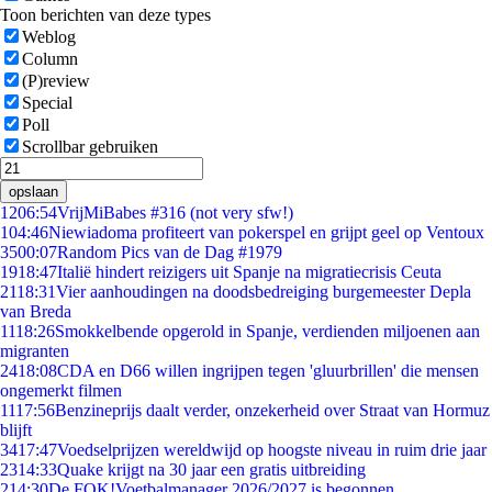
Toon berichten van deze types
Weblog
Column
(P)review
Special
Poll
Scrollbar gebruiken
opslaan
12
06:54
VrijMiBabes #316 (not very sfw!)
1
04:46
Niewiadoma profiteert van pokerspel en grijpt geel op Ventoux
35
00:07
Random Pics van de Dag #1979
19
18:47
Italië hindert reizigers uit Spanje na migratiecrisis Ceuta
21
18:31
Vier aanhoudingen na doodsbedreiging burgemeester Depla
van Breda
11
18:26
Smokkelbende opgerold in Spanje, verdienden miljoenen aan
migranten
24
18:08
CDA en D66 willen ingrijpen tegen 'gluurbrillen' die mensen
ongemerkt filmen
11
17:56
Benzineprijs daalt verder, onzekerheid over Straat van Hormuz
blijft
34
17:47
Voedselprijzen wereldwijd op hoogste niveau in ruim drie jaar
23
14:33
Quake krijgt na 30 jaar een gratis uitbreiding
2
14:30
De FOK!Voetbalmanager 2026/2027 is begonnen