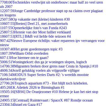
77
08:00
Techniekles verdwijnt uit onderbouw: maar half zo veel uren
als 2007
122
07:59
Jonge Cambridge professor stapt op na claims over plagiaat
en leugens
25
07:58
Op vakantie met (kleine) kinderen #30
106
07:55
[Breien] Deel 21, met zomerbreisels
11
07:55
Opmerkelijke foto's van Funda #243
258
07:53
Hennie van der Most failliet verklaard
186
07:53
[RTL] B&B vol liefde 6de seizoen #4
9
07:42
Nieuwe Europese richtlijn: vaker repareren ipv vervangen voor
nieuw
103
07:40
Het grote goedemorgen topic #3
18
07:39
William Orbit overleden
6
07:13
Hoe hiermee om te gaan?
50
06:51
Woningtekort: dus ga je woningen slopen, logisch
147
06:38
Migranten breken door grens naar Ceuta in Spanje,l #10
46
06:34
Jezelf gelukkig voelen als vrijgezelle vijftiger
71
06:34
MODUS Super Series Darts #2: 's werelds mooiste
dartskweekvijver
277
06:26
Tropisch aquarium #73 - Het blijft toch kriebelen.
4
05:26
EK Atletiek 2026 te Birmingham #1
195
05:16
[SBS6] De Oranjezomer #10 Helene je kan het niet stop
ermee
249
05:15
[Centraal] Ruimtevaart / SpaceX #87 Rondje oceaan
233
04:34
Israel en Gaza #17