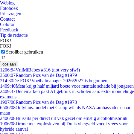
Weblog
Fotoboek
Prijsvragen
Contact
Colofon
Feedback
Tip de redactie
FOK!
FOK!
Scrollbar gebruiken
opslaan
12
06:54
VrijMiBabes #316 (not very sfw!)
35
00:07
Random Pics van de Dag #1979
2
14:30
De FOK!Voetbalmanager 2026/2027 is begonnen
14
09:40
Meta krijgt half miljard boete voor mentale schade bij jongeren
24
09:37
Denemarken pakt AI-gebruik in scholen aan: extra mondelinge
examens
19
07/08
Random Pics van de Dag #1978
65
06/08
Onlyfans-model met G-cup wil als NASA-ambassadeur naar
maan
24
06/08
Huisarts per direct uit vak gezet om ernstig alcoholmisbruik
19
06/08
Drone met explosieven bij Duits vliegveld voedt vrees voor
hybride aanval