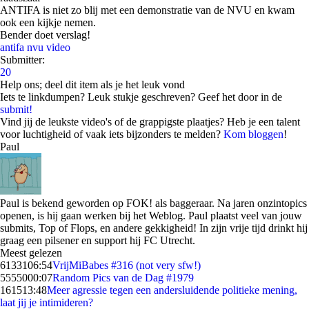
ANTIFA is niet zo blij met een demonstratie van de NVU en kwam
ook een kijkje nemen.
Bender doet verslag!
antifa
nvu
video
Submitter:
20
Help ons; deel dit item als je het leuk vond
Iets te linkdumpen? Leuk stukje geschreven? Geef het door in de
submit!
Vind jij de leukste video's of de grappigste plaatjes? Heb je een talent
voor luchtigheid of vaak iets bijzonders te melden?
Kom bloggen
!
Paul
Paul is bekend geworden op FOK! als baggeraar. Na jaren onzintopics
openen, is hij gaan werken bij het Weblog. Paul plaatst veel van jouw
submits, Top of Flops, en andere gekkigheid! In zijn vrije tijd drinkt hij
graag een pilsener en support hij FC Utrecht.
Meest gelezen
61331
06:54
VrijMiBabes #316 (not very sfw!)
55550
00:07
Random Pics van de Dag #1979
1615
13:48
Meer agressie tegen een andersluidende politieke mening,
laat jij je intimideren?