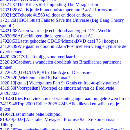
113
21:37
The Killers #21 Imploding The Mirage Tour
173
21:28
Wat is jullie binnenhuistemperatuur? #81 Horrorzomer
100
21:28
Teltopic #1563 tel door en door en door....
17
21:26
[HBO] Stuart Fails to Save the Universe (Big Bang Theory
spinoff)
143
21:08
Zaken waar je je echt dood aan ergert #17 - Werklui
248
20:58
Afbeeldingen die je gemaakt hebt met AI
179
20:53
Laatst gekochte CD/LP/MuziekDVD deel 75 | koopjes
241
20:39
Wie gaan er dood in 2026?Post met een vleugje cynisme de
overledenen.
44
20:30
GGZ heeft mij gezond verklaard.
23
20:29
Capibara's wandelen doodleuk het Braziliaanse parlement
binnen
257
20:25
[UFO/UAP] #16 The Age of Disclosure
137
20:20
[Wielrennen #616] Brennan!
10
20:13
[gratis] Videogames Part 9: Gratis en free-to-play games!
43
19:50
[Voorspellen] Voorspel de eindstand van de Eredivisie
2026/2027
7
19:48
Dries Roelvink spreekt vakantieganger aan om gele zwembroek
241
19:46
Top 2000 Editie 2025 #243 Alle dikzakken willen op je
lijken
4
19:42
Last minute balie Schiphol
8
19:39
[2023] Australië: Voyager - Promise #2 - Ze komen naar
Tilburg
74
19:36
Een tactische/militaire analyse van het front in Oekraïne #31