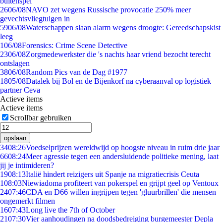
buitenspel
26
06/08
NAVO zet wegens Russische provocatie 250% meer
gevechtsvliegtuigen in
59
06/08
Waterschappen slaan alarm wegens droogte: Gereedschapskist
leeg
1
06/08
Forensics: Crime Scene Detective
23
06/08
Zorgmedewerkster die 's nachts haar vriend bezocht terecht
ontslagen
38
06/08
Random Pics van de Dag #1977
18
05/08
Datalek bij Bol en de Bijenkorf na cyberaanval op logistiek
partner Ceva
Actieve items
Actieve items
Scrollbar gebruiken
opslaan
34
08:26
Voedselprijzen wereldwijd op hoogste niveau in ruim drie jaar
66
08:24
Meer agressie tegen een andersluidende politieke mening, laat
jij je intimideren?
19
08:13
Italië hindert reizigers uit Spanje na migratiecrisis Ceuta
1
08:03
Niewiadoma profiteert van pokerspel en grijpt geel op Ventoux
24
07:46
CDA en D66 willen ingrijpen tegen 'gluurbrillen' die mensen
ongemerkt filmen
16
07:43
Long live the 7th of October
21
07:30
Vier aanhoudingen na doodsbedreiging burgemeester Depla