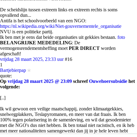
De scheidslijn tussen extreem links en extreem rechts is soms
opvallend dun...
Antifa is het schoolvoorbeeld van een NGO:
https://nl.wikipedia.org/wiki/Niet-gouvernementele_organisatie
NVU is een politieke partij.
Ik ben met je eens dat beide organisaties uit gekkies bestaan.
foto
BELANGRIJKE MEDEDELING
: De
vermogensrendementsheffing moet
PER DIRECT
worden
afgeschaft!
vrijdag 28 maart 2025, 23:33 uur
#16
1
Bartjebierpap
quote:
Op
vrijdag 28 maart 2025 @ 23:09
schreef
Ouwehoersubsidie
het
volgende:
[..]
Ik wil gewoon een veilige maatschappij, zonder klimaatgekkies,
snelwegplakkers, Teslapyromanen, en meer van dat fraais. Ik ben
100% tegen polarisering in de samenleving, en wil dat gesodemieter
met die NGO's dus niet hebben. Ik ben totaal niet racistisch, en ik heb
met meer nationaliteiten samengewerkt dan jij in je hele leven hebt
gezien, dus ga mij niet beschuldigen van facisme.