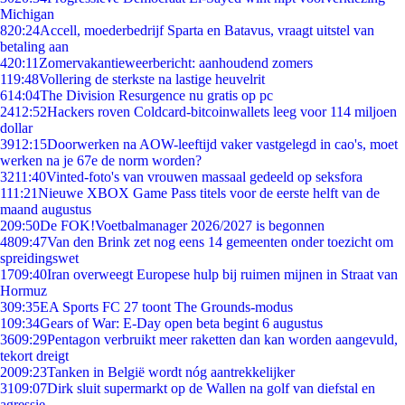
Michigan
8
20:24
Accell, moederbedrijf Sparta en Batavus, vraagt uitstel van
betaling aan
4
20:11
Zomervakantieweerbericht: aanhoudend zomers
1
19:48
Vollering de sterkste na lastige heuvelrit
6
14:04
The Division Resurgence nu gratis op pc
24
12:52
Hackers roven Coldcard-bitcoinwallets leeg voor 114 miljoen
dollar
39
12:15
Doorwerken na AOW-leeftijd vaker vastgelegd in cao's, moet
werken na je 67e de norm worden?
32
11:40
Vinted-foto's van vrouwen massaal gedeeld op seksfora
1
11:21
Nieuwe XBOX Game Pass titels voor de eerste helft van de
maand augustus
2
09:50
De FOK!Voetbalmanager 2026/2027 is begonnen
48
09:47
Van den Brink zet nog eens 14 gemeenten onder toezicht om
spreidingswet
17
09:40
Iran overweegt Europese hulp bij ruimen mijnen in Straat van
Hormuz
3
09:35
EA Sports FC 27 toont The Grounds-modus
1
09:34
Gears of War: E-Day open beta begint 6 augustus
36
09:29
Pentagon verbruikt meer raketten dan kan worden aangevuld,
tekort dreigt
20
09:23
Tanken in België wordt nóg aantrekkelijker
31
09:07
Dirk sluit supermarkt op de Wallen na golf van diefstal en
agressie