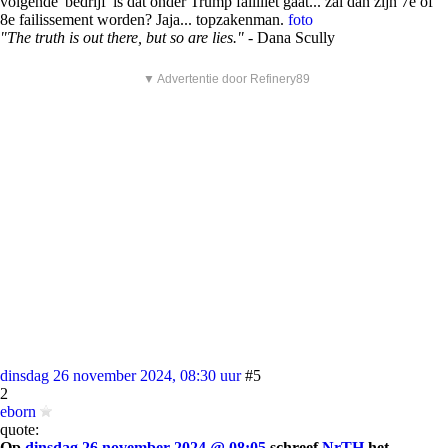
volgende 'bedrijf' is dat onder Trump faillliet gaat... zal dan zijn 7e of
8e failissement worden? Jaja... topzakenman.
foto
"The truth is out there, but so are lies."
- Dana Scully
▼ Advertentie door Refinery89
dinsdag 26 november 2024, 08:30 uur
#5
2
eborn
quote:
Op
dinsdag 26 november 2024 @ 08:05
schreef
NrTH
het