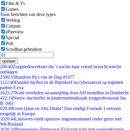
Film & Tv
Games
Toon berichten van deze types
Weblog
Column
(P)review
Special
Poll
Scrollbar gebruiken
opslaan
2
06:40
Zorgmedewerkster die 's nachts haar vriend bezocht terecht
ontslagen
25
00:35
Random Pics van de Dag #1977
11
22:40
Datalek bij Bol en de Bijenkorf na cyberaanval op logistiek
partner Ceva
16
22:27
Kind overleden na aanrijding door AH-bestelbus in Dordrecht
4
22:14
Nieuw slachtoffer in kindermisbruikzaak zorgprofessional Jan
B. (66)
0
20:49
Geen Qatar en Abu Dhabi? Dan eindigt Formule 1-seizoen
mogelijk in Europa
10
20:44
Litouwen vindt opnieuw migrantentunnel onder grens met
Wit-Rusland
30
20:34
Progressieve Democraat El-Sayed wint nipt voorverkiezing