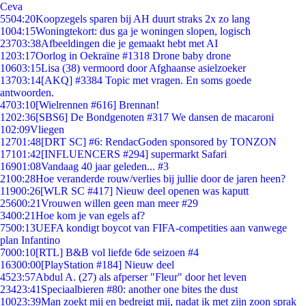
Ceva
55
04:20
Koopzegels sparen bij AH duurt straks 2x zo lang
10
04:15
Woningtekort: dus ga je woningen slopen, logisch
237
03:38
Afbeeldingen die je gemaakt hebt met AI
12
03:17
Oorlog in Oekraïne #1318 Drone baby drone
106
03:15
Lisa (38) vermoord door Afghaanse asielzoeker
137
03:14
[AKQ] #3384 Topic met vragen. En soms goede
antwoorden.
47
03:10
[Wielrennen #616] Brennan!
12
02:36
[SBS6] De Bondgenoten #317 We dansen de macaroni
1
02:09
Vliegen
127
01:48
[DRT SC] #6: RendacGoden sponsored by TONZON
171
01:42
[INFLUENCERS #294] supermarkt Safari
169
01:08
Vandaag 40 jaar geleden... #3
21
00:28
Hoe veranderde rouw/verlies bij jullie door de jaren heen?
119
00:26
[WLR SC #417] Nieuw deel openen was kaputt
256
00:21
Vrouwen willen geen man meer #29
34
00:21
Hoe kom je van egels af?
75
00:13
UEFA kondigt boycot van FIFA-competities aan vanwege
plan Infantino
70
00:10
[RTL] B&B vol liefde 6de seizoen #4
163
00:00
[PlayStation #184] Nieuw deel
45
23:57
Abdul A. (27) als afperser "Fleur" door het leven
234
23:41
Speciaalbieren #80: another one bites the dust
100
23:39
Man zoekt mij en bedreigt mij, nadat ik met zijn zoon sprak