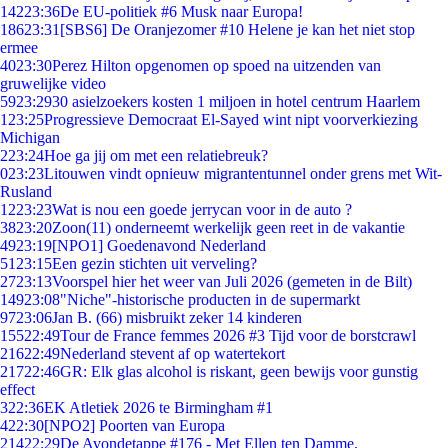
142
23:36
De EU-politiek #6 Musk naar Europa!
186
23:31
[SBS6] De Oranjezomer #10 Helene je kan het niet stop
ermee
40
23:30
Perez Hilton opgenomen op spoed na uitzenden van
gruwelijke video
59
23:29
30 asielzoekers kosten 1 miljoen in hotel centrum Haarlem
1
23:25
Progressieve Democraat El-Sayed wint nipt voorverkiezing
Michigan
2
23:24
Hoe ga jij om met een relatiebreuk?
0
23:23
Litouwen vindt opnieuw migrantentunnel onder grens met Wit-
Rusland
12
23:23
Wat is nou een goede jerrycan voor in de auto ?
38
23:20
Zoon(11) onderneemt werkelijk geen reet in de vakantie
49
23:19
[NPO1] Goedenavond Nederland
51
23:15
Een gezin stichten uit verveling?
27
23:13
Voorspel hier het weer van Juli 2026 (gemeten in de Bilt)
149
23:08
"Niche"-historische producten in de supermarkt
97
23:06
Jan B. (66) misbruikt zeker 14 kinderen
155
22:49
Tour de France femmes 2026 #3 Tijd voor de borstcrawl
216
22:49
Nederland stevent af op watertekort
217
22:46
GR: Elk glas alcohol is riskant, geen bewijs voor gunstig
effect
3
22:36
EK Atletiek 2026 te Birmingham #1
4
22:30
[NPO2] Poorten van Europa
214
22:29
De Avondetappe #176 - Met Ellen ten Damme.