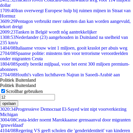
dollar
17
09:40
Iran overweegt Europese hulp bij ruimen mijnen in Straat van
Hormuz
36
09:29
Pentagon verbruikt meer raketten dan kan worden aangevuld,
tekort dreigt
20
09:23
Tanken in België wordt nóg aantrekkelijker
13
08:53
Nederlander (23) aangehouden in Duitsland na snelheid van
235 km/u
14
04/08
Italiaanse vrouw wint 1 miljoen, gooit kraslot per abuis weg
27
04/08
Spaanse politie: minstens tien voor terrorisme veroordeelden
onder migranten Ceuta
18
04/08
Spotify bereikt mijlpaal, voor het eerst 300 miljoen premium-
abonnees
27
04/08
Houthi's vallen luchthaven Najran in Saoedi-Arabië aan
Politiek Buitenland
Politiek Buitenland
Scrollbar gebruiken
opslaan
30
20:34
Progressieve Democraat El-Sayed wint nipt voorverkiezing
Michigan
30
04/08
Ceuta-leider noemt Marokkaanse grensaanval door migranten
'gruweldaad'
41
04/08
Regering VS geeft scholen die 'genderidentiteit' van kinderen