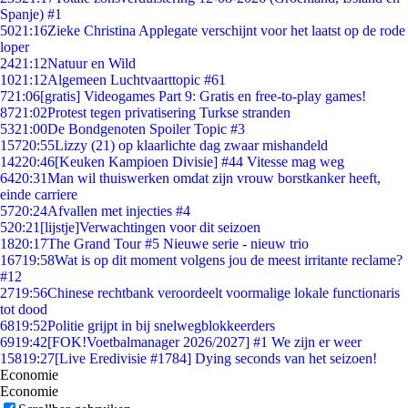
Spanje) #1
50
21:16
Zieke Christina Applegate verschijnt voor het laatst op de rode
loper
24
21:12
Natuur en Wild
10
21:12
Algemeen Luchtvaarttopic #61
7
21:06
[gratis] Videogames Part 9: Gratis en free-to-play games!
87
21:02
Protest tegen privatisering Turkse stranden
53
21:00
De Bondgenoten Spoiler Topic #3
157
20:55
Lizzy (21) op klaarlichte dag zwaar mishandeld
142
20:46
[Keuken Kampioen Divisie] #44 Vitesse mag weg
64
20:31
Man wil thuiswerken omdat zijn vrouw borstkanker heeft,
einde carriere
57
20:24
Afvallen met injecties #4
5
20:21
[lijstje]Verwachtingen voor dit seizoen
18
20:17
The Grand Tour #5 Nieuwe serie - nieuw trio
167
19:58
Wat is op dit moment volgens jou de meest irritante reclame?
#12
27
19:56
Chinese rechtbank veroordeelt voormalige lokale functionaris
tot dood
68
19:52
Politie grijpt in bij snelwegblokkeerders
69
19:42
[FOK!Voetbalmanager 2026/2027] #1 We zijn er weer
158
19:27
[Live Eredivisie #1784] Dying seconds van het seizoen!
Economie
Economie