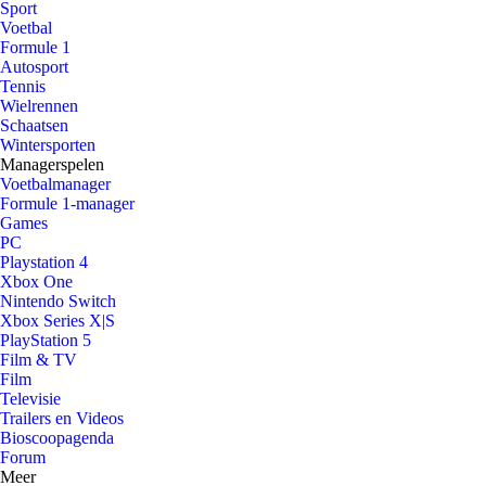
Sport
Voetbal
Formule 1
Autosport
Tennis
Wielrennen
Schaatsen
Wintersporten
Managerspelen
Voetbalmanager
Formule 1-manager
Games
PC
Playstation 4
Xbox One
Nintendo Switch
Xbox Series X|S
PlayStation 5
Film & TV
Film
Televisie
Trailers en Videos
Bioscoopagenda
Forum
Meer