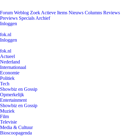
Forum
Weblog
Zoek
Actieve Items
Nieuws
Columns
Reviews
Previews
Specials
Archief
Inloggen
fok.nl
Inloggen
fok.nl
Actueel
Nederland
Internationaal
Economie
Politiek
Tech
Showbiz en Gossip
Opmerkelijk
Entertainment
Showbiz en Gossip
Muziek
Film
Televisie
Media & Cultuur
Bioscoopagenda