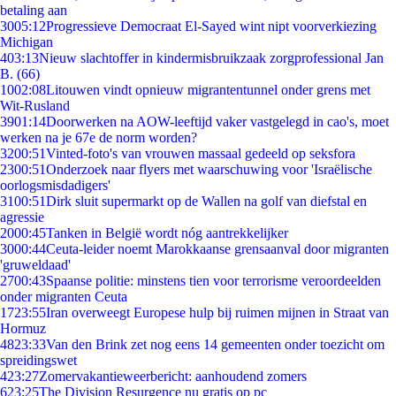
betaling aan
30
05:12
Progressieve Democraat El-Sayed wint nipt voorverkiezing
Michigan
4
03:13
Nieuw slachtoffer in kindermisbruikzaak zorgprofessional Jan
B. (66)
10
02:08
Litouwen vindt opnieuw migrantentunnel onder grens met
Wit-Rusland
39
01:14
Doorwerken na AOW-leeftijd vaker vastgelegd in cao's, moet
werken na je 67e de norm worden?
32
00:51
Vinted-foto's van vrouwen massaal gedeeld op seksfora
23
00:51
Onderzoek naar flyers met waarschuwing voor 'Israëlische
oorlogsmisdadigers'
31
00:51
Dirk sluit supermarkt op de Wallen na golf van diefstal en
agressie
20
00:45
Tanken in België wordt nóg aantrekkelijker
30
00:44
Ceuta-leider noemt Marokkaanse grensaanval door migranten
'gruweldaad'
27
00:43
Spaanse politie: minstens tien voor terrorisme veroordeelden
onder migranten Ceuta
17
23:55
Iran overweegt Europese hulp bij ruimen mijnen in Straat van
Hormuz
48
23:33
Van den Brink zet nog eens 14 gemeenten onder toezicht om
spreidingswet
4
23:27
Zomervakantieweerbericht: aanhoudend zomers
6
23:25
The Division Resurgence nu gratis op pc