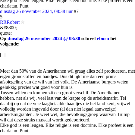
Elke god is een leugen. Elke religie is een doctrine. Elke profeet is een
charlatan. Punt.
dinsdag 26 november 2024, 08:38 uur
#7
5
RRRobert
&#8800;
quote:
Op
dinsdag 26 november 2024 @ 08:30
schreef
eborn
het
volgende:
[..]
Meer dan 50% van de Amerikanen wil graag alles zelf produceren, met
eigen grondstoffen en handjes. Dus dit lijkt me dan een prima
afspiegeling van de wil van het volk. De Ameriaanse burgers weten
gelukkig precies wat goed voor hun is.
Tussen willen en kunnen zit een groot verschil. De Amerikanen
hebben, net als wij, veel last van de krapte op de arbeidsmarkt. Tel
daarbij op dat de vele laagbetaalde baantjes die het land kent, vrijwel
volledig worden ingevuld door (al dan niet legaal aanwezige)
arbeidsmigranten. Je weet wel, die bevolkingsgroep waarvan Trump
wil dat deze straks massaal wordt gedeporteerd.
Elke god is een leugen. Elke religie is een doctrine. Elke profeet is een
charlatan. Punt.