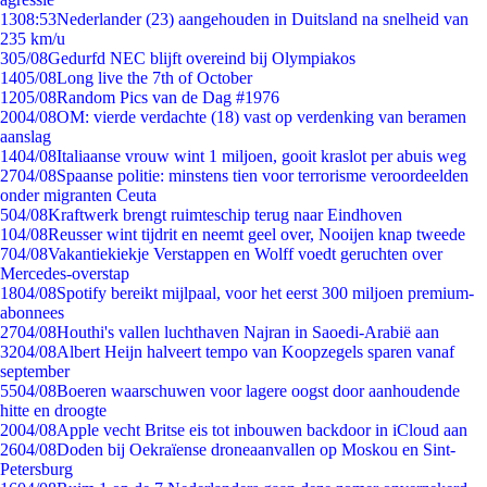
13
08:53
Nederlander (23) aangehouden in Duitsland na snelheid van
235 km/u
3
05/08
Gedurfd NEC blijft overeind bij Olympiakos
14
05/08
Long live the 7th of October
12
05/08
Random Pics van de Dag #1976
20
04/08
OM: vierde verdachte (18) vast op verdenking van beramen
aanslag
14
04/08
Italiaanse vrouw wint 1 miljoen, gooit kraslot per abuis weg
27
04/08
Spaanse politie: minstens tien voor terrorisme veroordeelden
onder migranten Ceuta
5
04/08
Kraftwerk brengt ruimteschip terug naar Eindhoven
1
04/08
Reusser wint tijdrit en neemt geel over, Nooijen knap tweede
7
04/08
Vakantiekiekje Verstappen en Wolff voedt geruchten over
Mercedes-overstap
18
04/08
Spotify bereikt mijlpaal, voor het eerst 300 miljoen premium-
abonnees
27
04/08
Houthi's vallen luchthaven Najran in Saoedi-Arabië aan
32
04/08
Albert Heijn halveert tempo van Koopzegels sparen vanaf
september
55
04/08
Boeren waarschuwen voor lagere oogst door aanhoudende
hitte en droogte
20
04/08
Apple vecht Britse eis tot inbouwen backdoor in iCloud aan
26
04/08
Doden bij Oekraïense droneaanvallen op Moskou en Sint-
Petersburg