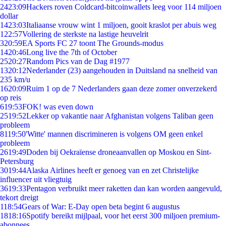
24
23:09
Hackers roven Coldcard-bitcoinwallets leeg voor 114 miljoen
dollar
14
23:03
Italiaanse vrouw wint 1 miljoen, gooit kraslot per abuis weg
1
22:57
Vollering de sterkste na lastige heuvelrit
3
20:59
EA Sports FC 27 toont The Grounds-modus
14
20:46
Long live the 7th of October
25
20:27
Random Pics van de Dag #1977
13
20:12
Nederlander (23) aangehouden in Duitsland na snelheid van
235 km/u
16
20:09
Ruim 1 op de 7 Nederlanders gaan deze zomer onverzekerd
op reis
6
19:53
FOK! was even down
25
19:52
Lekker op vakantie naar Afghanistan volgens Taliban geen
probleem
81
19:50
'Witte' mannen discrimineren is volgens OM geen enkel
probleem
26
19:49
Doden bij Oekraïense droneaanvallen op Moskou en Sint-
Petersburg
30
19:44
Alaska Airlines heeft er genoeg van en zet Christelijke
influencer uit vliegtuig
36
19:33
Pentagon verbruikt meer raketten dan kan worden aangevuld,
tekort dreigt
1
18:54
Gears of War: E-Day open beta begint 6 augustus
18
18:16
Spotify bereikt mijlpaal, voor het eerst 300 miljoen premium-
abonnees