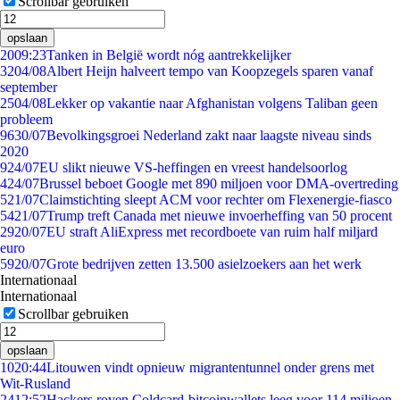
Scrollbar gebruiken
opslaan
20
09:23
Tanken in België wordt nóg aantrekkelijker
32
04/08
Albert Heijn halveert tempo van Koopzegels sparen vanaf
september
25
04/08
Lekker op vakantie naar Afghanistan volgens Taliban geen
probleem
96
30/07
Bevolkingsgroei Nederland zakt naar laagste niveau sinds
2020
9
24/07
EU slikt nieuwe VS-heffingen en vreest handelsoorlog
4
24/07
Brussel beboet Google met 890 miljoen voor DMA-overtreding
5
21/07
Claimstichting sleept ACM voor rechter om Flexenergie-fiasco
54
21/07
Trump treft Canada met nieuwe invoerheffing van 50 procent
29
20/07
EU straft AliExpress met recordboete van ruim half miljard
euro
59
20/07
Grote bedrijven zetten 13.500 asielzoekers aan het werk
Internationaal
Internationaal
Scrollbar gebruiken
opslaan
10
20:44
Litouwen vindt opnieuw migrantentunnel onder grens met
Wit-Rusland
24
12:52
Hackers roven Coldcard-bitcoinwallets leeg voor 114 miljoen