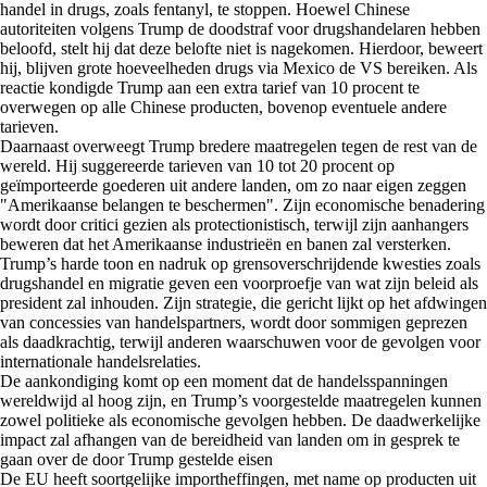
handel in drugs, zoals fentanyl, te stoppen. Hoewel Chinese
autoriteiten volgens Trump de doodstraf voor drugshandelaren hebben
beloofd, stelt hij dat deze belofte niet is nagekomen. Hierdoor, beweert
hij, blijven grote hoeveelheden drugs via Mexico de VS bereiken. Als
reactie kondigde Trump aan een extra tarief van 10 procent te
overwegen op alle Chinese producten, bovenop eventuele andere
tarieven.
Daarnaast overweegt Trump bredere maatregelen tegen de rest van de
wereld. Hij suggereerde tarieven van 10 tot 20 procent op
geïmporteerde goederen uit andere landen, om zo naar eigen zeggen
"Amerikaanse belangen te beschermen". Zijn economische benadering
wordt door critici gezien als protectionistisch, terwijl zijn aanhangers
beweren dat het Amerikaanse industrieën en banen zal versterken.
Trump’s harde toon en nadruk op grensoverschrijdende kwesties zoals
drugshandel en migratie geven een voorproefje van wat zijn beleid als
president zal inhouden. Zijn strategie, die gericht lijkt op het afdwingen
van concessies van handelspartners, wordt door sommigen geprezen
als daadkrachtig, terwijl anderen waarschuwen voor de gevolgen voor
internationale handelsrelaties.
De aankondiging komt op een moment dat de handelsspanningen
wereldwijd al hoog zijn, en Trump’s voorgestelde maatregelen kunnen
zowel politieke als economische gevolgen hebben. De daadwerkelijke
impact zal afhangen van de bereidheid van landen om in gesprek te
gaan over de door Trump gestelde eisen
De EU heeft soortgelijke importheffingen, met name op producten uit