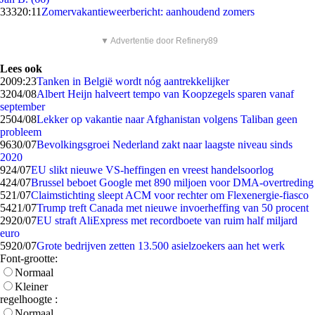
333
20:11
Zomervakantieweerbericht: aanhoudend zomers
▼ Advertentie door Refinery89
Lees ook
20
09:23
Tanken in België wordt nóg aantrekkelijker
32
04/08
Albert Heijn halveert tempo van Koopzegels sparen vanaf
september
25
04/08
Lekker op vakantie naar Afghanistan volgens Taliban geen
probleem
96
30/07
Bevolkingsgroei Nederland zakt naar laagste niveau sinds
2020
9
24/07
EU slikt nieuwe VS-heffingen en vreest handelsoorlog
4
24/07
Brussel beboet Google met 890 miljoen voor DMA-overtreding
5
21/07
Claimstichting sleept ACM voor rechter om Flexenergie-fiasco
54
21/07
Trump treft Canada met nieuwe invoerheffing van 50 procent
29
20/07
EU straft AliExpress met recordboete van ruim half miljard
euro
59
20/07
Grote bedrijven zetten 13.500 asielzoekers aan het werk
Font-grootte:
Normaal
Kleiner
regelhoogte :
Normaal