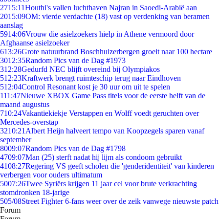
27
15:11
Houthi's vallen luchthaven Najran in Saoedi-Arabië aan
20
15:09
OM: vierde verdachte (18) vast op verdenking van beramen
aanslag
59
14:06
Vrouw die asielzoekers hielp in Athene vermoord door
Afghaanse asielzoeker
6
13:26
Grote natuurbrand Boschhuizerbergen groeit naar 100 hectare
30
12:35
Random Pics van de Dag #1973
3
12:28
Gedurfd NEC blijft overeind bij Olympiakos
5
12:23
Kraftwerk brengt ruimteschip terug naar Eindhoven
5
12:04
Control Resonant kost je 30 uur om uit te spelen
1
11:47
Nieuwe XBOX Game Pass titels voor de eerste helft van de
maand augustus
7
10:24
Vakantiekiekje Verstappen en Wolff voedt geruchten over
Mercedes-overstap
32
10:21
Albert Heijn halveert tempo van Koopzegels sparen vanaf
september
80
09:07
Random Pics van de Dag #1798
47
09:07
Man (25) sterft nadat hij lijm als condoom gebruikt
41
08:27
Regering VS geeft scholen die 'genderidentiteit' van kinderen
verbergen voor ouders ultimatum
50
07:26
Twee Syriërs krijgen 11 jaar cel voor brute verkrachting
stomdronken 18-jarige
5
05/08
Street Fighter 6-fans weer over de zeik vanwege nieuwste patch
Forum
Forum