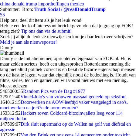
china
donald trump
importheffingen
mexico
Submitter:
Bron:
Truth Social / @realDonaldTrump
55
Help ons; deel dit item als je het leuk vond
Heb je een leuk of interessant bericht gevonden dat je graag op FOK!
terug ziet?
Tip ons dan via de submit!
Zoek jij altijd de leukste nieuwtjes en kun je daar leuk over schrijven?
Meld je aan als nieuwsposter!
Danny
Danny is de initiatiefnemer, oprichter en eigenaar van FOK.nl. Hij is
maar zelden serieus, heeft een uitgesproken Rotterdamse mening die
lang niet altijd politiek correct is en bezit de bizarre eigenschap mensen
op de kast te jagen, waar dat eigenlijk nooit de bedoeling is. Houdt van
films, series, tech en gamen, en wil vooral nieuws met een mening.
Meest gelezen
54650
00:35
Random Pics van de Dag #1977
2290
11:40
Vinted-foto's van vrouwen massaal gedeeld op seksfora
1640
12:15
Doorwerken na AOW-leeftijd vaker vastgelegd in cao's,
moet werken na je 67e de norm worden?
1533
12:52
Hackers roven Coldcard-bitcoinwallets leeg voor 114
miljoen dollar
1475
09:07
Dirk sluit supermarkt op de Wallen na golf van diefstal en
agressie
1372
09:47
Van den Brink zet nog eens 14 gemeenten onder toezicht