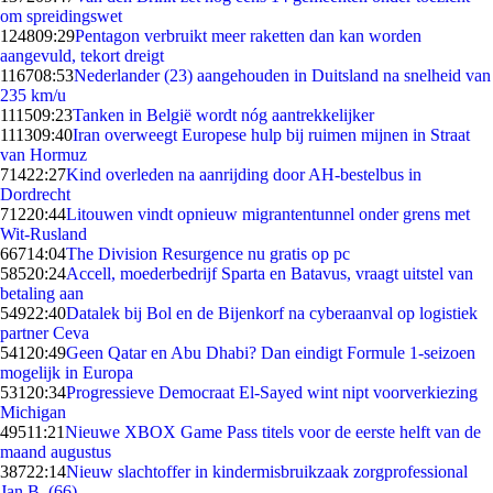
om spreidingswet
1248
09:29
Pentagon verbruikt meer raketten dan kan worden
aangevuld, tekort dreigt
1167
08:53
Nederlander (23) aangehouden in Duitsland na snelheid van
235 km/u
1115
09:23
Tanken in België wordt nóg aantrekkelijker
1113
09:40
Iran overweegt Europese hulp bij ruimen mijnen in Straat
van Hormuz
714
22:27
Kind overleden na aanrijding door AH-bestelbus in
Dordrecht
712
20:44
Litouwen vindt opnieuw migrantentunnel onder grens met
Wit-Rusland
667
14:04
The Division Resurgence nu gratis op pc
585
20:24
Accell, moederbedrijf Sparta en Batavus, vraagt uitstel van
betaling aan
549
22:40
Datalek bij Bol en de Bijenkorf na cyberaanval op logistiek
partner Ceva
541
20:49
Geen Qatar en Abu Dhabi? Dan eindigt Formule 1-seizoen
mogelijk in Europa
531
20:34
Progressieve Democraat El-Sayed wint nipt voorverkiezing
Michigan
495
11:21
Nieuwe XBOX Game Pass titels voor de eerste helft van de
maand augustus
387
22:14
Nieuw slachtoffer in kindermisbruikzaak zorgprofessional
Jan B. (66)