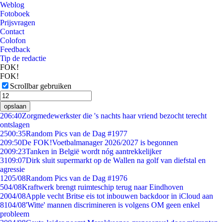
Weblog
Fotoboek
Prijsvragen
Contact
Colofon
Feedback
Tip de redactie
FOK!
FOK!
Scrollbar gebruiken
opslaan
2
06:40
Zorgmedewerkster die 's nachts haar vriend bezocht terecht
ontslagen
25
00:35
Random Pics van de Dag #1977
2
09:50
De FOK!Voetbalmanager 2026/2027 is begonnen
20
09:23
Tanken in België wordt nóg aantrekkelijker
31
09:07
Dirk sluit supermarkt op de Wallen na golf van diefstal en
agressie
12
05/08
Random Pics van de Dag #1976
5
04/08
Kraftwerk brengt ruimteschip terug naar Eindhoven
20
04/08
Apple vecht Britse eis tot inbouwen backdoor in iCloud aan
81
04/08
'Witte' mannen discrimineren is volgens OM geen enkel
probleem