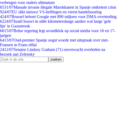
verbergen voor ouders ultimatum
65
31/07
Massale invasie illegale Marokkanen in Spanje ontketent crisis
9
24/07
EU slikt nieuwe VS-heffingen en vreest handelsoorlog
4
24/07
Brussel beboet Google met 890 miljoen voor DMA-overtreding
62
24/07
Israël bouwt in stilte kilometerslange aarden wal langs 'gele
lijn' in Gazastrook
66
15/07
Britse regering legt avondklok op social media voor 16 en 17-
jarigen
64
13/07
Oud-premier Spanje oogst woede met uitspraak over niet-
Fransen in Frans elftal
24
12/07
Senator Lindsey Graham (71) onverwacht overleden na
bezoek aan Zelensky