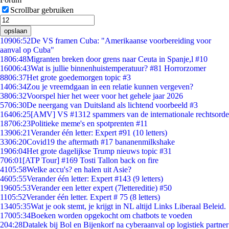
Scrollbar gebruiken
opslaan
109
06:52
De VS framen Cuba: "Amerikaanse voorbereiding voor
aanval op Cuba"
18
06:48
Migranten breken door grens naar Ceuta in Spanje,l #10
160
06:43
Wat is jullie binnenhuistemperatuur? #81 Horrorzomer
88
06:37
Het grote goedemorgen topic #3
14
06:34
Zou je vreemdgaan in een relatie kunnen vergeven?
38
06:32
Voorspel hier het weer voor het gehele jaar 2026
57
06:30
De neergang van Duitsland als lichtend voorbeeld #3
164
06:25
[AMV] VS #1312 spammers van de internationale rechtsorde
187
06:23
Politieke meme's en spotprenten #11
139
06:21
Verander één letter: Expert #91 (10 letters)
33
06:20
Covid19 the aftermath #17 bananenmilkshake
19
06:04
Het grote dagelijkse Trump nieuws topic #31
7
06:01
[ATP Tour] #169 Tosti Tallon back on fire
41
05:58
Welke accu's? en halen uit Asie?
46
05:55
Verander één letter: Expert #143 (9 letters)
196
05:53
Verander een letter expert (7lettereditie) #50
11
05:52
Verander één letter. Expert # 75 (8 letters)
134
05:35
Wat je ook stemt, je krijgt in NL altijd Links Liberaal Beleid.
170
05:34
Boeken worden opgekocht om chatbots te voeden
2
04:28
Datalek bij Bol en Bijenkorf na cyberaanval op logistiek partner