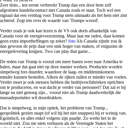
Zeer dom... ten eerste verbreekt Trump dan een door hem zelf
afgesloten handelscontract met Canada zoals er staat. Toch wel een
signaal dat een verdrag voor Trump niets uitmaakt als het hem niet zint
achteraf. Zegt iets over de waarde van 'Trumps woord'.
Verder zoals je ook kan lezen is de VS ook deels afhankelijk van
Canada voor de energievoorziening. Maar laat me raden, daar komen
geen extra importheffingen op zeker?
foto
Als Canada zijnde zou ik
dan gewoon de prijs daar een stuk hoger van maken, of enigszins de
energielevering knijpen. Two can play that game...
De reden van Trump is vooral om meer banen weer naar Amerika te
halen, maar dat gaat niet op deze manier werken. Producten worden
simpelweg fors duurder, waardoor de laag- en middeninkomens
minder kunnen besteden. Alleen de rijken zullen er minder van voelen.
Verder moet je ook mensen hebben die bedrijven/fabrieken oprichten
om te produceren, en wat dacht je verder van personeel? Dat zal er bij
lange na niet genoeg zijn... vooral niet als Trump daadwerkelijk die
massadeportaties wil doordrukken.
Dat is simpelweg, in mijn optiek, het probleem van Trump...
geopolitiek gezien snapt (of wil hij het niet snappen) hij er weinig van.
Egoïstisch, en alles enkel volgens zijn paadje. Zo werkt het in de
wereld niet. Zou me niets verbazen als de Verenigde Staten het