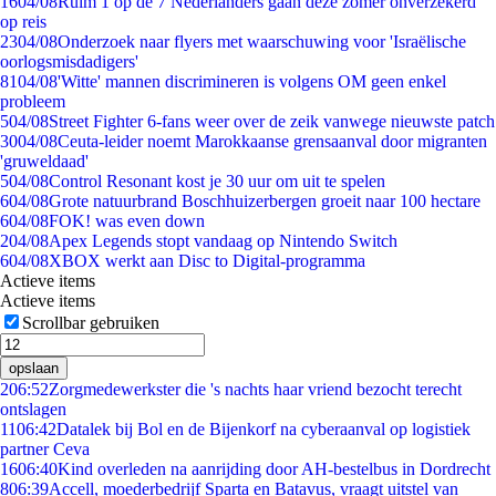
16
04/08
Ruim 1 op de 7 Nederlanders gaan deze zomer onverzekerd
op reis
23
04/08
Onderzoek naar flyers met waarschuwing voor 'Israëlische
oorlogsmisdadigers'
81
04/08
'Witte' mannen discrimineren is volgens OM geen enkel
probleem
5
04/08
Street Fighter 6-fans weer over de zeik vanwege nieuwste patch
30
04/08
Ceuta-leider noemt Marokkaanse grensaanval door migranten
'gruweldaad'
5
04/08
Control Resonant kost je 30 uur om uit te spelen
6
04/08
Grote natuurbrand Boschhuizerbergen groeit naar 100 hectare
6
04/08
FOK! was even down
2
04/08
Apex Legends stopt vandaag op Nintendo Switch
6
04/08
XBOX werkt aan Disc to Digital-programma
Actieve items
Actieve items
Scrollbar gebruiken
opslaan
2
06:52
Zorgmedewerkster die 's nachts haar vriend bezocht terecht
ontslagen
11
06:42
Datalek bij Bol en de Bijenkorf na cyberaanval op logistiek
partner Ceva
16
06:40
Kind overleden na aanrijding door AH-bestelbus in Dordrecht
8
06:39
Accell, moederbedrijf Sparta en Batavus, vraagt uitstel van