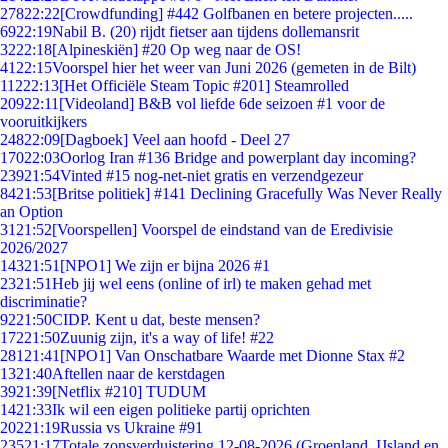
278
22:22
[Crowdfunding] #442 Golfbanen en betere projecten.....
69
22:19
Nabil B. (20) rijdt fietser aan tijdens dollemansrit
32
22:18
[Alpineskiën] #20 Op weg naar de OS!
41
22:15
Voorspel hier het weer van Juni 2026 (gemeten in de Bilt)
112
22:13
[Het Officiële Steam Topic #201] Steamrolled
209
22:11
[Videoland] B&B vol liefde 6de seizoen #1 voor de
vooruitkijkers
248
22:09
[Dagboek] Veel aan hoofd - Deel 27
170
22:03
Oorlog Iran #136 Bridge and powerplant day incoming?
239
21:54
Vinted #15 nog-net-niet gratis en verzendgezeur
84
21:53
[Britse politiek] #141 Declining Gracefully Was Never Really
an Option
31
21:52
[Voorspellen] Voorspel de eindstand van de Eredivisie
2026/2027
143
21:51
[NPO1] We zijn er bijna 2026 #1
23
21:51
Heb jij wel eens (online of irl) te maken gehad met
discriminatie?
92
21:50
CIDP. Kent u dat, beste mensen?
172
21:50
Zuunig zijn, it's a way of life! #22
281
21:41
[NPO1] Van Onschatbare Waarde met Dionne Stax #2
13
21:40
Aftellen naar de kerstdagen
39
21:39
[Netflix #210] TUDUM
14
21:33
Ik wil een eigen politieke partij oprichten
202
21:19
Russia vs Ukraine #91
235
21:17
Totale zonsverduistering 12-08-2026 (Groenland, IJsland en