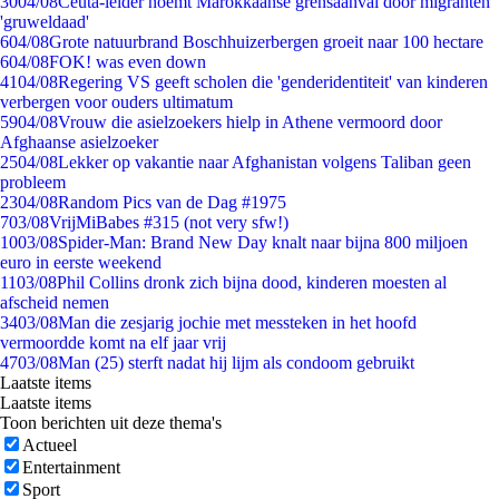
30
04/08
Ceuta-leider noemt Marokkaanse grensaanval door migranten
'gruweldaad'
6
04/08
Grote natuurbrand Boschhuizerbergen groeit naar 100 hectare
6
04/08
FOK! was even down
41
04/08
Regering VS geeft scholen die 'genderidentiteit' van kinderen
verbergen voor ouders ultimatum
59
04/08
Vrouw die asielzoekers hielp in Athene vermoord door
Afghaanse asielzoeker
25
04/08
Lekker op vakantie naar Afghanistan volgens Taliban geen
probleem
23
04/08
Random Pics van de Dag #1975
7
03/08
VrijMiBabes #315 (not very sfw!)
10
03/08
Spider-Man: Brand New Day knalt naar bijna 800 miljoen
euro in eerste weekend
11
03/08
Phil Collins dronk zich bijna dood, kinderen moesten al
afscheid nemen
34
03/08
Man die zesjarig jochie met messteken in het hoofd
vermoordde komt na elf jaar vrij
47
03/08
Man (25) sterft nadat hij lijm als condoom gebruikt
Laatste items
Laatste items
Toon berichten uit deze thema's
Actueel
Entertainment
Sport