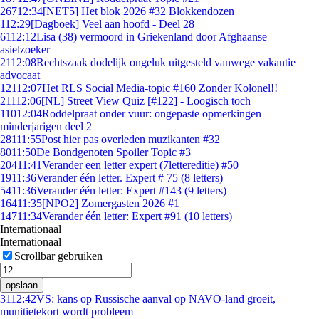
267
12:34
[NET5] Het blok 2026 #32 Blokkendozen
1
12:29
[Dagboek] Veel aan hoofd - Deel 28
61
12:12
Lisa (38) vermoord in Griekenland door Afghaanse
asielzoeker
21
12:08
Rechtszaak dodelijk ongeluk uitgesteld vanwege vakantie
advocaat
121
12:07
Het RLS Social Media-topic #160 Zonder Kolonel!!
211
12:06
[NL] Street View Quiz [#122] - Loogisch toch
110
12:04
Roddelpraat onder vuur: ongepaste opmerkingen
minderjarigen deel 2
281
11:55
Post hier pas overleden muzikanten #32
80
11:50
De Bondgenoten Spoiler Topic #3
204
11:41
Verander een letter expert (7lettereditie) #50
19
11:36
Verander één letter. Expert # 75 (8 letters)
54
11:36
Verander één letter: Expert #143 (9 letters)
164
11:35
[NPO2] Zomergasten 2026 #1
147
11:34
Verander één letter: Expert #91 (10 letters)
Internationaal
Internationaal
Scrollbar gebruiken
opslaan
31
12:42
VS: kans op Russische aanval op NAVO-land groeit,
munitietekort wordt probleem