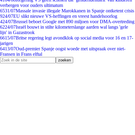
verbergen voor ouders ultimatum
65
31/07
Massale invasie illegale Marokkanen in Spanje ontketent crisis
9
24/07
EU slikt nieuwe VS-heffingen en vreest handelsoorlog
4
24/07
Brussel beboet Google met 890 miljoen voor DMA-overtreding
62
24/07
Israël bouwt in stilte kilometerslange aarden wal langs 'gele
lijn' in Gazastrook
66
15/07
Britse regering legt avondklok op social media voor 16 en 17-
jarigen
64
13/07
Oud-premier Spanje oogst woede met uitspraak over niet-
Fransen in Frans elftal