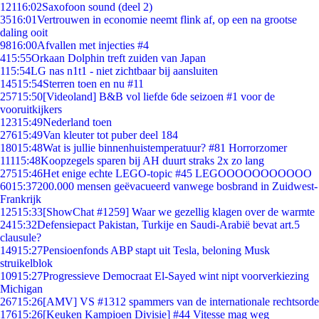
121
16:02
Saxofoon sound (deel 2)
35
16:01
Vertrouwen in economie neemt flink af, op een na grootse
daling ooit
98
16:00
Afvallen met injecties #4
4
15:55
Orkaan Dolphin treft zuiden van Japan
1
15:54
LG nas n1t1 - niet zichtbaar bij aansluiten
145
15:54
Sterren toen en nu #11
257
15:50
[Videoland] B&B vol liefde 6de seizoen #1 voor de
vooruitkijkers
123
15:49
Nederland toen
276
15:49
Van kleuter tot puber deel 184
180
15:48
Wat is jullie binnenhuistemperatuur? #81 Horrorzomer
111
15:48
Koopzegels sparen bij AH duurt straks 2x zo lang
275
15:46
Het enige echte LEGO-topic #45 LEGOOOOOOOOOOO
60
15:37
200.000 mensen geëvacueerd vanwege bosbrand in Zuidwest-
Frankrijk
125
15:33
[ShowChat #1259] Waar we gezellig klagen over de warmte
24
15:32
Defensiepact Pakistan, Turkije en Saudi-Arabië bevat art.5
clausule?
149
15:27
Pensioenfonds ABP stapt uit Tesla, beloning Musk
struikelblok
109
15:27
Progressieve Democraat El-Sayed wint nipt voorverkiezing
Michigan
267
15:26
[AMV] VS #1312 spammers van de internationale rechtsorde
176
15:26
[Keuken Kampioen Divisie] #44 Vitesse mag weg