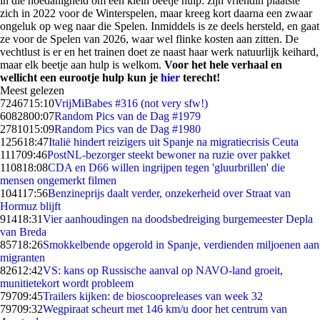
in die hoedanigheid om een klein beetje hulp: zijn vriendin plaatste
zich in 2022 voor de Winterspelen, maar kreeg kort daarna een zwaar
ongeluk op weg naar die Spelen. Inmiddels is ze deels hersteld, en gaat
ze voor de Spelen van 2026, waar wel flinke kosten aan zitten. De
vechtlust is er en het trainen doet ze naast haar werk natuurlijk keihard,
maar elk beetje aan hulp is welkom.
Voor het hele verhaal en
wellicht een eurootje hulp kun je
hier
terecht!
Meest gelezen
72467
15:10
VrijMiBabes #316 (not very sfw!)
60828
00:07
Random Pics van de Dag #1979
27810
15:09
Random Pics van de Dag #1980
1256
18:47
Italië hindert reizigers uit Spanje na migratiecrisis Ceuta
1117
09:46
PostNL-bezorger steekt bewoner na ruzie over pakket
1108
18:08
CDA en D66 willen ingrijpen tegen 'gluurbrillen' die
mensen ongemerkt filmen
1041
17:56
Benzineprijs daalt verder, onzekerheid over Straat van
Hormuz blijft
914
18:31
Vier aanhoudingen na doodsbedreiging burgemeester Depla
van Breda
857
18:26
Smokkelbende opgerold in Spanje, verdienden miljoenen aan
migranten
826
12:42
VS: kans op Russische aanval op NAVO-land groeit,
munitietekort wordt probleem
797
09:45
Trailers kijken: de bioscoopreleases van week 32
797
09:32
Wegpiraat scheurt met 146 km/u door het centrum van