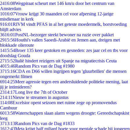
24
16:08
Wegpiraat scheurt met 146 km/u door het centrum van
Amsterdam
10
16:07
Vrouw krijgt 30 maanden cel voor afpersing 12-jarige
misdienaar in kerk
9
16:01
RIVM vindt PFAS in al het geteste moedermelk, borstvoeding
blijft advies
36
16:01
PostNL-bezorger steekt bewoner na ruzie over pakket
29
15:56
Houthi's vallen Saoedi-Arabië en Jemen aan, dreigen met
blokkade olieroute
14
15:54
Broer 135 keer gestoken en gesneden: zes jaar cel en tbs voor
doodslag Gouda
27
15:52
Italië hindert reizigers uit Spanje na migratiecrisis Ceuta
40
15:46
Random Pics van de Dag #1980
37
15:16
CDA en D66 willen ingrijpen tegen 'gluurbrillen' die mensen
ongemerkt filmen
69
14:25
Meer agressie tegen een andersluidende politieke mening, laat
jij je intimideren?
23
14:17
Long live the 7th of October
2
14:11
Nieuw te streamen in augustus
1
14:08
Excelsior opent seizoen met ruime zege op promovendus
Cambuur
60
13:58
Waterschappen slaan alarm wegens droogte: Gereedschapskist
leeg
37
13:13
Random Pics van de Dag #1833
16
12:43
Meta krijgt half miljard boete voor mentale schade bij jongeren