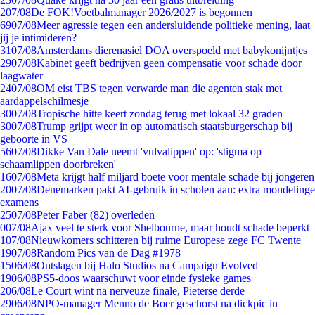
2
07/08
De FOK!Voetbalmanager 2026/2027 is begonnen
69
07/08
Meer agressie tegen een andersluidende politieke mening, laat
jij je intimideren?
31
07/08
Amsterdams dierenasiel DOA overspoeld met babykonijntjes
29
07/08
Kabinet geeft bedrijven geen compensatie voor schade door
laagwater
24
07/08
OM eist TBS tegen verwarde man die agenten stak met
aardappelschilmesje
30
07/08
Tropische hitte keert zondag terug met lokaal 32 graden
30
07/08
Trump grijpt weer in op automatisch staatsburgerschap bij
geboorte in VS
56
07/08
Dikke Van Dale neemt 'vulvalippen' op: 'stigma op
schaamlippen doorbreken'
16
07/08
Meta krijgt half miljard boete voor mentale schade bij jongeren
20
07/08
Denemarken pakt AI-gebruik in scholen aan: extra mondelinge
examens
25
07/08
Peter Faber (82) overleden
0
07/08
Ajax veel te sterk voor Shelbourne, maar houdt schade beperkt
1
07/08
Nieuwkomers schitteren bij ruime Europese zege FC Twente
19
07/08
Random Pics van de Dag #1978
15
06/08
Ontslagen bij Halo Studios na Campaign Evolved
19
06/08
PS5-doos waarschuwt voor einde fysieke games
2
06/08
Le Court wint na nerveuze finale, Pieterse derde
29
06/08
NPO-manager Menno de Boer geschorst na dickpic in