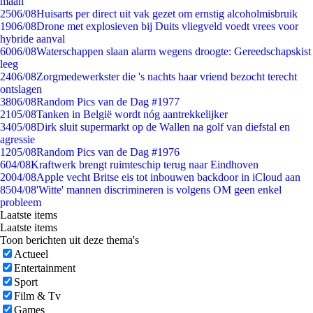
maan
25
06/08
Huisarts per direct uit vak gezet om ernstig alcoholmisbruik
19
06/08
Drone met explosieven bij Duits vliegveld voedt vrees voor
hybride aanval
60
06/08
Waterschappen slaan alarm wegens droogte: Gereedschapskist
leeg
24
06/08
Zorgmedewerkster die 's nachts haar vriend bezocht terecht
ontslagen
38
06/08
Random Pics van de Dag #1977
21
05/08
Tanken in België wordt nóg aantrekkelijker
34
05/08
Dirk sluit supermarkt op de Wallen na golf van diefstal en
agressie
12
05/08
Random Pics van de Dag #1976
6
04/08
Kraftwerk brengt ruimteschip terug naar Eindhoven
20
04/08
Apple vecht Britse eis tot inbouwen backdoor in iCloud aan
85
04/08
'Witte' mannen discrimineren is volgens OM geen enkel
probleem
Laatste items
Laatste items
Toon berichten uit deze thema's
Actueel
Entertainment
Sport
Film & Tv
Games