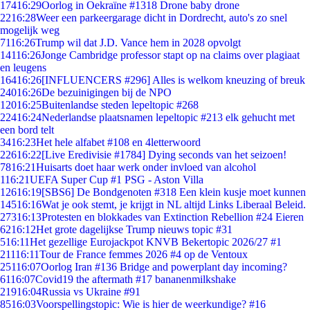
174
16:29
Oorlog in Oekraïne #1318 Drone baby drone
22
16:28
Weer een parkeergarage dicht in Dordrecht, auto's zo snel
mogelijk weg
71
16:26
Trump wil dat J.D. Vance hem in 2028 opvolgt
141
16:26
Jonge Cambridge professor stapt op na claims over plagiaat
en leugens
164
16:26
[INFLUENCERS #296] Alles is welkom kneuzing of breuk
240
16:26
De bezuinigingen bij de NPO
120
16:25
Buitenlandse steden lepeltopic #268
224
16:24
Nederlandse plaatsnamen lepeltopic #213 elk gehucht met
een bord telt
34
16:23
Het hele alfabet #108 en 4letterwoord
226
16:22
[Live Eredivisie #1784] Dying seconds van het seizoen!
78
16:21
Huisarts doet haar werk onder invloed van alcohol
1
16:21
UEFA Super Cup #1 PSG - Aston Villa
126
16:19
[SBS6] De Bondgenoten #318 Een klein kusje moet kunnen
145
16:16
Wat je ook stemt, je krijgt in NL altijd Links Liberaal Beleid.
273
16:13
Protesten en blokkades van Extinction Rebellion #24 Eieren
62
16:12
Het grote dagelijkse Trump nieuws topic #31
5
16:11
Het gezellige Eurojackpot KNVB Bekertopic 2026/27 #1
211
16:11
Tour de France femmes 2026 #4 op de Ventoux
251
16:07
Oorlog Iran #136 Bridge and powerplant day incoming?
61
16:07
Covid19 the aftermath #17 bananenmilkshake
219
16:04
Russia vs Ukraine #91
85
16:03
Voorspellingstopic: Wie is hier de weerkundige? #16