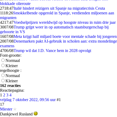
blokkade olieroute
27
18:47
Italië hindert reizigers uit Spanje na migratiecrisis Ceuta
11
18:26
Smokkelbende opgerold in Spanje, verdienden miljoenen aan
migranten
42
17:47
Voedselprijzen wereldwijd op hoogste niveau in ruim drie jaar
30
07/08
Trump grijpt weer in op automatisch staatsburgerschap bij
geboorte in VS
16
07/08
Meta krijgt half miljard boete voor mentale schade bij jongeren
20
07/08
Denemarken pakt AI-gebruik in scholen aan: extra mondelinge
examens
47
06/08
Trump wil dat J.D. Vance hem in 2028 opvolgt
Font-grootte:
Normaal
Kleiner
regelhoogte :
Normaal
Kleiner
162 reacties
Reactiepagina:
1
2
3
4
vrijdag 7 oktober 2022, 09:56 uur
#1
17
Miester
Dankjewel Rusland