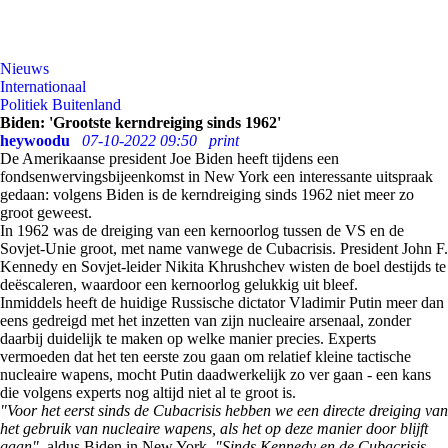
Nieuws
Internationaal
Politiek Buitenland
Biden: 'Grootste kerndreiging sinds 1962'
heywoodu
07-10-2022 09:50
print
De Amerikaanse president Joe Biden heeft tijdens een
fondsenwervingsbijeenkomst in New York een interessante uitspraak
gedaan: volgens Biden is de kerndreiging sinds 1962 niet meer zo
groot geweest.
In 1962 was de dreiging van een kernoorlog tussen de VS en de
Sovjet-Unie groot, met name vanwege de Cubacrisis. President John F.
Kennedy en Sovjet-leider Nikita Khrushchev wisten de boel destijds te
deëscaleren, waardoor een kernoorlog gelukkig uit bleef.
Inmiddels heeft de huidige Russische dictator Vladimir Putin meer dan
eens gedreigd met het inzetten van zijn nucleaire arsenaal, zonder
daarbij duidelijk te maken op welke manier precies. Experts
vermoeden dat het ten eerste zou gaan om relatief kleine tactische
nucleaire wapens, mocht Putin daadwerkelijk zo ver gaan - een kans
die volgens experts nog altijd niet al te groot is.
"Voor het eerst sinds de Cubacrisis hebben we een directe dreiging van
het gebruik van nucleaire wapens, als het op deze manier door blijft
gaan"
, aldus Biden in New York.
"Sinds Kennedy en de Cubacrisis