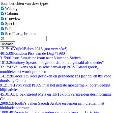
Toon berichten van deze types
Weblog
Column
(P)review
Special
Poll
Scrollbar gebruiken
opslaan
12
15:10
VrijMiBabes #316 (not very sfw!)
40
15:09
Random Pics van de Dag #1980
3
15:00
Jesus Simulator komt naar Nintendo Switch
18
13:26
Britney Spears: "Ik geloof dat ik heb gefaald als moeder"
32
12:42
VS: kans op Russische aanval op NAVO-land groeit,
munitietekort wordt probleem
14
12:28
Broer 135 keer gestoken en gesneden: zes jaar cel en tbs voor
doodslag Gouda
9
12:17
RIVM vindt PFAS in al het geteste moedermelk, borstvoeding
blijft advies
45
10:16
EU bekritiseert Meta en TikTok om verspreiden desinformatie
Ceuta
29
09:53
Houthi's vallen Saoedi-Arabië en Jemen aan, dreigen met
blokkade olieroute
10
09:49
Vrouw krijgt 30 maanden cel voor afpersing 12-jarige