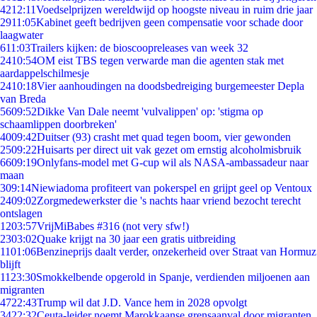
42
12:11
Voedselprijzen wereldwijd op hoogste niveau in ruim drie jaar
29
11:05
Kabinet geeft bedrijven geen compensatie voor schade door
laagwater
6
11:03
Trailers kijken: de bioscoopreleases van week 32
24
10:54
OM eist TBS tegen verwarde man die agenten stak met
aardappelschilmesje
24
10:18
Vier aanhoudingen na doodsbedreiging burgemeester Depla
van Breda
56
09:52
Dikke Van Dale neemt 'vulvalippen' op: 'stigma op
schaamlippen doorbreken'
40
09:42
Duitser (93) crasht met quad tegen boom, vier gewonden
25
09:22
Huisarts per direct uit vak gezet om ernstig alcoholmisbruik
66
09:19
Onlyfans-model met G-cup wil als NASA-ambassadeur naar
maan
3
09:14
Niewiadoma profiteert van pokerspel en grijpt geel op Ventoux
24
09:02
Zorgmedewerkster die 's nachts haar vriend bezocht terecht
ontslagen
12
03:57
VrijMiBabes #316 (not very sfw!)
23
03:02
Quake krijgt na 30 jaar een gratis uitbreiding
11
01:06
Benzineprijs daalt verder, onzekerheid over Straat van Hormuz
blijft
11
23:30
Smokkelbende opgerold in Spanje, verdienden miljoenen aan
migranten
47
22:43
Trump wil dat J.D. Vance hem in 2028 opvolgt
34
22:32
Ceuta-leider noemt Marokkaanse grensaanval door migranten