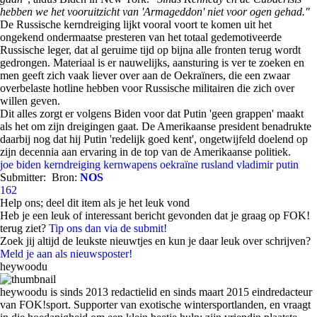
hebben we het vooruitzicht van 'Armageddon' niet voor ogen gehad."
De Russische kerndreiging lijkt vooral voort te komen uit het
ongekend ondermaatse presteren van het totaal gedemotiveerde
Russische leger, dat al geruime tijd op bijna alle fronten terug wordt
gedrongen. Materiaal is er nauwelijks, aansturing is ver te zoeken en
men geeft zich vaak liever over aan de Oekraïners, die een zwaar
overbelaste hotline hebben voor Russische militairen die zich over
willen geven.
Dit alles zorgt er volgens Biden voor dat Putin 'geen grappen' maakt
als het om zijn dreigingen gaat. De Amerikaanse president benadrukte
daarbij nog dat hij Putin 'redelijk goed kent', ongetwijfeld doelend op
zijn decennia aan ervaring in de top van de Amerikaanse politiek.
joe biden
kerndreiging
kernwapens
oekraïne
rusland
vladimir putin
Submitter:
Bron:
NOS
162
Help ons; deel dit item als je het leuk vond
Heb je een leuk of interessant bericht gevonden dat je graag op FOK!
terug ziet?
Tip ons dan via de submit!
Zoek jij altijd de leukste nieuwtjes en kun je daar leuk over schrijven?
Meld je aan als nieuwsposter!
heywoodu
heywoodu is sinds 2013 redactielid en sinds maart 2015 eindredacteur
van FOK!sport. Supporter van exotische wintersportlanden, en vraagt