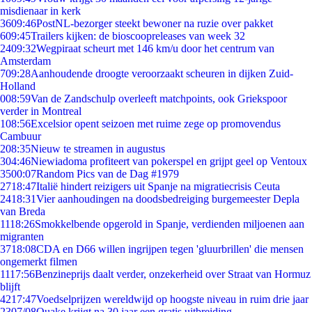
misdienaar in kerk
36
09:46
PostNL-bezorger steekt bewoner na ruzie over pakket
6
09:45
Trailers kijken: de bioscoopreleases van week 32
24
09:32
Wegpiraat scheurt met 146 km/u door het centrum van
Amsterdam
7
09:28
Aanhoudende droogte veroorzaakt scheuren in dijken Zuid-
Holland
0
08:59
Van de Zandschulp overleeft matchpoints, ook Griekspoor
verder in Montreal
1
08:56
Excelsior opent seizoen met ruime zege op promovendus
Cambuur
2
08:35
Nieuw te streamen in augustus
3
04:46
Niewiadoma profiteert van pokerspel en grijpt geel op Ventoux
35
00:07
Random Pics van de Dag #1979
27
18:47
Italië hindert reizigers uit Spanje na migratiecrisis Ceuta
24
18:31
Vier aanhoudingen na doodsbedreiging burgemeester Depla
van Breda
11
18:26
Smokkelbende opgerold in Spanje, verdienden miljoenen aan
migranten
37
18:08
CDA en D66 willen ingrijpen tegen 'gluurbrillen' die mensen
ongemerkt filmen
11
17:56
Benzineprijs daalt verder, onzekerheid over Straat van Hormuz
blijft
42
17:47
Voedselprijzen wereldwijd op hoogste niveau in ruim drie jaar
23
07/08
Quake krijgt na 30 jaar een gratis uitbreiding