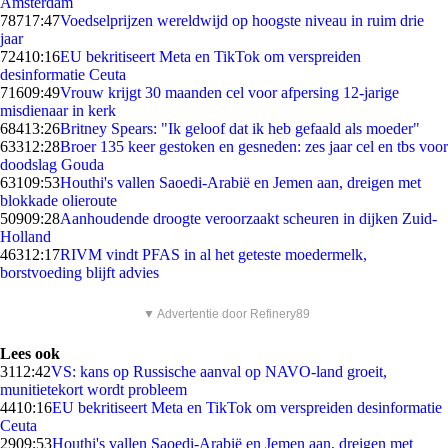
Amsterdam
787
17:47
Voedselprijzen wereldwijd op hoogste niveau in ruim drie
jaar
724
10:16
EU bekritiseert Meta en TikTok om verspreiden
desinformatie Ceuta
716
09:49
Vrouw krijgt 30 maanden cel voor afpersing 12-jarige
misdienaar in kerk
684
13:26
Britney Spears: "Ik geloof dat ik heb gefaald als moeder"
633
12:28
Broer 135 keer gestoken en gesneden: zes jaar cel en tbs voor
doodslag Gouda
631
09:53
Houthi's vallen Saoedi-Arabië en Jemen aan, dreigen met
blokkade olieroute
509
09:28
Aanhoudende droogte veroorzaakt scheuren in dijken Zuid-
Holland
463
12:17
RIVM vindt PFAS in al het geteste moedermelk,
borstvoeding blijft advies
▼ Advertentie door Refinery89
Lees ook
31
12:42
VS: kans op Russische aanval op NAVO-land groeit,
munitietekort wordt probleem
44
10:16
EU bekritiseert Meta en TikTok om verspreiden desinformatie
Ceuta
29
09:53
Houthi's vallen Saoedi-Arabië en Jemen aan, dreigen met