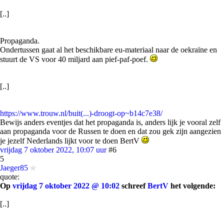
[..]
Propaganda.
Ondertussen gaat al het beschikbare eu-materiaal naar de oekraïne en
stuurt de VS voor 40 miljard aan pief-paf-poef.
[..]
https://www.trouw.nl/buit(...)-droogt-op~b14c7e38/
Bewijs anders eventjes dat het propaganda is, anders lijk je vooral zelf
aan propaganda voor de Russen te doen en dat zou gek zijn aangezien
je jezelf Nederlands lijkt voor te doen BertV
vrijdag 7 oktober 2022, 10:07 uur
#6
5
Jaeger85
quote:
Op
vrijdag 7 oktober 2022 @ 10:02
schreef
BertV
het volgende:
[..]