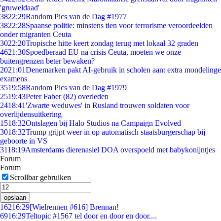
'gruweldaad'
38
22:29
Random Pics van de Dag #1977
38
22:28
Spaanse politie: minstens tien voor terrorisme veroordeelden
onder migranten Ceuta
30
22:20
Tropische hitte keert zondag terug met lokaal 32 graden
46
21:30
Spoedberaad EU na crisis Ceuta, moeten we onze
buitengrenzen beter bewaken?
20
21:01
Denemarken pakt AI-gebruik in scholen aan: extra mondelinge
examens
35
19:58
Random Pics van de Dag #1979
25
19:43
Peter Faber (82) overleden
24
18:41
'Zwarte weduwes' in Rusland trouwen soldaten voor
overlijdensuitkering
15
18:32
Ontslagen bij Halo Studios na Campaign Evolved
30
18:32
Trump grijpt weer in op automatisch staatsburgerschap bij
geboorte in VS
31
18:19
Amsterdams dierenasiel DOA overspoeld met babykonijntjes
Forum
Forum
Scrollbar gebruiken
opslaan
162
16:29
[Wielrennen #616] Brennan!
69
16:29
Teltopic #1567 tel door en door en door....