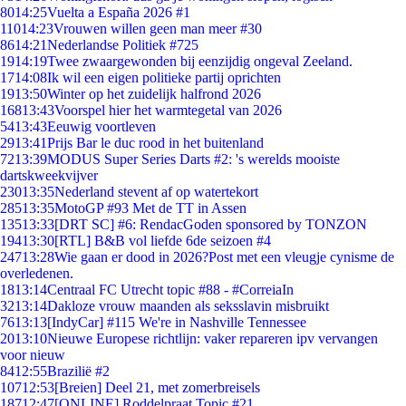
80
14:25
Vuelta a España 2026 #1
110
14:23
Vrouwen willen geen man meer #30
86
14:21
Nederlandse Politiek #725
19
14:19
Twee zwaargewonden bij eenzijdig ongeval Zeeland.
17
14:08
Ik wil een eigen politieke partij oprichten
19
13:50
Winter op het zuidelijk halfrond 2026
168
13:43
Voorspel hier het warmtegetal van 2026
54
13:43
Eeuwig voortleven
29
13:41
Prijs Bar le duc rood in het buitenland
72
13:39
MODUS Super Series Darts #2: 's werelds mooiste
dartskweekvijver
230
13:35
Nederland stevent af op watertekort
285
13:35
MotoGP #93 Met de TT in Assen
135
13:33
[DRT SC] #6: RendacGoden sponsored by TONZON
194
13:30
[RTL] B&B vol liefde 6de seizoen #4
247
13:28
Wie gaan er dood in 2026?Post met een vleugje cynisme de
overledenen.
18
13:14
Centraal FC Utrecht topic #88 - #CorreiaIn
32
13:14
Dakloze vrouw maanden als seksslavin misbruikt
76
13:13
[IndyCar] #115 We're in Nashville Tennessee
20
13:10
Nieuwe Europese richtlijn: vaker repareren ipv vervangen
voor nieuw
84
12:55
Brazilië #2
107
12:53
[Breien] Deel 21, met zomerbreisels
187
12:47
[ONLINE] Roddelpraat Topic #21