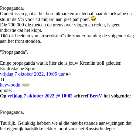
Propaganda.
Ondertussen gaat al het beschikbare eu-materiaal naar de oekraïne en
stuurt de VS voor 40 miljard aan pief-paf-poef.
Die 700.000 die meteen de grens over vlogen en reden, is geen
indicatie dat het klopt.
TikTok beelden van "reservisten" die zonder training de volgende dag
aan het front stonden..
"Propaganda".
Enige propaganda wat ik hier zie is jouw Kremlin troll geleuter.
Eindredactie Sport
vrijdag 7 oktober 2022, 10:05 uur
#4
11
heywoodu
quote:
Op
vrijdag 7 oktober 2022 @ 10:02
schreef
BertV
het volgende:
Propaganda.
Tuurlijk. Gelukkig hebben we al die niet-bestaande aanwijzingen dat
het eigenlijk hartstikke lekker loopt voor het Russische leger!