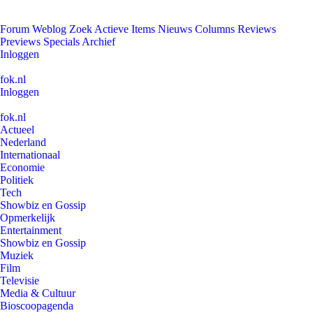
Forum
Weblog
Zoek
Actieve Items
Nieuws
Columns
Reviews
Previews
Specials
Archief
Inloggen
fok.nl
Inloggen
fok.nl
Actueel
Nederland
Internationaal
Economie
Politiek
Tech
Showbiz en Gossip
Opmerkelijk
Entertainment
Showbiz en Gossip
Muziek
Film
Televisie
Media & Cultuur
Bioscoopagenda