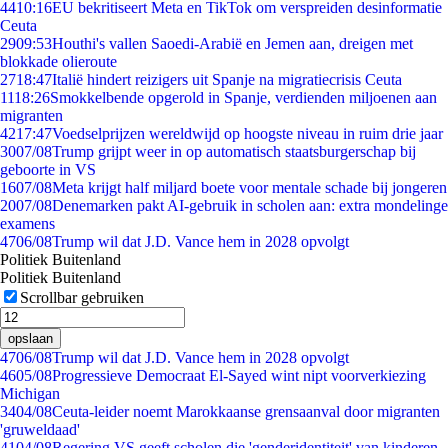
44
10:16
EU bekritiseert Meta en TikTok om verspreiden desinformatie
Ceuta
29
09:53
Houthi's vallen Saoedi-Arabië en Jemen aan, dreigen met
blokkade olieroute
27
18:47
Italië hindert reizigers uit Spanje na migratiecrisis Ceuta
11
18:26
Smokkelbende opgerold in Spanje, verdienden miljoenen aan
migranten
42
17:47
Voedselprijzen wereldwijd op hoogste niveau in ruim drie jaar
30
07/08
Trump grijpt weer in op automatisch staatsburgerschap bij
geboorte in VS
16
07/08
Meta krijgt half miljard boete voor mentale schade bij jongeren
20
07/08
Denemarken pakt AI-gebruik in scholen aan: extra mondelinge
examens
47
06/08
Trump wil dat J.D. Vance hem in 2028 opvolgt
Politiek Buitenland
Politiek Buitenland
Scrollbar gebruiken
opslaan
47
06/08
Trump wil dat J.D. Vance hem in 2028 opvolgt
46
05/08
Progressieve Democraat El-Sayed wint nipt voorverkiezing
Michigan
34
04/08
Ceuta-leider noemt Marokkaanse grensaanval door migranten
'gruweldaad'
41
04/08
Regering VS geeft scholen die 'genderidentiteit' van kinderen