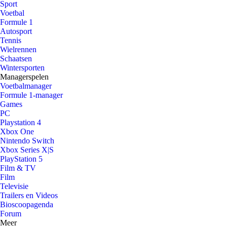
Sport
Voetbal
Formule 1
Autosport
Tennis
Wielrennen
Schaatsen
Wintersporten
Managerspelen
Voetbalmanager
Formule 1-manager
Games
PC
Playstation 4
Xbox One
Nintendo Switch
Xbox Series X|S
PlayStation 5
Film & TV
Film
Televisie
Trailers en Videos
Bioscoopagenda
Forum
Meer