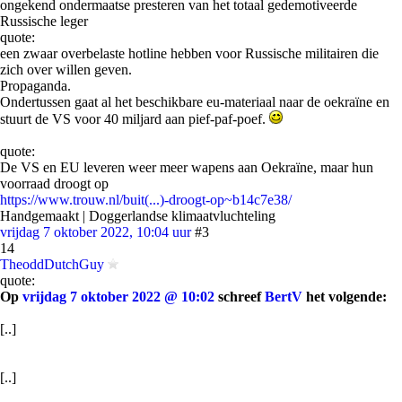
ongekend ondermaatse presteren van het totaal gedemotiveerde
Russische leger
quote:
een zwaar overbelaste hotline hebben voor Russische militairen die
zich over willen geven.
Propaganda.
Ondertussen gaat al het beschikbare eu-materiaal naar de oekraïne en
stuurt de VS voor 40 miljard aan pief-paf-poef.
quote:
De VS en EU leveren weer meer wapens aan Oekraïne, maar hun
voorraad droogt op
https://www.trouw.nl/buit(...)-droogt-op~b14c7e38/
Handgemaakt | Doggerlandse klimaatvluchteling
vrijdag 7 oktober 2022, 10:04 uur
#3
14
TheoddDutchGuy
quote:
Op
vrijdag 7 oktober 2022 @ 10:02
schreef
BertV
het volgende:
[..]
[..]