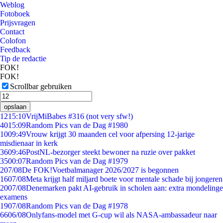
Weblog
Fotoboek
Prijsvragen
Contact
Colofon
Feedback
Tip de redactie
FOK!
FOK!
Scrollbar gebruiken
opslaan
12
15:10
VrijMiBabes #316 (not very sfw!)
40
15:09
Random Pics van de Dag #1980
10
09:49
Vrouw krijgt 30 maanden cel voor afpersing 12-jarige
misdienaar in kerk
36
09:46
PostNL-bezorger steekt bewoner na ruzie over pakket
35
00:07
Random Pics van de Dag #1979
2
07/08
De FOK!Voetbalmanager 2026/2027 is begonnen
16
07/08
Meta krijgt half miljard boete voor mentale schade bij jongeren
20
07/08
Denemarken pakt AI-gebruik in scholen aan: extra mondelinge
examens
19
07/08
Random Pics van de Dag #1978
66
06/08
Onlyfans-model met G-cup wil als NASA-ambassadeur naar