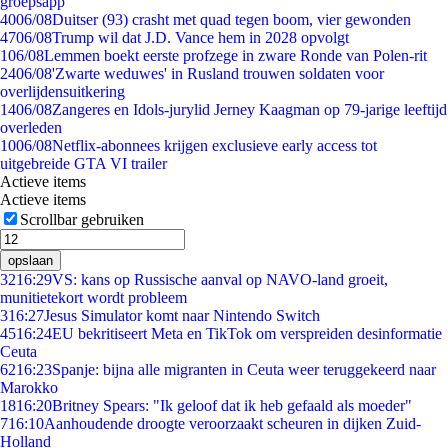
groepsapp
40
06/08
Duitser (93) crasht met quad tegen boom, vier gewonden
47
06/08
Trump wil dat J.D. Vance hem in 2028 opvolgt
1
06/08
Lemmen boekt eerste profzege in zware Ronde van Polen-rit
24
06/08
'Zwarte weduwes' in Rusland trouwen soldaten voor
overlijdensuitkering
14
06/08
Zangeres en Idols-jurylid Jerney Kaagman op 79-jarige leeftijd
overleden
10
06/08
Netflix-abonnees krijgen exclusieve early access tot
uitgebreide GTA VI trailer
Actieve items
Actieve items
Scrollbar gebruiken
opslaan
32
16:29
VS: kans op Russische aanval op NAVO-land groeit,
munitietekort wordt probleem
3
16:27
Jesus Simulator komt naar Nintendo Switch
45
16:24
EU bekritiseert Meta en TikTok om verspreiden desinformatie
Ceuta
62
16:23
Spanje: bijna alle migranten in Ceuta weer teruggekeerd naar
Marokko
18
16:20
Britney Spears: "Ik geloof dat ik heb gefaald als moeder"
7
16:10
Aanhoudende droogte veroorzaakt scheuren in dijken Zuid-
Holland