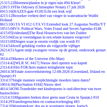
213
15:22
Bloemen/planten in je eigen tuin #94 Kleur!
228
15:19
The Odyssey (Christopher Nolan) 17 juli 2026
69
15:16
[HAZES-gate #118] Echt een leuk wijf
42
15:12
Bezoeker verliest deel van vinger in waterattractie Walibi
Holland
86
15:10
GTA VI #12 GTA VI Extended look 27 Augustus Netflix/YT
185
15:08
VS: Political Wars, Voter Fraud and Secret Agendas #148
41
15:05
[videoland]The Real Housewives van het Zuiden
53
15:04
Zou je vreemdgaan in een relatie kunnen vergeven?
161
15:00
Dingen waar je enorm vrolijk van wordt #3
51
14:54
Jezelf gelukkig voelen als vrijgezelle vijftiger
262
14:51
Agent smijt zwangere vrouw op de grond, onderzoek gestart
#2
36
14:43
Masters of the Universe (He-Man)
151
14:42
[WLR SC #417] Nieuw deel openen was kaputt
231
14:41
Het FOK!kers maken teringherrie topic
260
14:38
Totale zonsverduistering 12-08-2026 (Groenland, IJsland en
Spanje) #1
33
14:37
Single mannen verplichtsingle moeders laten daten?
180
14:36
[PlayStation #184] Nieuw deel
46
14:34
OM-Teamleider met kinderporno is oud-directeur van twee
basisscholen
152
14:31
Migranten breken door grens naar Ceuta in Spanje,l #10
31
14:29
Transfergeruchten en contractverlenging #83
73
14:26
Woningtekort: dus ga je woningen slopen, logisch