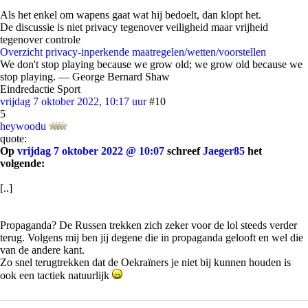
Als het enkel om wapens gaat wat hij bedoelt, dan klopt het.
De discussie is niet privacy tegenover veiligheid maar vrijheid
tegenover controle
Overzicht privacy-inperkende maatregelen/wetten/voorstellen
We don't stop playing because we grow old; we grow old because we
stop playing. ― George Bernard Shaw
Eindredactie Sport
vrijdag 7 oktober 2022, 10:17 uur
#10
5
heywoodu
quote:
Op
vrijdag 7 oktober 2022 @ 10:07
schreef
Jaeger85
het
volgende:
[..]
Propaganda? De Russen trekken zich zeker voor de lol steeds verder
terug. Volgens mij ben jij degene die in propaganda gelooft en wel die
van de andere kant.
Zo snel terugtrekken dat de Oekraïners je niet bij kunnen houden is
ook een tactiek natuurlijk
▼ Advertentie door Refinery89