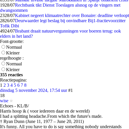
19
28/07
Rechtbank tikt Dienst Toeslagen alsnog op de vingers met
dwangsommen
23
28/07
Kabinet negeert klimaatrechter over Bonaire: deadline verloopt
28
26/07
Deurwaarder legt beslag bij onvindbare Bij1-fractievoorzitter
Tofik Dibi
49
24/07
Brabant draait natuurvergunningen voor boeren terug: ook
elders in het land?
Font-grootte:
Normaal
Kleiner
regelhoogte :
Normaal
Kleiner
355 reacties
Reactiepagina:
1
2
3
4
5
6
7
8
dinsdag 5 november 2024, 17:54 uur
#1
18
wise
Echoes - KL/B/
Harris hoop ik ( voor iedereen daar en de wereld)
I had a splitting headache.From which the future's made.
† Ryan Dunn (June 11, 1977 – June 20, 2011)
It's funny. All you have to do is say something nobody understands