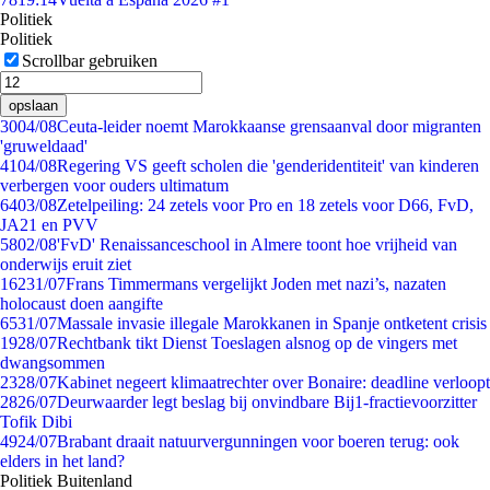
Politiek
Politiek
Scrollbar gebruiken
opslaan
30
04/08
Ceuta-leider noemt Marokkaanse grensaanval door migranten
'gruweldaad'
41
04/08
Regering VS geeft scholen die 'genderidentiteit' van kinderen
verbergen voor ouders ultimatum
64
03/08
Zetelpeiling: 24 zetels voor Pro en 18 zetels voor D66, FvD,
JA21 en PVV
58
02/08
'FvD' Renaissanceschool in Almere toont hoe vrijheid van
onderwijs eruit ziet
162
31/07
Frans Timmermans vergelijkt Joden met nazi’s, nazaten
holocaust doen aangifte
65
31/07
Massale invasie illegale Marokkanen in Spanje ontketent crisis
19
28/07
Rechtbank tikt Dienst Toeslagen alsnog op de vingers met
dwangsommen
23
28/07
Kabinet negeert klimaatrechter over Bonaire: deadline verloopt
28
26/07
Deurwaarder legt beslag bij onvindbare Bij1-fractievoorzitter
Tofik Dibi
49
24/07
Brabant draait natuurvergunningen voor boeren terug: ook
elders in het land?
Politiek Buitenland