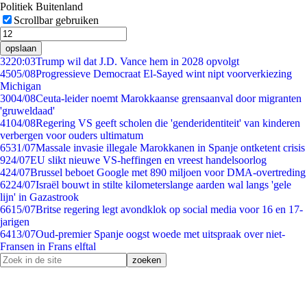
Politiek Buitenland
Scrollbar gebruiken
opslaan
32
20:03
Trump wil dat J.D. Vance hem in 2028 opvolgt
45
05/08
Progressieve Democraat El-Sayed wint nipt voorverkiezing
Michigan
30
04/08
Ceuta-leider noemt Marokkaanse grensaanval door migranten
'gruweldaad'
41
04/08
Regering VS geeft scholen die 'genderidentiteit' van kinderen
verbergen voor ouders ultimatum
65
31/07
Massale invasie illegale Marokkanen in Spanje ontketent crisis
9
24/07
EU slikt nieuwe VS-heffingen en vreest handelsoorlog
4
24/07
Brussel beboet Google met 890 miljoen voor DMA-overtreding
62
24/07
Israël bouwt in stilte kilometerslange aarden wal langs 'gele
lijn' in Gazastrook
66
15/07
Britse regering legt avondklok op social media voor 16 en 17-
jarigen
64
13/07
Oud-premier Spanje oogst woede met uitspraak over niet-
Fransen in Frans elftal