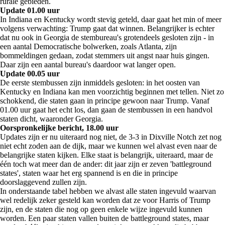
rurale gebieden.
Update 01.00 uur
In Indiana en Kentucky wordt stevig geteld, daar gaat het min of meer
volgens verwachting: Trump gaat dat winnen. Belangrijker is echter
dat nu ook in Georgia de stembureau's grotendeels gesloten zijn - in
een aantal Democratische bolwerken, zoals Atlanta, zijn
bommeldingen gedaan, zodat stemmers uit angst naar huis gingen.
Daar zijn een aantal bureau's daardoor wat langer open.
Update 00.05 uur
De eerste stembussen zijn inmiddels gesloten: in het oosten van
Kentucky en Indiana kan men voorzichtig beginnen met tellen. Niet zo
schokkend, die staten gaan in principe gewoon naar Trump. Vanaf
01.00 uur gaat het echt los, dan gaan de stembussen in een handvol
staten dicht, waaronder Georgia.
Oorspronkelijke bericht, 18.00 uur
Updates zijn er nu uiteraard nog niet, de 3-3 in Dixville Notch zet nog
niet echt zoden aan de dijk, maar we kunnen wel alvast even naar de
belangrijke staten kijken. Elke staat is belangrijk, uiteraard, maar de
één toch wat meer dan de ander: dit jaar zijn er zeven 'battleground
states', staten waar het erg spannend is en die in principe
doorslaggevend zullen zijn.
In onderstaande tabel hebben we alvast alle staten ingevuld waarvan
wel redelijk zeker gesteld kan worden dat ze voor Harris of Trump
zijn, en de staten die nog op geen enkele wijze ingevuld kunnen
worden. Een paar staten vallen buiten de battleground states, maar