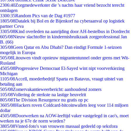
23
06:40
Zorgmedewerkster die 's nachts haar vriend bezocht terecht
ontslagen
33
00:35
Random Pics van de Dag #1977
18
05/08
Datalek bij Bol en de Bijenkorf na cyberaanval op logistiek
partner Ceva
33
05/08
Kind overleden na aanrijding door AH-bestelbus in Dordrecht
6
05/08
Nieuw slachtoffer in kindermisbruikzaak zorgprofessional Jan
B. (66)
3
05/08
Geen Qatar en Abu Dhabi? Dan eindigt Formule 1-seizoen
mogelijk in Europa
5
05/08
Litouwen vindt opnieuw migrantentunnel onder grens met Wit-
Rusland
45
05/08
Progressieve Democraat El-Sayed wint nipt voorverkiezing
Michigan
11
05/08
Accell, moederbedrijf Sparta en Batavus, vraagt uitstel van
betaling aan
5
05/08
Zomervakantieweerbericht: aanhoudend zomers
1
05/08
Vollering de sterkste na lastige heuvelrit
8
05/08
The Division Resurgence nu gratis op pc
36
05/08
Hackers roven Coldcard-bitcoinwallets leeg voor 114 miljoen
dollar
45
05/08
Doorwerken na AOW-leeftijd vaker vastgelegd in cao's, moet
werken na je 67e de norm worden?
38
05/08
Vinted-foto's van vrouwen massaal gedeeld op seksfora