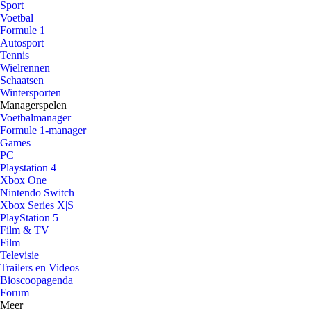
Sport
Voetbal
Formule 1
Autosport
Tennis
Wielrennen
Schaatsen
Wintersporten
Managerspelen
Voetbalmanager
Formule 1-manager
Games
PC
Playstation 4
Xbox One
Nintendo Switch
Xbox Series X|S
PlayStation 5
Film & TV
Film
Televisie
Trailers en Videos
Bioscoopagenda
Forum
Meer