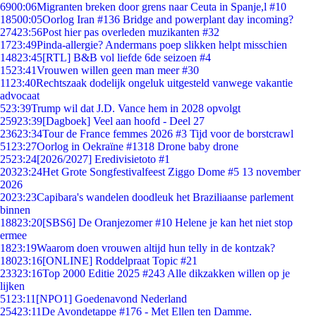
69
00:06
Migranten breken door grens naar Ceuta in Spanje,l #10
185
00:05
Oorlog Iran #136 Bridge and powerplant day incoming?
274
23:56
Post hier pas overleden muzikanten #32
17
23:49
Pinda-allergie? Andermans poep slikken helpt misschien
148
23:45
[RTL] B&B vol liefde 6de seizoen #4
15
23:41
Vrouwen willen geen man meer #30
11
23:40
Rechtszaak dodelijk ongeluk uitgesteld vanwege vakantie
advocaat
5
23:39
Trump wil dat J.D. Vance hem in 2028 opvolgt
259
23:39
[Dagboek] Veel aan hoofd - Deel 27
236
23:34
Tour de France femmes 2026 #3 Tijd voor de borstcrawl
51
23:27
Oorlog in Oekraïne #1318 Drone baby drone
25
23:24
[2026/2027] Eredivisietoto #1
203
23:24
Het Grote Songfestivalfeest Ziggo Dome #5 13 november
2026
20
23:23
Capibara's wandelen doodleuk het Braziliaanse parlement
binnen
188
23:20
[SBS6] De Oranjezomer #10 Helene je kan het niet stop
ermee
18
23:19
Waarom doen vrouwen altijd hun telly in de kontzak?
180
23:16
[ONLINE] Roddelpraat Topic #21
233
23:16
Top 2000 Editie 2025 #243 Alle dikzakken willen op je
lijken
51
23:11
[NPO1] Goedenavond Nederland
254
23:11
De Avondetappe #176 - Met Ellen ten Damme.