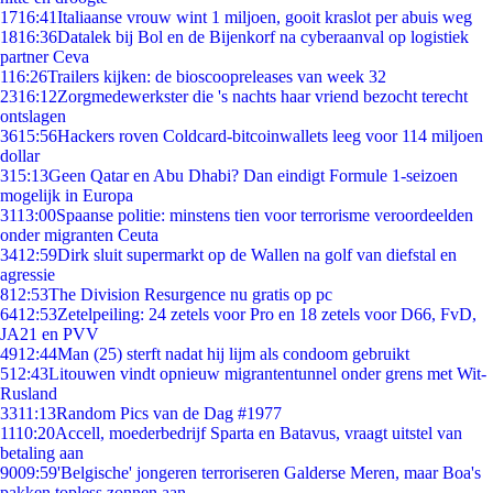
17
16:41
Italiaanse vrouw wint 1 miljoen, gooit kraslot per abuis weg
18
16:36
Datalek bij Bol en de Bijenkorf na cyberaanval op logistiek
partner Ceva
1
16:26
Trailers kijken: de bioscoopreleases van week 32
23
16:12
Zorgmedewerkster die 's nachts haar vriend bezocht terecht
ontslagen
36
15:56
Hackers roven Coldcard-bitcoinwallets leeg voor 114 miljoen
dollar
3
15:13
Geen Qatar en Abu Dhabi? Dan eindigt Formule 1-seizoen
mogelijk in Europa
31
13:00
Spaanse politie: minstens tien voor terrorisme veroordeelden
onder migranten Ceuta
34
12:59
Dirk sluit supermarkt op de Wallen na golf van diefstal en
agressie
8
12:53
The Division Resurgence nu gratis op pc
64
12:53
Zetelpeiling: 24 zetels voor Pro en 18 zetels voor D66, FvD,
JA21 en PVV
49
12:44
Man (25) sterft nadat hij lijm als condoom gebruikt
5
12:43
Litouwen vindt opnieuw migrantentunnel onder grens met Wit-
Rusland
33
11:13
Random Pics van de Dag #1977
11
10:20
Accell, moederbedrijf Sparta en Batavus, vraagt uitstel van
betaling aan
90
09:59
'Belgische' jongeren terroriseren Galderse Meren, maar Boa's
pakken topless zonnen aan