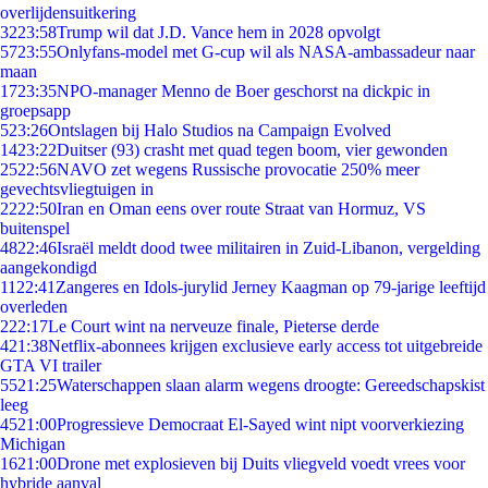
overlijdensuitkering
32
23:58
Trump wil dat J.D. Vance hem in 2028 opvolgt
57
23:55
Onlyfans-model met G-cup wil als NASA-ambassadeur naar
maan
17
23:35
NPO-manager Menno de Boer geschorst na dickpic in
groepsapp
5
23:26
Ontslagen bij Halo Studios na Campaign Evolved
14
23:22
Duitser (93) crasht met quad tegen boom, vier gewonden
25
22:56
NAVO zet wegens Russische provocatie 250% meer
gevechtsvliegtuigen in
22
22:50
Iran en Oman eens over route Straat van Hormuz, VS
buitenspel
48
22:46
Israël meldt dood twee militairen in Zuid-Libanon, vergelding
aangekondigd
11
22:41
Zangeres en Idols-jurylid Jerney Kaagman op 79-jarige leeftijd
overleden
2
22:17
Le Court wint na nerveuze finale, Pieterse derde
4
21:38
Netflix-abonnees krijgen exclusieve early access tot uitgebreide
GTA VI trailer
55
21:25
Waterschappen slaan alarm wegens droogte: Gereedschapskist
leeg
45
21:00
Progressieve Democraat El-Sayed wint nipt voorverkiezing
Michigan
16
21:00
Drone met explosieven bij Duits vliegveld voedt vrees voor
hybride aanval