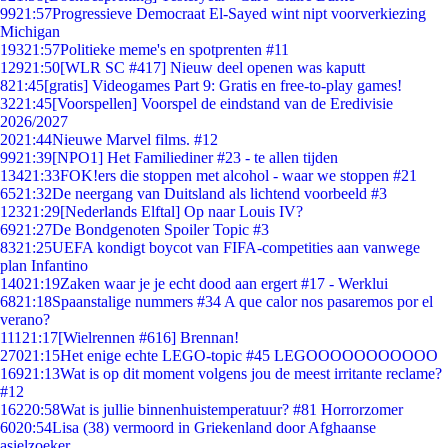
99
21:57
Progressieve Democraat El-Sayed wint nipt voorverkiezing
Michigan
193
21:57
Politieke meme's en spotprenten #11
129
21:50
[WLR SC #417] Nieuw deel openen was kaputt
8
21:45
[gratis] Videogames Part 9: Gratis en free-to-play games!
32
21:45
[Voorspellen] Voorspel de eindstand van de Eredivisie
2026/2027
20
21:44
Nieuwe Marvel films. #12
99
21:39
[NPO1] Het Familiediner #23 - te allen tijden
134
21:33
FOK!ers die stoppen met alcohol - waar we stoppen #21
65
21:32
De neergang van Duitsland als lichtend voorbeeld #3
123
21:29
[Nederlands Elftal] Op naar Louis IV?
69
21:27
De Bondgenoten Spoiler Topic #3
83
21:25
UEFA kondigt boycot van FIFA-competities aan vanwege
plan Infantino
140
21:19
Zaken waar je je echt dood aan ergert #17 - Werklui
68
21:18
Spaanstalige nummers #34 A que calor nos pasaremos por el
verano?
111
21:17
[Wielrennen #616] Brennan!
270
21:15
Het enige echte LEGO-topic #45 LEGOOOOOOOOOOO
169
21:13
Wat is op dit moment volgens jou de meest irritante reclame?
#12
162
20:58
Wat is jullie binnenhuistemperatuur? #81 Horrorzomer
60
20:54
Lisa (38) vermoord in Griekenland door Afghaanse
asielzoeker