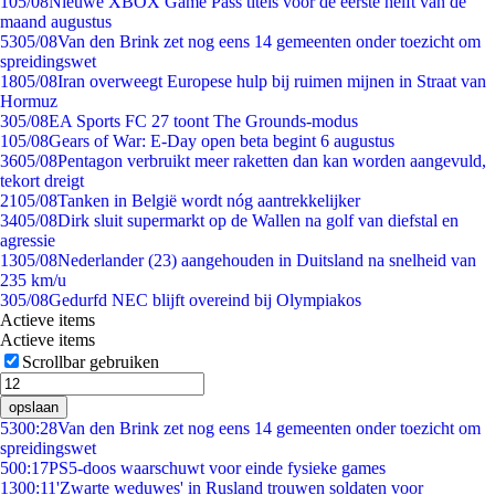
1
05/08
Nieuwe XBOX Game Pass titels voor de eerste helft van de
maand augustus
53
05/08
Van den Brink zet nog eens 14 gemeenten onder toezicht om
spreidingswet
18
05/08
Iran overweegt Europese hulp bij ruimen mijnen in Straat van
Hormuz
3
05/08
EA Sports FC 27 toont The Grounds-modus
1
05/08
Gears of War: E-Day open beta begint 6 augustus
36
05/08
Pentagon verbruikt meer raketten dan kan worden aangevuld,
tekort dreigt
21
05/08
Tanken in België wordt nóg aantrekkelijker
34
05/08
Dirk sluit supermarkt op de Wallen na golf van diefstal en
agressie
13
05/08
Nederlander (23) aangehouden in Duitsland na snelheid van
235 km/u
3
05/08
Gedurfd NEC blijft overeind bij Olympiakos
Actieve items
Actieve items
Scrollbar gebruiken
opslaan
53
00:28
Van den Brink zet nog eens 14 gemeenten onder toezicht om
spreidingswet
5
00:17
PS5-doos waarschuwt voor einde fysieke games
13
00:11
'Zwarte weduwes' in Rusland trouwen soldaten voor