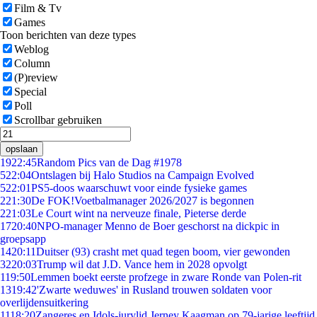
Film & Tv
Games
Toon berichten van deze types
Weblog
Column
(P)review
Special
Poll
Scrollbar gebruiken
opslaan
19
22:45
Random Pics van de Dag #1978
5
22:04
Ontslagen bij Halo Studios na Campaign Evolved
5
22:01
PS5-doos waarschuwt voor einde fysieke games
2
21:30
De FOK!Voetbalmanager 2026/2027 is begonnen
2
21:03
Le Court wint na nerveuze finale, Pieterse derde
17
20:40
NPO-manager Menno de Boer geschorst na dickpic in
groepsapp
14
20:11
Duitser (93) crasht met quad tegen boom, vier gewonden
32
20:03
Trump wil dat J.D. Vance hem in 2028 opvolgt
1
19:50
Lemmen boekt eerste profzege in zware Ronde van Polen-rit
13
19:42
'Zwarte weduwes' in Rusland trouwen soldaten voor
overlijdensuitkering
11
18:20
Zangeres en Idols-jurylid Jerney Kaagman op 79-jarige leeftijd