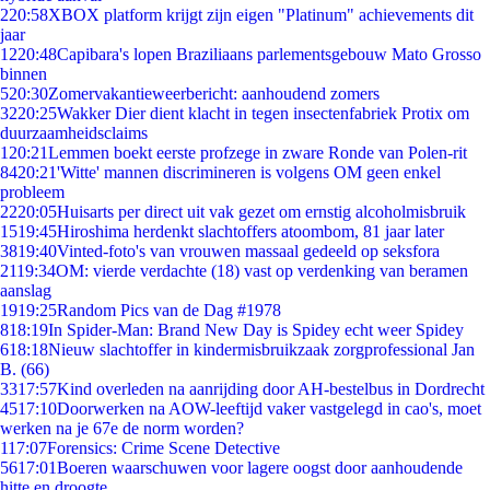
2
20:58
XBOX platform krijgt zijn eigen "Platinum" achievements dit
jaar
12
20:48
Capibara's lopen Braziliaans parlementsgebouw Mato Grosso
binnen
5
20:30
Zomervakantieweerbericht: aanhoudend zomers
32
20:25
Wakker Dier dient klacht in tegen insectenfabriek Protix om
duurzaamheidsclaims
1
20:21
Lemmen boekt eerste profzege in zware Ronde van Polen-rit
84
20:21
'Witte' mannen discrimineren is volgens OM geen enkel
probleem
22
20:05
Huisarts per direct uit vak gezet om ernstig alcoholmisbruik
15
19:45
Hiroshima herdenkt slachtoffers atoombom, 81 jaar later
38
19:40
Vinted-foto's van vrouwen massaal gedeeld op seksfora
21
19:34
OM: vierde verdachte (18) vast op verdenking van beramen
aanslag
19
19:25
Random Pics van de Dag #1978
8
18:19
In Spider-Man: Brand New Day is Spidey echt weer Spidey
6
18:18
Nieuw slachtoffer in kindermisbruikzaak zorgprofessional Jan
B. (66)
33
17:57
Kind overleden na aanrijding door AH-bestelbus in Dordrecht
45
17:10
Doorwerken na AOW-leeftijd vaker vastgelegd in cao's, moet
werken na je 67e de norm worden?
1
17:07
Forensics: Crime Scene Detective
56
17:01
Boeren waarschuwen voor lagere oogst door aanhoudende
hitte en droogte