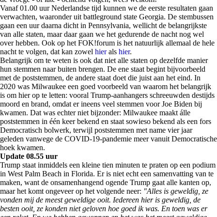
Vanaf 01.00 uur Nederlandse tijd kunnen we de eerste resultaten gaan
verwachten, waaronder uit battleground state Georgia. De stembussen
gaan een uur daarna dicht in Pennsylvania, wellicht de belangrijkste
van alle staten, maar daar gaan we het gedurende de nacht nog wel
over hebben. Ook op het FOK!forum is het natuurlijk allemaal de hele
nacht te volgen, dat kan zowel
hier
als
hier
.
Belangrijk om te weten is ook dat niet alle staten op dezelfde manier
hun stemmen naar buiten brengen. De ene staat begint bijvoorbeeld
met de poststemmen, de andere staat doet die juist aan het eind. In
2020 was Milwaukee een goed voorbeeld van waarom het belangrijk
is om hier op te letten: vooral Trump-aanhangers schreeuwden destijds
moord en brand, omdat er ineens veel stemmen voor Joe Biden bij
kwamen. Dat was echter niet bijzonder: Milwaukee maakt álle
poststemmen in één keer bekend en staat sowieso bekend als een fors
Democratisch bolwerk, terwijl poststemmen met name vier jaar
geleden vanwege de COVID-19-pandemie meer vanuit Democratische
hoek kwamen.
Update 08.55 uur
Trump staat inmiddels een kleine tien minuten te praten op een podium
in West Palm Beach in Florida. Er is niet echt een samenvatting van te
maken, want de onsamenhangend ogende Trump gaat alle kanten op,
maar het komt ongeveer op het volgende neer:
"Alles is geweldig, ze
vonden mij de meest geweldige ooit. Iedereen hier is geweldig, de
besten ooit, ze konden niet geloven hoe goed ik was. En toen was er