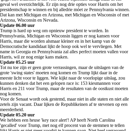
geval wel overzichtelijk. Er zijn nog drie opties voor Harris om het
presidentschap te winnen en bij alledrie móet ze Pennsylvania winnen.
Dat kan met Michigan en Arizona, met Michigan en Wisconsin of met
Arizona, Wisconsin en Nevada.
Update 06.00 uur
Trump is hard op weg om opnieuw president te worden. In
Pennsylvania, Michigan en Wisconsin liggen er nog kansen voor
Harris, maar die worden alsmaar kleiner en in het kamp van de
Democratische kandidaat lijkt de hoop ook wel te vervliegen. Met
name in Georgia en Pennsylvania zal alles perfect moeten vallen voor
Harris, wil ze nog enige kans maken.
Update 05.25 uur
Tot nu toe zijn er geen grote verrassingen, maar de uitslagen van de
grote 'swing states' moeten nog komen en Trump lijkt daar in de
meeste licht voor te liggen. Wie kijkt naar de voorlopige uitslag, zou
kunnen denken dat het een gelopen race is: 153 kiesmannen voor
Harris en 211 voor Trump, maar de resultaten van de oostkust moeten
nog komen.
Voor de Senaat wordt ook gestemd, maar niet in alle staten en niet alle
zetels zijn vacant. Daar lijken de Republikeinen af te stevenen op een
meerderheid.
Update 05.20 uur
We hebben een heuse 'key race alert'! AP heeft North Carolina
'gecalled' voor Trump, met nog elf procent van de stemmen te tellen
lijkt Harris er niet meer voorbij te kunnen gaan. Niet heel verrassend,