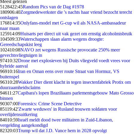
Meest gelezen
51284
22:45
Random Pics van de Dag #1978
1809
06:40
Zorgmedewerkster die 's nachts haar vriend bezocht terecht
ontslagen
1768
14:35
Onlyfans-model met G-cup wil als NASA-ambassadeur
naar maan
1259
14:09
Huisarts per direct uit vak gezet om ernstig alcoholmisbruik
1045
09:33
Waterschappen slaan alarm wegens droogte:
Gereedschapskist leeg
1024
10:08
NAVO zet wegens Russische provocatie 250% meer
gevechtsvliegtuigen in
974
10:32
Drone met explosieven bij Duits vliegveld voedt vrees voor
hybride aanval
969
10:16
Iran en Oman eens over route Straat van Hormuz, VS
buitenspel
963
10:28
Wakker Dier dient klacht in tegen insectenfabriek Protix om
duurzaamheidsclaims
946
11:27
Capibara's lopen Braziliaans parlementsgebouw Mato Grosso
binnen
903
07:00
Forensics: Crime Scene Detective
851
19:42
'Zwarte weduwes' in Rusland trouwen soldaten voor
overlijdensuitkering
840
10:59
Israël meldt dood twee militairen in Zuid-Libanon,
vergelding aangekondigd
823
20:03
Trump wil dat J.D. Vance hem in 2028 opvolgt