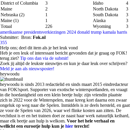
District of Columbia
3
Idaho
4
Maine
2
North Dakota
3
Nebraska (2)
1
South Dakota
3
Maine (1)
1
Alaska
3
Totaal
226
Wyoming
3
amerikaanse presidentsverkiezingen 2024
donald trump
kamala harris
Submitter:
Bron:
Fok.nl
355
Help ons; deel dit item als je het leuk vond
Heb je een leuk of interessant bericht gevonden dat je graag op FOK!
terug ziet?
Tip ons dan via de submit!
Zoek jij altijd de leukste nieuwtjes en kun je daar leuk over schrijven?
Meld je aan als nieuwsposter!
heywoodu
heywoodu is sinds 2013 redactielid en sinds maart 2015 eindredacteur
van FOK!sport. Supporter van exotische wintersportlanden, en vraagt
in die hoedanigheid om een klein beetje hulp: zijn vriendin plaatste
zich in 2022 voor de Winterspelen, maar kreeg kort daarna een zwaar
ongeluk op weg naar die Spelen. Inmiddels is ze deels hersteld, en gaat
ze voor de Spelen van 2026, waar wel flinke kosten aan zitten. De
vechtlust is er en het trainen doet ze naast haar werk natuurlijk keihard,
maar elk beetje aan hulp is welkom.
Voor het hele verhaal en
wellicht een eurootje hulp kun je
hier
terecht!