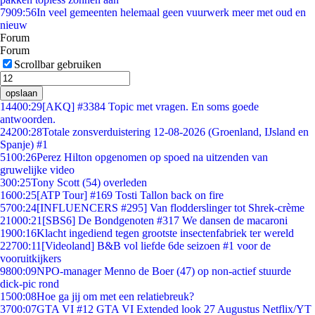
79
09:56
In veel gemeenten helemaal geen vuurwerk meer met oud en
nieuw
Forum
Forum
Scrollbar gebruiken
opslaan
144
00:29
[AKQ] #3384 Topic met vragen. En soms goede
antwoorden.
242
00:28
Totale zonsverduistering 12-08-2026 (Groenland, IJsland en
Spanje) #1
51
00:26
Perez Hilton opgenomen op spoed na uitzenden van
gruwelijke video
3
00:25
Tony Scott (54) overleden
16
00:25
[ATP Tour] #169 Tosti Tallon back on fire
57
00:24
[INFLUENCERS #295] Van flodderslinger tot Shrek-crème
210
00:21
[SBS6] De Bondgenoten #317 We dansen de macaroni
19
00:16
Klacht ingediend tegen grootste insectenfabriek ter wereld
227
00:11
[Videoland] B&B vol liefde 6de seizoen #1 voor de
vooruitkijkers
98
00:09
NPO-manager Menno de Boer (47) op non-actief stuurde
dick-pic rond
15
00:08
Hoe ga jij om met een relatiebreuk?
37
00:07
GTA VI #12 GTA VI Extended look 27 Augustus Netflix/YT