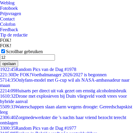
Weblog
Fotoboek
Prijsvragen
Contact
Colofon
Feedback
Tip de redactie
FOK!
FOK!
Scrollbar gebruiken
opslaan
19
22:45
Random Pics van de Dag #1978
2
21:30
De FOK!Voetbalmanager 2026/2027 is begonnen
57
14:35
Onlyfans-model met G-cup wil als NASA-ambassadeur naar
maan
22
14:09
Huisarts per direct uit vak gezet om ernstig alcoholmisbruik
16
10:32
Drone met explosieven bij Duits vliegveld voedt vrees voor
hybride aanval
55
09:33
Waterschappen slaan alarm wegens droogte: Gereedschapskist
leeg
23
06:40
Zorgmedewerkster die 's nachts haar vriend bezocht terecht
ontslagen
33
00:35
Random Pics van de Dag #1977