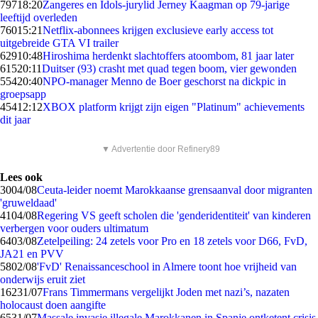
797
18:20
Zangeres en Idols-jurylid Jerney Kaagman op 79-jarige
leeftijd overleden
760
15:21
Netflix-abonnees krijgen exclusieve early access tot
uitgebreide GTA VI trailer
629
10:48
Hiroshima herdenkt slachtoffers atoombom, 81 jaar later
615
20:11
Duitser (93) crasht met quad tegen boom, vier gewonden
554
20:40
NPO-manager Menno de Boer geschorst na dickpic in
groepsapp
454
12:12
XBOX platform krijgt zijn eigen "Platinum" achievements
dit jaar
▼ Advertentie door Refinery89
Lees ook
30
04/08
Ceuta-leider noemt Marokkaanse grensaanval door migranten
'gruweldaad'
41
04/08
Regering VS geeft scholen die 'genderidentiteit' van kinderen
verbergen voor ouders ultimatum
64
03/08
Zetelpeiling: 24 zetels voor Pro en 18 zetels voor D66, FvD,
JA21 en PVV
58
02/08
'FvD' Renaissanceschool in Almere toont hoe vrijheid van
onderwijs eruit ziet
162
31/07
Frans Timmermans vergelijkt Joden met nazi’s, nazaten
holocaust doen aangifte
65
31/07
Massale invasie illegale Marokkanen in Spanje ontketent crisis