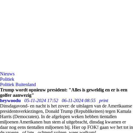
Nieuws
Politiek
Politiek Buitenland
Trump wordt opnieuw president: "Alles is geweldig en er is een
golfer aanwezig"
heywoodu
05-11-2024 17:52
06-11-2024 08:55
print
Dinsdagavond- en nacht is het zover: de uitslagen van de Amerikaanse
presidentsverkiezingen, Donald Trump (Republikeinen) tegen Kamala
Harris (Democraten). In de afgelopen weken hebben tientallen
miljoenen Amerikanen hun stem al uitgebracht, dinsdag kwamen er
daar nog eens tientallen miljoenen bij. Hier op FOK! gaan we het tot in
de vroege - of late - ochtend volgen, wees welkom!