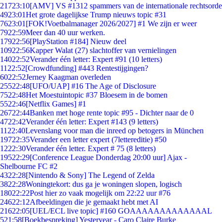
217
23:10
[AMV] VS #1312 spammers van de internationale rechtsorde
49
23:01
Het grote dagelijkse Trump nieuws topic #31
76
23:01
[FOK!Voetbalmanager 2026/2027] #1 We zijn er weer
79
22:59
Meer dan 40 uur werken.
179
22:56
[PlayStation #184] Nieuw deel
109
22:56
Kapper Walat (27) slachtoffer van vernielingen
140
22:52
Verander één letter: Expert #91 (10 letters)
11
22:52
[Crowdfunding] #443 Rentestijgingen?
60
22:52
Jerney Kaagman overleden
255
22:48
[UFO/UAP] #16 The Age of Disclosure
75
22:48
Het Moestuintopic #37 Bloesem in de bomen
55
22:46
[Netflix Games] #1
267
22:44
Banken met hoge rente topic #95 - Dichter naar de 0
47
22:42
Verander één letter: Expert #143 (9 letters)
11
22:40
Levenslang voor man die inreed op betogers in München
197
22:35
Verander een letter expert (7lettereditie) #50
12
22:30
Verander één letter. Expert # 75 (8 letters)
195
22:29
[Conference League Donderdag 20:00 uur] Ajax -
Shelbourne FC #2
43
22:28
[Nintendo & Sony] The Legend of Zelda
38
22:28
Woningtekort: dus ga je woningen slopen, logisch
180
22:22
Post hier zo vaak mogelijk om 22:22 uur #76
246
22:12
Afbeeldingen die je gemaakt hebt met AI
216
22:05
[UEL/ECL live topic] #160 GOAAAAAAAAAAAAAL
5
21:58
[Boekbespreking] Yesteryear - Caro Claire Burke