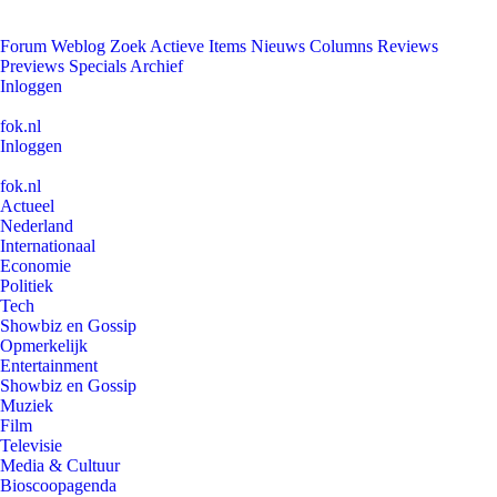
Forum
Weblog
Zoek
Actieve Items
Nieuws
Columns
Reviews
Previews
Specials
Archief
Inloggen
fok.nl
Inloggen
fok.nl
Actueel
Nederland
Internationaal
Economie
Politiek
Tech
Showbiz en Gossip
Opmerkelijk
Entertainment
Showbiz en Gossip
Muziek
Film
Televisie
Media & Cultuur
Bioscoopagenda