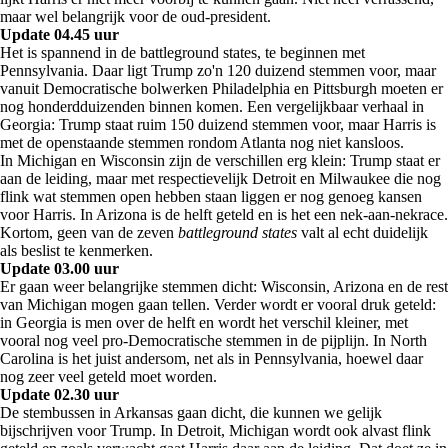
maar wel belangrijk voor de oud-president.
Update 04.45 uur
Het is spannend in de battleground states, te beginnen met
Pennsylvania. Daar ligt Trump zo'n 120 duizend stemmen voor, maar
vanuit Democratische bolwerken Philadelphia en Pittsburgh moeten er
nog honderdduizenden binnen komen. Een vergelijkbaar verhaal in
Georgia: Trump staat ruim 150 duizend stemmen voor, maar Harris is
met de openstaande stemmen rondom Atlanta nog niet kansloos.
In Michigan en Wisconsin zijn de verschillen erg klein: Trump staat er
aan de leiding, maar met respectievelijk Detroit en Milwaukee die nog
flink wat stemmen open hebben staan liggen er nog genoeg kansen
voor Harris. In Arizona is de helft geteld en is het een nek-aan-nekrace.
Kortom, geen van de zeven
battleground states
valt al echt duidelijk
als beslist te kenmerken.
Update 03.00 uur
Er gaan weer belangrijke stemmen dicht: Wisconsin, Arizona en de rest
van Michigan mogen gaan tellen. Verder wordt er vooral druk geteld:
in Georgia is men over de helft en wordt het verschil kleiner, met
vooral nog veel pro-Democratische stemmen in de pijplijn. In North
Carolina is het juist andersom, net als in Pennsylvania, hoewel daar
nog zeer veel geteld moet worden.
Update 02.30 uur
De stembussen in Arkansas gaan dicht, die kunnen we gelijk
bijschrijven voor Trump. In Detroit, Michigan wordt ook alvast flink