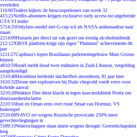
overleden
1
16:00
Trailers kijken: de bioscoopreleases van week 32
4
15:21
Netflix-abonnees krijgen exclusieve early access tot uitgebreide
GTA VI trailer
57
14:35
Onlyfans-model met G-cup wil als NASA-ambassadeur naar
maan
22
14:09
Huisarts per direct uit vak gezet om ernstig alcoholmisbruik
2
12:12
XBOX platform krijgt zijn eigen "Platinum" achievements dit
jaar
12
11:27
Capibara's lopen Braziliaans parlementsgebouw Mato Grosso
binnen
48
10:59
Israël meldt dood twee militairen in Zuid-Libanon, vergelding
aangekondigd
15
10:48
Hiroshima herdenkt slachtoffers atoombom, 81 jaar later
16
10:32
Drone met explosieven bij Duits vliegveld voedt vrees voor
hybride aanval
32
10:28
Wakker Dier dient klacht in tegen insectenfabriek Protix om
duurzaamheidsclaims
22
10:16
Iran en Oman eens over route Straat van Hormuz, VS
buitenspel
25
10:08
NAVO zet wegens Russische provocatie 250% meer
gevechtsvliegtuigen in
55
09:33
Waterschappen slaan alarm wegens droogte: Gereedschapskist
leeg
1
07:00
Forensics: Crime Scene Detective