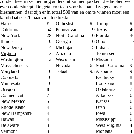
zouden héél misschien nog anders uit kunnen pakken, die hebben we
even onderstreept. De getallen staan voor het aantal zogenaamde
kiesmannen, daar zijn er in totaal 538 van en om te winnen moet een
kandidaat er 270 naar zich toe trekken.
Harris
#
Onbeslist
#
Trump
#
California
54
Pennsylvania
19
Texas
4
New York
28
North Carolina
16
Florida
3
Illinois
19
Georgia
16
Ohio
1
New Jersey
14
Michigan
15
Indiana
1
Virginia
13
Arizona
11
Tennessee
1
Washington
12
Wisconsin
10
Missouri
1
Massachusetts
11
Nevada
6
South Carolina
9
Maryland
10
Totaal
93
Alabama
9
Colorado
10
Kentucky
8
Minnesota
10
Louisiana
8
Oregon
8
Oklahoma
7
Connecticut
7
Arkansas
6
New Mexico
5
Kansas
6
Rhode Island
4
Utah
6
New Hampshire
4
Iowa
6
Hawaii
4
Mississippi
6
Delaware
3
West Virginia
4
Vermont
3
Montana
4