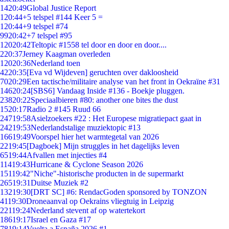
14
20:49
Global Justice Report
1
20:44
+5 telspel #144 Keer 5 =
1
20:44
+9 telspel #74
99
20:42
+7 telspel #95
120
20:42
Teltopic #1558 tel door en door en door....
2
20:37
Jerney Kaagman overleden
120
20:36
Nederland toen
42
20:35
[Eva vd Wijdeven] geruchten over dakloosheid
70
20:29
Een tactische/militaire analyse van het front in Oekraïne #31
146
20:24
[SBS6] Vandaag Inside #136 - Boekje pluggen.
238
20:22
Speciaalbieren #80: another one bites the dust
15
20:17
Radio 2 #145 Ruud 66
247
19:58
Asielzoekers #22 : Het Europese migratiepact gaat in
242
19:53
Nederlandstalige muziektopic #13
166
19:49
Voorspel hier het warmtegetal van 2026
22
19:45
[Dagboek] Mijn struggles in het dagelijks leven
65
19:44
Afvallen met injecties #4
114
19:43
Hurricane & Cyclone Season 2026
151
19:42
"Niche"-historische producten in de supermarkt
265
19:31
Duitse Muziek #2
132
19:30
[DRT SC] #6: RendacGoden sponsored by TONZON
41
19:30
Droneaanval op Oekrains vliegtuig in Leipzig
221
19:24
Nederland stevent af op watertekort
186
19:17
Israel en Gaza #17
78
19:14
Vuelta a España 2026 #1