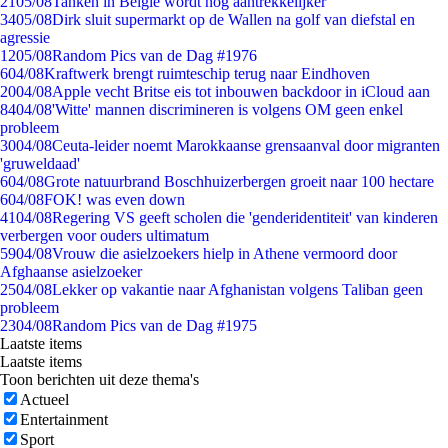
21
05/08
Tanken in België wordt nóg aantrekkelijker
34
05/08
Dirk sluit supermarkt op de Wallen na golf van diefstal en
agressie
12
05/08
Random Pics van de Dag #1976
6
04/08
Kraftwerk brengt ruimteschip terug naar Eindhoven
20
04/08
Apple vecht Britse eis tot inbouwen backdoor in iCloud aan
84
04/08
'Witte' mannen discrimineren is volgens OM geen enkel
probleem
30
04/08
Ceuta-leider noemt Marokkaanse grensaanval door migranten
'gruweldaad'
6
04/08
Grote natuurbrand Boschhuizerbergen groeit naar 100 hectare
6
04/08
FOK! was even down
41
04/08
Regering VS geeft scholen die 'genderidentiteit' van kinderen
verbergen voor ouders ultimatum
59
04/08
Vrouw die asielzoekers hielp in Athene vermoord door
Afghaanse asielzoeker
25
04/08
Lekker op vakantie naar Afghanistan volgens Taliban geen
probleem
23
04/08
Random Pics van de Dag #1975
Laatste items
Laatste items
Toon berichten uit deze thema's
Actueel
Entertainment
Sport