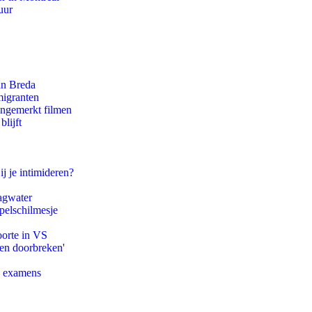
uur
an Breda
migranten
ongemerkt filmen
lijft
ij je intimideren?
agwater
pelschilmesje
oorte in VS
pen doorbreken'
e examens