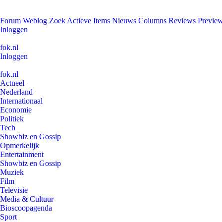
Forum
Weblog
Zoek
Actieve Items
Nieuws
Columns
Reviews
Previe
Inloggen
fok.nl
Inloggen
fok.nl
Actueel
Nederland
Internationaal
Economie
Politiek
Tech
Showbiz en Gossip
Opmerkelijk
Entertainment
Showbiz en Gossip
Muziek
Film
Televisie
Media & Cultuur
Bioscoopagenda
Sport