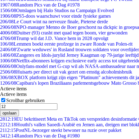
19
07/08
Random Pics van de Dag #1978
15
06/08
Ontslagen bij Halo Studios na Campaign Evolved
19
06/08
PS5-doos waarschuwt voor einde fysieke games
2
06/08
Le Court wint na nerveuze finale, Pieterse derde
29
06/08
NPO-manager Menno de Boer geschorst na dickpic in groeps
40
06/08
Duitser (93) crasht met quad tegen boom, vier gewonden
47
06/08
Trump wil dat J.D. Vance hem in 2028 opvolgt
1
06/08
Lemmen boekt eerste profzege in zware Ronde van Polen-rit
24
06/08
'Zwarte weduwes' in Rusland trouwen soldaten voor overlijden
14
06/08
Zangeres en Idols-jurylid Jerney Kaagman op 79-jarige leeftij
10
06/08
Netflix-abonnees krijgen exclusieve early access tot uitgebreid
66
06/08
Onlyfans-model met G-cup wil als NASA-ambassadeur naar 
25
06/08
Huisarts per direct uit vak gezet om ernstig alcoholmisbruik
3
06/08
XBOX platform krijgt zijn eigen "Platinum" achievements dit ja
12
06/08
Capibara's lopen Braziliaans parlementsgebouw Mato Grosso 
Actieve items
Actieve items
Scrollbar gebruiken
opslaan
28
12:19
EU bekritiseert Meta en TikTok om verspreiden desinformatie
22
12:18
Houthi's vallen Saoedi-Arabië en Jemen aan, dreigen met blok
21
12:15
PostNL-bezorger steekt bewoner na ruzie over pakket
34
12:14
Random Pics van de Dag #1980