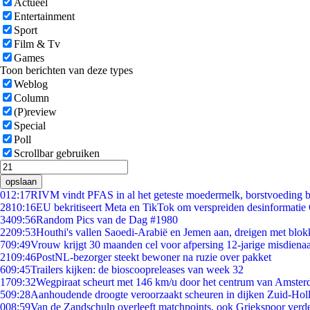
Actueel
Entertainment
Sport
Film & Tv
Games
Toon berichten van deze types
Weblog
Column
(P)review
Special
Poll
Scrollbar gebruiken
opslaan
0
12:17
RIVM vindt PFAS in al het geteste moedermelk, borstvoeding bl
28
10:16
EU bekritiseert Meta en TikTok om verspreiden desinformatie
34
09:56
Random Pics van de Dag #1980
22
09:53
Houthi's vallen Saoedi-Arabië en Jemen aan, dreigen met blok
7
09:49
Vrouw krijgt 30 maanden cel voor afpersing 12-jarige misdienaa
21
09:46
PostNL-bezorger steekt bewoner na ruzie over pakket
6
09:45
Trailers kijken: de bioscoopreleases van week 32
17
09:32
Wegpiraat scheurt met 146 km/u door het centrum van Amste
5
09:28
Aanhoudende droogte veroorzaakt scheuren in dijken Zuid-Hol
0
08:59
Van de Zandschulp overleeft matchpoints, ook Griekspoor verde