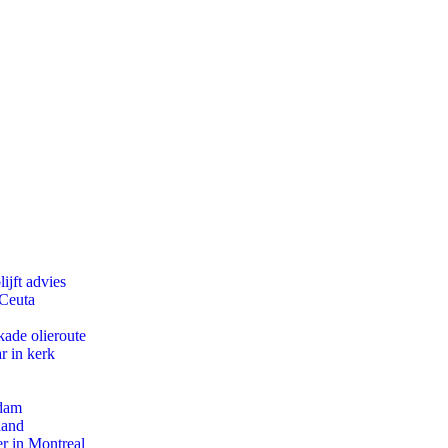
ijft advies
 Ceuta
kade olieroute
r in kerk
rdam
land
r in Montreal