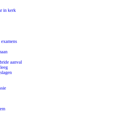
r in kerk
e examens
maan
bride aanval
 leeg
tslagen
ssie
eem