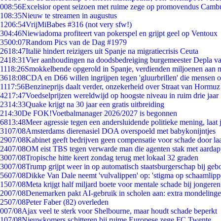
0
08:56
Excelsior opent seizoen met ruime zege op promovendus Camb
1
08:35
Nieuw te streamen in augustus
12
06:54
VrijMiBabes #316 (not very sfw!)
3
04:46
Niewiadoma profiteert van pokerspel en grijpt geel op Ventoux
35
00:07
Random Pics van de Dag #1979
26
18:47
Italië hindert reizigers uit Spanje na migratiecrisis Ceuta
24
18:31
Vier aanhoudingen na doodsbedreiging burgemeester Depla v
11
18:26
Smokkelbende opgerold in Spanje, verdienden miljoenen aan 
36
18:08
CDA en D66 willen ingrijpen tegen 'gluurbrillen' die mensen 
11
17:56
Benzineprijs daalt verder, onzekerheid over Straat van Hormuz b
42
17:47
Voedselprijzen wereldwijd op hoogste niveau in ruim drie jaar
23
14:33
Quake krijgt na 30 jaar een gratis uitbreiding
2
14:30
De FOK!Voetbalmanager 2026/2027 is begonnen
68
13:48
Meer agressie tegen een andersluidende politieke mening, laat j
31
07/08
Amsterdams dierenasiel DOA overspoeld met babykonijntjes
29
07/08
Kabinet geeft bedrijven geen compensatie voor schade door la
24
07/08
OM eist TBS tegen verwarde man die agenten stak met aardap
30
07/08
Tropische hitte keert zondag terug met lokaal 32 graden
30
07/08
Trump grijpt weer in op automatisch staatsburgerschap bij geb
56
07/08
Dikke Van Dale neemt 'vulvalippen' op: 'stigma op schaamlip
15
07/08
Meta krijgt half miljard boete voor mentale schade bij jongeren
20
07/08
Denemarken pakt AI-gebruik in scholen aan: extra mondeling
25
07/08
Peter Faber (82) overleden
0
07/08
Ajax veel te sterk voor Shelbourne, maar houdt schade beperkt
1
07/08
Nieuwkomers schitteren bij ruime Europese zege FC Twente