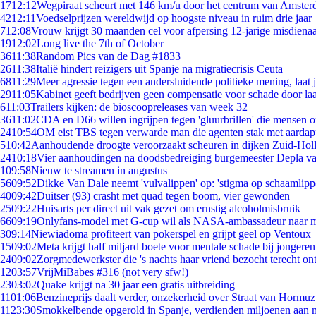
17
12:12
Wegpiraat scheurt met 146 km/u door het centrum van Amste
42
12:11
Voedselprijzen wereldwijd op hoogste niveau in ruim drie jaar
7
12:08
Vrouw krijgt 30 maanden cel voor afpersing 12-jarige misdienaa
19
12:02
Long live the 7th of October
36
11:38
Random Pics van de Dag #1833
26
11:38
Italië hindert reizigers uit Spanje na migratiecrisis Ceuta
68
11:29
Meer agressie tegen een andersluidende politieke mening, laat ji
29
11:05
Kabinet geeft bedrijven geen compensatie voor schade door la
6
11:03
Trailers kijken: de bioscoopreleases van week 32
36
11:02
CDA en D66 willen ingrijpen tegen 'gluurbrillen' die mensen 
24
10:54
OM eist TBS tegen verwarde man die agenten stak met aardap
5
10:42
Aanhoudende droogte veroorzaakt scheuren in dijken Zuid-Hol
24
10:18
Vier aanhoudingen na doodsbedreiging burgemeester Depla v
1
09:58
Nieuw te streamen in augustus
56
09:52
Dikke Van Dale neemt 'vulvalippen' op: 'stigma op schaamlip
40
09:42
Duitser (93) crasht met quad tegen boom, vier gewonden
25
09:22
Huisarts per direct uit vak gezet om ernstig alcoholmisbruik
66
09:19
Onlyfans-model met G-cup wil als NASA-ambassadeur naar 
3
09:14
Niewiadoma profiteert van pokerspel en grijpt geel op Ventoux
15
09:02
Meta krijgt half miljard boete voor mentale schade bij jongeren
24
09:02
Zorgmedewerkster die 's nachts haar vriend bezocht terecht on
12
03:57
VrijMiBabes #316 (not very sfw!)
23
03:02
Quake krijgt na 30 jaar een gratis uitbreiding
11
01:06
Benzineprijs daalt verder, onzekerheid over Straat van Hormuz 
11
23:30
Smokkelbende opgerold in Spanje, verdienden miljoenen aan 