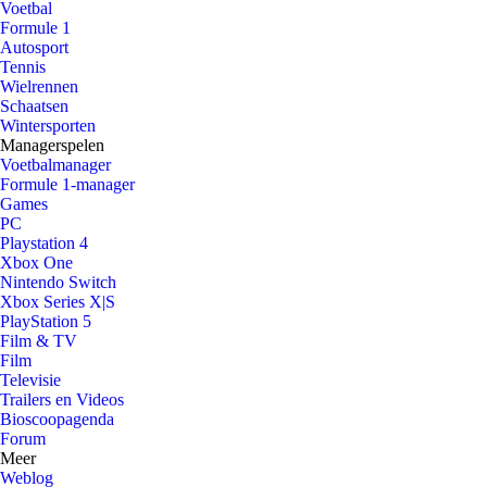
Voetbal
Formule 1
Autosport
Tennis
Wielrennen
Schaatsen
Wintersporten
Managerspelen
Voetbalmanager
Formule 1-manager
Games
PC
Playstation 4
Xbox One
Nintendo Switch
Xbox Series X|S
PlayStation 5
Film & TV
Film
Televisie
Trailers en Videos
Bioscoopagenda
Forum
Meer
Weblog