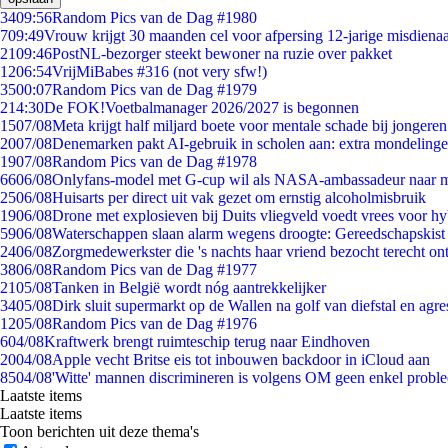
34
09:56
Random Pics van de Dag #1980
7
09:49
Vrouw krijgt 30 maanden cel voor afpersing 12-jarige misdienaa
21
09:46
PostNL-bezorger steekt bewoner na ruzie over pakket
12
06:54
VrijMiBabes #316 (not very sfw!)
35
00:07
Random Pics van de Dag #1979
2
14:30
De FOK!Voetbalmanager 2026/2027 is begonnen
15
07/08
Meta krijgt half miljard boete voor mentale schade bij jongeren
20
07/08
Denemarken pakt AI-gebruik in scholen aan: extra mondeling
19
07/08
Random Pics van de Dag #1978
66
06/08
Onlyfans-model met G-cup wil als NASA-ambassadeur naar 
25
06/08
Huisarts per direct uit vak gezet om ernstig alcoholmisbruik
19
06/08
Drone met explosieven bij Duits vliegveld voedt vrees voor hy
59
06/08
Waterschappen slaan alarm wegens droogte: Gereedschapskist
24
06/08
Zorgmedewerkster die 's nachts haar vriend bezocht terecht on
38
06/08
Random Pics van de Dag #1977
21
05/08
Tanken in België wordt nóg aantrekkelijker
34
05/08
Dirk sluit supermarkt op de Wallen na golf van diefstal en agre
12
05/08
Random Pics van de Dag #1976
6
04/08
Kraftwerk brengt ruimteschip terug naar Eindhoven
20
04/08
Apple vecht Britse eis tot inbouwen backdoor in iCloud aan
85
04/08
'Witte' mannen discrimineren is volgens OM geen enkel probl
Laatste items
Laatste items
Toon berichten uit deze thema's