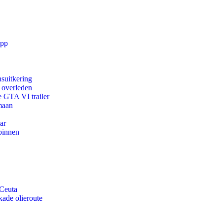
app
suitkering
d overleden
e GTA VI trailer
maan
ar
binnen
 Ceuta
kade olieroute