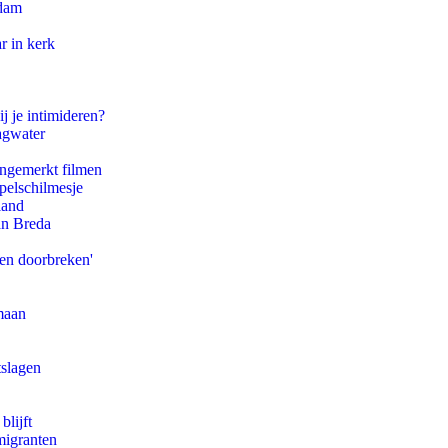
rdam
r in kerk
j je intimideren?
agwater
ongemerkt filmen
pelschilmesje
land
an Breda
pen doorbreken'
maan
tslagen
blijft
migranten