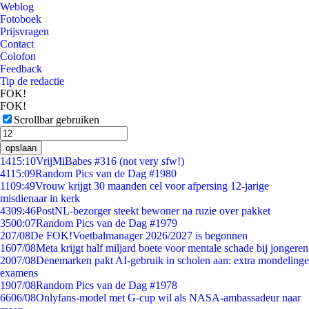
Weblog
Fotoboek
Prijsvragen
Contact
Colofon
Feedback
Tip de redactie
FOK!
FOK!
Scrollbar gebruiken
opslaan
14
15:10
VrijMiBabes #316 (not very sfw!)
41
15:09
Random Pics van de Dag #1980
11
09:49
Vrouw krijgt 30 maanden cel voor afpersing 12-jarige
misdienaar in kerk
43
09:46
PostNL-bezorger steekt bewoner na ruzie over pakket
35
00:07
Random Pics van de Dag #1979
2
07/08
De FOK!Voetbalmanager 2026/2027 is begonnen
16
07/08
Meta krijgt half miljard boete voor mentale schade bij jongeren
20
07/08
Denemarken pakt AI-gebruik in scholen aan: extra mondelinge
examens
19
07/08
Random Pics van de Dag #1978
66
06/08
Onlyfans-model met G-cup wil als NASA-ambassadeur naar