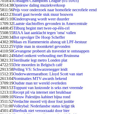
70
18:45
Uitslagen Champions League (01/10/03)
95
14:38
Opnieuw daling muziekverkoop
58
11:56
Prijs voor onderzoek naar homofiele necrofiele eend
44
22:23
Israël gaat tweede stuk muur bouwen
48
15:10
Kinderopvang wordt weer duurder
17
09:32
Laatste slachtoffers gevonden in Amercentrale
44
08:45
Tilburg begint met twee-op-één-cel
55
08:55
RIAA laat aanklacht tegen 'oma' vallen
22
00:34
Bot opvolger De Hoop Scheffer
43
02:39
Maas en Hammerstein alsnog uit LPF-bestuur
32
22:25
Vijfde man in stoomketel gevonden
41
10:50
Gevangene probeert als travestiet te ontsnappen
64
01:24
Mabel ontkent verhouding met Bruinsma
38
21:31
Sterilisatie legt metro Londen plat
47
22:55
Drie moorden in Belgisch café
29
13:58
Peiling VS: Schwarzenegger leidt
15
12:35
Onderwatermarathon: Lloyd Scott van start
26
13:04
Nominaties MTV-awards bekend
37
09:19
Oudste man ter wereld overleden
39
03:53
Toppunt van lustzonde is seks met vreemde
12
13:11
Recept pil via internet niet bruikbaar
10
09:10
Nieuw Palestijns kabinet bijna rond
35
11:52
Verdachte moord vrij door fout justitie
17
11:00
Volleybal: Nederlandse status krijgt tik
45
01:45
Bierbuik niet veroorzaakt door bier