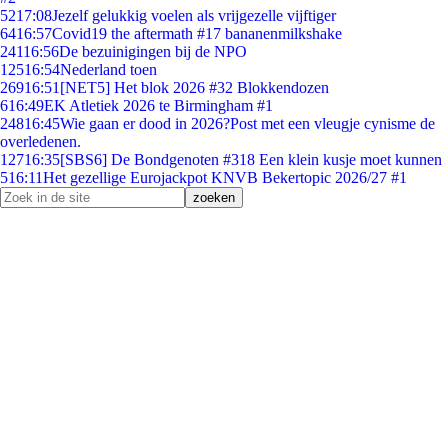
52
17:08
Jezelf gelukkig voelen als vrijgezelle vijftiger
64
16:57
Covid19 the aftermath #17 bananenmilkshake
241
16:56
De bezuinigingen bij de NPO
125
16:54
Nederland toen
269
16:51
[NET5] Het blok 2026 #32 Blokkendozen
6
16:49
EK Atletiek 2026 te Birmingham #1
248
16:45
Wie gaan er dood in 2026?Post met een vleugje cynisme de
overledenen.
127
16:35
[SBS6] De Bondgenoten #318 Een klein kusje moet kunnen
5
16:11
Het gezellige Eurojackpot KNVB Bekertopic 2026/27 #1