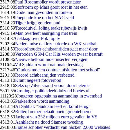
35
17:08
Paul Rosenmöller wordt presentator
29
15:00
Stofstorm op Mars gooit roet in het eten
16
14:19
Dode man gevonden in fontein
50
15:18
Poepende koe op het NAC-veld
33
14:20
Tijger krijgt gouden tand
53
10:59
'Raceduivel' Joling raakt rijbewijs kwijt
49
15:19
Man overleeft aanrijding met trein
73
14:37
Geklaag over Fok! op tv
32
02:34
Nederlandse daklozen derde op WK voetbal
45
14:59
Recordhouder achtbaanrijden gaat maar door
22
08:30
Verboden GSM Car Kits worden zwaar bestraft
31
08:36
Nieuwe beltoon moet insecten verjagen
31
16:54
Val Saddam wordt nationale feestdag
37
17:46
"Ouders moeten contract afsluiten met school"
22
01:30
Record achtbaanrijden verbeterd
43
13:10
Krant negeert fotoverbod
33
18:16
Seks op Zilverstrand vooral door hetero's
58
01:55
Groninger politie deelt duizend boetes uit
111
20:28
Jongeren opgepakt na aanranding in zwembad
46
13:05
Parkeerbon wordt aanranding
42
13:44
Al-Sahhaf: "Saddam leeft en komt terug"
63
18:32
Rotterdammer betaalt boete groenteboeren
38
12:59
Jackpot van 232 miljoen euro gevallen in VS
45
13:01
Aanklacht na dood Siamese tweeling
29
18:03
Franse scholier verdacht van hacken 2.000 websites