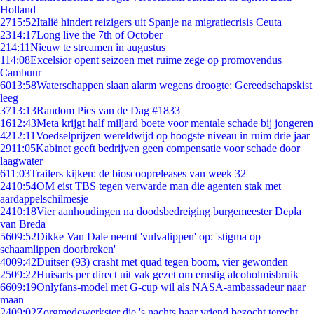
Holland
27
15:52
Italië hindert reizigers uit Spanje na migratiecrisis Ceuta
23
14:17
Long live the 7th of October
2
14:11
Nieuw te streamen in augustus
1
14:08
Excelsior opent seizoen met ruime zege op promovendus
Cambuur
60
13:58
Waterschappen slaan alarm wegens droogte: Gereedschapskist
leeg
37
13:13
Random Pics van de Dag #1833
16
12:43
Meta krijgt half miljard boete voor mentale schade bij jongeren
42
12:11
Voedselprijzen wereldwijd op hoogste niveau in ruim drie jaar
29
11:05
Kabinet geeft bedrijven geen compensatie voor schade door
laagwater
6
11:03
Trailers kijken: de bioscoopreleases van week 32
24
10:54
OM eist TBS tegen verwarde man die agenten stak met
aardappelschilmesje
24
10:18
Vier aanhoudingen na doodsbedreiging burgemeester Depla
van Breda
56
09:52
Dikke Van Dale neemt 'vulvalippen' op: 'stigma op
schaamlippen doorbreken'
40
09:42
Duitser (93) crasht met quad tegen boom, vier gewonden
25
09:22
Huisarts per direct uit vak gezet om ernstig alcoholmisbruik
66
09:19
Onlyfans-model met G-cup wil als NASA-ambassadeur naar
maan
24
09:02
Zorgmedewerkster die 's nachts haar vriend bezocht terecht