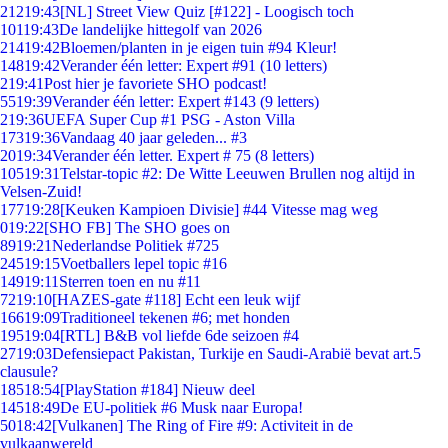
212
19:43
[NL] Street View Quiz [#122] - Loogisch toch
101
19:43
De landelijke hittegolf van 2026
214
19:42
Bloemen/planten in je eigen tuin #94 Kleur!
148
19:42
Verander één letter: Expert #91 (10 letters)
2
19:41
Post hier je favoriete SHO podcast!
55
19:39
Verander één letter: Expert #143 (9 letters)
2
19:36
UEFA Super Cup #1 PSG - Aston Villa
173
19:36
Vandaag 40 jaar geleden... #3
20
19:34
Verander één letter. Expert # 75 (8 letters)
105
19:31
Telstar-topic #2: De Witte Leeuwen Brullen nog altijd in
Velsen-Zuid!
177
19:28
[Keuken Kampioen Divisie] #44 Vitesse mag weg
0
19:22
[SHO FB] The SHO goes on
89
19:21
Nederlandse Politiek #725
245
19:15
Voetballers lepel topic #16
149
19:11
Sterren toen en nu #11
72
19:10
[HAZES-gate #118] Echt een leuk wijf
166
19:09
Traditioneel tekenen #6; met honden
195
19:04
[RTL] B&B vol liefde 6de seizoen #4
27
19:03
Defensiepact Pakistan, Turkije en Saudi-Arabië bevat art.5
clausule?
185
18:54
[PlayStation #184] Nieuw deel
145
18:49
De EU-politiek #6 Musk naar Europa!
50
18:42
[Vulkanen] The Ring of Fire #9: Activiteit in de
vulkaanwereld