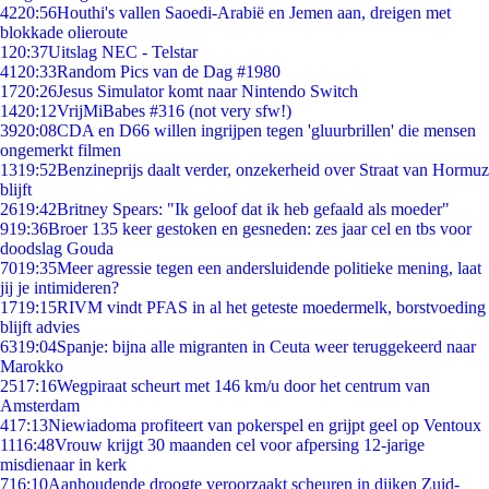
42
20:56
Houthi's vallen Saoedi-Arabië en Jemen aan, dreigen met
blokkade olieroute
1
20:37
Uitslag NEC - Telstar
41
20:33
Random Pics van de Dag #1980
17
20:26
Jesus Simulator komt naar Nintendo Switch
14
20:12
VrijMiBabes #316 (not very sfw!)
39
20:08
CDA en D66 willen ingrijpen tegen 'gluurbrillen' die mensen
ongemerkt filmen
13
19:52
Benzineprijs daalt verder, onzekerheid over Straat van Hormuz
blijft
26
19:42
Britney Spears: "Ik geloof dat ik heb gefaald als moeder"
9
19:36
Broer 135 keer gestoken en gesneden: zes jaar cel en tbs voor
doodslag Gouda
70
19:35
Meer agressie tegen een andersluidende politieke mening, laat
jij je intimideren?
17
19:15
RIVM vindt PFAS in al het geteste moedermelk, borstvoeding
blijft advies
63
19:04
Spanje: bijna alle migranten in Ceuta weer teruggekeerd naar
Marokko
25
17:16
Wegpiraat scheurt met 146 km/u door het centrum van
Amsterdam
4
17:13
Niewiadoma profiteert van pokerspel en grijpt geel op Ventoux
11
16:48
Vrouw krijgt 30 maanden cel voor afpersing 12-jarige
misdienaar in kerk
7
16:10
Aanhoudende droogte veroorzaakt scheuren in dijken Zuid-