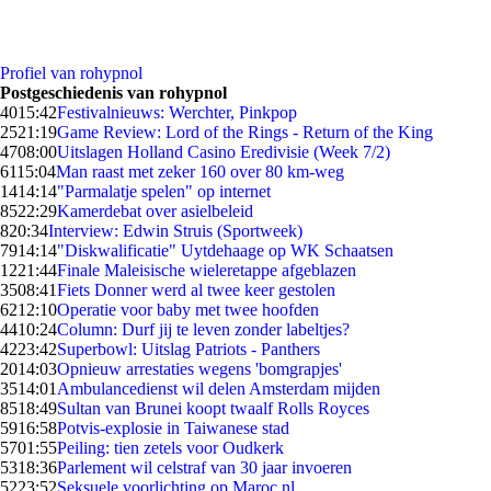
Profiel van rohypnol
Postgeschiedenis van rohypnol
40
15:42
Festivalnieuws: Werchter, Pinkpop
25
21:19
Game Review: Lord of the Rings - Return of the King
47
08:00
Uitslagen Holland Casino Eredivisie (Week 7/2)
61
15:04
Man raast met zeker 160 over 80 km-weg
14
14:14
"Parmalatje spelen" op internet
85
22:29
Kamerdebat over asielbeleid
8
20:34
Interview: Edwin Struis (Sportweek)
79
14:14
"Diskwalificatie" Uytdehaage op WK Schaatsen
12
21:44
Finale Maleisische wieleretappe afgeblazen
35
08:41
Fiets Donner werd al twee keer gestolen
62
12:10
Operatie voor baby met twee hoofden
44
10:24
Column: Durf jij te leven zonder labeltjes?
42
23:42
Superbowl: Uitslag Patriots - Panthers
20
14:03
Opnieuw arrestaties wegens 'bomgrapjes'
35
14:01
Ambulancedienst wil delen Amsterdam mijden
85
18:49
Sultan van Brunei koopt twaalf Rolls Royces
59
16:58
Potvis-explosie in Taiwanese stad
57
01:55
Peiling: tien zetels voor Oudkerk
53
18:36
Parlement wil celstraf van 30 jaar invoeren
52
23:52
Seksuele voorlichting op Maroc.nl