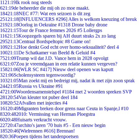
11
21:19
Ik rook nog steeds
6
21:19
de beheerder die mij oh zo moe maakt.
184
21:18
NEC #77: Wat een seizoen is dit zeg
251
21:18
[INFLUENCERS #296] Alles is welkom kneuzing of breuk
219
21:18
Oorlog in Oekraïne #1318 Drone baby drone
162
21:15
Tour de France femmes 2026 #5 Lollergps
116
21:15
Koopzegels sparen bij AH duurt straks 2x zo lang
295
21:13
Centraal Bordspeltopic #8 Game on!
109
21:12
Hoe denkt God echt over homo-seksualiteit? deel 4
100
21:11
De Schatkamer van Beeld & Geluid #4
75
21:09
Trump wil dat J.D. Vance hem in 2028 opvolgt
63
21:07
Zou je vreemdgaan in een relatie kunnen vergeven?
158
21:06
[WLR SC #417] Nieuw deel openen was kaputt
3
21:06
Scholensysteem tegenwoordig?
103
21:05
Man zoekt mij en bedreigt mij, nadat ik met zijn zoon sprak
244
21:05
Russia vs Ukraine #91
47
21:00
Woordensamenstelspel #1184 met 2 woorden spreken SVP
281
20:54
Van kleuter tot puber deel 184
108
20:52
Afvallen met injecties #4
161
20:49
Migranten breken door grens naar Ceuta in Spanje,l #10
83
20:48
2010: Vermissing van Herman Ploegstra
60
20:48
Huisarts verkracht vrouw.
227
20:47
archito's jaren '70 huis #5 - Een nieuw begin
185
20:46
[Wielrennen #616] Brennan!
8
20:36
Poepen tijdens het tandenpoetsen