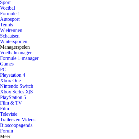
Sport
Voetbal
Formule 1
Autosport
Tennis
Wielrennen
Schaatsen
Wintersporten
Managerspelen
Voetbalmanager
Formule 1-manager
Games
PC
Playstation 4
Xbox One
Nintendo Switch
Xbox Series X|S
PlayStation 5
Film & TV
Film
Televisie
Trailers en Videos
Bioscoopagenda
Forum
Meer