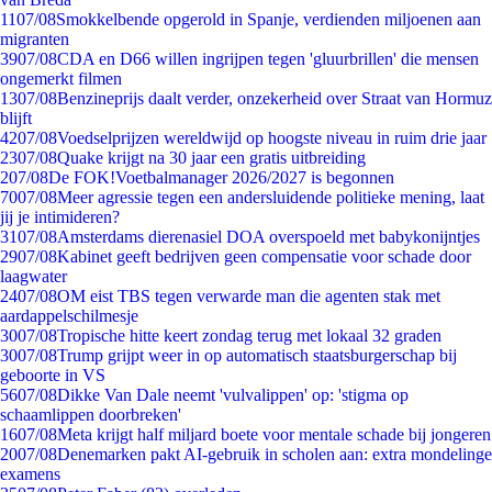
11
07/08
Smokkelbende opgerold in Spanje, verdienden miljoenen aan
migranten
39
07/08
CDA en D66 willen ingrijpen tegen 'gluurbrillen' die mensen
ongemerkt filmen
13
07/08
Benzineprijs daalt verder, onzekerheid over Straat van Hormuz
blijft
42
07/08
Voedselprijzen wereldwijd op hoogste niveau in ruim drie jaar
23
07/08
Quake krijgt na 30 jaar een gratis uitbreiding
2
07/08
De FOK!Voetbalmanager 2026/2027 is begonnen
70
07/08
Meer agressie tegen een andersluidende politieke mening, laat
jij je intimideren?
31
07/08
Amsterdams dierenasiel DOA overspoeld met babykonijntjes
29
07/08
Kabinet geeft bedrijven geen compensatie voor schade door
laagwater
24
07/08
OM eist TBS tegen verwarde man die agenten stak met
aardappelschilmesje
30
07/08
Tropische hitte keert zondag terug met lokaal 32 graden
30
07/08
Trump grijpt weer in op automatisch staatsburgerschap bij
geboorte in VS
56
07/08
Dikke Van Dale neemt 'vulvalippen' op: 'stigma op
schaamlippen doorbreken'
16
07/08
Meta krijgt half miljard boete voor mentale schade bij jongeren
20
07/08
Denemarken pakt AI-gebruik in scholen aan: extra mondelinge
examens