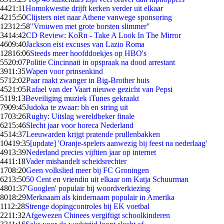
44
21:11
Homokwestie drijft kerken verder uit elkaar
42
15:50
Clijsters niet naar Athene vanwege sponsoring
123
12:58
"Vrouwen met grote borsten slimmer"
34
14:42
CD Review: KoRn - Take A Look In The Mirror
46
09:40
Jackson eist excuses van Lazio Roma
128
16:06
Steeds meer hoofddoekjes op HBO's
55
20:07
Politie Cincinnati in opspraak na dood arrestant
39
11:35
Wapen voor prinsenkind
57
12:02
Paar raakt zwanger in Big-Brother huis
45
21:05
Rafael van der Vaart nieuwe gezicht van Pepsi
51
19:13
Beveiliging muziek iTunes gekraakt
79
09:45
Judoka te zwaar: bh en string uit
17
03:26
Rugby: Uitslag wereldbeker finale
62
15:46
Slecht jaar voor horeca Nederland
45
14:37
Leeuwarden krijgt pratende prullenbakken
104
19:35
[update] 'Oranje-spelers aanwezig bij feest na nederlaag'
49
13:39
Nederland precies vijftien jaar op internet
44
11:18
Vader mishandelt scheidsrechter
17
08:20
Geen volkslied meer bij FC Groningen
62
13:50
50 Cent en vriendin uit elkaar om Katja Schuurman
48
01:37
'Googlen' populair bij woordverkiezing
80
18:29
Merknaam als kindernaam populair in Amerika
11
12:28
Strenge dopingcontroles bij EK voetbal
22
11:32
Afgewezen Chinees vergiftigt schoolkinderen