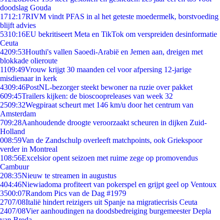
doodslag Gouda
17
12:17
RIVM vindt PFAS in al het geteste moedermelk, borstvoeding
blijft advies
53
10:16
EU bekritiseert Meta en TikTok om verspreiden desinformatie
Ceuta
42
09:53
Houthi's vallen Saoedi-Arabië en Jemen aan, dreigen met
blokkade olieroute
11
09:49
Vrouw krijgt 30 maanden cel voor afpersing 12-jarige
misdienaar in kerk
43
09:46
PostNL-bezorger steekt bewoner na ruzie over pakket
6
09:45
Trailers kijken: de bioscoopreleases van week 32
25
09:32
Wegpiraat scheurt met 146 km/u door het centrum van
Amsterdam
7
09:28
Aanhoudende droogte veroorzaakt scheuren in dijken Zuid-
Holland
0
08:59
Van de Zandschulp overleeft matchpoints, ook Griekspoor
verder in Montreal
1
08:56
Excelsior opent seizoen met ruime zege op promovendus
Cambuur
2
08:35
Nieuw te streamen in augustus
4
04:46
Niewiadoma profiteert van pokerspel en grijpt geel op Ventoux
35
00:07
Random Pics van de Dag #1979
27
07/08
Italië hindert reizigers uit Spanje na migratiecrisis Ceuta
24
07/08
Vier aanhoudingen na doodsbedreiging burgemeester Depla
van Breda