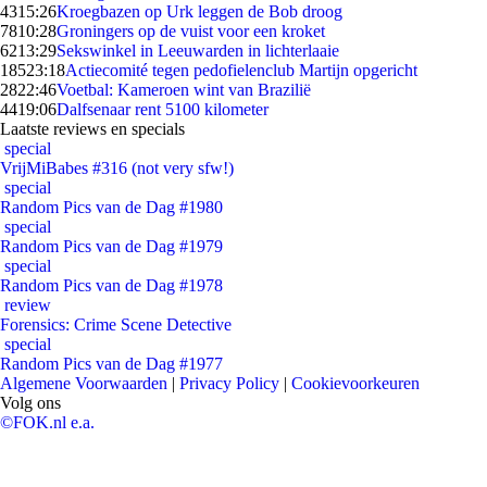
43
15:26
Kroegbazen op Urk leggen de Bob droog
78
10:28
Groningers op de vuist voor een kroket
62
13:29
Sekswinkel in Leeuwarden in lichterlaaie
185
23:18
Actiecomité tegen pedofielenclub Martijn opgericht
28
22:46
Voetbal: Kameroen wint van Brazilië
44
19:06
Dalfsenaar rent 5100 kilometer
Laatste reviews en specials
special
VrijMiBabes #316 (not very sfw!)
special
Random Pics van de Dag #1980
special
Random Pics van de Dag #1979
special
Random Pics van de Dag #1978
review
Forensics: Crime Scene Detective
special
Random Pics van de Dag #1977
Algemene Voorwaarden
|
Privacy Policy
|
Cookievoorkeuren
Volg ons
©FOK.nl e.a.