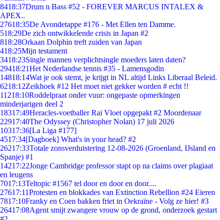
84
18:37
Drum n Bass #52 - FOREVER MARCUS INTALEX &
APEX..
276
18:35
De Avondetappe #176 - Met Ellen ten Damme.
5
18:29
De zich ontwikkelende crisis in Japan #2
8
18:28
Orkaan Dolphin treft zuiden van Japan
4
18:25
Mijn testament
34
18:23
Single mannen verplichtsingle moeders laten daten?
294
18:21
Het Nederlandse tennis #35 - Lamensgodin
148
18:14
Wat je ook stemt, je krijgt in NL altijd Links Liberaal Beleid.
62
18:12
Zeikhoek #12 Het moet niet gekker worden # echt !!
112
18:10
Roddelpraat onder vuur: ongepaste opmerkingen
minderjarigen deel 2
183
17:49
Heracles-voetballer Rai Vloet opgepakt #2 Moordenaar
229
17:40
The Odyssey (Christopher Nolan) 17 juli 2026
103
17:36
[La Liga #177]
45
17:34
[Dagboek] What's in your head? #2
262
17:33
Totale zonsverduistering 12-08-2026 (Groenland, IJsland en
Spanje) #1
142
17:22
Jonge Cambridge professor stapt op na claims over plagiaat
en leugens
70
17:13
Teltopic #1567 tel door en door en door....
276
17:11
Protesten en blokkades van Extinction Rebellion #24 Eieren
78
17:10
Franky en Coen bakken friet in Oekraïne - Volg ze hier! #3
264
17:08
Agent smijt zwangere vrouw op de grond, onderzoek gestart
#2