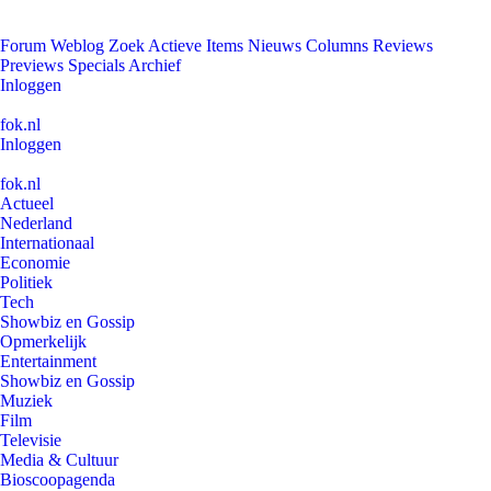
Forum
Weblog
Zoek
Actieve Items
Nieuws
Columns
Reviews
Previews
Specials
Archief
Inloggen
fok.nl
Inloggen
fok.nl
Actueel
Nederland
Internationaal
Economie
Politiek
Tech
Showbiz en Gossip
Opmerkelijk
Entertainment
Showbiz en Gossip
Muziek
Film
Televisie
Media & Cultuur
Bioscoopagenda