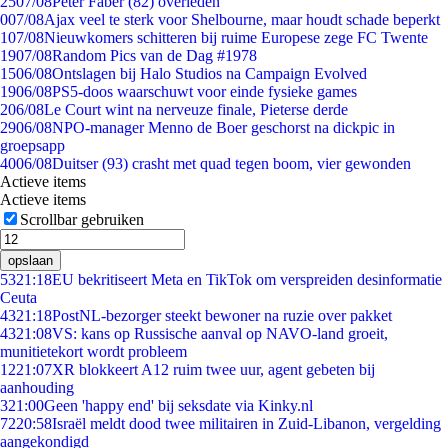
25
07/08
Peter Faber (82) overleden
0
07/08
Ajax veel te sterk voor Shelbourne, maar houdt schade beperkt
1
07/08
Nieuwkomers schitteren bij ruime Europese zege FC Twente
19
07/08
Random Pics van de Dag #1978
15
06/08
Ontslagen bij Halo Studios na Campaign Evolved
19
06/08
PS5-doos waarschuwt voor einde fysieke games
2
06/08
Le Court wint na nerveuze finale, Pieterse derde
29
06/08
NPO-manager Menno de Boer geschorst na dickpic in
groepsapp
40
06/08
Duitser (93) crasht met quad tegen boom, vier gewonden
Actieve items
Actieve items
Scrollbar gebruiken
opslaan
53
21:18
EU bekritiseert Meta en TikTok om verspreiden desinformatie
Ceuta
43
21:18
PostNL-bezorger steekt bewoner na ruzie over pakket
43
21:08
VS: kans op Russische aanval op NAVO-land groeit,
munitietekort wordt probleem
12
21:07
XR blokkeert A12 ruim twee uur, agent gebeten bij
aanhouding
3
21:00
Geen 'happy end' bij seksdate via Kinky.nl
72
20:58
Israël meldt dood twee militairen in Zuid-Libanon, vergelding
aangekondigd