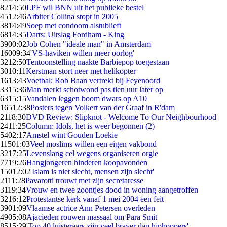
82
14:50
LPF wil BNN uit het publieke bestel
45
12:46
Arbiter Collina stopt in 2005
38
14:49
Soep met condoom alstublieft
68
14:35
Darts: Uitslag Fordham - King
39
00:02
Job Cohen "ideale man" in Amsterdam
160
09:34
'VS-haviken willen meer oorlog'
32
12:50
Tentoonstelling naakte Barbiepop toegestaan
30
10:11
Kerstman stort neer met helikopter
16
13:43
Voetbal: Rob Baan vertrekt bij Feyenoord
33
15:36
Man merkt schotwond pas tien uur later op
63
15:15
Vandalen leggen boom dwars op A10
165
12:38
Posters tegen Volkert van der Graaf in R'dam
21
18:30
DVD Review: Slipknot - Welcome To Our Neighbourhood
24
11:25
Column: Idols, het is weer begonnen (2)
54
02:17
Amstel wint Gouden Loekie
115
01:03
Veel moslims willen een eigen vakbond
32
17:25
Levenslang cel wegens organiseren orgie
77
19:26
Hangjongeren hinderen koopavonden
150
12:02
'Islam is niet slecht, mensen zijn slecht'
21
11:28
Pavarotti trouwt met zijn secretaresse
31
19:34
Vrouw en twee zoontjes dood in woning aangetroffen
32
16:12
Protestantse kerk vanaf 1 mei 2004 een feit
39
01:09
Vlaamse actrice Ann Petersen overleden
49
05:08
Ajacieden rouwen massaal om Para Smit
85
15:29
'Top 40 luisteraars zijn veel braver dan hiphoppers'