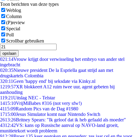
Toon berichten van deze types
Weblog
Column
(P)review
Special
Poll
Scrollbar gebruiken
opslaan
0
21:14
Vrouw krijgt door verwisseling het embryo van ander stel
ingebracht
0
20:35
Nieuwe president De la Espriella gaat strijd aan met
drugskartels Colombia
3
20:11
Geen 'happy end' bij seksdate via Kinky.nl
12
19:57
XR blokkeert A12 ruim twee uur, agent gebeten bij
aanhouding
1
19:21
Uitslag NEC - Telstar
14
15:10
VrijMiBabes #316 (not very sfw!)
41
15:09
Random Pics van de Dag #1980
17
15:00
Jesus Simulator komt naar Nintendo Switch
26
13:26
Britney Spears: "Ik geloof dat ik heb gefaald als moeder"
43
12:42
VS: kans op Russische aanval op NAVO-land groeit,
munitietekort wordt probleem
9
12:28
Broer 135 keer gestoken en gesneden: zes jaar cel en tbs voor