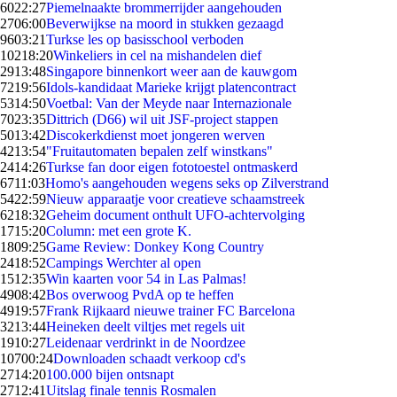
60
22:27
Piemelnaakte brommerrijder aangehouden
27
06:00
Beverwijkse na moord in stukken gezaagd
96
03:21
Turkse les op basisschool verboden
102
18:20
Winkeliers in cel na mishandelen dief
29
13:48
Singapore binnenkort weer aan de kauwgom
72
19:56
Idols-kandidaat Marieke krijgt platencontract
53
14:50
Voetbal: Van der Meyde naar Internazionale
70
23:35
Dittrich (D66) wil uit JSF-project stappen
50
13:42
Discokerkdienst moet jongeren werven
42
13:54
"Fruitautomaten bepalen zelf winstkans"
24
14:26
Turkse fan door eigen fototoestel ontmaskerd
67
11:03
Homo's aangehouden wegens seks op Zilverstrand
54
22:59
Nieuw apparaatje voor creatieve schaamstreek
62
18:32
Geheim document onthult UFO-achtervolging
17
15:20
Column: met een grote K.
18
09:25
Game Review: Donkey Kong Country
24
18:52
Campings Werchter al open
15
12:35
Win kaarten voor 54 in Las Palmas!
49
08:42
Bos overwoog PvdA op te heffen
49
19:57
Frank Rijkaard nieuwe trainer FC Barcelona
32
13:44
Heineken deelt viltjes met regels uit
19
10:27
Leidenaar verdrinkt in de Noordzee
107
00:24
Downloaden schaadt verkoop cd's
27
14:20
100.000 bijen ontsnapt
27
12:41
Uitslag finale tennis Rosmalen