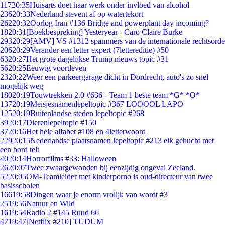
117
20:35
Huisarts doet haar werk onder invloed van alcohol
236
20:33
Nederland stevent af op watertekort
262
20:32
Oorlog Iran #136 Bridge and powerplant day incoming?
18
20:31
[Boekbespreking] Yesteryear - Caro Claire Burke
293
20:29
[AMV] VS #1312 spammers van de internationale rechtsorde
206
20:29
Verander een letter expert (7lettereditie) #50
63
20:27
Het grote dagelijkse Trump nieuws topic #31
56
20:25
Eeuwig voortleven
23
20:22
Weer een parkeergarage dicht in Dordrecht, auto's zo snel
mogelijk weg
180
20:19
Touwtrekken 2.0 #636 - Team 1 beste team *G* *O*
137
20:19
Meisjesnamenlepeltopic #367 LOOOOL LAPO
125
20:19
Buitenlandse steden lepeltopic #268
39
20:17
Dierenlepeltopic #150
37
20:16
Het hele alfabet #108 en 4letterwoord
229
20:15
Nederlandse plaatsnamen lepeltopic #213 elk gehucht met
een bord telt
40
20:14
Horrorfilms #33: Halloween
26
20:07
Twee zwaargewonden bij eenzijdig ongeval Zeeland.
52
20:05
OM-Teamleider met kinderporno is oud-directeur van twee
basisscholen
166
19:58
Dingen waar je enorm vrolijk van wordt #3
25
19:56
Natuur en Wild
16
19:54
Radio 2 #145 Ruud 66
47
19:47
[Netflix #210] TUDUM