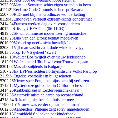
33
11:16
Seks voor de wedstrijd loopt slecht af
39
22:08
Man uit Someren schiet eigen vriendin in been
41
11:21
Reclame Code Commissie berispt Bavaria
55
07:50
RuG niet blij met Godlinzer wonderketting
81
19:45
Eindhoven verbiedt extreem-rechts concert niet
24
14:34
Fransen werken dag extra voor ouderen
40
15:20
Uitslag UEFA Cup (06-11-03)
49
19:52
SP wil commissie modernisering monarchie
42
16:23
Dirk van den Broek betuigt medeleven
80
10:09
Verbod op neef - nicht huwelijk bepleit
82
08:21
Vijf man vast in zaak dode winkeldievegge
96
13:35
Top 10 VS geheel ''zwart''
44
14:10
Wouter Bos twijfelt over nieuw leiderschap
18
12:01
Wielrennen: Ullrich wil voor Tourwinst gaan
83
01:02
Massabesnijdenis in Bulgarije
51
07:28
Ex-LPF'ers richten Fortuynistische Volks Partij op
21
15:34
Engelse voetballer in bil geschoten
52
02:26
Nieuw spel: Pong met pijnstoten bij verliezen
37
12:12
Mysterieuze golfballen in Californische stad
34
14:26
Krabbenplaag in Eexterveenschekanaal
56
17:35
Asteroïde miste de aarde op recordafstand
43
18:34
'Rekening niet betaald, huisdier mee'
179
00:15
"Vrouw was eerder op aarde dan man"
66
12:03
Aanbieders 'Phileine zegt sorry' aangehouden
68
10:13
Gemiddeld 6 vloeken per kinderboek