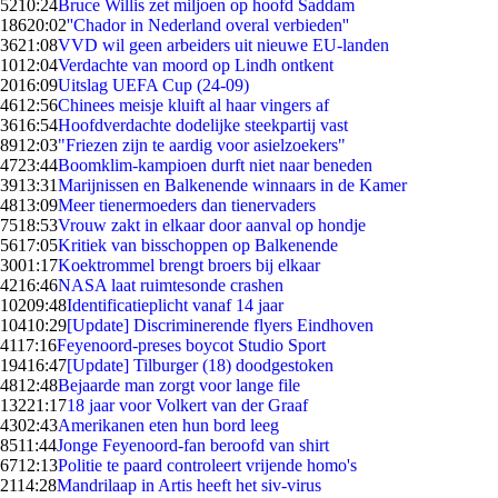
52
10:24
Bruce Willis zet miljoen op hoofd Saddam
186
20:02
''Chador in Nederland overal verbieden''
36
21:08
VVD wil geen arbeiders uit nieuwe EU-landen
10
12:04
Verdachte van moord op Lindh ontkent
20
16:09
Uitslag UEFA Cup (24-09)
46
12:56
Chinees meisje kluift al haar vingers af
36
16:54
Hoofdverdachte dodelijke steekpartij vast
89
12:03
"Friezen zijn te aardig voor asielzoekers"
47
23:44
Boomklim-kampioen durft niet naar beneden
39
13:31
Marijnissen en Balkenende winnaars in de Kamer
48
13:09
Meer tienermoeders dan tienervaders
75
18:53
Vrouw zakt in elkaar door aanval op hondje
56
17:05
Kritiek van bisschoppen op Balkenende
30
01:17
Koektrommel brengt broers bij elkaar
42
16:46
NASA laat ruimtesonde crashen
102
09:48
Identificatieplicht vanaf 14 jaar
104
10:29
[Update] Discriminerende flyers Eindhoven
41
17:16
Feyenoord-preses boycot Studio Sport
194
16:47
[Update] Tilburger (18) doodgestoken
48
12:48
Bejaarde man zorgt voor lange file
132
21:17
18 jaar voor Volkert van der Graaf
43
02:43
Amerikanen eten hun bord leeg
85
11:44
Jonge Feyenoord-fan beroofd van shirt
67
12:13
Politie te paard controleert vrijende homo's
21
14:28
Mandrilaap in Artis heeft het siv-virus