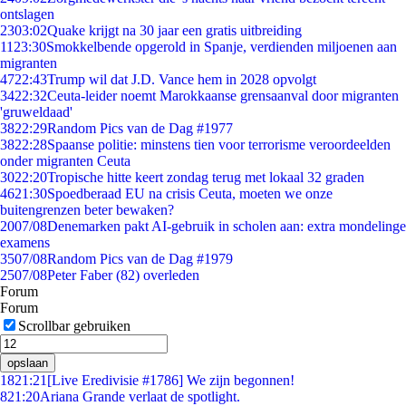
ontslagen
23
03:02
Quake krijgt na 30 jaar een gratis uitbreiding
11
23:30
Smokkelbende opgerold in Spanje, verdienden miljoenen aan
migranten
47
22:43
Trump wil dat J.D. Vance hem in 2028 opvolgt
34
22:32
Ceuta-leider noemt Marokkaanse grensaanval door migranten
'gruweldaad'
38
22:29
Random Pics van de Dag #1977
38
22:28
Spaanse politie: minstens tien voor terrorisme veroordeelden
onder migranten Ceuta
30
22:20
Tropische hitte keert zondag terug met lokaal 32 graden
46
21:30
Spoedberaad EU na crisis Ceuta, moeten we onze
buitengrenzen beter bewaken?
20
07/08
Denemarken pakt AI-gebruik in scholen aan: extra mondelinge
examens
35
07/08
Random Pics van de Dag #1979
25
07/08
Peter Faber (82) overleden
Forum
Forum
Scrollbar gebruiken
opslaan
18
21:21
[Live Eredivisie #1786] We zijn begonnen!
8
21:20
Ariana Grande verlaat de spotlight.