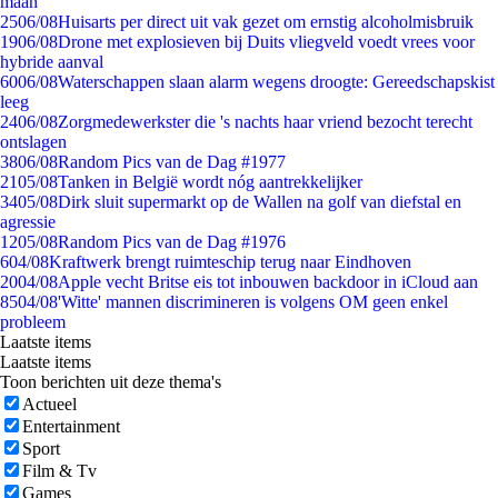
maan
25
06/08
Huisarts per direct uit vak gezet om ernstig alcoholmisbruik
19
06/08
Drone met explosieven bij Duits vliegveld voedt vrees voor
hybride aanval
60
06/08
Waterschappen slaan alarm wegens droogte: Gereedschapskist
leeg
24
06/08
Zorgmedewerkster die 's nachts haar vriend bezocht terecht
ontslagen
38
06/08
Random Pics van de Dag #1977
21
05/08
Tanken in België wordt nóg aantrekkelijker
34
05/08
Dirk sluit supermarkt op de Wallen na golf van diefstal en
agressie
12
05/08
Random Pics van de Dag #1976
6
04/08
Kraftwerk brengt ruimteschip terug naar Eindhoven
20
04/08
Apple vecht Britse eis tot inbouwen backdoor in iCloud aan
85
04/08
'Witte' mannen discrimineren is volgens OM geen enkel
probleem
Laatste items
Laatste items
Toon berichten uit deze thema's
Actueel
Entertainment
Sport
Film & Tv
Games