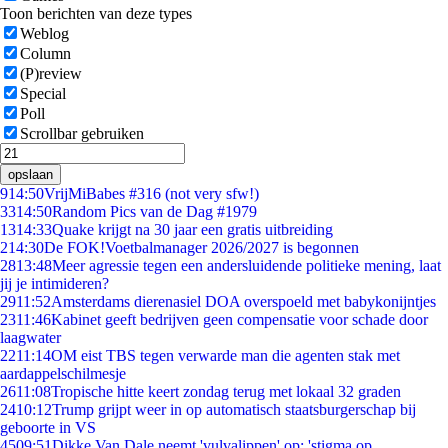
Toon berichten van deze types
Weblog
Column
(P)review
Special
Poll
Scrollbar gebruiken
opslaan
9
14:50
VrijMiBabes #316 (not very sfw!)
33
14:50
Random Pics van de Dag #1979
13
14:33
Quake krijgt na 30 jaar een gratis uitbreiding
2
14:30
De FOK!Voetbalmanager 2026/2027 is begonnen
28
13:48
Meer agressie tegen een andersluidende politieke mening, laat
jij je intimideren?
29
11:52
Amsterdams dierenasiel DOA overspoeld met babykonijntjes
23
11:46
Kabinet geeft bedrijven geen compensatie voor schade door
laagwater
22
11:14
OM eist TBS tegen verwarde man die agenten stak met
aardappelschilmesje
26
11:08
Tropische hitte keert zondag terug met lokaal 32 graden
24
10:12
Trump grijpt weer in op automatisch staatsburgerschap bij
geboorte in VS
45
09:51
Dikke Van Dale neemt 'vulvalippen' op: 'stigma op