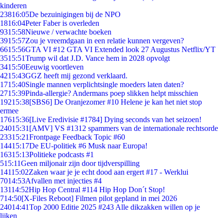
kinderen
238
16:05
De bezuinigingen bij de NPO
18
16:04
Peter Faber is overleden
93
15:58
Nieuwe / verwachte boeken
39
15:57
Zou je vreemdgaan in een relatie kunnen vergeven?
66
15:56
GTA VI #12 GTA VI Extended look 27 Augustus Netflix/YT
35
15:51
Trump wil dat J.D. Vance hem in 2028 opvolgt
34
15:50
Eeuwig voortleven
42
15:43
GGZ heeft mij gezond verklaard.
17
15:40
Single mannen verplichtsingle moeders laten daten?
27
15:39
Pinda-allergie? Andermans poep slikken helpt misschien
192
15:38
[SBS6] De Oranjezomer #10 Helene je kan het niet stop
ermee
176
15:36
[Live Eredivisie #1784] Dying seconds van het seizoen!
240
15:31
[AMV] VS #1312 spammers van de internationale rechtsorde
233
15:21
Frontpage Feedback Topic #60
144
15:17
De EU-politiek #6 Musk naar Europa!
163
15:13
Politieke podcasts #1
5
15:11
Geen miljonair zijn door tijdverspilling
141
15:02
Zaken waar je je echt dood aan ergert #17 - Werklui
70
14:53
Afvallen met injecties #4
131
14:52
Hip Hop Central #114 Hip Hop Don´t Stop!
7
14:50
[X-Files Reboot] Filmen pilot gepland in mei 2026
240
14:41
Top 2000 Editie 2025 #243 Alle dikzakken willen op je
lijken