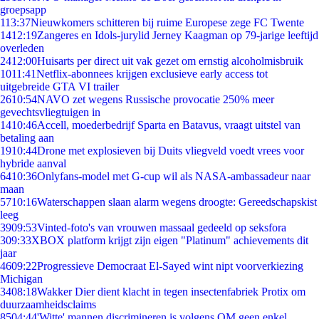
groepsapp
1
13:37
Nieuwkomers schitteren bij ruime Europese zege FC Twente
14
12:19
Zangeres en Idols-jurylid Jerney Kaagman op 79-jarige leeftijd
overleden
24
12:00
Huisarts per direct uit vak gezet om ernstig alcoholmisbruik
10
11:41
Netflix-abonnees krijgen exclusieve early access tot
uitgebreide GTA VI trailer
26
10:54
NAVO zet wegens Russische provocatie 250% meer
gevechtsvliegtuigen in
14
10:46
Accell, moederbedrijf Sparta en Batavus, vraagt uitstel van
betaling aan
19
10:44
Drone met explosieven bij Duits vliegveld voedt vrees voor
hybride aanval
64
10:36
Onlyfans-model met G-cup wil als NASA-ambassadeur naar
maan
57
10:16
Waterschappen slaan alarm wegens droogte: Gereedschapskist
leeg
39
09:53
Vinted-foto's van vrouwen massaal gedeeld op seksfora
3
09:33
XBOX platform krijgt zijn eigen "Platinum" achievements dit
jaar
46
09:22
Progressieve Democraat El-Sayed wint nipt voorverkiezing
Michigan
34
08:18
Wakker Dier dient klacht in tegen insectenfabriek Protix om
duurzaamheidsclaims
85
04:44
'Witte' mannen discrimineren is volgens OM geen enkel