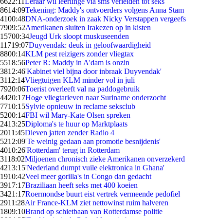
66
22:11
Leraar wil leerlinge via sms verleiden tot seks
86
14:09
Tekening: Maddy's ontvoerders volgens Anna Stam
41
00:48
DNA-onderzoek in zaak Nicky Verstappen vergeefs
79
09:52
Amerikanen sluiten Irakezen op in kisten
157
00:34
Jeugd Urk sloopt muskuseenden
117
19:07
Duyvendak: deuk in geloofwaardigheid
88
00:14
KLM pest reizigers zonder vliegtax
55
18:56
Peter R: Maddy in A'dam is onzin
38
12:46
'Kabinet viel bijna door inbraak Duyvendak'
31
12:14
Vliegtuigen KLM minder vol in juli
79
20:06
Toerist overleeft val na paddogebruik
44
20:17
Hoge vliegtarieven naar Suriname onderzocht
77
10:15
Sylvie opnieuw in reclame seksclub
52
00:14
FBI wil Mary-Kate Olsen spreken
24
13:25
Diploma's te huur op Marktplaats
20
11:45
Dieven jatten zender Radio 4
52
12:09
'Te weinig gedaan aan promotie besnijdenis'
40
10:26
'Rotterdam' terug in Rotterdam
31
18:02
Miljoenen chronisch zieke Amerikanen onverzekerd
42
13:15
'Nederland dumpt vuile elektronica in Ghana'
19
10:42
Veel meer gorilla's in Congo dan gedacht
39
17:17
Braziliaan heeft seks met 400 koeien
34
21:17
Roermondse buurt eist vertrek vermeende pedofiel
29
11:28
Air France-KLM ziet nettowinst ruim halveren
18
09:10
Brand op schietbaan van Rotterdamse politie