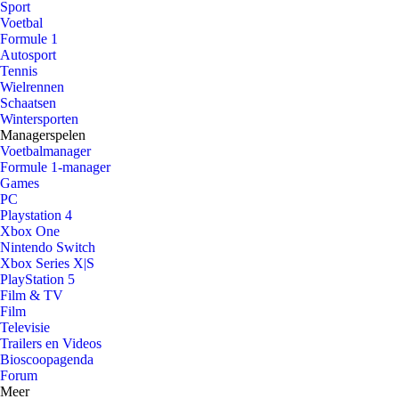
Sport
Voetbal
Formule 1
Autosport
Tennis
Wielrennen
Schaatsen
Wintersporten
Managerspelen
Voetbalmanager
Formule 1-manager
Games
PC
Playstation 4
Xbox One
Nintendo Switch
Xbox Series X|S
PlayStation 5
Film & TV
Film
Televisie
Trailers en Videos
Bioscoopagenda
Forum
Meer