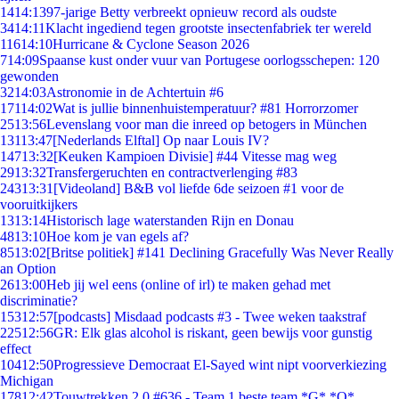
14
14:13
97-jarige Betty verbreekt opnieuw record als oudste
34
14:11
Klacht ingediend tegen grootste insectenfabriek ter wereld
116
14:10
Hurricane & Cyclone Season 2026
7
14:09
Spaanse kust onder vuur van Portugese oorlogsschepen: 120
gewonden
32
14:03
Astronomie in de Achtertuin #6
171
14:02
Wat is jullie binnenhuistemperatuur? #81 Horrorzomer
25
13:56
Levenslang voor man die inreed op betogers in München
131
13:47
[Nederlands Elftal] Op naar Louis IV?
147
13:32
[Keuken Kampioen Divisie] #44 Vitesse mag weg
29
13:32
Transfergeruchten en contractverlenging #83
243
13:31
[Videoland] B&B vol liefde 6de seizoen #1 voor de
vooruitkijkers
13
13:14
Historisch lage waterstanden Rijn en Donau
48
13:10
Hoe kom je van egels af?
85
13:02
[Britse politiek] #141 Declining Gracefully Was Never Really
an Option
26
13:00
Heb jij wel eens (online of irl) te maken gehad met
discriminatie?
153
12:57
[podcasts] Misdaad podcasts #3 - Twee weken taakstraf
225
12:56
GR: Elk glas alcohol is riskant, geen bewijs voor gunstig
effect
104
12:50
Progressieve Democraat El-Sayed wint nipt voorverkiezing
Michigan
178
12:42
Touwtrekken 2.0 #636 - Team 1 beste team *G* *O*