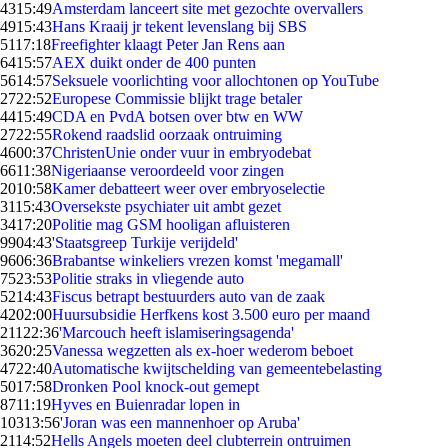
43
15:49
Amsterdam lanceert site met gezochte overvallers
49
15:43
Hans Kraaij jr tekent levenslang bij SBS
51
17:18
Freefighter klaagt Peter Jan Rens aan
64
15:57
AEX duikt onder de 400 punten
56
14:57
Seksuele voorlichting voor allochtonen op YouTube
27
22:52
Europese Commissie blijkt trage betaler
44
15:49
CDA en PvdA botsen over btw en WW
27
22:55
Rokend raadslid oorzaak ontruiming
46
00:37
ChristenUnie onder vuur in embryodebat
66
11:38
Nigeriaanse veroordeeld voor zingen
20
10:58
Kamer debatteert weer over embryoselectie
31
15:43
Oversekste psychiater uit ambt gezet
34
17:20
Politie mag GSM hooligan afluisteren
99
04:43
'Staatsgreep Turkije verijdeld'
96
06:36
Brabantse winkeliers vrezen komst 'megamall'
75
23:53
Politie straks in vliegende auto
52
14:43
Fiscus betrapt bestuurders auto van de zaak
42
02:00
Huursubsidie Herfkens kost 3.500 euro per maand
211
22:36
'Marcouch heeft islamiseringsagenda'
36
20:25
Vanessa wegzetten als ex-hoer wederom beboet
47
22:40
Automatische kwijtschelding van gemeentebelasting
50
17:58
Dronken Pool knock-out gemept
87
11:19
Hyves en Buienradar lopen in
103
13:56
'Joran was een mannenhoer op Aruba'
21
14:52
Hells Angels moeten deel clubterrein ontruimen