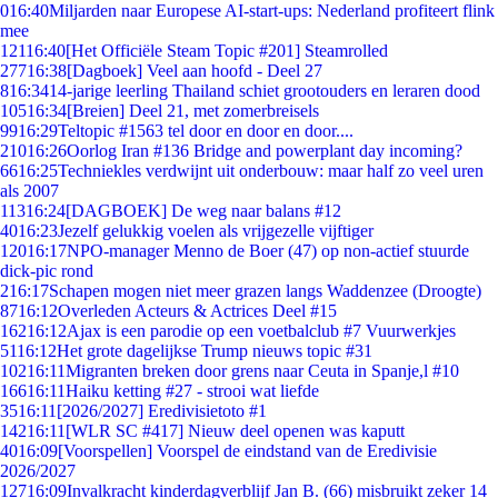
0
16:40
Miljarden naar Europese AI-start-ups: Nederland profiteert flink
mee
121
16:40
[Het Officiële Steam Topic #201] Steamrolled
277
16:38
[Dagboek] Veel aan hoofd - Deel 27
8
16:34
14-jarige leerling Thailand schiet grootouders en leraren dood
105
16:34
[Breien] Deel 21, met zomerbreisels
99
16:29
Teltopic #1563 tel door en door en door....
210
16:26
Oorlog Iran #136 Bridge and powerplant day incoming?
66
16:25
Techniekles verdwijnt uit onderbouw: maar half zo veel uren
als 2007
113
16:24
[DAGBOEK] De weg naar balans #12
40
16:23
Jezelf gelukkig voelen als vrijgezelle vijftiger
120
16:17
NPO-manager Menno de Boer (47) op non-actief stuurde
dick-pic rond
2
16:17
Schapen mogen niet meer grazen langs Waddenzee (Droogte)
87
16:12
Overleden Acteurs & Actrices Deel #15
162
16:12
Ajax is een parodie op een voetbalclub #7 Vuurwerkjes
51
16:12
Het grote dagelijkse Trump nieuws topic #31
102
16:11
Migranten breken door grens naar Ceuta in Spanje,l #10
166
16:11
Haiku ketting #27 - strooi wat liefde
35
16:11
[2026/2027] Eredivisietoto #1
142
16:11
[WLR SC #417] Nieuw deel openen was kaputt
40
16:09
[Voorspellen] Voorspel de eindstand van de Eredivisie
2026/2027
127
16:09
Invalkracht kinderdagverblijf Jan B. (66) misbruikt zeker 14