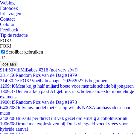
Weblog
Fotoboek
Prijsvragen
Contact
Colofon
Feedback
Tip de redactie
FOK!
FOK!
Scrollbar gebruiken
opslaan
9
14:50
VrijMiBabes #316 (not very sfw!)
33
14:50
Random Pics van de Dag #1979
2
14:30
De FOK!Voetbalmanager 2026/2027 is begonnen
12
09:40
Meta krijgt half miljard boete voor mentale schade bij jongeren
18
09:37
Denemarken pakt AI-gebruik in scholen aan: extra mondelinge
examens
19
00:45
Random Pics van de Dag #1978
64
06/08
Onlyfans-model met G-cup wil als NASA-ambassadeur naar
maan
24
06/08
Huisarts per direct uit vak gezet om ernstig alcoholmisbruik
19
06/08
Drone met explosieven bij Duits vliegveld voedt vrees voor
hybride aanval