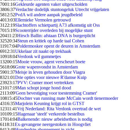
70
01:16
Gekleurde agenten vaker uitgescholden
38
06:37
Verdachte dodelijk stuntongeluk Utrecht vrijgelaten
58
12:52
PvdA wil andere aanpak jeugdbeleid
40
13:03
Ellemieke Vermolen getrouwd
31
22:19
Slachtoffers schietpartij A73 afkomstig uit Oss
70
15:19
Scooterrijder overleden bij mogelijke stunt
204
11:23
Hirsch Ballin: afstaan DNA is burgerplicht
325
20:34
Steun en kritiek op harde taal Cohen
119
17:04
Poldermoskee opent de deuren in Amsterdam
69
12:31
Ukkelaar zit naakt op trekhaak
109
18:04
Verdonk wil gummetjes
132
00:15
Mooie vrouw, agent verscheurt boete
56
18:06
Grote wapenvondst in Amsterdam
59
01:37
Meisje in leven gehouden door Viagra
83
21:01
Drie opties voor nieuwe R'damse Kuip
239
23:17
PVV: Cramer moet vertrekken
210
17:19
Man schopt jonge hond dood
21
13:09
'Geen bevestiging voor toestemming Cramer'
108
15:45
Dochter van running mate McCain wordt tienermoeder
43
16:35
Marjolein Keuning krijgt rol in GTST
123
11:41
Vrij Nederland: Rita Verdonk overtrad de wet
101
09:15
Hagenaar 'steelt' verkeerde bestelbus
170
14:04
Balkenende: nieuw arbeidsethos is nodig
61
18:31
Ex-gevangene neergestoken in Hoogvliet
94
13:48
Honderdste abonnement in zicht