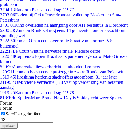
probleem
37
04:13
Random Pics van de Dag #1977
27
03:06
Doden bij Oekraïense droneaanvallen op Moskou en Sint-
Petersburg
34
01:01
Kind overleden na aanrijding door AH-bestelbus in Dordrecht
53
00:28
Van den Brink zet nog eens 14 gemeenten onder toezicht om
spreidingswet
22
22:50
Iran en Oman eens over route Straat van Hormuz, VS
buitenspel
2
22:17
Le Court wint na nerveuze finale, Pieterse derde
12
20:48
Capibara's lopen Braziliaans parlementsgebouw Mato Grosso
binnen
5
20:30
Zomervakantieweerbericht: aanhoudend zomers
1
20:21
Lemmen boekt eerste profzege in zware Ronde van Polen-rit
15
19:45
Hiroshima herdenkt slachtoffers atoombom, 81 jaar later
21
19:34
OM: vierde verdachte (18) vast op verdenking van beramen
aanslag
19
19:25
Random Pics van de Dag #1978
8
18:19
In Spider-Man: Brand New Day is Spidey echt weer Spidey
Forum
Forum
Scrollbar gebruiken
opslaan