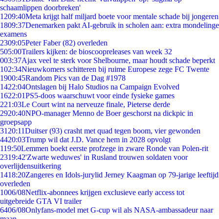
schaamlippen doorbreken'
12
09:40
Meta krijgt half miljard boete voor mentale schade bij jongeren
18
09:37
Denemarken pakt AI-gebruik in scholen aan: extra mondelinge
examens
23
09:05
Peter Faber (82) overleden
5
05:00
Trailers kijken: de bioscoopreleases van week 32
0
03:37
Ajax veel te sterk voor Shelbourne, maar houdt schade beperkt
1
02:34
Nieuwkomers schitteren bij ruime Europese zege FC Twente
19
00:45
Random Pics van de Dag #1978
14
22:04
Ontslagen bij Halo Studios na Campaign Evolved
16
22:01
PS5-doos waarschuwt voor einde fysieke games
2
21:03
Le Court wint na nerveuze finale, Pieterse derde
29
20:40
NPO-manager Menno de Boer geschorst na dickpic in
groepsapp
31
20:11
Duitser (93) crasht met quad tegen boom, vier gewonden
44
20:03
Trump wil dat J.D. Vance hem in 2028 opvolgt
1
19:50
Lemmen boekt eerste profzege in zware Ronde van Polen-rit
23
19:42
'Zwarte weduwes' in Rusland trouwen soldaten voor
overlijdensuitkering
14
18:20
Zangeres en Idols-jurylid Jerney Kaagman op 79-jarige leeftijd
overleden
10
06/08
Netflix-abonnees krijgen exclusieve early access tot
uitgebreide GTA VI trailer
64
06/08
Onlyfans-model met G-cup wil als NASA-ambassadeur naar
maan