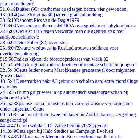
jij je intimideren?
31
16:19
Duitser (93) crasht met quad tegen boom, vier gewonden
13
16:14
Quake krijgt na 30 jaar een gratis uitbreiding
33
16:10
Random Pics van de Dag #1979
29
16:08
Amsterdams dierenasiel DOA overspoeld met babykonijntjes
22
16:07
OM eist TBS tegen verwarde man die agenten stak met
aardappelschilmesje
23
16:04
Peter Faber (82) overleden
23
16:04
'Zwarte weduwes' in Rusland trouwen soldaten voor
overlijdensuitkering
5
15:58
Trailers kijken: de bioscoopreleases van week 32
12
15:55
Meta krijgt half miljard boete voor mentale schade bij jongeren
32
15:43
Ceuta-leider noemt Marokkaanse grensaanval door migranten
'gruweldaad'
18
15:41
Denemarken pakt AI-gebruik in scholen aan: extra mondelinge
examens
24
15:35
Trump grijpt weer in op automatisch staatsburgerschap bij
geboorte in VS
36
15:28
Spaanse politie: minstens tien voor terrorisme veroordeelden
onder migranten Ceuta
69
15:03
Israël meldt dood twee militairen in Zuid-Libanon, vergelding
aangekondigd
44
14:47
Trump wil dat J.D. Vance hem in 2028 opvolgt
14
13:49
Ontslagen bij Halo Studios na Campaign Evolved
29
13:48
NPO-manager Menno de Boer geschorst na dickpic in