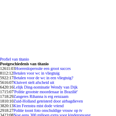
Profiel van titanio
Postgeschiedenis van titanio
126
11:03
Hoerenloperssite een groot succes
81
12:12
Betalen voor wc in vliegtuig
59
22:17
Betalen voor de wc in een vliegtuig?
56
16:07
Kluivert stelt afscheid uit
64
20:16
Lelijk Ding-nominatie Wendy van Dijk
17
15:07
'Politie grootste moordenaar in Brazilië'
17
18:29
Zangeres Rihanna is erg eenzaam
18
10:10
Zuid-Holland geteisterd door airbagdieven
38
20:13
Kim Feenstra mist dode vriend
29
18:27
Politie toont foto onschuldige vrouw op tv
34
23:08
Nog eens 300 miljoen extra voor kinderopvang