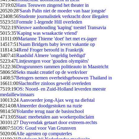
37
19:02
Hans Teeuwen zingend het theater in
205
20:28
'Sarah Palin niet de moeder van haar jongste'
234
08:56
Studente journalistiek verkracht door illegalen
55
23:51
Formule 1-legende Hill overleden
70
22:19
Nieuwe aanhouding 'kaping' toestel Transavia
50
15:35
'Kaping was wraakactie vriend'
110
11:09
Marianne Thieme 'doet' het met ex-jager
145
17:51
Naam Bridgets baby levert vakantie op
118
14:34
René Froger beroofd in Frankrijk
34
07:41
Raadslid Almere 'ongeldig beëdigd'
52
23:47
Lintjesregen voor 'gouden olympiërs'
51
22:36
Drugsrunners rammen politieauto in Maastricht
58
06:50
Seks maakt creatief op de werkvloer
14
08:57
Betogers nemen overheidsgebouwen Thailand in
166
11:00
Slachtoffer zinloos geweld overleden
75
19:19
OS: Noord- en Zuid-Holland leverden meeste
medaillewinnaars
100
13:24
Aanvoerder jong-Ajax weg na diefstal
82
14:08
Almeerder doodgestoken na ruzie
98
14:50
Yolanthe terug naar de basisschool
47
13:05
Staat: meebetalen aan woekerpolisclaim
301
01:27
Duyvendak getaart door extreem-rechts
68
07:51
OS: Goud voor Van Grunsven
50
20:06
Alle agenten op computerles