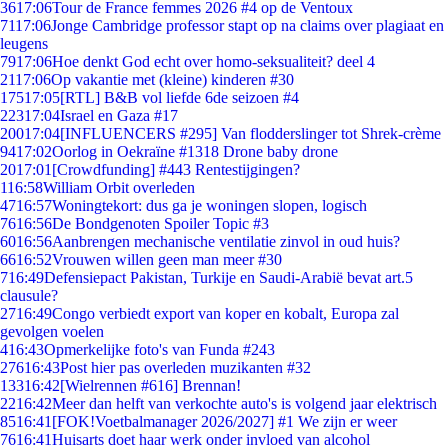
36
17:06
Tour de France femmes 2026 #4 op de Ventoux
71
17:06
Jonge Cambridge professor stapt op na claims over plagiaat en
leugens
79
17:06
Hoe denkt God echt over homo-seksualiteit? deel 4
21
17:06
Op vakantie met (kleine) kinderen #30
175
17:05
[RTL] B&B vol liefde 6de seizoen #4
223
17:04
Israel en Gaza #17
200
17:04
[INFLUENCERS #295] Van flodderslinger tot Shrek-crème
94
17:02
Oorlog in Oekraïne #1318 Drone baby drone
20
17:01
[Crowdfunding] #443 Rentestijgingen?
1
16:58
William Orbit overleden
47
16:57
Woningtekort: dus ga je woningen slopen, logisch
76
16:56
De Bondgenoten Spoiler Topic #3
60
16:56
Aanbrengen mechanische ventilatie zinvol in oud huis?
66
16:52
Vrouwen willen geen man meer #30
7
16:49
Defensiepact Pakistan, Turkije en Saudi-Arabië bevat art.5
clausule?
27
16:49
Congo verbiedt export van koper en kobalt, Europa zal
gevolgen voelen
4
16:43
Opmerkelijke foto's van Funda #243
276
16:43
Post hier pas overleden muzikanten #32
133
16:42
[Wielrennen #616] Brennan!
22
16:42
Meer dan helft van verkochte auto's is volgend jaar elektrisch
85
16:41
[FOK!Voetbalmanager 2026/2027] #1 We zijn er weer
76
16:41
Huisarts doet haar werk onder invloed van alcohol