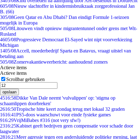
34
05/08
Kind overleden na aanrijding door AH-bestelbus in Dordrecht
6
05/08
Nieuw slachtoffer in kindermisbruikzaak zorgprofessional Jan
B. (66)
3
05/08
Geen Qatar en Abu Dhabi? Dan eindigt Formule 1-seizoen
mogelijk in Europa
5
05/08
Litouwen vindt opnieuw migrantentunnel onder grens met Wit-
Rusland
46
05/08
Progressieve Democraat El-Sayed wint nipt voorverkiezing
Michigan
14
05/08
Accell, moederbedrijf Sparta en Batavus, vraagt uitstel van
betaling aan
5
05/08
Zomervakantieweerbericht: aanhoudend zomers
Actieve items
Actieve items
Scrollbar gebruiken
opslaan
45
16:58
Dikke Van Dale neemt 'vulvalippen' op: 'stigma op
schaamlippen doorbreken'
26
16:50
Tropische hitte keert zondag terug met lokaal 32 graden
16
16:41
PS5-doos waarschuwt voor einde fysieke games
9
16:29
VrijMiBabes #316 (not very sfw!)
23
16:25
Kabinet geeft bedrijven geen compensatie voor schade door
laagwater
28
16:21
Meer agressie tegen een andersluidende politieke mening, laat