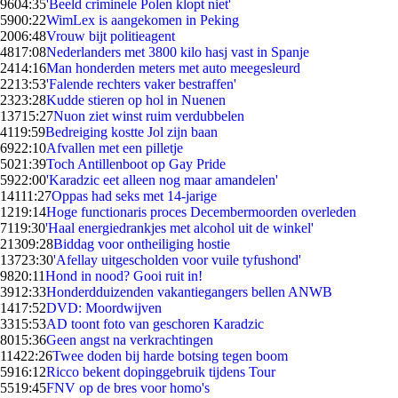
96
04:35
'Beeld criminele Polen klopt niet'
59
00:22
WimLex is aangekomen in Peking
20
06:48
Vrouw bijt politieagent
48
17:08
Nederlanders met 3800 kilo hasj vast in Spanje
24
14:16
Man honderden meters met auto meegesleurd
22
13:53
'Falende rechters vaker bestraffen'
23
23:28
Kudde stieren op hol in Nuenen
137
15:27
Nuon ziet winst ruim verdubbelen
41
19:59
Bedreiging kostte Jol zijn baan
69
22:10
Afvallen met een pilletje
50
21:39
Toch Antillenboot op Gay Pride
59
22:00
'Karadzic eet alleen nog maar amandelen'
141
11:27
Oppas had seks met 14-jarige
12
19:14
Hoge functionaris proces Decembermoorden overleden
71
19:30
'Haal energiedrankjes met alcohol uit de winkel'
213
09:28
Biddag voor ontheiliging hostie
137
23:30
'Afellay uitgescholden voor vuile tyfushond'
98
20:11
Hond in nood? Gooi ruit in!
39
12:33
Honderdduizenden vakantiegangers bellen ANWB
14
17:52
DVD: Moordwijven
33
15:53
AD toont foto van geschoren Karadzic
80
15:36
Geen angst na verkrachtingen
114
22:26
Twee doden bij harde botsing tegen boom
59
16:12
Ricco bekent dopinggebruik tijdens Tour
55
19:45
FNV op de bres voor homo's