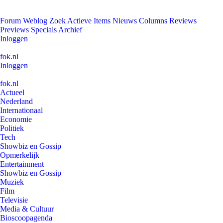
Forum
Weblog
Zoek
Actieve Items
Nieuws
Columns
Reviews
Previews
Specials
Archief
Inloggen
fok.nl
Inloggen
fok.nl
Actueel
Nederland
Internationaal
Economie
Politiek
Tech
Showbiz en Gossip
Opmerkelijk
Entertainment
Showbiz en Gossip
Muziek
Film
Televisie
Media & Cultuur
Bioscoopagenda