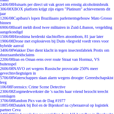
24
06/08
Huisarts per direct uit vak gezet om ernstig alcoholmisbruik
3
06/08
XBOX platform krijgt zijn eigen "Platinum" achievements dit
jaar
12
06/08
Capibara's lopen Braziliaans parlementsgebouw Mato Grosso
binnen
69
06/08
Israël meldt dood twee militairen in Zuid-Libanon, vergelding
aangekondigd
15
06/08
Hiroshima herdenkt slachtoffers atoombom, 81 jaar later
19
06/08
Drone met explosieven bij Duits vliegveld voedt vrees voor
hybride aanval
34
06/08
Wakker Dier dient klacht in tegen insectenfabriek Protix om
duurzaamheidsclaims
22
06/08
Iran en Oman eens over route Straat van Hormuz, VS
buitenspel
26
06/08
NAVO zet wegens Russische provocatie 250% meer
gevechtsvliegtuigen in
57
06/08
Waterschappen slaan alarm wegens droogte: Gereedschapskist
leeg
1
06/08
Forensics: Crime Scene Detective
23
06/08
Zorgmedewerkster die 's nachts haar vriend bezocht terecht
ontslagen
37
06/08
Random Pics van de Dag #1977
18
05/08
Datalek bij Bol en de Bijenkorf na cyberaanval op logistiek
partner Ceva