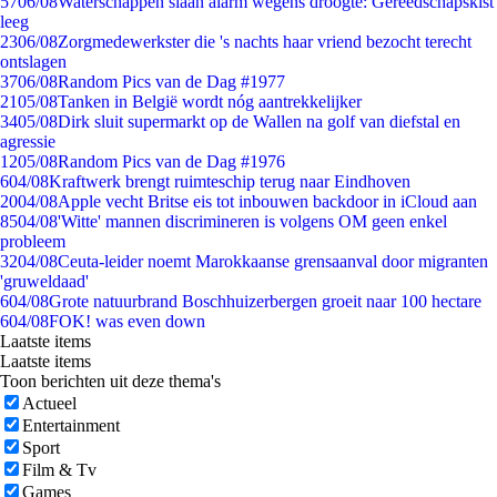
57
06/08
Waterschappen slaan alarm wegens droogte: Gereedschapskist
leeg
23
06/08
Zorgmedewerkster die 's nachts haar vriend bezocht terecht
ontslagen
37
06/08
Random Pics van de Dag #1977
21
05/08
Tanken in België wordt nóg aantrekkelijker
34
05/08
Dirk sluit supermarkt op de Wallen na golf van diefstal en
agressie
12
05/08
Random Pics van de Dag #1976
6
04/08
Kraftwerk brengt ruimteschip terug naar Eindhoven
20
04/08
Apple vecht Britse eis tot inbouwen backdoor in iCloud aan
85
04/08
'Witte' mannen discrimineren is volgens OM geen enkel
probleem
32
04/08
Ceuta-leider noemt Marokkaanse grensaanval door migranten
'gruweldaad'
6
04/08
Grote natuurbrand Boschhuizerbergen groeit naar 100 hectare
6
04/08
FOK! was even down
Laatste items
Laatste items
Toon berichten uit deze thema's
Actueel
Entertainment
Sport
Film & Tv
Games