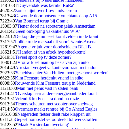
111
00:31
Bedelaars bij Nederlandse moskeeën
148
10:31
'Duyvendak was kernlid RaRa'
46
20:32
Zon schijnt over Lowlands-terrein
38
13:43
Gewonde door botsende vrachtauto's op A15
72
23:49
Van Bommel terug bij Oranje
150
03:37
Tiener dood na scooterongeluk Amsterdam
26
11:42
'Geen omkoping vakantiehuis W-A'
62
23:12
De kop die je nu leest komt zelden in de krant
33
17:57
Politie rukte massaal uit voor Twente-Arsenal
126
19:47
Agente vrijuit voor doodschieten Bilal B.
186
21:51
'Handen af van aftrek hypotheekrente'
26
19:31
Teveel sport op tv deze zomer?
103
01:23
Vrouw kiest man op basis van zijn auto
20
14:49
Arrestant vergeet vakantievoorraad methadon
29
23:33
'Scheidsrechter Van Hulten moet geschorst worden'
66
22:35
Kim Feenstra herdenkt vriend in stilte
80
08:50
Rouwende Kim Feenstra terug in Nederland
112
16:00
Man met penis vast in stalen bank
27
14:41
'Overstap naar andere energieaanbieder loont'
96
13:31
Vriend Kim Feenstra dood na ruzie
90
13:34
Tieners scheuren met scooter over snelweg
47
14:53
Overmars maakt rentree bij Go Ahead Eagles
105
10:39
Natgereden fietser deelt rake klappen uit
67
11:35
Gepest homostel veroordeeld tot werkstraffen
161
23:52
'Maak Amsterdam tweetalig'