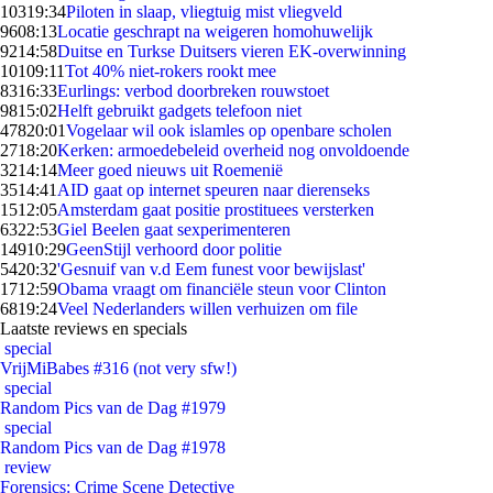
103
19:34
Piloten in slaap, vliegtuig mist vliegveld
96
08:13
Locatie geschrapt na weigeren homohuwelijk
92
14:58
Duitse en Turkse Duitsers vieren EK-overwinning
101
09:11
Tot 40% niet-rokers rookt mee
83
16:33
Eurlings: verbod doorbreken rouwstoet
98
15:02
Helft gebruikt gadgets telefoon niet
478
20:01
Vogelaar wil ook islamles op openbare scholen
27
18:20
Kerken: armoedebeleid overheid nog onvoldoende
32
14:14
Meer goed nieuws uit Roemenië
35
14:41
AID gaat op internet speuren naar dierenseks
15
12:05
Amsterdam gaat positie prostituees versterken
63
22:53
Giel Beelen gaat sexperimenteren
149
10:29
GeenStijl verhoord door politie
54
20:32
'Gesnuif van v.d Eem funest voor bewijslast'
17
12:59
Obama vraagt om financiële steun voor Clinton
68
19:24
Veel Nederlanders willen verhuizen om file
Laatste reviews en specials
special
VrijMiBabes #316 (not very sfw!)
special
Random Pics van de Dag #1979
special
Random Pics van de Dag #1978
review
Forensics: Crime Scene Detective