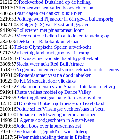
212
12:59
Rookverbod Duitsland op de helling
116
17:17
Reuzenwespen vallen boswachter aan
48
06:24
Paar dagen cel dankzij blikje bier
32
19:33
Politiegeweld Pijnacker in één geval buitensporig
104
21:08
Rutger (GS) van E3-strand gejaagd
94
19:09
Collecteren met pinautomaat loont
34
22:23
Meer controle bellen in auto levert te weinig op
28
20:06
'Dekker en Rabobank uit elkaar'
9
12:43
Tickets Olympische Spelen uitverkocht
97
17:52
Vliegtuig landt met groot gat in romp
122
19:37
Fiscus schiet voorstel halal-hypotheek af
38
06:57
Slecht weer nekt Red Bull Airrace
15
18:05
Negen maanden geëist voor steekpartij onder tieners
107
01:09
Rotterdammer vast na dood inbreker
109
23:00
'KLM geraakt door vliegtaks'
73
20:22
Zieke moordenares van Sharon Tate komt niet vrij
59
19:14
Rutte verliest mobiel op Dance Valley
47
16:35
Belastingdienst gaat aangiften voorinvullen
123
15:01
Dronken Duitser rijdt meisje op Texel dood
31
00:16
Politie schiet Vlissingse vechtersbaas in been
40
01:00
'Douane checkt weinig internetaankopen'
149
09:01
Agente doodgeschoten in Amstelveen
50
19:35
Joden boos over inburgeringstest
79
20:27
Verkrachter 'geplukt' na winst loterij
115
17:54
Weer mishandeling tiener in Efteling