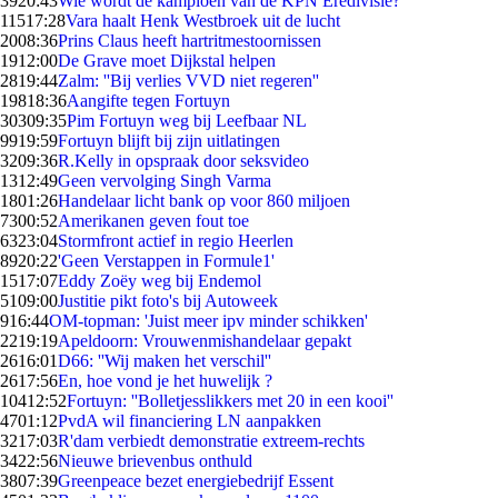
39
20:43
Wie wordt de kampioen van de KPN Eredivisie?
115
17:28
Vara haalt Henk Westbroek uit de lucht
20
08:36
Prins Claus heeft hartritmestoornissen
19
12:00
De Grave moet Dijkstal helpen
28
19:44
Zalm: ''Bij verlies VVD niet regeren''
198
18:36
Aangifte tegen Fortuyn
303
09:35
Pim Fortuyn weg bij Leefbaar NL
99
19:59
Fortuyn blijft bij zijn uitlatingen
32
09:36
R.Kelly in opspraak door seksvideo
13
12:49
Geen vervolging Singh Varma
18
01:26
Handelaar licht bank op voor 860 miljoen
73
00:52
Amerikanen geven fout toe
63
23:04
Stormfront actief in regio Heerlen
89
20:22
'Geen Verstappen in Formule1'
15
17:07
Eddy Zoëy weg bij Endemol
51
09:00
Justitie pikt foto's bij Autoweek
9
16:44
OM-topman: 'Juist meer ipv minder schikken'
22
19:19
Apeldoorn: Vrouwenmishandelaar gepakt
26
16:01
D66: ''Wij maken het verschil''
26
17:56
En, hoe vond je het huwelijk ?
104
12:52
Fortuyn: ''Bolletjesslikkers met 20 in een kooi''
47
01:12
PvdA wil financiering LN aanpakken
32
17:03
R'dam verbiedt demonstratie extreem-rechts
34
22:56
Nieuwe brievenbus onthuld
38
07:39
Greenpeace bezet energiebedrijf Essent