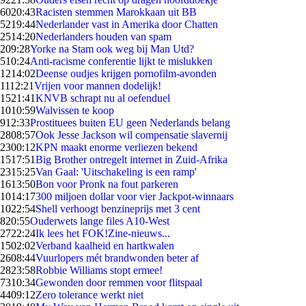
60
20:43
Racisten stemmen Marokkaan uit BB
52
19:44
Nederlander vast in Amerika door Chatten
25
14:20
Nederlanders houden van spam
2
09:28
Yorke na Stam ook weg bij Man Utd?
5
10:24
Anti-racisme conferentie lijkt te mislukken
12
14:02
Deense oudjes krijgen pornofilm-avonden
11
12:21
Vrijen voor mannen dodelijk!
15
21:41
KNVB schrapt nu al oefenduel
10
10:59
Walvissen te koop
9
12:33
Prostituees buiten EU geen Nederlands belang
28
08:57
Ook Jesse Jackson wil compensatie slavernij
23
00:12
KPN maakt enorme verliezen bekend
15
17:51
Big Brother ontregelt internet in Zuid-Afrika
23
15:25
Van Gaal: 'Uitschakeling is een ramp'
16
13:50
Bon voor Pronk na fout parkeren
10
14:17
300 miljoen dollar voor vier Jackpot-winnaars
10
22:54
Shell verhoogt benzineprijs met 3 cent
8
20:55
Ouderwets lange files A10-West
27
22:24
Ik lees het FOK!Zine-nieuws...
15
02:02
Verband kaalheid en hartkwalen
26
08:44
Vuurlopers mét brandwonden beter af
28
23:58
Robbie Williams stopt ermee!
73
10:34
Gewonden door remmen voor flitspaal
44
09:12
Zero tolerance werkt niet