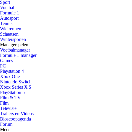
Sport
Voetbal
Formule 1
Autosport
Tennis
Wielrennen
Schaatsen
Wintersporten
Managerspelen
Voetbalmanager
Formule 1-manager
Games
PC
Playstation 4
Xbox One
Nintendo Switch
Xbox Series X|S
PlayStation 5
Film & TV
Film
Televisie
Trailers en Videos
Bioscoopagenda
Forum
Meer