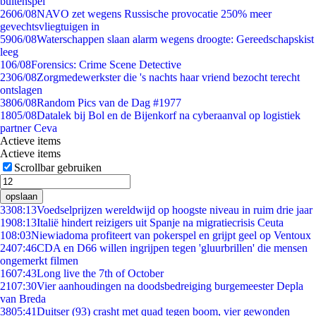
buitenspel
26
06/08
NAVO zet wegens Russische provocatie 250% meer
gevechtsvliegtuigen in
59
06/08
Waterschappen slaan alarm wegens droogte: Gereedschapskist
leeg
1
06/08
Forensics: Crime Scene Detective
23
06/08
Zorgmedewerkster die 's nachts haar vriend bezocht terecht
ontslagen
38
06/08
Random Pics van de Dag #1977
18
05/08
Datalek bij Bol en de Bijenkorf na cyberaanval op logistiek
partner Ceva
Actieve items
Actieve items
Scrollbar gebruiken
opslaan
33
08:13
Voedselprijzen wereldwijd op hoogste niveau in ruim drie jaar
19
08:13
Italië hindert reizigers uit Spanje na migratiecrisis Ceuta
1
08:03
Niewiadoma profiteert van pokerspel en grijpt geel op Ventoux
24
07:46
CDA en D66 willen ingrijpen tegen 'gluurbrillen' die mensen
ongemerkt filmen
16
07:43
Long live the 7th of October
21
07:30
Vier aanhoudingen na doodsbedreiging burgemeester Depla
van Breda
38
05:41
Duitser (93) crasht met quad tegen boom, vier gewonden