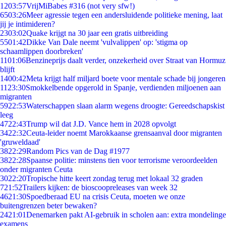
12
03:57
VrijMiBabes #316 (not very sfw!)
65
03:26
Meer agressie tegen een andersluidende politieke mening, laat
jij je intimideren?
23
03:02
Quake krijgt na 30 jaar een gratis uitbreiding
55
01:42
Dikke Van Dale neemt 'vulvalippen' op: 'stigma op
schaamlippen doorbreken'
11
01:06
Benzineprijs daalt verder, onzekerheid over Straat van Hormuz
blijft
14
00:42
Meta krijgt half miljard boete voor mentale schade bij jongeren
11
23:30
Smokkelbende opgerold in Spanje, verdienden miljoenen aan
migranten
59
22:53
Waterschappen slaan alarm wegens droogte: Gereedschapskist
leeg
47
22:43
Trump wil dat J.D. Vance hem in 2028 opvolgt
34
22:32
Ceuta-leider noemt Marokkaanse grensaanval door migranten
'gruweldaad'
38
22:29
Random Pics van de Dag #1977
38
22:28
Spaanse politie: minstens tien voor terrorisme veroordeelden
onder migranten Ceuta
30
22:20
Tropische hitte keert zondag terug met lokaal 32 graden
7
21:52
Trailers kijken: de bioscoopreleases van week 32
46
21:30
Spoedberaad EU na crisis Ceuta, moeten we onze
buitengrenzen beter bewaken?
24
21:01
Denemarken pakt AI-gebruik in scholen aan: extra mondelinge
examens