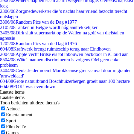
59
06/08
Waterschappen slaan alarm wegens droogte: Gereedschapskist
leeg
23
06/08
Zorgmedewerkster die 's nachts haar vriend bezocht terecht
ontslagen
38
06/08
Random Pics van de Dag #1977
21
05/08
Tanken in België wordt nóg aantrekkelijker
34
05/08
Dirk sluit supermarkt op de Wallen na golf van diefstal en
agressie
12
05/08
Random Pics van de Dag #1976
6
04/08
Kraftwerk brengt ruimteschip terug naar Eindhoven
20
04/08
Apple vecht Britse eis tot inbouwen backdoor in iCloud aan
85
04/08
'Witte' mannen discrimineren is volgens OM geen enkel
probleem
34
04/08
Ceuta-leider noemt Marokkaanse grensaanval door migranten
'gruweldaad'
6
04/08
Grote natuurbrand Boschhuizerbergen groeit naar 100 hectare
6
04/08
FOK! was even down
Laatste items
Laatste items
Toon berichten uit deze thema's
Actueel
Entertainment
Sport
Film & Tv
Games