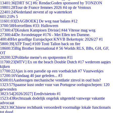
134
01:36
[DRT SC] #6: RendacGoden sponsored by TONZON
198
01:28
Tour de France femmes 2026 #4 op de Ventoux
224
01:24
Nederland stevent af op watertekort
6
01:21
Ps 5
116
01:03
[DAGBOEK] De weg naar balans #12
37
00:58
Horrorfilms #33: Halloween
173
00:47
[Keuken Kampioen Divisie] #44 Vitesse mag weg
273
00:44
De Avondetappe #176 - Met Ellen ten Damme.
4
00:40
Het gezellige Eurojackpot KNVB Bekertopic 2026/27 #1
58
00:39
[ATP Tour] #169 Tosti Tallon back on fire
186
00:35
Big Brother International # 56 Worlds RLS, BBs, GH, GF,
OT
202
00:32
Politieke meme's en spotprenten #11
117
00:23
[MTV] Ex on the beach Double Dutch #17 wederom aapjes
kijken
177
00:22
Ajax is een parodie op een voetbalclub #7 Vuurwerkjes
172
00:16
Vandaag 40 jaar geleden... #3
65
00:01
Aanbrengen mechanische ventilatie zinvol in oud huis?
13
23:57
Spaanse kust onder vuur van Portugese oorlogsschepen: 120
gewonden
38
23:54
[2026/2027] Eredivisietoto #1
15
23:43
Rechtszaak dodelijk ongeluk uitgesteld vanwege vakantie
advocaat
28
23:36
Chinese rechtbank veroordeelt voormalige lokale functionaris
tot dood