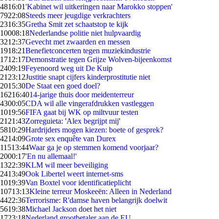
48
16:01
'Kabinet wil uitkeringen naar Marokko stoppen'
79
22:08
Steeds meer jeugdige verkrachters
23
16:35
Gretha Smit zet schaatstop te kijk
100
08:18
Nederlandse politie niet hulpvaardig
32
12:37
Gevecht met zwaarden en messen
19
18:21
Benefietconcerten tegen muziekindustrie
17
12:17
Demonstratie tegen Grijze Wolven-bijeenkomst
24
09:19
Feyenoord weg uit De Kuip
21
23:12
Justitie snapt cijfers kinderprostitutie niet
20
15:30
De Staat een goed doel?
162
16:40
14-jarige thuis door meidenterreur
43
00:05
CDA wil alle vingerafdrukken vastleggen
10
19:56
FIFA gaat bij WK op miltvuur testen
21
21:43
Zorreguieta: 'Alex begrijpt mij'
58
10:29
Hardrijders mogen kiezen: boete of gesprek?
42
14:09
Grote sex enquête van Durex
115
13:44
Waar ga je op stemmen komend voorjaar?
20
00:17
'En nu allemaal!'
13
22:39
KLM wil meer beveiliging
24
13:49
Ook Libertel weert internet-sms
10
19:39
Van Boxtel voor identificatieplicht
107
13:13
Kleine terreur Moskeeën: Alleen in Nederland
44
22:36
Terrorisme: R'damse haven belangrijk doelwit
56
19:38
Michael Jackson doet het niet
17
23:18
Nederland grootbetaler aan de EU