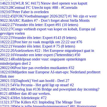
146
23:31
[WLR SC #417] Nieuw deel openen was kaputt
16
23:28
Centraal FC Utrecht topic #88 - #CorreiaIn
19
23:07
Peter Faber is overleden
110
22:45
[FOK!Voetbalmanager 2026/2027] #1 We zijn er weer
90
22:36
ARC Raiders #7 - Don’t forget about Stella Montis
144
22:27
Verander één letter: Expert #91 (10 letters)
32
22:27
Congo verbiedt export van koper en kobalt, Europa zal
gevolgen voelen
51
22:23
Verander één letter: Expert #143 (9 letters)
182
22:22
Post hier zo vaak mogelijk om 22:22 uur #76
16
22:21
Verander één letter. Expert # 75 (8 letters)
251
22:20
Asielzoekers #22 : Het Europese migratiepact gaat in
201
22:16
Verander een letter expert (7lettereditie) #50
68
22:14
Roddelpraat onder vuur: ongepaste opmerkingen
minderjarigen deel 2
280
22:06
Post hier pas overleden muzikanten #32
18
22:03
Miljarden naar Europese AI-start-ups: Nederland profiteert
flink mee
289
21:55
[Dagboek] Veel aan hoofd - Deel 27
161
21:54
Via Pecunia - Het geld ligt op straat! #2
218
21:48
Oorlog Iran #136 Bridge and powerplant day incoming?
81
21:48
Meer dan 40 uur werken.
294
21:43
Het Atletiektopic #72
113
21:37
The Killers #21 Imploding The Mirage Tour
173
21:28
Wat is jullie binnenhuistemperatuur? #81 Horrorzomer