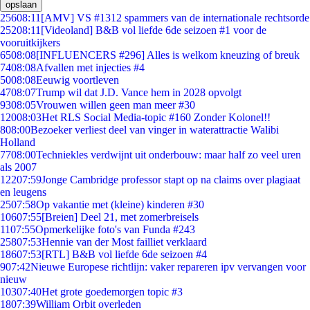
opslaan
256
08:11
[AMV] VS #1312 spammers van de internationale rechtsorde
252
08:11
[Videoland] B&B vol liefde 6de seizoen #1 voor de
vooruitkijkers
65
08:08
[INFLUENCERS #296] Alles is welkom kneuzing of breuk
74
08:08
Afvallen met injecties #4
50
08:08
Eeuwig voortleven
47
08:07
Trump wil dat J.D. Vance hem in 2028 opvolgt
93
08:05
Vrouwen willen geen man meer #30
120
08:03
Het RLS Social Media-topic #160 Zonder Kolonel!!
8
08:00
Bezoeker verliest deel van vinger in waterattractie Walibi
Holland
77
08:00
Techniekles verdwijnt uit onderbouw: maar half zo veel uren
als 2007
122
07:59
Jonge Cambridge professor stapt op na claims over plagiaat
en leugens
25
07:58
Op vakantie met (kleine) kinderen #30
106
07:55
[Breien] Deel 21, met zomerbreisels
11
07:55
Opmerkelijke foto's van Funda #243
258
07:53
Hennie van der Most failliet verklaard
186
07:53
[RTL] B&B vol liefde 6de seizoen #4
9
07:42
Nieuwe Europese richtlijn: vaker repareren ipv vervangen voor
nieuw
103
07:40
Het grote goedemorgen topic #3
18
07:39
William Orbit overleden