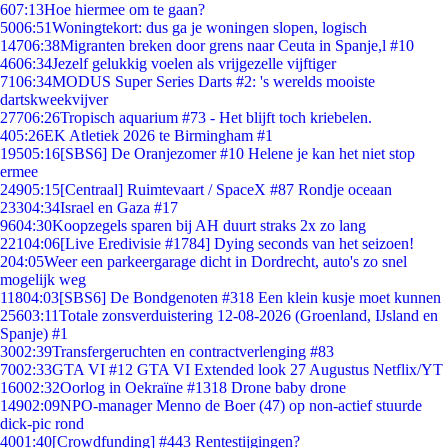
6
07:13
Hoe hiermee om te gaan?
50
06:51
Woningtekort: dus ga je woningen slopen, logisch
147
06:38
Migranten breken door grens naar Ceuta in Spanje,l #10
46
06:34
Jezelf gelukkig voelen als vrijgezelle vijftiger
71
06:34
MODUS Super Series Darts #2: 's werelds mooiste
dartskweekvijver
277
06:26
Tropisch aquarium #73 - Het blijft toch kriebelen.
4
05:26
EK Atletiek 2026 te Birmingham #1
195
05:16
[SBS6] De Oranjezomer #10 Helene je kan het niet stop
ermee
249
05:15
[Centraal] Ruimtevaart / SpaceX #87 Rondje oceaan
233
04:34
Israel en Gaza #17
96
04:30
Koopzegels sparen bij AH duurt straks 2x zo lang
221
04:06
[Live Eredivisie #1784] Dying seconds van het seizoen!
2
04:05
Weer een parkeergarage dicht in Dordrecht, auto's zo snel
mogelijk weg
118
04:03
[SBS6] De Bondgenoten #318 Een klein kusje moet kunnen
256
03:11
Totale zonsverduistering 12-08-2026 (Groenland, IJsland en
Spanje) #1
30
02:39
Transfergeruchten en contractverlenging #83
70
02:33
GTA VI #12 GTA VI Extended look 27 Augustus Netflix/YT
160
02:32
Oorlog in Oekraïne #1318 Drone baby drone
149
02:09
NPO-manager Menno de Boer (47) op non-actief stuurde
dick-pic rond
40
01:40
[Crowdfunding] #443 Rentestijgingen?