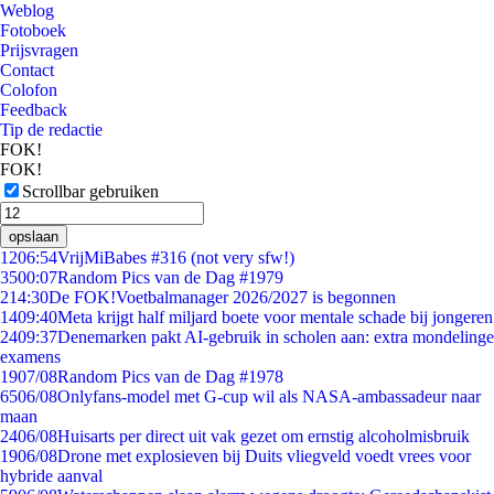
Weblog
Fotoboek
Prijsvragen
Contact
Colofon
Feedback
Tip de redactie
FOK!
FOK!
Scrollbar gebruiken
opslaan
12
06:54
VrijMiBabes #316 (not very sfw!)
35
00:07
Random Pics van de Dag #1979
2
14:30
De FOK!Voetbalmanager 2026/2027 is begonnen
14
09:40
Meta krijgt half miljard boete voor mentale schade bij jongeren
24
09:37
Denemarken pakt AI-gebruik in scholen aan: extra mondelinge
examens
19
07/08
Random Pics van de Dag #1978
65
06/08
Onlyfans-model met G-cup wil als NASA-ambassadeur naar
maan
24
06/08
Huisarts per direct uit vak gezet om ernstig alcoholmisbruik
19
06/08
Drone met explosieven bij Duits vliegveld voedt vrees voor
hybride aanval