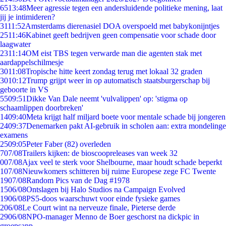
65
13:48
Meer agressie tegen een andersluidende politieke mening, laat
jij je intimideren?
31
11:52
Amsterdams dierenasiel DOA overspoeld met babykonijntjes
25
11:46
Kabinet geeft bedrijven geen compensatie voor schade door
laagwater
23
11:14
OM eist TBS tegen verwarde man die agenten stak met
aardappelschilmesje
30
11:08
Tropische hitte keert zondag terug met lokaal 32 graden
30
10:12
Trump grijpt weer in op automatisch staatsburgerschap bij
geboorte in VS
55
09:51
Dikke Van Dale neemt 'vulvalippen' op: 'stigma op
schaamlippen doorbreken'
14
09:40
Meta krijgt half miljard boete voor mentale schade bij jongeren
24
09:37
Denemarken pakt AI-gebruik in scholen aan: extra mondelinge
examens
25
09:05
Peter Faber (82) overleden
7
07/08
Trailers kijken: de bioscoopreleases van week 32
0
07/08
Ajax veel te sterk voor Shelbourne, maar houdt schade beperkt
1
07/08
Nieuwkomers schitteren bij ruime Europese zege FC Twente
19
07/08
Random Pics van de Dag #1978
15
06/08
Ontslagen bij Halo Studios na Campaign Evolved
19
06/08
PS5-doos waarschuwt voor einde fysieke games
2
06/08
Le Court wint na nerveuze finale, Pieterse derde
29
06/08
NPO-manager Menno de Boer geschorst na dickpic in
groepsapp