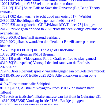
100
21:28
Teltopic #1563 tel door en door en door....
17
21:26
[HBO] Stuart Fails to Save the Universe (Big Bang Theory
spinoff)
143
21:08
Zaken waar je je echt dood aan ergert #17 - Werklui
248
20:58
Afbeeldingen die je gemaakt hebt met AI
179
20:53
Laatst gekochte CD/LP/MuziekDVD deel 75 | koopjes
241
20:39
Wie gaan er dood in 2026?Post met een vleugje cynisme de
overledenen.
44
20:30
GGZ heeft mij gezond verklaard.
23
20:29
Capibara's wandelen doodleuk het Braziliaanse parlement
binnen
257
20:25
[UFO/UAP] #16 The Age of Disclosure
137
20:20
[Wielrennen #616] Brennan!
10
20:13
[gratis] Videogames Part 9: Gratis en free-to-play games!
43
19:50
[Voorspellen] Voorspel de eindstand van de Eredivisie
2026/2027
7
19:48
Dries Roelvink spreekt vakantieganger aan om gele zwembroek
241
19:46
Top 2000 Editie 2025 #243 Alle dikzakken willen op je
lijken
4
19:42
Last minute balie Schiphol
8
19:39
[2023] Australië: Voyager - Promise #2 - Ze komen naar
Tilburg
74
19:36
Een tactische/militaire analyse van het front in Oekraïne #31
148
19:32
[SBS6] Vandaag Inside #136 - Boekje pluggen.
5
19:29
Ik ga de fok-toto winnen dit jaar