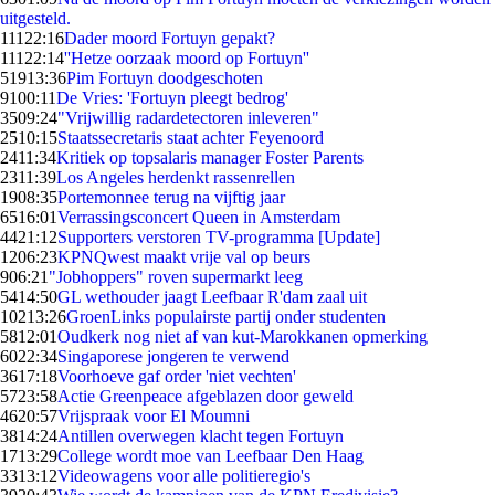
uitgesteld.
111
22:16
Dader moord Fortuyn gepakt?
111
22:14
''Hetze oorzaak moord op Fortuyn''
519
13:36
Pim Fortuyn doodgeschoten
91
00:11
De Vries: 'Fortuyn pleegt bedrog'
35
09:24
"Vrijwillig radardetectoren inleveren"
25
10:15
Staatssecretaris staat achter Feyenoord
24
11:34
Kritiek op topsalaris manager Foster Parents
23
11:39
Los Angeles herdenkt rassenrellen
19
08:35
Portemonnee terug na vijftig jaar
65
16:01
Verrassingsconcert Queen in Amsterdam
44
21:12
Supporters verstoren TV-programma [Update]
12
06:23
KPNQwest maakt vrije val op beurs
9
06:21
"Jobhoppers" roven supermarkt leeg
54
14:50
GL wethouder jaagt Leefbaar R'dam zaal uit
102
13:26
GroenLinks populairste partij onder studenten
58
12:01
Oudkerk nog niet af van kut-Marokkanen opmerking
60
22:34
Singaporese jongeren te verwend
36
17:18
Voorhoeve gaf order 'niet vechten'
57
23:58
Actie Greenpeace afgeblazen door geweld
46
20:57
Vrijspraak voor El Moumni
38
14:24
Antillen overwegen klacht tegen Fortuyn
17
13:29
College wordt moe van Leefbaar Den Haag
33
13:12
Videowagens voor alle politieregio's