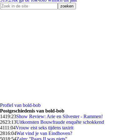
Profiel van bold-bob
Postgeschiedenis van bold-bob
14
19:23
Show Review: Arie en Silvester - Rammen!
26
23:13
Uitkomsten Bouwfraude enquête schokkend
41
11:04
Vrouw eist seks tijdens taxirit
28
16:04
Wat vind je van Eindhoven?
50
18:54
Zalm: ''Paars II was niets''