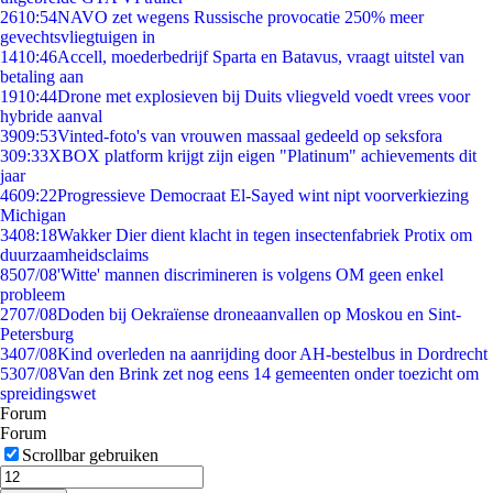
26
10:54
NAVO zet wegens Russische provocatie 250% meer
gevechtsvliegtuigen in
14
10:46
Accell, moederbedrijf Sparta en Batavus, vraagt uitstel van
betaling aan
19
10:44
Drone met explosieven bij Duits vliegveld voedt vrees voor
hybride aanval
39
09:53
Vinted-foto's van vrouwen massaal gedeeld op seksfora
3
09:33
XBOX platform krijgt zijn eigen "Platinum" achievements dit
jaar
46
09:22
Progressieve Democraat El-Sayed wint nipt voorverkiezing
Michigan
34
08:18
Wakker Dier dient klacht in tegen insectenfabriek Protix om
duurzaamheidsclaims
85
07/08
'Witte' mannen discrimineren is volgens OM geen enkel
probleem
27
07/08
Doden bij Oekraïense droneaanvallen op Moskou en Sint-
Petersburg
34
07/08
Kind overleden na aanrijding door AH-bestelbus in Dordrecht
53
07/08
Van den Brink zet nog eens 14 gemeenten onder toezicht om
spreidingswet
Forum
Forum
Scrollbar gebruiken