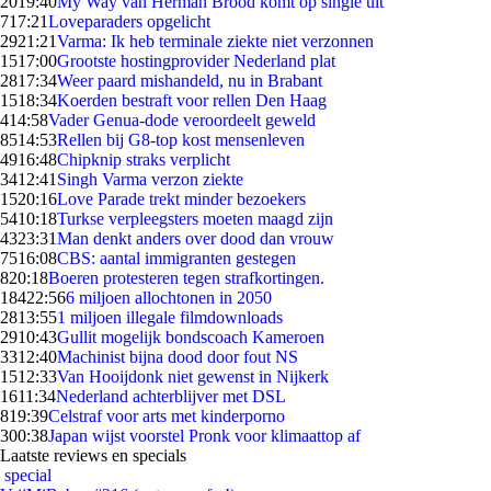
20
19:40
My Way van Herman Brood komt op single uit
7
17:21
Loveparaders opgelicht
29
21:21
Varma: Ik heb terminale ziekte niet verzonnen
15
17:00
Grootste hostingprovider Nederland plat
28
17:34
Weer paard mishandeld, nu in Brabant
15
18:34
Koerden bestraft voor rellen Den Haag
4
14:58
Vader Genua-dode veroordeelt geweld
85
14:53
Rellen bij G8-top kost mensenleven
49
16:48
Chipknip straks verplicht
34
12:41
Singh Varma verzon ziekte
15
20:16
Love Parade trekt minder bezoekers
54
10:18
Turkse verpleegsters moeten maagd zijn
43
23:31
Man denkt anders over dood dan vrouw
75
16:08
CBS: aantal immigranten gestegen
8
20:18
Boeren protesteren tegen strafkortingen.
184
22:56
6 miljoen allochtonen in 2050
28
13:55
1 miljoen illegale filmdownloads
29
10:43
Gullit mogelijk bondscoach Kameroen
33
12:40
Machinist bijna dood door fout NS
15
12:33
Van Hooijdonk niet gewenst in Nijkerk
16
11:34
Nederland achterblijver met DSL
8
19:39
Celstraf voor arts met kinderporno
3
00:38
Japan wijst voorstel Pronk voor klimaattop af
Laatste reviews en specials
special