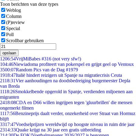
Toon berichten van deze types
Weblog
Column
(P)review
Special
Poll
Scrollbar gebruiken
opslaan
12
06:54
VrijMiBabes #316 (not very sfw!)
1
04:46
Niewiadoma profiteert van pokerspel en grijpt geel op Ventoux
35
00:07
Random Pics van de Dag #1979
19
18:47
Italië hindert reizigers uit Spanje na migratiecrisis Ceuta
21
18:31
Vier aanhoudingen na doodsbedreiging burgemeester Depla
van Breda
11
18:26
Smokkelbende opgerold in Spanje, verdienden miljoenen aan
migranten
24
18:08
CDA en D66 willen ingrijpen tegen 'gluurbrillen' die mensen
ongemerkt filmen
11
17:56
Benzineprijs daalt verder, onzekerheid over Straat van Hormuz
blijft
33
17:47
Voedselprijzen wereldwijd op hoogste niveau in ruim drie jaar
23
14:33
Quake krijgt na 30 jaar een gratis uitbreiding
2
14:30
De FOK!Voetbalmanager 2026/2027 is begonnen