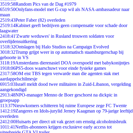
35
19:58
Random Pics van de Dag #1979
65
19:50
Onlyfans-model met G-cup wil als NASA-ambassadeur naar
maan
25
19:43
Peter Faber (82) overleden
25
19:14
Kabinet geeft bedrijven geen compensatie voor schade door
laagwater
24
18:41
'Zwarte weduwes' in Rusland trouwen soldaten voor
overlijdensuitkering
15
18:32
Ontslagen bij Halo Studios na Campaign Evolved
30
18:32
Trump grijpt weer in op automatisch staatsburgerschap bij
geboorte in VS
31
18:19
Amsterdams dierenasiel DOA overspoeld met babykonijntjes
19
18:06
PS5-doos waarschuwt voor einde fysieke games
23
17:58
OM eist TBS tegen verwarde man die agenten stak met
aardappelschilmesje
69
15:03
Israël meldt dood twee militairen in Zuid-Libanon, vergelding
aangekondigd
29
13:48
NPO-manager Menno de Boer geschorst na dickpic in
groepsapp
1
13:37
Nieuwkomers schitteren bij ruime Europese zege FC Twente
14
12:19
Zangeres en Idols-jurylid Jerney Kaagman op 79-jarige leeftijd
overleden
24
12:00
Huisarts per direct uit vak gezet om ernstig alcoholmisbruik
10
11:41
Netflix-abonnees krijgen exclusieve early access tot
uitgebreide GTA VI trailer