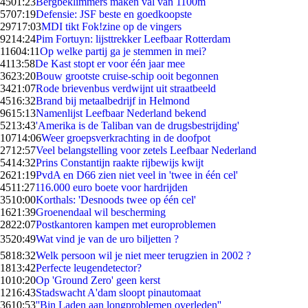
45
01:23
Bergbeklimmers maken val van 1100m
57
07:19
Defensie: JSF beste en goedkoopste
297
17:03
MDI tikt Fok!zine op de vingers
92
14:24
Pim Fortuyn: lijsttrekker Leefbaar Rotterdam
116
04:11
Op welke partij ga je stemmen in mei?
41
13:58
De Kast stopt er voor één jaar mee
36
23:20
Bouw grootste cruise-schip ooit begonnen
34
21:07
Rode brievenbus verdwijnt uit straatbeeld
45
16:32
Brand bij metaalbedrijf in Helmond
96
15:13
Namenlijst Leefbaar Nederland bekend
52
13:43
'Amerika is de Taliban van de drugsbestrijding'
107
14:06
Weer groepsverkrachting in de doofpot
27
12:57
Veel belangstelling voor zetels Leefbaar Nederland
54
14:32
Prins Constantijn raakte rijbewijs kwijt
26
21:19
PvdA en D66 zien niet veel in 'twee in één cel'
45
11:27
116.000 euro boete voor hardrijden
35
10:00
Korthals: 'Desnoods twee op één cel'
16
21:39
Groenendaal wil bescherming
28
22:07
Postkantoren kampen met europroblemen
35
20:49
Wat vind je van de uro biljetten ?
58
18:32
Welk persoon wil je niet meer terugzien in 2002 ?
18
13:42
Perfecte leugendetector?
10
10:20
Op 'Ground Zero' geen kerst
12
16:43
Stadswacht A'dam sloopt pinautomaat
36
10:53
''Bin Laden aan longproblemen overleden''