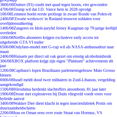
38
06/08
Duitser (93) crasht met quad tegen boom, vier gewonden
47
06/08
Trump wil dat J.D. Vance hem in 2028 opvolgt
1
06/08
Lemmen boekt eerste profzege in zware Ronde van Polen-rit
24
06/08
'Zwarte weduwes' in Rusland trouwen soldaten voor
overlijdensuitkering
14
06/08
Zangeres en Idols-jurylid Jerney Kaagman op 79-jarige leeftijd
overleden
10
06/08
Netflix-abonnees krijgen exclusieve early access tot
uitgebreide GTA VI trailer
65
06/08
Onlyfans-model met G-cup wil als NASA-ambassadeur naar
maan
24
06/08
Huisarts per direct uit vak gezet om ernstig alcoholmisbruik
3
06/08
XBOX platform krijgt zijn eigen "Platinum" achievements dit
jaar
12
06/08
Capibara's lopen Braziliaans parlementsgebouw Mato Grosso
binnen
69
06/08
Israël meldt dood twee militairen in Zuid-Libanon, vergelding
aangekondigd
15
06/08
Hiroshima herdenkt slachtoffers atoombom, 81 jaar later
19
06/08
Drone met explosieven bij Duits vliegveld voedt vrees voor
hybride aanval
34
06/08
Wakker Dier dient klacht in tegen insectenfabriek Protix om
duurzaamheidsclaims
22
06/08
Iran en Oman eens over route Straat van Hormuz, VS