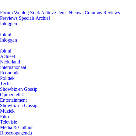
Forum
Weblog
Zoek
Actieve Items
Nieuws
Columns
Reviews
Previews
Specials
Archief
Inloggen
fok.nl
Inloggen
fok.nl
Actueel
Nederland
Internationaal
Economie
Politiek
Tech
Showbiz en Gossip
Opmerkelijk
Entertainment
Showbiz en Gossip
Muziek
Film
Televisie
Media & Cultuur
Bioscoopagenda