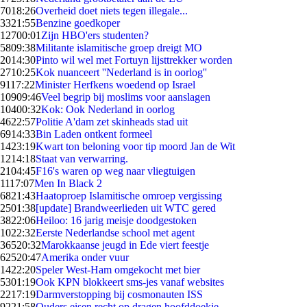
70
18:26
Overheid doet niets tegen illegale...
33
21:55
Benzine goedkoper
127
00:01
Zijn HBO'ers studenten?
58
09:38
Militante islamitische groep dreigt MO
20
14:30
Pinto wil wel met Fortuyn lijsttrekker worden
27
10:25
Kok nuanceert ''Nederland is in oorlog''
91
17:22
Minister Herfkens woedend op Israel
109
09:46
Veel begrip bij moslims voor aanslagen
104
00:32
Kok: Ook Nederland in oorlog
46
22:57
Politie A'dam zet skinheads stad uit
69
14:33
Bin Laden ontkent formeel
14
23:19
Kwart ton beloning voor tip moord Jan de Wit
12
14:18
Staat van verwarring.
21
04:45
F16's waren op weg naar vliegtuigen
11
17:07
Men In Black 2
68
21:43
Haatoproep Islamitische omroep vergissing
25
01:38
[update] Brandweerlieden uit WTC gered
38
22:06
Heiloo: 16 jarig meisje doodgestoken
10
22:32
Eerste Nederlandse school met agent
365
20:32
Marokkaanse jeugd in Ede viert feestje
625
20:47
Amerika onder vuur
14
22:20
Speler West-Ham omgekocht met bier
53
01:19
Ook KPN blokkeert sms-jes vanaf websites
22
17:19
Darmverstopping bij cosmonauten ISS
92
21:58
Ouders eisen recht op dragen hoofddoekje