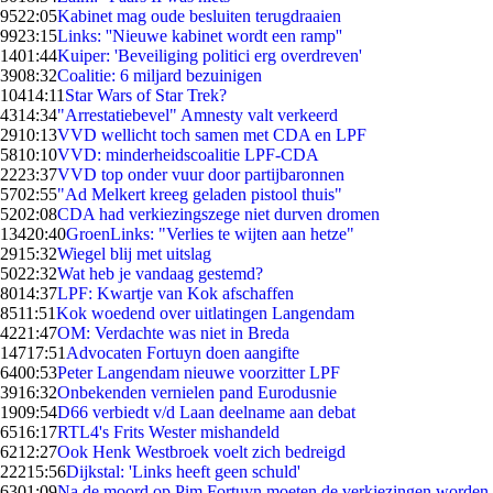
95
22:05
Kabinet mag oude besluiten terugdraaien
99
23:15
Links: ''Nieuwe kabinet wordt een ramp''
14
01:44
Kuiper: 'Beveiliging politici erg overdreven'
39
08:32
Coalitie: 6 miljard bezuinigen
104
14:11
Star Wars of Star Trek?
43
14:34
"Arrestatiebevel" Amnesty valt verkeerd
29
10:13
VVD wellicht toch samen met CDA en LPF
58
10:10
VVD: minderheidscoalitie LPF-CDA
22
23:37
VVD top onder vuur door partijbaronnen
57
02:55
"Ad Melkert kreeg geladen pistool thuis"
52
02:08
CDA had verkiezingszege niet durven dromen
134
20:40
GroenLinks: "Verlies te wijten aan hetze"
29
15:32
Wiegel blij met uitslag
50
22:32
Wat heb je vandaag gestemd?
80
14:37
LPF: Kwartje van Kok afschaffen
85
11:51
Kok woedend over uitlatingen Langendam
42
21:47
OM: Verdachte was niet in Breda
147
17:51
Advocaten Fortuyn doen aangifte
64
00:53
Peter Langendam nieuwe voorzitter LPF
39
16:32
Onbekenden vernielen pand Eurodusnie
19
09:54
D66 verbiedt v/d Laan deelname aan debat
65
16:17
RTL4's Frits Wester mishandeld
62
12:27
Ook Henk Westbroek voelt zich bedreigd
222
15:56
Dijkstal: 'Links heeft geen schuld'
63
01:09
Na de moord op Pim Fortuyn moeten de verkiezingen worden