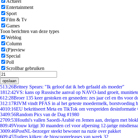
Actueel
Entertainment
Sport
Film & Tv
Games
Toon berichten van deze types
Weblog
Column
(P)review
Special
Poll
Scrollbar gebruiken
opslaan
5
13:26
Britney Spears: "Ik geloof dat ik heb gefaald als moeder"
18
12:42
VS: kans op Russische aanval op NAVO-land groeit, munitiet
6
12:28
Broer 135 keer gestoken en gesneden: zes jaar cel en tbs voor
3
12:17
RIVM vindt PFAS in al het geteste moedermelk, borstvoeding bl
40
10:16
EU bekritiseert Meta en TikTok om verspreiden desinformatie
34
09:56
Random Pics van de Dag #1980
27
09:53
Houthi's vallen Saoedi-Arabië en Jemen aan, dreigen met blok
8
09:49
Vrouw krijgt 30 maanden cel voor afpersing 12-jarige misdienaa
30
09:46
PostNL-bezorger steekt bewoner na ruzie over pakket
6
09:45
Trailers kijken: de bioscoopreleases van week 32