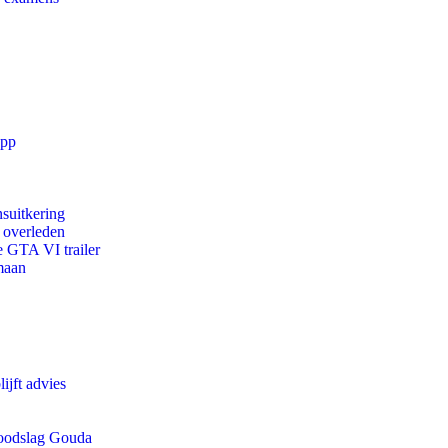
app
suitkering
d overleden
e GTA VI trailer
maan
ijft advies
 doodslag Gouda