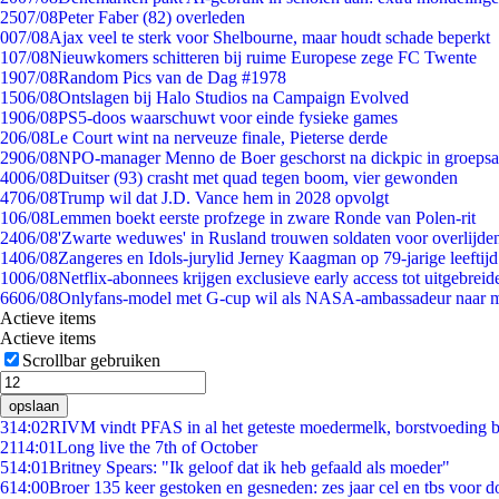
25
07/08
Peter Faber (82) overleden
0
07/08
Ajax veel te sterk voor Shelbourne, maar houdt schade beperkt
1
07/08
Nieuwkomers schitteren bij ruime Europese zege FC Twente
19
07/08
Random Pics van de Dag #1978
15
06/08
Ontslagen bij Halo Studios na Campaign Evolved
19
06/08
PS5-doos waarschuwt voor einde fysieke games
2
06/08
Le Court wint na nerveuze finale, Pieterse derde
29
06/08
NPO-manager Menno de Boer geschorst na dickpic in groeps
40
06/08
Duitser (93) crasht met quad tegen boom, vier gewonden
47
06/08
Trump wil dat J.D. Vance hem in 2028 opvolgt
1
06/08
Lemmen boekt eerste profzege in zware Ronde van Polen-rit
24
06/08
'Zwarte weduwes' in Rusland trouwen soldaten voor overlijden
14
06/08
Zangeres en Idols-jurylid Jerney Kaagman op 79-jarige leeftij
10
06/08
Netflix-abonnees krijgen exclusieve early access tot uitgebreid
66
06/08
Onlyfans-model met G-cup wil als NASA-ambassadeur naar 
Actieve items
Actieve items
Scrollbar gebruiken
opslaan
3
14:02
RIVM vindt PFAS in al het geteste moedermelk, borstvoeding bl
21
14:01
Long live the 7th of October
5
14:01
Britney Spears: "Ik geloof dat ik heb gefaald als moeder"
6
14:00
Broer 135 keer gestoken en gesneden: zes jaar cel en tbs voor