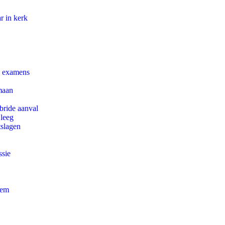
r in kerk
e examens
maan
bride aanval
 leeg
tslagen
ssie
eem