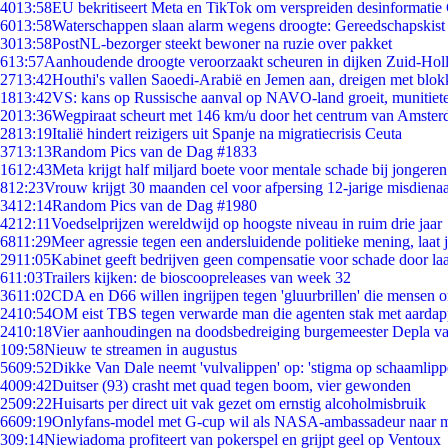
40
13:58
EU bekritiseert Meta en TikTok om verspreiden desinformatie
60
13:58
Waterschappen slaan alarm wegens droogte: Gereedschapskist
30
13:58
PostNL-bezorger steekt bewoner na ruzie over pakket
6
13:57
Aanhoudende droogte veroorzaakt scheuren in dijken Zuid-Hol
27
13:42
Houthi's vallen Saoedi-Arabië en Jemen aan, dreigen met blok
18
13:42
VS: kans op Russische aanval op NAVO-land groeit, munitiet
20
13:36
Wegpiraat scheurt met 146 km/u door het centrum van Amste
28
13:19
Italië hindert reizigers uit Spanje na migratiecrisis Ceuta
37
13:13
Random Pics van de Dag #1833
16
12:43
Meta krijgt half miljard boete voor mentale schade bij jongeren
8
12:23
Vrouw krijgt 30 maanden cel voor afpersing 12-jarige misdienaa
34
12:14
Random Pics van de Dag #1980
42
12:11
Voedselprijzen wereldwijd op hoogste niveau in ruim drie jaar
68
11:29
Meer agressie tegen een andersluidende politieke mening, laat ji
29
11:05
Kabinet geeft bedrijven geen compensatie voor schade door la
6
11:03
Trailers kijken: de bioscoopreleases van week 32
36
11:02
CDA en D66 willen ingrijpen tegen 'gluurbrillen' die mensen 
24
10:54
OM eist TBS tegen verwarde man die agenten stak met aardap
24
10:18
Vier aanhoudingen na doodsbedreiging burgemeester Depla v
1
09:58
Nieuw te streamen in augustus
56
09:52
Dikke Van Dale neemt 'vulvalippen' op: 'stigma op schaamlip
40
09:42
Duitser (93) crasht met quad tegen boom, vier gewonden
25
09:22
Huisarts per direct uit vak gezet om ernstig alcoholmisbruik
66
09:19
Onlyfans-model met G-cup wil als NASA-ambassadeur naar 
3
09:14
Niewiadoma profiteert van pokerspel en grijpt geel op Ventoux