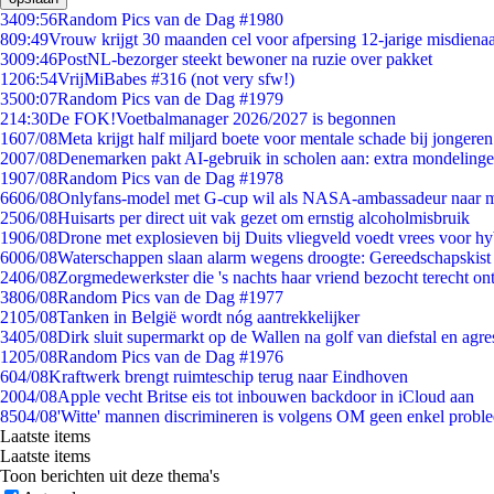
34
09:56
Random Pics van de Dag #1980
8
09:49
Vrouw krijgt 30 maanden cel voor afpersing 12-jarige misdienaa
30
09:46
PostNL-bezorger steekt bewoner na ruzie over pakket
12
06:54
VrijMiBabes #316 (not very sfw!)
35
00:07
Random Pics van de Dag #1979
2
14:30
De FOK!Voetbalmanager 2026/2027 is begonnen
16
07/08
Meta krijgt half miljard boete voor mentale schade bij jongeren
20
07/08
Denemarken pakt AI-gebruik in scholen aan: extra mondeling
19
07/08
Random Pics van de Dag #1978
66
06/08
Onlyfans-model met G-cup wil als NASA-ambassadeur naar 
25
06/08
Huisarts per direct uit vak gezet om ernstig alcoholmisbruik
19
06/08
Drone met explosieven bij Duits vliegveld voedt vrees voor hy
60
06/08
Waterschappen slaan alarm wegens droogte: Gereedschapskist
24
06/08
Zorgmedewerkster die 's nachts haar vriend bezocht terecht on
38
06/08
Random Pics van de Dag #1977
21
05/08
Tanken in België wordt nóg aantrekkelijker
34
05/08
Dirk sluit supermarkt op de Wallen na golf van diefstal en agre
12
05/08
Random Pics van de Dag #1976
6
04/08
Kraftwerk brengt ruimteschip terug naar Eindhoven
20
04/08
Apple vecht Britse eis tot inbouwen backdoor in iCloud aan
85
04/08
'Witte' mannen discrimineren is volgens OM geen enkel probl
Laatste items
Laatste items
Toon berichten uit deze thema's