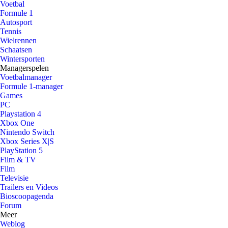
Voetbal
Formule 1
Autosport
Tennis
Wielrennen
Schaatsen
Wintersporten
Managerspelen
Voetbalmanager
Formule 1-manager
Games
PC
Playstation 4
Xbox One
Nintendo Switch
Xbox Series X|S
PlayStation 5
Film & TV
Film
Televisie
Trailers en Videos
Bioscoopagenda
Forum
Meer
Weblog