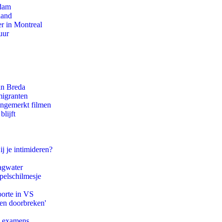
rdam
land
r in Montreal
uur
an Breda
migranten
ongemerkt filmen
lijft
ij je intimideren?
agwater
pelschilmesje
oorte in VS
pen doorbreken'
e examens