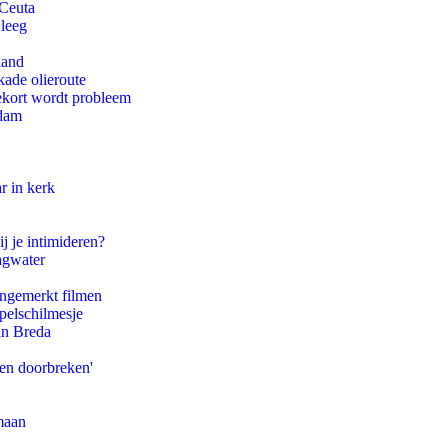
 Ceuta
 leeg
land
kade olieroute
ekort wordt probleem
rdam
r in kerk
j je intimideren?
agwater
ongemerkt filmen
pelschilmesje
an Breda
pen doorbreken'
maan