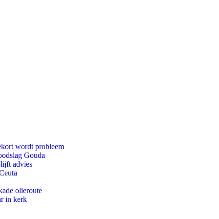
ekort wordt probleem
 doodslag Gouda
ijft advies
 Ceuta
kade olieroute
r in kerk