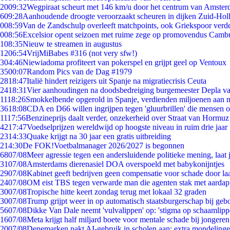
20
09:32
Wegpiraat scheurt met 146 km/u door het centrum van Amste
6
09:28
Aanhoudende droogte veroorzaakt scheuren in dijken Zuid-Hol
0
08:59
Van de Zandschulp overleeft matchpoints, ook Griekspoor verde
0
08:56
Excelsior opent seizoen met ruime zege op promovendus Camb
1
08:35
Nieuw te streamen in augustus
12
06:54
VrijMiBabes #316 (not very sfw!)
3
04:46
Niewiadoma profiteert van pokerspel en grijpt geel op Ventoux
35
00:07
Random Pics van de Dag #1979
28
18:47
Italië hindert reizigers uit Spanje na migratiecrisis Ceuta
24
18:31
Vier aanhoudingen na doodsbedreiging burgemeester Depla v
11
18:26
Smokkelbende opgerold in Spanje, verdienden miljoenen aan 
36
18:08
CDA en D66 willen ingrijpen tegen 'gluurbrillen' die mensen 
11
17:56
Benzineprijs daalt verder, onzekerheid over Straat van Hormuz b
42
17:47
Voedselprijzen wereldwijd op hoogste niveau in ruim drie jaar
23
14:33
Quake krijgt na 30 jaar een gratis uitbreiding
2
14:30
De FOK!Voetbalmanager 2026/2027 is begonnen
68
07/08
Meer agressie tegen een andersluidende politieke mening, laat j
31
07/08
Amsterdams dierenasiel DOA overspoeld met babykonijntjes
29
07/08
Kabinet geeft bedrijven geen compensatie voor schade door la
24
07/08
OM eist TBS tegen verwarde man die agenten stak met aardap
30
07/08
Tropische hitte keert zondag terug met lokaal 32 graden
30
07/08
Trump grijpt weer in op automatisch staatsburgerschap bij geb
56
07/08
Dikke Van Dale neemt 'vulvalippen' op: 'stigma op schaamlip
16
07/08
Meta krijgt half miljard boete voor mentale schade bij jongeren
20
07/08
Denemarken pakt AI-gebruik in scholen aan: extra mondeling