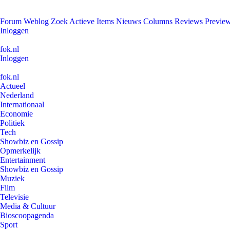
Forum
Weblog
Zoek
Actieve Items
Nieuws
Columns
Reviews
Previe
Inloggen
fok.nl
Inloggen
fok.nl
Actueel
Nederland
Internationaal
Economie
Politiek
Tech
Showbiz en Gossip
Opmerkelijk
Entertainment
Showbiz en Gossip
Muziek
Film
Televisie
Media & Cultuur
Bioscoopagenda
Sport