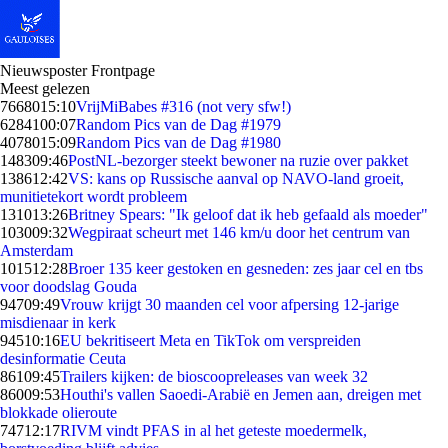
Nieuwsposter Frontpage
Meest gelezen
76680
15:10
VrijMiBabes #316 (not very sfw!)
62841
00:07
Random Pics van de Dag #1979
40780
15:09
Random Pics van de Dag #1980
1483
09:46
PostNL-bezorger steekt bewoner na ruzie over pakket
1386
12:42
VS: kans op Russische aanval op NAVO-land groeit,
munitietekort wordt probleem
1310
13:26
Britney Spears: "Ik geloof dat ik heb gefaald als moeder"
1030
09:32
Wegpiraat scheurt met 146 km/u door het centrum van
Amsterdam
1015
12:28
Broer 135 keer gestoken en gesneden: zes jaar cel en tbs
voor doodslag Gouda
947
09:49
Vrouw krijgt 30 maanden cel voor afpersing 12-jarige
misdienaar in kerk
945
10:16
EU bekritiseert Meta en TikTok om verspreiden
desinformatie Ceuta
861
09:45
Trailers kijken: de bioscoopreleases van week 32
860
09:53
Houthi's vallen Saoedi-Arabië en Jemen aan, dreigen met
blokkade olieroute
747
12:17
RIVM vindt PFAS in al het geteste moedermelk,