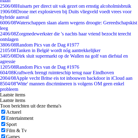
maan
25
06/08
Huisarts per direct uit vak gezet om ernstig alcoholmisbruik
19
06/08
Drone met explosieven bij Duits vliegveld voedt vrees voor
hybride aanval
60
06/08
Waterschappen slaan alarm wegens droogte: Gereedschapskist
leeg
24
06/08
Zorgmedewerkster die 's nachts haar vriend bezocht terecht
ontslagen
38
06/08
Random Pics van de Dag #1977
21
05/08
Tanken in België wordt nóg aantrekkelijker
34
05/08
Dirk sluit supermarkt op de Wallen na golf van diefstal en
agressie
12
05/08
Random Pics van de Dag #1976
6
04/08
Kraftwerk brengt ruimteschip terug naar Eindhoven
20
04/08
Apple vecht Britse eis tot inbouwen backdoor in iCloud aan
85
04/08
'Witte' mannen discrimineren is volgens OM geen enkel
probleem
Laatste items
Laatste items
Toon berichten uit deze thema's
Actueel
Entertainment
Sport
Film & Tv
Games