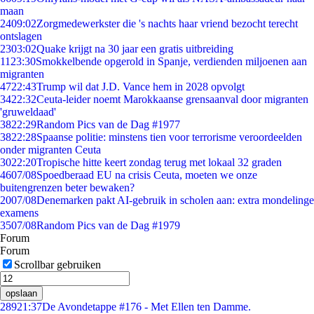
maan
24
09:02
Zorgmedewerkster die 's nachts haar vriend bezocht terecht
ontslagen
23
03:02
Quake krijgt na 30 jaar een gratis uitbreiding
11
23:30
Smokkelbende opgerold in Spanje, verdienden miljoenen aan
migranten
47
22:43
Trump wil dat J.D. Vance hem in 2028 opvolgt
34
22:32
Ceuta-leider noemt Marokkaanse grensaanval door migranten
'gruweldaad'
38
22:29
Random Pics van de Dag #1977
38
22:28
Spaanse politie: minstens tien voor terrorisme veroordeelden
onder migranten Ceuta
30
22:20
Tropische hitte keert zondag terug met lokaal 32 graden
46
07/08
Spoedberaad EU na crisis Ceuta, moeten we onze
buitengrenzen beter bewaken?
20
07/08
Denemarken pakt AI-gebruik in scholen aan: extra mondelinge
examens
35
07/08
Random Pics van de Dag #1979
Forum
Forum
Scrollbar gebruiken
opslaan
289
21:37
De Avondetappe #176 - Met Ellen ten Damme.