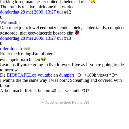
fucking loser, manchester united is helemaal niks!
The truth is relative, pick one that works!
donderdag 28 mei 2009, 13:27 uur
#12
0
Wimmish
Dan moet je toch wel een ontzettende labiele, achterstands, compleet
gestoorde, niet geevolueerde bosaap zijn
donderdag 28 mei 2009, 13:27 uur
#13
0
rulerofdeath
Ruler the Rotting-BrainEater
even apeldoorn bellen
Learn as if you're going to live forever, Live as if you're going to die
tomorrow
De
BIE®TAFELop youtube
en
dumpert
_O_ >100k views *O*
I wanna die the same way I was born: Screaming and covered with
blood
Arbeit macht frei. Ik heb nu 40 jaar vakantie *O*
▼ Advertentie door Refinery89