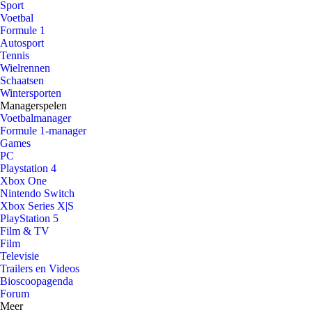
Sport
Voetbal
Formule 1
Autosport
Tennis
Wielrennen
Schaatsen
Wintersporten
Managerspelen
Voetbalmanager
Formule 1-manager
Games
PC
Playstation 4
Xbox One
Nintendo Switch
Xbox Series X|S
PlayStation 5
Film & TV
Film
Televisie
Trailers en Videos
Bioscoopagenda
Forum
Meer