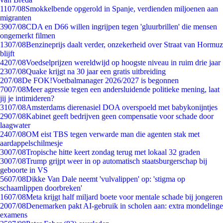
11
07/08
Smokkelbende opgerold in Spanje, verdienden miljoenen aan
migranten
39
07/08
CDA en D66 willen ingrijpen tegen 'gluurbrillen' die mensen
ongemerkt filmen
13
07/08
Benzineprijs daalt verder, onzekerheid over Straat van Hormuz
blijft
42
07/08
Voedselprijzen wereldwijd op hoogste niveau in ruim drie jaar
23
07/08
Quake krijgt na 30 jaar een gratis uitbreiding
2
07/08
De FOK!Voetbalmanager 2026/2027 is begonnen
70
07/08
Meer agressie tegen een andersluidende politieke mening, laat
jij je intimideren?
31
07/08
Amsterdams dierenasiel DOA overspoeld met babykonijntjes
29
07/08
Kabinet geeft bedrijven geen compensatie voor schade door
laagwater
24
07/08
OM eist TBS tegen verwarde man die agenten stak met
aardappelschilmesje
30
07/08
Tropische hitte keert zondag terug met lokaal 32 graden
30
07/08
Trump grijpt weer in op automatisch staatsburgerschap bij
geboorte in VS
56
07/08
Dikke Van Dale neemt 'vulvalippen' op: 'stigma op
schaamlippen doorbreken'
16
07/08
Meta krijgt half miljard boete voor mentale schade bij jongeren
20
07/08
Denemarken pakt AI-gebruik in scholen aan: extra mondelinge
examens