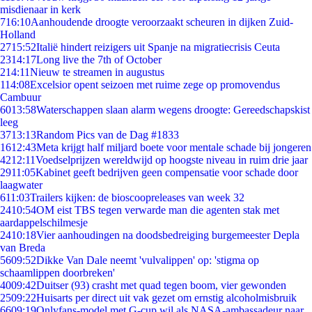
misdienaar in kerk
7
16:10
Aanhoudende droogte veroorzaakt scheuren in dijken Zuid-
Holland
27
15:52
Italië hindert reizigers uit Spanje na migratiecrisis Ceuta
23
14:17
Long live the 7th of October
2
14:11
Nieuw te streamen in augustus
1
14:08
Excelsior opent seizoen met ruime zege op promovendus
Cambuur
60
13:58
Waterschappen slaan alarm wegens droogte: Gereedschapskist
leeg
37
13:13
Random Pics van de Dag #1833
16
12:43
Meta krijgt half miljard boete voor mentale schade bij jongeren
42
12:11
Voedselprijzen wereldwijd op hoogste niveau in ruim drie jaar
29
11:05
Kabinet geeft bedrijven geen compensatie voor schade door
laagwater
6
11:03
Trailers kijken: de bioscoopreleases van week 32
24
10:54
OM eist TBS tegen verwarde man die agenten stak met
aardappelschilmesje
24
10:18
Vier aanhoudingen na doodsbedreiging burgemeester Depla
van Breda
56
09:52
Dikke Van Dale neemt 'vulvalippen' op: 'stigma op
schaamlippen doorbreken'
40
09:42
Duitser (93) crasht met quad tegen boom, vier gewonden
25
09:22
Huisarts per direct uit vak gezet om ernstig alcoholmisbruik
66
09:19
Onlyfans-model met G-cup wil als NASA-ambassadeur naar