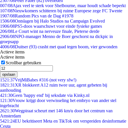
25
07/08
Peter Faber (82) overleden
0
07/08
Ajax veel te sterk voor Shelbourne, maar houdt schade beperkt
1
07/08
Nieuwkomers schitteren bij ruime Europese zege FC Twente
19
07/08
Random Pics van de Dag #1978
15
06/08
Ontslagen bij Halo Studios na Campaign Evolved
19
06/08
PS5-doos waarschuwt voor einde fysieke games
2
06/08
Le Court wint na nerveuze finale, Pieterse derde
29
06/08
NPO-manager Menno de Boer geschorst na dickpic in
groepsapp
40
06/08
Duitser (93) crasht met quad tegen boom, vier gewonden
Actieve items
Actieve items
Scrollbar gebruiken
opslaan
15
21:37
VrijMiBabes #316 (not very sfw!)
18
21:31
XR blokkeert A12 ruim twee uur, agent gebeten bij
aanhouding
4
21:30
Geen 'happy end' bij seksdate via Kinky.nl
1
21:30
Vrouw krijgt door verwisseling het embryo van ander stel
ingebracht
26
21:30
Wegpiraat scheurt met 146 km/u door het centrum van
Amsterdam
54
21:24
EU bekritiseert Meta en TikTok om verspreiden desinformatie
Ceuta