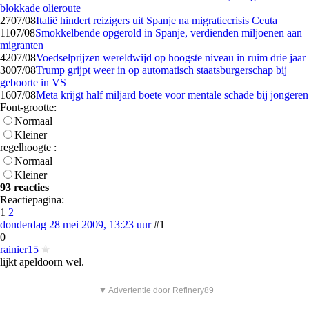
blokkade olieroute
27
07/08
Italië hindert reizigers uit Spanje na migratiecrisis Ceuta
11
07/08
Smokkelbende opgerold in Spanje, verdienden miljoenen aan
migranten
42
07/08
Voedselprijzen wereldwijd op hoogste niveau in ruim drie jaar
30
07/08
Trump grijpt weer in op automatisch staatsburgerschap bij
geboorte in VS
16
07/08
Meta krijgt half miljard boete voor mentale schade bij jongeren
Font-grootte:
Normaal
Kleiner
regelhoogte :
Normaal
Kleiner
93 reacties
Reactiepagina:
1
2
donderdag 28 mei 2009, 13:23 uur
#1
0
rainier15
lijkt apeldoorn wel.
▼ Advertentie door Refinery89