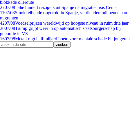
blokkade olieroute
27
07/08
Italië hindert reizigers uit Spanje na migratiecrisis Ceuta
11
07/08
Smokkelbende opgerold in Spanje, verdienden miljoenen aan
migranten
42
07/08
Voedselprijzen wereldwijd op hoogste niveau in ruim drie jaar
30
07/08
Trump grijpt weer in op automatisch staatsburgerschap bij
geboorte in VS
16
07/08
Meta krijgt half miljard boete voor mentale schade bij jongeren