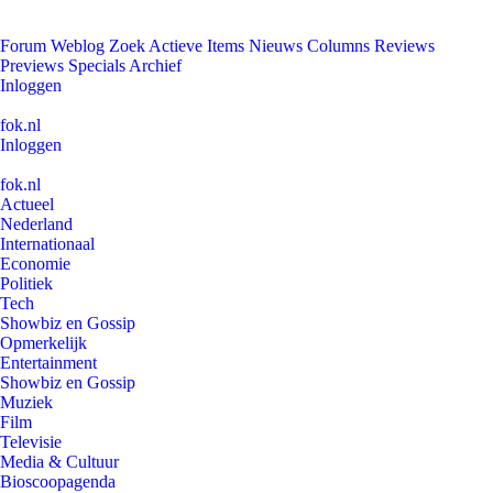
Forum
Weblog
Zoek
Actieve Items
Nieuws
Columns
Reviews
Previews
Specials
Archief
Inloggen
fok.nl
Inloggen
fok.nl
Actueel
Nederland
Internationaal
Economie
Politiek
Tech
Showbiz en Gossip
Opmerkelijk
Entertainment
Showbiz en Gossip
Muziek
Film
Televisie
Media & Cultuur
Bioscoopagenda