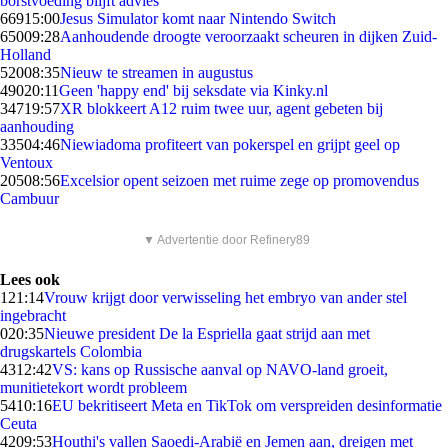
borstvoeding blijft advies
669
15:00
Jesus Simulator komt naar Nintendo Switch
650
09:28
Aanhoudende droogte veroorzaakt scheuren in dijken Zuid-
Holland
520
08:35
Nieuw te streamen in augustus
490
20:11
Geen 'happy end' bij seksdate via Kinky.nl
347
19:57
XR blokkeert A12 ruim twee uur, agent gebeten bij
aanhouding
335
04:46
Niewiadoma profiteert van pokerspel en grijpt geel op
Ventoux
205
08:56
Excelsior opent seizoen met ruime zege op promovendus
Cambuur
▼ Advertentie door Refinery89
Lees ook
1
21:14
Vrouw krijgt door verwisseling het embryo van ander stel
ingebracht
0
20:35
Nieuwe president De la Espriella gaat strijd aan met
drugskartels Colombia
43
12:42
VS: kans op Russische aanval op NAVO-land groeit,
munitietekort wordt probleem
54
10:16
EU bekritiseert Meta en TikTok om verspreiden desinformatie
Ceuta
42
09:53
Houthi's vallen Saoedi-Arabië en Jemen aan, dreigen met