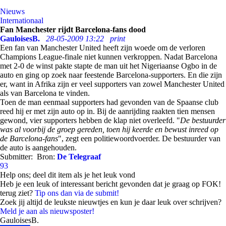
Nieuws
Internationaal
Fan Manchester rijdt Barcelona-fans dood
GauloisesB.
28-05-2009 13:22
print
Een fan van Manchester United heeft zijn woede om de verloren
Champions League-finale niet kunnen verkroppen. Nadat Barcelona
met 2-0 de winst pakte stapte de man uit het Nigeriaanse Ogbo in de
auto en ging op zoek naar feestende Barcelona-supporters. En die zijn
er, want in Afrika zijn er veel supporters van zowel Manchester United
als van Barcelona te vinden.
Toen de man eenmaal supporters had gevonden van de Spaanse club
reed hij er met zijn auto op in. Bij de aanrijding raakten tien mensen
gewond, vier supporters hebben de klap niet overleefd. "
De bestuurder
was al voorbij de groep gereden, toen hij keerde en bewust inreed op
de Barcelona-fans
", zegt een politiewoordvoerder. De bestuurder van
de auto is aangehouden.
Submitter:
Bron:
De Telegraaf
93
Help ons; deel dit item als je het leuk vond
Heb je een leuk of interessant bericht gevonden dat je graag op FOK!
terug ziet?
Tip ons dan via de submit!
Zoek jij altijd de leukste nieuwtjes en kun je daar leuk over schrijven?
Meld je aan als nieuwsposter!
GauloisesB.