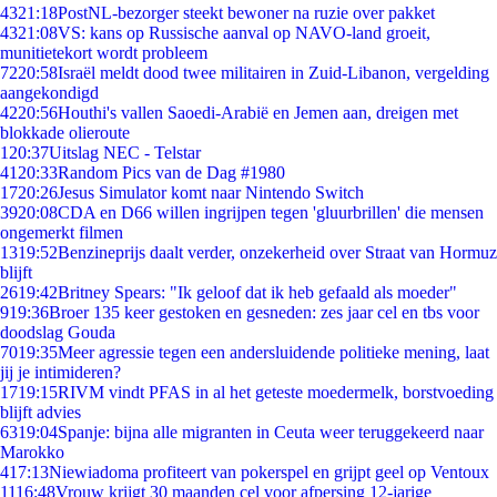
43
21:18
PostNL-bezorger steekt bewoner na ruzie over pakket
43
21:08
VS: kans op Russische aanval op NAVO-land groeit,
munitietekort wordt probleem
72
20:58
Israël meldt dood twee militairen in Zuid-Libanon, vergelding
aangekondigd
42
20:56
Houthi's vallen Saoedi-Arabië en Jemen aan, dreigen met
blokkade olieroute
1
20:37
Uitslag NEC - Telstar
41
20:33
Random Pics van de Dag #1980
17
20:26
Jesus Simulator komt naar Nintendo Switch
39
20:08
CDA en D66 willen ingrijpen tegen 'gluurbrillen' die mensen
ongemerkt filmen
13
19:52
Benzineprijs daalt verder, onzekerheid over Straat van Hormuz
blijft
26
19:42
Britney Spears: "Ik geloof dat ik heb gefaald als moeder"
9
19:36
Broer 135 keer gestoken en gesneden: zes jaar cel en tbs voor
doodslag Gouda
70
19:35
Meer agressie tegen een andersluidende politieke mening, laat
jij je intimideren?
17
19:15
RIVM vindt PFAS in al het geteste moedermelk, borstvoeding
blijft advies
63
19:04
Spanje: bijna alle migranten in Ceuta weer teruggekeerd naar
Marokko
4
17:13
Niewiadoma profiteert van pokerspel en grijpt geel op Ventoux
11
16:48
Vrouw krijgt 30 maanden cel voor afpersing 12-jarige