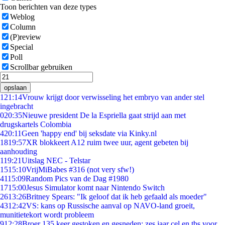
Toon berichten van deze types
Weblog
Column
(P)review
Special
Poll
Scrollbar gebruiken
opslaan
1
21:14
Vrouw krijgt door verwisseling het embryo van ander stel
ingebracht
0
20:35
Nieuwe president De la Espriella gaat strijd aan met
drugskartels Colombia
4
20:11
Geen 'happy end' bij seksdate via Kinky.nl
18
19:57
XR blokkeert A12 ruim twee uur, agent gebeten bij
aanhouding
1
19:21
Uitslag NEC - Telstar
15
15:10
VrijMiBabes #316 (not very sfw!)
41
15:09
Random Pics van de Dag #1980
17
15:00
Jesus Simulator komt naar Nintendo Switch
26
13:26
Britney Spears: "Ik geloof dat ik heb gefaald als moeder"
43
12:42
VS: kans op Russische aanval op NAVO-land groeit,
munitietekort wordt probleem
9
12:28
Broer 135 keer gestoken en gesneden: zes jaar cel en tbs voor