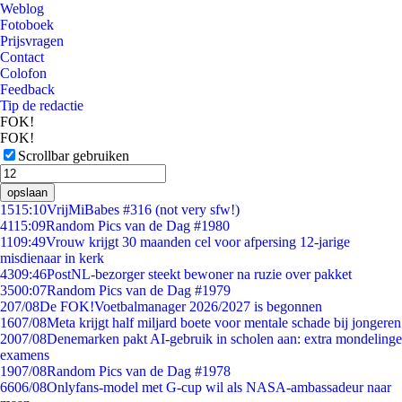
Weblog
Fotoboek
Prijsvragen
Contact
Colofon
Feedback
Tip de redactie
FOK!
FOK!
Scrollbar gebruiken
opslaan
15
15:10
VrijMiBabes #316 (not very sfw!)
41
15:09
Random Pics van de Dag #1980
11
09:49
Vrouw krijgt 30 maanden cel voor afpersing 12-jarige
misdienaar in kerk
43
09:46
PostNL-bezorger steekt bewoner na ruzie over pakket
35
00:07
Random Pics van de Dag #1979
2
07/08
De FOK!Voetbalmanager 2026/2027 is begonnen
16
07/08
Meta krijgt half miljard boete voor mentale schade bij jongeren
20
07/08
Denemarken pakt AI-gebruik in scholen aan: extra mondelinge
examens
19
07/08
Random Pics van de Dag #1978
66
06/08
Onlyfans-model met G-cup wil als NASA-ambassadeur naar