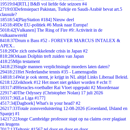
195
19:04
[RTL] B&B vol liefde 6de seizoen #4
27
19:03
Defensiepact Pakistan, Turkije en Saudi-Arabië bevat art.5
clausule?
185
18:54
[PlayStation #184] Nieuw deel
145
18:49
De EU-politiek #6 Musk naar Europa!
50
18:42
[Vulkanen] The Ring of Fire #9: Activiteit in de
vulkaanwereld
84
18:37
Drum n Bass #52 - FOREVER MARCUS INTALEX &
APEX..
5
18:29
De zich ontwikkelende crisis in Japan #2
8
18:28
Orkaan Dolphin treft zuiden van Japan
4
18:25
Mijn testament
34
18:23
Single mannen verplichtsingle moeders laten daten?
294
18:21
Het Nederlandse tennis #35 - Lamensgodin
148
18:14
Wat je ook stemt, je krijgt in NL altijd Links Liberaal Beleid.
62
18:12
Zeikhoek #12 Het moet niet gekker worden # echt !!
183
17:49
Heracles-voetballer Rai Vloet opgepakt #2 Moordenaar
229
17:40
The Odyssey (Christopher Nolan) 17 juli 2026
103
17:36
[La Liga #177]
45
17:34
[Dagboek] What's in your head? #2
262
17:33
Totale zonsverduistering 12-08-2026 (Groenland, IJsland en
Spanje) #1
142
17:22
Jonge Cambridge professor stapt op na claims over plagiaat
en leugens
70
17:13
Teltopic #1567 tel door en door en door....