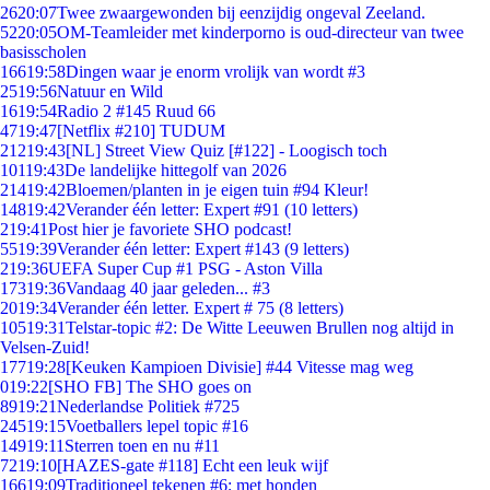
26
20:07
Twee zwaargewonden bij eenzijdig ongeval Zeeland.
52
20:05
OM-Teamleider met kinderporno is oud-directeur van twee
basisscholen
166
19:58
Dingen waar je enorm vrolijk van wordt #3
25
19:56
Natuur en Wild
16
19:54
Radio 2 #145 Ruud 66
47
19:47
[Netflix #210] TUDUM
212
19:43
[NL] Street View Quiz [#122] - Loogisch toch
101
19:43
De landelijke hittegolf van 2026
214
19:42
Bloemen/planten in je eigen tuin #94 Kleur!
148
19:42
Verander één letter: Expert #91 (10 letters)
2
19:41
Post hier je favoriete SHO podcast!
55
19:39
Verander één letter: Expert #143 (9 letters)
2
19:36
UEFA Super Cup #1 PSG - Aston Villa
173
19:36
Vandaag 40 jaar geleden... #3
20
19:34
Verander één letter. Expert # 75 (8 letters)
105
19:31
Telstar-topic #2: De Witte Leeuwen Brullen nog altijd in
Velsen-Zuid!
177
19:28
[Keuken Kampioen Divisie] #44 Vitesse mag weg
0
19:22
[SHO FB] The SHO goes on
89
19:21
Nederlandse Politiek #725
245
19:15
Voetballers lepel topic #16
149
19:11
Sterren toen en nu #11
72
19:10
[HAZES-gate #118] Echt een leuk wijf
166
19:09
Traditioneel tekenen #6; met honden