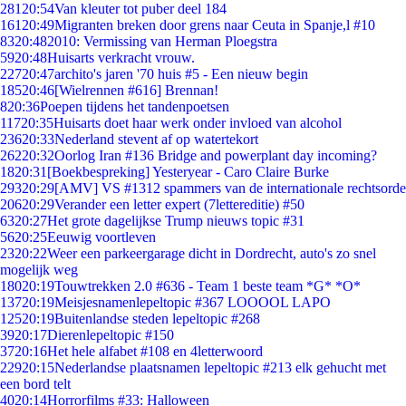
281
20:54
Van kleuter tot puber deel 184
161
20:49
Migranten breken door grens naar Ceuta in Spanje,l #10
83
20:48
2010: Vermissing van Herman Ploegstra
59
20:48
Huisarts verkracht vrouw.
227
20:47
archito's jaren '70 huis #5 - Een nieuw begin
185
20:46
[Wielrennen #616] Brennan!
8
20:36
Poepen tijdens het tandenpoetsen
117
20:35
Huisarts doet haar werk onder invloed van alcohol
236
20:33
Nederland stevent af op watertekort
262
20:32
Oorlog Iran #136 Bridge and powerplant day incoming?
18
20:31
[Boekbespreking] Yesteryear - Caro Claire Burke
293
20:29
[AMV] VS #1312 spammers van de internationale rechtsorde
206
20:29
Verander een letter expert (7lettereditie) #50
63
20:27
Het grote dagelijkse Trump nieuws topic #31
56
20:25
Eeuwig voortleven
23
20:22
Weer een parkeergarage dicht in Dordrecht, auto's zo snel
mogelijk weg
180
20:19
Touwtrekken 2.0 #636 - Team 1 beste team *G* *O*
137
20:19
Meisjesnamenlepeltopic #367 LOOOOL LAPO
125
20:19
Buitenlandse steden lepeltopic #268
39
20:17
Dierenlepeltopic #150
37
20:16
Het hele alfabet #108 en 4letterwoord
229
20:15
Nederlandse plaatsnamen lepeltopic #213 elk gehucht met
een bord telt
40
20:14
Horrorfilms #33: Halloween