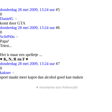
donderdag 28 mei 2009, 13:24 uur
#5
0
DanielG
komt door GTA
donderdag 28 mei 2009, 13:24 uur
#6
0
Sc0rPi0n
Papa³
Triest...
Het is maar een spelletje ...
♥ K, N, R en F ♥
donderdag 28 mei 2009, 13:24 uur
#7
0
kakner
sport maakt meer kapot dan alcohol goed kan maken
▼ Advertentie door Refinery89