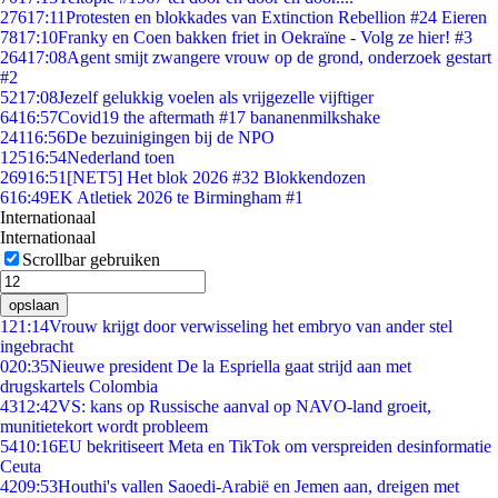
276
17:11
Protesten en blokkades van Extinction Rebellion #24 Eieren
78
17:10
Franky en Coen bakken friet in Oekraïne - Volg ze hier! #3
264
17:08
Agent smijt zwangere vrouw op de grond, onderzoek gestart
#2
52
17:08
Jezelf gelukkig voelen als vrijgezelle vijftiger
64
16:57
Covid19 the aftermath #17 bananenmilkshake
241
16:56
De bezuinigingen bij de NPO
125
16:54
Nederland toen
269
16:51
[NET5] Het blok 2026 #32 Blokkendozen
6
16:49
EK Atletiek 2026 te Birmingham #1
Internationaal
Internationaal
Scrollbar gebruiken
opslaan
1
21:14
Vrouw krijgt door verwisseling het embryo van ander stel
ingebracht
0
20:35
Nieuwe president De la Espriella gaat strijd aan met
drugskartels Colombia
43
12:42
VS: kans op Russische aanval op NAVO-land groeit,
munitietekort wordt probleem
54
10:16
EU bekritiseert Meta en TikTok om verspreiden desinformatie
Ceuta
42
09:53
Houthi's vallen Saoedi-Arabië en Jemen aan, dreigen met