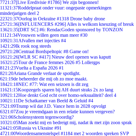
77
21:37
[Live Eredivisie #1786] We zijn begonnen!
113
21:37
Roddelpraat onder vuur: ongepaste opmerkingen
minderjarigen deel 2
223
21:37
Oorlog in Oekraïne #1318 Drone baby drone
257
21:36
[INFLUENCERS #296] Alles is welkom kneuzing of breuk
136
21:35
[DRT SC] #6: RendacGoden sponsored by TONZON
111
21:34
Vrouwen willen geen man meer #30
109
21:31
Afvallen met injecties #4
14
21:29
Ik rook nog steeds
297
21:28
Centraal Bordspeltopic #8 Game on!
161
21:26
[WLR SC #417] Nieuw deel openen was kaputt
163
21:25
Tour de France femmes 2026 #5 Lollergps
81
21:23
Vuelta a España 2026 #1
8
21:20
Ariana Grande verlaat de spotlight.
6
21:19
de beheerder die mij oh zo moe maakt.
184
21:18
NEC #77: Wat een seizoen is dit zeg
116
21:15
Koopzegels sparen bij AH duurt straks 2x zo lang
109
21:12
Hoe denkt God echt over homo-seksualiteit? deel 4
100
21:11
De Schatkamer van Beeld & Geluid #4
75
21:09
Trump wil dat J.D. Vance hem in 2028 opvolgt
63
21:07
Zou je vreemdgaan in een relatie kunnen vergeven?
3
21:06
Scholensysteem tegenwoordig?
103
21:05
Man zoekt mij en bedreigt mij, nadat ik met zijn zoon sprak
244
21:05
Russia vs Ukraine #91
47
21:00
Woordensamenstelspel #1184 met 2 woorden spreken SVP