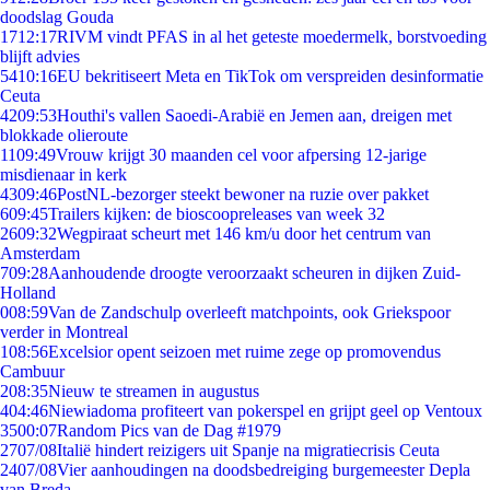
doodslag Gouda
17
12:17
RIVM vindt PFAS in al het geteste moedermelk, borstvoeding
blijft advies
54
10:16
EU bekritiseert Meta en TikTok om verspreiden desinformatie
Ceuta
42
09:53
Houthi's vallen Saoedi-Arabië en Jemen aan, dreigen met
blokkade olieroute
11
09:49
Vrouw krijgt 30 maanden cel voor afpersing 12-jarige
misdienaar in kerk
43
09:46
PostNL-bezorger steekt bewoner na ruzie over pakket
6
09:45
Trailers kijken: de bioscoopreleases van week 32
26
09:32
Wegpiraat scheurt met 146 km/u door het centrum van
Amsterdam
7
09:28
Aanhoudende droogte veroorzaakt scheuren in dijken Zuid-
Holland
0
08:59
Van de Zandschulp overleeft matchpoints, ook Griekspoor
verder in Montreal
1
08:56
Excelsior opent seizoen met ruime zege op promovendus
Cambuur
2
08:35
Nieuw te streamen in augustus
4
04:46
Niewiadoma profiteert van pokerspel en grijpt geel op Ventoux
35
00:07
Random Pics van de Dag #1979
27
07/08
Italië hindert reizigers uit Spanje na migratiecrisis Ceuta
24
07/08
Vier aanhoudingen na doodsbedreiging burgemeester Depla
van Breda