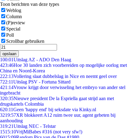
Toon berichten van deze types
Weblog
Column
(P)review
Special
Poll
Scrollbar gebruiken
opslaan
1
00:01
Uitslag AZ - ADO Den Haag
4
23:46
Hoe 30 landen zich voorbereiden op mogelijke oorlog met
China en Noord-Korea
2
22:13
Vollering slaat dubbelslag in Nice en neemt geel over
7
22:11
Uitslag PSV - Fortuna Sittard
4
21:14
Vrouw krijgt door verwisseling het embryo van ander stel
ingebracht
3
20:35
Nieuwe president De la Espriella gaat strijd aan met
drugskartels Colombia
6
20:11
Geen 'happy end' bij seksdate via Kinky.nl
32
19:57
XR blokkeert A12 ruim twee uur, agent gebeten bij
aanhouding
3
19:21
Uitslag NEC - Telstar
15
15:10
VrijMiBabes #316 (not very sfw!)
60
15:09
Random Pics van de Dag #1980