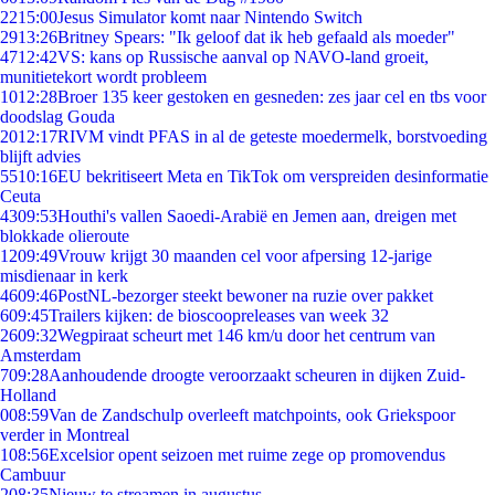
22
15:00
Jesus Simulator komt naar Nintendo Switch
29
13:26
Britney Spears: "Ik geloof dat ik heb gefaald als moeder"
47
12:42
VS: kans op Russische aanval op NAVO-land groeit,
munitietekort wordt probleem
10
12:28
Broer 135 keer gestoken en gesneden: zes jaar cel en tbs voor
doodslag Gouda
20
12:17
RIVM vindt PFAS in al de geteste moedermelk, borstvoeding
blijft advies
55
10:16
EU bekritiseert Meta en TikTok om verspreiden desinformatie
Ceuta
43
09:53
Houthi's vallen Saoedi-Arabië en Jemen aan, dreigen met
blokkade olieroute
12
09:49
Vrouw krijgt 30 maanden cel voor afpersing 12-jarige
misdienaar in kerk
46
09:46
PostNL-bezorger steekt bewoner na ruzie over pakket
6
09:45
Trailers kijken: de bioscoopreleases van week 32
26
09:32
Wegpiraat scheurt met 146 km/u door het centrum van
Amsterdam
7
09:28
Aanhoudende droogte veroorzaakt scheuren in dijken Zuid-
Holland
0
08:59
Van de Zandschulp overleeft matchpoints, ook Griekspoor
verder in Montreal
1
08:56
Excelsior opent seizoen met ruime zege op promovendus
Cambuur
2
08:35
Nieuw te streamen in augustus