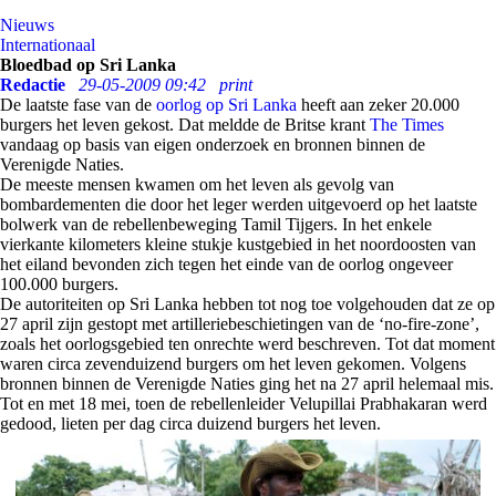
Nieuws
Internationaal
Bloedbad op Sri Lanka
Redactie
29-05-2009 09:42
print
De laatste fase van de
oorlog op Sri Lanka
heeft aan zeker 20.000
burgers het leven gekost. Dat meldde de Britse krant
The Times
vandaag op basis van eigen onderzoek en bronnen binnen de
Verenigde Naties.
De meeste mensen kwamen om het leven als gevolg van
bombardementen die door het leger werden uitgevoerd op het laatste
bolwerk van de rebellenbeweging Tamil Tijgers. In het enkele
vierkante kilometers kleine stukje kustgebied in het noordoosten van
het eiland bevonden zich tegen het einde van de oorlog ongeveer
100.000 burgers.
De autoriteiten op Sri Lanka hebben tot nog toe volgehouden dat ze op
27 april zijn gestopt met artilleriebeschietingen van de ‘no-fire-zone’,
zoals het oorlogsgebied ten onrechte werd beschreven. Tot dat moment
waren circa zevenduizend burgers om het leven gekomen. Volgens
bronnen binnen de Verenigde Naties ging het na 27 april helemaal mis.
Tot en met 18 mei, toen de rebellenleider Velupillai Prabhakaran werd
gedood, lieten per dag circa duizend burgers het leven.