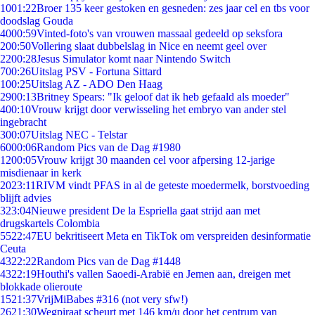
10
01:22
Broer 135 keer gestoken en gesneden: zes jaar cel en tbs voor
doodslag Gouda
40
00:59
Vinted-foto's van vrouwen massaal gedeeld op seksfora
2
00:50
Vollering slaat dubbelslag in Nice en neemt geel over
22
00:28
Jesus Simulator komt naar Nintendo Switch
7
00:26
Uitslag PSV - Fortuna Sittard
1
00:25
Uitslag AZ - ADO Den Haag
29
00:13
Britney Spears: "Ik geloof dat ik heb gefaald als moeder"
4
00:10
Vrouw krijgt door verwisseling het embryo van ander stel
ingebracht
3
00:07
Uitslag NEC - Telstar
60
00:06
Random Pics van de Dag #1980
12
00:05
Vrouw krijgt 30 maanden cel voor afpersing 12-jarige
misdienaar in kerk
20
23:11
RIVM vindt PFAS in al de geteste moedermelk, borstvoeding
blijft advies
3
23:04
Nieuwe president De la Espriella gaat strijd aan met
drugskartels Colombia
55
22:47
EU bekritiseert Meta en TikTok om verspreiden desinformatie
Ceuta
43
22:22
Random Pics van de Dag #1448
43
22:19
Houthi's vallen Saoedi-Arabië en Jemen aan, dreigen met
blokkade olieroute
15
21:37
VrijMiBabes #316 (not very sfw!)
26
21:30
Wegpiraat scheurt met 146 km/u door het centrum van