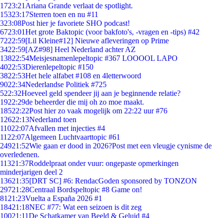
17
23:21
Ariana Grande verlaat de spotlight.
153
23:17
Sterren toen en nu #11
3
23:08
Post hier je favoriete SHO podcast!
67
23:01
Het grote Baktopic (voor bakfoto's, -vragen en -tips) #42
72
22:59
[Lil Kleine#12] Nieuwe afleveringen op Prime
34
22:59
[AZ#98] Heel Nederland achter AZ
138
22:54
Meisjesnamenlepeltopic #367 LOOOOL LAPO
40
22:53
Dierenlepeltopic #150
38
22:53
Het hele alfabet #108 en 4letterwoord
90
22:34
Nederlandse Politiek #725
5
22:32
Hoeveel geld spendeer jij aan je beginnende relatie?
19
22:29
de beheerder die mij oh zo moe maakt.
185
22:22
Post hier zo vaak mogelijk om 22:22 uur #76
126
22:13
Nederland toen
110
22:07
Afvallen met injecties #4
11
22:07
Algemeen Luchtvaarttopic #61
249
21:52
Wie gaan er dood in 2026?Post met een vleugje cynisme de
overledenen.
113
21:37
Roddelpraat onder vuur: ongepaste opmerkingen
minderjarigen deel 2
136
21:35
[DRT SC] #6: RendacGoden sponsored by TONZON
297
21:28
Centraal Bordspeltopic #8 Game on!
81
21:23
Vuelta a España 2026 #1
184
21:18
NEC #77: Wat een seizoen is dit zeg
100
21:11
De Schatkamer van Beeld & Geluid #4