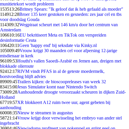
munitietekort wordt probleem
1535
13:26
Britney Spears: "Ik geloof dat ik heb gefaald als moeder"
1149
12:28
Broer 135 keer gestoken en gesneden: zes jaar cel en tbs
voor doodslag Gouda
1143
09:32
Wegpiraat scheurt met 146 km/u door het centrum van
Amsterdam
1066
10:16
EU bekritiseert Meta en TikTok om verspreiden
desinformatie Ceuta
1064
20:11
Geen 'happy end' bij seksdate via Kinky.nl
1050
09:49
Vrouw krijgt 30 maanden cel voor afpersing 12-jarige
misdienaar in kerk
961
09:53
Houthi's vallen Saoedi-Arabië en Jemen aan, dreigen met
blokkade olieroute
924
12:17
RIVM vindt PFAS in al de geteste moedermelk,
borstvoeding blijft advies
899
09:45
Trailers kijken: de bioscoopreleases van week 32
834
15:00
Jesus Simulator komt naar Nintendo Switch
730
09:28
Aanhoudende droogte veroorzaakt scheuren in dijken Zuid-
Holland
677
19:57
XR blokkeert A12 ruim twee uur, agent gebeten bij
aanhouding
600
08:35
Nieuw te streamen in augustus
587
21:14
Vrouw krijgt door verwisseling het embryo van ander stel
ingebracht
369
04:46
Niewiadoma profiteert van pokerspel en grijpt geel op