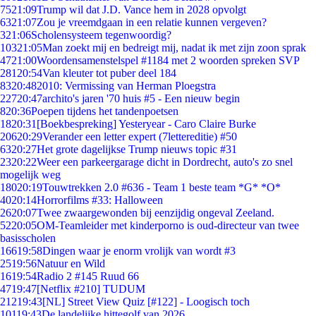
75
21:09
Trump wil dat J.D. Vance hem in 2028 opvolgt
63
21:07
Zou je vreemdgaan in een relatie kunnen vergeven?
3
21:06
Scholensysteem tegenwoordig?
103
21:05
Man zoekt mij en bedreigt mij, nadat ik met zijn zoon sprak
47
21:00
Woordensamenstelspel #1184 met 2 woorden spreken SVP
281
20:54
Van kleuter tot puber deel 184
83
20:48
2010: Vermissing van Herman Ploegstra
227
20:47
archito's jaren '70 huis #5 - Een nieuw begin
8
20:36
Poepen tijdens het tandenpoetsen
18
20:31
[Boekbespreking] Yesteryear - Caro Claire Burke
206
20:29
Verander een letter expert (7lettereditie) #50
63
20:27
Het grote dagelijkse Trump nieuws topic #31
23
20:22
Weer een parkeergarage dicht in Dordrecht, auto's zo snel
mogelijk weg
180
20:19
Touwtrekken 2.0 #636 - Team 1 beste team *G* *O*
40
20:14
Horrorfilms #33: Halloween
26
20:07
Twee zwaargewonden bij eenzijdig ongeval Zeeland.
52
20:05
OM-Teamleider met kinderporno is oud-directeur van twee
basisscholen
166
19:58
Dingen waar je enorm vrolijk van wordt #3
25
19:56
Natuur en Wild
16
19:54
Radio 2 #145 Ruud 66
47
19:47
[Netflix #210] TUDUM
212
19:43
[NL] Street View Quiz [#122] - Loogisch toch
101
19:43
De landelijke hittegolf van 2026