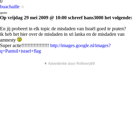
0
buachaille
quote:
Op vrijdag 29 mei 2009 @ 10:00 schreef hans3000 het volgende:
En jij probeert in elk topic de misdaden van Israël goed te praten?
ik heb het hier over de misdaden in sri lanka en de misdaden van
amnesty
Super actie!!!!!!!!!!!!!!!!!!
http://images.google.nl/images?
q=Pantsil+israel+flag
▼ Advertentie door Refinery89