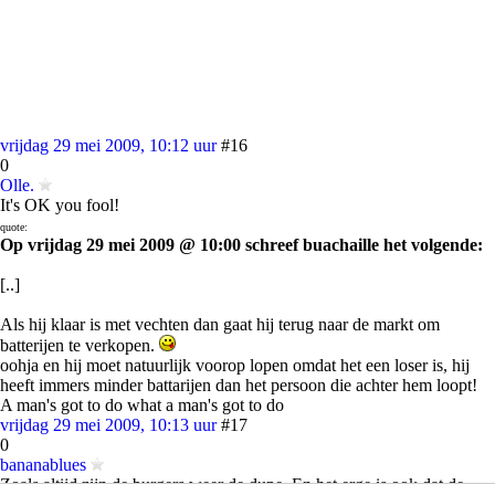
vrijdag 29 mei 2009, 10:12 uur
#16
0
Olle.
It's OK you fool!
quote:
Op vrijdag 29 mei 2009 @ 10:00 schreef buachaille het volgende:
[..]
Als hij klaar is met vechten dan gaat hij terug naar de markt om
batterijen te verkopen.
oohja en hij moet natuurlijk voorop lopen omdat het een loser is, hij
heeft immers minder battarijen dan het persoon die achter hem loopt!
A man's got to do what a man's got to do
vrijdag 29 mei 2009, 10:13 uur
#17
0
bananablues
Zoals altijd zijn de burgers weer de dupe. En het erge is ook dat de