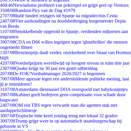
4
04:46
Niewiadoma profiteert van pokerspel en grijpt geel op Ventoux
35
08/08
Random Pics van de Dag #1979
27
07/08
Italië hindert reizigers uit Spanje na migratiecrisis Ceuta
24
07/08
Vier aanhoudingen na doodsbedreiging burgemeester Depla
van Breda
11
07/08
Smokkelbende opgerold in Spanje, verdienden miljoenen aan
migranten
39
07/08
CDA en D66 willen ingrijpen tegen 'gluurbrillen' die mensen
ongemerkt filmen
13
07/08
Benzineprijs daalt verder, onzekerheid over Straat van Hormuz
blijft
42
07/08
Voedselprijzen wereldwijd op hoogste niveau in ruim drie jaar
23
07/08
Quake krijgt na 30 jaar een gratis uitbreiding
2
07/08
De FOK!Voetbalmanager 2026/2027 is begonnen
70
07/08
Meer agressie tegen een andersluidende politieke mening, laat
jij je intimideren?
31
07/08
Amsterdams dierenasiel DOA overspoeld met babykonijntjes
29
07/08
Kabinet geeft bedrijven geen compensatie voor schade door
laagwater
24
07/08
OM eist TBS tegen verwarde man die agenten stak met
aardappelschilmesje
30
07/08
Tropische hitte keert zondag terug met lokaal 32 graden
30
07/08
Trump grijpt weer in op automatisch staatsburgerschap bij
geboorte in VS