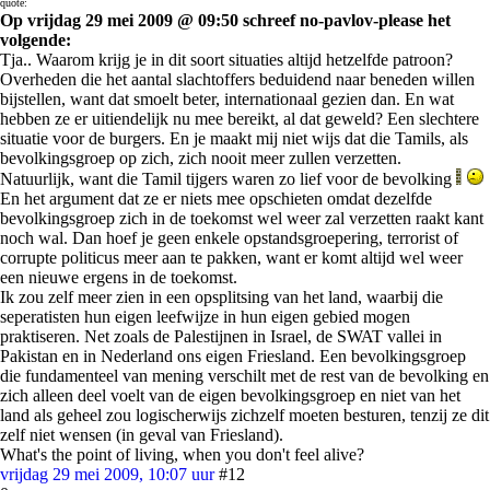
quote:
Op vrijdag 29 mei 2009 @ 09:50 schreef no-pavlov-please het
volgende:
Tja.. Waarom krijg je in dit soort situaties altijd hetzelfde patroon?
Overheden die het aantal slachtoffers beduidend naar beneden willen
bijstellen, want dat smoelt beter, internationaal gezien dan. En wat
hebben ze er uitiendelijk nu mee bereikt, al dat geweld? Een slechtere
situatie voor de burgers. En je maakt mij niet wijs dat die Tamils, als
bevolkingsgroep op zich, zich nooit meer zullen verzetten.
Natuurlijk, want die Tamil tijgers waren zo lief voor de bevolking
En het argument dat ze er niets mee opschieten omdat dezelfde
bevolkingsgroep zich in de toekomst wel weer zal verzetten raakt kant
noch wal. Dan hoef je geen enkele opstandsgroepering, terrorist of
corrupte politicus meer aan te pakken, want er komt altijd wel weer
een nieuwe ergens in de toekomst.
Ik zou zelf meer zien in een opsplitsing van het land, waarbij die
seperatisten hun eigen leefwijze in hun eigen gebied mogen
praktiseren. Net zoals de Palestijnen in Israel, de SWAT vallei in
Pakistan en in Nederland ons eigen Friesland. Een bevolkingsgroep
die fundamenteel van mening verschilt met de rest van de bevolking en
zich alleen deel voelt van de eigen bevolkingsgroep en niet van het
land als geheel zou logischerwijs zichzelf moeten besturen, tenzij ze dit
zelf niet wensen (in geval van Friesland).
What's the point of living, when you don't feel alive?
vrijdag 29 mei 2009, 10:07 uur
#12