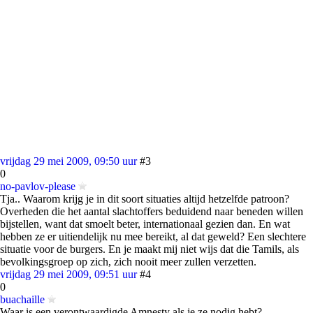
vrijdag 29 mei 2009, 09:50 uur
#3
0
no-pavlov-please
Tja.. Waarom krijg je in dit soort situaties altijd hetzelfde patroon?
Overheden die het aantal slachtoffers beduidend naar beneden willen
bijstellen, want dat smoelt beter, internationaal gezien dan. En wat
hebben ze er uitiendelijk nu mee bereikt, al dat geweld? Een slechtere
situatie voor de burgers. En je maakt mij niet wijs dat die Tamils, als
bevolkingsgroep op zich, zich nooit meer zullen verzetten.
vrijdag 29 mei 2009, 09:51 uur
#4
0
buachaille
Waar is een verontwaardigde Amnesty als je ze nodig hebt?