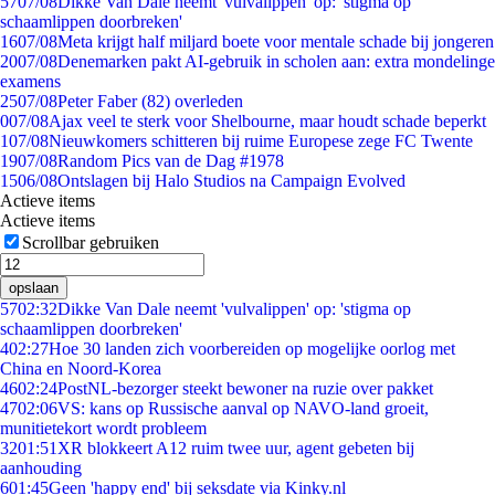
57
07/08
Dikke Van Dale neemt 'vulvalippen' op: 'stigma op
schaamlippen doorbreken'
16
07/08
Meta krijgt half miljard boete voor mentale schade bij jongeren
20
07/08
Denemarken pakt AI-gebruik in scholen aan: extra mondelinge
examens
25
07/08
Peter Faber (82) overleden
0
07/08
Ajax veel te sterk voor Shelbourne, maar houdt schade beperkt
1
07/08
Nieuwkomers schitteren bij ruime Europese zege FC Twente
19
07/08
Random Pics van de Dag #1978
15
06/08
Ontslagen bij Halo Studios na Campaign Evolved
Actieve items
Actieve items
Scrollbar gebruiken
opslaan
57
02:32
Dikke Van Dale neemt 'vulvalippen' op: 'stigma op
schaamlippen doorbreken'
4
02:27
Hoe 30 landen zich voorbereiden op mogelijke oorlog met
China en Noord-Korea
46
02:24
PostNL-bezorger steekt bewoner na ruzie over pakket
47
02:06
VS: kans op Russische aanval op NAVO-land groeit,
munitietekort wordt probleem
32
01:51
XR blokkeert A12 ruim twee uur, agent gebeten bij
aanhouding
6
01:45
Geen 'happy end' bij seksdate via Kinky.nl