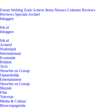
Forum
Weblog
Zoek
Actieve Items
Nieuws
Columns
Reviews
Previews
Specials
Archief
Inloggen
fok.nl
Inloggen
fok.nl
Actueel
Nederland
Internationaal
Economie
Politiek
Tech
Showbiz en Gossip
Opmerkelijk
Entertainment
Showbiz en Gossip
Muziek
Film
Televisie
Media & Cultuur
Bioscoopagenda