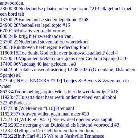
antwoorden.
236
00:30
Nederlandse plaatsnamen lepeltopic #213 elk gehucht met
een bord telt
133
00:29
Buitenlandse steden lepeltopic #268
249
00:28
Voetballers lepel topic #16
67
00:25
Huisarts verkracht vrouw.
8
00:24
Ik krijg hier zweethanden van.
237
00:22
Nederland stevent af op watertekort
5
00:18
Eindhoven heeft eigen Reflecting Pool
116
00:15
Hoe denkt God echt over homo-seksualiteit? deel 4
175
00:10
Migranten breken door grens naar Ceuta in Spanje,l #10
174
00:06
Vandaag 40 jaar geleden... #3
264
23:56
Totale zonsverduistering 12-08-2026 (Groenland, IJsland en
Spanje) #1
5
23:50
[INFLUENCERS #297] Toetjes & Bevers & Zwemmen in
water
86
23:49
Voorspellingstopic: Wie is hier de weerkundige? #16
119
23:47
Huisarts doet haar werk onder invloed van alcohol
3
23:45
Podcasts
187
23:38
[Wielrennen #616] Brennan!
116
23:37
Vrouwen willen geen man meer #30
175
23:31
[WLR SC #417] Nieuw deel openen was kaputt
67
23:29
De neergang van Duitsland als lichtend voorbeeld #3
71
23:23
Teltopic #1567 tel door en door en door....
77
23:22
[IndyCar] #115 We're in Nashville Tennessee