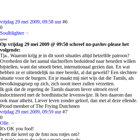
vrijdag 29 mei 2009, 09:58 uur
#6
0
Soulblighter
quote:
Op vrijdag 29 mei 2009 @ 09:50 schreef no-pavlov-please het
volgende:
Tja.. Waarom krijg je in dit soort situaties altijd hetzelfde patroon?
Overheden die het aantal slachtoffers beduidend naar beneden willen
bijstellen, want dat smoelt beter, internationaal gezien dan. En wat
hebben ze er uitiendelijk nu mee bereikt, al dat geweld? Een slechtere
situatie voor de burgers. En je maakt mij niet wijs dat die Tamils, als
bevolkingsgroep op zich, zich nooit meer zullen verzetten.
Ik gok dat de regering de Tamils daarom liever uitroeit en/of
indoctrineerd met de boedhistische levenswijze. Ik ben daarom dan
ook maar atheïst. Liever leven zonder geloof, dan met al deze ellende.
Proud member of The Frying Dutchmen
vrijdag 29 mei 2009, 09:59 uur
#7
0
Olle.
It's OK you fool!
heeft die kerel op de foto nou rotjes om?
A man's got to do what a man's got to do