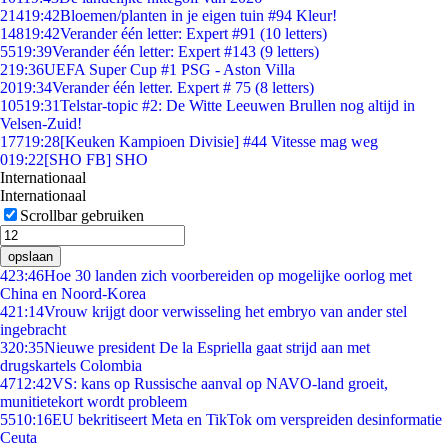
214
19:42
Bloemen/planten in je eigen tuin #94 Kleur!
148
19:42
Verander één letter: Expert #91 (10 letters)
55
19:39
Verander één letter: Expert #143 (9 letters)
2
19:36
UEFA Super Cup #1 PSG - Aston Villa
20
19:34
Verander één letter. Expert # 75 (8 letters)
105
19:31
Telstar-topic #2: De Witte Leeuwen Brullen nog altijd in
Velsen-Zuid!
177
19:28
[Keuken Kampioen Divisie] #44 Vitesse mag weg
0
19:22
[SHO FB] SHO
Internationaal
Internationaal
Scrollbar gebruiken
opslaan
4
23:46
Hoe 30 landen zich voorbereiden op mogelijke oorlog met
China en Noord-Korea
4
21:14
Vrouw krijgt door verwisseling het embryo van ander stel
ingebracht
3
20:35
Nieuwe president De la Espriella gaat strijd aan met
drugskartels Colombia
47
12:42
VS: kans op Russische aanval op NAVO-land groeit,
munitietekort wordt probleem
55
10:16
EU bekritiseert Meta en TikTok om verspreiden desinformatie
Ceuta