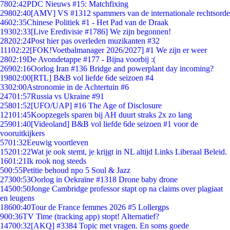
78
02:42
PDC Nieuws #15: Matchfixing
298
02:40
[AMV] VS #1312 spammers van de internationale rechtsorde
46
02:35
Chinese Politiek #1 - Het Pad van de Draak
193
02:33
[Live Eredivisie #1786] We zijn begonnen!
282
02:24
Post hier pas overleden muzikanten #32
111
02:22
[FOK!Voetbalmanager 2026/2027] #1 We zijn er weer
28
02:19
De Avondetappe #177 - Bijna voorbij :(
269
02:16
Oorlog Iran #136 Bridge and powerplant day incoming?
198
02:00
[RTL] B&B vol liefde 6de seizoen #4
33
02:00
Astronomie in de Achtertuin #6
247
01:57
Russia vs Ukraine #91
258
01:52
[UFO/UAP] #16 The Age of Disclosure
121
01:45
Koopzegels sparen bij AH duurt straks 2x zo lang
259
01:40
[Videoland] B&B vol liefde 6de seizoen #1 voor de
vooruitkijkers
57
01:32
Eeuwig voortleven
152
01:22
Wat je ook stemt, je krijgt in NL altijd Links Liberaal Beleid.
16
01:21
Ik rook nog steeds
5
00:55
Petitie behoud npo 5 Soul & Jazz
273
00:53
Oorlog in Oekraïne #1318 Drone baby drone
145
00:50
Jonge Cambridge professor stapt op na claims over plagiaat
en leugens
186
00:40
Tour de France femmes 2026 #5 Lollergps
9
00:36
TV Time (tracking app) stopt! Alternatief?
147
00:32
[AKQ] #3384 Topic met vragen. En soms goede