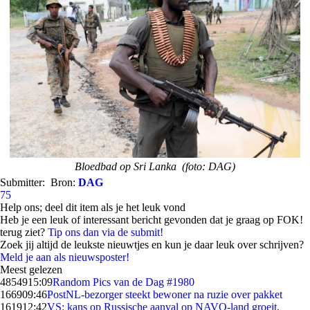
Bloedbad op Sri Lanka (foto: DAG)
Submitter:
Bron:
DAG
75
Help ons; deel dit item als je het leuk vond
Heb je een leuk of interessant bericht gevonden dat je graag op FOK!
terug ziet?
Tip ons dan via de submit!
Zoek jij altijd de leukste nieuwtjes en kun je daar leuk over schrijven?
Meld je aan als nieuwsposter!
Meest gelezen
48549
15:09
Random Pics van de Dag #1980
1669
09:46
PostNL-bezorger steekt bewoner na ruzie over pakket
1619
12:42
VS: kans op Russische aanval op NAVO-land groeit,