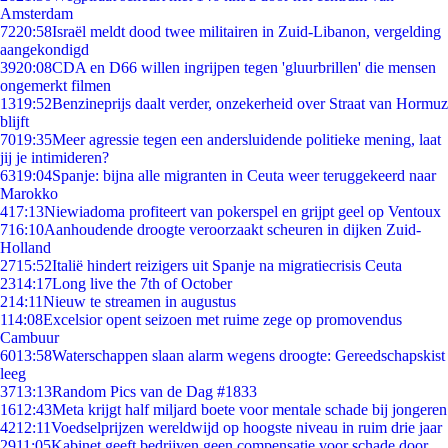
Amsterdam
72
20:58
Israël meldt dood twee militairen in Zuid-Libanon, vergelding
aangekondigd
39
20:08
CDA en D66 willen ingrijpen tegen 'gluurbrillen' die mensen
ongemerkt filmen
13
19:52
Benzineprijs daalt verder, onzekerheid over Straat van Hormuz
blijft
70
19:35
Meer agressie tegen een andersluidende politieke mening, laat
jij je intimideren?
63
19:04
Spanje: bijna alle migranten in Ceuta weer teruggekeerd naar
Marokko
4
17:13
Niewiadoma profiteert van pokerspel en grijpt geel op Ventoux
7
16:10
Aanhoudende droogte veroorzaakt scheuren in dijken Zuid-
Holland
27
15:52
Italië hindert reizigers uit Spanje na migratiecrisis Ceuta
23
14:17
Long live the 7th of October
2
14:11
Nieuw te streamen in augustus
1
14:08
Excelsior opent seizoen met ruime zege op promovendus
Cambuur
60
13:58
Waterschappen slaan alarm wegens droogte: Gereedschapskist
leeg
37
13:13
Random Pics van de Dag #1833
16
12:43
Meta krijgt half miljard boete voor mentale schade bij jongeren
42
12:11
Voedselprijzen wereldwijd op hoogste niveau in ruim drie jaar
29
11:05
Kabinet geeft bedrijven geen compensatie voor schade door