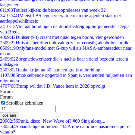
laagwater
6
11:03
Trailers kijken: de bioscoopreleases van week 32
24
10:54
OM eist TBS tegen verwarde man die agenten stak met
aardappelschilmesje
24
10:18
Vier aanhoudingen na doodsbedreiging burgemeester Depla
van Breda
40
09:42
Duitser (93) crasht met quad tegen boom, vier gewonden
25
09:22
Huisarts per direct uit vak gezet om ernstig alcoholmisbruik
66
09:19
Onlyfans-model met G-cup wil als NASA-ambassadeur naar
maan
24
09:02
Zorgmedewerkster die 's nachts haar vriend bezocht terecht
ontslagen
23
03:02
Quake krijgt na 30 jaar een gratis uitbreiding
11
07/08
Smokkelbende opgerold in Spanje, verdienden miljoenen aan
migranten
47
07/08
Trump wil dat J.D. Vance hem in 2028 opvolgt
Forum
Forum
Scrollbar gebruiken
opslaan
209
02:56
Punk, disco, New Wave of? #60 Sing along...
73
02:44
Spaanstalige nummers #34 A que calor nos pasaremos por el
verano?