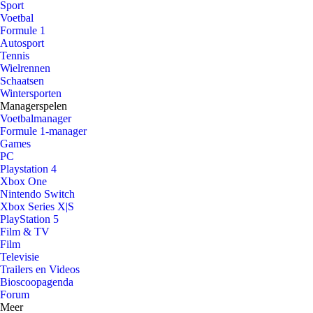
Sport
Voetbal
Formule 1
Autosport
Tennis
Wielrennen
Schaatsen
Wintersporten
Managerspelen
Voetbalmanager
Formule 1-manager
Games
PC
Playstation 4
Xbox One
Nintendo Switch
Xbox Series X|S
PlayStation 5
Film & TV
Film
Televisie
Trailers en Videos
Bioscoopagenda
Forum
Meer