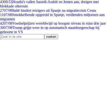
43
09:53
Houthi's vallen Saoedi-Arabië en Jemen aan, dreigen met
blokkade olieroute
27
07/08
Italië hindert reizigers uit Spanje na migratiecrisis Ceuta
11
07/08
Smokkelbende opgerold in Spanje, verdienden miljoenen aan
migranten
42
07/08
Voedselprijzen wereldwijd op hoogste niveau in ruim drie jaar
30
07/08
Trump grijpt weer in op automatisch staatsburgerschap bij
geboorte in VS