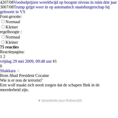
42
07/08
Voedselprijzen wereldwijd op hoogste niveau in ruim drie jaar
30
07/08
Trump grijpt weer in op automatisch staatsburgerschap bij
geboorte in VS
Font-grootte:
Normaal
Kleiner
regelhoogte :
Normaal
Kleiner
75 reacties
Reactiepagina:
1
2
vrijdag 29 mei 2009, 09:48 uur
#1
0
Shakkara
Bom Jihad President Cocaine
Wie is er nou de terrorist?
Een wolf maakt zich nooit zorgen dat de schapen flink in de
meerderheid zijn.
▼ Advertentie door Refinery89