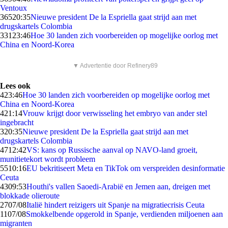
Ventoux
365
20:35
Nieuwe president De la Espriella gaat strijd aan met
drugskartels Colombia
331
23:46
Hoe 30 landen zich voorbereiden op mogelijke oorlog met
China en Noord-Korea
▼ Advertentie door Refinery89
Lees ook
4
23:46
Hoe 30 landen zich voorbereiden op mogelijke oorlog met
China en Noord-Korea
4
21:14
Vrouw krijgt door verwisseling het embryo van ander stel
ingebracht
3
20:35
Nieuwe president De la Espriella gaat strijd aan met
drugskartels Colombia
47
12:42
VS: kans op Russische aanval op NAVO-land groeit,
munitietekort wordt probleem
55
10:16
EU bekritiseert Meta en TikTok om verspreiden desinformatie
Ceuta
43
09:53
Houthi's vallen Saoedi-Arabië en Jemen aan, dreigen met
blokkade olieroute
27
07/08
Italië hindert reizigers uit Spanje na migratiecrisis Ceuta
11
07/08
Smokkelbende opgerold in Spanje, verdienden miljoenen aan
migranten