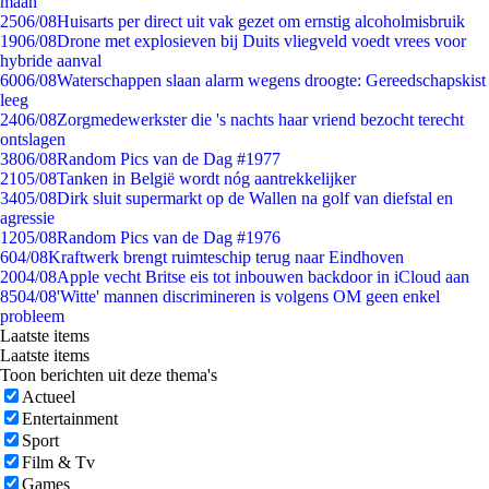
maan
25
06/08
Huisarts per direct uit vak gezet om ernstig alcoholmisbruik
19
06/08
Drone met explosieven bij Duits vliegveld voedt vrees voor
hybride aanval
60
06/08
Waterschappen slaan alarm wegens droogte: Gereedschapskist
leeg
24
06/08
Zorgmedewerkster die 's nachts haar vriend bezocht terecht
ontslagen
38
06/08
Random Pics van de Dag #1977
21
05/08
Tanken in België wordt nóg aantrekkelijker
34
05/08
Dirk sluit supermarkt op de Wallen na golf van diefstal en
agressie
12
05/08
Random Pics van de Dag #1976
6
04/08
Kraftwerk brengt ruimteschip terug naar Eindhoven
20
04/08
Apple vecht Britse eis tot inbouwen backdoor in iCloud aan
85
04/08
'Witte' mannen discrimineren is volgens OM geen enkel
probleem
Laatste items
Laatste items
Toon berichten uit deze thema's
Actueel
Entertainment
Sport
Film & Tv
Games