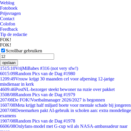
Weblog
Fotoboek
Prijsvragen
Contact
Colofon
Feedback
Tip de redactie
FOK!
FOK!
Scrollbar gebruiken
opslaan
15
15:10
VrijMiBabes #316 (not very sfw!)
60
15:09
Random Pics van de Dag #1980
12
09:49
Vrouw krijgt 30 maanden cel voor afpersing 12-jarige
misdienaar in kerk
46
09:46
PostNL-bezorger steekt bewoner na ruzie over pakket
35
08/08
Random Pics van de Dag #1979
2
07/08
De FOK!Voetbalmanager 2026/2027 is begonnen
16
07/08
Meta krijgt half miljard boete voor mentale schade bij jongeren
20
07/08
Denemarken pakt AI-gebruik in scholen aan: extra mondelinge
examens
19
07/08
Random Pics van de Dag #1978
66
06/08
Onlyfans-model met G-cup wil als NASA-ambassadeur naar