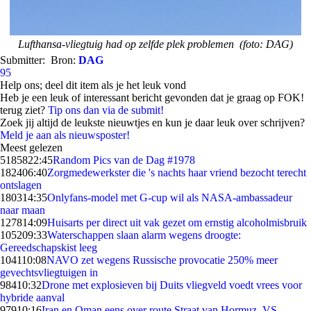
Lufthansa-vliegtuig had op zelfde plek problemen (foto: DAG)
Submitter:
Bron:
DAG
95
Help ons; deel dit item als je het leuk vond
Heb je een leuk of interessant bericht gevonden dat je graag op FOK!
terug ziet?
Tip ons dan via de submit!
Zoek jij altijd de leukste nieuwtjes en kun je daar leuk over schrijven?
Meld je aan als nieuwsposter!
Meest gelezen
51858
22:45
Random Pics van de Dag #1978
1824
06:40
Zorgmedewerkster die 's nachts haar vriend bezocht terecht
ontslagen
1803
14:35
Onlyfans-model met G-cup wil als NASA-ambassadeur
naar maan
1278
14:09
Huisarts per direct uit vak gezet om ernstig alcoholmisbruik
1052
09:33
Waterschappen slaan alarm wegens droogte:
Gereedschapskist leeg
1041
10:08
NAVO zet wegens Russische provocatie 250% meer
gevechtsvliegtuigen in
984
10:32
Drone met explosieven bij Duits vliegveld voedt vrees voor
hybride aanval
979
10:16
Iran en Oman eens over route Straat van Hormuz, VS