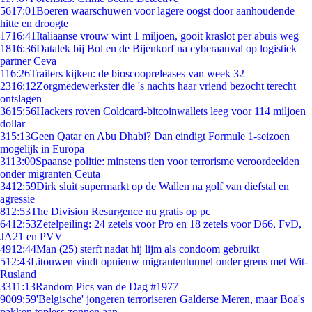
56
17:01
Boeren waarschuwen voor lagere oogst door aanhoudende
hitte en droogte
17
16:41
Italiaanse vrouw wint 1 miljoen, gooit kraslot per abuis weg
18
16:36
Datalek bij Bol en de Bijenkorf na cyberaanval op logistiek
partner Ceva
1
16:26
Trailers kijken: de bioscoopreleases van week 32
23
16:12
Zorgmedewerkster die 's nachts haar vriend bezocht terecht
ontslagen
36
15:56
Hackers roven Coldcard-bitcoinwallets leeg voor 114 miljoen
dollar
3
15:13
Geen Qatar en Abu Dhabi? Dan eindigt Formule 1-seizoen
mogelijk in Europa
31
13:00
Spaanse politie: minstens tien voor terrorisme veroordeelden
onder migranten Ceuta
34
12:59
Dirk sluit supermarkt op de Wallen na golf van diefstal en
agressie
8
12:53
The Division Resurgence nu gratis op pc
64
12:53
Zetelpeiling: 24 zetels voor Pro en 18 zetels voor D66, FvD,
JA21 en PVV
49
12:44
Man (25) sterft nadat hij lijm als condoom gebruikt
5
12:43
Litouwen vindt opnieuw migrantentunnel onder grens met Wit-
Rusland
33
11:13
Random Pics van de Dag #1977
90
09:59
'Belgische' jongeren terroriseren Galderse Meren, maar Boa's
pakken topless zonnen aan