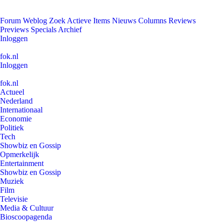
Forum
Weblog
Zoek
Actieve Items
Nieuws
Columns
Reviews
Previews
Specials
Archief
Inloggen
fok.nl
Inloggen
fok.nl
Actueel
Nederland
Internationaal
Economie
Politiek
Tech
Showbiz en Gossip
Opmerkelijk
Entertainment
Showbiz en Gossip
Muziek
Film
Televisie
Media & Cultuur
Bioscoopagenda