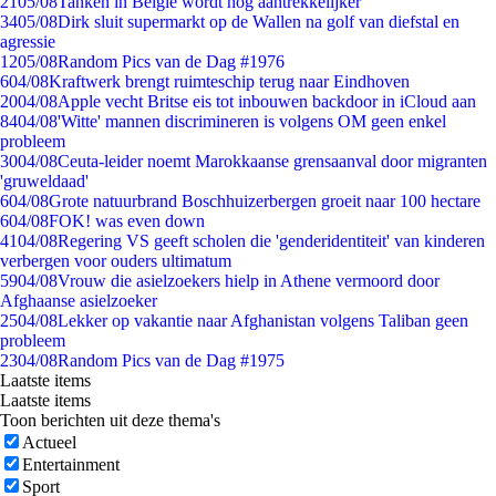
21
05/08
Tanken in België wordt nóg aantrekkelijker
34
05/08
Dirk sluit supermarkt op de Wallen na golf van diefstal en
agressie
12
05/08
Random Pics van de Dag #1976
6
04/08
Kraftwerk brengt ruimteschip terug naar Eindhoven
20
04/08
Apple vecht Britse eis tot inbouwen backdoor in iCloud aan
84
04/08
'Witte' mannen discrimineren is volgens OM geen enkel
probleem
30
04/08
Ceuta-leider noemt Marokkaanse grensaanval door migranten
'gruweldaad'
6
04/08
Grote natuurbrand Boschhuizerbergen groeit naar 100 hectare
6
04/08
FOK! was even down
41
04/08
Regering VS geeft scholen die 'genderidentiteit' van kinderen
verbergen voor ouders ultimatum
59
04/08
Vrouw die asielzoekers hielp in Athene vermoord door
Afghaanse asielzoeker
25
04/08
Lekker op vakantie naar Afghanistan volgens Taliban geen
probleem
23
04/08
Random Pics van de Dag #1975
Laatste items
Laatste items
Toon berichten uit deze thema's
Actueel
Entertainment
Sport