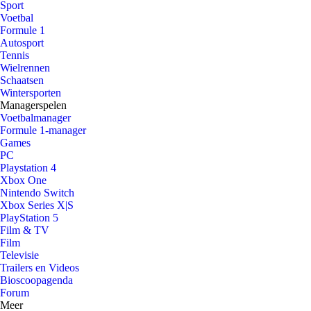
Sport
Voetbal
Formule 1
Autosport
Tennis
Wielrennen
Schaatsen
Wintersporten
Managerspelen
Voetbalmanager
Formule 1-manager
Games
PC
Playstation 4
Xbox One
Nintendo Switch
Xbox Series X|S
PlayStation 5
Film & TV
Film
Televisie
Trailers en Videos
Bioscoopagenda
Forum
Meer