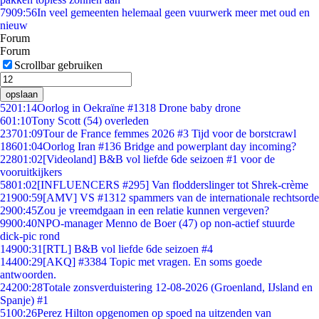
79
09:56
In veel gemeenten helemaal geen vuurwerk meer met oud en
nieuw
Forum
Forum
Scrollbar gebruiken
opslaan
52
01:14
Oorlog in Oekraïne #1318 Drone baby drone
6
01:10
Tony Scott (54) overleden
237
01:09
Tour de France femmes 2026 #3 Tijd voor de borstcrawl
186
01:04
Oorlog Iran #136 Bridge and powerplant day incoming?
228
01:02
[Videoland] B&B vol liefde 6de seizoen #1 voor de
vooruitkijkers
58
01:02
[INFLUENCERS #295] Van flodderslinger tot Shrek-crème
219
00:59
[AMV] VS #1312 spammers van de internationale rechtsorde
29
00:45
Zou je vreemdgaan in een relatie kunnen vergeven?
99
00:40
NPO-manager Menno de Boer (47) op non-actief stuurde
dick-pic rond
149
00:31
[RTL] B&B vol liefde 6de seizoen #4
144
00:29
[AKQ] #3384 Topic met vragen. En soms goede
antwoorden.
242
00:28
Totale zonsverduistering 12-08-2026 (Groenland, IJsland en
Spanje) #1
51
00:26
Perez Hilton opgenomen op spoed na uitzenden van