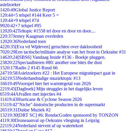
asielzoeker
14
20:49
Global Justice Report
1
20:44
+5 telspel #144 Keer 5 =
1
20:44
+9 telspel #74
99
20:42
+7 telspel #95
120
20:42
Teltopic #1558 tel door en door en door....
2
20:37
Jerney Kaagman overleden
120
20:36
Nederland toen
42
20:35
[Eva vd Wijdeven] geruchten over dakloosheid
70
20:29
Een tactische/militaire analyse van het front in Oekraïne #31
146
20:24
[SBS6] Vandaag Inside #136 - Boekje pluggen.
238
20:22
Speciaalbieren #80: another one bites the dust
15
20:17
Radio 2 #145 Ruud 66
247
19:58
Asielzoekers #22 : Het Europese migratiepact gaat in
242
19:53
Nederlandstalige muziektopic #13
166
19:49
Voorspel hier het warmtegetal van 2026
22
19:45
[Dagboek] Mijn struggles in het dagelijks leven
65
19:44
Afvallen met injecties #4
114
19:43
Hurricane & Cyclone Season 2026
151
19:42
"Niche"-historische producten in de supermarkt
265
19:31
Duitse Muziek #2
132
19:30
[DRT SC] #6: RendacGoden sponsored by TONZON
41
19:30
Droneaanval op Oekrains vliegtuig in Leipzig
221
19:24
Nederland stevent af op watertekort
186
19:17
Israel en Gaza #17