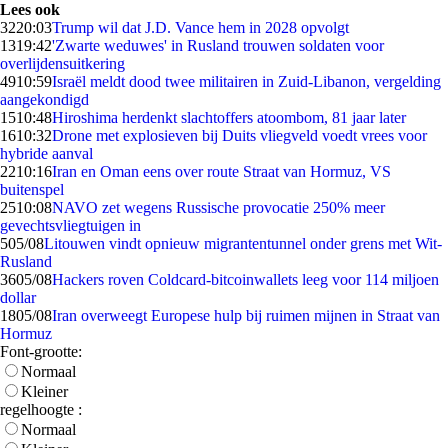
Lees ook
32
20:03
Trump wil dat J.D. Vance hem in 2028 opvolgt
13
19:42
'Zwarte weduwes' in Rusland trouwen soldaten voor
overlijdensuitkering
49
10:59
Israël meldt dood twee militairen in Zuid-Libanon, vergelding
aangekondigd
15
10:48
Hiroshima herdenkt slachtoffers atoombom, 81 jaar later
16
10:32
Drone met explosieven bij Duits vliegveld voedt vrees voor
hybride aanval
22
10:16
Iran en Oman eens over route Straat van Hormuz, VS
buitenspel
25
10:08
NAVO zet wegens Russische provocatie 250% meer
gevechtsvliegtuigen in
5
05/08
Litouwen vindt opnieuw migrantentunnel onder grens met Wit-
Rusland
36
05/08
Hackers roven Coldcard-bitcoinwallets leeg voor 114 miljoen
dollar
18
05/08
Iran overweegt Europese hulp bij ruimen mijnen in Straat van
Hormuz
Font-grootte:
Normaal
Kleiner
regelhoogte :
Normaal