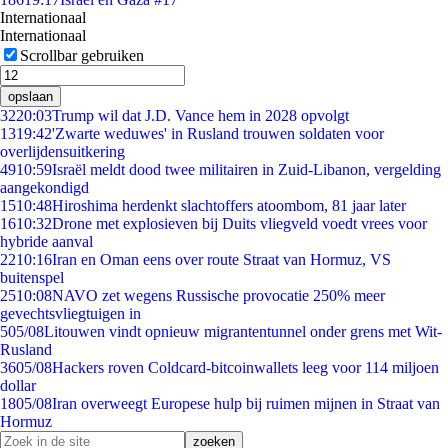
Internationaal
Internationaal
Scrollbar gebruiken
opslaan
32
20:03
Trump wil dat J.D. Vance hem in 2028 opvolgt
13
19:42
'Zwarte weduwes' in Rusland trouwen soldaten voor
overlijdensuitkering
49
10:59
Israël meldt dood twee militairen in Zuid-Libanon, vergelding
aangekondigd
15
10:48
Hiroshima herdenkt slachtoffers atoombom, 81 jaar later
16
10:32
Drone met explosieven bij Duits vliegveld voedt vrees voor
hybride aanval
22
10:16
Iran en Oman eens over route Straat van Hormuz, VS
buitenspel
25
10:08
NAVO zet wegens Russische provocatie 250% meer
gevechtsvliegtuigen in
5
05/08
Litouwen vindt opnieuw migrantentunnel onder grens met Wit-
Rusland
36
05/08
Hackers roven Coldcard-bitcoinwallets leeg voor 114 miljoen
dollar
18
05/08
Iran overweegt Europese hulp bij ruimen mijnen in Straat van
Hormuz