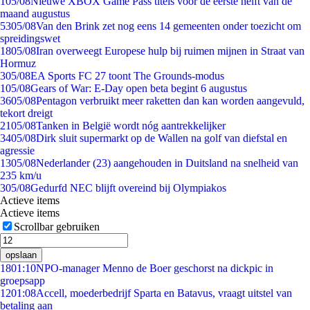
1
05/08
Nieuwe XBOX Game Pass titels voor de eerste helft van de
maand augustus
53
05/08
Van den Brink zet nog eens 14 gemeenten onder toezicht om
spreidingswet
18
05/08
Iran overweegt Europese hulp bij ruimen mijnen in Straat van
Hormuz
3
05/08
EA Sports FC 27 toont The Grounds-modus
1
05/08
Gears of War: E-Day open beta begint 6 augustus
36
05/08
Pentagon verbruikt meer raketten dan kan worden aangevuld,
tekort dreigt
21
05/08
Tanken in België wordt nóg aantrekkelijker
34
05/08
Dirk sluit supermarkt op de Wallen na golf van diefstal en
agressie
13
05/08
Nederlander (23) aangehouden in Duitsland na snelheid van
235 km/u
3
05/08
Gedurfd NEC blijft overeind bij Olympiakos
Actieve items
Actieve items
Scrollbar gebruiken
opslaan
18
01:10
NPO-manager Menno de Boer geschorst na dickpic in
groepsapp
12
01:08
Accell, moederbedrijf Sparta en Batavus, vraagt uitstel van
betaling aan