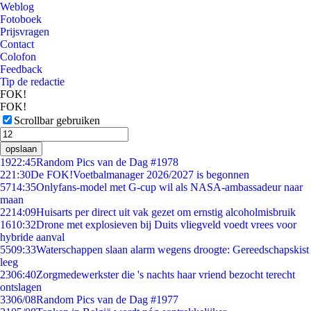
Weblog
Fotoboek
Prijsvragen
Contact
Colofon
Feedback
Tip de redactie
FOK!
FOK!
Scrollbar gebruiken
opslaan
19
22:45
Random Pics van de Dag #1978
2
21:30
De FOK!Voetbalmanager 2026/2027 is begonnen
57
14:35
Onlyfans-model met G-cup wil als NASA-ambassadeur naar
maan
22
14:09
Huisarts per direct uit vak gezet om ernstig alcoholmisbruik
16
10:32
Drone met explosieven bij Duits vliegveld voedt vrees voor
hybride aanval
55
09:33
Waterschappen slaan alarm wegens droogte: Gereedschapskist
leeg
23
06:40
Zorgmedewerkster die 's nachts haar vriend bezocht terecht
ontslagen
33
06/08
Random Pics van de Dag #1977