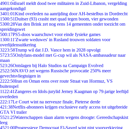
49
01:04
Israël meldt dood twee militairen in Zuid-Libanon, vergelding
aangekondigd
34
01:01
Kind overleden na aanrijding door AH-bestelbus in Dordrecht
15
00:51
Duitser (93) crasht met quad tegen boom, vier gewonden
53
00:28
Van den Brink zet nog eens 14 gemeenten onder toezicht om
spreidingswet
5
00:17
PS5-doos waarschuwt voor einde fysieke games
13
00:11
'Zwarte weduwes' in Rusland trouwen soldaten voor
overlijdensuitkering
32
23:58
Trump wil dat J.D. Vance hem in 2028 opvolgt
57
23:55
Onlyfans-model met G-cup wil als NASA-ambassadeur naar
maan
5
23:26
Ontslagen bij Halo Studios na Campaign Evolved
25
22:56
NAVO zet wegens Russische provocatie 250% meer
gevechtsvliegtuigen in
22
22:50
Iran en Oman eens over route Straat van Hormuz, VS
buitenspel
11
22:41
Zangeres en Idols-jurylid Jerney Kaagman op 79-jarige leeftijd
overleden
2
22:17
Le Court wint na nerveuze finale, Pieterse derde
4
21:38
Netflix-abonnees krijgen exclusieve early access tot uitgebreide
GTA VI trailer
55
21:25
Waterschappen slaan alarm wegens droogte: Gereedschapskist
leeg
45
21:00
Progressieve Democraat El-Sayed wint nipt voorverkiezing