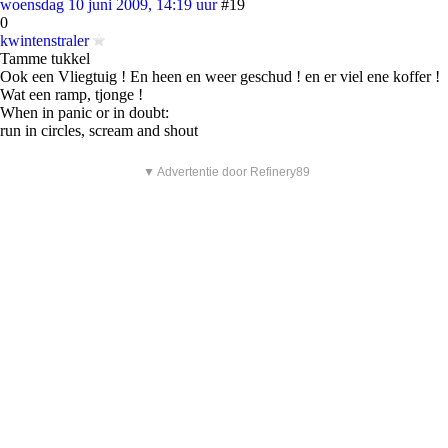
woensdag 10 juni 2009, 14:19 uur
#19
0
kwintenstraler
Tamme tukkel
Ook een Vliegtuig ! En heen en weer geschud ! en er viel ene koffer !
Wat een ramp, tjonge !
When in panic or in doubt:
run in circles, scream and shout
▼ Advertentie door Refinery89