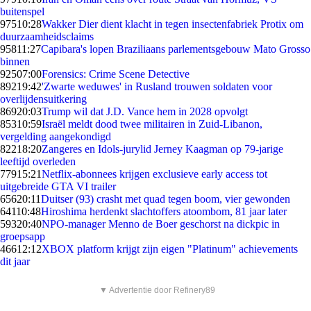
buitenspel
975
10:28
Wakker Dier dient klacht in tegen insectenfabriek Protix om
duurzaamheidsclaims
958
11:27
Capibara's lopen Braziliaans parlementsgebouw Mato Grosso
binnen
925
07:00
Forensics: Crime Scene Detective
892
19:42
'Zwarte weduwes' in Rusland trouwen soldaten voor
overlijdensuitkering
869
20:03
Trump wil dat J.D. Vance hem in 2028 opvolgt
853
10:59
Israël meldt dood twee militairen in Zuid-Libanon,
vergelding aangekondigd
822
18:20
Zangeres en Idols-jurylid Jerney Kaagman op 79-jarige
leeftijd overleden
779
15:21
Netflix-abonnees krijgen exclusieve early access tot
uitgebreide GTA VI trailer
656
20:11
Duitser (93) crasht met quad tegen boom, vier gewonden
641
10:48
Hiroshima herdenkt slachtoffers atoombom, 81 jaar later
593
20:40
NPO-manager Menno de Boer geschorst na dickpic in
groepsapp
466
12:12
XBOX platform krijgt zijn eigen "Platinum" achievements
dit jaar
▼ Advertentie door Refinery89