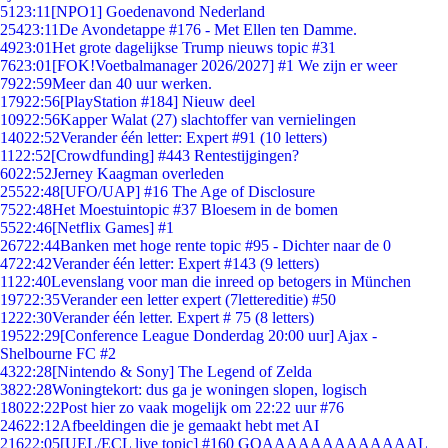
51
23:11
[NPO1] Goedenavond Nederland
254
23:11
De Avondetappe #176 - Met Ellen ten Damme.
49
23:01
Het grote dagelijkse Trump nieuws topic #31
76
23:01
[FOK!Voetbalmanager 2026/2027] #1 We zijn er weer
79
22:59
Meer dan 40 uur werken.
179
22:56
[PlayStation #184] Nieuw deel
109
22:56
Kapper Walat (27) slachtoffer van vernielingen
140
22:52
Verander één letter: Expert #91 (10 letters)
11
22:52
[Crowdfunding] #443 Rentestijgingen?
60
22:52
Jerney Kaagman overleden
255
22:48
[UFO/UAP] #16 The Age of Disclosure
75
22:48
Het Moestuintopic #37 Bloesem in de bomen
55
22:46
[Netflix Games] #1
267
22:44
Banken met hoge rente topic #95 - Dichter naar de 0
47
22:42
Verander één letter: Expert #143 (9 letters)
11
22:40
Levenslang voor man die inreed op betogers in München
197
22:35
Verander een letter expert (7lettereditie) #50
12
22:30
Verander één letter. Expert # 75 (8 letters)
195
22:29
[Conference League Donderdag 20:00 uur] Ajax -
Shelbourne FC #2
43
22:28
[Nintendo & Sony] The Legend of Zelda
38
22:28
Woningtekort: dus ga je woningen slopen, logisch
180
22:22
Post hier zo vaak mogelijk om 22:22 uur #76
246
22:12
Afbeeldingen die je gemaakt hebt met AI
216
22:05
[UEL/ECL live topic] #160 GOAAAAAAAAAAAAAL