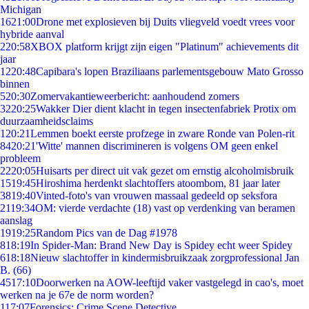
Michigan
16
21:00
Drone met explosieven bij Duits vliegveld voedt vrees voor
hybride aanval
2
20:58
XBOX platform krijgt zijn eigen "Platinum" achievements dit
jaar
12
20:48
Capibara's lopen Braziliaans parlementsgebouw Mato Grosso
binnen
5
20:30
Zomervakantieweerbericht: aanhoudend zomers
32
20:25
Wakker Dier dient klacht in tegen insectenfabriek Protix om
duurzaamheidsclaims
1
20:21
Lemmen boekt eerste profzege in zware Ronde van Polen-rit
84
20:21
'Witte' mannen discrimineren is volgens OM geen enkel
probleem
22
20:05
Huisarts per direct uit vak gezet om ernstig alcoholmisbruik
15
19:45
Hiroshima herdenkt slachtoffers atoombom, 81 jaar later
38
19:40
Vinted-foto's van vrouwen massaal gedeeld op seksfora
21
19:34
OM: vierde verdachte (18) vast op verdenking van beramen
aanslag
19
19:25
Random Pics van de Dag #1978
8
18:19
In Spider-Man: Brand New Day is Spidey echt weer Spidey
6
18:18
Nieuw slachtoffer in kindermisbruikzaak zorgprofessional Jan
B. (66)
45
17:10
Doorwerken na AOW-leeftijd vaker vastgelegd in cao's, moet
werken na je 67e de norm worden?
1
17:07
Forensics: Crime Scene Detective