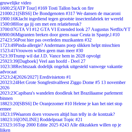
gruwelijke video
16
00:25
[ATP Tour] #169 Tosti Tallon back on fire
210
00:21
[SBS6] De Bondgenoten #317 We dansen de macaroni
19
00:16
Klacht ingediend tegen grootste insectenfabriek ter wereld
15
00:08
Hoe ga jij om met een relatiebreuk?
37
00:07
GTA VI #12 GTA VI Extended look 27 Augustus Netflix/YT
69
00:06
Migranten breken door grens naar Ceuta in Spanje,l #10
274
23:56
Post hier pas overleden muzikanten #32
17
23:49
Pinda-allergie? Andermans poep slikken helpt misschien
15
23:41
Vrouwen willen geen man meer #30
5
23:39
Trump wil dat J.D. Vance hem in 2028 opvolgt
259
23:39
[Dagboek] Veel aan hoofd - Deel 27
10
23:38
Rechtszaak dodelijk ongeluk uitgesteld vanwege vakantie
advocaat
25
23:24
[2026/2027] Eredivisietoto #1
203
23:24
Het Grote Songfestivalfeest Ziggo Dome #5 13 november
2026
20
23:23
Capibara's wandelen doodleuk het Braziliaanse parlement
binnen
188
23:20
[SBS6] De Oranjezomer #10 Helene je kan het niet stop
ermee
18
23:19
Waarom doen vrouwen altijd hun telly in de kontzak?
180
23:16
[ONLINE] Roddelpraat Topic #21
233
23:16
Top 2000 Editie 2025 #243 Alle dikzakken willen op je
lijken