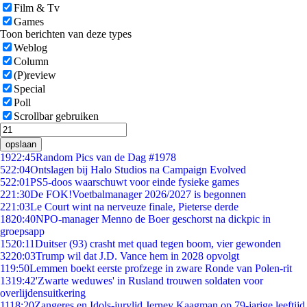
Film & Tv
Games
Toon berichten van deze types
Weblog
Column
(P)review
Special
Poll
Scrollbar gebruiken
opslaan
19
22:45
Random Pics van de Dag #1978
5
22:04
Ontslagen bij Halo Studios na Campaign Evolved
5
22:01
PS5-doos waarschuwt voor einde fysieke games
2
21:30
De FOK!Voetbalmanager 2026/2027 is begonnen
2
21:03
Le Court wint na nerveuze finale, Pieterse derde
18
20:40
NPO-manager Menno de Boer geschorst na dickpic in
groepsapp
15
20:11
Duitser (93) crasht met quad tegen boom, vier gewonden
32
20:03
Trump wil dat J.D. Vance hem in 2028 opvolgt
1
19:50
Lemmen boekt eerste profzege in zware Ronde van Polen-rit
13
19:42
'Zwarte weduwes' in Rusland trouwen soldaten voor
overlijdensuitkering
11
18:20
Zangeres en Idols-jurylid Jerney Kaagman op 79-jarige leeftijd