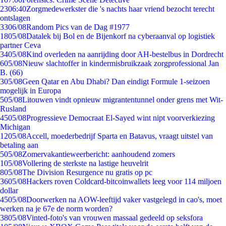
23
06:40
Zorgmedewerkster die 's nachts haar vriend bezocht terecht
ontslagen
33
06/08
Random Pics van de Dag #1977
18
05/08
Datalek bij Bol en de Bijenkorf na cyberaanval op logistiek
partner Ceva
34
05/08
Kind overleden na aanrijding door AH-bestelbus in Dordrecht
6
05/08
Nieuw slachtoffer in kindermisbruikzaak zorgprofessional Jan
B. (66)
3
05/08
Geen Qatar en Abu Dhabi? Dan eindigt Formule 1-seizoen
mogelijk in Europa
5
05/08
Litouwen vindt opnieuw migrantentunnel onder grens met Wit-
Rusland
45
05/08
Progressieve Democraat El-Sayed wint nipt voorverkiezing
Michigan
12
05/08
Accell, moederbedrijf Sparta en Batavus, vraagt uitstel van
betaling aan
5
05/08
Zomervakantieweerbericht: aanhoudend zomers
1
05/08
Vollering de sterkste na lastige heuvelrit
8
05/08
The Division Resurgence nu gratis op pc
36
05/08
Hackers roven Coldcard-bitcoinwallets leeg voor 114 miljoen
dollar
45
05/08
Doorwerken na AOW-leeftijd vaker vastgelegd in cao's, moet
werken na je 67e de norm worden?
38
05/08
Vinted-foto's van vrouwen massaal gedeeld op seksfora