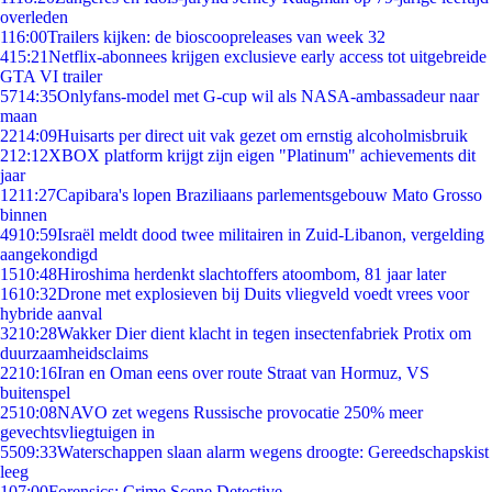
overleden
1
16:00
Trailers kijken: de bioscoopreleases van week 32
4
15:21
Netflix-abonnees krijgen exclusieve early access tot uitgebreide
GTA VI trailer
57
14:35
Onlyfans-model met G-cup wil als NASA-ambassadeur naar
maan
22
14:09
Huisarts per direct uit vak gezet om ernstig alcoholmisbruik
2
12:12
XBOX platform krijgt zijn eigen "Platinum" achievements dit
jaar
12
11:27
Capibara's lopen Braziliaans parlementsgebouw Mato Grosso
binnen
49
10:59
Israël meldt dood twee militairen in Zuid-Libanon, vergelding
aangekondigd
15
10:48
Hiroshima herdenkt slachtoffers atoombom, 81 jaar later
16
10:32
Drone met explosieven bij Duits vliegveld voedt vrees voor
hybride aanval
32
10:28
Wakker Dier dient klacht in tegen insectenfabriek Protix om
duurzaamheidsclaims
22
10:16
Iran en Oman eens over route Straat van Hormuz, VS
buitenspel
25
10:08
NAVO zet wegens Russische provocatie 250% meer
gevechtsvliegtuigen in
55
09:33
Waterschappen slaan alarm wegens droogte: Gereedschapskist
leeg
1
07:00
Forensics: Crime Scene Detective