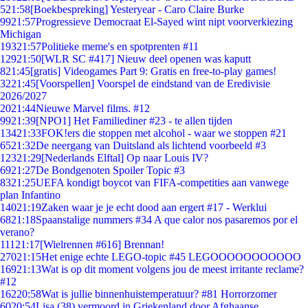
5
21:58
[Boekbespreking] Yesteryear - Caro Claire Burke
99
21:57
Progressieve Democraat El-Sayed wint nipt voorverkiezing
Michigan
193
21:57
Politieke meme's en spotprenten #11
129
21:50
[WLR SC #417] Nieuw deel openen was kaputt
8
21:45
[gratis] Videogames Part 9: Gratis en free-to-play games!
32
21:45
[Voorspellen] Voorspel de eindstand van de Eredivisie
2026/2027
20
21:44
Nieuwe Marvel films. #12
99
21:39
[NPO1] Het Familiediner #23 - te allen tijden
134
21:33
FOK!ers die stoppen met alcohol - waar we stoppen #21
65
21:32
De neergang van Duitsland als lichtend voorbeeld #3
123
21:29
[Nederlands Elftal] Op naar Louis IV?
69
21:27
De Bondgenoten Spoiler Topic #3
83
21:25
UEFA kondigt boycot van FIFA-competities aan vanwege
plan Infantino
140
21:19
Zaken waar je je echt dood aan ergert #17 - Werklui
68
21:18
Spaanstalige nummers #34 A que calor nos pasaremos por el
verano?
111
21:17
[Wielrennen #616] Brennan!
270
21:15
Het enige echte LEGO-topic #45 LEGOOOOOOOOOOO
169
21:13
Wat is op dit moment volgens jou de meest irritante reclame?
#12
162
20:58
Wat is jullie binnenhuistemperatuur? #81 Horrorzomer
60
20:54
Lisa (38) vermoord in Griekenland door Afghaanse