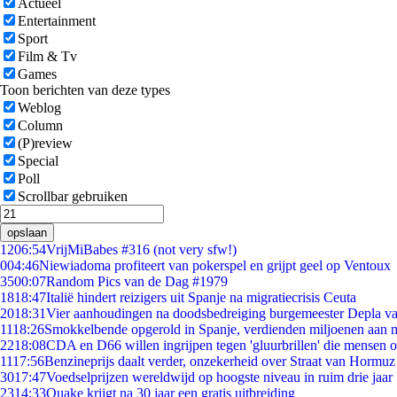
Actueel
Entertainment
Sport
Film & Tv
Games
Toon berichten van deze types
Weblog
Column
(P)review
Special
Poll
Scrollbar gebruiken
opslaan
12
06:54
VrijMiBabes #316 (not very sfw!)
0
04:46
Niewiadoma profiteert van pokerspel en grijpt geel op Ventoux
35
00:07
Random Pics van de Dag #1979
18
18:47
Italië hindert reizigers uit Spanje na migratiecrisis Ceuta
20
18:31
Vier aanhoudingen na doodsbedreiging burgemeester Depla v
11
18:26
Smokkelbende opgerold in Spanje, verdienden miljoenen aan 
22
18:08
CDA en D66 willen ingrijpen tegen 'gluurbrillen' die mensen 
11
17:56
Benzineprijs daalt verder, onzekerheid over Straat van Hormuz b
30
17:47
Voedselprijzen wereldwijd op hoogste niveau in ruim drie jaar
23
14:33
Quake krijgt na 30 jaar een gratis uitbreiding