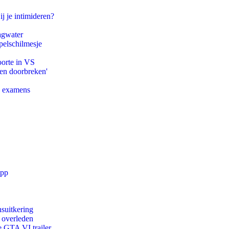
ij je intimideren?
agwater
pelschilmesje
oorte in VS
pen doorbreken'
e examens
app
suitkering
d overleden
e GTA VI trailer