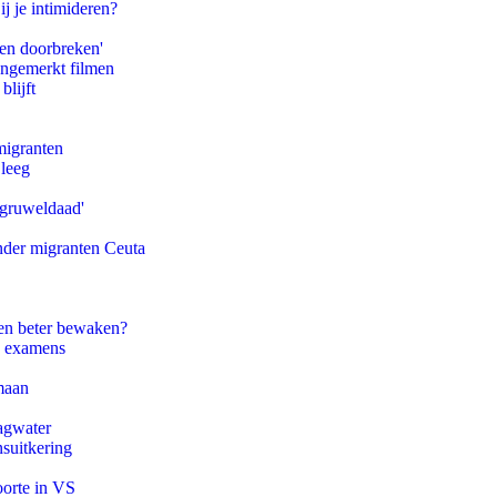
ij je intimideren?
pen doorbreken'
ongemerkt filmen
blijft
migranten
 leeg
'gruweldaad'
onder migranten Ceuta
en beter bewaken?
e examens
maan
agwater
suitkering
oorte in VS