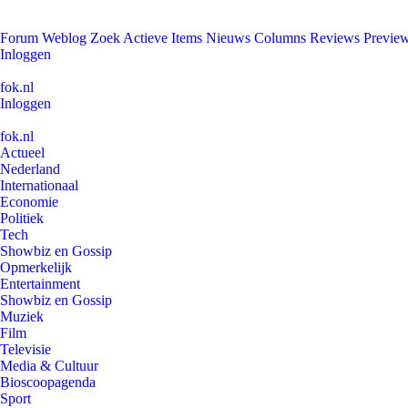
Forum
Weblog
Zoek
Actieve Items
Nieuws
Columns
Reviews
Previe
Inloggen
fok.nl
Inloggen
fok.nl
Actueel
Nederland
Internationaal
Economie
Politiek
Tech
Showbiz en Gossip
Opmerkelijk
Entertainment
Showbiz en Gossip
Muziek
Film
Televisie
Media & Cultuur
Bioscoopagenda
Sport