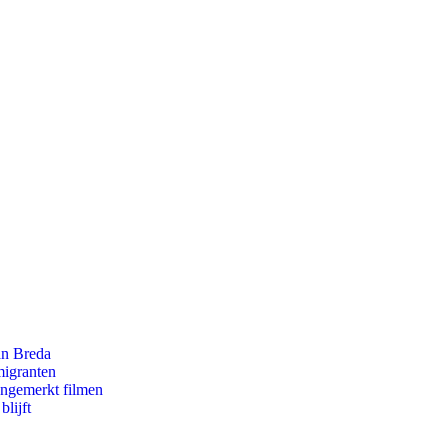
an Breda
migranten
ongemerkt filmen
lijft