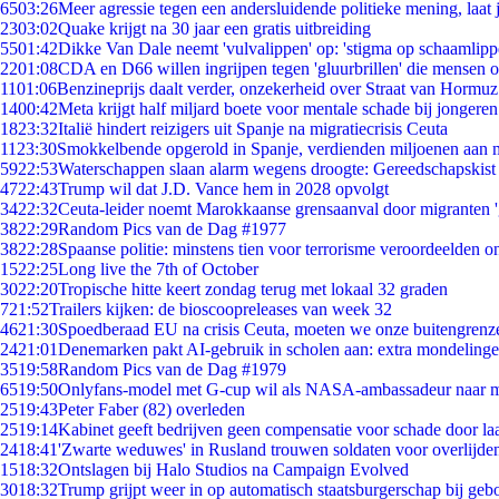
65
03:26
Meer agressie tegen een andersluidende politieke mening, laat j
23
03:02
Quake krijgt na 30 jaar een gratis uitbreiding
55
01:42
Dikke Van Dale neemt 'vulvalippen' op: 'stigma op schaamlip
22
01:08
CDA en D66 willen ingrijpen tegen 'gluurbrillen' die mensen 
11
01:06
Benzineprijs daalt verder, onzekerheid over Straat van Hormuz 
14
00:42
Meta krijgt half miljard boete voor mentale schade bij jongeren
18
23:32
Italië hindert reizigers uit Spanje na migratiecrisis Ceuta
11
23:30
Smokkelbende opgerold in Spanje, verdienden miljoenen aan 
59
22:53
Waterschappen slaan alarm wegens droogte: Gereedschapskist
47
22:43
Trump wil dat J.D. Vance hem in 2028 opvolgt
34
22:32
Ceuta-leider noemt Marokkaanse grensaanval door migranten 
38
22:29
Random Pics van de Dag #1977
38
22:28
Spaanse politie: minstens tien voor terrorisme veroordeelden 
15
22:25
Long live the 7th of October
30
22:20
Tropische hitte keert zondag terug met lokaal 32 graden
7
21:52
Trailers kijken: de bioscoopreleases van week 32
46
21:30
Spoedberaad EU na crisis Ceuta, moeten we onze buitengrenz
24
21:01
Denemarken pakt AI-gebruik in scholen aan: extra mondeling
35
19:58
Random Pics van de Dag #1979
65
19:50
Onlyfans-model met G-cup wil als NASA-ambassadeur naar 
25
19:43
Peter Faber (82) overleden
25
19:14
Kabinet geeft bedrijven geen compensatie voor schade door la
24
18:41
'Zwarte weduwes' in Rusland trouwen soldaten voor overlijden
15
18:32
Ontslagen bij Halo Studios na Campaign Evolved
30
18:32
Trump grijpt weer in op automatisch staatsburgerschap bij geb