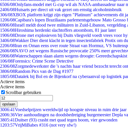
65
06/08
Onlyfans-model met G-cup wil als NASA-ambassadeur naar 
24
06/08
Huisarts per direct uit vak gezet om ernstig alcoholmisbruik
3
06/08
XBOX platform krijgt zijn eigen "Platinum" achievements dit ja
12
06/08
Capibara's lopen Braziliaans parlementsgebouw Mato Grosso 
69
06/08
Israël meldt dood twee militairen in Zuid-Libanon, vergeldin
15
06/08
Hiroshima herdenkt slachtoffers atoombom, 81 jaar later
19
06/08
Drone met explosieven bij Duits vliegveld voedt vrees voor hy
34
06/08
Wakker Dier dient klacht in tegen insectenfabriek Protix om 
22
06/08
Iran en Oman eens over route Straat van Hormuz, VS buitensp
26
06/08
NAVO zet wegens Russische provocatie 250% meer gevechtsvl
59
06/08
Waterschappen slaan alarm wegens droogte: Gereedschapskist
1
06/08
Forensics: Crime Scene Detective
23
06/08
Zorgmedewerkster die 's nachts haar vriend bezocht terecht on
38
06/08
Random Pics van de Dag #1977
18
05/08
Datalek bij Bol en de Bijenkorf na cyberaanval op logistiek pa
Actieve items
Actieve items
Scrollbar gebruiken
opslaan
30
06:41
Voedselprijzen wereldwijd op hoogste niveau in ruim drie jaar
20
06:36
Vier aanhoudingen na doodsbedreiging burgemeester Depla v
38
05:41
Duitser (93) crasht met quad tegen boom, vier gewonden
12
03:57
VrijMiBabes #316 (not very sfw!)