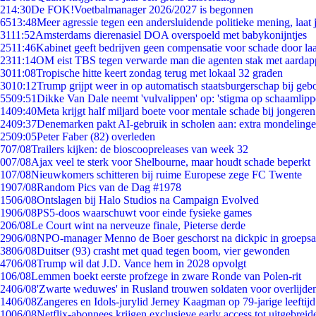
2
14:30
De FOK!Voetbalmanager 2026/2027 is begonnen
65
13:48
Meer agressie tegen een andersluidende politieke mening, laat j
31
11:52
Amsterdams dierenasiel DOA overspoeld met babykonijntjes
25
11:46
Kabinet geeft bedrijven geen compensatie voor schade door la
23
11:14
OM eist TBS tegen verwarde man die agenten stak met aardap
30
11:08
Tropische hitte keert zondag terug met lokaal 32 graden
30
10:12
Trump grijpt weer in op automatisch staatsburgerschap bij geb
55
09:51
Dikke Van Dale neemt 'vulvalippen' op: 'stigma op schaamlip
14
09:40
Meta krijgt half miljard boete voor mentale schade bij jongeren
24
09:37
Denemarken pakt AI-gebruik in scholen aan: extra mondeling
25
09:05
Peter Faber (82) overleden
7
07/08
Trailers kijken: de bioscoopreleases van week 32
0
07/08
Ajax veel te sterk voor Shelbourne, maar houdt schade beperkt
1
07/08
Nieuwkomers schitteren bij ruime Europese zege FC Twente
19
07/08
Random Pics van de Dag #1978
15
06/08
Ontslagen bij Halo Studios na Campaign Evolved
19
06/08
PS5-doos waarschuwt voor einde fysieke games
2
06/08
Le Court wint na nerveuze finale, Pieterse derde
29
06/08
NPO-manager Menno de Boer geschorst na dickpic in groeps
38
06/08
Duitser (93) crasht met quad tegen boom, vier gewonden
47
06/08
Trump wil dat J.D. Vance hem in 2028 opvolgt
1
06/08
Lemmen boekt eerste profzege in zware Ronde van Polen-rit
24
06/08
'Zwarte weduwes' in Rusland trouwen soldaten voor overlijden
14
06/08
Zangeres en Idols-jurylid Jerney Kaagman op 79-jarige leeftij
10
06/08
Netflix-abonnees krijgen exclusieve early access tot uitgebreid