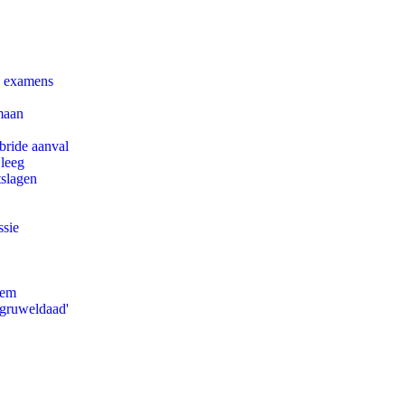
e examens
maan
bride aanval
 leeg
tslagen
ssie
eem
'gruweldaad'