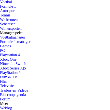
Voetbal
Formule 1
Autosport
Tennis
Wielrennen
Schaatsen
Wintersporten
Managerspelen
Voetbalmanager
Formule 1-manager
Games
PC
Playstation 4
Xbox One
Nintendo Switch
Xbox Series X|S
PlayStation 5
Film & TV
Film
Televisie
Trailers en Videos
Bioscoopagenda
Forum
Meer
Weblog