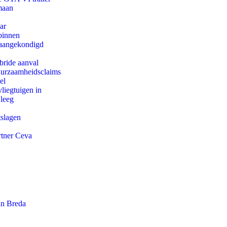
maan
ar
binnen
g aangekondigd
bride aanval
duurzaamheidsclaims
el
iegtuigen in
 leeg
tslagen
rtner Ceva
an Breda