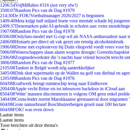
12
06:54
VrijMiBabes #316 (not very sfw!)
35
00:07
Random Pics van de Dag #1979
2
14:30
De FOK!Voetbalmanager 2026/2027 is begonnen
14
09:40
Meta krijgt half miljard boete voor mentale schade bij jongeren
24
09:37
Denemarken pakt AI-gebruik in scholen aan: extra mondeling
19
07/08
Random Pics van de Dag #1978
65
06/08
Onlyfans-model met G-cup wil als NASA-ambassadeur naar 
24
06/08
Huisarts per direct uit vak gezet om ernstig alcoholmisbruik
19
06/08
Drone met explosieven bij Duits vliegveld voedt vrees voor hy
59
06/08
Waterschappen slaan alarm wegens droogte: Gereedschapskist
23
06/08
Zorgmedewerkster die 's nachts haar vriend bezocht terecht on
38
06/08
Random Pics van de Dag #1977
21
05/08
Tanken in België wordt nóg aantrekkelijker
34
05/08
Dirk sluit supermarkt op de Wallen na golf van diefstal en agre
12
05/08
Random Pics van de Dag #1976
6
04/08
Kraftwerk brengt ruimteschip terug naar Eindhoven
20
04/08
Apple vecht Britse eis tot inbouwen backdoor in iCloud aan
85
04/08
'Witte' mannen discrimineren is volgens OM geen enkel probl
34
04/08
Ceuta-leider noemt Marokkaanse grensaanval door migranten 
6
04/08
Grote natuurbrand Boschhuizerbergen groeit naar 100 hectare
6
04/08
FOK! was even down
Laatste items
Laatste items
Toon berichten uit deze thema's