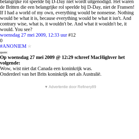
belangrijke rol speelde bij D-Day niet wordt uitgenodigd. Het waren
de Britten die een belangrijke rol speelde bij D-Day, niet de Fransen!
If I had a world of my own, everything would be nonsense. Nothing
would be what it is, because everything would be what it isn't. And
contrary wise, what is, it wouldn't be. And what it wouldn't be, it
would. You see?
woensdag 27 mei 2009, 12:33 uur
#12
0
#ANONIEM
quote:
Op woensdag 27 mei 2009 @ 12:29 schreef MacHighver het
volgende:
Wow, wist niet dat Canada een koninkrijk was.
Onderdeel van het Brits koninkrijk net als Australië.
▼ Advertentie door Refinery89