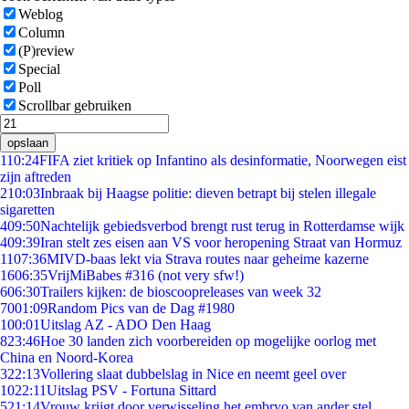
Weblog
Column
(P)review
Special
Poll
Scrollbar gebruiken
opslaan
1
10:24
FIFA ziet kritiek op Infantino als desinformatie, Noorwegen eist
zijn aftreden
2
10:03
Inbraak bij Haagse politie: dieven betrapt bij stelen illegale
sigaretten
4
09:50
Nachtelijk gebiedsverbod brengt rust terug in Rotterdamse wijk
4
09:39
Iran stelt zes eisen aan VS voor heropening Straat van Hormuz
11
07:36
MIVD-baas lekt via Strava routes naar geheime kazerne
16
06:35
VrijMiBabes #316 (not very sfw!)
6
06:30
Trailers kijken: de bioscoopreleases van week 32
70
01:09
Random Pics van de Dag #1980
1
00:01
Uitslag AZ - ADO Den Haag
8
23:46
Hoe 30 landen zich voorbereiden op mogelijke oorlog met
China en Noord-Korea
3
22:13
Vollering slaat dubbelslag in Nice en neemt geel over
10
22:11
Uitslag PSV - Fortuna Sittard
5
21:14
Vrouw krijgt door verwisseling het embryo van ander stel