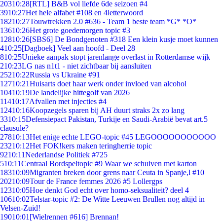
203
10:28
[RTL] B&B vol liefde 6de seizoen #4
39
10:27
Het hele alfabet #108 en 4letterwoord
182
10:27
Touwtrekken 2.0 #636 - Team 1 beste team *G* *O*
136
10:26
Het grote goedemorgen topic #3
128
10:26
[SBS6] De Bondgenoten #318 Een klein kusje moet kunnen
4
10:25
[Dagboek] Veel aan hoofd - Deel 28
8
10:25
Unieke aanpak stopt jarenlange overlast in Rotterdamse wijk
2
10:23
LG nas n1t1 - niet zichtbaar bij aansluiten
252
10:22
Russia vs Ukraine #91
127
10:21
Huisarts doet haar werk onder invloed van alcohol
104
10:19
De landelijke hittegolf van 2026
114
10:17
Afvallen met injecties #4
124
10:16
Koopzegels sparen bij AH duurt straks 2x zo lang
33
10:15
Defensiepact Pakistan, Turkije en Saudi-Arabië bevat art.5
clausule?
278
10:13
Het enige echte LEGO-topic #45 LEGOOOOOOOOOOO
232
10:12
Het FOK!kers maken teringherrie topic
92
10:11
Nederlandse Politiek #725
5
10:11
Centraal Bordspeltopic #9 Waar we schuiven met karton
183
10:09
Migranten breken door grens naar Ceuta in Spanje,l #10
202
10:09
Tour de France femmes 2026 #5 Lollergps
123
10:05
Hoe denkt God echt over homo-seksualiteit? deel 4
106
10:02
Telstar-topic #2: De Witte Leeuwen Brullen nog altijd in
Velsen-Zuid!
190
10:01
[Wielrennen #616] Brennan!