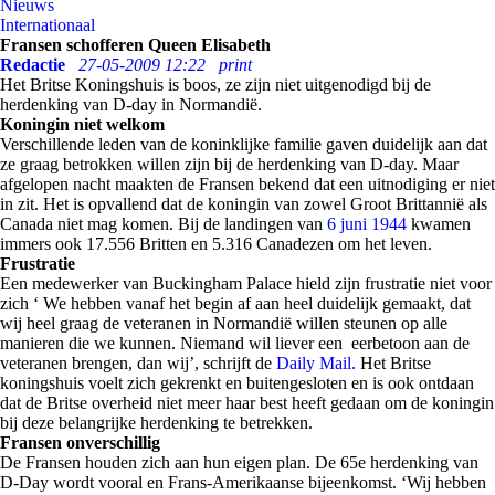
Nieuws
Internationaal
Fransen schofferen Queen Elisabeth
Redactie
27-05-2009 12:22
print
Het Britse Koningshuis is boos, ze zijn niet uitgenodigd bij de
herdenking van D-day in Normandië.
Koningin niet welkom
Verschillende leden van de koninklijke familie gaven duidelijk aan dat
ze graag betrokken willen zijn bij de herdenking van D-day. Maar
afgelopen nacht maakten de Fransen bekend dat een uitnodiging er niet
in zit. Het is opvallend dat de koningin van zowel Groot Brittannië als
Canada niet mag komen. Bij de landingen van
6 juni 1944
kwamen
immers ook 17.556 Britten en 5.316 Canadezen om het leven.
Frustratie
Een medewerker van Buckingham Palace hield zijn frustratie niet voor
zich ‘ We hebben vanaf het begin af aan heel duidelijk gemaakt, dat
wij heel graag de veteranen in Normandië willen steunen op alle
manieren die we kunnen. Niemand wil liever een eerbetoon aan de
veteranen brengen, dan wij’, schrijft de
Daily Mail.
Het Britse
koningshuis voelt zich gekrenkt en buitengesloten en is ook
ontdaan
dat de Britse overheid niet meer haar best heeft gedaan om de koningin
bij deze belangrijke herdenking te betrekken.
Fransen onverschillig
De Fransen houden zich aan hun eigen plan. De 65e herdenking van
D-Day wordt vooral en Frans-Amerikaanse bijeenkomst. ‘Wij hebben