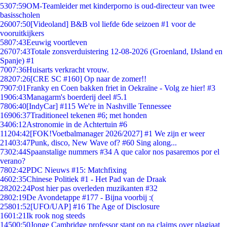
53
07:59
OM-Teamleider met kinderporno is oud-directeur van twee
basisscholen
260
07:50
[Videoland] B&B vol liefde 6de seizoen #1 voor de
vooruitkijkers
58
07:43
Eeuwig voortleven
267
07:43
Totale zonsverduistering 12-08-2026 (Groenland, IJsland en
Spanje) #1
70
07:36
Huisarts verkracht vrouw.
282
07:26
[CRE SC #160] Op naar de zomer!!
79
07:01
Franky en Coen bakken friet in Oekraïne - Volg ze hier! #3
19
06:43
Managarm's boerderij deel #5.1
78
06:40
[IndyCar] #115 We're in Nashville Tennessee
169
06:37
Traditioneel tekenen #6; met honden
34
06:12
Astronomie in de Achtertuin #6
112
04:42
[FOK!Voetbalmanager 2026/2027] #1 We zijn er weer
214
03:47
Punk, disco, New Wave of? #60 Sing along...
73
02:44
Spaanstalige nummers #34 A que calor nos pasaremos por el
verano?
78
02:42
PDC Nieuws #15: Matchfixing
46
02:35
Chinese Politiek #1 - Het Pad van de Draak
282
02:24
Post hier pas overleden muzikanten #32
28
02:19
De Avondetappe #177 - Bijna voorbij :(
258
01:52
[UFO/UAP] #16 The Age of Disclosure
16
01:21
Ik rook nog steeds
145
00:50
Jonge Cambridge professor stapt op na claims over plagiaat