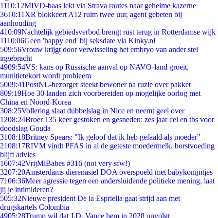
11
10:12
MIVD-baas lekt via Strava routes naar geheime kazerne
36
10:11
XR blokkeert A12 ruim twee uur, agent gebeten bij
aanhouding
4
10:09
Nachtelijk gebiedsverbod brengt rust terug in Rotterdamse wijk
11
10:06
Geen 'happy end' bij seksdate via Kinky.nl
5
09:56
Vrouw krijgt door verwisseling het embryo van ander stel
ingebracht
49
09:54
VS: kans op Russische aanval op NAVO-land groeit,
munitietekort wordt probleem
50
09:41
PostNL-bezorger steekt bewoner na ruzie over pakket
8
09:19
Hoe 30 landen zich voorbereiden op mogelijke oorlog met
China en Noord-Korea
3
08:25
Vollering slaat dubbelslag in Nice en neemt geel over
12
08:24
Broer 135 keer gestoken en gesneden: zes jaar cel en tbs voor
doodslag Gouda
31
08:18
Britney Spears: "Ik geloof dat ik heb gefaald als moeder"
21
08:17
RIVM vindt PFAS in al de geteste moedermelk, borstvoeding
blijft advies
16
07:42
VrijMiBabes #316 (not very sfw!)
32
07:20
Amsterdams dierenasiel DOA overspoeld met babykonijntjes
71
06:36
Meer agressie tegen een andersluidende politieke mening, laat
jij je intimideren?
5
05:32
Nieuwe president De la Espriella gaat strijd aan met
drugskartels Colombia
49
05:28
Trump wil dat J.D. Vance hem in 2028 opvolgt