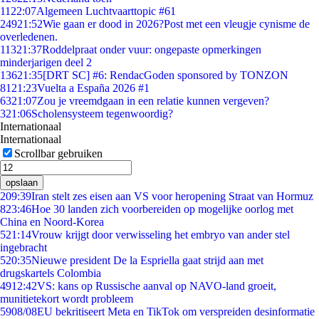
11
22:07
Algemeen Luchtvaarttopic #61
249
21:52
Wie gaan er dood in 2026?Post met een vleugje cynisme de
overledenen.
113
21:37
Roddelpraat onder vuur: ongepaste opmerkingen
minderjarigen deel 2
136
21:35
[DRT SC] #6: RendacGoden sponsored by TONZON
81
21:23
Vuelta a España 2026 #1
63
21:07
Zou je vreemdgaan in een relatie kunnen vergeven?
3
21:06
Scholensysteem tegenwoordig?
Internationaal
Internationaal
Scrollbar gebruiken
opslaan
2
09:39
Iran stelt zes eisen aan VS voor heropening Straat van Hormuz
8
23:46
Hoe 30 landen zich voorbereiden op mogelijke oorlog met
China en Noord-Korea
5
21:14
Vrouw krijgt door verwisseling het embryo van ander stel
ingebracht
5
20:35
Nieuwe president De la Espriella gaat strijd aan met
drugskartels Colombia
49
12:42
VS: kans op Russische aanval op NAVO-land groeit,
munitietekort wordt probleem
59
08/08
EU bekritiseert Meta en TikTok om verspreiden desinformatie