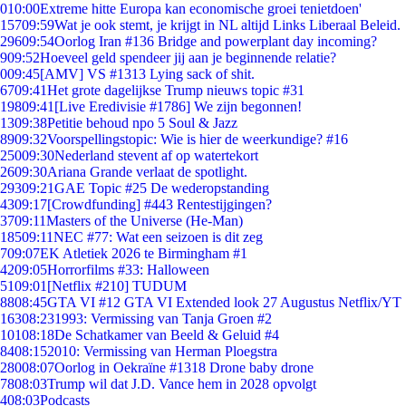
0
10:00
Extreme hitte Europa kan economische groei tenietdoen'
157
09:59
Wat je ook stemt, je krijgt in NL altijd Links Liberaal Beleid.
296
09:54
Oorlog Iran #136 Bridge and powerplant day incoming?
9
09:52
Hoeveel geld spendeer jij aan je beginnende relatie?
0
09:45
[AMV] VS #1313 Lying sack of shit.
67
09:41
Het grote dagelijkse Trump nieuws topic #31
198
09:41
[Live Eredivisie #1786] We zijn begonnen!
13
09:38
Petitie behoud npo 5 Soul & Jazz
89
09:32
Voorspellingstopic: Wie is hier de weerkundige? #16
250
09:30
Nederland stevent af op watertekort
26
09:30
Ariana Grande verlaat de spotlight.
293
09:21
GAE Topic #25 De wederopstanding
43
09:17
[Crowdfunding] #443 Rentestijgingen?
37
09:11
Masters of the Universe (He-Man)
185
09:11
NEC #77: Wat een seizoen is dit zeg
7
09:07
EK Atletiek 2026 te Birmingham #1
42
09:05
Horrorfilms #33: Halloween
51
09:01
[Netflix #210] TUDUM
88
08:45
GTA VI #12 GTA VI Extended look 27 Augustus Netflix/YT
163
08:23
1993: Vermissing van Tanja Groen #2
101
08:18
De Schatkamer van Beeld & Geluid #4
84
08:15
2010: Vermissing van Herman Ploegstra
280
08:07
Oorlog in Oekraïne #1318 Drone baby drone
78
08:03
Trump wil dat J.D. Vance hem in 2028 opvolgt
4
08:03
Podcasts