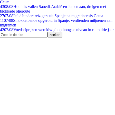
Ceuta
43
08/08
Houthi's vallen Saoedi-Arabië en Jemen aan, dreigen met
blokkade olieroute
27
07/08
Italië hindert reizigers uit Spanje na migratiecrisis Ceuta
11
07/08
Smokkelbende opgerold in Spanje, verdienden miljoenen aan
migranten
42
07/08
Voedselprijzen wereldwijd op hoogste niveau in ruim drie jaar