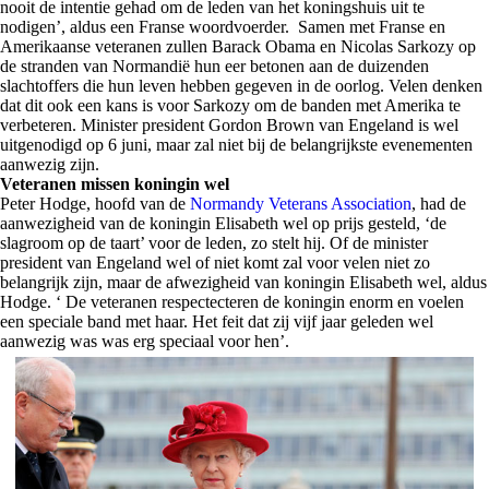
nooit de intentie gehad om de leden van het koningshuis uit te
nodigen’, aldus een Franse woordvoerder. Samen met Franse en
Amerikaanse veteranen zullen Barack Obama en Nicolas Sarkozy op
de stranden van Normandië hun eer betonen aan de duizenden
slachtoffers die hun leven hebben gegeven in de oorlog. Velen denken
dat dit ook een kans is voor Sarkozy om de banden met Amerika te
verbeteren. Minister president Gordon Brown van Engeland is wel
uitgenodigd op 6 juni, maar zal niet bij de belangrijkste evenementen
aanwezig zijn.
Veteranen missen koningin wel
Peter Hodge, hoofd van de
Normandy Veterans Association
, had de
aanwezigheid van de koningin Elisabeth wel op prijs gesteld, ‘de
slagroom op de taart’ voor de leden, zo stelt hij. Of de minister
president van Engeland wel of niet komt zal voor velen niet zo
belangrijk zijn, maar de afwezigheid van koningin Elisabeth wel, aldus
Hodge. ‘ De veteranen respectecteren de koningin enorm en voelen
een speciale band met haar. Het feit dat zij
vijf
jaar geleden wel
aanwezig was was erg speciaal voor hen’.