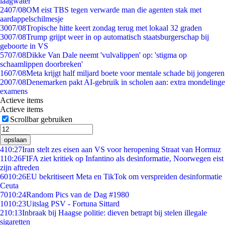
laagwater
24
07/08
OM eist TBS tegen verwarde man die agenten stak met
aardappelschilmesje
30
07/08
Tropische hitte keert zondag terug met lokaal 32 graden
30
07/08
Trump grijpt weer in op automatisch staatsburgerschap bij
geboorte in VS
57
07/08
Dikke Van Dale neemt 'vulvalippen' op: 'stigma op
schaamlippen doorbreken'
16
07/08
Meta krijgt half miljard boete voor mentale schade bij jongeren
20
07/08
Denemarken pakt AI-gebruik in scholen aan: extra mondelinge
examens
Actieve items
Actieve items
Scrollbar gebruiken
opslaan
4
10:27
Iran stelt zes eisen aan VS voor heropening Straat van Hormuz
1
10:26
FIFA ziet kritiek op Infantino als desinformatie, Noorwegen eist
zijn aftreden
60
10:26
EU bekritiseert Meta en TikTok om verspreiden desinformatie
Ceuta
70
10:24
Random Pics van de Dag #1980
10
10:23
Uitslag PSV - Fortuna Sittard
2
10:13
Inbraak bij Haagse politie: dieven betrapt bij stelen illegale
sigaretten