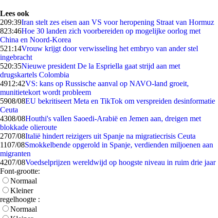
Lees ook
2
09:39
Iran stelt zes eisen aan VS voor heropening Straat van Hormuz
8
23:46
Hoe 30 landen zich voorbereiden op mogelijke oorlog met
China en Noord-Korea
5
21:14
Vrouw krijgt door verwisseling het embryo van ander stel
ingebracht
5
20:35
Nieuwe president De la Espriella gaat strijd aan met
drugskartels Colombia
49
12:42
VS: kans op Russische aanval op NAVO-land groeit,
munitietekort wordt probleem
59
08/08
EU bekritiseert Meta en TikTok om verspreiden desinformatie
Ceuta
43
08/08
Houthi's vallen Saoedi-Arabië en Jemen aan, dreigen met
blokkade olieroute
27
07/08
Italië hindert reizigers uit Spanje na migratiecrisis Ceuta
11
07/08
Smokkelbende opgerold in Spanje, verdienden miljoenen aan
migranten
42
07/08
Voedselprijzen wereldwijd op hoogste niveau in ruim drie jaar
Font-grootte:
Normaal
Kleiner
regelhoogte :
Normaal