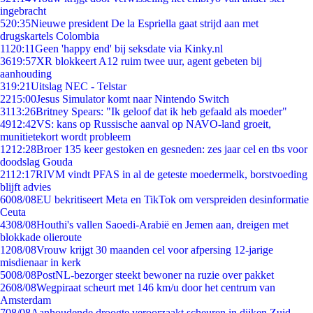
ingebracht
5
20:35
Nieuwe president De la Espriella gaat strijd aan met
drugskartels Colombia
11
20:11
Geen 'happy end' bij seksdate via Kinky.nl
36
19:57
XR blokkeert A12 ruim twee uur, agent gebeten bij
aanhouding
3
19:21
Uitslag NEC - Telstar
22
15:00
Jesus Simulator komt naar Nintendo Switch
31
13:26
Britney Spears: "Ik geloof dat ik heb gefaald als moeder"
49
12:42
VS: kans op Russische aanval op NAVO-land groeit,
munitietekort wordt probleem
12
12:28
Broer 135 keer gestoken en gesneden: zes jaar cel en tbs voor
doodslag Gouda
21
12:17
RIVM vindt PFAS in al de geteste moedermelk, borstvoeding
blijft advies
60
08/08
EU bekritiseert Meta en TikTok om verspreiden desinformatie
Ceuta
43
08/08
Houthi's vallen Saoedi-Arabië en Jemen aan, dreigen met
blokkade olieroute
12
08/08
Vrouw krijgt 30 maanden cel voor afpersing 12-jarige
misdienaar in kerk
50
08/08
PostNL-bezorger steekt bewoner na ruzie over pakket
26
08/08
Wegpiraat scheurt met 146 km/u door het centrum van
Amsterdam
7
08/08
Aanhoudende droogte veroorzaakt scheuren in dijken Zuid-