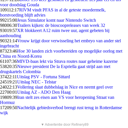
voor doodslag Gouda
1091
12:17
RIVM vindt PFAS in al de geteste moedermelk,
borstvoeding blijft advies
992
15:00
Jesus Simulator komt naar Nintendo Switch
980
06:30
Trailers kijken: de bioscoopreleases van week 32
930
19:57
XR blokkeert A12 ruim twee uur, agent gebeten bij
aanhouding
903
21:14
Vrouw krijgt door verwisseling het embryo van ander stel
ingebracht
873
23:46
Hoe 30 landen zich voorbereiden op mogelijke oorlog met
China en Noord-Korea
611
07:36
MIVD-baas lekt via Strava routes naar geheime kazerne
538
20:35
Nieuwe president De la Espriella gaat strijd aan met
drugskartels Colombia
374
22:11
Uitslag PSV - Fortuna Sittard
245
19:21
Uitslag NEC - Telstar
240
22:13
Vollering slaat dubbelslag in Nice en neemt geel over
227
00:01
Uitslag AZ - ADO Den Haag
198
09:39
Iran stelt zes eisen aan VS voor heropening Straat van
Hormuz
172
09:50
Nachtelijk gebiedsverbod brengt rust terug in Rotterdamse
wijk
▼ Advertentie door Refinery89