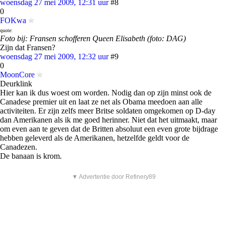
woensdag 27 mei 2009, 12:31 uur
#8
0
FOKwa
quote:
Foto bij: Fransen schofferen Queen Elisabeth (foto: DAG)
Zijn dat Fransen?
woensdag 27 mei 2009, 12:32 uur
#9
0
MoonCore
Deurklink
Hier kan ik dus woest om worden. Nodig dan op zijn minst ook de
Canadese premier uit en laat ze net als Obama meedoen aan alle
activiteiten. Er zijn zelfs meer Britse soldaten omgekomen op D-day
dan Amerikanen als ik me goed herinner. Niet dat het uitmaakt, maar
om even aan te geven dat de Britten absoluut een even grote bijdrage
hebben geleverd als de Amerikanen, hetzelfde geldt voor de
Canadezen.
De banaan is krom.
▼ Advertentie door Refinery89