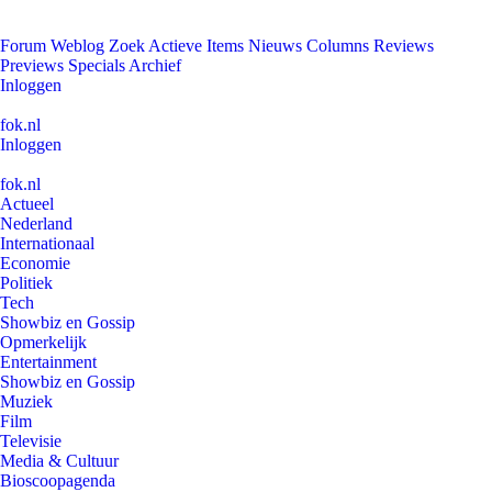
Forum
Weblog
Zoek
Actieve Items
Nieuws
Columns
Reviews
Previews
Specials
Archief
Inloggen
fok.nl
Inloggen
fok.nl
Actueel
Nederland
Internationaal
Economie
Politiek
Tech
Showbiz en Gossip
Opmerkelijk
Entertainment
Showbiz en Gossip
Muziek
Film
Televisie
Media & Cultuur
Bioscoopagenda