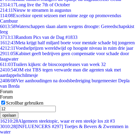
23
14:17
Long live the 7th of October
2
14:11
Nieuw te streamen in augustus
1
14:08
Excelsior opent seizoen met ruime zege op promovendus
Cambuur
60
13:58
Waterschappen slaan alarm wegens droogte: Gereedschapskist
leeg
37
13:13
Random Pics van de Dag #1833
16
12:43
Meta krijgt half miljard boete voor mentale schade bij jongeren
42
12:11
Voedselprijzen wereldwijd op hoogste niveau in ruim drie jaar
29
11:05
Kabinet geeft bedrijven geen compensatie voor schade door
laagwater
6
11:03
Trailers kijken: de bioscoopreleases van week 32
24
10:54
OM eist TBS tegen verwarde man die agenten stak met
aardappelschilmesje
24
08/08
Vier aanhoudingen na doodsbedreiging burgemeester Depla
van Breda
Forum
Forum
Scrollbar gebruiken
opslaan
162
10:28
Algemeen steektopic, waar er een steekje los zit #3
30
10:28
[INFLUENCERS #297] Toetjes & Bevers & Zwemmen in
water