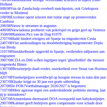
Holland
0
08/08
Van de Zandschulp overleeft matchpoints, ook Griekspoor
verder in Montreal
1
08/08
Excelsior opent seizoen met ruime zege op promovendus
Cambuur
2
08/08
Nieuw te streamen in augustus
4
08/08
Niewiadoma profiteert van pokerspel en grijpt geel op Ventoux
35
08/08
Random Pics van de Dag #1979
27
07/08
Italië hindert reizigers uit Spanje na migratiecrisis Ceuta
24
07/08
Vier aanhoudingen na doodsbedreiging burgemeester Depla
van Breda
11
07/08
Smokkelbende opgerold in Spanje, verdienden miljoenen aan
migranten
39
07/08
CDA en D66 willen ingrijpen tegen 'gluurbrillen' die mensen
ongemerkt filmen
13
07/08
Benzineprijs daalt verder, onzekerheid over Straat van Hormuz
blijft
42
07/08
Voedselprijzen wereldwijd op hoogste niveau in ruim drie jaar
23
07/08
Quake krijgt na 30 jaar een gratis uitbreiding
2
07/08
De FOK!Voetbalmanager 2026/2027 is begonnen
71
07/08
Meer agressie tegen een andersluidende politieke mening, laat
jij je intimideren?
32
07/08
Amsterdams dierenasiel DOA overspoeld met babykonijntjes
29
07/08
Kabinet geeft bedrijven geen compensatie voor schade door