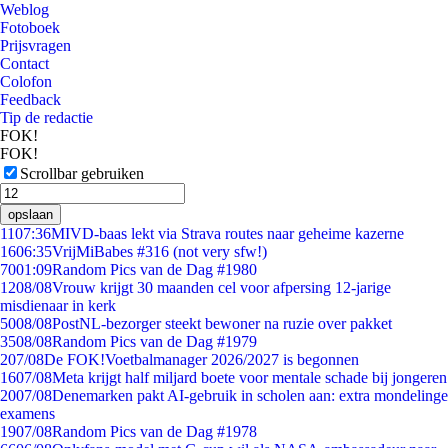
Weblog
Fotoboek
Prijsvragen
Contact
Colofon
Feedback
Tip de redactie
FOK!
FOK!
Scrollbar gebruiken
opslaan
11
07:36
MIVD-baas lekt via Strava routes naar geheime kazerne
16
06:35
VrijMiBabes #316 (not very sfw!)
70
01:09
Random Pics van de Dag #1980
12
08/08
Vrouw krijgt 30 maanden cel voor afpersing 12-jarige
misdienaar in kerk
50
08/08
PostNL-bezorger steekt bewoner na ruzie over pakket
35
08/08
Random Pics van de Dag #1979
2
07/08
De FOK!Voetbalmanager 2026/2027 is begonnen
16
07/08
Meta krijgt half miljard boete voor mentale schade bij jongeren
20
07/08
Denemarken pakt AI-gebruik in scholen aan: extra mondelinge
examens
19
07/08
Random Pics van de Dag #1978