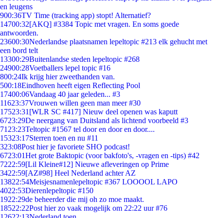
en leugens
9
00:36
TV Time (tracking app) stopt! Alternatief?
147
00:32
[AKQ] #3384 Topic met vragen. En soms goede
antwoorden.
236
00:30
Nederlandse plaatsnamen lepeltopic #213 elk gehucht met
een bord telt
133
00:29
Buitenlandse steden lepeltopic #268
249
00:28
Voetballers lepel topic #16
8
00:24
Ik krijg hier zweethanden van.
5
00:18
Eindhoven heeft eigen Reflecting Pool
174
00:06
Vandaag 40 jaar geleden... #3
116
23:37
Vrouwen willen geen man meer #30
175
23:31
[WLR SC #417] Nieuw deel openen was kaputt
67
23:29
De neergang van Duitsland als lichtend voorbeeld #3
71
23:23
Teltopic #1567 tel door en door en door....
153
23:17
Sterren toen en nu #11
3
23:08
Post hier je favoriete SHO podcast!
67
23:01
Het grote Baktopic (voor bakfoto's, -vragen en -tips) #42
72
22:59
[Lil Kleine#12] Nieuwe afleveringen op Prime
34
22:59
[AZ#98] Heel Nederland achter AZ
138
22:54
Meisjesnamenlepeltopic #367 LOOOOL LAPO
40
22:53
Dierenlepeltopic #150
19
22:29
de beheerder die mij oh zo moe maakt.
185
22:22
Post hier zo vaak mogelijk om 22:22 uur #76
126
22:13
Nederland toen