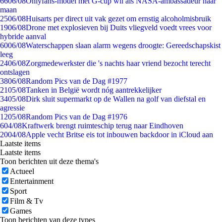
66
06/08
Onlyfans-model met G-cup wil als NASA-ambassadeur naar
maan
25
06/08
Huisarts per direct uit vak gezet om ernstig alcoholmisbruik
19
06/08
Drone met explosieven bij Duits vliegveld voedt vrees voor
hybride aanval
60
06/08
Waterschappen slaan alarm wegens droogte: Gereedschapskist
leeg
24
06/08
Zorgmedewerkster die 's nachts haar vriend bezocht terecht
ontslagen
38
06/08
Random Pics van de Dag #1977
21
05/08
Tanken in België wordt nóg aantrekkelijker
34
05/08
Dirk sluit supermarkt op de Wallen na golf van diefstal en
agressie
12
05/08
Random Pics van de Dag #1976
6
04/08
Kraftwerk brengt ruimteschip terug naar Eindhoven
20
04/08
Apple vecht Britse eis tot inbouwen backdoor in iCloud aan
Laatste items
Laatste items
Toon berichten uit deze thema's
Actueel
Entertainment
Sport
Film & Tv
Games
Toon berichten van deze types