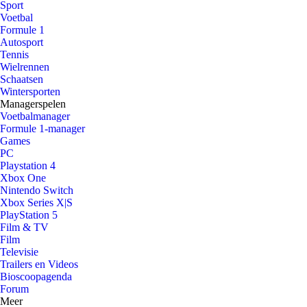
Sport
Voetbal
Formule 1
Autosport
Tennis
Wielrennen
Schaatsen
Wintersporten
Managerspelen
Voetbalmanager
Formule 1-manager
Games
PC
Playstation 4
Xbox One
Nintendo Switch
Xbox Series X|S
PlayStation 5
Film & TV
Film
Televisie
Trailers en Videos
Bioscoopagenda
Forum
Meer