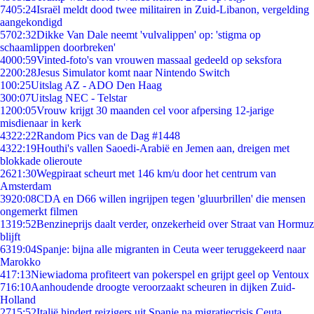
74
05:24
Israël meldt dood twee militairen in Zuid-Libanon, vergelding
aangekondigd
57
02:32
Dikke Van Dale neemt 'vulvalippen' op: 'stigma op
schaamlippen doorbreken'
40
00:59
Vinted-foto's van vrouwen massaal gedeeld op seksfora
22
00:28
Jesus Simulator komt naar Nintendo Switch
1
00:25
Uitslag AZ - ADO Den Haag
3
00:07
Uitslag NEC - Telstar
12
00:05
Vrouw krijgt 30 maanden cel voor afpersing 12-jarige
misdienaar in kerk
43
22:22
Random Pics van de Dag #1448
43
22:19
Houthi's vallen Saoedi-Arabië en Jemen aan, dreigen met
blokkade olieroute
26
21:30
Wegpiraat scheurt met 146 km/u door het centrum van
Amsterdam
39
20:08
CDA en D66 willen ingrijpen tegen 'gluurbrillen' die mensen
ongemerkt filmen
13
19:52
Benzineprijs daalt verder, onzekerheid over Straat van Hormuz
blijft
63
19:04
Spanje: bijna alle migranten in Ceuta weer teruggekeerd naar
Marokko
4
17:13
Niewiadoma profiteert van pokerspel en grijpt geel op Ventoux
7
16:10
Aanhoudende droogte veroorzaakt scheuren in dijken Zuid-
Holland
27
15:52
Italië hindert reizigers uit Spanje na migratiecrisis Ceuta