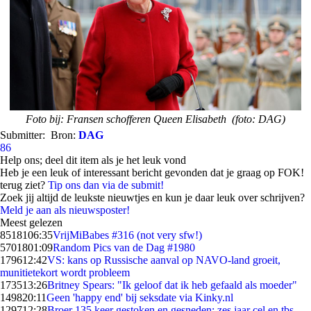
Foto bij: Fransen schofferen Queen Elisabeth (foto: DAG)
Submitter:
Bron:
DAG
86
Help ons; deel dit item als je het leuk vond
Heb je een leuk of interessant bericht gevonden dat je graag op FOK!
terug ziet?
Tip ons dan via de submit!
Zoek jij altijd de leukste nieuwtjes en kun je daar leuk over schrijven?
Meld je aan als nieuwsposter!
Meest gelezen
85181
06:35
VrijMiBabes #316 (not very sfw!)
57018
01:09
Random Pics van de Dag #1980
1796
12:42
VS: kans op Russische aanval op NAVO-land groeit,
munitietekort wordt probleem
1735
13:26
Britney Spears: "Ik geloof dat ik heb gefaald als moeder"
1498
20:11
Geen 'happy end' bij seksdate via Kinky.nl
1297
12:28
Broer 135 keer gestoken en gesneden: zes jaar cel en tbs