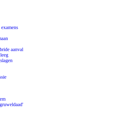
e examens
maan
bride aanval
 leeg
tslagen
ssie
eem
'gruweldaad'