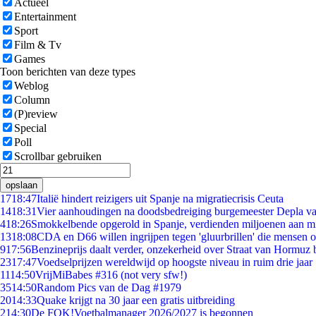
Actueel
Entertainment
Sport
Film & Tv
Games
Toon berichten van deze types
Weblog
Column
(P)review
Special
Poll
Scrollbar gebruiken
opslaan
17
18:47
Italië hindert reizigers uit Spanje na migratiecrisis Ceuta
14
18:31
Vier aanhoudingen na doodsbedreiging burgemeester Depla v
4
18:26
Smokkelbende opgerold in Spanje, verdienden miljoenen aan m
13
18:08
CDA en D66 willen ingrijpen tegen 'gluurbrillen' die mensen 
9
17:56
Benzineprijs daalt verder, onzekerheid over Straat van Hormuz bl
23
17:47
Voedselprijzen wereldwijd op hoogste niveau in ruim drie jaar
11
14:50
VrijMiBabes #316 (not very sfw!)
35
14:50
Random Pics van de Dag #1979
20
14:33
Quake krijgt na 30 jaar een gratis uitbreiding
2
14:30
De FOK!Voetbalmanager 2026/2027 is begonnen