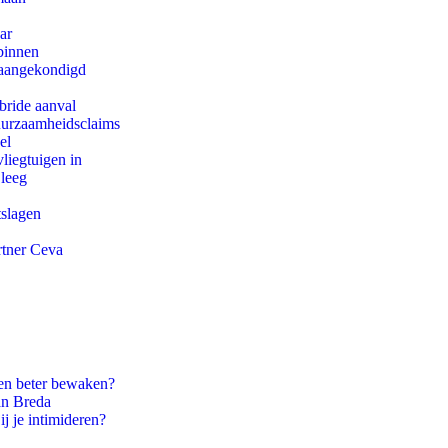
ar
binnen
g aangekondigd
bride aanval
duurzaamheidsclaims
el
iegtuigen in
 leeg
tslagen
rtner Ceva
en beter bewaken?
an Breda
ij je intimideren?