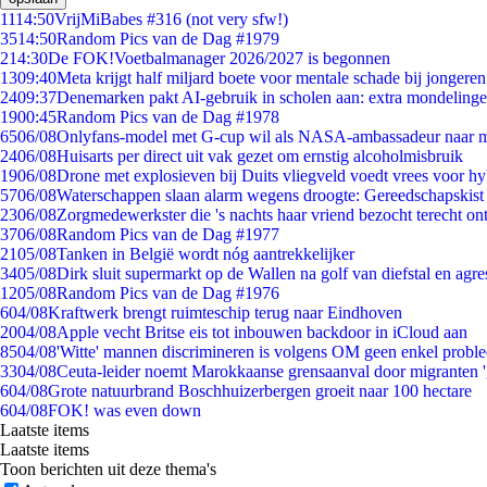
11
14:50
VrijMiBabes #316 (not very sfw!)
35
14:50
Random Pics van de Dag #1979
2
14:30
De FOK!Voetbalmanager 2026/2027 is begonnen
13
09:40
Meta krijgt half miljard boete voor mentale schade bij jongeren
24
09:37
Denemarken pakt AI-gebruik in scholen aan: extra mondeling
19
00:45
Random Pics van de Dag #1978
65
06/08
Onlyfans-model met G-cup wil als NASA-ambassadeur naar 
24
06/08
Huisarts per direct uit vak gezet om ernstig alcoholmisbruik
19
06/08
Drone met explosieven bij Duits vliegveld voedt vrees voor hy
57
06/08
Waterschappen slaan alarm wegens droogte: Gereedschapskist
23
06/08
Zorgmedewerkster die 's nachts haar vriend bezocht terecht on
37
06/08
Random Pics van de Dag #1977
21
05/08
Tanken in België wordt nóg aantrekkelijker
34
05/08
Dirk sluit supermarkt op de Wallen na golf van diefstal en agre
12
05/08
Random Pics van de Dag #1976
6
04/08
Kraftwerk brengt ruimteschip terug naar Eindhoven
20
04/08
Apple vecht Britse eis tot inbouwen backdoor in iCloud aan
85
04/08
'Witte' mannen discrimineren is volgens OM geen enkel probl
33
04/08
Ceuta-leider noemt Marokkaanse grensaanval door migranten 
6
04/08
Grote natuurbrand Boschhuizerbergen groeit naar 100 hectare
6
04/08
FOK! was even down
Laatste items
Laatste items
Toon berichten uit deze thema's