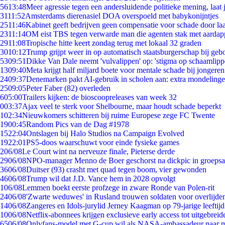
56
13:48
Meer agressie tegen een andersluidende politieke mening, laat j
31
11:52
Amsterdams dierenasiel DOA overspoeld met babykonijntjes
25
11:46
Kabinet geeft bedrijven geen compensatie voor schade door la
23
11:14
OM eist TBS tegen verwarde man die agenten stak met aardap
29
11:08
Tropische hitte keert zondag terug met lokaal 32 graden
30
10:12
Trump grijpt weer in op automatisch staatsburgerschap bij geb
53
09:51
Dikke Van Dale neemt 'vulvalippen' op: 'stigma op schaamlip
13
09:40
Meta krijgt half miljard boete voor mentale schade bij jongeren
24
09:37
Denemarken pakt AI-gebruik in scholen aan: extra mondeling
25
09:05
Peter Faber (82) overleden
6
05:00
Trailers kijken: de bioscoopreleases van week 32
0
03:37
Ajax veel te sterk voor Shelbourne, maar houdt schade beperkt
1
02:34
Nieuwkomers schitteren bij ruime Europese zege FC Twente
19
00:45
Random Pics van de Dag #1978
15
22:04
Ontslagen bij Halo Studios na Campaign Evolved
19
22:01
PS5-doos waarschuwt voor einde fysieke games
2
06/08
Le Court wint na nerveuze finale, Pieterse derde
29
06/08
NPO-manager Menno de Boer geschorst na dickpic in groeps
36
06/08
Duitser (93) crasht met quad tegen boom, vier gewonden
46
06/08
Trump wil dat J.D. Vance hem in 2028 opvolgt
1
06/08
Lemmen boekt eerste profzege in zware Ronde van Polen-rit
24
06/08
'Zwarte weduwes' in Rusland trouwen soldaten voor overlijden
14
06/08
Zangeres en Idols-jurylid Jerney Kaagman op 79-jarige leeftij
10
06/08
Netflix-abonnees krijgen exclusieve early access tot uitgebreid
65
06/08
Onlyfans-model met G-cup wil als NASA-ambassadeur naar 