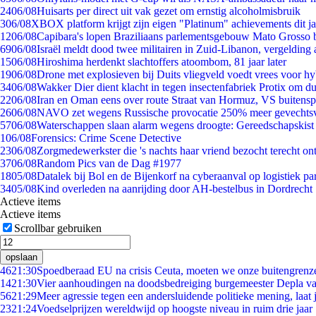
24
06/08
Huisarts per direct uit vak gezet om ernstig alcoholmisbruik
3
06/08
XBOX platform krijgt zijn eigen "Platinum" achievements dit ja
12
06/08
Capibara's lopen Braziliaans parlementsgebouw Mato Grosso 
69
06/08
Israël meldt dood twee militairen in Zuid-Libanon, vergeldin
15
06/08
Hiroshima herdenkt slachtoffers atoombom, 81 jaar later
19
06/08
Drone met explosieven bij Duits vliegveld voedt vrees voor hy
34
06/08
Wakker Dier dient klacht in tegen insectenfabriek Protix om 
22
06/08
Iran en Oman eens over route Straat van Hormuz, VS buitensp
26
06/08
NAVO zet wegens Russische provocatie 250% meer gevechtsvl
57
06/08
Waterschappen slaan alarm wegens droogte: Gereedschapskist
1
06/08
Forensics: Crime Scene Detective
23
06/08
Zorgmedewerkster die 's nachts haar vriend bezocht terecht on
37
06/08
Random Pics van de Dag #1977
18
05/08
Datalek bij Bol en de Bijenkorf na cyberaanval op logistiek pa
34
05/08
Kind overleden na aanrijding door AH-bestelbus in Dordrecht
Actieve items
Actieve items
Scrollbar gebruiken
opslaan
46
21:30
Spoedberaad EU na crisis Ceuta, moeten we onze buitengrenz
14
21:30
Vier aanhoudingen na doodsbedreiging burgemeester Depla v
56
21:29
Meer agressie tegen een andersluidende politieke mening, laat j
23
21:24
Voedselprijzen wereldwijd op hoogste niveau in ruim drie jaar