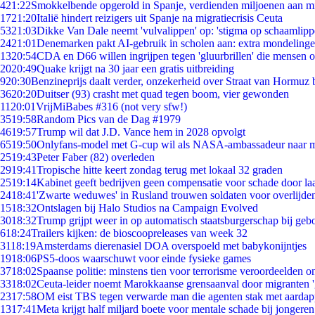
4
21:22
Smokkelbende opgerold in Spanje, verdienden miljoenen aan m
17
21:20
Italië hindert reizigers uit Spanje na migratiecrisis Ceuta
53
21:03
Dikke Van Dale neemt 'vulvalippen' op: 'stigma op schaamlip
24
21:01
Denemarken pakt AI-gebruik in scholen aan: extra mondeling
13
20:54
CDA en D66 willen ingrijpen tegen 'gluurbrillen' die mensen 
20
20:49
Quake krijgt na 30 jaar een gratis uitbreiding
9
20:30
Benzineprijs daalt verder, onzekerheid over Straat van Hormuz bl
36
20:20
Duitser (93) crasht met quad tegen boom, vier gewonden
11
20:01
VrijMiBabes #316 (not very sfw!)
35
19:58
Random Pics van de Dag #1979
46
19:57
Trump wil dat J.D. Vance hem in 2028 opvolgt
65
19:50
Onlyfans-model met G-cup wil als NASA-ambassadeur naar 
25
19:43
Peter Faber (82) overleden
29
19:41
Tropische hitte keert zondag terug met lokaal 32 graden
25
19:14
Kabinet geeft bedrijven geen compensatie voor schade door la
24
18:41
'Zwarte weduwes' in Rusland trouwen soldaten voor overlijden
15
18:32
Ontslagen bij Halo Studios na Campaign Evolved
30
18:32
Trump grijpt weer in op automatisch staatsburgerschap bij geb
6
18:24
Trailers kijken: de bioscoopreleases van week 32
31
18:19
Amsterdams dierenasiel DOA overspoeld met babykonijntjes
19
18:06
PS5-doos waarschuwt voor einde fysieke games
37
18:02
Spaanse politie: minstens tien voor terrorisme veroordeelden 
33
18:02
Ceuta-leider noemt Marokkaanse grensaanval door migranten 
23
17:58
OM eist TBS tegen verwarde man die agenten stak met aardap
13
17:41
Meta krijgt half miljard boete voor mentale schade bij jongeren