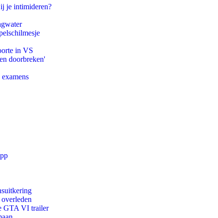
ij je intimideren?
agwater
pelschilmesje
oorte in VS
pen doorbreken'
e examens
app
suitkering
d overleden
e GTA VI trailer
maan