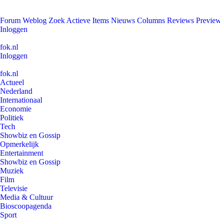
Forum
Weblog
Zoek
Actieve Items
Nieuws
Columns
Reviews
Previe
Inloggen
fok.nl
Inloggen
fok.nl
Actueel
Nederland
Internationaal
Economie
Politiek
Tech
Showbiz en Gossip
Opmerkelijk
Entertainment
Showbiz en Gossip
Muziek
Film
Televisie
Media & Cultuur
Bioscoopagenda
Sport