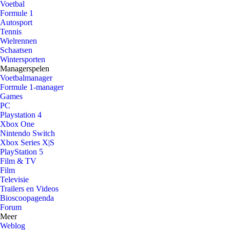
Voetbal
Formule 1
Autosport
Tennis
Wielrennen
Schaatsen
Wintersporten
Managerspelen
Voetbalmanager
Formule 1-manager
Games
PC
Playstation 4
Xbox One
Nintendo Switch
Xbox Series X|S
PlayStation 5
Film & TV
Film
Televisie
Trailers en Videos
Bioscoopagenda
Forum
Meer
Weblog