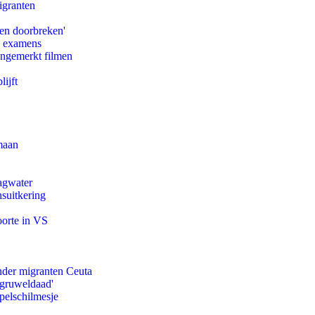
igranten
pen doorbreken'
e examens
ongemerkt filmen
ijft
maan
agwater
suitkering
oorte in VS
onder migranten Ceuta
'gruweldaad'
pelschilmesje