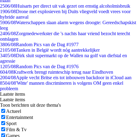
maan
25
06/08
Huisarts per direct uit vak gezet om ernstig alcoholmisbruik
19
06/08
Drone met explosieven bij Duits vliegveld voedt vrees voor
hybride aanval
59
06/08
Waterschappen slaan alarm wegens droogte: Gereedschapskist
leeg
24
06/08
Zorgmedewerkster die 's nachts haar vriend bezocht terecht
ontslagen
38
06/08
Random Pics van de Dag #1977
21
05/08
Tanken in België wordt nóg aantrekkelijker
34
05/08
Dirk sluit supermarkt op de Wallen na golf van diefstal en
agressie
12
05/08
Random Pics van de Dag #1976
6
04/08
Kraftwerk brengt ruimteschip terug naar Eindhoven
20
04/08
Apple vecht Britse eis tot inbouwen backdoor in iCloud aan
85
04/08
'Witte' mannen discrimineren is volgens OM geen enkel
probleem
Laatste items
Laatste items
Toon berichten uit deze thema's
Actueel
Entertainment
Sport
Film & Tv
Games