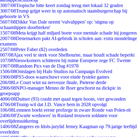
30
07/08
Tropische hitte keert zondag terug met lokaal 32 graden
30
07/08
Trump grijpt weer in op automatisch staatsburgerschap bij
geboorte in VS
56
07/08
Dikke Van Dale neemt 'vulvalippen' op: 'stigma op
schaamlippen doorbreken'
15
07/08
Meta krijgt half miljard boete voor mentale schade bij jongeren
20
07/08
Denemarken pakt AI-gebruik in scholen aan: extra mondelinge
examens
25
07/08
Peter Faber (82) overleden
0
07/08
Ajax veel te sterk voor Shelbourne, maar houdt schade beperkt
1
07/08
Nieuwkomers schitteren bij ruime Europese zege FC Twente
19
07/08
Random Pics van de Dag #1978
15
06/08
Ontslagen bij Halo Studios na Campaign Evolved
19
06/08
PS5-doos waarschuwt voor einde fysieke games
2
06/08
Le Court wint na nerveuze finale, Pieterse derde
29
06/08
NPO-manager Menno de Boer geschorst na dickpic in
groepsapp
40
06/08
Duitser (93) crasht met quad tegen boom, vier gewonden
47
06/08
Trump wil dat J.D. Vance hem in 2028 opvolgt
1
06/08
Lemmen boekt eerste profzege in zware Ronde van Polen-rit
24
06/08
'Zwarte weduwes' in Rusland trouwen soldaten voor
overlijdensuitkering
14
06/08
Zangeres en Idols-jurylid Jerney Kaagman op 79-jarige leeftijd
overleden