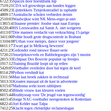
67
22:35
Spacen door hoestdrank hip
75
19:21
CDA wil growshops aan banden leggen
45
09:23
Lijsttrekkers Tytsjerksteradiel in rapbattle
48
09:17
Australische scholen verbieden denim
25
10:03
Waalwijkse wint NK Mens-erger-je-niet
138
15:41
Iraanse premier: Joodse staat naar Europa
62
20:40
HS Leeuwarden zal Samir A. niet weigeren
41
13:07
Drie mannen verdacht van verkrachting 15-jarige
34
11:00
Politie houdt grote drugscontrole in Brabant
131
04:08
'Urban voor meisjes, dance voor jongens'
66
11:17
'Zwart gat in Melkweg bewezen'
42
11:23
Gedonder rond nieuwe Bauer-serie
57
20:21
Snoetjeknovveln en Babbelegoegies zijn 't mooist
28
15:33
Echtpaar Des Bouvrie populair op feestjes
19
17:12
Training Brazilië loopt uit op rellen
54
20:05
Voetballer overleden door bal tegen de keel
81
14:29
Python verslindt kat
33
11:56
Man laat broek zakken in rechtszaal
50
13:31
Kroaten massaal uit de kast in advertentie
63
15:07
Madonna wekt toorn rabbijnen
85
02:45
Blinde vrouw kan kleuren voelen
60
15:44
Realitysoap voor 'De jeugd van tegenwoordig'
44
15:45
Jonge NAC-voetballer neergestoken in Rotterdam
68
22:41
Jort Kelder naar Talpa
74
12:25
Klacht tegen christelijke reclameslogan