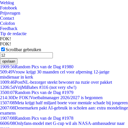
Weblog
Fotoboek
Prijsvragen
Contact
Colofon
Feedback
Tip de redactie
FOK!
FOK!
Scrollbar gebruiken
opslaan
19
09:56
Random Pics van de Dag #1980
5
09:49
Vrouw krijgt 30 maanden cel voor afpersing 12-jarige
misdienaar in kerk
10
09:46
PostNL-bezorger steekt bewoner na ruzie over pakket
12
06:54
VrijMiBabes #316 (not very sfw!)
35
00:07
Random Pics van de Dag #1979
2
14:30
De FOK!Voetbalmanager 2026/2027 is begonnen
15
07/08
Meta krijgt half miljard boete voor mentale schade bij jongeren
20
07/08
Denemarken pakt AI-gebruik in scholen aan: extra mondelinge
examens
19
07/08
Random Pics van de Dag #1978
66
06/08
Onlyfans-model met G-cup wil als NASA-ambassadeur naar