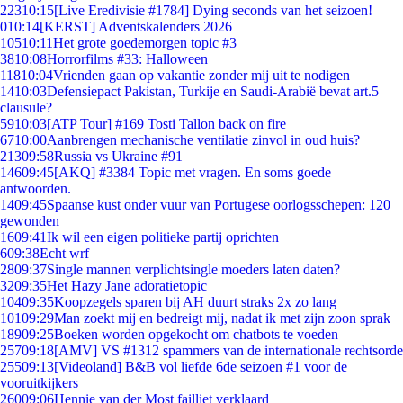
223
10:15
[Live Eredivisie #1784] Dying seconds van het seizoen!
0
10:14
[KERST] Adventskalenders 2026
105
10:11
Het grote goedemorgen topic #3
38
10:08
Horrorfilms #33: Halloween
118
10:04
Vrienden gaan op vakantie zonder mij uit te nodigen
14
10:03
Defensiepact Pakistan, Turkije en Saudi-Arabië bevat art.5
clausule?
59
10:03
[ATP Tour] #169 Tosti Tallon back on fire
67
10:00
Aanbrengen mechanische ventilatie zinvol in oud huis?
213
09:58
Russia vs Ukraine #91
146
09:45
[AKQ] #3384 Topic met vragen. En soms goede
antwoorden.
14
09:45
Spaanse kust onder vuur van Portugese oorlogsschepen: 120
gewonden
16
09:41
Ik wil een eigen politieke partij oprichten
6
09:38
Echt wrf
28
09:37
Single mannen verplichtsingle moeders laten daten?
32
09:35
Het Hazy Jane adoratietopic
104
09:35
Koopzegels sparen bij AH duurt straks 2x zo lang
101
09:29
Man zoekt mij en bedreigt mij, nadat ik met zijn zoon sprak
189
09:25
Boeken worden opgekocht om chatbots te voeden
257
09:18
[AMV] VS #1312 spammers van de internationale rechtsorde
255
09:13
[Videoland] B&B vol liefde 6de seizoen #1 voor de
vooruitkijkers
260
09:06
Hennie van der Most failliet verklaard