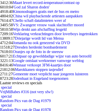
34
12:36
Maart levert record-temperatuurcontrast op
60
10:04
'God zal Sharon doden'
49
18:40
Kimonodragers gratis met de bus en metro
48
04:02
China wil playbackende artiesten aanpakken
76
14:47
Chello schaft datalimieten weer af
34
05:58
VS: Zwangere vrouw vaak slachtoffer moord
58
10:58
Wijn denkt aan afschaffing lesgeld
72
09:16
Verklaring verkrachtingen door loverboys ingetrokken
138
09:17
Driejarige wordt lid van Mensa
47
12:04
Jomanda nu ook genezend via DVD
115
18:27
Dresden herdenkt bombardement
76
18:01
Oranjes op de foto in de sneeuw
60
17:21
Echtpaar op gewelddadige wijze van auto beroofd
32
21:13
Google ontslaat werknemer vanwege weblog
84
16:46
Winnaar verkoopt 3FM-kaartjes door
218
12:06
Marokkanen stoppen tasjesdief
27
11:27
Gemeente moet verplicht naar jongeren luisteren
87
23:28
Jodenhaat in Engeland toegenomen
Laatste reviews en specials
special
VrijMiBabes #316 (not very sfw!)
special
Random Pics van de Dag #1979
special
Random Pics van de Dag #1978