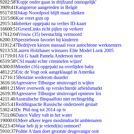
92
02:58
'Kopje onder gaan in drijfzand onmogelijk'
39
09:41
Kangoeroe aangereden in België
95
17:03
IJskap Noordpool blijft maar slinken
33
15:06
Koe vreet gsm op
29
15:34
Inbreker opgepakt na verlies ID-kaart
166
00:51
GroenLinks richt pijlen op verkeer
176
12:04
Vrouw (35) beestachtig vermoord
62
00:33
Sperzieboon favoriet bij kinderen
119
12:47
Bedrijven kiezen massaal voor autochtone werknemers
92
13:53
Lauren Holzhauer winnares Elite Model Look 2005
117
19:01
Ali G haalt Pamela Anderson neer
65
19:58
'CSI maakt echte criminelen wijzer'
63
00:03
Moeder (16) opgepakt na overlijden baby
48
12:25
Eric de Vogt ook aangeklaagd in Amerika
127
16:15
Benzine wederom duurder
36
16:16
Agressieve Tilburgse struisvogel is wijlen
48
01:21
Meer overwerk op verslechterde arbeidsmarkt
26
19:39
Agressieve Tilburgse struisvogel opnieuw los
42
11:40
Australische flitspaalfoto niet rechtsgeldig
26
15:41
Reddingsactie Russische onderzeeër gestart
53
02:43
Dr. Phil nog tot 2014 op tv
75
11:06
Dance Valley valt in het water
190
00:01
Meer afkeer tegen moslimdracht ambtenaren
62
23:45
Waar heb jij je vriend(in) ontmoet?
59
10:37
Politie A'dam doet grootste drugsvangst ooit