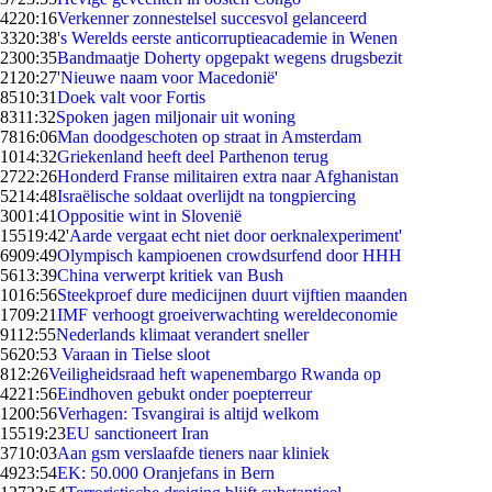
42
20:16
Verkenner zonnestelsel succesvol gelanceerd
33
20:38
's Werelds eerste anticorruptieacademie in Wenen
23
00:35
Bandmaatje Doherty opgepakt wegens drugsbezit
21
20:27
'Nieuwe naam voor Macedonië'
85
10:31
Doek valt voor Fortis
83
11:32
Spoken jagen miljonair uit woning
78
16:06
Man doodgeschoten op straat in Amsterdam
10
14:32
Griekenland heeft deel Parthenon terug
27
22:26
Honderd Franse militairen extra naar Afghanistan
52
14:48
Israëlische soldaat overlijdt na tongpiercing
30
01:41
Oppositie wint in Slovenië
155
19:42
'Aarde vergaat echt niet door oerknalexperiment'
69
09:49
Olympisch kampioenen crowdsurfend door HHH
56
13:39
China verwerpt kritiek van Bush
10
16:56
Steekproef dure medicijnen duurt vijftien maanden
17
09:21
IMF verhoogt groeiverwachting wereldeconomie
91
12:55
Nederlands klimaat verandert sneller
56
20:53
Varaan in Tielse sloot
8
12:26
Veiligheidsraad heft wapenembargo Rwanda op
42
21:56
Eindhoven gebukt onder poepterreur
12
00:56
Verhagen: Tsvangirai is altijd welkom
155
19:23
EU sanctioneert Iran
37
10:03
Aan gsm verslaafde tieners naar kliniek
49
23:54
EK: 50.000 Oranjefans in Bern