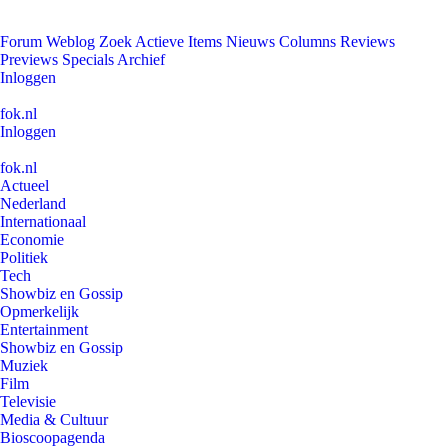
Forum
Weblog
Zoek
Actieve Items
Nieuws
Columns
Reviews
Previews
Specials
Archief
Inloggen
fok.nl
Inloggen
fok.nl
Actueel
Nederland
Internationaal
Economie
Politiek
Tech
Showbiz en Gossip
Opmerkelijk
Entertainment
Showbiz en Gossip
Muziek
Film
Televisie
Media & Cultuur
Bioscoopagenda