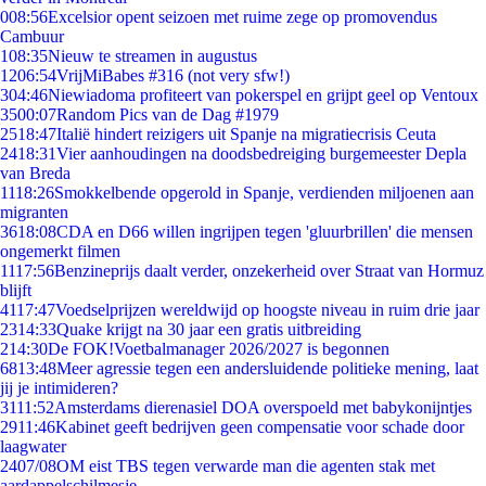
0
08:56
Excelsior opent seizoen met ruime zege op promovendus
Cambuur
1
08:35
Nieuw te streamen in augustus
12
06:54
VrijMiBabes #316 (not very sfw!)
3
04:46
Niewiadoma profiteert van pokerspel en grijpt geel op Ventoux
35
00:07
Random Pics van de Dag #1979
25
18:47
Italië hindert reizigers uit Spanje na migratiecrisis Ceuta
24
18:31
Vier aanhoudingen na doodsbedreiging burgemeester Depla
van Breda
11
18:26
Smokkelbende opgerold in Spanje, verdienden miljoenen aan
migranten
36
18:08
CDA en D66 willen ingrijpen tegen 'gluurbrillen' die mensen
ongemerkt filmen
11
17:56
Benzineprijs daalt verder, onzekerheid over Straat van Hormuz
blijft
41
17:47
Voedselprijzen wereldwijd op hoogste niveau in ruim drie jaar
23
14:33
Quake krijgt na 30 jaar een gratis uitbreiding
2
14:30
De FOK!Voetbalmanager 2026/2027 is begonnen
68
13:48
Meer agressie tegen een andersluidende politieke mening, laat
jij je intimideren?
31
11:52
Amsterdams dierenasiel DOA overspoeld met babykonijntjes
29
11:46
Kabinet geeft bedrijven geen compensatie voor schade door
laagwater
24
07/08
OM eist TBS tegen verwarde man die agenten stak met
aardappelschilmesje