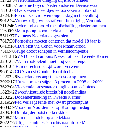
127
23:54
Terroristische dreiging blijft substantieel
170
08:57
Jordanië boycot Nederlandse en Deense waar
78
01:00
Overstekende eendjes veroorzaken autobrand
37
23:16
Een op zes vrouwen ongelukkig met bevalling
90
12:24
Vrouw krijgt werkstraf voor belediging Verdonk
71
12:46
Nederland akkoord met afschaffing clusterbommen
116
00:35
Man pompt zoontje via anus op
55
11:37
Examens Nederlands gestolen
76
17:30
Pornosites moeten aantonen dat model 18 jaar is
64
13:18
CDA pleit via Cohen voor kraakverbod
75
16:40
Jeugd doodt schapen in vernielcompetitie
104
13:16
VVD haalt cartoons Nekschot naar Tweede Kamer
320
12:57
'Anti-rookbeleid moet nog veel strenger'
68
01:04
'Barendrechtse jeugd wordt verwend'
96
01:42
CDA vreest Gouden Kooi deel 2
122
02:28
Nederlanders angsthazen voor spinnen
20
20:17
'Huizenprijzen stijgen 3 procent in 2008 en 2009'
36
22:04
Vloekende presentator ontglipt aan technicus
18
23:42
Zweefvliegtuigje breekt bij noodlanding
23
02:23
Dodenherdenking in Tweede Kamer
33
19:29
Fed verlaagt rente met kwart procentpunt
46
04:59
Vooral in Noorden nat op Koninginnedag
38
09:16
Drankrijder botst op kerkklok
24
08:55
Man mishandeld op atletiekbaan
80
22:56
'Uitgaanspubliek 's nachts naar de kerk'