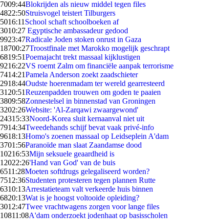
70
09:44
Blokrijden als nieuw middel tegen files
48
22:50
Struisvogel teistert Tilburgers
50
16:11
School schaft schoolboeken af
30
10:27
Egyptische ambassadeur gedood
99
23:47
Radicale Joden stoken onrust in Gaza
187
00:27
Troostfinale met Marokko mogelijk geschrapt
68
19:51
Poemajacht trekt massaal kijklustigen
92
16:22
VS roemt Zalm om financiële aanpak terrorisme
74
14:21
Pamela Anderson zoekt zaadschieter
29
18:44
Oudste hoerenmadam ter wereld gearresteerd
31
20:51
Reuzenpadden trouwen om goden te paaien
38
09:58
Zonnestelsel in binnenstad van Groningen
32
02:26
Website: 'Al-Zarqawi zwaargewond'
243
15:33
Noord-Korea sluit kernaanval niet uit
79
14:34
Tweedehands schijf bevat vaak privé-info
96
18:13
Homo's zoenen massaal op Leidseplein A'dam
37
01:56
Paranoïde man slaat Zaandamse dood
102
16:53
Mijn seksuele geaardheid is
120
22:26
'Hand van God' van de buis
65
11:28
Moeten softdrugs gelegaliseerd worden?
75
12:36
Studenten protesteren tegen plannen Rutte
63
10:13
Arrestatieteam valt verkeerde huis binnen
68
20:13
Wat is je hoogst voltooide opleiding?
30
12:47
Twee vrachtwagens zorgen voor lange files
108
11:08
A'dam onderzoekt jodenhaat op basisscholen