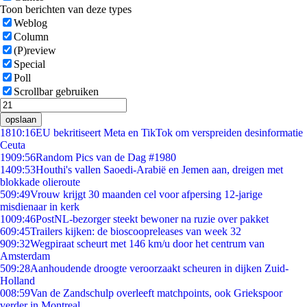
Toon berichten van deze types
Weblog
Column
(P)review
Special
Poll
Scrollbar gebruiken
opslaan
18
10:16
EU bekritiseert Meta en TikTok om verspreiden desinformatie
Ceuta
19
09:56
Random Pics van de Dag #1980
14
09:53
Houthi's vallen Saoedi-Arabië en Jemen aan, dreigen met
blokkade olieroute
5
09:49
Vrouw krijgt 30 maanden cel voor afpersing 12-jarige
misdienaar in kerk
10
09:46
PostNL-bezorger steekt bewoner na ruzie over pakket
6
09:45
Trailers kijken: de bioscoopreleases van week 32
9
09:32
Wegpiraat scheurt met 146 km/u door het centrum van
Amsterdam
5
09:28
Aanhoudende droogte veroorzaakt scheuren in dijken Zuid-
Holland
0
08:59
Van de Zandschulp overleeft matchpoints, ook Griekspoor
verder in Montreal