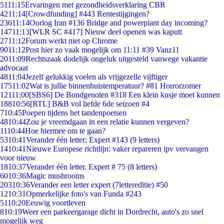
51
11:15
Ervaringen met gezondheidsverklaring CBR
42
11:14
[Crowdfunding] #443 Rentestijgingen?
236
11:14
Oorlog Iran #136 Bridge and powerplant day incoming?
147
11:13
[WLR SC #417] Nieuw deel openen was kaputt
27
11:12
Forum werkt niet op Chrome
90
11:12
Post hier zo vaak mogelijk om 11:11 #39 Vanz11
20
11:09
Rechtszaak dodelijk ongeluk uitgesteld vanwege vakantie
advocaat
48
11:04
Jezelf gelukkig voelen als vrijgezelle vijftiger
175
11:02
Wat is jullie binnenhuistemperatuur? #81 Horrorzomer
121
11:00
[SBS6] De Bondgenoten #318 Een klein kusje moet kunnen
188
10:56
[RTL] B&B vol liefde 6de seizoen #4
7
10:45
Poepen tijdens het tandenpoetsen
48
10:44
Zou je vreemdgaan in een relatie kunnen vergeven?
11
10:44
Hoe hiermee om te gaan?
53
10:41
Verander één letter: Expert #143 (9 letters)
14
10:41
Nieuwe Europese richtlijn: vaker repareren ipv vervangen
voor nieuw
18
10:37
Verander één letter. Expert # 75 (8 letters)
60
10:36
Magic mushrooms
203
10:36
Verander een letter expert (7lettereditie) #50
12
10:31
Opmerkelijke foto's van Funda #243
51
10:20
Eeuwig voortleven
8
10:19
Weer een parkeergarage dicht in Dordrecht, auto's zo snel
mogelijk weg