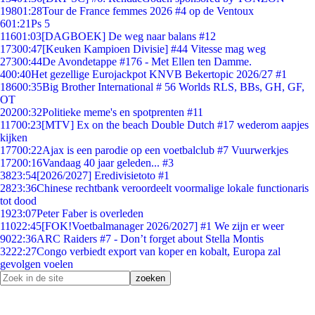
198
01:28
Tour de France femmes 2026 #4 op de Ventoux
6
01:21
Ps 5
116
01:03
[DAGBOEK] De weg naar balans #12
173
00:47
[Keuken Kampioen Divisie] #44 Vitesse mag weg
273
00:44
De Avondetappe #176 - Met Ellen ten Damme.
4
00:40
Het gezellige Eurojackpot KNVB Bekertopic 2026/27 #1
186
00:35
Big Brother International # 56 Worlds RLS, BBs, GH, GF,
OT
202
00:32
Politieke meme's en spotprenten #11
117
00:23
[MTV] Ex on the beach Double Dutch #17 wederom aapjes
kijken
177
00:22
Ajax is een parodie op een voetbalclub #7 Vuurwerkjes
172
00:16
Vandaag 40 jaar geleden... #3
38
23:54
[2026/2027] Eredivisietoto #1
28
23:36
Chinese rechtbank veroordeelt voormalige lokale functionaris
tot dood
19
23:07
Peter Faber is overleden
110
22:45
[FOK!Voetbalmanager 2026/2027] #1 We zijn er weer
90
22:36
ARC Raiders #7 - Don’t forget about Stella Montis
32
22:27
Congo verbiedt export van koper en kobalt, Europa zal
gevolgen voelen