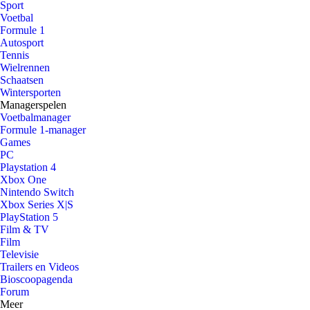
Sport
Voetbal
Formule 1
Autosport
Tennis
Wielrennen
Schaatsen
Wintersporten
Managerspelen
Voetbalmanager
Formule 1-manager
Games
PC
Playstation 4
Xbox One
Nintendo Switch
Xbox Series X|S
PlayStation 5
Film & TV
Film
Televisie
Trailers en Videos
Bioscoopagenda
Forum
Meer