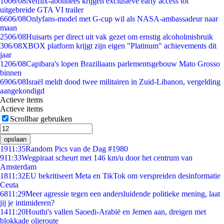
10
06/08
Netflix-abonnees krijgen exclusieve early access tot
uitgebreide GTA VI trailer
66
06/08
Onlyfans-model met G-cup wil als NASA-ambassadeur naar
maan
25
06/08
Huisarts per direct uit vak gezet om ernstig alcoholmisbruik
3
06/08
XBOX platform krijgt zijn eigen "Platinum" achievements dit
jaar
12
06/08
Capibara's lopen Braziliaans parlementsgebouw Mato Grosso
binnen
69
06/08
Israël meldt dood twee militairen in Zuid-Libanon, vergelding
aangekondigd
Actieve items
Actieve items
Scrollbar gebruiken
opslaan
19
11:35
Random Pics van de Dag #1980
9
11:33
Wegpiraat scheurt met 146 km/u door het centrum van
Amsterdam
18
11:32
EU bekritiseert Meta en TikTok om verspreiden desinformatie
Ceuta
68
11:29
Meer agressie tegen een andersluidende politieke mening, laat
jij je intimideren?
14
11:20
Houthi's vallen Saoedi-Arabië en Jemen aan, dreigen met
blokkade olieroute