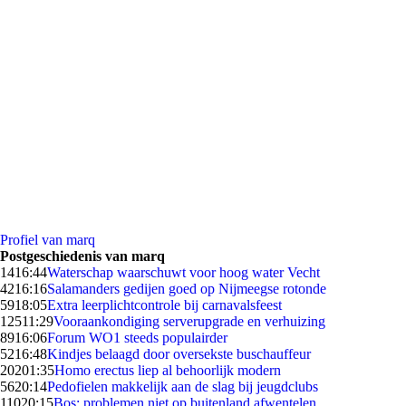
Profiel van marq
Postgeschiedenis van marq
14
16:44
Waterschap waarschuwt voor hoog water Vecht
42
16:16
Salamanders gedijen goed op Nijmeegse rotonde
59
18:05
Extra leerplichtcontrole bij carnavalsfeest
125
11:29
Vooraankondiging serverupgrade en verhuizing
89
16:06
Forum WO1 steeds populairder
52
16:48
Kindjes belaagd door oversekste buschauffeur
202
01:35
Homo erectus liep al behoorlijk modern
56
20:14
Pedofielen makkelijk aan de slag bij jeugdclubs
110
20:15
Bos: problemen niet op buitenland afwentelen