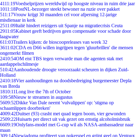
41
11:19
Voedselprijzen wereldwijd op hoogste niveau in ruim drie jaar
10
11:18
PostNL-bezorger steekt bewoner na ruzie over pakket
5
11:17
Vrouw krijgt 30 maanden cel voor afpersing 12-jarige
misdienaar in kerk
25
11:09
Italië hindert reizigers uit Spanje na migratiecrisis Ceuta
29
11:05
Kabinet geeft bedrijven geen compensatie voor schade door
laagwater
6
11:03
Trailers kijken: de bioscoopreleases van week 32
36
11:02
CDA en D66 willen ingrijpen tegen 'gluurbrillen' die mensen
ongemerkt filmen
24
10:54
OM eist TBS tegen verwarde man die agenten stak met
aardappelschilmesje
5
10:42
Aanhoudende droogte veroorzaakt scheuren in dijken Zuid-
Holland
24
10:18
Vier aanhoudingen na doodsbedreiging burgemeester Depla
van Breda
18
10:11
Long live the 7th of October
1
09:58
Nieuw te streamen in augustus
56
09:52
Dikke Van Dale neemt 'vulvalippen' op: 'stigma op
schaamlippen doorbreken'
40
09:42
Duitser (93) crasht met quad tegen boom, vier gewonden
25
09:22
Huisarts per direct uit vak gezet om ernstig alcoholmisbruik
66
09:19
Onlyfans-model met G-cup wil als NASA-ambassadeur naar
maan
3
09:14
Niewiadoma profiteert van pokerspel en grijpt geel op Ventoux