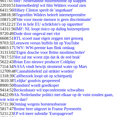
90
17:07
IMF: Nederlandse huizenbubble op klappen
220
10:51
Internetbedrijf wil film Wilders vooraf zien
64
11:56
Hillary Clinton speelt de 'angstkaart'
288
18:38
Tegenfilm Wilders beleeft internetpremière
108
15:28
'Site voor mooie mensen is geen discriminatie'
191
22:21
'Zet in hele EU schrikfoto's op sigaretten'
143
11:56
IMF: NL loopt risico op daling huizenprijzen
97
20:49
Dode door ongeval met vlot
66
08:51
RTL scoort naar eigen zeggen niet genoeg
97
03:32
Leeuwen versus buffels hit op YouTube
68
03:17
UWV: WW-premie kan flink omlaag
313
13:02
'Eigen douche voor Britse moslimscholier'
78
17:53
'Het zal me worst zijn dat ik de eed brak'
56
22:43
Brian Eno nieuwe producer Coldplay
71
14:34
NASA vindt bewijs stromend water op Mars
127
09:48
'Cannabisbeleid zal strikter worden'
13
18:39
Cafébezoek loopt uit op schietpartij
36
10:38
'Lelijke' goudvis geopereerd
89
00:50
Brandstof wordt goedkoper
94
14:52
Beckenbauer wil topconferentie schwalbes
64
22:09
Als Nederlandse politici met elkaar op de vuist zouden gaan,
wie wint er dan?
57
11:36
Ontslag wegens borstenobsessie
58
17:47
Bruine beer uitgezet in Franse Pyreneeën
52
11:23
EP wil meer subsidie 'Europagevoel'