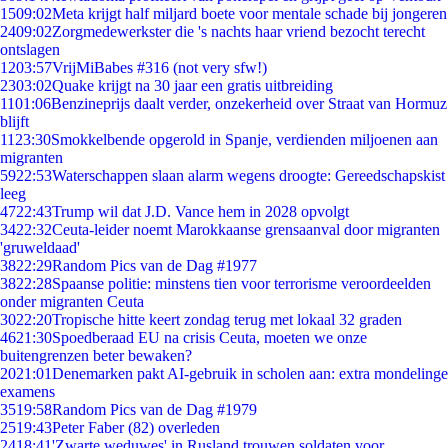
15
09:02
Meta krijgt half miljard boete voor mentale schade bij jongeren
24
09:02
Zorgmedewerkster die 's nachts haar vriend bezocht terecht
ontslagen
12
03:57
VrijMiBabes #316 (not very sfw!)
23
03:02
Quake krijgt na 30 jaar een gratis uitbreiding
11
01:06
Benzineprijs daalt verder, onzekerheid over Straat van Hormuz
blijft
11
23:30
Smokkelbende opgerold in Spanje, verdienden miljoenen aan
migranten
59
22:53
Waterschappen slaan alarm wegens droogte: Gereedschapskist
leeg
47
22:43
Trump wil dat J.D. Vance hem in 2028 opvolgt
34
22:32
Ceuta-leider noemt Marokkaanse grensaanval door migranten
'gruweldaad'
38
22:29
Random Pics van de Dag #1977
38
22:28
Spaanse politie: minstens tien voor terrorisme veroordeelden
onder migranten Ceuta
30
22:20
Tropische hitte keert zondag terug met lokaal 32 graden
46
21:30
Spoedberaad EU na crisis Ceuta, moeten we onze
buitengrenzen beter bewaken?
20
21:01
Denemarken pakt AI-gebruik in scholen aan: extra mondelinge
examens
35
19:58
Random Pics van de Dag #1979
25
19:43
Peter Faber (82) overleden
24
18:41
'Zwarte weduwes' in Rusland trouwen soldaten voor