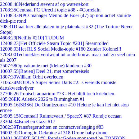
226
08:48
Nederland stevent af op watertekort
17
08:35
Centraal FC Utrecht topic #88 - #CorreiaIn
151
08:33
NPO-manager Menno de Boer (47) op non-actief stuurde
dick-pic rond
7
08:31
Draai hier alle platen in je platenkast #32 (The Torture Never
Stops)
46
08:29
[Netflix #210] TUDUM
124
08:23
[Het Officiële Steam Topic #201] Steamrolled
120
08:03
Het RLS Social Media-topic #160 Zonder Kolonel!!
77
08:00
Techniekles verdwijnt uit onderbouw: maar half zo veel uren
als 2007
25
07:58
Op vakantie met (kleine) kinderen #30
106
07:55
[Breien] Deel 21, met zomerbreisels
18
07:39
William Orbit overleden
71
06:34
MODUS Super Series Darts #2: 's werelds mooiste
dartskweekvijver
277
06:26
Tropisch aquarium #73 - Het blijft toch kriebelen.
4
05:26
EK Atletiek 2026 te Birmingham #1
195
05:16
[SBS6] De Oranjezomer #10 Helene je kan het niet stop
ermee
249
05:15
[Centraal] Ruimtevaart / SpaceX #87 Rondje oceaan
233
04:34
Israel en Gaza #17
30
02:39
Transfergeruchten en contractverlenging #83
160
02:32
Oorlog in Oekraïne #1318 Drone baby drone
134
01:36
[DRT SC] #6: RendacGoden sponsored by TONZON