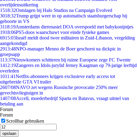
overlijdensuitkering
15
18:32
Ontslagen bij Halo Studios na Campaign Evolved
30
18:32
Trump grijpt weer in op automatisch staatsburgerschap bij
geboorte in VS
31
18:19
Amsterdams dierenasiel DOA overspoeld met babykonijntjes
19
18:06
PS5-doos waarschuwt voor einde fysieke games
69
15:03
Israël meldt dood twee militairen in Zuid-Libanon, vergelding
aangekondigd
29
13:48
NPO-manager Menno de Boer geschorst na dickpic in
groepsapp
1
13:37
Nieuwkomers schitteren bij ruime Europese zege FC Twente
14
12:19
Zangeres en Idols-jurylid Jerney Kaagman op 79-jarige leeftijd
overleden
10
11:41
Netflix-abonnees krijgen exclusieve early access tot
uitgebreide GTA VI trailer
26
07/08
NAVO zet wegens Russische provocatie 250% meer
gevechtsvliegtuigen in
14
07/08
Accell, moederbedrijf Sparta en Batavus, vraagt uitstel van
betaling aan
Forum
Forum
Scrollbar gebruiken
opslaan