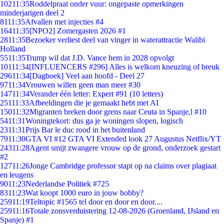
102
11:35
Roddelpraat onder vuur: ongepaste opmerkingen
minderjarigen deel 2
81
11:35
Afvallen met injecties #4
164
11:35
[NPO2] Zomergasten 2026 #1
28
11:35
Bezoeker verliest deel van vinger in waterattractie Walibi
Holland
55
11:35
Trump wil dat J.D. Vance hem in 2028 opvolgt
101
11:34
[INFLUENCERS #296] Alles is welkom kneuzing of breuk
296
11:34
[Dagboek] Veel aan hoofd - Deel 27
97
11:34
Vrouwen willen geen man meer #30
147
11:34
Verander één letter: Expert #91 (10 letters)
251
11:33
Afbeeldingen die je gemaakt hebt met AI
150
11:32
Migranten breken door grens naar Ceuta in Spanje,l #10
54
11:31
Woningtekort: dus ga je woningen slopen, logisch
23
11:31
Prijs Bar le duc rood in het buitenland
79
11:30
GTA VI #12 GTA VI Extended look 27 Augustus Netflix/YT
243
11:28
Agent smijt zwangere vrouw op de grond, onderzoek gestart
#2
127
11:26
Jonge Cambridge professor stapt op na claims over plagiaat
en leugens
90
11:23
Nederlandse Politiek #725
83
11:23
Wat koopt 1000 euro in jouw hobby?
259
11:19
Teltopic #1565 tel door en door en door....
259
11:16
Totale zonsverduistering 12-08-2026 (Groenland, IJsland en
Spanje) #1