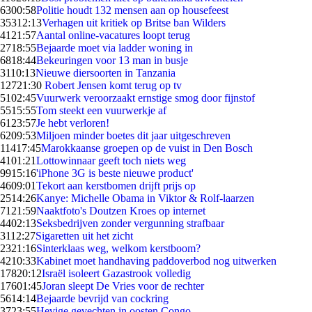
63
00:58
Politie houdt 132 mensen aan op housefeest
353
12:13
Verhagen uit kritiek op Britse ban Wilders
41
21:57
Aantal online-vacatures loopt terug
27
18:55
Bejaarde moet via ladder woning in
68
18:44
Bekeuringen voor 13 man in busje
31
10:13
Nieuwe diersoorten in Tanzania
127
21:30
Robert Jensen komt terug op tv
51
02:45
Vuurwerk veroorzaakt ernstige smog door fijnstof
55
15:55
Tom steekt een vuurwerkje af
61
23:57
Je hebt verloren!
62
09:53
Miljoen minder boetes dit jaar uitgeschreven
114
17:45
Marokkaanse groepen op de vuist in Den Bosch
41
01:21
Lottowinnaar geeft toch niets weg
99
15:16
'iPhone 3G is beste nieuwe product'
46
09:01
Tekort aan kerstbomen drijft prijs op
25
14:26
Kanye: Michelle Obama in Viktor & Rolf-laarzen
71
21:59
Naaktfoto's Doutzen Kroes op internet
44
02:13
Seksbedrijven zonder vergunning strafbaar
31
12:27
Sigaretten uit het zicht
23
21:16
Sinterklaas weg, welkom kerstboom?
42
10:33
Kabinet moet handhaving paddoverbod nog uitwerken
178
20:12
Israël isoleert Gazastrook volledig
176
01:45
Joran sleept De Vries voor de rechter
56
14:14
Bejaarde bevrijd van cockring
37
23:55
Hevige gevechten in oosten Congo