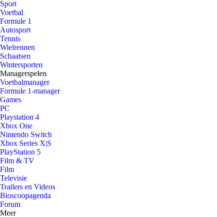
Sport
Voetbal
Formule 1
Autosport
Tennis
Wielrennen
Schaatsen
Wintersporten
Managerspelen
Voetbalmanager
Formule 1-manager
Games
PC
Playstation 4
Xbox One
Nintendo Switch
Xbox Series X|S
PlayStation 5
Film & TV
Film
Televisie
Trailers en Videos
Bioscoopagenda
Forum
Meer