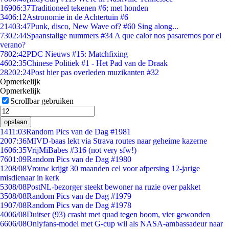
169
06:37
Traditioneel tekenen #6; met honden
34
06:12
Astronomie in de Achtertuin #6
214
03:47
Punk, disco, New Wave of? #60 Sing along...
73
02:44
Spaanstalige nummers #34 A que calor nos pasaremos por el
verano?
78
02:42
PDC Nieuws #15: Matchfixing
46
02:35
Chinese Politiek #1 - Het Pad van de Draak
282
02:24
Post hier pas overleden muzikanten #32
Opmerkelijk
Opmerkelijk
Scrollbar gebruiken
opslaan
14
11:03
Random Pics van de Dag #1981
20
07:36
MIVD-baas lekt via Strava routes naar geheime kazerne
16
06:35
VrijMiBabes #316 (not very sfw!)
76
01:09
Random Pics van de Dag #1980
12
08/08
Vrouw krijgt 30 maanden cel voor afpersing 12-jarige
misdienaar in kerk
53
08/08
PostNL-bezorger steekt bewoner na ruzie over pakket
35
08/08
Random Pics van de Dag #1979
19
07/08
Random Pics van de Dag #1978
40
06/08
Duitser (93) crasht met quad tegen boom, vier gewonden
66
06/08
Onlyfans-model met G-cup wil als NASA-ambassadeur naar