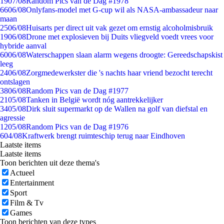
19
07/08
Random Pics van de Dag #1978
66
06/08
Onlyfans-model met G-cup wil als NASA-ambassadeur naar
maan
25
06/08
Huisarts per direct uit vak gezet om ernstig alcoholmisbruik
19
06/08
Drone met explosieven bij Duits vliegveld voedt vrees voor
hybride aanval
60
06/08
Waterschappen slaan alarm wegens droogte: Gereedschapskist
leeg
24
06/08
Zorgmedewerkster die 's nachts haar vriend bezocht terecht
ontslagen
38
06/08
Random Pics van de Dag #1977
21
05/08
Tanken in België wordt nóg aantrekkelijker
34
05/08
Dirk sluit supermarkt op de Wallen na golf van diefstal en
agressie
12
05/08
Random Pics van de Dag #1976
6
04/08
Kraftwerk brengt ruimteschip terug naar Eindhoven
Laatste items
Laatste items
Toon berichten uit deze thema's
Actueel
Entertainment
Sport
Film & Tv
Games
Toon berichten van deze types