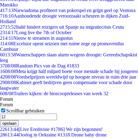
Marokko
4
17:13
Niewiadoma profiteert van pokerspel en grijpt geel op Ventoux
7
16:10
Aanhoudende droogte veroorzaakt scheuren in dijken Zuid-
Holland
27
15:52
Italië hindert reizigers uit Spanje na migratiecrisis Ceuta
23
14:17
Long live the 7th of October
2
14:11
Nieuw te streamen in augustus
1
14:08
Excelsior opent seizoen met ruime zege op promovendus
Cambuur
60
13:58
Waterschappen slaan alarm wegens droogte: Gereedschapskist
leeg
37
08/08
Random Pics van de Dag #1833
16
08/08
Meta krijgt half miljard boete voor mentale schade bij jongeren
42
08/08
Voedselprijzen wereldwijd op hoogste niveau in ruim drie jaar
29
08/08
Kabinet geeft bedrijven geen compensatie voor schade door
laagwater
6
08/08
Trailers kijken: de bioscoopreleases van week 32
Forum
Forum
Scrollbar gebruiken
opslaan
226
13:44
[Live Eredivisie #1786] We zijn begonnen!
286
13:44
Oorlog in Oekraïne #1318 Drone baby drone