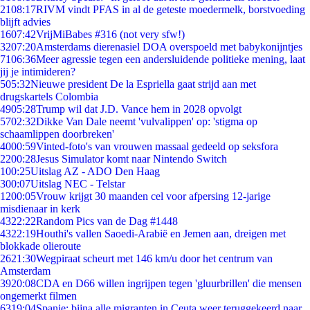
21
08:17
RIVM vindt PFAS in al de geteste moedermelk, borstvoeding
blijft advies
16
07:42
VrijMiBabes #316 (not very sfw!)
32
07:20
Amsterdams dierenasiel DOA overspoeld met babykonijntjes
71
06:36
Meer agressie tegen een andersluidende politieke mening, laat
jij je intimideren?
5
05:32
Nieuwe president De la Espriella gaat strijd aan met
drugskartels Colombia
49
05:28
Trump wil dat J.D. Vance hem in 2028 opvolgt
57
02:32
Dikke Van Dale neemt 'vulvalippen' op: 'stigma op
schaamlippen doorbreken'
40
00:59
Vinted-foto's van vrouwen massaal gedeeld op seksfora
22
00:28
Jesus Simulator komt naar Nintendo Switch
1
00:25
Uitslag AZ - ADO Den Haag
3
00:07
Uitslag NEC - Telstar
12
00:05
Vrouw krijgt 30 maanden cel voor afpersing 12-jarige
misdienaar in kerk
43
22:22
Random Pics van de Dag #1448
43
22:19
Houthi's vallen Saoedi-Arabië en Jemen aan, dreigen met
blokkade olieroute
26
21:30
Wegpiraat scheurt met 146 km/u door het centrum van
Amsterdam
39
20:08
CDA en D66 willen ingrijpen tegen 'gluurbrillen' die mensen
ongemerkt filmen
63
19:04
Spanje: bijna alle migranten in Ceuta weer teruggekeerd naar