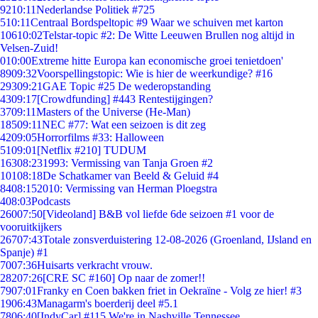
92
10:11
Nederlandse Politiek #725
5
10:11
Centraal Bordspeltopic #9 Waar we schuiven met karton
106
10:02
Telstar-topic #2: De Witte Leeuwen Brullen nog altijd in
Velsen-Zuid!
0
10:00
Extreme hitte Europa kan economische groei tenietdoen'
89
09:32
Voorspellingstopic: Wie is hier de weerkundige? #16
293
09:21
GAE Topic #25 De wederopstanding
43
09:17
[Crowdfunding] #443 Rentestijgingen?
37
09:11
Masters of the Universe (He-Man)
185
09:11
NEC #77: Wat een seizoen is dit zeg
42
09:05
Horrorfilms #33: Halloween
51
09:01
[Netflix #210] TUDUM
163
08:23
1993: Vermissing van Tanja Groen #2
101
08:18
De Schatkamer van Beeld & Geluid #4
84
08:15
2010: Vermissing van Herman Ploegstra
4
08:03
Podcasts
260
07:50
[Videoland] B&B vol liefde 6de seizoen #1 voor de
vooruitkijkers
267
07:43
Totale zonsverduistering 12-08-2026 (Groenland, IJsland en
Spanje) #1
70
07:36
Huisarts verkracht vrouw.
282
07:26
[CRE SC #160] Op naar de zomer!!
79
07:01
Franky en Coen bakken friet in Oekraïne - Volg ze hier! #3
19
06:43
Managarm's boerderij deel #5.1
78
06:40
[IndyCar] #115 We're in Nashville Tennessee