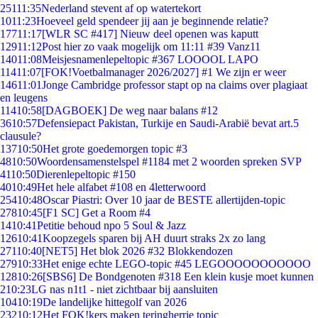
251
11:35
Nederland stevent af op watertekort
10
11:23
Hoeveel geld spendeer jij aan je beginnende relatie?
177
11:17
[WLR SC #417] Nieuw deel openen was kaputt
129
11:12
Post hier zo vaak mogelijk om 11:11 #39 Vanz11
140
11:08
Meisjesnamenlepeltopic #367 LOOOOL LAPO
114
11:07
[FOK!Voetbalmanager 2026/2027] #1 We zijn er weer
146
11:01
Jonge Cambridge professor stapt op na claims over plagiaat
en leugens
114
10:58
[DAGBOEK] De weg naar balans #12
36
10:57
Defensiepact Pakistan, Turkije en Saudi-Arabië bevat art.5
clausule?
137
10:50
Het grote goedemorgen topic #3
48
10:50
Woordensamenstelspel #1184 met 2 woorden spreken SVP
41
10:50
Dierenlepeltopic #150
40
10:49
Het hele alfabet #108 en 4letterwoord
254
10:48
Oscar Piastri: Over 10 jaar de BESTE allertijden-topic
278
10:45
[F1 SC] Get a Room #4
14
10:41
Petitie behoud npo 5 Soul & Jazz
126
10:41
Koopzegels sparen bij AH duurt straks 2x zo lang
271
10:40
[NET5] Het blok 2026 #32 Blokkendozen
279
10:33
Het enige echte LEGO-topic #45 LEGOOOOOOOOOOO
128
10:26
[SBS6] De Bondgenoten #318 Een klein kusje moet kunnen
2
10:23
LG nas n1t1 - niet zichtbaar bij aansluiten
104
10:19
De landelijke hittegolf van 2026
232
10:12
Het FOK!kers maken teringherrie topic