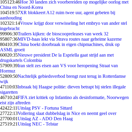
1051
23:46
Hoe 30 landen zich voorbereiden op mogelijke oorlog met
China en Noord-Korea
1045
19:57
XR blokkeert A12 ruim twee uur, agent gebeten bij
aanhouding
1023
21:14
Vrouw krijgt door verwisseling het embryo van ander stel
ingebracht
999
06:30
Trailers kijken: de bioscoopreleases van week 32
958
07:36
MIVD-baas lekt via Strava routes naar geheime kazerne
804
10:39
China boekt doorbraak in eigen chipmachines, druk op
ASML groeit
600
20:35
Nieuwe president De la Espriella gaat strijd aan met
drugskartels Colombia
579
09:39
Iran stelt zes eisen aan VS voor heropening Straat van
Hormuz
528
09:50
Nachtelijk gebiedsverbod brengt rust terug in Rotterdamse
wijk
471
10:03
Inbraak bij Haagse politie: dieven betrapt bij stelen illegale
sigaretten
467
10:24
FIFA ziet kritiek op Infantino als desinformatie, Noorwegen
eist zijn aftreden
424
22:11
Uitslag PSV - Fortuna Sittard
277
22:13
Vollering slaat dubbelslag in Nice en neemt geel over
277
00:01
Uitslag AZ - ADO Den Haag
275
19:21
Uitslag NEC - Telstar