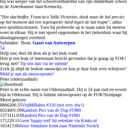
Hij was keeper van het schoolvoetbalelftal van zijn middelbare school
in de Amerikaanse staat Kentucky.
"Het slachtoffer, Francisco Valle-Victorino, dook naar de bal precies
op het moment dat een tegenspeler hard tegen de bal trapte"
, aldus
een sportfunctionaris. Toen hij probeerde op te staan zakte hij meteen
weer in elkaar. Hij is met spoed opgenomen in het ziekenhuis waar hij
dinsdagmorgen overleed.
Submitter:
Bron:
Gazet van Antwerpen
54
Help ons; deel dit item als je het leuk vond
Heb je een leuk of interessant bericht gevonden dat je graag op FOK!
terug ziet?
Tip ons dan via de submit!
Zoek jij altijd de leukste nieuwtjes en kun je daar leuk over schrijven?
Meld je aan als nieuwsposter!
Peter (oldenzaaltjuh)
Peter is de echte naam van Oldenzaaltjuh. Hij is 24 jaar oud en woont
tsja in Oldenzaal. Hij is fultime nieuwsposter op de FOK!frontpage
Meest gelezen
88662
06:35
VrijMiBabes #316 (not very sfw!)
60246
01:09
Random Pics van de Dag #1980
15731
11:03
Random Pics van de Dag #1981
1712
20:11
Geen 'happy end' bij seksdate via Kinky.nl
1054
15:00
Jesus Simulator komt naar Nintendo Switch