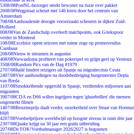
53
08/08
PostNL-bezorger steekt bewoner na ruzie over pakket
26
08/08
Wegpiraat scheurt met 146 km/u door het centrum van
Amsterdam
7
08/08
Aanhoudende droogte veroorzaakt scheuren in dijken Zuid-
Holland
0
08/08
Van de Zandschulp overleeft matchpoints, ook Griekspoor
verder in Montreal
1
08/08
Excelsior opent seizoen met ruime zege op promovendus
Cambuur
2
08/08
Nieuw te streamen in augustus
4
08/08
Niewiadoma profiteert van pokerspel en grijpt geel op Ventoux
35
08/08
Random Pics van de Dag #1979
27
07/08
Italië hindert reizigers uit Spanje na migratiecrisis Ceuta
24
07/08
Vier aanhoudingen na doodsbedreiging burgemeester Depla
van Breda
11
07/08
Smokkelbende opgerold in Spanje, verdienden miljoenen aan
migranten
39
07/08
CDA en D66 willen ingrijpen tegen 'gluurbrillen' die mensen
ongemerkt filmen
14
07/08
Benzineprijs daalt verder, onzekerheid over Straat van Hormuz
blijft
42
07/08
Voedselprijzen wereldwijd op hoogste niveau in ruim drie jaar
23
07/08
Quake krijgt na 30 jaar een gratis uitbreiding
2
07/08
De FOK!Voetbalmanager 2026/2027 is begonnen