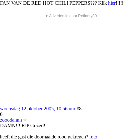
FAN VAN DE RED HOT CHILI PEPPERS??? Klik
hier
!!!!!
▼ Advertentie door Refinery89
woensdag 12 oktober 2005, 10:56 uur
#8
0
zooodannn
DAMN!!! RIP Gozert!
heeft die gast die doorhaalde rood gekregen?
foto