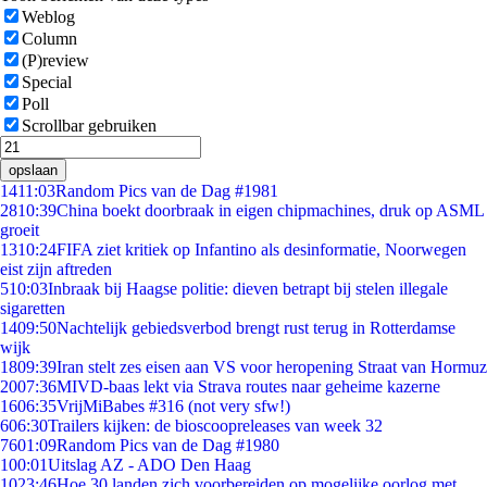
Weblog
Column
(P)review
Special
Poll
Scrollbar gebruiken
opslaan
14
11:03
Random Pics van de Dag #1981
28
10:39
China boekt doorbraak in eigen chipmachines, druk op ASML
groeit
13
10:24
FIFA ziet kritiek op Infantino als desinformatie, Noorwegen
eist zijn aftreden
5
10:03
Inbraak bij Haagse politie: dieven betrapt bij stelen illegale
sigaretten
14
09:50
Nachtelijk gebiedsverbod brengt rust terug in Rotterdamse
wijk
18
09:39
Iran stelt zes eisen aan VS voor heropening Straat van Hormuz
20
07:36
MIVD-baas lekt via Strava routes naar geheime kazerne
16
06:35
VrijMiBabes #316 (not very sfw!)
6
06:30
Trailers kijken: de bioscoopreleases van week 32
76
01:09
Random Pics van de Dag #1980
1
00:01
Uitslag AZ - ADO Den Haag
10
23:46
Hoe 30 landen zich voorbereiden op mogelijke oorlog met