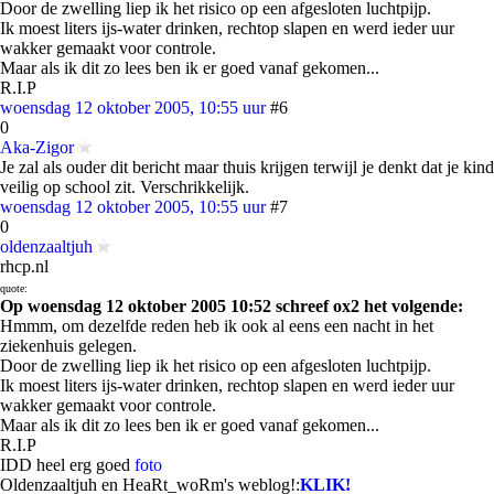
Door de zwelling liep ik het risico op een afgesloten luchtpijp.
Ik moest liters ijs-water drinken, rechtop slapen en werd ieder uur
wakker gemaakt voor controle.
Maar als ik dit zo lees ben ik er goed vanaf gekomen...
R.I.P
woensdag 12 oktober 2005, 10:55 uur
#6
0
Aka-Zigor
Je zal als ouder dit bericht maar thuis krijgen terwijl je denkt dat je kind
veilig op school zit. Verschrikkelijk.
woensdag 12 oktober 2005, 10:55 uur
#7
0
oldenzaaltjuh
rhcp.nl
quote:
Op woensdag 12 oktober 2005 10:52 schreef ox2 het volgende:
Hmmm, om dezelfde reden heb ik ook al eens een nacht in het
ziekenhuis gelegen.
Door de zwelling liep ik het risico op een afgesloten luchtpijp.
Ik moest liters ijs-water drinken, rechtop slapen en werd ieder uur
wakker gemaakt voor controle.
Maar als ik dit zo lees ben ik er goed vanaf gekomen...
R.I.P
IDD heel erg goed
foto
Oldenzaaltjuh en HeaRt_woRm's weblog!:
KLIK!