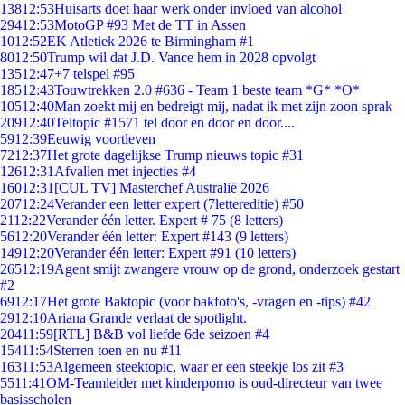
138
12:53
Huisarts doet haar werk onder invloed van alcohol
294
12:53
MotoGP #93 Met de TT in Assen
10
12:52
EK Atletiek 2026 te Birmingham #1
80
12:50
Trump wil dat J.D. Vance hem in 2028 opvolgt
135
12:47
+7 telspel #95
185
12:43
Touwtrekken 2.0 #636 - Team 1 beste team *G* *O*
105
12:40
Man zoekt mij en bedreigt mij, nadat ik met zijn zoon sprak
209
12:40
Teltopic #1571 tel door en door en door....
59
12:39
Eeuwig voortleven
72
12:37
Het grote dagelijkse Trump nieuws topic #31
126
12:31
Afvallen met injecties #4
160
12:31
[CUL TV] Masterchef Australië 2026
207
12:24
Verander een letter expert (7lettereditie) #50
21
12:22
Verander één letter. Expert # 75 (8 letters)
56
12:20
Verander één letter: Expert #143 (9 letters)
149
12:20
Verander één letter: Expert #91 (10 letters)
265
12:19
Agent smijt zwangere vrouw op de grond, onderzoek gestart
#2
69
12:17
Het grote Baktopic (voor bakfoto's, -vragen en -tips) #42
29
12:10
Ariana Grande verlaat de spotlight.
204
11:59
[RTL] B&B vol liefde 6de seizoen #4
154
11:54
Sterren toen en nu #11
163
11:53
Algemeen steektopic, waar er een steekje los zit #3
55
11:41
OM-Teamleider met kinderporno is oud-directeur van twee
basisscholen