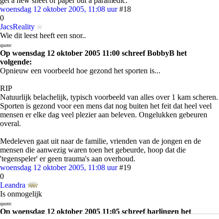
get a new sheet of paper but a paramedic."
woensdag 12 oktober 2005, 11:08 uur
#18
0
JacsReality
Wie dit leest heeft een snor..
quote:
Op woensdag 12 oktober 2005 11:00 schreef BobbyB het
volgende:
Opnieuw een voorbeeld hoe gezond het sporten is...
RIP
Natuurlijk belachelijk, typisch voorbeeld van alles over 1 kam scheren.
Sporten is gezond voor een mens dat nog buiten het feit dat heel veel
mensen er elke dag veel plezier aan beleven. Ongelukken gebeuren
overal.
Medeleven gaat uit naar de familie, vrienden van de jongen en de
mensen die aanwezig waren toen het gebeurde, hoop dat die
'tegenspeler' er geen trauma's aan overhoud.
woensdag 12 oktober 2005, 11:08 uur
#19
0
Leandra
Is onmogelijk
quote:
Op woensdag 12 oktober 2005 11:05 schreef harlingen het