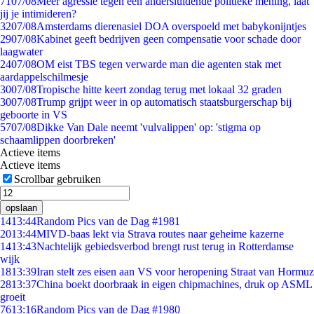
71
07/08
Meer agressie tegen een andersluidende politieke mening, laat
jij je intimideren?
32
07/08
Amsterdams dierenasiel DOA overspoeld met babykonijntjes
29
07/08
Kabinet geeft bedrijven geen compensatie voor schade door
laagwater
24
07/08
OM eist TBS tegen verwarde man die agenten stak met
aardappelschilmesje
30
07/08
Tropische hitte keert zondag terug met lokaal 32 graden
30
07/08
Trump grijpt weer in op automatisch staatsburgerschap bij
geboorte in VS
57
07/08
Dikke Van Dale neemt 'vulvalippen' op: 'stigma op
schaamlippen doorbreken'
Actieve items
Actieve items
Scrollbar gebruiken
opslaan
14
13:44
Random Pics van de Dag #1981
20
13:44
MIVD-baas lekt via Strava routes naar geheime kazerne
14
13:43
Nachtelijk gebiedsverbod brengt rust terug in Rotterdamse
wijk
18
13:39
Iran stelt zes eisen aan VS voor heropening Straat van Hormuz
28
13:37
China boekt doorbraak in eigen chipmachines, druk op ASML
groeit
76
13:16
Random Pics van de Dag #1980