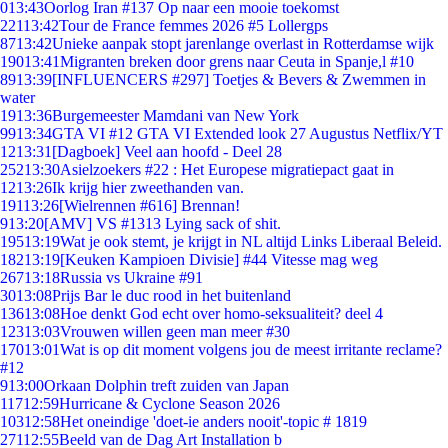
0
13:43
Oorlog Iran #137 Op naar een mooie toekomst
221
13:42
Tour de France femmes 2026 #5 Lollergps
87
13:42
Unieke aanpak stopt jarenlange overlast in Rotterdamse wijk
190
13:41
Migranten breken door grens naar Ceuta in Spanje,l #10
89
13:39
[INFLUENCERS #297] Toetjes & Bevers & Zwemmen in
water
19
13:36
Burgemeester Mamdani van New York
99
13:34
GTA VI #12 GTA VI Extended look 27 Augustus Netflix/YT
12
13:31
[Dagboek] Veel aan hoofd - Deel 28
252
13:30
Asielzoekers #22 : Het Europese migratiepact gaat in
12
13:26
Ik krijg hier zweethanden van.
191
13:26
[Wielrennen #616] Brennan!
9
13:20
[AMV] VS #1313 Lying sack of shit.
195
13:19
Wat je ook stemt, je krijgt in NL altijd Links Liberaal Beleid.
182
13:19
[Keuken Kampioen Divisie] #44 Vitesse mag weg
267
13:18
Russia vs Ukraine #91
30
13:08
Prijs Bar le duc rood in het buitenland
136
13:08
Hoe denkt God echt over homo-seksualiteit? deel 4
123
13:03
Vrouwen willen geen man meer #30
170
13:01
Wat is op dit moment volgens jou de meest irritante reclame?
#12
9
13:00
Orkaan Dolphin treft zuiden van Japan
117
12:59
Hurricane & Cyclone Season 2026
103
12:58
Het oneindige 'doet-ie anders nooit'-topic # 1819
271
12:55
Beeld van de Dag Art Installation b