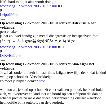
If it's hard to do, it ain't worth doing it!
woensdag 12 oktober 2005, 10:57 uur
#9
0
Leipo666
quote:
Op woensdag 12 oktober 2005 10:50 schreef DsKvEnLo het
volgende:
peacemaker
ja dat zou wel handig zijn met al die agressie op het speelveld
foto
(╯°□°)╯︵ ┻━┻ ლ(ಠ益ಠლ) ٩͡๏̯͡๏۶ ಠ_ಠ ᕕ( ᐛ )ᕗ
woensdag 12 oktober 2005, 10:58 uur
#10
0
DsKvEnLo
quote:
Op woensdag 12 oktober 2005 10:55 schreef Aka-Zigor het
volgende:
Je zal als ouder dit bericht maar thuis krijgen terwijl je denkt dat je kind
veilig op school zit. Verschrikkelijk.
zo moet je blijven denken
foto
wat nou als je kind op school zit en er valt een potlood, het kind bukt
zich, valt voorover en land met z'n hoofd op een tafelpoot die dan de
schedel precies zo raakt dat er een hersenbloeding onstaat waardoor
het hoofdje bijna ontploft van de overdruk.