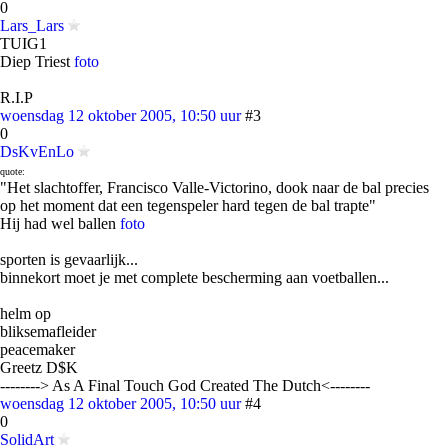
0
Lars_Lars
TUIG1
Diep Triest
foto
R.I.P
woensdag 12 oktober 2005, 10:50 uur
#3
0
DsKvEnLo
quote:
"Het slachtoffer, Francisco Valle-Victorino, dook naar de bal precies
op het moment dat een tegenspeler hard tegen de bal trapte"
Hij had wel ballen
foto
sporten is gevaarlijk...
binnekort moet je met complete bescherming aan voetballen...
helm op
bliksemafleider
peacemaker
Greetz D$K
--------> As A Final Touch God Created The Dutch<--------
woensdag 12 oktober 2005, 10:50 uur
#4
0
SolidArt