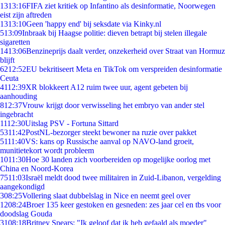
13
13:16
FIFA ziet kritiek op Infantino als desinformatie, Noorwegen
eist zijn aftreden
13
13:10
Geen 'happy end' bij seksdate via Kinky.nl
5
13:09
Inbraak bij Haagse politie: dieven betrapt bij stelen illegale
sigaretten
14
13:06
Benzineprijs daalt verder, onzekerheid over Straat van Hormuz
blijft
62
12:52
EU bekritiseert Meta en TikTok om verspreiden desinformatie
Ceuta
41
12:39
XR blokkeert A12 ruim twee uur, agent gebeten bij
aanhouding
8
12:37
Vrouw krijgt door verwisseling het embryo van ander stel
ingebracht
11
12:30
Uitslag PSV - Fortuna Sittard
53
11:42
PostNL-bezorger steekt bewoner na ruzie over pakket
51
11:40
VS: kans op Russische aanval op NAVO-land groeit,
munitietekort wordt probleem
10
11:30
Hoe 30 landen zich voorbereiden op mogelijke oorlog met
China en Noord-Korea
75
11:03
Israël meldt dood twee militairen in Zuid-Libanon, vergelding
aangekondigd
3
08:25
Vollering slaat dubbelslag in Nice en neemt geel over
12
08:24
Broer 135 keer gestoken en gesneden: zes jaar cel en tbs voor
doodslag Gouda
31
08:18
Britney Spears: "Ik geloof dat ik heb gefaald als moeder"