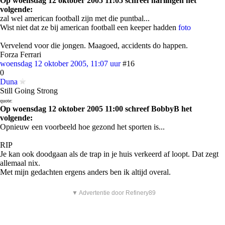
Op woensdag 12 oktober 2005 11:05 schreef harlingen het
volgende:
zal wel american football zijn met die puntbal...
Wist niet dat ze bij american football een keeper hadden
foto
Vervelend voor die jongen. Maagoed, accidents do happen.
Forza Ferrari
woensdag 12 oktober 2005, 11:07 uur
#16
0
Duna
Still Going Strong
quote:
Op woensdag 12 oktober 2005 11:00 schreef BobbyB het
volgende:
Opnieuw een voorbeeld hoe gezond het sporten is...
RIP
Je kan ook doodgaan als de trap in je huis verkeerd af loopt. Dat zegt
allemaal nix.
Met mijn gedachten ergens anders ben ik altijd overal.
▼ Advertentie door Refinery89