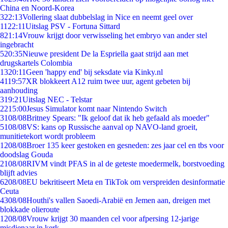
China en Noord-Korea
3
22:13
Vollering slaat dubbelslag in Nice en neemt geel over
11
22:11
Uitslag PSV - Fortuna Sittard
8
21:14
Vrouw krijgt door verwisseling het embryo van ander stel
ingebracht
5
20:35
Nieuwe president De la Espriella gaat strijd aan met
drugskartels Colombia
13
20:11
Geen 'happy end' bij seksdate via Kinky.nl
41
19:57
XR blokkeert A12 ruim twee uur, agent gebeten bij
aanhouding
3
19:21
Uitslag NEC - Telstar
22
15:00
Jesus Simulator komt naar Nintendo Switch
31
08/08
Britney Spears: "Ik geloof dat ik heb gefaald als moeder"
51
08/08
VS: kans op Russische aanval op NAVO-land groeit,
munitietekort wordt probleem
12
08/08
Broer 135 keer gestoken en gesneden: zes jaar cel en tbs voor
doodslag Gouda
21
08/08
RIVM vindt PFAS in al de geteste moedermelk, borstvoeding
blijft advies
62
08/08
EU bekritiseert Meta en TikTok om verspreiden desinformatie
Ceuta
43
08/08
Houthi's vallen Saoedi-Arabië en Jemen aan, dreigen met
blokkade olieroute
12
08/08
Vrouw krijgt 30 maanden cel voor afpersing 12-jarige
misdienaar in kerk