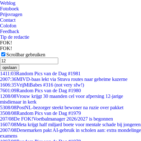
Weblog
Fotoboek
Prijsvragen
Contact
Colofon
Feedback
Tip de redactie
FOK!
FOK!
Scrollbar gebruiken
opslaan
14
11:03
Random Pics van de Dag #1981
20
07:36
MIVD-baas lekt via Strava routes naar geheime kazerne
16
06:35
VrijMiBabes #316 (not very sfw!)
76
01:09
Random Pics van de Dag #1980
12
08/08
Vrouw krijgt 30 maanden cel voor afpersing 12-jarige
misdienaar in kerk
53
08/08
PostNL-bezorger steekt bewoner na ruzie over pakket
35
08/08
Random Pics van de Dag #1979
2
07/08
De FOK!Voetbalmanager 2026/2027 is begonnen
16
07/08
Meta krijgt half miljard boete voor mentale schade bij jongeren
20
07/08
Denemarken pakt AI-gebruik in scholen aan: extra mondelinge
examens