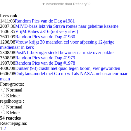
▼ Advertentie door Refinery89
Lees ook
14
11:03
Random Pics van de Dag #1981
20
07:36
MIVD-baas lekt via Strava routes naar geheime kazerne
16
06:35
VrijMiBabes #316 (not very sfw!)
76
01:09
Random Pics van de Dag #1980
12
08/08
Vrouw krijgt 30 maanden cel voor afpersing 12-jarige
misdienaar in kerk
53
08/08
PostNL-bezorger steekt bewoner na ruzie over pakket
35
08/08
Random Pics van de Dag #1979
19
07/08
Random Pics van de Dag #1978
40
06/08
Duitser (93) crasht met quad tegen boom, vier gewonden
66
06/08
Onlyfans-model met G-cup wil als NASA-ambassadeur naar
maan
Font-grootte:
Normaal
Kleiner
regelhoogte :
Normaal
Kleiner
54 reacties
Reactiepagina:
1
2