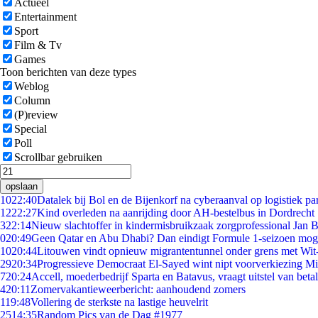
Actueel
Entertainment
Sport
Film & Tv
Games
Toon berichten van deze types
Weblog
Column
(P)review
Special
Poll
Scrollbar gebruiken
opslaan
10
22:40
Datalek bij Bol en de Bijenkorf na cyberaanval op logistiek pa
12
22:27
Kind overleden na aanrijding door AH-bestelbus in Dordrecht
3
22:14
Nieuw slachtoffer in kindermisbruikzaak zorgprofessional Jan B
0
20:49
Geen Qatar en Abu Dhabi? Dan eindigt Formule 1-seizoen moge
10
20:44
Litouwen vindt opnieuw migrantentunnel onder grens met Wit
29
20:34
Progressieve Democraat El-Sayed wint nipt voorverkiezing M
7
20:24
Accell, moederbedrijf Sparta en Batavus, vraagt uitstel van beta
4
20:11
Zomervakantieweerbericht: aanhoudend zomers
1
19:48
Vollering de sterkste na lastige heuvelrit
25
14:35
Random Pics van de Dag #1977