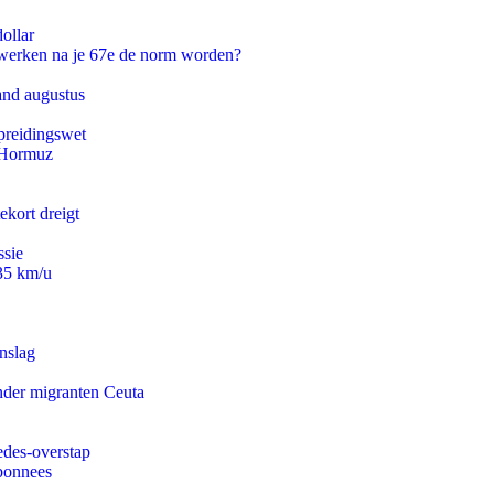
ollar
 werken na je 67e de norm worden?
and augustus
preidingswet
n Hormuz
ekort dreigt
ssie
235 km/u
nslag
onder migranten Ceuta
edes-overstap
abonnees