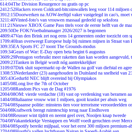
6
14:04
The Division Resurgence nu gratis op pc
24
12:52
Hackers roven Coldcard-bitcoinwallets leeg voor 114 miljoen d
39
12:15
Doorwerken na AOW-leeftijd vaker vastgelegd in cao's, moet
32
11:40
Vinted-foto's van vrouwen massaal gedeeld op seksfora
1
11:21
Nieuwe XBOX Game Pass titels voor de eerste helft van de ma
2
09:50
De FOK!Voetbalmanager 2026/2027 is begonnen
48
09:47
Van den Brink zet nog eens 14 gemeenten onder toezicht om s
17
09:40
Iran overweegt Europese hulp bij ruimen mijnen in Straat va
3
09:35
EA Sports FC 27 toont The Grounds-modus
1
09:34
Gears of War: E-Day open beta begint 6 augustus
36
09:29
Pentagon verbruikt meer raketten dan kan worden aangevuld, t
20
09:23
Tanken in België wordt nóg aantrekkelijker
31
09:07
Dirk sluit supermarkt op de Wallen na golf van diefstal en agre
13
08:53
Nederlander (23) aangehouden in Duitsland na snelheid van 
3
05:43
Gedurfd NEC blijft overeind bij Olympiakos
14
05/08
Long live the 7th of October
12
05/08
Random Pics van de Dag #1976
20
04/08
OM: vierde verdachte (18) vast op verdenking van beramen aa
14
04/08
Italiaanse vrouw wint 1 miljoen, gooit kraslot per abuis weg
27
04/08
Spaanse politie: minstens tien voor terrorisme veroordeelden 
5
04/08
Kraftwerk brengt ruimteschip terug naar Eindhoven
1
04/08
Reusser wint tijdrit en neemt geel over, Nooijen knap tweede
7
04/08
Vakantiekiekje Verstappen en Wolff voedt geruchten over Merc
18
04/08
Spotify bereikt mijlpaal, voor het eerst 300 miljoen premium-
27
04/08
Houthi's vallen luchthaven Najran in Saoedi-Arabië aan