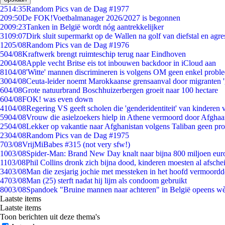
25
14:35
Random Pics van de Dag #1977
2
09:50
De FOK!Voetbalmanager 2026/2027 is begonnen
20
09:23
Tanken in België wordt nóg aantrekkelijker
31
09:07
Dirk sluit supermarkt op de Wallen na golf van diefstal en agre
12
05/08
Random Pics van de Dag #1976
5
04/08
Kraftwerk brengt ruimteschip terug naar Eindhoven
20
04/08
Apple vecht Britse eis tot inbouwen backdoor in iCloud aan
81
04/08
'Witte' mannen discrimineren is volgens OM geen enkel probl
30
04/08
Ceuta-leider noemt Marokkaanse grensaanval door migranten 
6
04/08
Grote natuurbrand Boschhuizerbergen groeit naar 100 hectare
6
04/08
FOK! was even down
41
04/08
Regering VS geeft scholen die 'genderidentiteit' van kinderen
59
04/08
Vrouw die asielzoekers hielp in Athene vermoord door Afghaa
25
04/08
Lekker op vakantie naar Afghanistan volgens Taliban geen pr
23
04/08
Random Pics van de Dag #1975
7
03/08
VrijMiBabes #315 (not very sfw!)
10
03/08
Spider-Man: Brand New Day knalt naar bijna 800 miljoen eur
11
03/08
Phil Collins dronk zich bijna dood, kinderen moesten al afsch
34
03/08
Man die zesjarig jochie met messteken in het hoofd vermoordde 
47
03/08
Man (25) sterft nadat hij lijm als condoom gebruikt
80
03/08
Spandoek "Bruine mannen naar achteren" in België opeens wèl
Laatste items
Laatste items
Toon berichten uit deze thema's