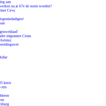
ling aan
 werken na je 67e de norm worden?
rtner Ceva
logsmisdadigers'
ssie
'gruweldaad'
onder migranten Ceuta
n Hormuz
preidingswet
ollar
235 km/u
 reis
obleem
eem
rsburg