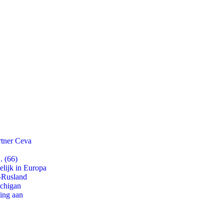
rtner Ceva
. (66)
lijk in Europa
-Rusland
ichigan
ling aan