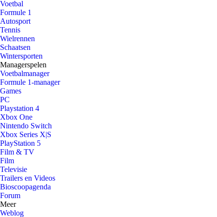
Voetbal
Formule 1
Autosport
Tennis
Wielrennen
Schaatsen
Wintersporten
Managerspelen
Voetbalmanager
Formule 1-manager
Games
PC
Playstation 4
Xbox One
Nintendo Switch
Xbox Series X|S
PlayStation 5
Film & TV
Film
Televisie
Trailers en Videos
Bioscoopagenda
Forum
Meer
Weblog