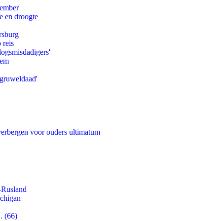
tember
e en droogte
rsburg
 reis
logsmisdadigers'
eem
'gruweldaad'
 verbergen voor ouders ultimatum
-Rusland
ichigan
. (66)