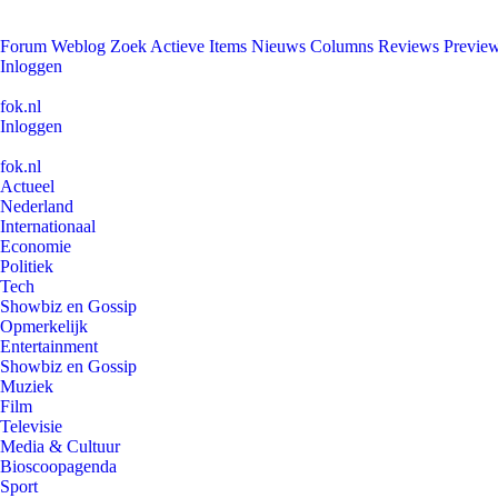
Forum
Weblog
Zoek
Actieve Items
Nieuws
Columns
Reviews
Previe
Inloggen
fok.nl
Inloggen
fok.nl
Actueel
Nederland
Internationaal
Economie
Politiek
Tech
Showbiz en Gossip
Opmerkelijk
Entertainment
Showbiz en Gossip
Muziek
Film
Televisie
Media & Cultuur
Bioscoopagenda
Sport