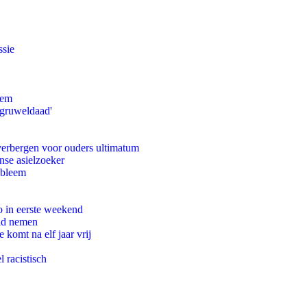
ssie
eem
'gruweldaad'
 verbergen voor ouders ultimatum
nse asielzoeker
obleem
o in eerste weekend
eid nemen
komt na elf jaar vrij
 racistisch