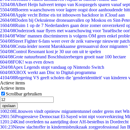
32
04/08
Albert Heijn halveert tempo van Koopzegels sparen vanaf sep
55
04/08
Boeren waarschuwen voor lagere oogst door aanhoudende hitt
20
04/08
Apple vecht Britse eis tot inbouwen backdoor in iCloud aan
26
04/08
Doden bij Oekraïense droneaanvallen op Moskou en Sint-Pete
16
04/08
Ruim 1 op de 7 Nederlanders gaan deze zomer onverzekerd op
23
04/08
Onderzoek naar flyers met waarschuwing voor 'Israëlische oor
81
04/08
'Witte' mannen discrimineren is volgens OM geen enkel probl
5
04/08
Street Fighter 6-fans weer over de zeik vanwege nieuwste patch
30
04/08
Ceuta-leider noemt Marokkaanse grensaanval door migranten 
5
04/08
Control Resonant kost je 30 uur om uit te spelen
6
04/08
Grote natuurbrand Boschhuizerbergen groeit naar 100 hectare
6
04/08
FOK! was even down
2
04/08
Apex Legends stopt vandaag op Nintendo Switch
6
04/08
XBOX werkt aan Disc to Digital-programma
41
04/08
Regering VS geeft scholen die 'genderidentiteit' van kinderen
Actieve items
Actieve items
Scrollbar gebruiken
opslaan
10
02:08
Litouwen vindt opnieuw migrantentunnel onder grens met Wit
29
01:56
Progressieve Democraat El-Sayed wint nipt voorverkiezing M
12
01:24
Kind overleden na aanrijding door AH-bestelbus in Dordrecht
3
01:23
Nieuw slachtoffer in kindermisbruikzaak zorgprofessional Jan B