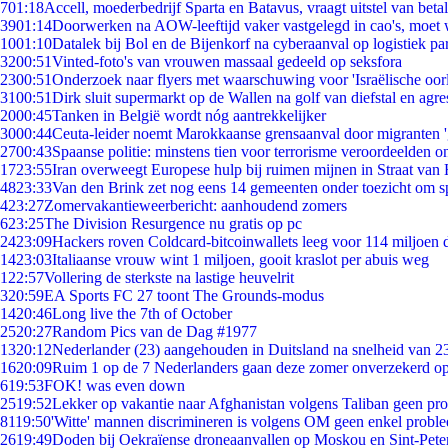
7
01:18
Accell, moederbedrijf Sparta en Batavus, vraagt uitstel van beta
39
01:14
Doorwerken na AOW-leeftijd vaker vastgelegd in cao's, moet
10
01:10
Datalek bij Bol en de Bijenkorf na cyberaanval op logistiek pa
32
00:51
Vinted-foto's van vrouwen massaal gedeeld op seksfora
23
00:51
Onderzoek naar flyers met waarschuwing voor 'Israëlische oor
31
00:51
Dirk sluit supermarkt op de Wallen na golf van diefstal en agre
20
00:45
Tanken in België wordt nóg aantrekkelijker
30
00:44
Ceuta-leider noemt Marokkaanse grensaanval door migranten 
27
00:43
Spaanse politie: minstens tien voor terrorisme veroordeelden 
17
23:55
Iran overweegt Europese hulp bij ruimen mijnen in Straat va
48
23:33
Van den Brink zet nog eens 14 gemeenten onder toezicht om s
4
23:27
Zomervakantieweerbericht: aanhoudend zomers
6
23:25
The Division Resurgence nu gratis op pc
24
23:09
Hackers roven Coldcard-bitcoinwallets leeg voor 114 miljoen d
14
23:03
Italiaanse vrouw wint 1 miljoen, gooit kraslot per abuis weg
1
22:57
Vollering de sterkste na lastige heuvelrit
3
20:59
EA Sports FC 27 toont The Grounds-modus
14
20:46
Long live the 7th of October
25
20:27
Random Pics van de Dag #1977
13
20:12
Nederlander (23) aangehouden in Duitsland na snelheid van 
16
20:09
Ruim 1 op de 7 Nederlanders gaan deze zomer onverzekerd op
6
19:53
FOK! was even down
25
19:52
Lekker op vakantie naar Afghanistan volgens Taliban geen pr
81
19:50
'Witte' mannen discrimineren is volgens OM geen enkel probl
26
19:49
Doden bij Oekraïense droneaanvallen op Moskou en Sint-Pete