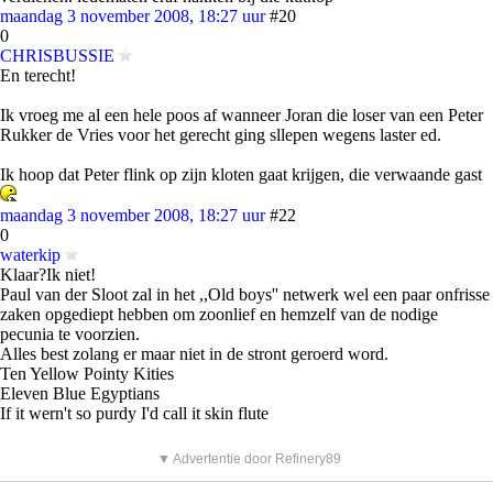
maandag 3 november 2008, 18:27 uur
#20
0
CHRISBUSSIE
En terecht!
Ik vroeg me al een hele poos af wanneer Joran die loser van een Peter
Rukker de Vries voor het gerecht ging sllepen wegens laster ed.
Ik hoop dat Peter flink op zijn kloten gaat krijgen, die verwaande gast
maandag 3 november 2008, 18:27 uur
#22
0
waterkip
Klaar?Ik niet!
Paul van der Sloot zal in het ,,Old boys'' netwerk wel een paar onfrisse
zaken opgediept hebben om zoonlief en hemzelf van de nodige
pecunia te voorzien.
Alles best zolang er maar niet in de stront geroerd word.
Ten Yellow Pointy Kities
Eleven Blue Egyptians
If it wern't so purdy I'd call it skin flute
▼ Advertentie door Refinery89