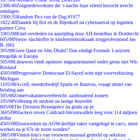
23
06:40
Zorgmedewerkster die 's nachts haar vriend bezocht terecht
ontslagen
33
00:35
Random Pics van de Dag #1977
18
22:40
Datalek bij Bol en de Bijenkorf na cyberaanval op logistiek
partner Ceva
33
05/08
Kind overleden na aanrijding door AH-bestelbus in Dordrecht
6
05/08
Nieuw slachtoffer in kindermisbruikzaak zorgprofessional Jan
B. (66)
3
05/08
Geen Qatar en Abu Dhabi? Dan eindigt Formule 1-seizoen
mogelijk in Europa
5
05/08
Litouwen vindt opnieuw migrantentunnel onder grens met Wit-
Rusland
45
05/08
Progressieve Democraat El-Sayed wint nipt voorverkiezing
Michigan
11
05/08
Accell, moederbedrijf Sparta en Batavus, vraagt uitstel van
betaling aan
5
05/08
Zomervakantieweerbericht: aanhoudend zomers
1
05/08
Vollering de sterkste na lastige heuvelrit
8
05/08
The Division Resurgence nu gratis op pc
36
05/08
Hackers roven Coldcard-bitcoinwallets leeg voor 114 miljoen
dollar
45
05/08
Doorwerken na AOW-leeftijd vaker vastgelegd in cao's, moet
werken na je 67e de norm worden?
38
05/08
Vinted-foto's van vrouwen massaal gedeeld op seksfora