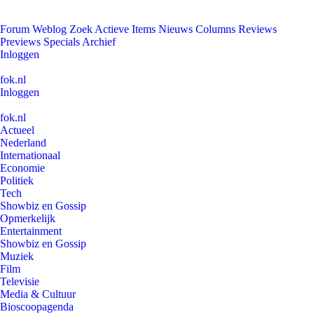
Forum
Weblog
Zoek
Actieve Items
Nieuws
Columns
Reviews
Previews
Specials
Archief
Inloggen
fok.nl
Inloggen
fok.nl
Actueel
Nederland
Internationaal
Economie
Politiek
Tech
Showbiz en Gossip
Opmerkelijk
Entertainment
Showbiz en Gossip
Muziek
Film
Televisie
Media & Cultuur
Bioscoopagenda