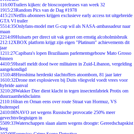
1
16:00
Trailers kijken: de bioscoopreleases van week 32
19
15:23
Random Pics van de Dag #1978
4
15:21
Netflix-abonnees krijgen exclusieve early access tot uitgebreide
GTA VI trailer
55
14:35
Onlyfans-model met G-cup wil als NASA-ambassadeur naar
maan
22
14:09
Huisarts per direct uit vak gezet om ernstig alcoholmisbruik
2
12:12
XBOX platform krijgt zijn eigen "Platinum" achievements dit
jaar
12
11:27
Capibara's lopen Braziliaans parlementsgebouw Mato Grosso
binnen
44
10:59
Israël meldt dood twee militairen in Zuid-Libanon, vergelding
aangekondigd
15
10:48
Hiroshima herdenkt slachtoffers atoombom, 81 jaar later
16
10:32
Drone met explosieven bij Duits vliegveld voedt vrees voor
hybride aanval
32
10:28
Wakker Dier dient klacht in tegen insectenfabriek Protix om
duurzaamheidsclaims
21
10:16
Iran en Oman eens over route Straat van Hormuz, VS
buitenspel
24
10:08
NAVO zet wegens Russische provocatie 250% meer
gevechtsvliegtuigen in
55
09:33
Waterschappen slaan alarm wegens droogte: Gereedschapskist
leeg
1
07:00
Forensics: Crime Scene Detective