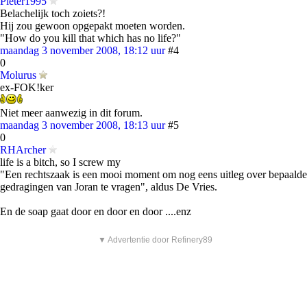
Pieter1995
Belachelijk toch zoiets?!
Hij zou gewoon opgepakt moeten worden.
"How do you kill that which has no life?"
maandag 3 november 2008, 18:12 uur
#4
0
Molurus
ex-FOK!ker
Niet meer aanwezig in dit forum.
maandag 3 november 2008, 18:13 uur
#5
0
RHArcher
life is a bitch, so I screw my
"Een rechtszaak is een mooi moment om nog eens uitleg over bepaalde
gedragingen van Joran te vragen", aldus De Vries.
En de soap gaat door en door en door ....enz
▼ Advertentie door Refinery89