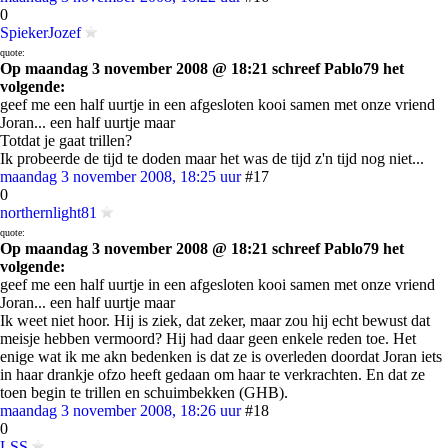
0
SpiekerJozef
quote:
Op maandag 3 november 2008 @ 18:21 schreef Pablo79 het
volgende:
geef me een half uurtje in een afgesloten kooi samen met onze vriend
Joran... een half uurtje maar
Totdat je gaat trillen?
Ik probeerde de tijd te doden maar het was de tijd z'n tijd nog niet...
maandag 3 november 2008, 18:25 uur
#17
0
northernlight81
quote:
Op maandag 3 november 2008 @ 18:21 schreef Pablo79 het
volgende:
geef me een half uurtje in een afgesloten kooi samen met onze vriend
Joran... een half uurtje maar
Ik weet niet hoor. Hij is ziek, dat zeker, maar zou hij echt bewust dat
meisje hebben vermoord? Hij had daar geen enkele reden toe. Het
enige wat ik me akn bedenken is dat ze is overleden doordat Joran iets
in haar drankje ofzo heeft gedaan om haar te verkrachten. En dat ze
toen begin te trillen en schuimbekken (GHB).
maandag 3 november 2008, 18:26 uur
#18
0
LSS