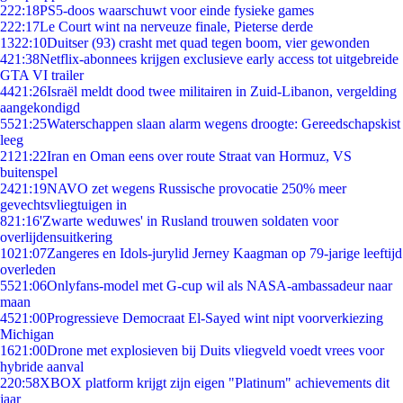
2
22:18
PS5-doos waarschuwt voor einde fysieke games
2
22:17
Le Court wint na nerveuze finale, Pieterse derde
13
22:10
Duitser (93) crasht met quad tegen boom, vier gewonden
4
21:38
Netflix-abonnees krijgen exclusieve early access tot uitgebreide
GTA VI trailer
44
21:26
Israël meldt dood twee militairen in Zuid-Libanon, vergelding
aangekondigd
55
21:25
Waterschappen slaan alarm wegens droogte: Gereedschapskist
leeg
21
21:22
Iran en Oman eens over route Straat van Hormuz, VS
buitenspel
24
21:19
NAVO zet wegens Russische provocatie 250% meer
gevechtsvliegtuigen in
8
21:16
'Zwarte weduwes' in Rusland trouwen soldaten voor
overlijdensuitkering
10
21:07
Zangeres en Idols-jurylid Jerney Kaagman op 79-jarige leeftijd
overleden
55
21:06
Onlyfans-model met G-cup wil als NASA-ambassadeur naar
maan
45
21:00
Progressieve Democraat El-Sayed wint nipt voorverkiezing
Michigan
16
21:00
Drone met explosieven bij Duits vliegveld voedt vrees voor
hybride aanval
2
20:58
XBOX platform krijgt zijn eigen "Platinum" achievements dit
jaar