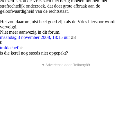
zichzelf is zou de Vries zich niet bezig moeten houden met
strafrechtelijk onderzoek, dat doet grote afbraak aan de
geloofwaardigheid van de rechtsstaat.
Het zou daarom juist heel goed zijn als de Vries hiervoor wordt
vervolgd.
Niet meer aanwezig in dit forum.
maandag 3 november 2008, 18:15 uur
#8
0
tmfdechef
is die kerel nog steeds niet opgepakt?
▼ Advertentie door Refinery89