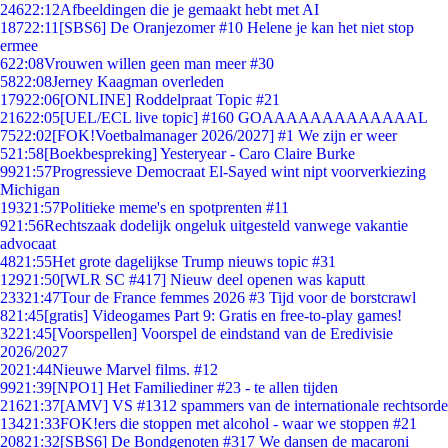
246
22:12
Afbeeldingen die je gemaakt hebt met AI
187
22:11
[SBS6] De Oranjezomer #10 Helene je kan het niet stop
ermee
6
22:08
Vrouwen willen geen man meer #30
58
22:08
Jerney Kaagman overleden
179
22:06
[ONLINE] Roddelpraat Topic #21
216
22:05
[UEL/ECL live topic] #160 GOAAAAAAAAAAAAAL
75
22:02
[FOK!Voetbalmanager 2026/2027] #1 We zijn er weer
5
21:58
[Boekbespreking] Yesteryear - Caro Claire Burke
99
21:57
Progressieve Democraat El-Sayed wint nipt voorverkiezing
Michigan
193
21:57
Politieke meme's en spotprenten #11
9
21:56
Rechtszaak dodelijk ongeluk uitgesteld vanwege vakantie
advocaat
48
21:55
Het grote dagelijkse Trump nieuws topic #31
129
21:50
[WLR SC #417] Nieuw deel openen was kaputt
233
21:47
Tour de France femmes 2026 #3 Tijd voor de borstcrawl
8
21:45
[gratis] Videogames Part 9: Gratis en free-to-play games!
32
21:45
[Voorspellen] Voorspel de eindstand van de Eredivisie
2026/2027
20
21:44
Nieuwe Marvel films. #12
99
21:39
[NPO1] Het Familiediner #23 - te allen tijden
216
21:37
[AMV] VS #1312 spammers van de internationale rechtsorde
134
21:33
FOK!ers die stoppen met alcohol - waar we stoppen #21
208
21:32
[SBS6] De Bondgenoten #317 We dansen de macaroni