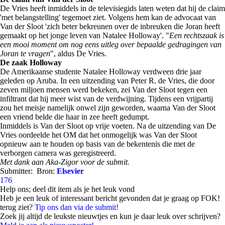
De Vries heeft inmiddels in de televisiegids laten weten dat hij de claim
'met belangstelling' tegemoet ziet. Volgens hem kan de advocaat van
Van der Sloot 'zich beter bekreunen over de inbreuken die Joran heeft
gemaakt op het jonge leven van Natalee Holloway'. "
Een rechtszaak is
een mooi moment om nog eens uitleg over bepaalde gedragingen van
Joran te vragen
", aldus De Vries.
De zaak Holloway
De Amerikaanse studente Natalee Holloway verdween drie jaar
geleden op Aruba. In een uitzending van Peter R. de Vries, die door
zeven miljoen mensen werd bekeken, zei Van der Sloot tegen een
infiltrant dat hij meer wist van de verdwijning. Tijdens een vrijpartij
zou het meisje namelijk onwel zijn geworden, waarna Van der Sloot
een vriend belde die haar in zee heeft gedumpt.
Inmiddels is Van der Sloot op vrije voeten. Na de uitzending van De
Vries oordeelde het OM dat het onmogelijk was Van der Sloot
opnieuw aan te houden op basis van de bekentenis die met de
verborgen camera was geregistreerd.
Met dank aan Aka-Zigor voor de submit.
Submitter:
Bron:
Elsevier
176
Help ons; deel dit item als je het leuk vond
Heb je een leuk of interessant bericht gevonden dat je graag op FOK!
terug ziet?
Tip ons dan via de submit!
Zoek jij altijd de leukste nieuwtjes en kun je daar leuk over schrijven?