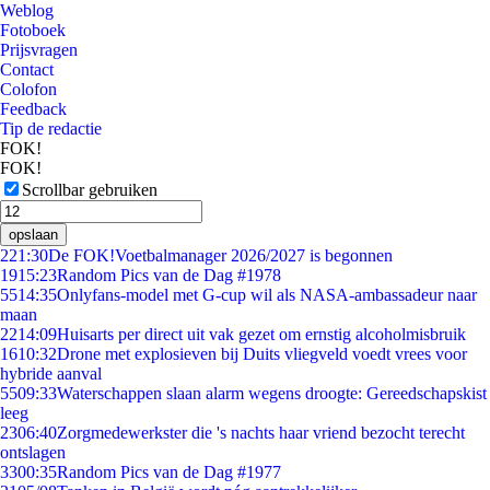
Weblog
Fotoboek
Prijsvragen
Contact
Colofon
Feedback
Tip de redactie
FOK!
FOK!
Scrollbar gebruiken
opslaan
2
21:30
De FOK!Voetbalmanager 2026/2027 is begonnen
19
15:23
Random Pics van de Dag #1978
55
14:35
Onlyfans-model met G-cup wil als NASA-ambassadeur naar
maan
22
14:09
Huisarts per direct uit vak gezet om ernstig alcoholmisbruik
16
10:32
Drone met explosieven bij Duits vliegveld voedt vrees voor
hybride aanval
55
09:33
Waterschappen slaan alarm wegens droogte: Gereedschapskist
leeg
23
06:40
Zorgmedewerkster die 's nachts haar vriend bezocht terecht
ontslagen
33
00:35
Random Pics van de Dag #1977