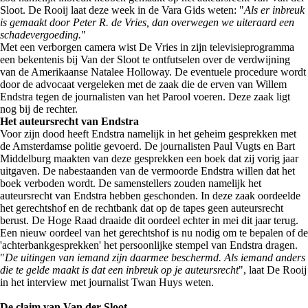
Sloot. De Rooij laat deze week in de Vara Gids weten: "
Als er inbreuk
is gemaakt door Peter R. de Vries, dan overwegen we uiteraard een
schadevergoeding.
"
Met een verborgen camera wist De Vries in zijn televisieprogramma
een bekentenis bij Van der Sloot te ontfutselen over de verdwijning
van de Amerikaanse Natalee Holloway. De eventuele procedure wordt
door de advocaat vergeleken met de zaak die de erven van Willem
Endstra tegen de journalisten van het Parool voeren. Deze zaak ligt
nog bij de rechter.
Het auteursrecht van Endstra
Voor zijn dood heeft Endstra namelijk in het geheim gesprekken met
de Amsterdamse politie gevoerd. De journalisten Paul Vugts en Bart
Middelburg maakten van deze gesprekken een boek dat zij vorig jaar
uitgaven. De nabestaanden van de vermoorde Endstra willen dat het
boek verboden wordt. De samenstellers zouden namelijk het
auteursrecht van Endstra hebben geschonden. In deze zaak oordeelde
het gerechtshof en de rechtbank dat op de tapes geen auteursrecht
berust. De Hoge Raad draaide dit oordeel echter in mei dit jaar terug.
Een nieuw oordeel van het gerechtshof is nu nodig om te bepalen of de
'achterbankgesprekken' het persoonlijke stempel van Endstra dragen.
"
De uitingen van iemand zijn daarmee beschermd. Als iemand anders
die te gelde maakt is dat een inbreuk op je auteursrecht
", laat De Rooij
in het interview met journalist Twan Huys weten.
De claim van Van der Sloot