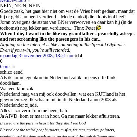
RedDevil085
NEIN, NEIN, NEIN
Goede zaak, het gaat hier niet om wat de Vries heeft gedaan, maar dat
hij er geld aan heeft verdiend... Mede dankzij die klootviool heeft
Joran overigens de status van BNer verworven en daar kan hij (in de
toekomst) nog lekker aan verdienen... Thnx Peter
When I die, I want to die like my grandfather - peacefully asleep -
and not screaming like the passengers in his car...
Arguing on the Internet is like competing in the Special Olympics.
Even if you win, you're still retarded.
maandag 3 november 2008, 18:21 uur
#14
0
Core.
schizo eend
Als ik Joran tegenkom in Nederland zal ik 'm eens effe flink
doodslaan.
Wat een klootzak.
Nederland mag van mij ook doodvallen, wat een KUTland is het
geworden zeg. Ik schaam mij in dit Nederland anno 2008 als
Nederlander zijnde.
Alles is zo verrot om me heen, bah.
Ja AIVD, kom er maar in hoor. Ga me maar lekker afluisteren.
Blessed are the pure in heart: for they shall see God
Blessed are the weird people (poets, misfits, writers, mystics, painters,
troubadours) for they teach us to see the world through different eyes