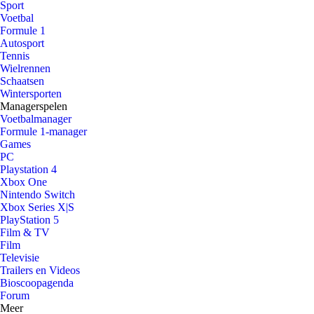
Sport
Voetbal
Formule 1
Autosport
Tennis
Wielrennen
Schaatsen
Wintersporten
Managerspelen
Voetbalmanager
Formule 1-manager
Games
PC
Playstation 4
Xbox One
Nintendo Switch
Xbox Series X|S
PlayStation 5
Film & TV
Film
Televisie
Trailers en Videos
Bioscoopagenda
Forum
Meer