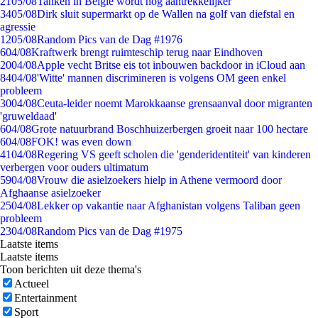
21
05/08
Tanken in België wordt nóg aantrekkelijker
34
05/08
Dirk sluit supermarkt op de Wallen na golf van diefstal en
agressie
12
05/08
Random Pics van de Dag #1976
6
04/08
Kraftwerk brengt ruimteschip terug naar Eindhoven
20
04/08
Apple vecht Britse eis tot inbouwen backdoor in iCloud aan
84
04/08
'Witte' mannen discrimineren is volgens OM geen enkel
probleem
30
04/08
Ceuta-leider noemt Marokkaanse grensaanval door migranten
'gruweldaad'
6
04/08
Grote natuurbrand Boschhuizerbergen groeit naar 100 hectare
6
04/08
FOK! was even down
41
04/08
Regering VS geeft scholen die 'genderidentiteit' van kinderen
verbergen voor ouders ultimatum
59
04/08
Vrouw die asielzoekers hielp in Athene vermoord door
Afghaanse asielzoeker
25
04/08
Lekker op vakantie naar Afghanistan volgens Taliban geen
probleem
23
04/08
Random Pics van de Dag #1975
Laatste items
Laatste items
Toon berichten uit deze thema's
Actueel
Entertainment
Sport