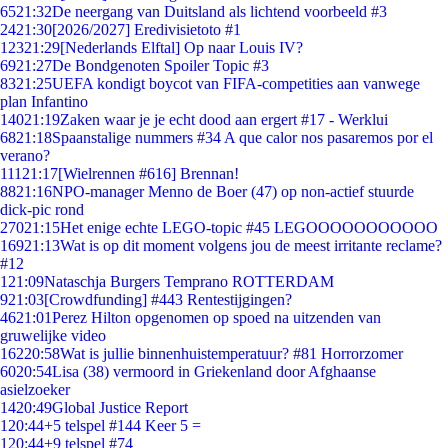
65
21:32
De neergang van Duitsland als lichtend voorbeeld #3
24
21:30
[2026/2027] Eredivisietoto #1
123
21:29
[Nederlands Elftal] Op naar Louis IV?
69
21:27
De Bondgenoten Spoiler Topic #3
83
21:25
UEFA kondigt boycot van FIFA-competities aan vanwege
plan Infantino
140
21:19
Zaken waar je je echt dood aan ergert #17 - Werklui
68
21:18
Spaanstalige nummers #34 A que calor nos pasaremos por el
verano?
111
21:17
[Wielrennen #616] Brennan!
88
21:16
NPO-manager Menno de Boer (47) op non-actief stuurde
dick-pic rond
270
21:15
Het enige echte LEGO-topic #45 LEGOOOOOOOOOOO
169
21:13
Wat is op dit moment volgens jou de meest irritante reclame?
#12
1
21:09
Nataschja Burgers Temprano ROTTERDAM
9
21:03
[Crowdfunding] #443 Rentestijgingen?
46
21:01
Perez Hilton opgenomen op spoed na uitzenden van
gruwelijke video
162
20:58
Wat is jullie binnenhuistemperatuur? #81 Horrorzomer
60
20:54
Lisa (38) vermoord in Griekenland door Afghaanse
asielzoeker
14
20:49
Global Justice Report
1
20:44
+5 telspel #144 Keer 5 =
1
20:44
+9 telspel #74