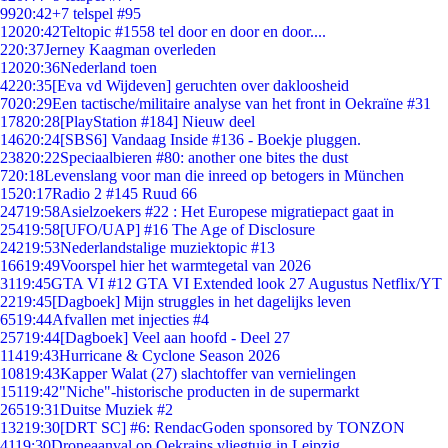
99
20:42
+7 telspel #95
120
20:42
Teltopic #1558 tel door en door en door....
2
20:37
Jerney Kaagman overleden
120
20:36
Nederland toen
42
20:35
[Eva vd Wijdeven] geruchten over dakloosheid
70
20:29
Een tactische/militaire analyse van het front in Oekraïne #31
178
20:28
[PlayStation #184] Nieuw deel
146
20:24
[SBS6] Vandaag Inside #136 - Boekje pluggen.
238
20:22
Speciaalbieren #80: another one bites the dust
7
20:18
Levenslang voor man die inreed op betogers in München
15
20:17
Radio 2 #145 Ruud 66
247
19:58
Asielzoekers #22 : Het Europese migratiepact gaat in
254
19:58
[UFO/UAP] #16 The Age of Disclosure
242
19:53
Nederlandstalige muziektopic #13
166
19:49
Voorspel hier het warmtegetal van 2026
31
19:45
GTA VI #12 GTA VI Extended look 27 Augustus Netflix/YT
22
19:45
[Dagboek] Mijn struggles in het dagelijks leven
65
19:44
Afvallen met injecties #4
257
19:44
[Dagboek] Veel aan hoofd - Deel 27
114
19:43
Hurricane & Cyclone Season 2026
108
19:43
Kapper Walat (27) slachtoffer van vernielingen
151
19:42
"Niche"-historische producten in de supermarkt
265
19:31
Duitse Muziek #2
132
19:30
[DRT SC] #6: RendacGoden sponsored by TONZON
41
19:30
Droneaanval op Oekrains vliegtuig in Leipzig