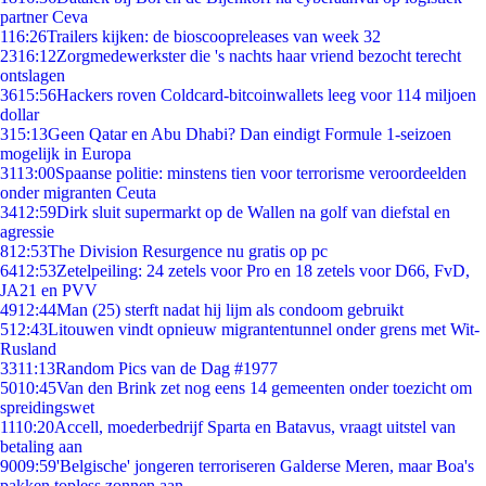
partner Ceva
1
16:26
Trailers kijken: de bioscoopreleases van week 32
23
16:12
Zorgmedewerkster die 's nachts haar vriend bezocht terecht
ontslagen
36
15:56
Hackers roven Coldcard-bitcoinwallets leeg voor 114 miljoen
dollar
3
15:13
Geen Qatar en Abu Dhabi? Dan eindigt Formule 1-seizoen
mogelijk in Europa
31
13:00
Spaanse politie: minstens tien voor terrorisme veroordeelden
onder migranten Ceuta
34
12:59
Dirk sluit supermarkt op de Wallen na golf van diefstal en
agressie
8
12:53
The Division Resurgence nu gratis op pc
64
12:53
Zetelpeiling: 24 zetels voor Pro en 18 zetels voor D66, FvD,
JA21 en PVV
49
12:44
Man (25) sterft nadat hij lijm als condoom gebruikt
5
12:43
Litouwen vindt opnieuw migrantentunnel onder grens met Wit-
Rusland
33
11:13
Random Pics van de Dag #1977
50
10:45
Van den Brink zet nog eens 14 gemeenten onder toezicht om
spreidingswet
11
10:20
Accell, moederbedrijf Sparta en Batavus, vraagt uitstel van
betaling aan
90
09:59
'Belgische' jongeren terroriseren Galderse Meren, maar Boa's
pakken topless zonnen aan