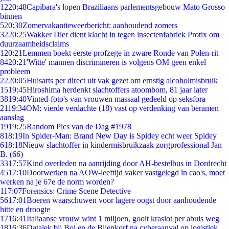
12
20:48
Capibara's lopen Braziliaans parlementsgebouw Mato Grosso
binnen
5
20:30
Zomervakantieweerbericht: aanhoudend zomers
32
20:25
Wakker Dier dient klacht in tegen insectenfabriek Protix om
duurzaamheidsclaims
1
20:21
Lemmen boekt eerste profzege in zware Ronde van Polen-rit
84
20:21
'Witte' mannen discrimineren is volgens OM geen enkel
probleem
22
20:05
Huisarts per direct uit vak gezet om ernstig alcoholmisbruik
15
19:45
Hiroshima herdenkt slachtoffers atoombom, 81 jaar later
38
19:40
Vinted-foto's van vrouwen massaal gedeeld op seksfora
21
19:34
OM: vierde verdachte (18) vast op verdenking van beramen
aanslag
19
19:25
Random Pics van de Dag #1978
8
18:19
In Spider-Man: Brand New Day is Spidey echt weer Spidey
6
18:18
Nieuw slachtoffer in kindermisbruikzaak zorgprofessional Jan
B. (66)
33
17:57
Kind overleden na aanrijding door AH-bestelbus in Dordrecht
45
17:10
Doorwerken na AOW-leeftijd vaker vastgelegd in cao's, moet
werken na je 67e de norm worden?
1
17:07
Forensics: Crime Scene Detective
56
17:01
Boeren waarschuwen voor lagere oogst door aanhoudende
hitte en droogte
17
16:41
Italiaanse vrouw wint 1 miljoen, gooit kraslot per abuis weg
18
16:36
Datalek bij Bol en de Bijenkorf na cyberaanval op logistiek