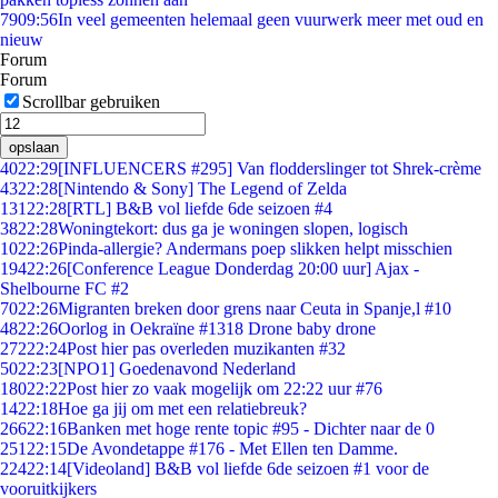
79
09:56
In veel gemeenten helemaal geen vuurwerk meer met oud en
nieuw
Forum
Forum
Scrollbar gebruiken
opslaan
40
22:29
[INFLUENCERS #295] Van flodderslinger tot Shrek-crème
43
22:28
[Nintendo & Sony] The Legend of Zelda
131
22:28
[RTL] B&B vol liefde 6de seizoen #4
38
22:28
Woningtekort: dus ga je woningen slopen, logisch
10
22:26
Pinda-allergie? Andermans poep slikken helpt misschien
194
22:26
[Conference League Donderdag 20:00 uur] Ajax -
Shelbourne FC #2
70
22:26
Migranten breken door grens naar Ceuta in Spanje,l #10
48
22:26
Oorlog in Oekraïne #1318 Drone baby drone
272
22:24
Post hier pas overleden muzikanten #32
50
22:23
[NPO1] Goedenavond Nederland
180
22:22
Post hier zo vaak mogelijk om 22:22 uur #76
14
22:18
Hoe ga jij om met een relatiebreuk?
266
22:16
Banken met hoge rente topic #95 - Dichter naar de 0
251
22:15
De Avondetappe #176 - Met Ellen ten Damme.
224
22:14
[Videoland] B&B vol liefde 6de seizoen #1 voor de
vooruitkijkers