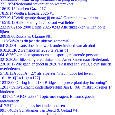
221
19:24
Nederland stevent af op watertekort
186
19:17
Israel en Gaza #17
78
19:14
Vuelta a España 2026 #1
222
19:12
Welk geurtje draag jij nu #48 Geurend de winter in
165
19:12
Haiku ketting #27 - strooi wat liefde
232
19:02
Top 2000 Editie 2025 #243 Alle dikzakken willen op je
lijken
208
19:00
Russia vs Ukraine #91
11
18:54
Wat is dit jaar de ultieme zomerhit?
64
18:48
Huisarts doet haar werk onder invloed van alcohol
9
18:28
EK Zwemsporten 2026 te Parijs #1
64
18:26
Overleden sporters en aan sport gerelateerde personen
32
18:20
Jaarlijks emigreren duizenden Amerikanen naar Nederland.
236
18:17
Wie gaan er dood in 2026?Post met een vleugje cynisme de
overledenen.
57
18:13
Abdul A. (27) als afperser "Fleur" door het leven
101
18:10
[La Liga #177]
183
18:06
Oorlog Iran #136 Bridge and powerplant day incoming?
120
17:59
Invalkracht kinderdagverblijf Jan B. (66) misbruikt zeker 14
kinderen
143
17:54
[AKQ] #3384 Topic met vragen. En soms goede
antwoorden.
4
17:51
Poepen tijdens het tandenpoetsen
99
17:46
De Schatkamer van Beeld & Geluid #4