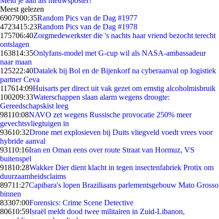
Meld je aan als nieuwsposter!
Meest gelezen
69079
00:35
Random Pics van de Dag #1977
47234
15:23
Random Pics van de Dag #1978
1757
06:40
Zorgmedewerkster die 's nachts haar vriend bezocht terecht
ontslagen
1638
14:35
Onlyfans-model met G-cup wil als NASA-ambassadeur
naar maan
1252
22:40
Datalek bij Bol en de Bijenkorf na cyberaanval op logistiek
partner Ceva
1176
14:09
Huisarts per direct uit vak gezet om ernstig alcoholmisbruik
1002
09:33
Waterschappen slaan alarm wegens droogte:
Gereedschapskist leeg
981
10:08
NAVO zet wegens Russische provocatie 250% meer
gevechtsvliegtuigen in
936
10:32
Drone met explosieven bij Duits vliegveld voedt vrees voor
hybride aanval
931
10:16
Iran en Oman eens over route Straat van Hormuz, VS
buitenspel
918
10:28
Wakker Dier dient klacht in tegen insectenfabriek Protix om
duurzaamheidsclaims
897
11:27
Capibara's lopen Braziliaans parlementsgebouw Mato Grosso
binnen
833
07:00
Forensics: Crime Scene Detective
806
10:59
Israël meldt dood twee militairen in Zuid-Libanon,