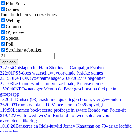
Film & Tv
Games
Toon berichten van deze types
Weblog
Column
(P)review
Special
Poll
Scrollbar gebruiken
opslaan
2
22:04
Ontslagen bij Halo Studios na Campaign Evolved
2
22:01
PS5-doos waarschuwt voor einde fysieke games
2
21:30
De FOK!Voetbalmanager 2026/2027 is begonnen
2
21:03
Le Court wint na nerveuze finale, Pieterse derde
15
20:40
NPO-manager Menno de Boer geschorst na dickpic in
groepsapp
13
20:11
Duitser (93) crasht met quad tegen boom, vier gewonden
26
20:03
Trump wil dat J.D. Vance hem in 2028 opvolgt
1
19:50
Lemmen boekt eerste profzege in zware Ronde van Polen-rit
8
19:42
'Zwarte weduwes' in Rusland trouwen soldaten voor
overlijdensuitkering
10
18:20
Zangeres en Idols-jurylid Jerney Kaagman op 79-jarige leeftijd
overleden