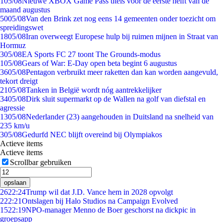
1
05/08
Nieuwe XBOX Game Pass titels voor de eerste helft van de
maand augustus
50
05/08
Van den Brink zet nog eens 14 gemeenten onder toezicht om
spreidingswet
18
05/08
Iran overweegt Europese hulp bij ruimen mijnen in Straat van
Hormuz
3
05/08
EA Sports FC 27 toont The Grounds-modus
1
05/08
Gears of War: E-Day open beta begint 6 augustus
36
05/08
Pentagon verbruikt meer raketten dan kan worden aangevuld,
tekort dreigt
21
05/08
Tanken in België wordt nóg aantrekkelijker
34
05/08
Dirk sluit supermarkt op de Wallen na golf van diefstal en
agressie
13
05/08
Nederlander (23) aangehouden in Duitsland na snelheid van
235 km/u
3
05/08
Gedurfd NEC blijft overeind bij Olympiakos
Actieve items
Actieve items
Scrollbar gebruiken
opslaan
26
22:24
Trump wil dat J.D. Vance hem in 2028 opvolgt
2
22:21
Ontslagen bij Halo Studios na Campaign Evolved
15
22:19
NPO-manager Menno de Boer geschorst na dickpic in
groepsapp