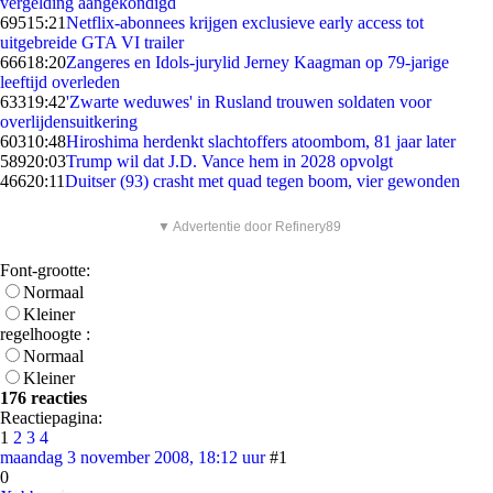
vergelding aangekondigd
695
15:21
Netflix-abonnees krijgen exclusieve early access tot
uitgebreide GTA VI trailer
666
18:20
Zangeres en Idols-jurylid Jerney Kaagman op 79-jarige
leeftijd overleden
633
19:42
'Zwarte weduwes' in Rusland trouwen soldaten voor
overlijdensuitkering
603
10:48
Hiroshima herdenkt slachtoffers atoombom, 81 jaar later
589
20:03
Trump wil dat J.D. Vance hem in 2028 opvolgt
466
20:11
Duitser (93) crasht met quad tegen boom, vier gewonden
▼ Advertentie door Refinery89
Font-grootte:
Normaal
Kleiner
regelhoogte :
Normaal
Kleiner
176 reacties
Reactiepagina:
1
2
3
4
maandag 3 november 2008, 18:12 uur
#1
0