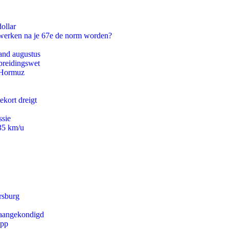
ollar
 werken na je 67e de norm worden?
and augustus
preidingswet
n Hormuz
ekort dreigt
ssie
235 km/u
rsburg
g aangekondigd
app