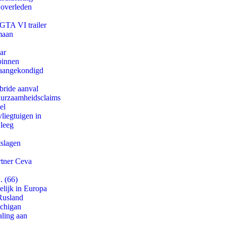
 overleden
 GTA VI trailer
maan
ar
binnen
g aangekondigd
bride aanval
duurzaamheidsclaims
el
iegtuigen in
 leeg
tslagen
rtner Ceva
. (66)
lijk in Europa
Rusland
ichigan
aling aan