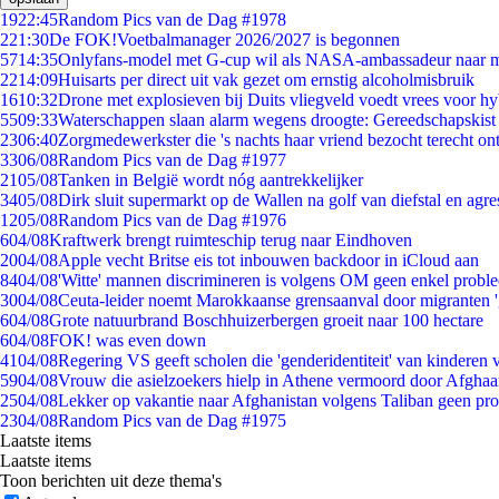
19
22:45
Random Pics van de Dag #1978
2
21:30
De FOK!Voetbalmanager 2026/2027 is begonnen
57
14:35
Onlyfans-model met G-cup wil als NASA-ambassadeur naar 
22
14:09
Huisarts per direct uit vak gezet om ernstig alcoholmisbruik
16
10:32
Drone met explosieven bij Duits vliegveld voedt vrees voor hy
55
09:33
Waterschappen slaan alarm wegens droogte: Gereedschapskist
23
06:40
Zorgmedewerkster die 's nachts haar vriend bezocht terecht on
33
06/08
Random Pics van de Dag #1977
21
05/08
Tanken in België wordt nóg aantrekkelijker
34
05/08
Dirk sluit supermarkt op de Wallen na golf van diefstal en agre
12
05/08
Random Pics van de Dag #1976
6
04/08
Kraftwerk brengt ruimteschip terug naar Eindhoven
20
04/08
Apple vecht Britse eis tot inbouwen backdoor in iCloud aan
84
04/08
'Witte' mannen discrimineren is volgens OM geen enkel probl
30
04/08
Ceuta-leider noemt Marokkaanse grensaanval door migranten 
6
04/08
Grote natuurbrand Boschhuizerbergen groeit naar 100 hectare
6
04/08
FOK! was even down
41
04/08
Regering VS geeft scholen die 'genderidentiteit' van kinderen
59
04/08
Vrouw die asielzoekers hielp in Athene vermoord door Afghaa
25
04/08
Lekker op vakantie naar Afghanistan volgens Taliban geen pr
23
04/08
Random Pics van de Dag #1975
Laatste items
Laatste items
Toon berichten uit deze thema's