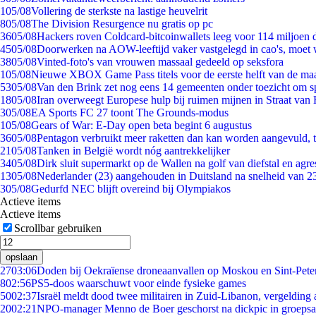
1
05/08
Vollering de sterkste na lastige heuvelrit
8
05/08
The Division Resurgence nu gratis op pc
36
05/08
Hackers roven Coldcard-bitcoinwallets leeg voor 114 miljoen d
45
05/08
Doorwerken na AOW-leeftijd vaker vastgelegd in cao's, moet
38
05/08
Vinted-foto's van vrouwen massaal gedeeld op seksfora
1
05/08
Nieuwe XBOX Game Pass titels voor de eerste helft van de ma
53
05/08
Van den Brink zet nog eens 14 gemeenten onder toezicht om s
18
05/08
Iran overweegt Europese hulp bij ruimen mijnen in Straat va
3
05/08
EA Sports FC 27 toont The Grounds-modus
1
05/08
Gears of War: E-Day open beta begint 6 augustus
36
05/08
Pentagon verbruikt meer raketten dan kan worden aangevuld, t
21
05/08
Tanken in België wordt nóg aantrekkelijker
34
05/08
Dirk sluit supermarkt op de Wallen na golf van diefstal en agre
13
05/08
Nederlander (23) aangehouden in Duitsland na snelheid van 
3
05/08
Gedurfd NEC blijft overeind bij Olympiakos
Actieve items
Actieve items
Scrollbar gebruiken
opslaan
27
03:06
Doden bij Oekraïense droneaanvallen op Moskou en Sint-Pete
8
02:56
PS5-doos waarschuwt voor einde fysieke games
50
02:37
Israël meldt dood twee militairen in Zuid-Libanon, vergeldin
20
02:21
NPO-manager Menno de Boer geschorst na dickpic in groeps