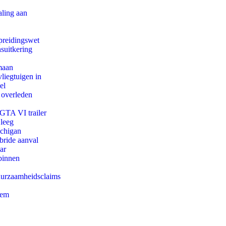
aling aan
preidingswet
suitkering
maan
iegtuigen in
el
 overleden
 GTA VI trailer
 leeg
ichigan
bride aanval
ar
binnen
duurzaamheidsclaims
eem