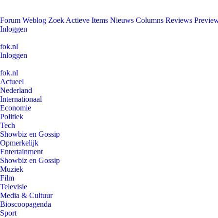
Forum
Weblog
Zoek
Actieve Items
Nieuws
Columns
Reviews
Previe
Inloggen
fok.nl
Inloggen
fok.nl
Actueel
Nederland
Internationaal
Economie
Politiek
Tech
Showbiz en Gossip
Opmerkelijk
Entertainment
Showbiz en Gossip
Muziek
Film
Televisie
Media & Cultuur
Bioscoopagenda
Sport