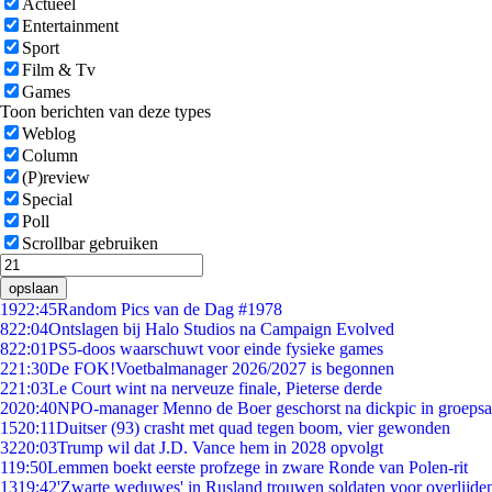
Actueel
Entertainment
Sport
Film & Tv
Games
Toon berichten van deze types
Weblog
Column
(P)review
Special
Poll
Scrollbar gebruiken
opslaan
19
22:45
Random Pics van de Dag #1978
8
22:04
Ontslagen bij Halo Studios na Campaign Evolved
8
22:01
PS5-doos waarschuwt voor einde fysieke games
2
21:30
De FOK!Voetbalmanager 2026/2027 is begonnen
2
21:03
Le Court wint na nerveuze finale, Pieterse derde
20
20:40
NPO-manager Menno de Boer geschorst na dickpic in groeps
15
20:11
Duitser (93) crasht met quad tegen boom, vier gewonden
32
20:03
Trump wil dat J.D. Vance hem in 2028 opvolgt
1
19:50
Lemmen boekt eerste profzege in zware Ronde van Polen-rit
13
19:42
'Zwarte weduwes' in Rusland trouwen soldaten voor overlijden