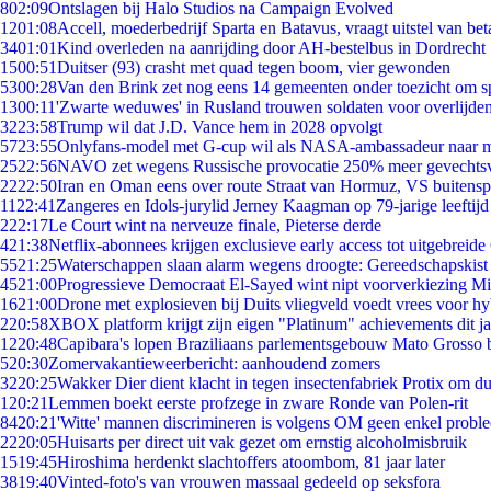
8
02:09
Ontslagen bij Halo Studios na Campaign Evolved
12
01:08
Accell, moederbedrijf Sparta en Batavus, vraagt uitstel van bet
34
01:01
Kind overleden na aanrijding door AH-bestelbus in Dordrecht
15
00:51
Duitser (93) crasht met quad tegen boom, vier gewonden
53
00:28
Van den Brink zet nog eens 14 gemeenten onder toezicht om s
13
00:11
'Zwarte weduwes' in Rusland trouwen soldaten voor overlijden
32
23:58
Trump wil dat J.D. Vance hem in 2028 opvolgt
57
23:55
Onlyfans-model met G-cup wil als NASA-ambassadeur naar 
25
22:56
NAVO zet wegens Russische provocatie 250% meer gevechtsvl
22
22:50
Iran en Oman eens over route Straat van Hormuz, VS buitensp
11
22:41
Zangeres en Idols-jurylid Jerney Kaagman op 79-jarige leeftijd
2
22:17
Le Court wint na nerveuze finale, Pieterse derde
4
21:38
Netflix-abonnees krijgen exclusieve early access tot uitgebreide
55
21:25
Waterschappen slaan alarm wegens droogte: Gereedschapskist
45
21:00
Progressieve Democraat El-Sayed wint nipt voorverkiezing M
16
21:00
Drone met explosieven bij Duits vliegveld voedt vrees voor hy
2
20:58
XBOX platform krijgt zijn eigen "Platinum" achievements dit ja
12
20:48
Capibara's lopen Braziliaans parlementsgebouw Mato Grosso 
5
20:30
Zomervakantieweerbericht: aanhoudend zomers
32
20:25
Wakker Dier dient klacht in tegen insectenfabriek Protix om 
1
20:21
Lemmen boekt eerste profzege in zware Ronde van Polen-rit
84
20:21
'Witte' mannen discrimineren is volgens OM geen enkel probl
22
20:05
Huisarts per direct uit vak gezet om ernstig alcoholmisbruik
15
19:45
Hiroshima herdenkt slachtoffers atoombom, 81 jaar later
38
19:40
Vinted-foto's van vrouwen massaal gedeeld op seksfora