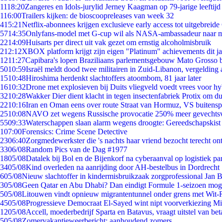
11
18:20
Zangeres en Idols-jurylid Jerney Kaagman op 79-jarige leeftijd
1
16:00
Trailers kijken: de bioscoopreleases van week 32
4
15:21
Netflix-abonnees krijgen exclusieve early access tot uitgebreide
57
14:35
Onlyfans-model met G-cup wil als NASA-ambassadeur naar 
22
14:09
Huisarts per direct uit vak gezet om ernstig alcoholmisbruik
2
12:12
XBOX platform krijgt zijn eigen "Platinum" achievements dit ja
12
11:27
Capibara's lopen Braziliaans parlementsgebouw Mato Grosso 
50
10:59
Israël meldt dood twee militairen in Zuid-Libanon, vergeldin
15
10:48
Hiroshima herdenkt slachtoffers atoombom, 81 jaar later
16
10:32
Drone met explosieven bij Duits vliegveld voedt vrees voor hy
32
10:28
Wakker Dier dient klacht in tegen insectenfabriek Protix om 
22
10:16
Iran en Oman eens over route Straat van Hormuz, VS buitensp
25
10:08
NAVO zet wegens Russische provocatie 250% meer gevechtsvl
55
09:33
Waterschappen slaan alarm wegens droogte: Gereedschapskist
1
07:00
Forensics: Crime Scene Detective
23
06:40
Zorgmedewerkster die 's nachts haar vriend bezocht terecht on
33
06/08
Random Pics van de Dag #1977
18
05/08
Datalek bij Bol en de Bijenkorf na cyberaanval op logistiek pa
34
05/08
Kind overleden na aanrijding door AH-bestelbus in Dordrecht
6
05/08
Nieuw slachtoffer in kindermisbruikzaak zorgprofessional Jan B
3
05/08
Geen Qatar en Abu Dhabi? Dan eindigt Formule 1-seizoen moge
5
05/08
Litouwen vindt opnieuw migrantentunnel onder grens met Wit-
45
05/08
Progressieve Democraat El-Sayed wint nipt voorverkiezing M
12
05/08
Accell, moederbedrijf Sparta en Batavus, vraagt uitstel van bet
5
05/08
Zomervakantieweerbericht: aanhoudend zomers