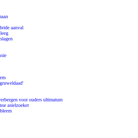
maan
bride aanval
 leeg
tslagen
ssie
eem
'gruweldaad'
 verbergen voor ouders ultimatum
nse asielzoeker
obleem