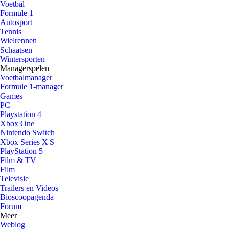
Voetbal
Formule 1
Autosport
Tennis
Wielrennen
Schaatsen
Wintersporten
Managerspelen
Voetbalmanager
Formule 1-manager
Games
PC
Playstation 4
Xbox One
Nintendo Switch
Xbox Series X|S
PlayStation 5
Film & TV
Film
Televisie
Trailers en Videos
Bioscoopagenda
Forum
Meer
Weblog