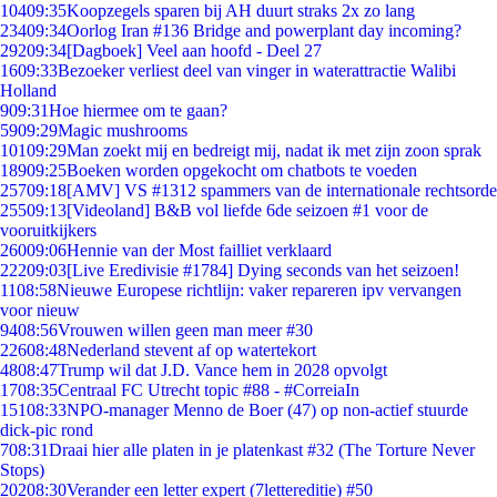
104
09:35
Koopzegels sparen bij AH duurt straks 2x zo lang
234
09:34
Oorlog Iran #136 Bridge and powerplant day incoming?
292
09:34
[Dagboek] Veel aan hoofd - Deel 27
16
09:33
Bezoeker verliest deel van vinger in waterattractie Walibi
Holland
9
09:31
Hoe hiermee om te gaan?
59
09:29
Magic mushrooms
101
09:29
Man zoekt mij en bedreigt mij, nadat ik met zijn zoon sprak
189
09:25
Boeken worden opgekocht om chatbots te voeden
257
09:18
[AMV] VS #1312 spammers van de internationale rechtsorde
255
09:13
[Videoland] B&B vol liefde 6de seizoen #1 voor de
vooruitkijkers
260
09:06
Hennie van der Most failliet verklaard
222
09:03
[Live Eredivisie #1784] Dying seconds van het seizoen!
11
08:58
Nieuwe Europese richtlijn: vaker repareren ipv vervangen
voor nieuw
94
08:56
Vrouwen willen geen man meer #30
226
08:48
Nederland stevent af op watertekort
48
08:47
Trump wil dat J.D. Vance hem in 2028 opvolgt
17
08:35
Centraal FC Utrecht topic #88 - #CorreiaIn
151
08:33
NPO-manager Menno de Boer (47) op non-actief stuurde
dick-pic rond
7
08:31
Draai hier alle platen in je platenkast #32 (The Torture Never
Stops)
202
08:30
Verander een letter expert (7lettereditie) #50