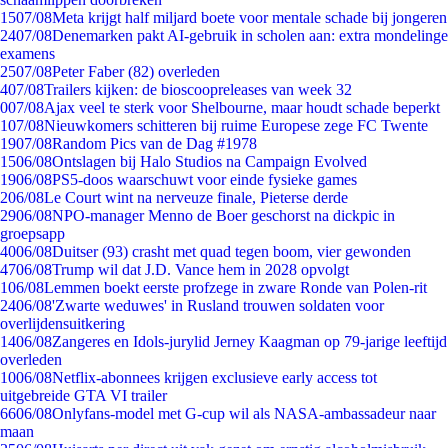
15
07/08
Meta krijgt half miljard boete voor mentale schade bij jongeren
24
07/08
Denemarken pakt AI-gebruik in scholen aan: extra mondelinge
examens
25
07/08
Peter Faber (82) overleden
4
07/08
Trailers kijken: de bioscoopreleases van week 32
0
07/08
Ajax veel te sterk voor Shelbourne, maar houdt schade beperkt
1
07/08
Nieuwkomers schitteren bij ruime Europese zege FC Twente
19
07/08
Random Pics van de Dag #1978
15
06/08
Ontslagen bij Halo Studios na Campaign Evolved
19
06/08
PS5-doos waarschuwt voor einde fysieke games
2
06/08
Le Court wint na nerveuze finale, Pieterse derde
29
06/08
NPO-manager Menno de Boer geschorst na dickpic in
groepsapp
40
06/08
Duitser (93) crasht met quad tegen boom, vier gewonden
47
06/08
Trump wil dat J.D. Vance hem in 2028 opvolgt
1
06/08
Lemmen boekt eerste profzege in zware Ronde van Polen-rit
24
06/08
'Zwarte weduwes' in Rusland trouwen soldaten voor
overlijdensuitkering
14
06/08
Zangeres en Idols-jurylid Jerney Kaagman op 79-jarige leeftijd
overleden
10
06/08
Netflix-abonnees krijgen exclusieve early access tot
uitgebreide GTA VI trailer
66
06/08
Onlyfans-model met G-cup wil als NASA-ambassadeur naar
maan