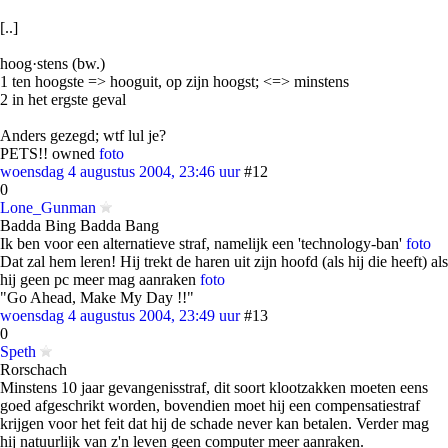
[..]
hoog·stens (bw.)
1 ten hoogste => hooguit, op zijn hoogst; <=> minstens
2 in het ergste geval
Anders gezegd; wtf lul je?
PETS!! owned
foto
woensdag 4 augustus 2004, 23:46 uur
#12
0
Lone_Gunman
Badda Bing Badda Bang
Ik ben voor een alternatieve straf, namelijk een 'technology-ban'
foto
Dat zal hem leren! Hij trekt de haren uit zijn hoofd (als hij die heeft) als
hij geen pc meer mag aanraken
foto
"Go Ahead, Make My Day !!"
woensdag 4 augustus 2004, 23:49 uur
#13
0
Speth
Rorschach
Minstens 10 jaar gevangenisstraf, dit soort klootzakken moeten eens
goed afgeschrikt worden, bovendien moet hij een compensatiestraf
krijgen voor het feit dat hij de schade never kan betalen. Verder mag
hij natuurlijk van z'n leven geen computer meer aanraken.