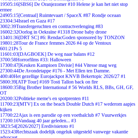
195
05:16
[SBS6] De Oranjezomer #10 Helene je kan het niet stop
ermee
249
05:15
[Centraal] Ruimtevaart / SpaceX #87 Rondje oceaan
233
04:34
Israel en Gaza #17
30
02:39
Transfergeruchten en contractverlenging #83
160
02:32
Oorlog in Oekraïne #1318 Drone baby drone
134
01:36
[DRT SC] #6: RendacGoden sponsored by TONZON
198
01:28
Tour de France femmes 2026 #4 op de Ventoux
6
01:21
Ps 5
116
01:03
[DAGBOEK] De weg naar balans #12
37
00:58
Horrorfilms #33: Halloween
173
00:47
[Keuken Kampioen Divisie] #44 Vitesse mag weg
273
00:44
De Avondetappe #176 - Met Ellen ten Damme.
4
00:40
Het gezellige Eurojackpot KNVB Bekertopic 2026/27 #1
58
00:39
[ATP Tour] #169 Tosti Tallon back on fire
186
00:35
Big Brother International # 56 Worlds RLS, BBs, GH, GF,
OT
202
00:32
Politieke meme's en spotprenten #11
117
00:23
[MTV] Ex on the beach Double Dutch #17 wederom aapjes
kijken
177
00:22
Ajax is een parodie op een voetbalclub #7 Vuurwerkjes
172
00:16
Vandaag 40 jaar geleden... #3
38
23:54
[2026/2027] Eredivisietoto #1
15
23:43
Rechtszaak dodelijk ongeluk uitgesteld vanwege vakantie
advocaat