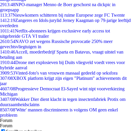
29
13:48
NPO-manager Menno de Boer geschorst na dickpic in
groepsapp
1
13:37
Nieuwkomers schitteren bij ruime Europese zege FC Twente
14
12:19
Zangeres en Idols-jurylid Jerney Kaagman op 79-jarige leeftijd
overleden
10
11:41
Netflix-abonnees krijgen exclusieve early access tot
uitgebreide GTA VI trailer
26
10:54
NAVO zet wegens Russische provocatie 250% meer
gevechtsvliegtuigen in
14
10:46
Accell, moederbedrijf Sparta en Batavus, vraagt uitstel van
betaling aan
19
10:44
Drone met explosieven bij Duits vliegveld voedt vrees voor
hybride aanval
39
09:53
Vinted-foto's van vrouwen massaal gedeeld op seksfora
3
07/08
XBOX platform krijgt zijn eigen "Platinum" achievements dit
jaar
46
07/08
Progressieve Democraat El-Sayed wint nipt voorverkiezing
Michigan
34
07/08
Wakker Dier dient klacht in tegen insectenfabriek Protix om
duurzaamheidsclaims
85
07/08
'Witte' mannen discrimineren is volgens OM geen enkel
probleem
Forum
Forum