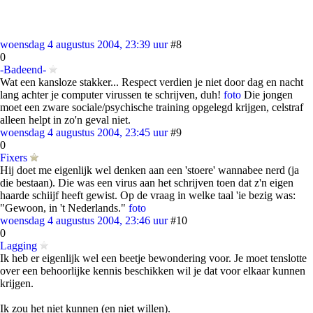
woensdag 4 augustus 2004, 23:39 uur
#8
0
-Badeend-
Wat een kansloze stakker... Respect verdien je niet door dag en nacht
lang achter je computer virussen te schrijven, duh!
foto
Die jongen
moet een zware sociale/psychische training opgelegd krijgen, celstraf
alleen helpt in zo'n geval niet.
woensdag 4 augustus 2004, 23:45 uur
#9
0
Fixers
Hij doet me eigenlijk wel denken aan een 'stoere' wannabee nerd (ja
die bestaan). Die was een virus aan het schrijven toen dat z'n eigen
haarde schiijf heeft gewist. Op de vraag in welke taal 'ie bezig was:
"Gewoon, in 't Nederlands."
foto
woensdag 4 augustus 2004, 23:46 uur
#10
0
Lagging
Ik heb er eigenlijk wel een beetje bewondering voor. Je moet tenslotte
over een behoorlijke kennis beschikken wil je dat voor elkaar kunnen
krijgen.
Ik zou het niet kunnen (en niet willen).