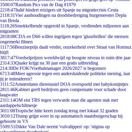
35
00:07
Random Pics van de Dag #1979
22
18:47
Italië hindert reizigers uit Spanje na migratiecrisis Ceuta
21
18:31
Vier aanhoudingen na doodsbedreiging burgemeester Depla
van Breda
11
18:26
Smokkelbende opgerold in Spanje, verdienden miljoenen aan
migranten
28
18:08
CDA en D66 willen ingrijpen tegen 'gluurbrillen' die mensen
ongemerkt filmen
11
17:56
Benzineprijs daalt verder, onzekerheid over Straat van Hormuz
blijft
38
17:47
Voedselprijzen wereldwijd op hoogste niveau in ruim drie jaar
23
14:33
Quake krijgt na 30 jaar een gratis uitbreiding
2
14:30
De FOK!Voetbalmanager 2026/2027 is begonnen
67
13:48
Meer agressie tegen een andersluidende politieke mening, laat
jij je intimideren?
31
11:52
Amsterdams dierenasiel DOA overspoeld met babykonijntjes
28
11:46
Kabinet geeft bedrijven geen compensatie voor schade door
laagwater
23
11:14
OM eist TBS tegen verwarde man die agenten stak met
aardappelschilmesje
30
11:08
Tropische hitte keert zondag terug met lokaal 32 graden
30
10:12
Trump grijpt weer in op automatisch staatsburgerschap bij
geboorte in VS
55
09:51
Dikke Van Dale neemt 'vulvalippen' op: 'stigma op
schaamlippen doorbreken'