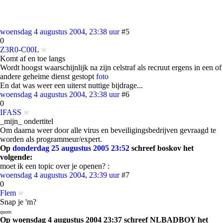
woensdag 4 augustus 2004, 23:38 uur
#5
0
Z3R0-C00L
Komt af en toe langs
Wordt hoogst waarschijnlijk na zijn celstraf als recruut ergens in een of
andere geheime dienst gestopt
foto
En dat was weer een uiterst nuttige bijdrage...
woensdag 4 augustus 2004, 23:38 uur
#6
0
IFASS
_mijn_ ondertitel
Om daarna weer door alle virus en beveiligingsbedrijven gevraagd te
worden als programmeur/expert.
Op
donderdag 25 augustus 2005 23:52
schreef boskov het
volgende:
moet ik een topic over je openen? :
woensdag 4 augustus 2004, 23:39 uur
#7
0
Flem
Snap je 'm?
quote:
Op woensdag 4 augustus 2004 23:37 schreef NLBADBOY het