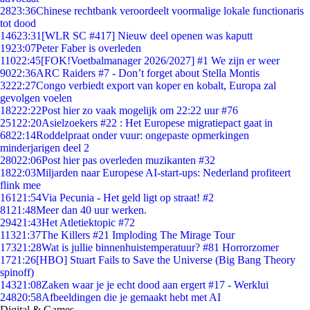
28
23:36
Chinese rechtbank veroordeelt voormalige lokale functionaris
tot dood
146
23:31
[WLR SC #417] Nieuw deel openen was kaputt
19
23:07
Peter Faber is overleden
110
22:45
[FOK!Voetbalmanager 2026/2027] #1 We zijn er weer
90
22:36
ARC Raiders #7 - Don’t forget about Stella Montis
32
22:27
Congo verbiedt export van koper en kobalt, Europa zal
gevolgen voelen
182
22:22
Post hier zo vaak mogelijk om 22:22 uur #76
251
22:20
Asielzoekers #22 : Het Europese migratiepact gaat in
68
22:14
Roddelpraat onder vuur: ongepaste opmerkingen
minderjarigen deel 2
280
22:06
Post hier pas overleden muzikanten #32
18
22:03
Miljarden naar Europese AI-start-ups: Nederland profiteert
flink mee
161
21:54
Via Pecunia - Het geld ligt op straat! #2
81
21:48
Meer dan 40 uur werken.
294
21:43
Het Atletiektopic #72
113
21:37
The Killers #21 Imploding The Mirage Tour
173
21:28
Wat is jullie binnenhuistemperatuur? #81 Horrorzomer
17
21:26
[HBO] Stuart Fails to Save the Universe (Big Bang Theory
spinoff)
143
21:08
Zaken waar je je echt dood aan ergert #17 - Werklui
248
20:58
Afbeeldingen die je gemaakt hebt met AI
Digital & Games