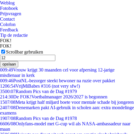
Weblog
Fotoboek
Prijsvragen
Contact
Colofon
Feedback
Tip de redactie
FOK!
FOK!
Scrollbar gebruiken
opslaan
0
09:49
Vrouw krijgt 30 maanden cel voor afpersing 12-jarige
misdienaar in kerk
0
09:46
PostNL-bezorger steekt bewoner na ruzie over pakket
12
06:54
VrijMiBabes #316 (not very sfw!)
35
00:07
Random Pics van de Dag #1979
2
14:30
De FOK!Voetbalmanager 2026/2027 is begonnen
15
07/08
Meta krijgt half miljard boete voor mentale schade bij jongeren
24
07/08
Denemarken pakt AI-gebruik in scholen aan: extra mondelinge
examens
19
07/08
Random Pics van de Dag #1978
66
06/08
Onlyfans-model met G-cup wil als NASA-ambassadeur naar
maan