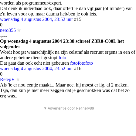
worden als programmeur/expert.
Dat denk ik inderdaad ook, daar offert ie dan vijf jaar (of minder) van
z'n leven voor op, maar daarna heb/ben je ook iets.
woensdag 4 augustus 2004, 23:52 uur
#15
0
nero355
quote:
Op woensdag 4 augustus 2004 23:38 schreef Z3R0-C00L het
volgende:
Wordt hoogst waarschijnlijk na zijn celstraf als recruut ergens in een of
andere geheime dienst gestopt
foto
Dat gaat dan ook echt niet gebeuren
foto
foto
foto
woensdag 4 augustus 2004, 23:52 uur
#16
0
RetepV
Als 'ie er nou eentje maakt... Maar nee, hij moest er iig. al 2 maken.
Tsja, dan kun je niet meer zeggen dat je geschrokken was dat het zo
erg was..
▼ Advertentie door Refinery89