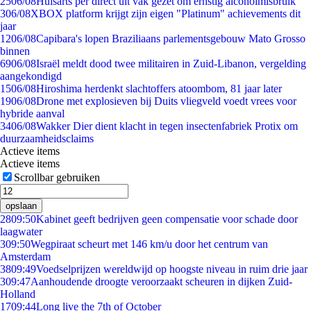
25
06/08
Huisarts per direct uit vak gezet om ernstig alcoholmisbruik
3
06/08
XBOX platform krijgt zijn eigen "Platinum" achievements dit
jaar
12
06/08
Capibara's lopen Braziliaans parlementsgebouw Mato Grosso
binnen
69
06/08
Israël meldt dood twee militairen in Zuid-Libanon, vergelding
aangekondigd
15
06/08
Hiroshima herdenkt slachtoffers atoombom, 81 jaar later
19
06/08
Drone met explosieven bij Duits vliegveld voedt vrees voor
hybride aanval
34
06/08
Wakker Dier dient klacht in tegen insectenfabriek Protix om
duurzaamheidsclaims
Actieve items
Actieve items
Scrollbar gebruiken
opslaan
28
09:50
Kabinet geeft bedrijven geen compensatie voor schade door
laagwater
3
09:50
Wegpiraat scheurt met 146 km/u door het centrum van
Amsterdam
38
09:49
Voedselprijzen wereldwijd op hoogste niveau in ruim drie jaar
3
09:47
Aanhoudende droogte veroorzaakt scheuren in dijken Zuid-
Holland
17
09:44
Long live the 7th of October