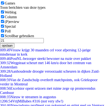
Games
Toon berichten van deze types
Weblog
Column
(P)review
Special
Poll
Scrollbar gebruiken
opslaan
0
09:49
Vrouw krijgt 30 maanden cel voor afpersing 12-jarige
misdienaar in kerk
0
09:46
PostNL-bezorger steekt bewoner na ruzie over pakket
3
09:32
Wegpiraat scheurt met 146 km/u door het centrum van
Amsterdam
3
09:28
Aanhoudende droogte veroorzaakt scheuren in dijken Zuid-
Holland
0
08:59
Van de Zandschulp overleeft matchpoints, ook Griekspoor
verder in Montreal
0
08:56
Excelsior opent seizoen met ruime zege op promovendus
Cambuur
0
08:35
Nieuw te streamen in augustus
12
06:54
VrijMiBabes #316 (not very sfw!)
3
04:46
Niewiadoma profiteert van pokerspel en grijpt geel op Ventoux