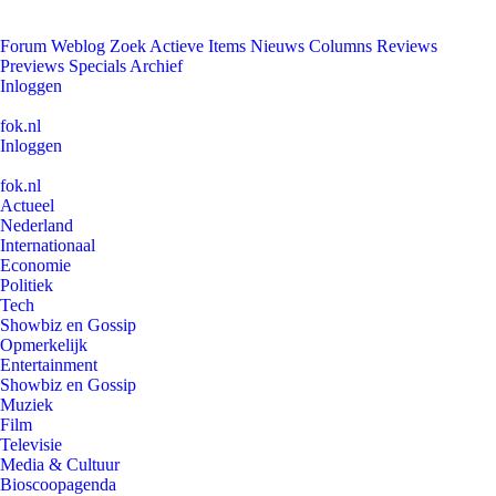
Forum
Weblog
Zoek
Actieve Items
Nieuws
Columns
Reviews
Previews
Specials
Archief
Inloggen
fok.nl
Inloggen
fok.nl
Actueel
Nederland
Internationaal
Economie
Politiek
Tech
Showbiz en Gossip
Opmerkelijk
Entertainment
Showbiz en Gossip
Muziek
Film
Televisie
Media & Cultuur
Bioscoopagenda