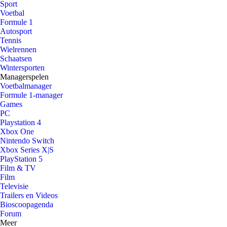
Sport
Voetbal
Formule 1
Autosport
Tennis
Wielrennen
Schaatsen
Wintersporten
Managerspelen
Voetbalmanager
Formule 1-manager
Games
PC
Playstation 4
Xbox One
Nintendo Switch
Xbox Series X|S
PlayStation 5
Film & TV
Film
Televisie
Trailers en Videos
Bioscoopagenda
Forum
Meer