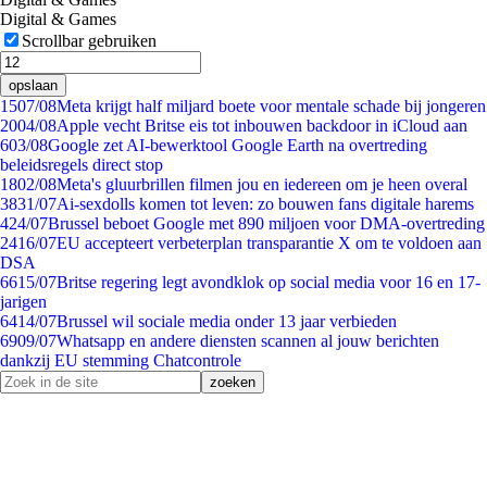
Digital & Games
Scrollbar gebruiken
opslaan
15
07/08
Meta krijgt half miljard boete voor mentale schade bij jongeren
20
04/08
Apple vecht Britse eis tot inbouwen backdoor in iCloud aan
6
03/08
Google zet AI-bewerktool Google Earth na overtreding
beleidsregels direct stop
18
02/08
Meta's gluurbrillen filmen jou en iedereen om je heen overal
38
31/07
Ai-sexdolls komen tot leven: zo bouwen fans digitale harems
4
24/07
Brussel beboet Google met 890 miljoen voor DMA-overtreding
24
16/07
EU accepteert verbeterplan transparantie X om te voldoen aan
DSA
66
15/07
Britse regering legt avondklok op social media voor 16 en 17-
jarigen
64
14/07
Brussel wil sociale media onder 13 jaar verbieden
69
09/07
Whatsapp en andere diensten scannen al jouw berichten
dankzij EU stemming Chatcontrole