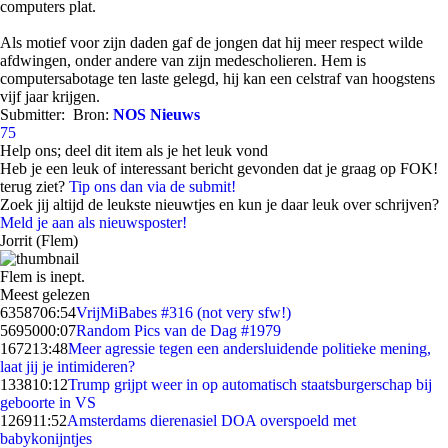
computers plat.
Als motief voor zijn daden gaf de jongen dat hij meer respect wilde
afdwingen, onder andere van zijn medescholieren. Hem is
computersabotage ten laste gelegd, hij kan een celstraf van hoogstens
vijf jaar krijgen.
Submitter:
Bron:
NOS Nieuws
75
Help ons; deel dit item als je het leuk vond
Heb je een leuk of interessant bericht gevonden dat je graag op FOK!
terug ziet?
Tip ons dan via de submit!
Zoek jij altijd de leukste nieuwtjes en kun je daar leuk over schrijven?
Meld je aan als nieuwsposter!
Jorrit (Flem)
Flem is inept.
Meest gelezen
63587
06:54
VrijMiBabes #316 (not very sfw!)
56950
00:07
Random Pics van de Dag #1979
1672
13:48
Meer agressie tegen een andersluidende politieke mening,
laat jij je intimideren?
1338
10:12
Trump grijpt weer in op automatisch staatsburgerschap bij
geboorte in VS
1269
11:52
Amsterdams dierenasiel DOA overspoeld met
babykonijntjes