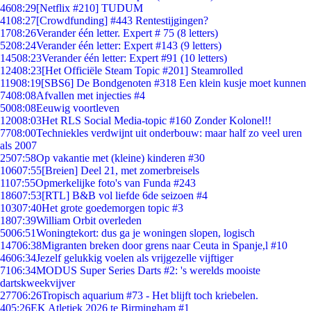
46
08:29
[Netflix #210] TUDUM
41
08:27
[Crowdfunding] #443 Rentestijgingen?
17
08:26
Verander één letter. Expert # 75 (8 letters)
52
08:24
Verander één letter: Expert #143 (9 letters)
145
08:23
Verander één letter: Expert #91 (10 letters)
124
08:23
[Het Officiële Steam Topic #201] Steamrolled
119
08:19
[SBS6] De Bondgenoten #318 Een klein kusje moet kunnen
74
08:08
Afvallen met injecties #4
50
08:08
Eeuwig voortleven
120
08:03
Het RLS Social Media-topic #160 Zonder Kolonel!!
77
08:00
Techniekles verdwijnt uit onderbouw: maar half zo veel uren
als 2007
25
07:58
Op vakantie met (kleine) kinderen #30
106
07:55
[Breien] Deel 21, met zomerbreisels
11
07:55
Opmerkelijke foto's van Funda #243
186
07:53
[RTL] B&B vol liefde 6de seizoen #4
103
07:40
Het grote goedemorgen topic #3
18
07:39
William Orbit overleden
50
06:51
Woningtekort: dus ga je woningen slopen, logisch
147
06:38
Migranten breken door grens naar Ceuta in Spanje,l #10
46
06:34
Jezelf gelukkig voelen als vrijgezelle vijftiger
71
06:34
MODUS Super Series Darts #2: 's werelds mooiste
dartskweekvijver
277
06:26
Tropisch aquarium #73 - Het blijft toch kriebelen.
4
05:26
EK Atletiek 2026 te Birmingham #1