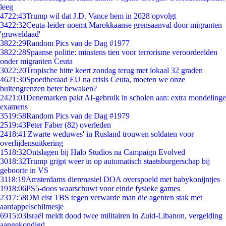
leeg
47
22:43
Trump wil dat J.D. Vance hem in 2028 opvolgt
34
22:32
Ceuta-leider noemt Marokkaanse grensaanval door migranten
'gruweldaad'
38
22:29
Random Pics van de Dag #1977
38
22:28
Spaanse politie: minstens tien voor terrorisme veroordeelden
onder migranten Ceuta
30
22:20
Tropische hitte keert zondag terug met lokaal 32 graden
46
21:30
Spoedberaad EU na crisis Ceuta, moeten we onze
buitengrenzen beter bewaken?
24
21:01
Denemarken pakt AI-gebruik in scholen aan: extra mondelinge
examens
35
19:58
Random Pics van de Dag #1979
25
19:43
Peter Faber (82) overleden
24
18:41
'Zwarte weduwes' in Rusland trouwen soldaten voor
overlijdensuitkering
15
18:32
Ontslagen bij Halo Studios na Campaign Evolved
30
18:32
Trump grijpt weer in op automatisch staatsburgerschap bij
geboorte in VS
31
18:19
Amsterdams dierenasiel DOA overspoeld met babykonijntjes
19
18:06
PS5-doos waarschuwt voor einde fysieke games
23
17:58
OM eist TBS tegen verwarde man die agenten stak met
aardappelschilmesje
69
15:03
Israël meldt dood twee militairen in Zuid-Libanon, vergelding
aangekondigd