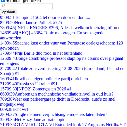
Scrollbar gebruiken
opslaan
95
09:51
Teltopic #1564 tel door en door en door....
85
09:50
Nederlandse Politiek #725
78
09:45
[INFLUENCERS #296] Alles is welkom kneuzing of breuk
146
09:45
[AKQ] #3384 Topic met vragen. En soms goede
antwoorden.
14
09:45
Spaanse kust onder vuur van Portugese oorlogsschepen: 120
gewonden
17
09:44
Prijs Bar le duc rood in het buitenland
125
09:43
Jonge Cambridge professor stapt op na claims over plagiaat
en leugens
257
09:42
Totale zonsverduistering 12-08-2026 (Groenland, IJsland en
Spanje) #1
16
09:41
Ik wil een eigen politieke partij oprichten
212
09:40
Russia vs Ukraine #91
157
09:39
[NPO2] Zomergasten 2026 #1
66
09:39
Aanbrengen mechanische ventilatie zinvol in oud huis?
7
09:38
Weer een parkeergarage dicht in Dordrecht, auto's zo snel
mogelijk weg
6
09:38
Echt wrf
28
09:37
Single mannen verplichtsingle moeders laten daten?
32
09:35
Het Hazy Jane adoratietopic
71
09:35
GTA VI #12 GTA VI Extended look 27 Augustus Netflix/YT