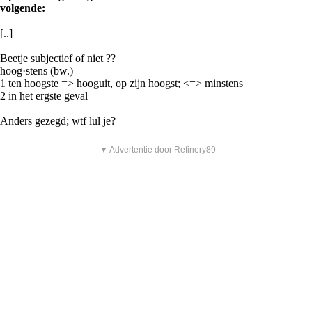
volgende:
[..]
Beetje subjectief of niet ??
hoog·stens (bw.)
1 ten hoogste => hooguit, op zijn hoogst; <=> minstens
2 in het ergste geval
Anders gezegd; wtf lul je?
▼ Advertentie door Refinery89