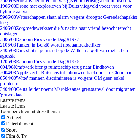
25
06/08
Huisarts per direct uit vak gezet om ernstig alcoholmisbruik
19
06/08
Drone met explosieven bij Duits vliegveld voedt vrees voor
hybride aanval
59
06/08
Waterschappen slaan alarm wegens droogte: Gereedschapskist
leeg
24
06/08
Zorgmedewerkster die 's nachts haar vriend bezocht terecht
ontslagen
38
06/08
Random Pics van de Dag #1977
21
05/08
Tanken in België wordt nóg aantrekkelijker
34
05/08
Dirk sluit supermarkt op de Wallen na golf van diefstal en
agressie
12
05/08
Random Pics van de Dag #1976
6
04/08
Kraftwerk brengt ruimteschip terug naar Eindhoven
20
04/08
Apple vecht Britse eis tot inbouwen backdoor in iCloud aan
85
04/08
'Witte' mannen discrimineren is volgens OM geen enkel
probleem
34
04/08
Ceuta-leider noemt Marokkaanse grensaanval door migranten
'gruweldaad'
Laatste items
Laatste items
Toon berichten uit deze thema's
Actueel
Entertainment
Sport
Film & Tv