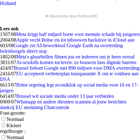
Holland
▼ Advertentie door Refinery89
Lees ook
15
07/08
Meta krijgt half miljard boete voor mentale schade bij jongeren
20
04/08
Apple vecht Britse eis tot inbouwen backdoor in iCloud aan
6
03/08
Google zet AI-bewerktool Google Earth na overtreding
beleidsregels direct stop
18
02/08
Meta's gluurbrillen filmen jou en iedereen om je heen overal
38
31/07
Ai-sexdolls komen tot leven: zo bouwen fans digitale harems
4
24/07
Brussel beboet Google met 890 miljoen voor DMA-overtreding
24
16/07
EU accepteert verbeterplan transparantie X om te voldoen aan
DSA
66
15/07
Britse regering legt avondklok op social media voor 16 en 17-
jarigen
64
14/07
Brussel wil sociale media onder 13 jaar verbieden
69
09/07
Whatsapp en andere diensten scannen al jouw berichten
dankzij EU stemming Chatcontrole
Font-grootte:
Normaal
Kleiner
regelhoogte :
Normaal