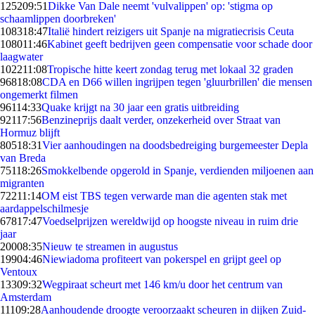
1252
09:51
Dikke Van Dale neemt 'vulvalippen' op: 'stigma op
schaamlippen doorbreken'
1083
18:47
Italië hindert reizigers uit Spanje na migratiecrisis Ceuta
1080
11:46
Kabinet geeft bedrijven geen compensatie voor schade door
laagwater
1022
11:08
Tropische hitte keert zondag terug met lokaal 32 graden
968
18:08
CDA en D66 willen ingrijpen tegen 'gluurbrillen' die mensen
ongemerkt filmen
961
14:33
Quake krijgt na 30 jaar een gratis uitbreiding
921
17:56
Benzineprijs daalt verder, onzekerheid over Straat van
Hormuz blijft
805
18:31
Vier aanhoudingen na doodsbedreiging burgemeester Depla
van Breda
751
18:26
Smokkelbende opgerold in Spanje, verdienden miljoenen aan
migranten
722
11:14
OM eist TBS tegen verwarde man die agenten stak met
aardappelschilmesje
678
17:47
Voedselprijzen wereldwijd op hoogste niveau in ruim drie
jaar
200
08:35
Nieuw te streamen in augustus
199
04:46
Niewiadoma profiteert van pokerspel en grijpt geel op
Ventoux
133
09:32
Wegpiraat scheurt met 146 km/u door het centrum van
Amsterdam
111
09:28
Aanhoudende droogte veroorzaakt scheuren in dijken Zuid-