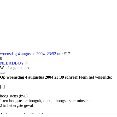
woensdag 4 augustus 2004, 23:52 uur
#17
0
NLBADBOY
Watcha gonna do ........
quote:
Op woensdag 4 augustus 2004 23:39 schreef Flem het volgende:
[..]
hoog·stens (bw.)
1 ten hoogste => hooguit, op zijn hoogst; <=> minstens
2 in het ergste geval
Anders gezegd; wtf lul je?