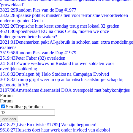
'gruweldaad'
38
22:29
Random Pics van de Dag #1977
38
22:28
Spaanse politie: minstens tien voor terrorisme veroordeelden
onder migranten Ceuta
30
22:20
Tropische hitte keert zondag terug met lokaal 32 graden
46
21:30
Spoedberaad EU na crisis Ceuta, moeten we onze
buitengrenzen beter bewaken?
20
21:01
Denemarken pakt AI-gebruik in scholen aan: extra mondelinge
examens
35
19:58
Random Pics van de Dag #1979
25
19:43
Peter Faber (82) overleden
24
18:41
'Zwarte weduwes' in Rusland trouwen soldaten voor
overlijdensuitkering
15
18:32
Ontslagen bij Halo Studios na Campaign Evolved
30
18:32
Trump grijpt weer in op automatisch staatsburgerschap bij
geboorte in VS
31
07/08
Amsterdams dierenasiel DOA overspoeld met babykonijntjes
Forum
Forum
Scrollbar gebruiken
opslaan
43
18:27
[Live Eredivisie #1785] We zijn begonnen!
96
18:27
Huisarts doet haar werk onder invloed van alcohol