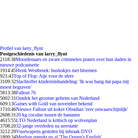
Profiel van larry_flynt
Postgeschiedenis van larry_flynt
21
18:38
Moordenaars en zware criminelen praten over hun daden in
nieuwe podcastserie
19
14:45
Henk Westbroek: bushokjes met bloemen
9
21:43
Top of Flop: Atje voor de sfeer
31
09:32
Slachtoffer kindermishandeling: 'Ik was bang dat papa mij
moest begraven'
58
13:38
Fallout 76
50
02:31
Ontdek het grootste geheim van Nederland
6
09:13
Games with Gold van november bekend
17
10:46
Nieuwe Fallout uit koker Obsidian 'zeer onwaarschijnlijk'
26
08:31
20 kg cocaïne tussen de bananen
46
15:55
LTO Nederland is kritisch op wolvenplan
37
08:20
32-jarige overleden na arrestatie
32
12:29
Vuurwapens gestolen bij inbraak DVO
18
09:34
Meghan spreekt nu al 'The Queen's English'