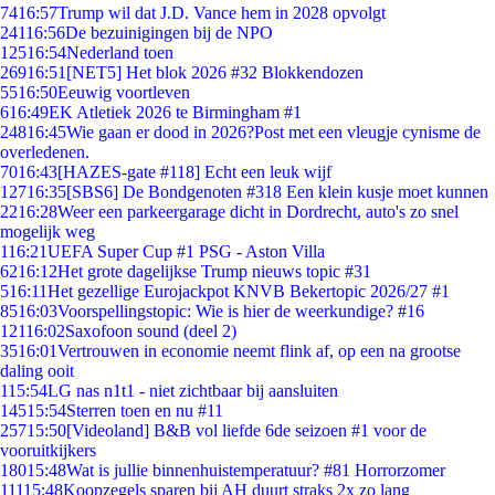
74
16:57
Trump wil dat J.D. Vance hem in 2028 opvolgt
241
16:56
De bezuinigingen bij de NPO
125
16:54
Nederland toen
269
16:51
[NET5] Het blok 2026 #32 Blokkendozen
55
16:50
Eeuwig voortleven
6
16:49
EK Atletiek 2026 te Birmingham #1
248
16:45
Wie gaan er dood in 2026?Post met een vleugje cynisme de
overledenen.
70
16:43
[HAZES-gate #118] Echt een leuk wijf
127
16:35
[SBS6] De Bondgenoten #318 Een klein kusje moet kunnen
22
16:28
Weer een parkeergarage dicht in Dordrecht, auto's zo snel
mogelijk weg
1
16:21
UEFA Super Cup #1 PSG - Aston Villa
62
16:12
Het grote dagelijkse Trump nieuws topic #31
5
16:11
Het gezellige Eurojackpot KNVB Bekertopic 2026/27 #1
85
16:03
Voorspellingstopic: Wie is hier de weerkundige? #16
121
16:02
Saxofoon sound (deel 2)
35
16:01
Vertrouwen in economie neemt flink af, op een na grootse
daling ooit
1
15:54
LG nas n1t1 - niet zichtbaar bij aansluiten
145
15:54
Sterren toen en nu #11
257
15:50
[Videoland] B&B vol liefde 6de seizoen #1 voor de
vooruitkijkers
180
15:48
Wat is jullie binnenhuistemperatuur? #81 Horrorzomer
111
15:48
Koopzegels sparen bij AH duurt straks 2x zo lang