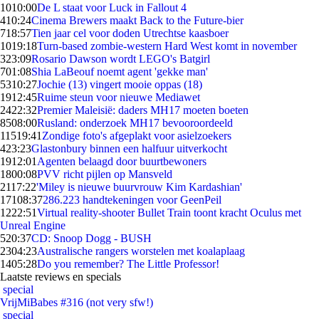
10
10:00
De L staat voor Luck in Fallout 4
4
10:24
Cinema Brewers maakt Back to the Future-bier
7
18:57
Tien jaar cel voor doden Utrechtse kaasboer
10
19:18
Turn-based zombie-western Hard West komt in november
3
23:09
Rosario Dawson wordt LEGO's Batgirl
7
01:08
Shia LaBeouf noemt agent 'gekke man'
53
10:27
Jochie (13) vingert mooie oppas (18)
19
12:45
Ruime steun voor nieuwe Mediawet
24
22:32
Premier Maleisië: daders MH17 moeten boeten
85
08:00
Rusland: onderzoek MH17 bevooroordeeld
115
19:41
Zondige foto's afgeplakt voor asielzoekers
4
23:23
Glastonbury binnen een halfuur uitverkocht
19
12:01
Agenten belaagd door buurtbewoners
18
00:08
PVV richt pijlen op Mansveld
21
17:22
'Miley is nieuwe buurvrouw Kim Kardashian'
171
08:37
286.223 handtekeningen voor GeenPeil
12
22:51
Virtual reality-shooter Bullet Train toont kracht Oculus met
Unreal Engine
5
20:37
CD: Snoop Dogg - BUSH
23
04:23
Australische rangers worstelen met koalaplaag
14
05:28
Do you remember? The Little Professor!
Laatste reviews en specials
special
VrijMiBabes #316 (not very sfw!)
special