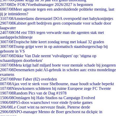
2
07/08
De FOK!Voetbalmanager 2026/2027 is begonnen
69
07/08
Meer agressie tegen een andersluidende politieke mening, laat
jij je intimideren?
31
07/08
Amsterdams dierenasiel DOA overspoeld met babykonijntjes
29
07/08
Kabinet geeft bedrijven geen compensatie voor schade door
laagwater
24
07/08
OM eist TBS tegen verwarde man die agenten stak met
aardappelschilmesje
30
07/08
Tropische hitte keert zondag terug met lokaal 32 graden
30
07/08
Trump grijpt weer in op automatisch staatsburgerschap bij
geboorte in VS
56
07/08
Dikke Van Dale neemt 'vulvalippen' op: 'stigma op
schaamlippen doorbreken'
16
07/08
Meta krijgt half miljard boete voor mentale schade bij jongeren
20
07/08
Denemarken pakt AI-gebruik in scholen aan: extra mondelinge
examens
25
07/08
Peter Faber (82) overleden
0
07/08
Ajax veel te sterk voor Shelbourne, maar houdt schade beperkt
1
07/08
Nieuwkomers schitteren bij ruime Europese zege FC Twente
19
07/08
Random Pics van de Dag #1978
15
06/08
Ontslagen bij Halo Studios na Campaign Evolved
19
06/08
PS5-doos waarschuwt voor einde fysieke games
2
06/08
Le Court wint na nerveuze finale, Pieterse derde
29
06/08
NPO-manager Menno de Boer geschorst na dickpic in