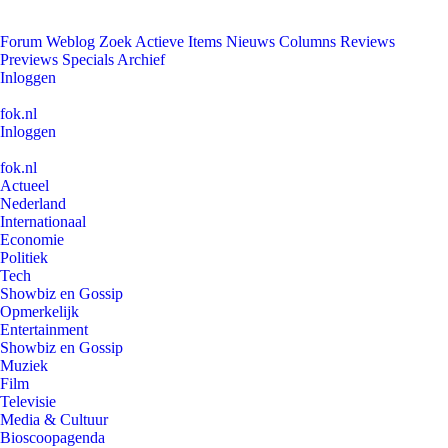
Forum
Weblog
Zoek
Actieve Items
Nieuws
Columns
Reviews
Previews
Specials
Archief
Inloggen
fok.nl
Inloggen
fok.nl
Actueel
Nederland
Internationaal
Economie
Politiek
Tech
Showbiz en Gossip
Opmerkelijk
Entertainment
Showbiz en Gossip
Muziek
Film
Televisie
Media & Cultuur
Bioscoopagenda