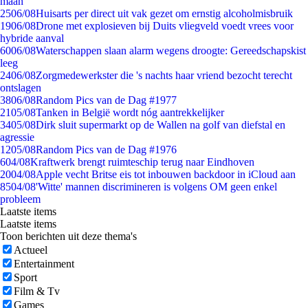
maan
25
06/08
Huisarts per direct uit vak gezet om ernstig alcoholmisbruik
19
06/08
Drone met explosieven bij Duits vliegveld voedt vrees voor
hybride aanval
60
06/08
Waterschappen slaan alarm wegens droogte: Gereedschapskist
leeg
24
06/08
Zorgmedewerkster die 's nachts haar vriend bezocht terecht
ontslagen
38
06/08
Random Pics van de Dag #1977
21
05/08
Tanken in België wordt nóg aantrekkelijker
34
05/08
Dirk sluit supermarkt op de Wallen na golf van diefstal en
agressie
12
05/08
Random Pics van de Dag #1976
6
04/08
Kraftwerk brengt ruimteschip terug naar Eindhoven
20
04/08
Apple vecht Britse eis tot inbouwen backdoor in iCloud aan
85
04/08
'Witte' mannen discrimineren is volgens OM geen enkel
probleem
Laatste items
Laatste items
Toon berichten uit deze thema's
Actueel
Entertainment
Sport
Film & Tv
Games