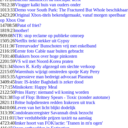
78
12:38
Vlogger kalkt huis van ouders onder
10
13:33
Demo voor South Park: The Fractured But Whole beschikbaar
24
23:20
Original Xbox-titels bekendgemaakt, vanaf morgen speelbaar
op Xbox One
147
08:58
Patat of friet?
18
19:23
mother!
9
09:08
NTR: stop reclame op publieke omroep
15
05:26
Netflix trekt stekker uit Gypsy
51
11:36
'Terreurvader' Bunschoten vrij met enkelband
21
16:19
Eerste foto Cable naar buiten gebracht
71
01:40
Bakkers boos over hoge pinkosten
22
01:59
VS wil met Noord-Korea praten
9
21:34
Shows R. Kelly afgezegd om slechte verkoop
22
15:05
Warenhuis wijzigt omstreden spotje Katy Perry
18
15:35
Agressieve man bedreigt advocaat Plasman
34
09:45
Iran: IS-leider Baghdadi is zeker dood
7
17:15
Minikoken: Happy Meal
21
22:50
Prins Harry: niemand wil koning worden
9
21:38
Top of Flop: Britney Spears - Toxic (zonder autotune)
28
21:11
Britse hulpdiensten redden Irakezen uit truck
84
10:06
Leven van het licht blijkt dodelijk
3
13:39
Condoleanceregister Savannah druk bezocht
21
11:01
Uber verdubbelde prijzen taxirit na aanslag
47
23:40
Imker hoort van FOK!actie: 'Tranen in m'n ogen'