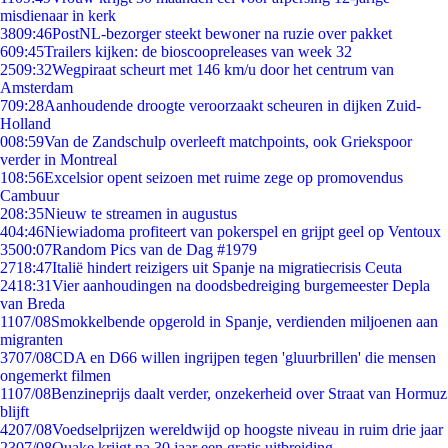
misdienaar in kerk
38
09:46
PostNL-bezorger steekt bewoner na ruzie over pakket
6
09:45
Trailers kijken: de bioscoopreleases van week 32
25
09:32
Wegpiraat scheurt met 146 km/u door het centrum van
Amsterdam
7
09:28
Aanhoudende droogte veroorzaakt scheuren in dijken Zuid-
Holland
0
08:59
Van de Zandschulp overleeft matchpoints, ook Griekspoor
verder in Montreal
1
08:56
Excelsior opent seizoen met ruime zege op promovendus
Cambuur
2
08:35
Nieuw te streamen in augustus
4
04:46
Niewiadoma profiteert van pokerspel en grijpt geel op Ventoux
35
00:07
Random Pics van de Dag #1979
27
18:47
Italië hindert reizigers uit Spanje na migratiecrisis Ceuta
24
18:31
Vier aanhoudingen na doodsbedreiging burgemeester Depla
van Breda
11
07/08
Smokkelbende opgerold in Spanje, verdienden miljoenen aan
migranten
37
07/08
CDA en D66 willen ingrijpen tegen 'gluurbrillen' die mensen
ongemerkt filmen
11
07/08
Benzineprijs daalt verder, onzekerheid over Straat van Hormuz
blijft
42
07/08
Voedselprijzen wereldwijd op hoogste niveau in ruim drie jaar
23
07/08
Quake krijgt na 30 jaar een gratis uitbreiding