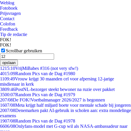
Weblog
Fotoboek
Prijsvragen
Contact
Colofon
Feedback
Tip de redactie
FOK!
FOK!
Scrollbar gebruiken
opslaan
12
15:10
VrijMiBabes #316 (not very sfw!)
40
15:09
Random Pics van de Dag #1980
11
09:49
Vrouw krijgt 30 maanden cel voor afpersing 12-jarige
misdienaar in kerk
38
09:46
PostNL-bezorger steekt bewoner na ruzie over pakket
35
00:07
Random Pics van de Dag #1979
2
07/08
De FOK!Voetbalmanager 2026/2027 is begonnen
16
07/08
Meta krijgt half miljard boete voor mentale schade bij jongeren
20
07/08
Denemarken pakt AI-gebruik in scholen aan: extra mondelinge
examens
19
07/08
Random Pics van de Dag #1978
66
06/08
Onlyfans-model met G-cup wil als NASA-ambassadeur naar