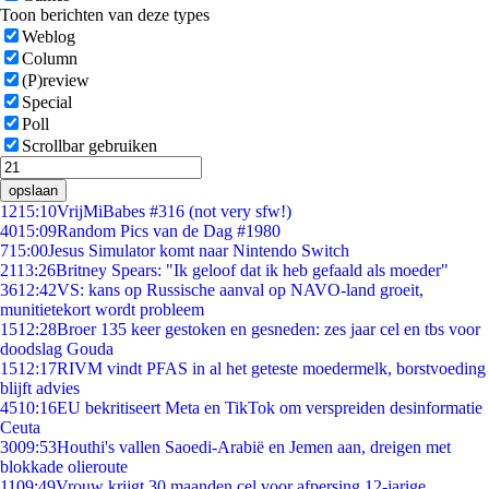
Toon berichten van deze types
Weblog
Column
(P)review
Special
Poll
Scrollbar gebruiken
opslaan
12
15:10
VrijMiBabes #316 (not very sfw!)
40
15:09
Random Pics van de Dag #1980
7
15:00
Jesus Simulator komt naar Nintendo Switch
21
13:26
Britney Spears: "Ik geloof dat ik heb gefaald als moeder"
36
12:42
VS: kans op Russische aanval op NAVO-land groeit,
munitietekort wordt probleem
15
12:28
Broer 135 keer gestoken en gesneden: zes jaar cel en tbs voor
doodslag Gouda
15
12:17
RIVM vindt PFAS in al het geteste moedermelk, borstvoeding
blijft advies
45
10:16
EU bekritiseert Meta en TikTok om verspreiden desinformatie
Ceuta
30
09:53
Houthi's vallen Saoedi-Arabië en Jemen aan, dreigen met
blokkade olieroute
11
09:49
Vrouw krijgt 30 maanden cel voor afpersing 12-jarige