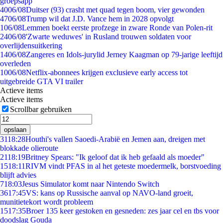
groepsapp
40
06/08
Duitser (93) crasht met quad tegen boom, vier gewonden
47
06/08
Trump wil dat J.D. Vance hem in 2028 opvolgt
1
06/08
Lemmen boekt eerste profzege in zware Ronde van Polen-rit
24
06/08
'Zwarte weduwes' in Rusland trouwen soldaten voor
overlijdensuitkering
14
06/08
Zangeres en Idols-jurylid Jerney Kaagman op 79-jarige leeftijd
overleden
10
06/08
Netflix-abonnees krijgen exclusieve early access tot
uitgebreide GTA VI trailer
Actieve items
Actieve items
Scrollbar gebruiken
opslaan
31
18:28
Houthi's vallen Saoedi-Arabië en Jemen aan, dreigen met
blokkade olieroute
21
18:19
Britney Spears: "Ik geloof dat ik heb gefaald als moeder"
15
18:11
RIVM vindt PFAS in al het geteste moedermelk, borstvoeding
blijft advies
7
18:03
Jesus Simulator komt naar Nintendo Switch
36
17:45
VS: kans op Russische aanval op NAVO-land groeit,
munitietekort wordt probleem
15
17:35
Broer 135 keer gestoken en gesneden: zes jaar cel en tbs voor
doodslag Gouda