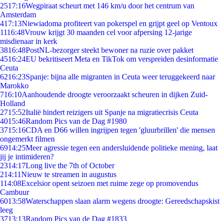
25
17:16
Wegpiraat scheurt met 146 km/u door het centrum van
Amsterdam
4
17:13
Niewiadoma profiteert van pokerspel en grijpt geel op Ventoux
11
16:48
Vrouw krijgt 30 maanden cel voor afpersing 12-jarige
misdienaar in kerk
38
16:48
PostNL-bezorger steekt bewoner na ruzie over pakket
45
16:24
EU bekritiseert Meta en TikTok om verspreiden desinformatie
Ceuta
62
16:23
Spanje: bijna alle migranten in Ceuta weer teruggekeerd naar
Marokko
7
16:10
Aanhoudende droogte veroorzaakt scheuren in dijken Zuid-
Holland
27
15:52
Italië hindert reizigers uit Spanje na migratiecrisis Ceuta
40
15:46
Random Pics van de Dag #1980
37
15:16
CDA en D66 willen ingrijpen tegen 'gluurbrillen' die mensen
ongemerkt filmen
69
14:25
Meer agressie tegen een andersluidende politieke mening, laat
jij je intimideren?
23
14:17
Long live the 7th of October
2
14:11
Nieuw te streamen in augustus
1
14:08
Excelsior opent seizoen met ruime zege op promovendus
Cambuur
60
13:58
Waterschappen slaan alarm wegens droogte: Gereedschapskist
leeg
37
13:13
Random Pics van de Dag #1833