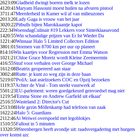
26
23:09
Gladheid dwingt boeren melk te lozen
41
20:41
Maryam Hassouni moest huilen na afvuren pistool
37
11:47
Meerderheid in Kamer wil af van milieuzones
20
13:20
Lady Gaga is vrouw van het jaar
30
20:22
Pitbulls bijten Marokkaantje kapot
2
22:34
WoensdagCulinair #19 Lekkers voor Sinterklaasavond
14
20:55
Win schandalige prijzen van Er Ist Wieder Da
12
21:40
Winnaar Halo 5 Limited Collectors Edition
38
01:01
Stormen van 8700 km per uur op planeet
8
14:16
Win kaartjes voor Regression met Emma Watson
10
21:21
Chloe Grace Moretz wordt Kleine Zeemeermin
4
16:55
Straf voor verhalen over George Michael
16
12:08
Beatrix geopereerd aan staar
30
02:48
Rutte: je kunt zo weg zijn in deze baan
52
19:07
PvdA: laat asielzoekers COC en Opzij bezoeken
11
19:37
Achter de Viral - Tom steekt vuurwerk af
55
01:23
EU-parlement: weren goedgekeurd genvoedsel mag niet
12
19:54
'Emma Stone en Andrew Garfield uit elkaar'
25
16:55
Wasteland 2: Director's Cut
25
13:08
Hele gezin Möllenkamp had telefoon van zaak
16
22:24
Halo 5: Guardians
21
12:46
Ai Weiwei overspoeld met legoblokjes
15
10:55
Fallout in 5 minuten
133
20:59
Steenbergen heeft avondje uit: raadsvergadering met burgers
over komst azc