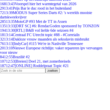
168
13:43
Voorspel hier het warmtegetal van 2026
29
13:41
Prijs Bar le duc rood in het buitenland
72
13:39
MODUS Super Series Darts #2: 's werelds mooiste
dartskweekvijver
285
13:35
MotoGP #93 Met de TT in Assen
135
13:33
[DRT SC] #6: RendacGoden sponsored by TONZON
194
13:30
[RTL] B&B vol liefde 6de seizoen #4
18
13:14
Centraal FC Utrecht topic #88 - #CorreiaIn
32
13:14
Dakloze vrouw maanden als seksslavin misbruikt
76
13:13
[IndyCar] #115 We're in Nashville Tennessee
20
13:10
Nieuwe Europese richtlijn: vaker repareren ipv vervangen
voor nieuw
84
12:55
Brazilië #2
107
12:53
[Breien] Deel 21, met zomerbreisels
187
12:47
[ONLINE] Roddelpraat Topic #21