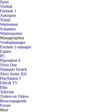
Sport
Voetbal
Formule 1
Autosport
Tennis
Wielrennen
Schaatsen
Wintersporten
Managerspelen
Voetbalmanager
Formule 1-manager
Games
PC
Playstation 4
Xbox One
Nintendo Switch
Xbox Series X|S
PlayStation 5
Film & TV
Film
Televisie
Trailers en Videos
Bioscoopagenda
Forum
Meer