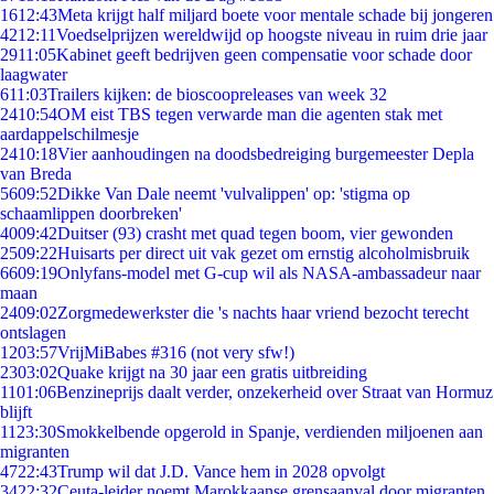
16
12:43
Meta krijgt half miljard boete voor mentale schade bij jongeren
42
12:11
Voedselprijzen wereldwijd op hoogste niveau in ruim drie jaar
29
11:05
Kabinet geeft bedrijven geen compensatie voor schade door
laagwater
6
11:03
Trailers kijken: de bioscoopreleases van week 32
24
10:54
OM eist TBS tegen verwarde man die agenten stak met
aardappelschilmesje
24
10:18
Vier aanhoudingen na doodsbedreiging burgemeester Depla
van Breda
56
09:52
Dikke Van Dale neemt 'vulvalippen' op: 'stigma op
schaamlippen doorbreken'
40
09:42
Duitser (93) crasht met quad tegen boom, vier gewonden
25
09:22
Huisarts per direct uit vak gezet om ernstig alcoholmisbruik
66
09:19
Onlyfans-model met G-cup wil als NASA-ambassadeur naar
maan
24
09:02
Zorgmedewerkster die 's nachts haar vriend bezocht terecht
ontslagen
12
03:57
VrijMiBabes #316 (not very sfw!)
23
03:02
Quake krijgt na 30 jaar een gratis uitbreiding
11
01:06
Benzineprijs daalt verder, onzekerheid over Straat van Hormuz
blijft
11
23:30
Smokkelbende opgerold in Spanje, verdienden miljoenen aan
migranten
47
22:43
Trump wil dat J.D. Vance hem in 2028 opvolgt
34
22:32
Ceuta-leider noemt Marokkaanse grensaanval door migranten