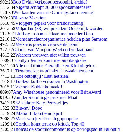
9
02:28
Bob Dylan verkoopt persoonlijk archief
18
12:34
Nigeria schrapt 20.000 spookambtenaren
1
20:39
Win kaarten voor de Grimsby-fanscreening!
3
09:28
Blu-ray: Vacation
16
18:45
Vloggers gepakt voor brandstichting
20
12:58
Miljardair (83) wil president Oostenrijk worden
11
23:21
Lindsay Lohan is 'klaar' met moeder Dina
22
10:12
Mensenrechtenorganisaties hekelen plan Samsom
49
23:22
Meisje is poes in vrouwenlichaam
3
22:22
Gitarist van Vampire Weekend verlaat band
46
13:22
Waarom vrouwen niet willen trouwen
10
09:07
Caitlyn Jenner komt met autobiografie
58
11:50
Alle naaktfoto's Geraldine en Kim uitgelekt
36
17:11
Tienermeisje wordt slet na tv-talentenjacht
74
13:13
Hoe ontbijt jij? Laat het zien!
19
18:17
Topless koffie verkopen in Washington
30
15:11
Victoria Koblenko naakt!
8
09:07
Amy Winehouse genomineerd voor Brit Award
9
19:29
Van der Steur in gesprek met Maat
34
13:19
32 lekkere Katy Perry-gifjes
15
22:33
Blu-ray: Dope
12
19:24
'Mafia III komt eind april'
20
08:25
Maak van jezelf een legopoppetje
12
09:10
Gordon komt terug op kritiek Top 40
7
20:32
Thomas de stoomlocomotief is op oorlogspad in Fallout 4