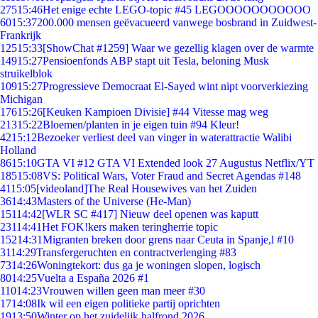
275
15:46
Het enige echte LEGO-topic #45 LEGOOOOOOOOOOO
60
15:37
200.000 mensen geëvacueerd vanwege bosbrand in Zuidwest-
Frankrijk
125
15:33
[ShowChat #1259] Waar we gezellig klagen over de warmte
149
15:27
Pensioenfonds ABP stapt uit Tesla, beloning Musk
struikelblok
109
15:27
Progressieve Democraat El-Sayed wint nipt voorverkiezing
Michigan
176
15:26
[Keuken Kampioen Divisie] #44 Vitesse mag weg
213
15:22
Bloemen/planten in je eigen tuin #94 Kleur!
42
15:12
Bezoeker verliest deel van vinger in waterattractie Walibi
Holland
86
15:10
GTA VI #12 GTA VI Extended look 27 Augustus Netflix/YT
185
15:08
VS: Political Wars, Voter Fraud and Secret Agendas #148
41
15:05
[videoland]The Real Housewives van het Zuiden
36
14:43
Masters of the Universe (He-Man)
151
14:42
[WLR SC #417] Nieuw deel openen was kaputt
231
14:41
Het FOK!kers maken teringherrie topic
152
14:31
Migranten breken door grens naar Ceuta in Spanje,l #10
31
14:29
Transfergeruchten en contractverlenging #83
73
14:26
Woningtekort: dus ga je woningen slopen, logisch
80
14:25
Vuelta a España 2026 #1
110
14:23
Vrouwen willen geen man meer #30
17
14:08
Ik wil een eigen politieke partij oprichten
19
13:50
Winter op het zuidelijk halfrond 2026