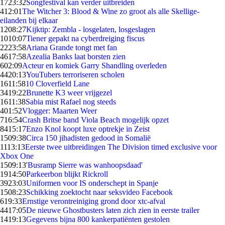
17
23:32
Songfestival kan verder uitbreiden
4
12:01
The Witcher 3: Blood & Wine zo groot als alle Skellige-
eilanden bij elkaar
12
08:27
Kijktip: Zembla - losgelaten, losgeslagen
10
10:07
Tiener gepakt na cyberdreiging fiscus
22
23:58
Ariana Grande tongt met fan
46
17:58
Azealia Banks laat borsten zien
6
02:09
Acteur en komiek Garry Shandling overleden
44
20:13
YouTubers terroriseren scholen
16
11:58
10 Cloverfield Lane
34
19:22
Brunette K3 weer vrijgezel
16
11:38
Sabia mist Rafael nog steeds
4
01:52
Vlogger: Maarten Weer
7
16:54
Crash Britse band Viola Beach mogelijk opzet
84
15:17
Enzo Knol koopt luxe optrekje in Zeist
15
09:38
Circa 150 jihadisten gedood in Somalië
11
13:13
Eerste twee uitbreidingen The Division timed exclusive voor
Xbox One
15
09:13
'Busramp Sierre was wanhoopsdaad'
19
14:50
Parkeerbon blijkt Rickroll
39
23:03
Uniformen voor IS onderschept in Spanje
15
08:23
Schikking zoektocht naar seksvideo Facebook
6
19:33
Ernstige verontreiniging grond door xtc-afval
44
17:05
De nieuwe Ghostbusters laten zich zien in eerste trailer
14
19:13
Gegevens bijna 800 kankerpatiënten gestolen