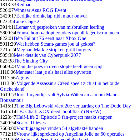
18
13:33
Redbad
5
20:07
Winnaar Asus ROG Event
24
20:17
Eerlijke dronkelap rijdt muur omver
6
23:35
Luke Cage 2
39
14:11
Leraar vrijgesproken van misbruiken leerling
58
00:54
Franse homo-adoptieouders openlijk gediscrimineerd
8
22:01
Bèta Fallout 76 eerst naar Xbox One
59
11:29
Wat hebben Steam-games jou al gekost?
22
15:24
Meghan Markle stript en grillt burgers
5
05:38
Meer details van Cyberpunk 2077
8
23:38
The Sinking City
66
09:43
Man die poes in oven stopte heeft geen spijt
11
10:06
Maneater laat je als haai alles opvreten
11
17:56
Agony
11
13:36
'Volgende Assassin's Creed speelt zich af in het oude
Griekenland'
16
19:53
Joris Luyendijk valt Sylvia Witteman aan om Mano
Bouzamour
14
15:13
The Big Lebowski viert 20e verjaardag op The Dude Day
16
15:14
LB: Charli XCX deed 'boobflash' (NSFW)
12
23:47
Half-Life 2: Episode 3 fan-project maakt stappen
24
00:54
Sea of Thieves
76
03:00
Voorbijgangers vinden 54 afgehakte handen
77
12:16
Vrouw lijkt sprekend op Angelina Jolie na 50 operaties
27
11:26
Bitcoin stabiliseert na moeilijke kerst