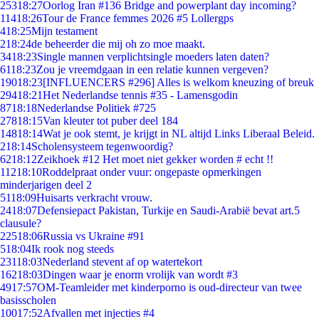
253
18:27
Oorlog Iran #136 Bridge and powerplant day incoming?
114
18:26
Tour de France femmes 2026 #5 Lollergps
4
18:25
Mijn testament
2
18:24
de beheerder die mij oh zo moe maakt.
34
18:23
Single mannen verplichtsingle moeders laten daten?
61
18:23
Zou je vreemdgaan in een relatie kunnen vergeven?
190
18:23
[INFLUENCERS #296] Alles is welkom kneuzing of breuk
294
18:21
Het Nederlandse tennis #35 - Lamensgodin
87
18:18
Nederlandse Politiek #725
278
18:15
Van kleuter tot puber deel 184
148
18:14
Wat je ook stemt, je krijgt in NL altijd Links Liberaal Beleid.
2
18:14
Scholensysteem tegenwoordig?
62
18:12
Zeikhoek #12 Het moet niet gekker worden # echt !!
112
18:10
Roddelpraat onder vuur: ongepaste opmerkingen
minderjarigen deel 2
51
18:09
Huisarts verkracht vrouw.
24
18:07
Defensiepact Pakistan, Turkije en Saudi-Arabië bevat art.5
clausule?
225
18:06
Russia vs Ukraine #91
5
18:04
Ik rook nog steeds
231
18:03
Nederland stevent af op watertekort
162
18:03
Dingen waar je enorm vrolijk van wordt #3
49
17:57
OM-Teamleider met kinderporno is oud-directeur van twee
basisscholen
100
17:52
Afvallen met injecties #4