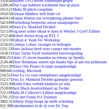
33
16:44
Bizarre UFO boven Amsterdam gespot
22
00:26
Dua Lipa trakteert wachtende fans op pizza
16
13:21
Mafia III glitch-compilatie
16
10:54
Orkaan Matthew treft Haïti vol
64
19:14
Emma Watson eist verwijdering pikante foto's
54
13:09
Poelenburg bespreekt onrust straatjongeren
26
10:18
Deus Ex: Mankind Divided
5
21:14
Nog meer achter elkaar te doen in Witcher 3 GotY Edition
27
12:46
Robert Jensen terug op RTL 5
13
15:19
Fallout 4: Vault-Tec Workshop
22
16:01
Lindsay Lohan: zwanger en bedrogen
12
11:33
Paris Jackson heeft weer contact met moeder
16
18:31
Fans Taylor Swift vermoeden borstvergroting
8
06:25
Adeles 25 zeven maanden na release op Spotify
21
20:48
Deze Bredanaar smeert zijn blanke bips af aan een politieauto
25
15:39
Xbox One Project Scorpio aangekondigd
9
08:04
Liveblog: Microsoft
2
16:51
Deus Ex Go voor smartphones aangekondigd
5
12:17
Deus Ex: Mankind Divided gameplay getoond
55
23:30
Bobbi Eden verleidt kinderen tot seks
25
18:00
Jack Black doodverklaard op Twitter
5
22:19
Mafia III Collector's Edition aangekondigd
27
01:25
Fun met Funda #11 Duinlust
30
02:31
Johnny Depp hoopt op snelle scheiding
9
21:38
Rotterdammers in de rij voor De Trap