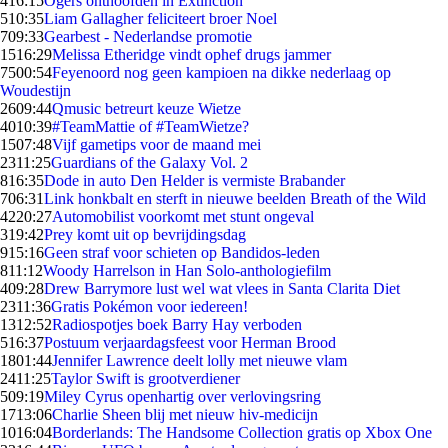
4
16:15
Ogers onthoofden in Extinction
5
10:35
Liam Gallagher feliciteert broer Noel
7
09:33
Gearbest - Nederlandse promotie
15
16:29
Melissa Etheridge vindt ophef drugs jammer
75
00:54
Feyenoord nog geen kampioen na dikke nederlaag op
Woudestijn
26
09:44
Qmusic betreurt keuze Wietze
40
10:39
#TeamMattie of #TeamWietze?
15
07:48
Vijf gametips voor de maand mei
23
11:25
Guardians of the Galaxy Vol. 2
8
16:35
Dode in auto Den Helder is vermiste Brabander
7
06:31
Link honkbalt en sterft in nieuwe beelden Breath of the Wild
42
20:27
Automobilist voorkomt met stunt ongeval
3
19:42
Prey komt uit op bevrijdingsdag
9
15:16
Geen straf voor schieten op Bandidos-leden
8
11:12
Woody Harrelson in Han Solo-anthologiefilm
4
09:28
Drew Barrymore lust wel wat vlees in Santa Clarita Diet
23
11:36
Gratis Pokémon voor iedereen!
13
12:52
Radiospotjes boek Barry Hay verboden
5
16:37
Postuum verjaardagsfeest voor Herman Brood
18
01:44
Jennifer Lawrence deelt lolly met nieuwe vlam
24
11:25
Taylor Swift is grootverdiener
5
09:19
Miley Cyrus openhartig over verlovingsring
17
13:06
Charlie Sheen blij met nieuw hiv-medicijn
10
16:04
Borderlands: The Handsome Collection gratis op Xbox One