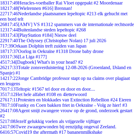
183
17:49
Heracles-voetballer Rai Vloet opgepakt #2 Moordenaar
182
17:48
[Wielrennen #616] Brennan!
227
17:46
Nederlandse plaatsnamen lepeltopic #213 elk gehucht met
een bord telt
268
17:45
[AMV] VS #1312 spammers van de internationale rechtsorde
123
17:44
Buitenlandse steden lepeltopic #268
183
17:43
[PlayStation #184] Nieuw deel
229
17:40
The Odyssey (Christopher Nolan) 17 juli 2026
7
17:39
Orkaan Dolphin treft zuiden van Japan
187
17:37
Oorlog in Oekraïne #1318 Drone baby drone
103
17:36
[La Liga #177]
45
17:34
[Dagboek] What's in your head? #2
262
17:33
Totale zonsverduistering 12-08-2026 (Groenland, IJsland en
Spanje) #1
142
17:22
Jonge Cambridge professor stapt op na claims over plagiaat
en leugens
70
17:13
Teltopic #1567 tel door en door en door....
35
17:12
Het hele alfabet #108 en 4letterwoord
276
17:11
Protesten en blokkades van Extinction Rebellion #24 Eieren
78
17:10
Franky en Coen bakken friet in Oekraïne - Volg ze hier! #3
264
17:08
Agent smijt zwangere vrouw op de grond, onderzoek gestart
#2
52
17:08
Jezelf gelukkig voelen als vrijgezelle vijftiger
24
17:06
Twee zwaargewonden bij eenzijdig ongeval Zeeland.
64
16:57
Covid19 the aftermath #17 bananenmilkshake