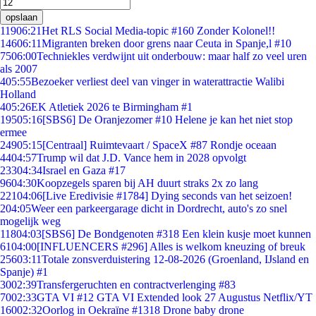
opslaan
119
06:21
Het RLS Social Media-topic #160 Zonder Kolonel!!
146
06:11
Migranten breken door grens naar Ceuta in Spanje,l #10
75
06:00
Techniekles verdwijnt uit onderbouw: maar half zo veel uren
als 2007
4
05:55
Bezoeker verliest deel van vinger in waterattractie Walibi
Holland
4
05:26
EK Atletiek 2026 te Birmingham #1
195
05:16
[SBS6] De Oranjezomer #10 Helene je kan het niet stop
ermee
249
05:15
[Centraal] Ruimtevaart / SpaceX #87 Rondje oceaan
44
04:57
Trump wil dat J.D. Vance hem in 2028 opvolgt
233
04:34
Israel en Gaza #17
96
04:30
Koopzegels sparen bij AH duurt straks 2x zo lang
221
04:06
[Live Eredivisie #1784] Dying seconds van het seizoen!
2
04:05
Weer een parkeergarage dicht in Dordrecht, auto's zo snel
mogelijk weg
118
04:03
[SBS6] De Bondgenoten #318 Een klein kusje moet kunnen
61
04:00
[INFLUENCERS #296] Alles is welkom kneuzing of breuk
256
03:11
Totale zonsverduistering 12-08-2026 (Groenland, IJsland en
Spanje) #1
30
02:39
Transfergeruchten en contractverlenging #83
70
02:33
GTA VI #12 GTA VI Extended look 27 Augustus Netflix/YT
160
02:32
Oorlog in Oekraïne #1318 Drone baby drone