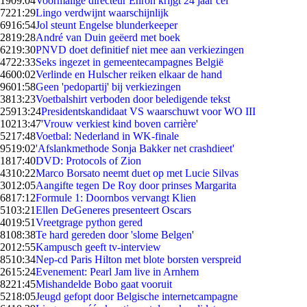
19
09:04
Voormalige directeur Enron krijgt 24 jaar cel
72
21:29
Lingo verdwijnt waarschijnlijk
69
16:54
Jol steunt Engelse blunderkeeper
28
19:28
André van Duin geëerd met boek
62
19:30
PNVD doet definitief niet mee aan verkiezingen
47
22:33
Seks ingezet in gemeentecampagnes België
46
00:02
Verlinde en Hulscher reiken elkaar de hand
96
01:58
Geen 'pedopartij' bij verkiezingen
38
13:23
Voetbalshirt verboden door beledigende tekst
259
13:24
Presidentskandidaat VS waarschuwt voor WO III
102
13:47
'Vrouw verkiest kind boven carrière'
52
17:48
Voetbal: Nederland in WK-finale
95
19:02
'Afslankmethode Sonja Bakker net crashdieet'
18
17:40
DVD: Protocols of Zion
43
10:22
Marco Borsato neemt duet op met Lucie Silvas
30
12:05
Aangifte tegen De Roy door prinses Margarita
68
17:12
Formule 1: Doornbos vervangt Klien
51
03:21
Ellen DeGeneres presenteert Oscars
40
19:51
Vreetgrage python gered
81
08:38
Te hard gereden door 'slome Belgen'
20
12:55
Kampusch geeft tv-interview
85
10:34
Nep-cd Paris Hilton met blote borsten verspreid
26
15:24
Evenement: Pearl Jam live in Arnhem
82
21:45
Mishandelde Bobo gaat vooruit
52
18:05
Jeugd gefopt door Belgische internetcampagne