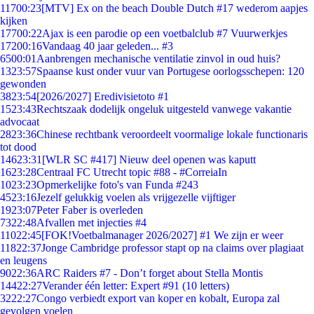
117
00:23
[MTV] Ex on the beach Double Dutch #17 wederom aapjes
kijken
177
00:22
Ajax is een parodie op een voetbalclub #7 Vuurwerkjes
172
00:16
Vandaag 40 jaar geleden... #3
65
00:01
Aanbrengen mechanische ventilatie zinvol in oud huis?
13
23:57
Spaanse kust onder vuur van Portugese oorlogsschepen: 120
gewonden
38
23:54
[2026/2027] Eredivisietoto #1
15
23:43
Rechtszaak dodelijk ongeluk uitgesteld vanwege vakantie
advocaat
28
23:36
Chinese rechtbank veroordeelt voormalige lokale functionaris
tot dood
146
23:31
[WLR SC #417] Nieuw deel openen was kaputt
16
23:28
Centraal FC Utrecht topic #88 - #CorreiaIn
10
23:23
Opmerkelijke foto's van Funda #243
45
23:16
Jezelf gelukkig voelen als vrijgezelle vijftiger
19
23:07
Peter Faber is overleden
73
22:48
Afvallen met injecties #4
110
22:45
[FOK!Voetbalmanager 2026/2027] #1 We zijn er weer
118
22:37
Jonge Cambridge professor stapt op na claims over plagiaat
en leugens
90
22:36
ARC Raiders #7 - Don’t forget about Stella Montis
144
22:27
Verander één letter: Expert #91 (10 letters)
32
22:27
Congo verbiedt export van koper en kobalt, Europa zal
gevolgen voelen