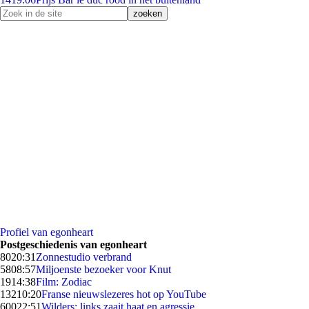
Profiel van egonheart
Postgeschiedenis van egonheart
80
20:31
Zonnestudio verbrand
58
08:57
Miljoenste bezoeker voor Knut
19
14:38
Film: Zodiac
132
10:20
Franse nieuwslezeres hot op YouTube
600
22:51
Wilders: links zaait haat en agressie