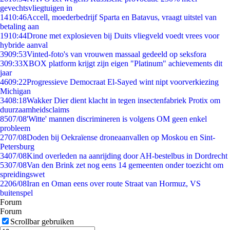
gevechtsvliegtuigen in
14
10:46
Accell, moederbedrijf Sparta en Batavus, vraagt uitstel van
betaling aan
19
10:44
Drone met explosieven bij Duits vliegveld voedt vrees voor
hybride aanval
39
09:53
Vinted-foto's van vrouwen massaal gedeeld op seksfora
3
09:33
XBOX platform krijgt zijn eigen "Platinum" achievements dit
jaar
46
09:22
Progressieve Democraat El-Sayed wint nipt voorverkiezing
Michigan
34
08:18
Wakker Dier dient klacht in tegen insectenfabriek Protix om
duurzaamheidsclaims
85
07/08
'Witte' mannen discrimineren is volgens OM geen enkel
probleem
27
07/08
Doden bij Oekraïense droneaanvallen op Moskou en Sint-
Petersburg
34
07/08
Kind overleden na aanrijding door AH-bestelbus in Dordrecht
53
07/08
Van den Brink zet nog eens 14 gemeenten onder toezicht om
spreidingswet
22
06/08
Iran en Oman eens over route Straat van Hormuz, VS
buitenspel
Forum
Forum
Scrollbar gebruiken