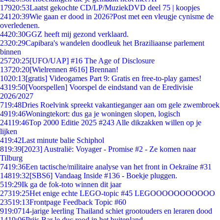
179
20:53
Laatst gekochte CD/LP/MuziekDVD deel 75 | koopjes
241
20:39
Wie gaan er dood in 2026?Post met een vleugje cynisme de
overledenen.
44
20:30
GGZ heeft mij gezond verklaard.
23
20:29
Capibara's wandelen doodleuk het Braziliaanse parlement
binnen
257
20:25
[UFO/UAP] #16 The Age of Disclosure
137
20:20
[Wielrennen #616] Brennan!
10
20:13
[gratis] Videogames Part 9: Gratis en free-to-play games!
43
19:50
[Voorspellen] Voorspel de eindstand van de Eredivisie
2026/2027
7
19:48
Dries Roelvink spreekt vakantieganger aan om gele zwembroek
49
19:46
Woningtekort: dus ga je woningen slopen, logisch
241
19:46
Top 2000 Editie 2025 #243 Alle dikzakken willen op je
lijken
4
19:42
Last minute balie Schiphol
8
19:39
[2023] Australië: Voyager - Promise #2 - Ze komen naar
Tilburg
74
19:36
Een tactische/militaire analyse van het front in Oekraïne #31
148
19:32
[SBS6] Vandaag Inside #136 - Boekje pluggen.
5
19:29
Ik ga de fok-toto winnen dit jaar
273
19:25
Het enige echte LEGO-topic #45 LEGOOOOOOOOOOO
235
19:13
Frontpage Feedback Topic #60
9
19:07
14-jarige leerling Thailand schiet grootouders en leraren dood
14
19:06
Prijs Bar le duc rood in het buitenland