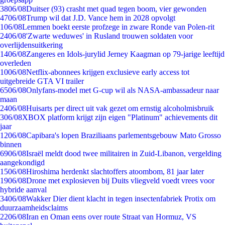
38
06/08
Duitser (93) crasht met quad tegen boom, vier gewonden
47
06/08
Trump wil dat J.D. Vance hem in 2028 opvolgt
1
06/08
Lemmen boekt eerste profzege in zware Ronde van Polen-rit
24
06/08
'Zwarte weduwes' in Rusland trouwen soldaten voor
overlijdensuitkering
14
06/08
Zangeres en Idols-jurylid Jerney Kaagman op 79-jarige leeftijd
overleden
10
06/08
Netflix-abonnees krijgen exclusieve early access tot
uitgebreide GTA VI trailer
65
06/08
Onlyfans-model met G-cup wil als NASA-ambassadeur naar
maan
24
06/08
Huisarts per direct uit vak gezet om ernstig alcoholmisbruik
3
06/08
XBOX platform krijgt zijn eigen "Platinum" achievements dit
jaar
12
06/08
Capibara's lopen Braziliaans parlementsgebouw Mato Grosso
binnen
69
06/08
Israël meldt dood twee militairen in Zuid-Libanon, vergelding
aangekondigd
15
06/08
Hiroshima herdenkt slachtoffers atoombom, 81 jaar later
19
06/08
Drone met explosieven bij Duits vliegveld voedt vrees voor
hybride aanval
34
06/08
Wakker Dier dient klacht in tegen insectenfabriek Protix om
duurzaamheidsclaims
22
06/08
Iran en Oman eens over route Straat van Hormuz, VS