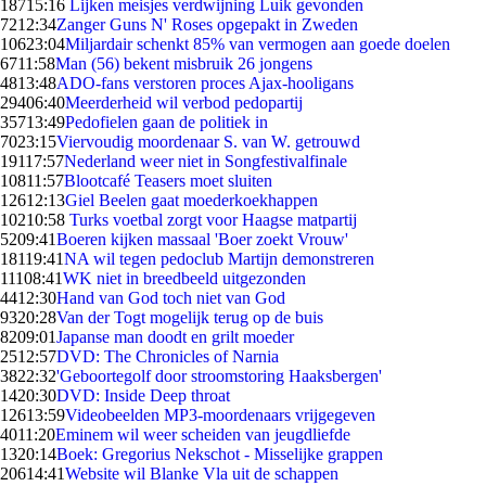
187
15:16
Lijken meisjes verdwijning Luik gevonden
72
12:34
Zanger Guns N' Roses opgepakt in Zweden
106
23:04
Miljardair schenkt 85% van vermogen aan goede doelen
67
11:58
Man (56) bekent misbruik 26 jongens
48
13:48
ADO-fans verstoren proces Ajax-hooligans
294
06:40
Meerderheid wil verbod pedopartij
357
13:49
Pedofielen gaan de politiek in
70
23:15
Viervoudig moordenaar S. van W. getrouwd
191
17:57
Nederland weer niet in Songfestivalfinale
108
11:57
Blootcafé Teasers moet sluiten
126
12:13
Giel Beelen gaat moederkoekhappen
102
10:58
Turks voetbal zorgt voor Haagse matpartij
52
09:41
Boeren kijken massaal 'Boer zoekt Vrouw'
181
19:41
NA wil tegen pedoclub Martijn demonstreren
111
08:41
WK niet in breedbeeld uitgezonden
44
12:30
Hand van God toch niet van God
93
20:28
Van der Togt mogelijk terug op de buis
82
09:01
Japanse man doodt en grilt moeder
25
12:57
DVD: The Chronicles of Narnia
38
22:32
'Geboortegolf door stroomstoring Haaksbergen'
14
20:30
DVD: Inside Deep throat
126
13:59
Videobeelden MP3-moordenaars vrijgegeven
40
11:20
Eminem wil weer scheiden van jeugdliefde
13
20:14
Boek: Gregorius Nekschot - Misselijke grappen
206
14:41
Website wil Blanke Vla uit de schappen