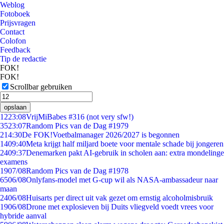
Weblog
Fotoboek
Prijsvragen
Contact
Colofon
Feedback
Tip de redactie
FOK!
FOK!
Scrollbar gebruiken
opslaan
12
23:08
VrijMiBabes #316 (not very sfw!)
35
23:07
Random Pics van de Dag #1979
2
14:30
De FOK!Voetbalmanager 2026/2027 is begonnen
14
09:40
Meta krijgt half miljard boete voor mentale schade bij jongeren
24
09:37
Denemarken pakt AI-gebruik in scholen aan: extra mondelinge
examens
19
07/08
Random Pics van de Dag #1978
65
06/08
Onlyfans-model met G-cup wil als NASA-ambassadeur naar
maan
24
06/08
Huisarts per direct uit vak gezet om ernstig alcoholmisbruik
19
06/08
Drone met explosieven bij Duits vliegveld voedt vrees voor
hybride aanval