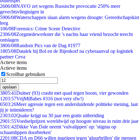
buitenspel
26
06/08
NAVO zet wegens Russische provocatie 250% meer
gevechtsvliegtuigen in
59
06/08
Waterschappen slaan alarm wegens droogte: Gereedschapskist
leeg
1
06/08
Forensics: Crime Scene Detective
23
06/08
Zorgmedewerkster die 's nachts haar vriend bezocht terecht
ontslagen
38
06/08
Random Pics van de Dag #1977
18
05/08
Datalek bij Bol en de Bijenkorf na cyberaanval op logistiek
partner Ceva
Actieve items
Actieve items
Scrollbar gebruiken
opslaan
38
05:41
Duitser (93) crasht met quad tegen boom, vier gewonden
12
03:57
VrijMiBabes #316 (not very sfw!)
65
03:26
Meer agressie tegen een andersluidende politieke mening, laat
jij je intimideren?
23
03:02
Quake krijgt na 30 jaar een gratis uitbreiding
29
01:55
Voedselprijzen wereldwijd op hoogste niveau in ruim drie jaar
55
01:42
Dikke Van Dale neemt 'vulvalippen' op: 'stigma op
schaamlippen doorbreken'
22
01:08
CDA en D66 willen ingrijpen tegen 'gluurbrillen' die mensen