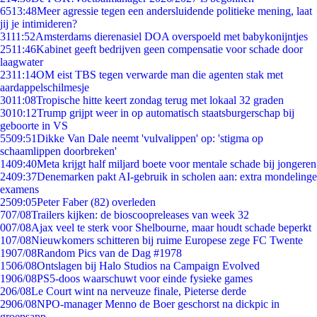
65
13:48
Meer agressie tegen een andersluidende politieke mening, laat
jij je intimideren?
31
11:52
Amsterdams dierenasiel DOA overspoeld met babykonijntjes
25
11:46
Kabinet geeft bedrijven geen compensatie voor schade door
laagwater
23
11:14
OM eist TBS tegen verwarde man die agenten stak met
aardappelschilmesje
30
11:08
Tropische hitte keert zondag terug met lokaal 32 graden
30
10:12
Trump grijpt weer in op automatisch staatsburgerschap bij
geboorte in VS
55
09:51
Dikke Van Dale neemt 'vulvalippen' op: 'stigma op
schaamlippen doorbreken'
14
09:40
Meta krijgt half miljard boete voor mentale schade bij jongeren
24
09:37
Denemarken pakt AI-gebruik in scholen aan: extra mondelinge
examens
25
09:05
Peter Faber (82) overleden
7
07/08
Trailers kijken: de bioscoopreleases van week 32
0
07/08
Ajax veel te sterk voor Shelbourne, maar houdt schade beperkt
1
07/08
Nieuwkomers schitteren bij ruime Europese zege FC Twente
19
07/08
Random Pics van de Dag #1978
15
06/08
Ontslagen bij Halo Studios na Campaign Evolved
19
06/08
PS5-doos waarschuwt voor einde fysieke games
2
06/08
Le Court wint na nerveuze finale, Pieterse derde
29
06/08
NPO-manager Menno de Boer geschorst na dickpic in
groepsapp