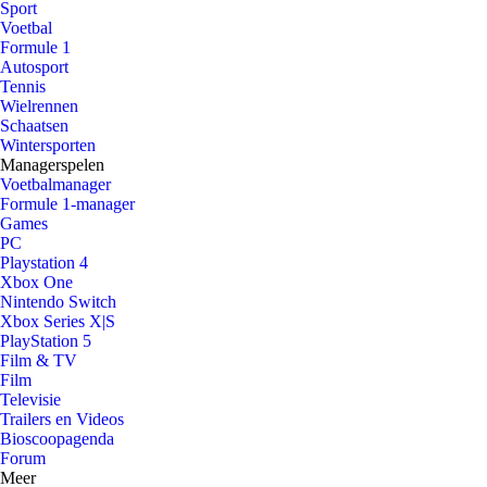
Sport
Voetbal
Formule 1
Autosport
Tennis
Wielrennen
Schaatsen
Wintersporten
Managerspelen
Voetbalmanager
Formule 1-manager
Games
PC
Playstation 4
Xbox One
Nintendo Switch
Xbox Series X|S
PlayStation 5
Film & TV
Film
Televisie
Trailers en Videos
Bioscoopagenda
Forum
Meer