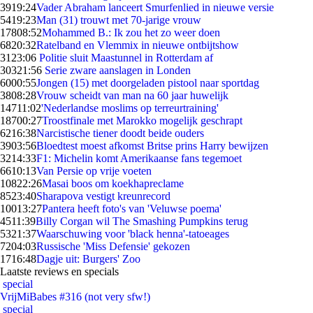
39
19:24
Vader Abraham lanceert Smurfenlied in nieuwe versie
54
19:23
Man (31) trouwt met 70-jarige vrouw
178
08:52
Mohammed B.: Ik zou het zo weer doen
68
20:32
Ratelband en Vlemmix in nieuwe ontbijtshow
31
23:06
Politie sluit Maastunnel in Rotterdam af
303
21:56
Serie zware aanslagen in Londen
60
00:55
Jongen (15) met doorgeladen pistool naar sportdag
38
08:28
Vrouw scheidt van man na 60 jaar huwelijk
147
11:02
'Nederlandse moslims op terreurtraining'
187
00:27
Troostfinale met Marokko mogelijk geschrapt
62
16:38
Narcistische tiener doodt beide ouders
39
03:56
Bloedtest moest afkomst Britse prins Harry bewijzen
32
14:33
F1: Michelin komt Amerikaanse fans tegemoet
66
10:13
Van Persie op vrije voeten
108
22:26
Masai boos om koekhapreclame
85
23:40
Sharapova vestigt kreunrecord
100
13:27
Pantera heeft foto's van 'Veluwse poema'
45
11:39
Billy Corgan wil The Smashing Pumpkins terug
53
21:37
Waarschuwing voor 'black henna'-tatoeages
72
04:03
Russische 'Miss Defensie' gekozen
17
16:48
Dagje uit: Burgers' Zoo
Laatste reviews en specials
special
VrijMiBabes #316 (not very sfw!)
special