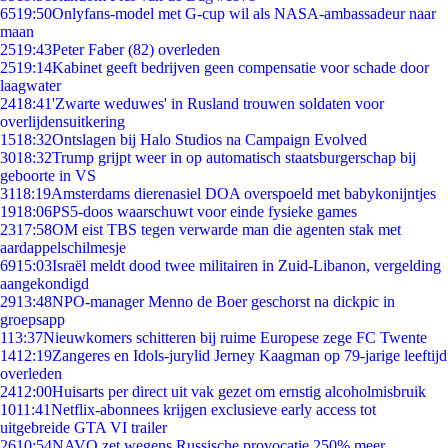
65
19:50
Onlyfans-model met G-cup wil als NASA-ambassadeur naar
maan
25
19:43
Peter Faber (82) overleden
25
19:14
Kabinet geeft bedrijven geen compensatie voor schade door
laagwater
24
18:41
'Zwarte weduwes' in Rusland trouwen soldaten voor
overlijdensuitkering
15
18:32
Ontslagen bij Halo Studios na Campaign Evolved
30
18:32
Trump grijpt weer in op automatisch staatsburgerschap bij
geboorte in VS
31
18:19
Amsterdams dierenasiel DOA overspoeld met babykonijntjes
19
18:06
PS5-doos waarschuwt voor einde fysieke games
23
17:58
OM eist TBS tegen verwarde man die agenten stak met
aardappelschilmesje
69
15:03
Israël meldt dood twee militairen in Zuid-Libanon, vergelding
aangekondigd
29
13:48
NPO-manager Menno de Boer geschorst na dickpic in
groepsapp
1
13:37
Nieuwkomers schitteren bij ruime Europese zege FC Twente
14
12:19
Zangeres en Idols-jurylid Jerney Kaagman op 79-jarige leeftijd
overleden
24
12:00
Huisarts per direct uit vak gezet om ernstig alcoholmisbruik
10
11:41
Netflix-abonnees krijgen exclusieve early access tot
uitgebreide GTA VI trailer
26
10:54
NAVO zet wegens Russische provocatie 250% meer