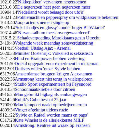
102
10:22
'Nikkepikken' vervangen negerzoenen
233
10:35
De negerzoen heet geen negerzoen meer
109
04:14
'Nederland wordt belaagd door ufo's'
103
21:23
Politiemacht en pepperspray om wildplasser te bekeuren
16
13:40
Zoop-acteurs nemen single op
90
23:14
'Seksblaadjes en glossy's onder hoger BTW-tarief'
103
14:46
'Nirvana-album meest overgewaardeerd'
136
15:21
Schadevergoeding Marokkaans gezin Utrecht
34
19:48
Volgende week maandag zonsverduistering
41
14:15
Voetbal: Uitslag Ajax - Arsenal
56
20:33
Minister Oostenrijk: Volkslied is seksistisch
79
21:33
Hind en Brainpower hebben verkering
30
11:50
Drietal opgepakt voor experiment in reuzenrad
85
12:01
Duitsers willen 'onze' Sylvie hebben
63
17:06
Amsterdamse bruggen krijgen Ajax-namen
30
22:36
Armstrong keert niet terug in wielerpeloton
49
22:44
Studio Sport experimenteert bij Feyenoord
30
13:34
Schoonmaakkriebels door citroen
49
16:25
Man gebruikt bigbag als aanhangwagen
54
14:26
Rubik's Cube bestaat 25 jaar
37
00:09
Man kampeert naakt op bedrijventerrein
48
09:34
Vinger afgeknipt tijdens ruzie
91
21:22
'Sylvie en Rafael worden mams en paps'
63
17:28
Kate Winslet is de allerlekkerste MILF
66
20:14
Armstrong: Rentree uit wraak op Fransen