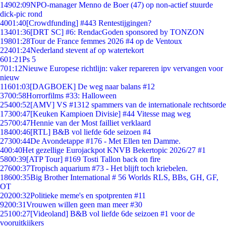
149
02:09
NPO-manager Menno de Boer (47) op non-actief stuurde
dick-pic rond
40
01:40
[Crowdfunding] #443 Rentestijgingen?
134
01:36
[DRT SC] #6: RendacGoden sponsored by TONZON
198
01:28
Tour de France femmes 2026 #4 op de Ventoux
224
01:24
Nederland stevent af op watertekort
6
01:21
Ps 5
7
01:12
Nieuwe Europese richtlijn: vaker repareren ipv vervangen voor
nieuw
116
01:03
[DAGBOEK] De weg naar balans #12
37
00:58
Horrorfilms #33: Halloween
254
00:52
[AMV] VS #1312 spammers van de internationale rechtsorde
173
00:47
[Keuken Kampioen Divisie] #44 Vitesse mag weg
257
00:47
Hennie van der Most failliet verklaard
184
00:46
[RTL] B&B vol liefde 6de seizoen #4
273
00:44
De Avondetappe #176 - Met Ellen ten Damme.
4
00:40
Het gezellige Eurojackpot KNVB Bekertopic 2026/27 #1
58
00:39
[ATP Tour] #169 Tosti Tallon back on fire
276
00:37
Tropisch aquarium #73 - Het blijft toch kriebelen.
186
00:35
Big Brother International # 56 Worlds RLS, BBs, GH, GF,
OT
202
00:32
Politieke meme's en spotprenten #11
92
00:31
Vrouwen willen geen man meer #30
251
00:27
[Videoland] B&B vol liefde 6de seizoen #1 voor de
vooruitkijkers