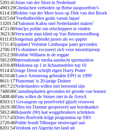
52
01:41
Joran van der Sloot in Nederland
49
03:29
Glimlachen verboden op Britse paspoortfoto's
61
14:18
Robine van der Meer boos op Dirk van den Broek
63
15:04
'Voetbalbeelden gratis vanuit Japan'
132
01:54
'Salomon Kalou snel Nederlander maken'
47
21:06
Sms'jes politie om relschoppers te vinden
36
23:36
Verwarde man klimt op Van Brienenoordbrug
61
11:03
Jongeman gebruikt jassen als wc-papier
57
11:45
[update] Vermiste Limburgse pater gevonden
27
06:19
Tv-dominee excuseert zich voor moordoproep
25
12:30
Robbie Williams in de reggae
58
12:09
Internationale media-aandacht spermashow
43
10:49
Madonna op 1 in lichaamsdelen top 10
91
14:45
Jonge Drent schrijft eigen Harry Potter
82
10:46
'Lance Armstrong gebruikte EPO in 1999'
86
11:17
'Pianoman' is 20-jarige Duitser
49
17:21
Nederlanders willen niet beroemd zijn
74
00:06
Cannabisplanten gevonden ter grootte van bomen
54
08:46
Fans willen de Stones niet in de ArenA
85
03:13
Gevangene op proefverlof gijzelt vrouwen
26
19:38
Ellen ten Damme geopereerd aan borstkanker
58
12:46
Bejaarde (90) laat weggebruikers schrikken
57
17:43
Dries Roelvink krijgt programma op SBS
27
20:46
Politie houdt Tilburgse struisvogel aan
82
01:54
Verdonk zet Algerijn het land uit