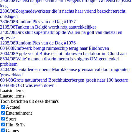
59
06/08
Waterschappen slaan alarm wegens droogte: Gereedschapskist
leeg
23
06/08
Zorgmedewerkster die 's nachts haar vriend bezocht terecht
ontslagen
38
06/08
Random Pics van de Dag #1977
21
05/08
Tanken in België wordt nóg aantrekkelijker
34
05/08
Dirk sluit supermarkt op de Wallen na golf van diefstal en
agressie
12
05/08
Random Pics van de Dag #1976
6
04/08
Kraftwerk brengt ruimteschip terug naar Eindhoven
20
04/08
Apple vecht Britse eis tot inbouwen backdoor in iCloud aan
85
04/08
'Witte' mannen discrimineren is volgens OM geen enkel
probleem
34
04/08
Ceuta-leider noemt Marokkaanse grensaanval door migranten
'gruweldaad'
6
04/08
Grote natuurbrand Boschhuizerbergen groeit naar 100 hectare
6
04/08
FOK! was even down
Laatste items
Laatste items
Toon berichten uit deze thema's
Actueel
Entertainment
Sport
Film & Tv
Games