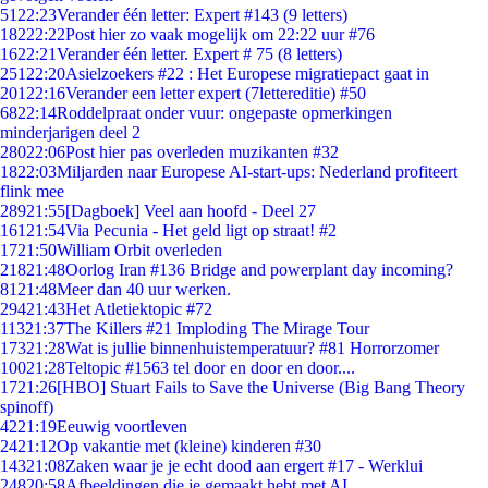
51
22:23
Verander één letter: Expert #143 (9 letters)
182
22:22
Post hier zo vaak mogelijk om 22:22 uur #76
16
22:21
Verander één letter. Expert # 75 (8 letters)
251
22:20
Asielzoekers #22 : Het Europese migratiepact gaat in
201
22:16
Verander een letter expert (7lettereditie) #50
68
22:14
Roddelpraat onder vuur: ongepaste opmerkingen
minderjarigen deel 2
280
22:06
Post hier pas overleden muzikanten #32
18
22:03
Miljarden naar Europese AI-start-ups: Nederland profiteert
flink mee
289
21:55
[Dagboek] Veel aan hoofd - Deel 27
161
21:54
Via Pecunia - Het geld ligt op straat! #2
17
21:50
William Orbit overleden
218
21:48
Oorlog Iran #136 Bridge and powerplant day incoming?
81
21:48
Meer dan 40 uur werken.
294
21:43
Het Atletiektopic #72
113
21:37
The Killers #21 Imploding The Mirage Tour
173
21:28
Wat is jullie binnenhuistemperatuur? #81 Horrorzomer
100
21:28
Teltopic #1563 tel door en door en door....
17
21:26
[HBO] Stuart Fails to Save the Universe (Big Bang Theory
spinoff)
42
21:19
Eeuwig voortleven
24
21:12
Op vakantie met (kleine) kinderen #30
143
21:08
Zaken waar je je echt dood aan ergert #17 - Werklui
248
20:58
Afbeeldingen die je gemaakt hebt met AI