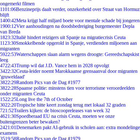
ongemerkt filmen
11
01:06
Benzineprijs daalt verder, onzekerheid over Straat van Hormuz
blijft
14
00:42
Meta krijgt half miljard boete voor mentale schade bij jongeren
19
00:12
Vier aanhoudingen na doodsbedreiging burgemeester Depla
van Breda
18
23:32
Italië hindert reizigers uit Spanje na migratiecrisis Ceuta
11
23:30
Smokkelbende opgerold in Spanje, verdienden miljoenen aan
migranten
59
22:53
Waterschappen slaan alarm wegens droogte: Gereedschapskist
leeg
47
22:43
Trump wil dat J.D. Vance hem in 2028 opvolgt
34
22:32
Ceuta-leider noemt Marokkaanse grensaanval door migranten
'gruweldaad'
38
22:29
Random Pics van de Dag #1977
38
22:28
Spaanse politie: minstens tien voor terrorisme veroordeelden
onder migranten Ceuta
15
22:25
Long live the 7th of October
30
22:20
Tropische hitte keert zondag terug met lokaal 32 graden
7
21:52
Trailers kijken: de bioscoopreleases van week 32
46
21:30
Spoedberaad EU na crisis Ceuta, moeten we onze
buitengrenzen beter bewaken?
24
21:01
Denemarken pakt AI-gebruik in scholen aan: extra mondelinge
examens
35
19:58
Random Pics van de Dag #1979