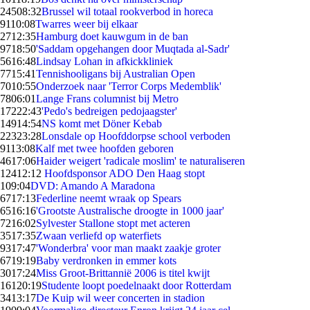
245
08:32
Brussel wil totaal rookverbod in horeca
91
10:08
Twarres weer bij elkaar
27
12:35
Hamburg doet kauwgum in de ban
97
18:50
'Saddam opgehangen door Muqtada al-Sadr'
56
16:48
Lindsay Lohan in afkickkliniek
77
15:41
Tennishooligans bij Australian Open
70
10:55
Onderzoek naar 'Terror Corps Medemblik'
78
06:01
Lange Frans columnist bij Metro
172
22:43
'Pedo's bedreigen pedojaagster'
149
14:54
NS komt met Döner Kebab
223
23:28
Lonsdale op Hoofddorpse school verboden
91
13:08
Kalf met twee hoofden geboren
46
17:06
Haider weigert 'radicale moslim' te naturaliseren
124
12:12
Hoofdsponsor ADO Den Haag stopt
1
09:04
DVD: Amando A Maradona
67
17:13
Federline neemt wraak op Spears
65
16:16
'Grootste Australische droogte in 1000 jaar'
72
16:02
Sylvester Stallone stopt met acteren
35
17:35
Zwaan verliefd op waterfiets
93
17:47
'Wonderbra' voor man maakt zaakje groter
67
19:19
Baby verdronken in emmer kots
30
17:24
Miss Groot-Brittannië 2006 is titel kwijt
161
20:19
Studente loopt poedelnaakt door Rotterdam
34
13:17
De Kuip wil weer concerten in stadion