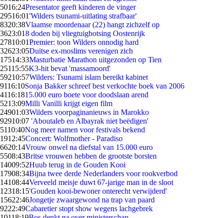
50
16:24
Presentator geeft kinderen de vinger
295
16:01
'Wilders tsunami-uitlating strafbaar'
83
20:38
Vlaamse moordenaar (22) hangt zichzelf op
36
23:01
8 doden bij vliegtuigbotsing Oostenrijk
278
10:01
Premier: toon Wilders onnodig hard
326
23:05
Duitse ex-moslims verenigen zich
175
14:33
Masturbatie Marathon uitgezonden op Tien
251
15:55
K3-hit bevat 'massamoord'
592
10:57
Wilders: Tsunami islam bereikt kabinet
91
16:10
Sonja Bakker schreef best verkochte boek van 2006
41
16:18
15.000 euro boete voor doodslaan arend
52
13:09
Milli Vanilli krijgt eigen film
249
01:03
Wilders voorpaginanieuws in Marokko
929
10:07
'Aboutaleb en Albayrak niet beëdigen'
51
10:40
Nog meer namen voor festivals bekend
19
12:45
Concert: Wolfmother - Paradiso
66
20:14
Vrouw onwel na diefstal van 15.000 euro
55
08:43
Britse vrouwen hebben de grootste borsten
140
09:52
Huub terug in de Gouden Kooi
179
08:34
Bijna twee derde Nederlanders voor rookverbod
141
08:44
Verveeld meisje duwt 67-jarige man in de sloot
123
18:15
'Gouden kooi-bewoner onterecht verwijderd'
156
22:46
Jongetje zwaargewond na trap van paard
92
22:49
Cabaretier stopt show wegens lachgebrek
101
18:19
Bos denkt na over ministerschap