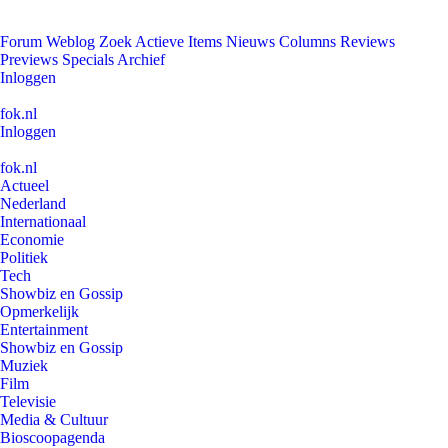
Forum
Weblog
Zoek
Actieve Items
Nieuws
Columns
Reviews
Previews
Specials
Archief
Inloggen
fok.nl
Inloggen
fok.nl
Actueel
Nederland
Internationaal
Economie
Politiek
Tech
Showbiz en Gossip
Opmerkelijk
Entertainment
Showbiz en Gossip
Muziek
Film
Televisie
Media & Cultuur
Bioscoopagenda