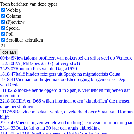
Toon berichten van deze types
Weblog
Column
(P)review
Special
Poll
Scrollbar gebruiken
opslaan
0
04:46
Niewiadoma profiteert van pokerspel en grijpt geel op Ventoux
12
23:08
VrijMiBabes #316 (not very sfw!)
35
23:07
Random Pics van de Dag #1979
18
18:47
Italië hindert reizigers uit Spanje na migratiecrisis Ceuta
19
18:31
Vier aanhoudingen na doodsbedreiging burgemeester Depla
van Breda
11
18:26
Smokkelbende opgerold in Spanje, verdienden miljoenen aan
migranten
22
18:08
CDA en D66 willen ingrijpen tegen 'gluurbrillen' die mensen
ongemerkt filmen
11
17:56
Benzineprijs daalt verder, onzekerheid over Straat van Hormuz
blijft
29
17:47
Voedselprijzen wereldwijd op hoogste niveau in ruim drie jaar
23
14:33
Quake krijgt na 30 jaar een gratis uitbreiding
2
14:30
De FOK!Voetbalmanager 2026/2027 is begonnen