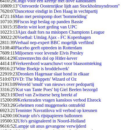
64
10:29
Lingo voor één keertje met dove kandidaten
108
09:13
"Ontvoerde Oostenrijkse lijdt aan Stockholmsyndroom"
76
20:07
Dancetour eindigt in Den Haag in vechtpartij
47
21:16
Man met penispomp doet 'bommelding'
107
10:39
Fiscus legt beslag op panden Bassie
130
15:35
Brein wint kort geding van UPC
102
23:13
Ajax daalt fors na mislopen Champions League
300
22:20
Voetbal: Uitslag Ajax - FC Kopenhagen
28
11:39
Verhaal nep-expert BBC mogelijk verfilmd
51
08:40
Placebo geeft optreden in Rotterdam
76
09:11
Miljoenen voor levende Elvis Presley
86
14:29
Extreemrechts dol op Hitler-kever
44
14:18
Verkeersbord waarschuwt voor blaasontsteking
99
16:23
'Witte Boekje is broddelwerk'
229
19:23
Dronken Hagenaar slaat hond in elkaar
5
10:07
DVD: The Muppets' Wizard of Oz
219
13:09
Wereld 'smult' van nieuws over pedopartij
33
16:25
'Kut van Tante Poes' bij Giel Beelen bezorgd
38
23:19
Deel van Zwitserse berg breekt af
152
00:09
Kerkenraden vragen kansloos verbod Elsrock
75
03:26
Geheimen rond muggenseks ontrafeld
69
23:21
Tennister Navratilova wil verbod op kreunen
142
00:16
Oranje ufo's rijstpapieren ballonnen
195
00:32
Ufo's gesignaleerd in Noord-Holland
96
16:52
Lampje uit anus gevangene verwijderd