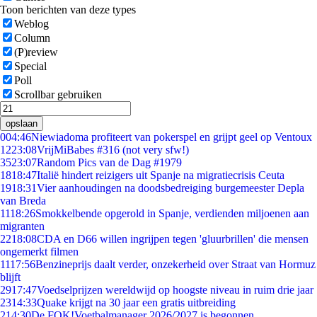
Toon berichten van deze types
Weblog
Column
(P)review
Special
Poll
Scrollbar gebruiken
opslaan
0
04:46
Niewiadoma profiteert van pokerspel en grijpt geel op Ventoux
12
23:08
VrijMiBabes #316 (not very sfw!)
35
23:07
Random Pics van de Dag #1979
18
18:47
Italië hindert reizigers uit Spanje na migratiecrisis Ceuta
19
18:31
Vier aanhoudingen na doodsbedreiging burgemeester Depla
van Breda
11
18:26
Smokkelbende opgerold in Spanje, verdienden miljoenen aan
migranten
22
18:08
CDA en D66 willen ingrijpen tegen 'gluurbrillen' die mensen
ongemerkt filmen
11
17:56
Benzineprijs daalt verder, onzekerheid over Straat van Hormuz
blijft
29
17:47
Voedselprijzen wereldwijd op hoogste niveau in ruim drie jaar
23
14:33
Quake krijgt na 30 jaar een gratis uitbreiding
2
14:30
De FOK!Voetbalmanager 2026/2027 is begonnen