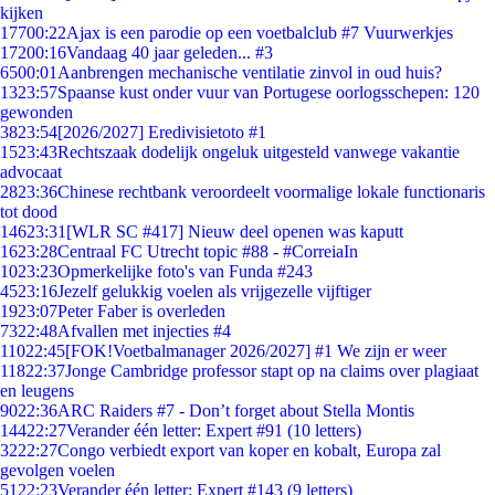
kijken
177
00:22
Ajax is een parodie op een voetbalclub #7 Vuurwerkjes
172
00:16
Vandaag 40 jaar geleden... #3
65
00:01
Aanbrengen mechanische ventilatie zinvol in oud huis?
13
23:57
Spaanse kust onder vuur van Portugese oorlogsschepen: 120
gewonden
38
23:54
[2026/2027] Eredivisietoto #1
15
23:43
Rechtszaak dodelijk ongeluk uitgesteld vanwege vakantie
advocaat
28
23:36
Chinese rechtbank veroordeelt voormalige lokale functionaris
tot dood
146
23:31
[WLR SC #417] Nieuw deel openen was kaputt
16
23:28
Centraal FC Utrecht topic #88 - #CorreiaIn
10
23:23
Opmerkelijke foto's van Funda #243
45
23:16
Jezelf gelukkig voelen als vrijgezelle vijftiger
19
23:07
Peter Faber is overleden
73
22:48
Afvallen met injecties #4
110
22:45
[FOK!Voetbalmanager 2026/2027] #1 We zijn er weer
118
22:37
Jonge Cambridge professor stapt op na claims over plagiaat
en leugens
90
22:36
ARC Raiders #7 - Don’t forget about Stella Montis
144
22:27
Verander één letter: Expert #91 (10 letters)
32
22:27
Congo verbiedt export van koper en kobalt, Europa zal
gevolgen voelen
51
22:23
Verander één letter: Expert #143 (9 letters)