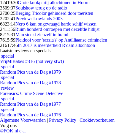
124
19:30
Grote knokpartij allochtonen in Hoorn
35
09:37
Soulshow terug op de radio
27
00:25
Berging Tricolor gehinderd door toeristen
22
02:41
Preview: Lowlands 2003
68
23:14
Nero 6 kan ongevraagd harde schijf wissen
24
11:56
Ruim honderd omroepen met dezelfde hitlijst
82
15:31
Man steekt zichzelf in brand
76
15:59
Pleidooi voor 'razzia's' op Antilliaanse criminelen
216
17:46
In 2017 is meerderheid R'dam allochtoon
Laatste reviews en specials
special
VrijMiBabes #316 (not very sfw!)
special
Random Pics van de Dag #1979
special
Random Pics van de Dag #1978
review
Forensics: Crime Scene Detective
special
Random Pics van de Dag #1977
special
Random Pics van de Dag #1976
Algemene Voorwaarden
|
Privacy Policy
|
Cookievoorkeuren
Volg ons
©FOK.nl e.a.