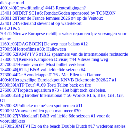
dick-pic rond
40
01:40
[Crowdfunding] #443 Rentestijgingen?
134
01:36
[DRT SC] #6: RendacGoden sponsored by TONZON
198
01:28
Tour de France femmes 2026 #4 op de Ventoux
224
01:24
Nederland stevent af op watertekort
6
01:21
Ps 5
7
01:12
Nieuwe Europese richtlijn: vaker repareren ipv vervangen voor
nieuw
116
01:03
[DAGBOEK] De weg naar balans #12
37
00:58
Horrorfilms #33: Halloween
254
00:52
[AMV] VS #1312 spammers van de internationale rechtsorde
173
00:47
[Keuken Kampioen Divisie] #44 Vitesse mag weg
257
00:47
Hennie van der Most failliet verklaard
184
00:46
[RTL] B&B vol liefde 6de seizoen #4
273
00:44
De Avondetappe #176 - Met Ellen ten Damme.
4
00:40
Het gezellige Eurojackpot KNVB Bekertopic 2026/27 #1
58
00:39
[ATP Tour] #169 Tosti Tallon back on fire
276
00:37
Tropisch aquarium #73 - Het blijft toch kriebelen.
186
00:35
Big Brother International # 56 Worlds RLS, BBs, GH, GF,
OT
202
00:32
Politieke meme's en spotprenten #11
92
00:31
Vrouwen willen geen man meer #30
251
00:27
[Videoland] B&B vol liefde 6de seizoen #1 voor de
vooruitkijkers
117
00:23
[MTV] Ex on the beach Double Dutch #17 wederom aapjes