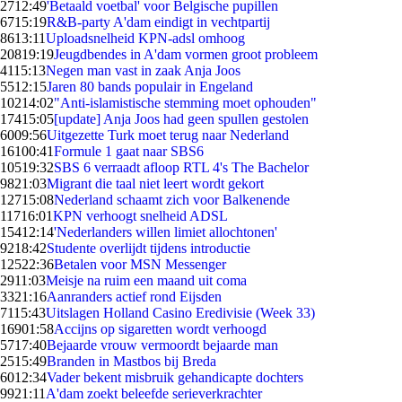
27
12:49
'Betaald voetbal' voor Belgische pupillen
67
15:19
R&B-party A'dam eindigt in vechtpartij
86
13:11
Uploadsnelheid KPN-adsl omhoog
208
19:19
Jeugdbendes in A'dam vormen groot probleem
41
15:13
Negen man vast in zaak Anja Joos
55
12:15
Jaren 80 bands populair in Engeland
102
14:02
"Anti-islamistische stemming moet ophouden"
174
15:05
[update] Anja Joos had geen spullen gestolen
60
09:56
Uitgezette Turk moet terug naar Nederland
161
00:41
Formule 1 gaat naar SBS6
105
19:32
SBS 6 verraadt afloop RTL 4's The Bachelor
98
21:03
Migrant die taal niet leert wordt gekort
127
15:08
Nederland schaamt zich voor Balkenende
117
16:01
KPN verhoogt snelheid ADSL
154
12:14
'Nederlanders willen limiet allochtonen'
92
18:42
Studente overlijdt tijdens introductie
125
22:36
Betalen voor MSN Messenger
29
11:03
Meisje na ruim een maand uit coma
33
21:16
Aanranders actief rond Eijsden
71
15:43
Uitslagen Holland Casino Eredivisie (Week 33)
169
01:58
Accijns op sigaretten wordt verhoogd
57
17:40
Bejaarde vrouw vermoordt bejaarde man
25
15:49
Branden in Mastbos bij Breda
60
12:34
Vader bekent misbruik gehandicapte dochters
99
21:11
A'dam zoekt beleefde serieverkrachter