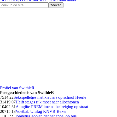
Profiel van SwithleR
Postgeschiedenis van SwithleR
75
14:22
Seksspelletjes met kleuters op school Heerle
314
19:07
Helft stages rijk moet naar allochtonen
104
02:31
Aangifte PREMtime na bedreiging op straat
207
15:13
Voetbal: Uitslag KNVB-Beker
119
11:21
Jongetjes gooien dennenappel op bus