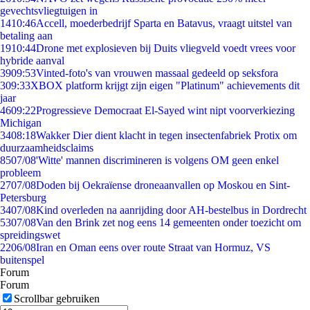
gevechtsvliegtuigen in
14
10:46
Accell, moederbedrijf Sparta en Batavus, vraagt uitstel van
betaling aan
19
10:44
Drone met explosieven bij Duits vliegveld voedt vrees voor
hybride aanval
39
09:53
Vinted-foto's van vrouwen massaal gedeeld op seksfora
3
09:33
XBOX platform krijgt zijn eigen "Platinum" achievements dit
jaar
46
09:22
Progressieve Democraat El-Sayed wint nipt voorverkiezing
Michigan
34
08:18
Wakker Dier dient klacht in tegen insectenfabriek Protix om
duurzaamheidsclaims
85
07/08
'Witte' mannen discrimineren is volgens OM geen enkel
probleem
27
07/08
Doden bij Oekraïense droneaanvallen op Moskou en Sint-
Petersburg
34
07/08
Kind overleden na aanrijding door AH-bestelbus in Dordrecht
53
07/08
Van den Brink zet nog eens 14 gemeenten onder toezicht om
spreidingswet
22
06/08
Iran en Oman eens over route Straat van Hormuz, VS
buitenspel
Forum
Forum
Scrollbar gebruiken