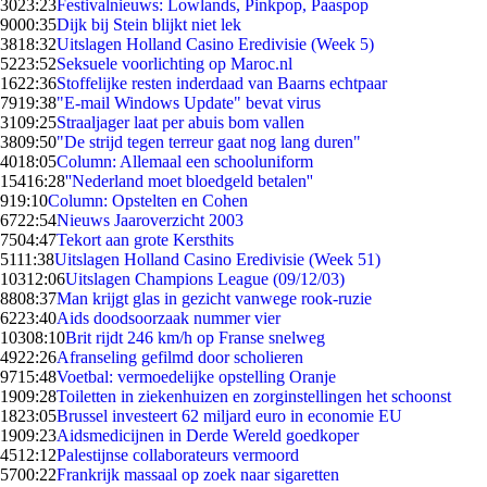
30
23:23
Festivalnieuws: Lowlands, Pinkpop, Paaspop
90
00:35
Dijk bij Stein blijkt niet lek
38
18:32
Uitslagen Holland Casino Eredivisie (Week 5)
52
23:52
Seksuele voorlichting op Maroc.nl
16
22:36
Stoffelijke resten inderdaad van Baarns echtpaar
79
19:38
"E-mail Windows Update" bevat virus
31
09:25
Straaljager laat per abuis bom vallen
38
09:50
"De strijd tegen terreur gaat nog lang duren"
40
18:05
Column: Allemaal een schooluniform
154
16:28
''Nederland moet bloedgeld betalen''
9
19:10
Column: Opstelten en Cohen
67
22:54
Nieuws Jaaroverzicht 2003
75
04:47
Tekort aan grote Kersthits
51
11:38
Uitslagen Holland Casino Eredivisie (Week 51)
103
12:06
Uitslagen Champions League (09/12/03)
88
08:37
Man krijgt glas in gezicht vanwege rook-ruzie
62
23:40
Aids doodsoorzaak nummer vier
103
08:10
Brit rijdt 246 km/h op Franse snelweg
49
22:26
Afranseling gefilmd door scholieren
97
15:48
Voetbal: vermoedelijke opstelling Oranje
19
09:28
Toiletten in ziekenhuizen en zorginstellingen het schoonst
18
23:05
Brussel investeert 62 miljard euro in economie EU
19
09:23
Aidsmedicijnen in Derde Wereld goedkoper
45
12:12
Palestijnse collaborateurs vermoord
57
00:22
Frankrijk massaal op zoek naar sigaretten