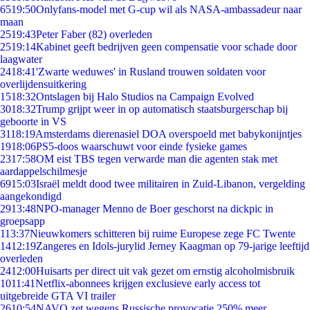
65
19:50
Onlyfans-model met G-cup wil als NASA-ambassadeur naar
maan
25
19:43
Peter Faber (82) overleden
25
19:14
Kabinet geeft bedrijven geen compensatie voor schade door
laagwater
24
18:41
'Zwarte weduwes' in Rusland trouwen soldaten voor
overlijdensuitkering
15
18:32
Ontslagen bij Halo Studios na Campaign Evolved
30
18:32
Trump grijpt weer in op automatisch staatsburgerschap bij
geboorte in VS
31
18:19
Amsterdams dierenasiel DOA overspoeld met babykonijntjes
19
18:06
PS5-doos waarschuwt voor einde fysieke games
23
17:58
OM eist TBS tegen verwarde man die agenten stak met
aardappelschilmesje
69
15:03
Israël meldt dood twee militairen in Zuid-Libanon, vergelding
aangekondigd
29
13:48
NPO-manager Menno de Boer geschorst na dickpic in
groepsapp
1
13:37
Nieuwkomers schitteren bij ruime Europese zege FC Twente
14
12:19
Zangeres en Idols-jurylid Jerney Kaagman op 79-jarige leeftijd
overleden
24
12:00
Huisarts per direct uit vak gezet om ernstig alcoholmisbruik
10
11:41
Netflix-abonnees krijgen exclusieve early access tot
uitgebreide GTA VI trailer
26
10:54
NAVO zet wegens Russische provocatie 250% meer