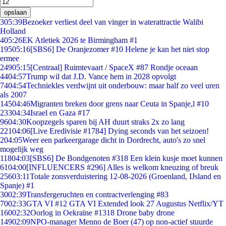
opslaan
3
05:39
Bezoeker verliest deel van vinger in waterattractie Walibi
Holland
4
05:26
EK Atletiek 2026 te Birmingham #1
195
05:16
[SBS6] De Oranjezomer #10 Helene je kan het niet stop
ermee
249
05:15
[Centraal] Ruimtevaart / SpaceX #87 Rondje oceaan
44
04:57
Trump wil dat J.D. Vance hem in 2028 opvolgt
74
04:54
Techniekles verdwijnt uit onderbouw: maar half zo veel uren
als 2007
145
04:46
Migranten breken door grens naar Ceuta in Spanje,l #10
233
04:34
Israel en Gaza #17
96
04:30
Koopzegels sparen bij AH duurt straks 2x zo lang
221
04:06
[Live Eredivisie #1784] Dying seconds van het seizoen!
2
04:05
Weer een parkeergarage dicht in Dordrecht, auto's zo snel
mogelijk weg
118
04:03
[SBS6] De Bondgenoten #318 Een klein kusje moet kunnen
61
04:00
[INFLUENCERS #296] Alles is welkom kneuzing of breuk
256
03:11
Totale zonsverduistering 12-08-2026 (Groenland, IJsland en
Spanje) #1
30
02:39
Transfergeruchten en contractverlenging #83
70
02:33
GTA VI #12 GTA VI Extended look 27 Augustus Netflix/YT
160
02:32
Oorlog in Oekraïne #1318 Drone baby drone
149
02:09
NPO-manager Menno de Boer (47) op non-actief stuurde