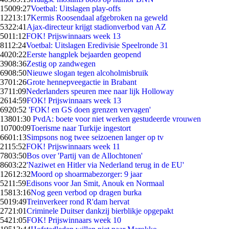
150
09:27
Voetbal: Uitslagen play-offs
122
13:17
Kermis Roosendaal afgebroken na geweld
53
22:41
Ajax-directeur krijgt stadionverbod van AZ
50
11:12
FOK! Prijswinnaars week 13
81
12:24
Voetbal: Uitslagen Eredivisie Speelronde 31
40
20:22
Eerste hangplek bejaarden geopend
39
08:36
Zestig op zandwegen
69
08:50
Nieuwe slogan tegen alcoholmisbruik
37
01:26
Grote hennepveegactie in Brabant
37
11:09
Nederlanders speuren mee naar lijk Holloway
26
14:59
FOK! Prijswinnaars week 13
69
20:52
'FOK! en GS doen grenzen vervagen'
138
01:30
PvdA: boete voor niet werken gestudeerde vrouwen
107
00:09
Toerisme naar Turkije ingestort
66
01:13
Simpsons nog twee seizoenen langer op tv
21
15:52
FOK! Prijswinnaars week 11
78
03:50
Bos over 'Partij van de Allochtonen'
86
03:22
'Naziwet en Hitler via Nederland terug in de EU'
126
12:32
Moord op shoarmabezorger: 9 jaar
52
11:59
Edisons voor Jan Smit, Anouk en Normaal
158
13:16
Nog geen verbod op dragen burka
50
19:49
Treinverkeer rond R'dam hervat
27
21:01
Criminele Duitser dankzij bierblikje opgepakt
54
21:05
FOK! Prijswinnaars week 10