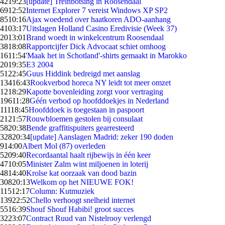
42
19:23
[update] Treinbotsing in Roosendaal
69
12:52
Internet Explorer 7 vereist Windows XP SP2
85
10:16
Ajax woedend over haatkoren ADO-aanhang
41
03:17
Uitslagen Holland Casino Eredivisie (Week 37)
20
13:01
Brand woedt in winkelcentrum Roosendaal
38
18:08
Rapportcijfer Dick Advocaat schiet omhoog
16
11:54
'Maak het in Schotland'-shirts gemaakt in Marokko
20
19:35
E3 2004
51
22:45
Guus Hiddink bedreigd met aanslag
134
16:43
Rookverbod horeca NY leidt tot meer omzet
12
18:29
Kapotte bovenleiding zorgt voor vertraging
196
11:28
Géén verbod op hoofddoekjes in Nederland
111
18:45
Hoofddoek is toegestaan in paspoort
21
21:57
Rouwbloemen gestolen bij consulaat
58
20:38
Bende graffitispuiters gearresteerd
328
20:34
[update] Aanslagen Madrid: zeker 190 doden
9
14:00
Albert Mol (87) overleden
52
09:40
Recordaantal haalt rijbewijs in één keer
47
10:05
Minister Zalm wint miljoenen in loterij
48
14:40
Krolse kat oorzaak van dood bazin
308
20:13
Welkom op het NIEUWE FOK!
115
12:17
Column: Kutmuziek
139
22:52
Chello verhoogt snelheid internet
55
16:39
Shouf Shouf Habibi! groot succes
32
23:07
Contract Ruud van Nistelrooy verlengd