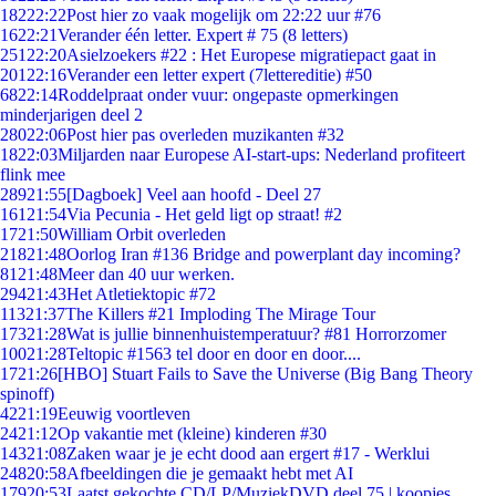
182
22:22
Post hier zo vaak mogelijk om 22:22 uur #76
16
22:21
Verander één letter. Expert # 75 (8 letters)
251
22:20
Asielzoekers #22 : Het Europese migratiepact gaat in
201
22:16
Verander een letter expert (7lettereditie) #50
68
22:14
Roddelpraat onder vuur: ongepaste opmerkingen
minderjarigen deel 2
280
22:06
Post hier pas overleden muzikanten #32
18
22:03
Miljarden naar Europese AI-start-ups: Nederland profiteert
flink mee
289
21:55
[Dagboek] Veel aan hoofd - Deel 27
161
21:54
Via Pecunia - Het geld ligt op straat! #2
17
21:50
William Orbit overleden
218
21:48
Oorlog Iran #136 Bridge and powerplant day incoming?
81
21:48
Meer dan 40 uur werken.
294
21:43
Het Atletiektopic #72
113
21:37
The Killers #21 Imploding The Mirage Tour
173
21:28
Wat is jullie binnenhuistemperatuur? #81 Horrorzomer
100
21:28
Teltopic #1563 tel door en door en door....
17
21:26
[HBO] Stuart Fails to Save the Universe (Big Bang Theory
spinoff)
42
21:19
Eeuwig voortleven
24
21:12
Op vakantie met (kleine) kinderen #30
143
21:08
Zaken waar je je echt dood aan ergert #17 - Werklui
248
20:58
Afbeeldingen die je gemaakt hebt met AI
179
20:53
Laatst gekochte CD/LP/MuziekDVD deel 75 | koopjes