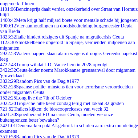
ongemerkt filmen
11
01:06
Benzineprijs daalt verder, onzekerheid over Straat van Hormuz
blijft
14
00:42
Meta krijgt half miljard boete voor mentale schade bij jongeren
19
00:12
Vier aanhoudingen na doodsbedreiging burgemeester Depla
van Breda
18
23:32
Italië hindert reizigers uit Spanje na migratiecrisis Ceuta
11
23:30
Smokkelbende opgerold in Spanje, verdienden miljoenen aan
migranten
59
22:53
Waterschappen slaan alarm wegens droogte: Gereedschapskist
leeg
47
22:43
Trump wil dat J.D. Vance hem in 2028 opvolgt
34
22:32
Ceuta-leider noemt Marokkaanse grensaanval door migranten
'gruweldaad'
38
22:29
Random Pics van de Dag #1977
38
22:28
Spaanse politie: minstens tien voor terrorisme veroordeelden
onder migranten Ceuta
15
22:25
Long live the 7th of October
30
22:20
Tropische hitte keert zondag terug met lokaal 32 graden
7
21:52
Trailers kijken: de bioscoopreleases van week 32
46
21:30
Spoedberaad EU na crisis Ceuta, moeten we onze
buitengrenzen beter bewaken?
24
21:01
Denemarken pakt AI-gebruik in scholen aan: extra mondelinge
examens
35
19:58
Random Pics van de Dag #1979