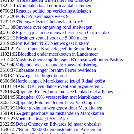
195
13:44
Hofstadleden willen niet naar Marokko
132
21:15
Aboutaleb haalt enorm aantal stemmen
67
00:21
Reacties politici op verkiezingsuitslagen
42
12:20
FOK! Prijswinnaars week 9
123
21:53
'Nieuwe Jezus Christus leeft in VS'
37
11:38
Onvrede over omgeving rond snelwegen
44
10:58
Erger jij je aan de nieuwe flessen van Coca-Cola?
66
12:13
Friesinger zegt af voor de 5.000 meter
28
19:09
Jort Kelder: 'NSE Nieuws gaat lukken'
44
01:22
Austr. Open: Krajicek geeft in 3e ronde op
110
21:02
Bloedbad onder meerkoeten in Landsmeer
70
14:04
Moslims doen aangifte tegen R'damse wethouder Pastors
34
19:48
Volgende week maandag zonsverduistering
36
10:37
Cubaanse zanger Ibrahim Ferrer overleden
100
13:56
Awa gaat in hoger beroep
83
00:06
Harde aanpak Marokkaanse jeugd R'daal geëist
111
01:14
Als FOK! een dance-event zou organiseren...
226
18:48
[update] Rotterdamse moskee beplakt met affiches
208
14:56
Enquête: 60% vreest rellen met Marokkanen
246
21:34
[update] Foto overleden Theo Van Gogh
143
23:31
Meer gezinnen weggepest door Marokkanen
158
19:16
Agent geschorst na mishandelen Marokkanen
90
17:23
Voetbal: Uitslag PSV - Ajax
23
22:59
Debat Cheney en Edwards fel maar onbeslist
163
01:57
'Ruim 200.000 demonstranten in Amsterdam'