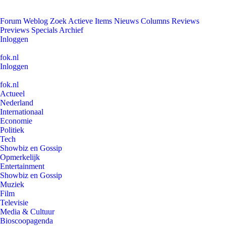
Forum
Weblog
Zoek
Actieve Items
Nieuws
Columns
Reviews
Previews
Specials
Archief
Inloggen
fok.nl
Inloggen
fok.nl
Actueel
Nederland
Internationaal
Economie
Politiek
Tech
Showbiz en Gossip
Opmerkelijk
Entertainment
Showbiz en Gossip
Muziek
Film
Televisie
Media & Cultuur
Bioscoopagenda