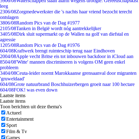
59
06/08
Waterschappen slaan alarm wegens droogte: Gereedschapskist
leeg
23
06/08
Zorgmedewerkster die 's nachts haar vriend bezocht terecht
ontslagen
38
06/08
Random Pics van de Dag #1977
21
05/08
Tanken in België wordt nóg aantrekkelijker
34
05/08
Dirk sluit supermarkt op de Wallen na golf van diefstal en
agressie
12
05/08
Random Pics van de Dag #1976
6
04/08
Kraftwerk brengt ruimteschip terug naar Eindhoven
20
04/08
Apple vecht Britse eis tot inbouwen backdoor in iCloud aan
85
04/08
'Witte' mannen discrimineren is volgens OM geen enkel
probleem
34
04/08
Ceuta-leider noemt Marokkaanse grensaanval door migranten
'gruweldaad'
6
04/08
Grote natuurbrand Boschhuizerbergen groeit naar 100 hectare
6
04/08
FOK! was even down
Laatste items
Laatste items
Toon berichten uit deze thema's
Actueel
Entertainment
Sport
Film & Tv
Games