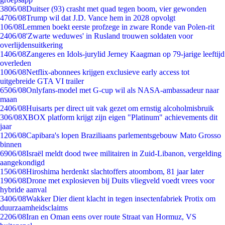
38
06/08
Duitser (93) crasht met quad tegen boom, vier gewonden
47
06/08
Trump wil dat J.D. Vance hem in 2028 opvolgt
1
06/08
Lemmen boekt eerste profzege in zware Ronde van Polen-rit
24
06/08
'Zwarte weduwes' in Rusland trouwen soldaten voor
overlijdensuitkering
14
06/08
Zangeres en Idols-jurylid Jerney Kaagman op 79-jarige leeftijd
overleden
10
06/08
Netflix-abonnees krijgen exclusieve early access tot
uitgebreide GTA VI trailer
65
06/08
Onlyfans-model met G-cup wil als NASA-ambassadeur naar
maan
24
06/08
Huisarts per direct uit vak gezet om ernstig alcoholmisbruik
3
06/08
XBOX platform krijgt zijn eigen "Platinum" achievements dit
jaar
12
06/08
Capibara's lopen Braziliaans parlementsgebouw Mato Grosso
binnen
69
06/08
Israël meldt dood twee militairen in Zuid-Libanon, vergelding
aangekondigd
15
06/08
Hiroshima herdenkt slachtoffers atoombom, 81 jaar later
19
06/08
Drone met explosieven bij Duits vliegveld voedt vrees voor
hybride aanval
34
06/08
Wakker Dier dient klacht in tegen insectenfabriek Protix om
duurzaamheidsclaims
22
06/08
Iran en Oman eens over route Straat van Hormuz, VS