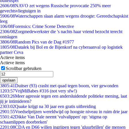
buitenspel
26
06/08
NAVO zet wegens Russische provocatie 250% meer
gevechtsvliegtuigen in
59
06/08
Waterschappen slaan alarm wegens droogte: Gereedschapskist
leeg
1
06/08
Forensics: Crime Scene Detective
23
06/08
Zorgmedewerkster die 's nachts haar vriend bezocht terecht
ontslagen
38
06/08
Random Pics van de Dag #1977
18
05/08
Datalek bij Bol en de Bijenkorf na cyberaanval op logistiek
partner Ceva
Actieve items
Actieve items
Scrollbar gebruiken
opslaan
38
05:41
Duitser (93) crasht met quad tegen boom, vier gewonden
12
03:57
VrijMiBabes #316 (not very sfw!)
65
03:26
Meer agressie tegen een andersluidende politieke mening, laat
jij je intimideren?
23
03:02
Quake krijgt na 30 jaar een gratis uitbreiding
29
01:55
Voedselprijzen wereldwijd op hoogste niveau in ruim drie jaar
55
01:42
Dikke Van Dale neemt 'vulvalippen' op: 'stigma op
schaamlippen doorbreken'
22
01:08
CDA en D66 willen ingrijpen tegen 'gluurbrillen' die mensen