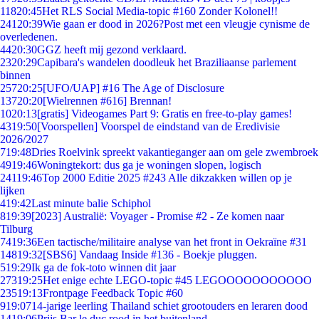
118
20:45
Het RLS Social Media-topic #160 Zonder Kolonel!!
241
20:39
Wie gaan er dood in 2026?Post met een vleugje cynisme de
overledenen.
44
20:30
GGZ heeft mij gezond verklaard.
23
20:29
Capibara's wandelen doodleuk het Braziliaanse parlement
binnen
257
20:25
[UFO/UAP] #16 The Age of Disclosure
137
20:20
[Wielrennen #616] Brennan!
10
20:13
[gratis] Videogames Part 9: Gratis en free-to-play games!
43
19:50
[Voorspellen] Voorspel de eindstand van de Eredivisie
2026/2027
7
19:48
Dries Roelvink spreekt vakantieganger aan om gele zwembroek
49
19:46
Woningtekort: dus ga je woningen slopen, logisch
241
19:46
Top 2000 Editie 2025 #243 Alle dikzakken willen op je
lijken
4
19:42
Last minute balie Schiphol
8
19:39
[2023] Australië: Voyager - Promise #2 - Ze komen naar
Tilburg
74
19:36
Een tactische/militaire analyse van het front in Oekraïne #31
148
19:32
[SBS6] Vandaag Inside #136 - Boekje pluggen.
5
19:29
Ik ga de fok-toto winnen dit jaar
273
19:25
Het enige echte LEGO-topic #45 LEGOOOOOOOOOOO
235
19:13
Frontpage Feedback Topic #60
9
19:07
14-jarige leerling Thailand schiet grootouders en leraren dood
14
19:06
Prijs Bar le duc rood in het buitenland