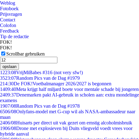
Weblog
Fotoboek
Prijsvragen
Contact
Colofon
Feedback
Tip de redactie
FOK!
FOK!
Scrollbar gebruiken
opslaan
12
23:08
VrijMiBabes #316 (not very sfw!)
35
23:07
Random Pics van de Dag #1979
2
14:30
De FOK!Voetbalmanager 2026/2027 is begonnen
14
09:40
Meta krijgt half miljard boete voor mentale schade bij jongeren
24
09:37
Denemarken pakt AI-gebruik in scholen aan: extra mondelinge
examens
19
07/08
Random Pics van de Dag #1978
65
06/08
Onlyfans-model met G-cup wil als NASA-ambassadeur naar
maan
24
06/08
Huisarts per direct uit vak gezet om ernstig alcoholmisbruik
19
06/08
Drone met explosieven bij Duits vliegveld voedt vrees voor
hybride aanval