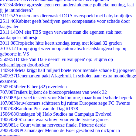
65
13:48
Meer agressie tegen een andersluidende politieke mening, laat
jij je intimideren?
31
11:52
Amsterdams dierenasiel DOA overspoeld met babykonijntjes
25
11:46
Kabinet geeft bedrijven geen compensatie voor schade door
laagwater
23
11:14
OM eist TBS tegen verwarde man die agenten stak met
aardappelschilmesje
30
11:08
Tropische hitte keert zondag terug met lokaal 32 graden
30
10:12
Trump grijpt weer in op automatisch staatsburgerschap bij
geboorte in VS
55
09:51
Dikke Van Dale neemt 'vulvalippen' op: 'stigma op
schaamlippen doorbreken'
14
09:40
Meta krijgt half miljard boete voor mentale schade bij jongeren
24
09:37
Denemarken pakt AI-gebruik in scholen aan: extra mondelinge
examens
25
09:05
Peter Faber (82) overleden
7
07/08
Trailers kijken: de bioscoopreleases van week 32
0
07/08
Ajax veel te sterk voor Shelbourne, maar houdt schade beperkt
1
07/08
Nieuwkomers schitteren bij ruime Europese zege FC Twente
19
07/08
Random Pics van de Dag #1978
15
06/08
Ontslagen bij Halo Studios na Campaign Evolved
19
06/08
PS5-doos waarschuwt voor einde fysieke games
2
06/08
Le Court wint na nerveuze finale, Pieterse derde
29
06/08
NPO-manager Menno de Boer geschorst na dickpic in
groepsapp