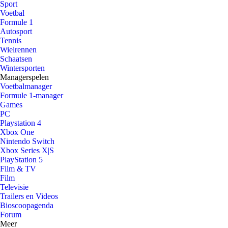
Sport
Voetbal
Formule 1
Autosport
Tennis
Wielrennen
Schaatsen
Wintersporten
Managerspelen
Voetbalmanager
Formule 1-manager
Games
PC
Playstation 4
Xbox One
Nintendo Switch
Xbox Series X|S
PlayStation 5
Film & TV
Film
Televisie
Trailers en Videos
Bioscoopagenda
Forum
Meer