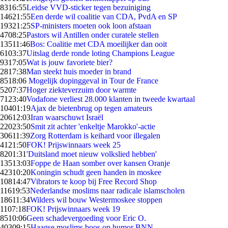
83
16:55
Leidse VVD-sticker tegen bezuiniging
146
21:55
Een derde wil coalitie van CDA, PvdA en SP
193
21:25
SP-ministers moeten ook loon afstaan
47
08:25
Pastors wil Antillen onder curatele stellen
135
11:46
Bos: Coalitie met CDA moeilijker dan ooit
61
03:37
Uitslag derde ronde loting Champions League
93
17:05
Wat is jouw favoriete bier?
28
17:38
Man steekt huis moeder in brand
85
18:06
Mogelijk dopinggeval in Tour de France
52
07:37
Hoger ziekteverzuim door warmte
71
23:40
Vodafone verliest 28.000 klanten in tweede kwartaal
104
01:19
Ajax de bietenbrug op tegen amateurs
206
12:03
Iran waarschuwt Israël
220
23:50
Smit zit achter 'enkeltje Marokko'-actie
306
11:39
Zorg Rotterdam is keihard voor illegalen
41
21:50
FOK! Prijswinnaars week 25
82
01:31
'Duitsland moet nieuw volkslied hebben'
135
13:03
Foppe de Haan somber over kansen Oranje
423
10:20
Koningin schudt geen handen in moskee
108
14:47
Vibrators te koop bij Free Record Shop
116
19:53
Nederlandse moslims naar radicale islamscholen
186
11:34
Wilders wil bouw Westermoskee stoppen
11
07:18
FOK! Prijswinnaars week 19
85
10:06
Geen schadevergoeding voor Eric O.
403
09:15
Haagse moslims boos op humor BNN