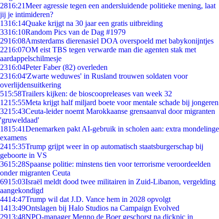
28
16:21
Meer agressie tegen een andersluidende politieke mening, laat
jij je intimideren?
13
16:14
Quake krijgt na 30 jaar een gratis uitbreiding
33
16:10
Random Pics van de Dag #1979
29
16:08
Amsterdams dierenasiel DOA overspoeld met babykonijntjes
22
16:07
OM eist TBS tegen verwarde man die agenten stak met
aardappelschilmesje
23
16:04
Peter Faber (82) overleden
23
16:04
'Zwarte weduwes' in Rusland trouwen soldaten voor
overlijdensuitkering
5
15:58
Trailers kijken: de bioscoopreleases van week 32
12
15:55
Meta krijgt half miljard boete voor mentale schade bij jongeren
32
15:43
Ceuta-leider noemt Marokkaanse grensaanval door migranten
'gruweldaad'
18
15:41
Denemarken pakt AI-gebruik in scholen aan: extra mondelinge
examens
24
15:35
Trump grijpt weer in op automatisch staatsburgerschap bij
geboorte in VS
36
15:28
Spaanse politie: minstens tien voor terrorisme veroordeelden
onder migranten Ceuta
69
15:03
Israël meldt dood twee militairen in Zuid-Libanon, vergelding
aangekondigd
44
14:47
Trump wil dat J.D. Vance hem in 2028 opvolgt
14
13:49
Ontslagen bij Halo Studios na Campaign Evolved
29
13:48
NPO-manager Menno de Boer geschorst na dickpic in