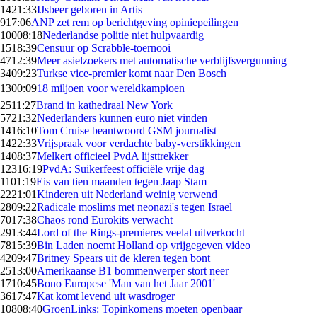
14
21:33
IJsbeer geboren in Artis
9
17:06
ANP zet rem op berichtgeving opiniepeilingen
100
08:18
Nederlandse politie niet hulpvaardig
15
18:39
Censuur op Scrabble-toernooi
47
12:39
Meer asielzoekers met automatische verblijfsvergunning
34
09:23
Turkse vice-premier komt naar Den Bosch
13
00:09
18 miljoen voor wereldkampioen
25
11:27
Brand in kathedraal New York
57
21:32
Nederlanders kunnen euro niet vinden
14
16:10
Tom Cruise beantwoord GSM journalist
14
22:33
Vrijspraak voor verdachte baby-verstikkingen
14
08:37
Melkert officieel PvdA lijsttrekker
123
16:19
PvdA: Suikerfeest officiële vrije dag
11
01:19
Eis van tien maanden tegen Jaap Stam
22
21:01
Kinderen uit Nederland weinig verwend
28
09:22
Radicale moslims met neonazi's tegen Israel
70
17:38
Chaos rond Eurokits verwacht
29
13:44
Lord of the Rings-premieres veelal uitverkocht
78
15:39
Bin Laden noemt Holland op vrijgegeven video
42
09:47
Britney Spears uit de kleren tegen bont
25
13:00
Amerikaanse B1 bommenwerper stort neer
17
10:45
Bono Europese 'Man van het Jaar 2001'
36
17:47
Kat komt levend uit wasdroger
108
08:40
GroenLinks: Topinkomens moeten openbaar