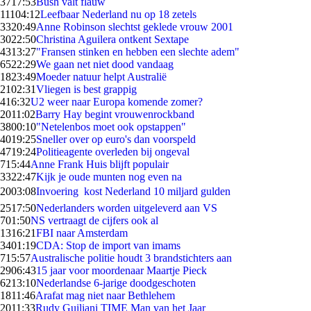
37
17:53
Bush valt flauw
111
04:12
Leefbaar Nederland nu op 18 zetels
33
20:49
Anne Robinson slechtst geklede vrouw 2001
30
22:50
Christina Aguilera ontkent Sextape
43
13:27
"Fransen stinken en hebben een slechte adem"
65
22:29
We gaan net niet dood vandaag
18
23:49
Moeder natuur helpt Australië
21
02:31
Vliegen is best grappig
4
16:32
U2 weer naar Europa komende zomer?
20
11:02
Barry Hay begint vrouwenrockband
38
00:10
"Netelenbos moet ook opstappen"
40
19:25
Sneller over op euro's dan voorspeld
47
19:24
Politieagente overleden bij ongeval
7
15:44
Anne Frank Huis blijft populair
33
22:47
Kijk je oude munten nog even na
20
03:08
Invoering  kost Nederland 10 miljard gulden
25
17:50
Nederlanders worden uitgeleverd aan VS
7
01:50
NS vertraagt de cijfers ook al
13
16:21
FBI naar Amsterdam
34
01:19
CDA: Stop de import van imams
7
15:57
Australische politie houdt 3 brandstichters aan
29
06:43
15 jaar voor moordenaar Maartje Pieck
62
13:10
Nederlandse 6-jarige doodgeschoten
18
11:46
Arafat mag niet naar Bethlehem
20
11:33
Rudy Guiliani TIME Man van het Jaar