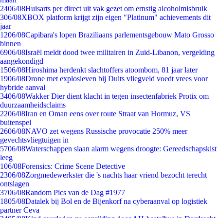
24
06/08
Huisarts per direct uit vak gezet om ernstig alcoholmisbruik
3
06/08
XBOX platform krijgt zijn eigen "Platinum" achievements dit
jaar
12
06/08
Capibara's lopen Braziliaans parlementsgebouw Mato Grosso
binnen
69
06/08
Israël meldt dood twee militairen in Zuid-Libanon, vergelding
aangekondigd
15
06/08
Hiroshima herdenkt slachtoffers atoombom, 81 jaar later
19
06/08
Drone met explosieven bij Duits vliegveld voedt vrees voor
hybride aanval
34
06/08
Wakker Dier dient klacht in tegen insectenfabriek Protix om
duurzaamheidsclaims
22
06/08
Iran en Oman eens over route Straat van Hormuz, VS
buitenspel
26
06/08
NAVO zet wegens Russische provocatie 250% meer
gevechtsvliegtuigen in
57
06/08
Waterschappen slaan alarm wegens droogte: Gereedschapskist
leeg
1
06/08
Forensics: Crime Scene Detective
23
06/08
Zorgmedewerkster die 's nachts haar vriend bezocht terecht
ontslagen
37
06/08
Random Pics van de Dag #1977
18
05/08
Datalek bij Bol en de Bijenkorf na cyberaanval op logistiek
partner Ceva