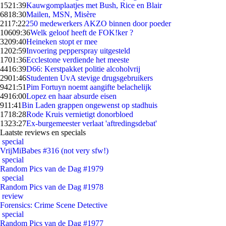
15
21:39
Kauwgomplaatjes met Bush, Rice en Blair
68
18:30
Mailen, MSN, Misère
21
17:22
250 medewerkers AKZO binnen door poeder
106
09:36
Welk geloof heeft de FOK!ker ?
32
09:40
Heineken stopt er mee
12
02:59
Invoering pepperspray uitgesteld
17
01:36
Ecclestone verdiende het meeste
44
16:39
D66: Kerstpakket politie alcoholvrij
29
01:46
Studenten UvA stevige drugsgebruikers
94
21:51
Pim Fortuyn noemt aangifte belachelijk
49
16:00
Lopez en haar absurde eisen
9
11:41
Bin Laden grappen ongewenst op stadhuis
17
18:28
Rode Kruis vernietigt donorbloed
13
23:27
Ex-burgemeester verlaat 'aftredingsdebat'
Laatste reviews en specials
special
VrijMiBabes #316 (not very sfw!)
special
Random Pics van de Dag #1979
special
Random Pics van de Dag #1978
review
Forensics: Crime Scene Detective
special
Random Pics van de Dag #1977