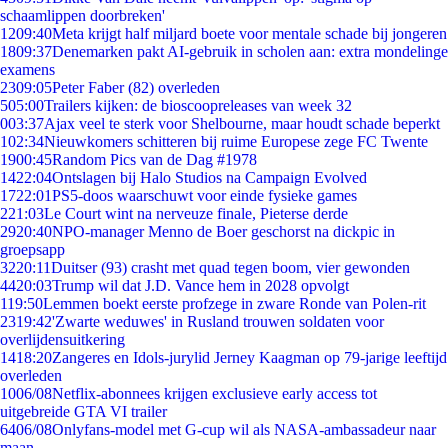
schaamlippen doorbreken'
12
09:40
Meta krijgt half miljard boete voor mentale schade bij jongeren
18
09:37
Denemarken pakt AI-gebruik in scholen aan: extra mondelinge
examens
23
09:05
Peter Faber (82) overleden
5
05:00
Trailers kijken: de bioscoopreleases van week 32
0
03:37
Ajax veel te sterk voor Shelbourne, maar houdt schade beperkt
1
02:34
Nieuwkomers schitteren bij ruime Europese zege FC Twente
19
00:45
Random Pics van de Dag #1978
14
22:04
Ontslagen bij Halo Studios na Campaign Evolved
17
22:01
PS5-doos waarschuwt voor einde fysieke games
2
21:03
Le Court wint na nerveuze finale, Pieterse derde
29
20:40
NPO-manager Menno de Boer geschorst na dickpic in
groepsapp
32
20:11
Duitser (93) crasht met quad tegen boom, vier gewonden
44
20:03
Trump wil dat J.D. Vance hem in 2028 opvolgt
1
19:50
Lemmen boekt eerste profzege in zware Ronde van Polen-rit
23
19:42
'Zwarte weduwes' in Rusland trouwen soldaten voor
overlijdensuitkering
14
18:20
Zangeres en Idols-jurylid Jerney Kaagman op 79-jarige leeftijd
overleden
10
06/08
Netflix-abonnees krijgen exclusieve early access tot
uitgebreide GTA VI trailer
64
06/08
Onlyfans-model met G-cup wil als NASA-ambassadeur naar
maan