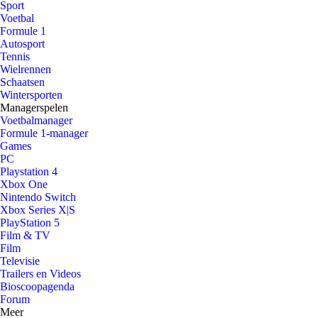
Sport
Voetbal
Formule 1
Autosport
Tennis
Wielrennen
Schaatsen
Wintersporten
Managerspelen
Voetbalmanager
Formule 1-manager
Games
PC
Playstation 4
Xbox One
Nintendo Switch
Xbox Series X|S
PlayStation 5
Film & TV
Film
Televisie
Trailers en Videos
Bioscoopagenda
Forum
Meer