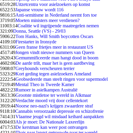
65
19:28
Uitzetcentra voor asielzoekers op komst
65
22:53
Japanse vrouw wordt 116
98
16:15
Anti-semitisme in Nederland neemt fors toe
37
19:05
Moeten ministers meer verdienen?
110
03:14
Coalitie wil ingrijpende maatregelen nemen
3
21:09
Donna, Seattle (VS) - 29/03
59
06:22
Tom Hanks, Will Smith boycotten Oscars
41
09:10
Firestarter in Ironsyde
63
11:06
Geen franse frietjes meer in restaurant US
45
17:49
Jongen vindt nieuwe nummers van Queen
26
20:43
Gemummificeerde man hangt dood in boom
46
02:06
De aarde trilt, maar het is geen aardbeving
59
08:07
Greyhounds verscheuren terrier
53
23:29
Kort geding tegen asielzoekers Ameland
22
22:54
Geobsedeerde man steelt ringen voor supermodel
72
19:49
Mental Theo in Tweede Kamer
48
22:23
Rumoer in asielkampen Australië
36
13:36
Grootste mistletoe ter wereld in Alkmaar
31
22:20
Verdachte moord vrij door cellentekort
39
19:44
Noorse neo-nazi's krijgen zwaardere straf
91
18:10
Cannabis veroorzaakt depressie en schizofrenie
74
14:31
Vlaamse jeugd wil misdaad keihard aanpakken
60
04:03
Als je moet: De Nationale Laxeerlijn
47
17:53
De kerstman kan weer post ontvangen
42
21:10
Thais paar langst getrouwde paar ter wereld