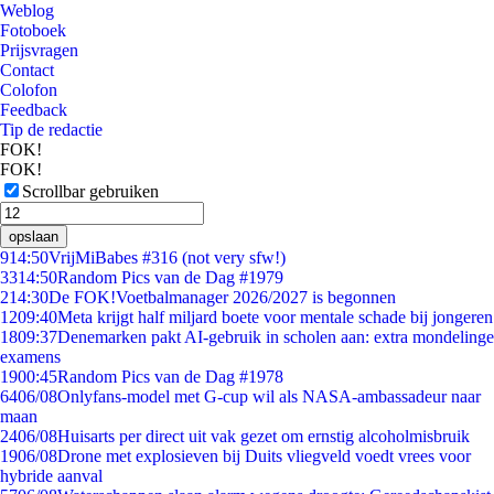
Weblog
Fotoboek
Prijsvragen
Contact
Colofon
Feedback
Tip de redactie
FOK!
FOK!
Scrollbar gebruiken
opslaan
9
14:50
VrijMiBabes #316 (not very sfw!)
33
14:50
Random Pics van de Dag #1979
2
14:30
De FOK!Voetbalmanager 2026/2027 is begonnen
12
09:40
Meta krijgt half miljard boete voor mentale schade bij jongeren
18
09:37
Denemarken pakt AI-gebruik in scholen aan: extra mondelinge
examens
19
00:45
Random Pics van de Dag #1978
64
06/08
Onlyfans-model met G-cup wil als NASA-ambassadeur naar
maan
24
06/08
Huisarts per direct uit vak gezet om ernstig alcoholmisbruik
19
06/08
Drone met explosieven bij Duits vliegveld voedt vrees voor
hybride aanval