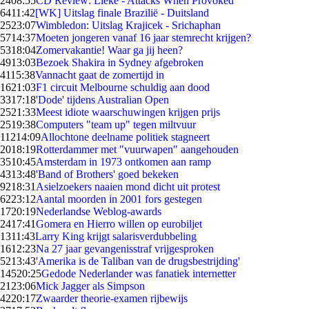
24
08:55
CD Review: Lieke - Attacks When Provoked
64
11:42
[WK] Uitslag finale Brazilië - Duitsland
25
23:07
Wimbledon: Uitslag Krajicek - Srichaphan
57
14:37
Moeten jongeren vanaf 16 jaar stemrecht krijgen?
53
18:04
Zomervakantie! Waar ga jij heen?
49
13:03
Bezoek Shakira in Sydney afgebroken
41
15:38
Vannacht gaat de zomertijd in
16
21:03
F1 circuit Melbourne schuldig aan dood
33
17:18
'Dode' tijdens Australian Open
25
21:33
Meest idiote waarschuwingen krijgen prijs
25
19:38
Computers "team up" tegen miltvuur
112
14:09
Allochtone deelname politiek stagneert
20
18:19
Rotterdammer met "vuurwapen" aangehouden
35
10:45
Amsterdam in 1973 ontkomen aan ramp
43
13:48
'Band of Brothers' goed bekeken
92
18:31
Asielzoekers naaien mond dicht uit protest
62
23:12
Aantal moorden in 2001 fors gestegen
17
20:19
Nederlandse Weblog-awards
24
17:41
Gomera en Hierro willen op eurobiljet
13
11:43
Larry King krijgt salarisverdubbeling
16
12:23
Na 27 jaar gevangenisstraf vrijgesproken
52
13:43
'Amerika is de Taliban van de drugsbestrijding'
145
20:25
Gedode Nederlander was fanatiek internetter
21
23:06
Mick Jagger als Simpson
42
20:17
Zwaarder theorie-examen rijbewijs