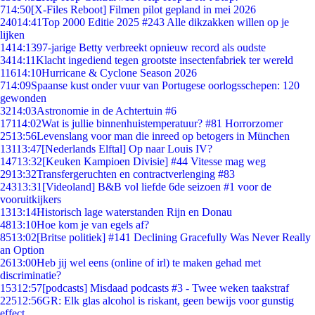
7
14:50
[X-Files Reboot] Filmen pilot gepland in mei 2026
240
14:41
Top 2000 Editie 2025 #243 Alle dikzakken willen op je
lijken
14
14:13
97-jarige Betty verbreekt opnieuw record als oudste
34
14:11
Klacht ingediend tegen grootste insectenfabriek ter wereld
116
14:10
Hurricane & Cyclone Season 2026
7
14:09
Spaanse kust onder vuur van Portugese oorlogsschepen: 120
gewonden
32
14:03
Astronomie in de Achtertuin #6
171
14:02
Wat is jullie binnenhuistemperatuur? #81 Horrorzomer
25
13:56
Levenslang voor man die inreed op betogers in München
131
13:47
[Nederlands Elftal] Op naar Louis IV?
147
13:32
[Keuken Kampioen Divisie] #44 Vitesse mag weg
29
13:32
Transfergeruchten en contractverlenging #83
243
13:31
[Videoland] B&B vol liefde 6de seizoen #1 voor de
vooruitkijkers
13
13:14
Historisch lage waterstanden Rijn en Donau
48
13:10
Hoe kom je van egels af?
85
13:02
[Britse politiek] #141 Declining Gracefully Was Never Really
an Option
26
13:00
Heb jij wel eens (online of irl) te maken gehad met
discriminatie?
153
12:57
[podcasts] Misdaad podcasts #3 - Twee weken taakstraf
225
12:56
GR: Elk glas alcohol is riskant, geen bewijs voor gunstig
effect