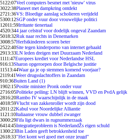
51
22:07
Veel computers besmet met 'nieuw' virus
30
22:38
Planeet met dampkring ontdekt
27
21:36
VS: Bloedige aanslag scholieren verijdeld
53
00:12
SGP onder vuur door vrouwelijke politici
120
11:59
Irritante tienertaal
45
20:34
4 jaar celstraf voor dodelijk ongeval Zaandam
50
18:32
Ruk naar rechts in Denemarken
30
08:57
Herfstkinderen scoren beter
25
22:40
Site tegen kinderporno van internet gehaald
29
13:33
LN leden dreigen met Duurzaam Nederland
11
11:47
Europees krediet voor Nederlandse HSL
9
16:13
Sharon opgeroepen door Belgische justitie
115
13:44
Waar ga je op stemmen komend voorjaar?
21
19:41
Weer drugsslachtoffers in Zaandam
9
10:36
Buiten Land (1)
19
02:15
Positie minister Pronk onder vuur
27
16:05
Politieke peiling: LN blijft winnen, VVD en PvdA gelijk
28
16:20
Rambo IV waarschijnlijk in de maak
40
18:59
Vlucht van zakkenroller wordt zijn dood
20
11:22
Kabul voor Noordelijke Alliantie
11
21:10
Italiaanse vrouw dubbel zwanger
30
00:29
Fifa ligt dwars in rugnummerzaak
64
14:45
Integratieprobleem is NederlandŽs eigen schuld
13
00:23
Bin Laden geeft betrokkenheid toe
26
18:33
"Het komt wel goed met onze jeugd"