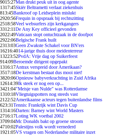
90
15:27
Man drukt peuk uit in oog agente
13
17:45
Skiër Beltrametti verlaat ziekenhuis
8
13:45
Bankroof op Leidseplein mislukt
29
20:56
Frequin in opspraak bij rechtszitting
25
18:58
Veel websurfers zijn kerkgangers
33
12:11
De Any Key officieel gevonden
20
22:49
Vaticaan stopt ontuchtzaak in de doofpot
29
22:06
Belgische Frank huilt
23
13:03
Geen Zwakste Schakel voor BN'ers
162
16:40
14-jarige thuis door meidenterreur
132
23:52
PvdA: Vrije dag op Suikerfeest
9
14:09
Beroemde dirigent opgepakt
13
16:17
Antrax verspreid door Amerikaan?
35
17:18
De kerstman bestaat dus mooi niet!
38
20:06
Opnieuw babyverkrachting in Zuid Afrika
126
14:39
Ik steek er nog een op...
34
21:04
"Meisje van Nulde" was Rotterdamse
13
10:18
Vliegtuigspotters nog steeds vast
21
22:52
Amerikaanse acteurs tegen buitenlandse films
6
23:31
Tennis: Frankrijk wint Davis Cup
13
14:16
Darten: Barney wint World Masters
27
16:17
Loting WK voetbal 2002
37
09:04
Mc Donalds bakt op groene stroom
47
10:02
Palestijns volk wordt vernederd
19
21:05
VS vragen om Nederlandse militaire inzet