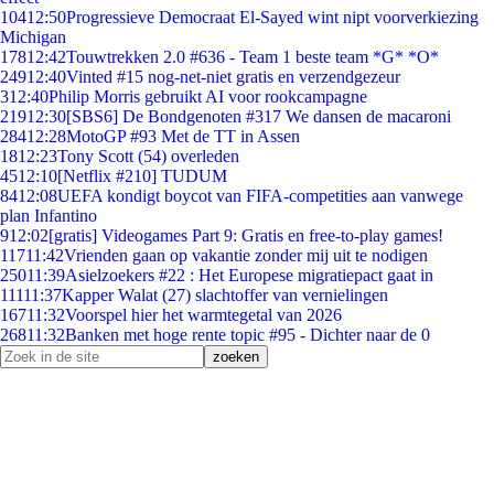
104
12:50
Progressieve Democraat El-Sayed wint nipt voorverkiezing
Michigan
178
12:42
Touwtrekken 2.0 #636 - Team 1 beste team *G* *O*
249
12:40
Vinted #15 nog-net-niet gratis en verzendgezeur
3
12:40
Philip Morris gebruikt AI voor rookcampagne
219
12:30
[SBS6] De Bondgenoten #317 We dansen de macaroni
284
12:28
MotoGP #93 Met de TT in Assen
18
12:23
Tony Scott (54) overleden
45
12:10
[Netflix #210] TUDUM
84
12:08
UEFA kondigt boycot van FIFA-competities aan vanwege
plan Infantino
9
12:02
[gratis] Videogames Part 9: Gratis en free-to-play games!
117
11:42
Vrienden gaan op vakantie zonder mij uit te nodigen
250
11:39
Asielzoekers #22 : Het Europese migratiepact gaat in
111
11:37
Kapper Walat (27) slachtoffer van vernielingen
167
11:32
Voorspel hier het warmtegetal van 2026
268
11:32
Banken met hoge rente topic #95 - Dichter naar de 0