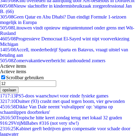
34
05/08
Kind overleden na aanrijding door AH-bestelbus in Dordrecht
6
05/08
Nieuw slachtoffer in kindermisbruikzaak zorgprofessional Jan
B. (66)
3
05/08
Geen Qatar en Abu Dhabi? Dan eindigt Formule 1-seizoen
mogelijk in Europa
5
05/08
Litouwen vindt opnieuw migrantentunnel onder grens met Wit-
Rusland
46
05/08
Progressieve Democraat El-Sayed wint nipt voorverkiezing
Michigan
14
05/08
Accell, moederbedrijf Sparta en Batavus, vraagt uitstel van
betaling aan
5
05/08
Zomervakantieweerbericht: aanhoudend zomers
Actieve items
Actieve items
Scrollbar gebruiken
opslaan
17
17:13
PS5-doos waarschuwt voor einde fysieke games
32
17:10
Duitser (93) crasht met quad tegen boom, vier gewonden
45
16:58
Dikke Van Dale neemt 'vulvalippen' op: 'stigma op
schaamlippen doorbreken'
26
16:50
Tropische hitte keert zondag terug met lokaal 32 graden
9
16:29
VrijMiBabes #316 (not very sfw!)
23
16:25
Kabinet geeft bedrijven geen compensatie voor schade door
laagwater