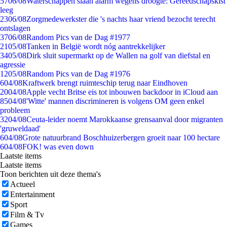
57
06/08
Waterschappen slaan alarm wegens droogte: Gereedschapskist
leeg
23
06/08
Zorgmedewerkster die 's nachts haar vriend bezocht terecht
ontslagen
37
06/08
Random Pics van de Dag #1977
21
05/08
Tanken in België wordt nóg aantrekkelijker
34
05/08
Dirk sluit supermarkt op de Wallen na golf van diefstal en
agressie
12
05/08
Random Pics van de Dag #1976
6
04/08
Kraftwerk brengt ruimteschip terug naar Eindhoven
20
04/08
Apple vecht Britse eis tot inbouwen backdoor in iCloud aan
85
04/08
'Witte' mannen discrimineren is volgens OM geen enkel
probleem
32
04/08
Ceuta-leider noemt Marokkaanse grensaanval door migranten
'gruweldaad'
6
04/08
Grote natuurbrand Boschhuizerbergen groeit naar 100 hectare
6
04/08
FOK! was even down
Laatste items
Laatste items
Toon berichten uit deze thema's
Actueel
Entertainment
Sport
Film & Tv
Games