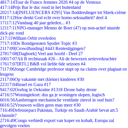
48
17:14
Tour de France femmes 2026 #4 op de Ventoux
4
17:14
Prijs Bar le duc rood in het buitenland
202
17:14
[INFLUENCERS #295] Van flodderslinger tot Shrek-crème
81
17:12
Hoe denkt God echt over homo-seksualiteit? deel 4
171
17:12
Vandaag 40 jaar geleden... #3
121
17:11
NPO-manager Menno de Boer (47) op non-actief stuurde
dick-pic rond
2
17:11
William Orbit overleden
77
17:10
De Bondgenoten Spoiler Topic #3
21
17:09
[Crowdfunding] #443 Rentestijgingen?
278
17:08
[Dagboek] Veel aan hoofd - Deel 27
100
17:07
Ali B rechtszaak #26 - Ali de bewezen serieverkrachter
176
17:07
[RTL] B&B vol liefde 6de seizoen #4
71
17:06
Jonge Cambridge professor stapt op na claims over plagiaat en
leugens
21
17:06
Op vakantie met (kleine) kinderen #30
223
17:04
Israel en Gaza #17
94
17:02
Oorlog in Oekraïne #1318 Drone baby drone
47
16:57
Woningtekort: dus ga je woningen slopen, logisch
60
16:56
Aanbrengen mechanische ventilatie zinvol in oud huis?
66
16:52
Vrouwen willen geen man meer #30
7
16:49
Defensiepact Pakistan, Turkije en Saudi-Arabië bevat art.5
clausule?
27
16:49
Congo verbiedt export van koper en kobalt, Europa zal
gevolgen voelen