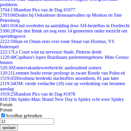
probleem
37
04:13
Random Pics van de Dag #1977
27
03:06
Doden bij Oekraïense droneaanvallen op Moskou en Sint-
Petersburg
34
01:01
Kind overleden na aanrijding door AH-bestelbus in Dordrecht
53
00:28
Van den Brink zet nog eens 14 gemeenten onder toezicht om
spreidingswet
22
22:50
Iran en Oman eens over route Straat van Hormuz, VS
buitenspel
2
22:17
Le Court wint na nerveuze finale, Pieterse derde
12
20:48
Capibara's lopen Braziliaans parlementsgebouw Mato Grosso
binnen
5
20:30
Zomervakantieweerbericht: aanhoudend zomers
1
20:21
Lemmen boekt eerste profzege in zware Ronde van Polen-rit
15
19:45
Hiroshima herdenkt slachtoffers atoombom, 81 jaar later
21
19:34
OM: vierde verdachte (18) vast op verdenking van beramen
aanslag
19
19:25
Random Pics van de Dag #1978
8
18:19
In Spider-Man: Brand New Day is Spidey echt weer Spidey
Forum
Forum
Scrollbar gebruiken
opslaan