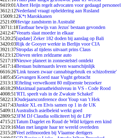
94
19:01
Albert Heijn regelt advocaten voor gedaagd personeel
36
12:12
Nederland vraagt opheldering aan Rusland
150
09:12
K*t Marokkanen
25
21:09
Hevige zandstorm in Australië
307
11:18
Tastbaar bewijs van Jezus' bestaan gevonden
24
12:47
Veearts slaat moeder in elkaar
51
20:25
[update] Zeker 182 doden bij aanslag op Bali
34
20:03
Rijk de Gooyer werkte in Berlijn voor CIA
39
21:37
Stropdas af tijdens uitvaart prins Claus
61
23:12
Dieven stelen zeldzame auto
52
17:19
Nieuwe planeet in zonnestelstel ontdekt
54
17:14
Bestaan buitenaards leven waarschijnlijk
66
16:26
'Link tussen zwaar cannabisgebruik en schizofrenie'
14
05:45
Gevangen Koerd naar Vught gebracht
23
13:13
Efteling verwelkomt 80 miljoenste bezoeker
46
18:29
Maximaal paraatheidsniveau in VS - Code Rood
40
08:51
'RTL speelt vals in de Zwakste Schakel'
58
22:13
Oudejaarsconference door Youp van 't Hek
24
17:43
Junkie XL en Elvis samen op 1 in de UK
54
09:11
Australisch asielbeleid werkt goed
28
09:52
3FM DJ Claudia solliciteert bij de LPF
47
15:21
Tatum Dagelet en Ruud de Wild krijgen een kind
32
19:16
Man met langste haar ter wereld overleden
23
15:28
Veel zelfmoorden bij Vlaamse dertigers