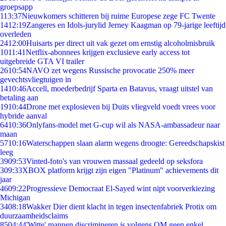
groepsapp
1
13:37
Nieuwkomers schitteren bij ruime Europese zege FC Twente
14
12:19
Zangeres en Idols-jurylid Jerney Kaagman op 79-jarige leeftijd
overleden
24
12:00
Huisarts per direct uit vak gezet om ernstig alcoholmisbruik
10
11:41
Netflix-abonnees krijgen exclusieve early access tot
uitgebreide GTA VI trailer
26
10:54
NAVO zet wegens Russische provocatie 250% meer
gevechtsvliegtuigen in
14
10:46
Accell, moederbedrijf Sparta en Batavus, vraagt uitstel van
betaling aan
19
10:44
Drone met explosieven bij Duits vliegveld voedt vrees voor
hybride aanval
64
10:36
Onlyfans-model met G-cup wil als NASA-ambassadeur naar
maan
57
10:16
Waterschappen slaan alarm wegens droogte: Gereedschapskist
leeg
39
09:53
Vinted-foto's van vrouwen massaal gedeeld op seksfora
3
09:33
XBOX platform krijgt zijn eigen "Platinum" achievements dit
jaar
46
09:22
Progressieve Democraat El-Sayed wint nipt voorverkiezing
Michigan
34
08:18
Wakker Dier dient klacht in tegen insectenfabriek Protix om
duurzaamheidsclaims
85
04:44
'Witte' mannen discrimineren is volgens OM geen enkel