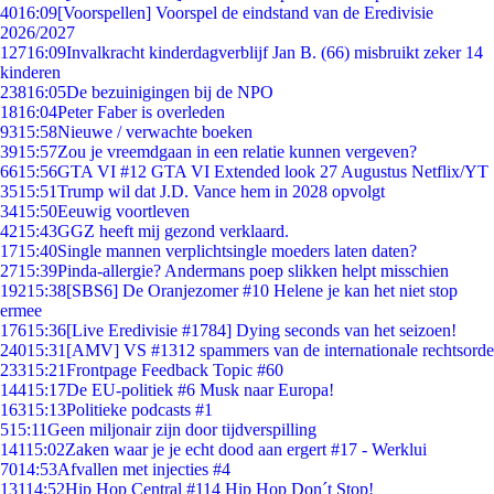
40
16:09
[Voorspellen] Voorspel de eindstand van de Eredivisie
2026/2027
127
16:09
Invalkracht kinderdagverblijf Jan B. (66) misbruikt zeker 14
kinderen
238
16:05
De bezuinigingen bij de NPO
18
16:04
Peter Faber is overleden
93
15:58
Nieuwe / verwachte boeken
39
15:57
Zou je vreemdgaan in een relatie kunnen vergeven?
66
15:56
GTA VI #12 GTA VI Extended look 27 Augustus Netflix/YT
35
15:51
Trump wil dat J.D. Vance hem in 2028 opvolgt
34
15:50
Eeuwig voortleven
42
15:43
GGZ heeft mij gezond verklaard.
17
15:40
Single mannen verplichtsingle moeders laten daten?
27
15:39
Pinda-allergie? Andermans poep slikken helpt misschien
192
15:38
[SBS6] De Oranjezomer #10 Helene je kan het niet stop
ermee
176
15:36
[Live Eredivisie #1784] Dying seconds van het seizoen!
240
15:31
[AMV] VS #1312 spammers van de internationale rechtsorde
233
15:21
Frontpage Feedback Topic #60
144
15:17
De EU-politiek #6 Musk naar Europa!
163
15:13
Politieke podcasts #1
5
15:11
Geen miljonair zijn door tijdverspilling
141
15:02
Zaken waar je je echt dood aan ergert #17 - Werklui
70
14:53
Afvallen met injecties #4
131
14:52
Hip Hop Central #114 Hip Hop Don´t Stop!