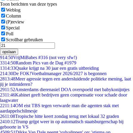
Toon berichten van deze types
Weblog
Column
(P)review
Special
Poll
Scrollbar gebruiken
opslaan
9
14:50
VrijMiBabes #316 (not very sfw!)
33
14:50
Random Pics van de Dag #1979
13
14:33
Quake krijgt na 30 jaar een gratis uitbreiding
2
14:30
De FOK!Voetbalmanager 2026/2027 is begonnen
28
13:48
Meer agressie tegen een andersluidende politieke mening, laat
jij je intimideren?
29
11:52
Amsterdams dierenasiel DOA overspoeld met babykonijntjes
23
11:46
Kabinet geeft bedrijven geen compensatie voor schade door
laagwater
22
11:14
OM eist TBS tegen verwarde man die agenten stak met
aardappelschilmesje
26
11:08
Tropische hitte keert zondag terug met lokaal 32 graden
24
10:12
Trump grijpt weer in op automatisch staatsburgerschap bij
geboorte in VS
45
09:51
Dikke Van Dale neemt 'vulvalippen' op: 'stigma op