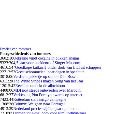
Profiel van tomroes
Postgeschiedenis van tomroes
36
02:10
Oekraïne vindt cocaïne in blikken ananas
53
23:30
4,5 jaar voor beeldenroof Singer Museum
46
16:54
'Goedkope kutkaart' onder druk van Lidl uit schappen
227
13:53
Geest schommelt al paar dagen in speeltuin
30
18:06
Verdacht pakketje op station Den Bosch
63
11:20
The White Stripes maken Song van het Jaar
120
15:42
Reclame ontdekt de allochtoon
44
08:06
MDI nog steeds ontevreden over Maroc.nl
68
12:37
Verkiezing Pim Fortuyn awards op internet
74
23:44
Rotterdam start imago-campagne
13
08:26
Column: We gaan naar Portugal
49
13:39
Nederland precies vijftien jaar op internet
72
18:05
Oproep tot e-mailbom voor Pim Fortuyn-zaal