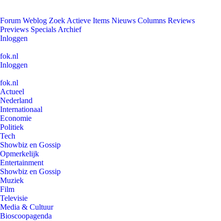
Forum
Weblog
Zoek
Actieve Items
Nieuws
Columns
Reviews
Previews
Specials
Archief
Inloggen
fok.nl
Inloggen
fok.nl
Actueel
Nederland
Internationaal
Economie
Politiek
Tech
Showbiz en Gossip
Opmerkelijk
Entertainment
Showbiz en Gossip
Muziek
Film
Televisie
Media & Cultuur
Bioscoopagenda