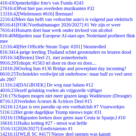
4
16:43
Opmerkelijke foto's van Funda #243
276
16:43
Post hier pas overleden muzikanten #32
133
16:42
[Wielrennen #616] Brennan!
22
16:42
Meer dan helft van verkochte auto's is volgend jaar elektrisch
85
16:41
[FOK!Voetbalmanager 2026/2027] #1 We zijn er weer
76
16:41
Huisarts doet haar werk onder invloed van alcohol
0
16:40
Miljarden naar Europese AI-start-ups: Nederland profiteert flink
mee
121
16:40
[Het Officiële Steam Topic #201] Steamrolled
8
16:34
14-jarige leerling Thailand schiet grootouders en leraren dood
105
16:34
[Breien] Deel 21, met zomerbreisels
99
16:29
Teltopic #1563 tel door en door en door....
210
16:26
Oorlog Iran #136 Bridge and powerplant day incoming?
66
16:25
Techniekles verdwijnt uit onderbouw: maar half zo veel uren
als 2007
113
16:24
[DAGBOEK] De weg naar balans #12
40
16:23
Jezelf gelukkig voelen als vrijgezelle vijftiger
2
16:17
Schapen mogen niet meer grazen langs Waddenzee (Droogte)
87
16:12
Overleden Acteurs & Actrices Deel #15
162
16:12
Ajax is een parodie op een voetbalclub #7 Vuurwerkjes
51
16:12
Het grote dagelijkse Trump nieuws topic #31
102
16:11
Migranten breken door grens naar Ceuta in Spanje,l #10
166
16:11
Haiku ketting #27 - strooi wat liefde
35
16:11
[2026/2027] Eredivisietoto #1
142
16:11
[WLR SC #417] Nieuw deel openen was kaputt