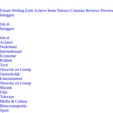
Forum
Weblog
Zoek
Actieve Items
Nieuws
Columns
Reviews
Previe
Inloggen
fok.nl
Inloggen
fok.nl
Actueel
Nederland
Internationaal
Economie
Politiek
Tech
Showbiz en Gossip
Opmerkelijk
Entertainment
Showbiz en Gossip
Muziek
Film
Televisie
Media & Cultuur
Bioscoopagenda
Sport