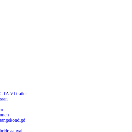
 GTA VI trailer
maan
ar
innen
g aangekondigd
bride aanval