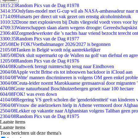
18
15:23
Random Pics van de Dag #1978
34
14:35
Onlyfans-model met G-cup wil als NASA-ambassadeur naar 
17
14:09
Huisarts per direct uit vak gezet om ernstig alcoholmisbruik
10
10:32
Drone met explosieven bij Duits vliegveld voedt vrees voor hy
47
09:33
Waterschappen slaan alarm wegens droogte: Gereedschapskist
23
06:40
Zorgmedewerkster die 's nachts haar vriend bezocht terecht on
33
00:35
Random Pics van de Dag #1977
2
05/08
De FOK!Voetbalmanager 2026/2027 is begonnen
21
05/08
Tanken in België wordt nóg aantrekkelijker
34
05/08
Dirk sluit supermarkt op de Wallen na golf van diefstal en agre
12
05/08
Random Pics van de Dag #1976
6
04/08
Kraftwerk brengt ruimteschip terug naar Eindhoven
20
04/08
Apple vecht Britse eis tot inbouwen backdoor in iCloud aan
81
04/08
'Witte' mannen discrimineren is volgens OM geen enkel probl
30
04/08
Ceuta-leider noemt Marokkaanse grensaanval door migranten 
6
04/08
Grote natuurbrand Boschhuizerbergen groeit naar 100 hectare
6
04/08
FOK! was even down
41
04/08
Regering VS geeft scholen die 'genderidentiteit' van kinderen
59
04/08
Vrouw die asielzoekers hielp in Athene vermoord door Afghaa
25
04/08
Lekker op vakantie naar Afghanistan volgens Taliban geen pr
23
04/08
Random Pics van de Dag #1975
Laatste items
Laatste items
Toon berichten uit deze thema's