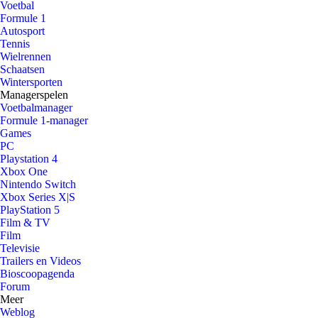
Voetbal
Formule 1
Autosport
Tennis
Wielrennen
Schaatsen
Wintersporten
Managerspelen
Voetbalmanager
Formule 1-manager
Games
PC
Playstation 4
Xbox One
Nintendo Switch
Xbox Series X|S
PlayStation 5
Film & TV
Film
Televisie
Trailers en Videos
Bioscoopagenda
Forum
Meer
Weblog