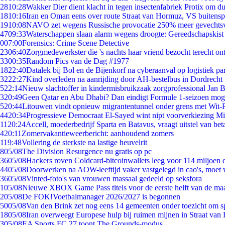
28
10:28
Wakker Dier dient klacht in tegen insectenfabriek Protix om 
18
10:16
Iran en Oman eens over route Straat van Hormuz, VS buitensp
19
10:08
NAVO zet wegens Russische provocatie 250% meer gevechtsvl
47
09:33
Waterschappen slaan alarm wegens droogte: Gereedschapskist
0
07:00
Forensics: Crime Scene Detective
23
06:40
Zorgmedewerkster die 's nachts haar vriend bezocht terecht on
33
00:35
Random Pics van de Dag #1977
18
22:40
Datalek bij Bol en de Bijenkorf na cyberaanval op logistiek pa
32
22:27
Kind overleden na aanrijding door AH-bestelbus in Dordrecht
5
22:14
Nieuw slachtoffer in kindermisbruikzaak zorgprofessional Jan B
3
20:49
Geen Qatar en Abu Dhabi? Dan eindigt Formule 1-seizoen moge
5
20:44
Litouwen vindt opnieuw migrantentunnel onder grens met Wit-
44
20:34
Progressieve Democraat El-Sayed wint nipt voorverkiezing M
11
20:24
Accell, moederbedrijf Sparta en Batavus, vraagt uitstel van bet
4
20:11
Zomervakantieweerbericht: aanhoudend zomers
1
19:48
Vollering de sterkste na lastige heuvelrit
8
05/08
The Division Resurgence nu gratis op pc
36
05/08
Hackers roven Coldcard-bitcoinwallets leeg voor 114 miljoen d
44
05/08
Doorwerken na AOW-leeftijd vaker vastgelegd in cao's, moet
36
05/08
Vinted-foto's van vrouwen massaal gedeeld op seksfora
1
05/08
Nieuwe XBOX Game Pass titels voor de eerste helft van de ma
2
05/08
De FOK!Voetbalmanager 2026/2027 is begonnen
50
05/08
Van den Brink zet nog eens 14 gemeenten onder toezicht om s
18
05/08
Iran overweegt Europese hulp bij ruimen mijnen in Straat va
3
05/08
EA Sports FC 27 toont The Grounds-modus