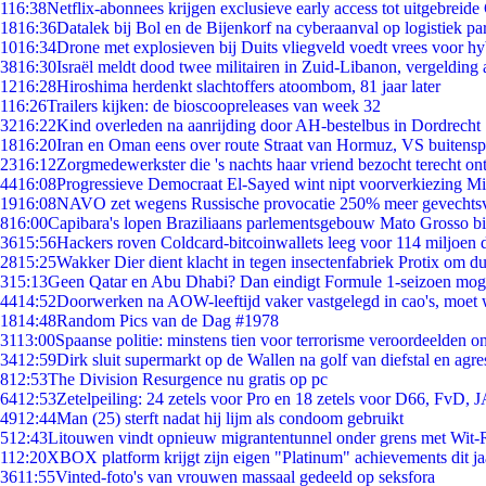
1
16:38
Netflix-abonnees krijgen exclusieve early access tot uitgebreide
18
16:36
Datalek bij Bol en de Bijenkorf na cyberaanval op logistiek pa
10
16:34
Drone met explosieven bij Duits vliegveld voedt vrees voor hy
38
16:30
Israël meldt dood twee militairen in Zuid-Libanon, vergeldin
12
16:28
Hiroshima herdenkt slachtoffers atoombom, 81 jaar later
1
16:26
Trailers kijken: de bioscoopreleases van week 32
32
16:22
Kind overleden na aanrijding door AH-bestelbus in Dordrecht
18
16:20
Iran en Oman eens over route Straat van Hormuz, VS buitensp
23
16:12
Zorgmedewerkster die 's nachts haar vriend bezocht terecht on
44
16:08
Progressieve Democraat El-Sayed wint nipt voorverkiezing M
19
16:08
NAVO zet wegens Russische provocatie 250% meer gevechtsvl
8
16:00
Capibara's lopen Braziliaans parlementsgebouw Mato Grosso b
36
15:56
Hackers roven Coldcard-bitcoinwallets leeg voor 114 miljoen d
28
15:25
Wakker Dier dient klacht in tegen insectenfabriek Protix om 
3
15:13
Geen Qatar en Abu Dhabi? Dan eindigt Formule 1-seizoen moge
44
14:52
Doorwerken na AOW-leeftijd vaker vastgelegd in cao's, moet
18
14:48
Random Pics van de Dag #1978
31
13:00
Spaanse politie: minstens tien voor terrorisme veroordeelden 
34
12:59
Dirk sluit supermarkt op de Wallen na golf van diefstal en agre
8
12:53
The Division Resurgence nu gratis op pc
64
12:53
Zetelpeiling: 24 zetels voor Pro en 18 zetels voor D66, FvD,
49
12:44
Man (25) sterft nadat hij lijm als condoom gebruikt
5
12:43
Litouwen vindt opnieuw migrantentunnel onder grens met Wit-
1
12:20
XBOX platform krijgt zijn eigen "Platinum" achievements dit ja
36
11:55
Vinted-foto's van vrouwen massaal gedeeld op seksfora