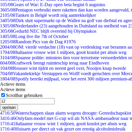
1
05/08
Gears of War: E-Day open beta begint 6 augustus
36
05/08
Pentagon verbruikt meer raketten dan kan worden aangevuld, t
21
05/08
Tanken in België wordt nóg aantrekkelijker
34
05/08
Dirk sluit supermarkt op de Wallen na golf van diefstal en agre
13
05/08
Nederlander (23) aangehouden in Duitsland na snelheid van 
3
05/08
Gedurfd NEC blijft overeind bij Olympiakos
14
05/08
Long live the 7th of October
12
05/08
Random Pics van de Dag #1976
20
04/08
OM: vierde verdachte (18) vast op verdenking van beramen aa
17
04/08
Italiaanse vrouw wint 1 miljoen, gooit kraslot per abuis weg
31
04/08
Spaanse politie: minstens tien voor terrorisme veroordeelden 
6
04/08
Kraftwerk brengt ruimteschip terug naar Eindhoven
1
04/08
Reusser wint tijdrit en neemt geel over, Nooijen knap tweede
7
04/08
Vakantiekiekje Verstappen en Wolff voedt geruchten over Merc
18
04/08
Spotify bereikt mijlpaal, voor het eerst 300 miljoen premium-
Actieve items
Actieve items
Scrollbar gebruiken
opslaan
47
16:50
Waterschappen slaan alarm wegens droogte: Gereedschapskist
34
16:46
Onlyfans-model met G-cup wil als NASA-ambassadeur naar 
17
16:41
Italiaanse vrouw wint 1 miljoen, gooit kraslot per abuis weg
17
16:40
Huisarts per direct uit vak gezet om ernstig alcoholmisbruik