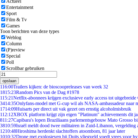
Actueel
Entertainment
Sport
Film & Tv
Games
Toon berichten van deze types
Weblog
Column
(P)review
Special
Poll
Scrollbar gebruiken
opslaan
1
16:00
Trailers kijken: de bioscoopreleases van week 32
18
15:23
Random Pics van de Dag #1978
1
15:21
Netflix-abonnees krijgen exclusieve early access tot uitgebreide
34
14:35
Onlyfans-model met G-cup wil als NASA-ambassadeur naar 
17
14:09
Huisarts per direct uit vak gezet om ernstig alcoholmisbruik
1
12:12
XBOX platform krijgt zijn eigen "Platinum" achievements dit ja
8
11:27
Capibara's lopen Braziliaans parlementsgebouw Mato Grosso b
38
10:59
Israël meldt dood twee militairen in Zuid-Libanon, vergeldin
12
10:48
Hiroshima herdenkt slachtoffers atoombom, 81 jaar later
10
10:32
Drone met explosieven bij Duits vliegveld voedt vrees voor hy