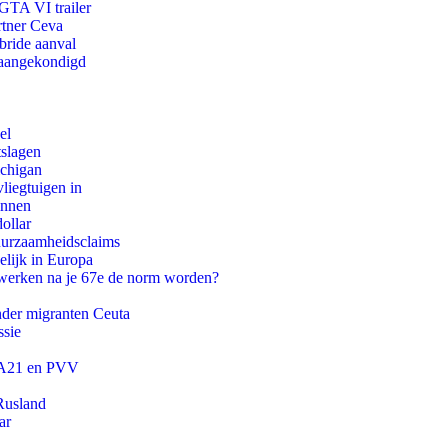
 GTA VI trailer
rtner Ceva
bride aanval
g aangekondigd
el
tslagen
ichigan
iegtuigen in
innen
ollar
duurzaamheidsclaims
lijk in Europa
 werken na je 67e de norm worden?
onder migranten Ceuta
ssie
 JA21 en PVV
Rusland
ar