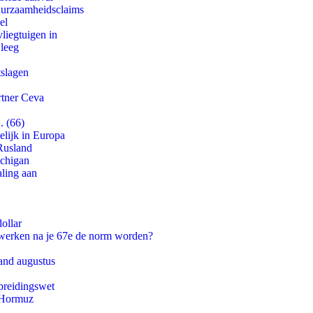
duurzaamheidsclaims
el
iegtuigen in
 leeg
tslagen
rtner Ceva
. (66)
lijk in Europa
Rusland
ichigan
aling aan
ollar
 werken na je 67e de norm worden?
and augustus
preidingswet
n Hormuz