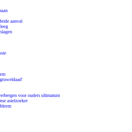
maan
bride aanval
 leeg
tslagen
ssie
eem
'gruweldaad'
 verbergen voor ouders ultimatum
nse asielzoeker
obleem