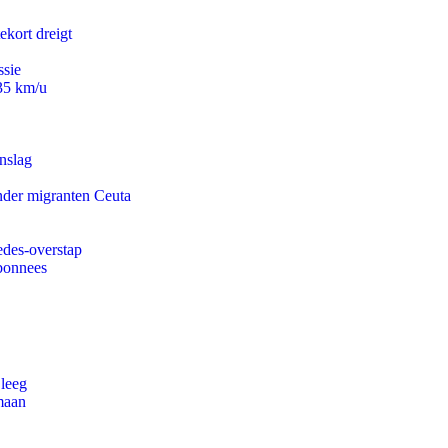
ekort dreigt
ssie
235 km/u
nslag
onder migranten Ceuta
edes-overstap
abonnees
 leeg
maan