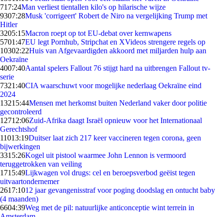
7
17:24
Man verliest tientallen kilo's op hilarische wijze
93
07:28
Musk 'corrigeert' Robert de Niro na vergelijking Trump met
Hitler
32
05:15
Macron roept op tot EU-debat over kernwapens
57
01:47
EU legt Pornhub, Stripchat en XVideos strengere regels op
103
02:22
Huis van Afgevaardigden akkoord met miljarden hulp aan
Oekraïne
40
07:40
Aantal spelers Fallout 76 stijgt hard na uitbrengen Fallout tv-
serie
73
21:40
CIA waarschuwt voor mogelijke nederlaag Oekraïne eind
2024
132
15:44
Mensen met herkomst buiten Nederland vaker door politie
gecontroleerd
127
12:06
Zuid-Afrika daagt Israël opnieuw voor het Internationaal
Gerechtshof
110
13:19
Duitser laat zich 217 keer vaccineren tegen corona, geen
bijwerkingen
33
15:26
Kogel uit pistool waarmee John Lennon is vermoord
teruggetrokken van veiling
17
15:49
Lijkwagen vol drugs: cel en beroepsverbod geëist tegen
uitvaartondernemer
26
17:10
12 jaar gevangenisstraf voor poging doodslag en ontucht baby
(4 maanden)
66
04:39
Weg met de pil: natuurlijke anticonceptie wint terrein in
Amsterdam