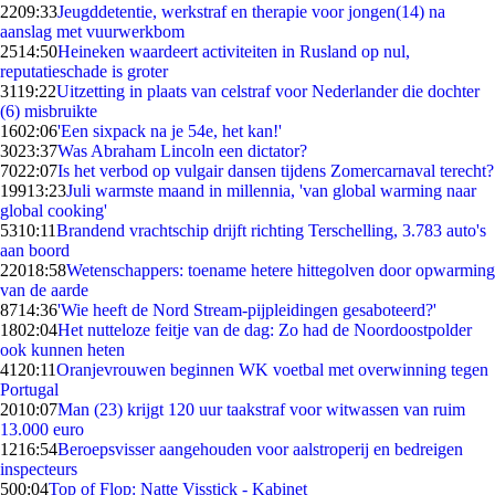
22
09:33
Jeugddetentie, werkstraf en therapie voor jongen(14) na
aanslag met vuurwerkbom
25
14:50
Heineken waardeert activiteiten in Rusland op nul,
reputatieschade is groter
31
19:22
Uitzetting in plaats van celstraf voor Nederlander die dochter
(6) misbruikte
16
02:06
'Een sixpack na je 54e, het kan!'
30
23:37
Was Abraham Lincoln een dictator?
70
22:07
Is het verbod op vulgair dansen tijdens Zomercarnaval terecht?
199
13:23
Juli warmste maand in millennia, 'van global warming naar
global cooking'
53
10:11
Brandend vrachtschip drijft richting Terschelling, 3.783 auto's
aan boord
220
18:58
Wetenschappers: toename hetere hittegolven door opwarming
van de aarde
87
14:36
'Wie heeft de Nord Stream-pijpleidingen gesaboteerd?'
18
02:04
Het nutteloze feitje van de dag: Zo had de Noordoostpolder
ook kunnen heten
41
20:11
Oranjevrouwen beginnen WK voetbal met overwinning tegen
Portugal
20
10:07
Man (23) krijgt 120 uur taakstraf voor witwassen van ruim
13.000 euro
12
16:54
Beroepsvisser aangehouden voor aalstroperij en bedreigen
inspecteurs
5
00:04
Top of Flop: Natte Visstick - Kabinet