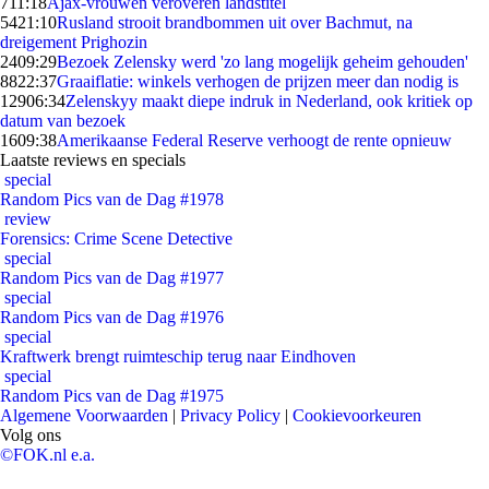
7
11:18
Ajax-vrouwen veroveren landstitel
54
21:10
Rusland strooit brandbommen uit over Bachmut, na
dreigement Prighozin
24
09:29
Bezoek Zelensky werd 'zo lang mogelijk geheim gehouden'
88
22:37
Graaiflatie: winkels verhogen de prijzen meer dan nodig is
129
06:34
Zelenskyy maakt diepe indruk in Nederland, ook kritiek op
datum van bezoek
16
09:38
Amerikaanse Federal Reserve verhoogt de rente opnieuw
Laatste reviews en specials
special
Random Pics van de Dag #1978
review
Forensics: Crime Scene Detective
special
Random Pics van de Dag #1977
special
Random Pics van de Dag #1976
special
Kraftwerk brengt ruimteschip terug naar Eindhoven
special
Random Pics van de Dag #1975
Algemene Voorwaarden
|
Privacy Policy
|
Cookievoorkeuren
Volg ons
©FOK.nl e.a.