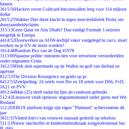
binnen
36
15:56
Hackers roven Coldcard-bitcoinwallets leeg voor 114 miljoen
dollar
28
15:25
Wakker Dier dient klacht in tegen insectenfabriek Protix om
duurzaamheidsclaims
3
15:13
Geen Qatar en Abu Dhabi? Dan eindigt Formule 1-seizoen
mogelijk in Europa
44
14:52
Doorwerken na AOW-leeftijd vaker vastgelegd in cao's, moet
werken na je 67e de norm worden?
18
14:48
Random Pics van de Dag #1978
31
13:00
Spaanse politie: minstens tien voor terrorisme veroordeelden
onder migranten Ceuta
34
12:59
Dirk sluit supermarkt op de Wallen na golf van diefstal en
agressie
8
12:53
The Division Resurgence nu gratis op pc
64
12:53
Zetelpeiling: 24 zetels voor Pro en 18 zetels voor D66, FvD,
JA21 en PVV
49
12:44
Man (25) sterft nadat hij lijm als condoom gebruikt
5
12:43
Litouwen vindt opnieuw migrantentunnel onder grens met Wit-
Rusland
1
12:20
XBOX platform krijgt zijn eigen "Platinum" achievements dit
jaar
36
11:55
Vinted-foto's van vrouwen massaal gedeeld op seksfora
5
11:13
Nieuw slachtoffer in kindermisbruikzaak zorgprofessional Jan
B. (66)