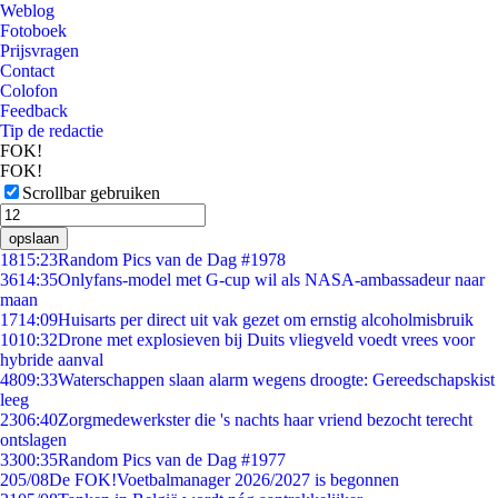
Weblog
Fotoboek
Prijsvragen
Contact
Colofon
Feedback
Tip de redactie
FOK!
FOK!
Scrollbar gebruiken
opslaan
18
15:23
Random Pics van de Dag #1978
36
14:35
Onlyfans-model met G-cup wil als NASA-ambassadeur naar
maan
17
14:09
Huisarts per direct uit vak gezet om ernstig alcoholmisbruik
10
10:32
Drone met explosieven bij Duits vliegveld voedt vrees voor
hybride aanval
48
09:33
Waterschappen slaan alarm wegens droogte: Gereedschapskist
leeg
23
06:40
Zorgmedewerkster die 's nachts haar vriend bezocht terecht
ontslagen
33
00:35
Random Pics van de Dag #1977
2
05/08
De FOK!Voetbalmanager 2026/2027 is begonnen