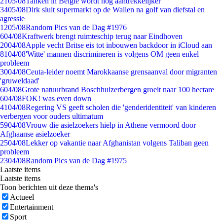
21
05/08
Tanken in België wordt nóg aantrekkelijker
34
05/08
Dirk sluit supermarkt op de Wallen na golf van diefstal en
agressie
12
05/08
Random Pics van de Dag #1976
6
04/08
Kraftwerk brengt ruimteschip terug naar Eindhoven
20
04/08
Apple vecht Britse eis tot inbouwen backdoor in iCloud aan
81
04/08
'Witte' mannen discrimineren is volgens OM geen enkel
probleem
30
04/08
Ceuta-leider noemt Marokkaanse grensaanval door migranten
'gruweldaad'
6
04/08
Grote natuurbrand Boschhuizerbergen groeit naar 100 hectare
6
04/08
FOK! was even down
41
04/08
Regering VS geeft scholen die 'genderidentiteit' van kinderen
verbergen voor ouders ultimatum
59
04/08
Vrouw die asielzoekers hielp in Athene vermoord door
Afghaanse asielzoeker
25
04/08
Lekker op vakantie naar Afghanistan volgens Taliban geen
probleem
23
04/08
Random Pics van de Dag #1975
Laatste items
Laatste items
Toon berichten uit deze thema's
Actueel
Entertainment
Sport