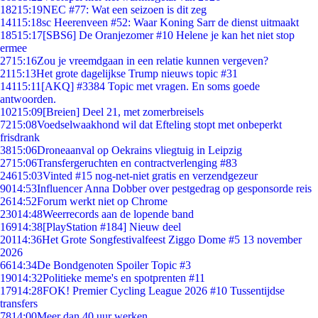
182
15:19
NEC #77: Wat een seizoen is dit zeg
141
15:18
sc Heerenveen #52: Waar Koning Sarr de dienst uitmaakt
185
15:17
[SBS6] De Oranjezomer #10 Helene je kan het niet stop
ermee
27
15:16
Zou je vreemdgaan in een relatie kunnen vergeven?
21
15:13
Het grote dagelijkse Trump nieuws topic #31
141
15:11
[AKQ] #3384 Topic met vragen. En soms goede
antwoorden.
102
15:09
[Breien] Deel 21, met zomerbreisels
72
15:08
Voedselwaakhond wil dat Efteling stopt met onbeperkt
frisdrank
38
15:06
Droneaanval op Oekrains vliegtuig in Leipzig
27
15:06
Transfergeruchten en contractverlenging #83
246
15:03
Vinted #15 nog-net-niet gratis en verzendgezeur
90
14:53
Influencer Anna Dobber over pestgedrag op gesponsorde reis
26
14:52
Forum werkt niet op Chrome
230
14:48
Weerrecords aan de lopende band
169
14:38
[PlayStation #184] Nieuw deel
201
14:36
Het Grote Songfestivalfeest Ziggo Dome #5 13 november
2026
66
14:34
De Bondgenoten Spoiler Topic #3
190
14:32
Politieke meme's en spotprenten #11
179
14:28
FOK! Premier Cycling League 2026 #10 Tussentijdse
transfers
78
14:00
Meer dan 40 uur werken.