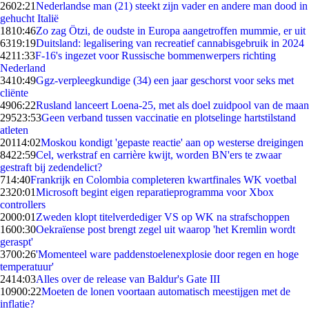
26
02:21
Nederlandse man (21) steekt zijn vader en andere man dood in
gehucht Italië
18
10:46
Zo zag Ötzi, de oudste in Europa aangetroffen mummie, er uit
63
19:19
Duitsland: legalisering van recreatief cannabisgebruik in 2024
42
11:33
F-16's ingezet voor Russische bommenwerpers richting
Nederland
34
10:49
Ggz-verpleegkundige (34) een jaar geschorst voor seks met
cliënte
49
06:22
Rusland lanceert Loena-25, met als doel zuidpool van de maan
295
23:53
Geen verband tussen vaccinatie en plotselinge hartstilstand
atleten
201
14:02
Moskou kondigt 'gepaste reactie' aan op westerse dreigingen
84
22:59
Cel, werkstraf en carrière kwijt, worden BN'ers te zwaar
gestraft bij zedendelict?
7
14:40
Frankrijk en Colombia completeren kwartfinales WK voetbal
23
20:01
Microsoft begint eigen reparatieprogramma voor Xbox
controllers
20
00:01
Zweden klopt titelverdediger VS op WK na strafschoppen
16
00:30
Oekraïense post brengt zegel uit waarop 'het Kremlin wordt
geraspt'
37
00:26
'Momenteel ware paddenstoelenexplosie door regen en hoge
temperatuur'
24
14:03
Alles over de release van Baldur's Gate III
109
00:22
Moeten de lonen voortaan automatisch meestijgen met de
inflatie?