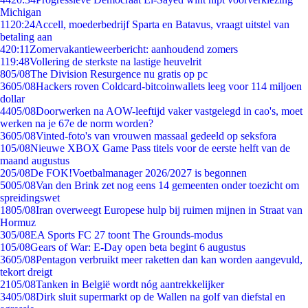
Michigan
11
20:24
Accell, moederbedrijf Sparta en Batavus, vraagt uitstel van
betaling aan
4
20:11
Zomervakantieweerbericht: aanhoudend zomers
1
19:48
Vollering de sterkste na lastige heuvelrit
8
05/08
The Division Resurgence nu gratis op pc
36
05/08
Hackers roven Coldcard-bitcoinwallets leeg voor 114 miljoen
dollar
44
05/08
Doorwerken na AOW-leeftijd vaker vastgelegd in cao's, moet
werken na je 67e de norm worden?
36
05/08
Vinted-foto's van vrouwen massaal gedeeld op seksfora
1
05/08
Nieuwe XBOX Game Pass titels voor de eerste helft van de
maand augustus
2
05/08
De FOK!Voetbalmanager 2026/2027 is begonnen
50
05/08
Van den Brink zet nog eens 14 gemeenten onder toezicht om
spreidingswet
18
05/08
Iran overweegt Europese hulp bij ruimen mijnen in Straat van
Hormuz
3
05/08
EA Sports FC 27 toont The Grounds-modus
1
05/08
Gears of War: E-Day open beta begint 6 augustus
36
05/08
Pentagon verbruikt meer raketten dan kan worden aangevuld,
tekort dreigt
21
05/08
Tanken in België wordt nóg aantrekkelijker
34
05/08
Dirk sluit supermarkt op de Wallen na golf van diefstal en