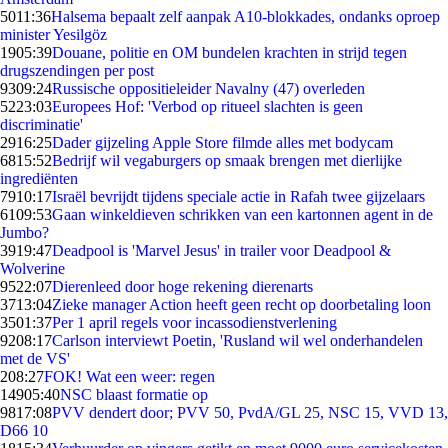
50
11:36
Halsema bepaalt zelf aanpak A10-blokkades, ondanks oproep
minister Yesilgöz
19
05:39
Douane, politie en OM bundelen krachten in strijd tegen
drugszendingen per post
93
09:24
Russische oppositieleider Navalny (47) overleden
52
23:03
Europees Hof: 'Verbod op ritueel slachten is geen
discriminatie'
29
16:25
Dader gijzeling Apple Store filmde alles met bodycam
68
15:52
Bedrijf wil vegaburgers op smaak brengen met dierlijke
ingrediënten
79
10:17
Israël bevrijdt tijdens speciale actie in Rafah twee gijzelaars
61
09:53
Gaan winkeldieven schrikken van een kartonnen agent in de
Jumbo?
39
19:47
Deadpool is 'Marvel Jesus' in trailer voor Deadpool &
Wolverine
95
22:07
Dierenleed door hoge rekening dierenarts
37
13:04
Zieke manager Action heeft geen recht op doorbetaling loon
35
01:37
Per 1 april regels voor incassodienstverlening
92
08:17
Carlson interviewt Poetin, 'Rusland wil wel onderhandelen
met de VS'
2
08:27
FOK! Wat een weer: regen
149
05:40
NSC blaast formatie op
98
17:08
PVV dendert door; PVV 50, PvdA/GL 25, NSC 15, VVD 13,
D66 10