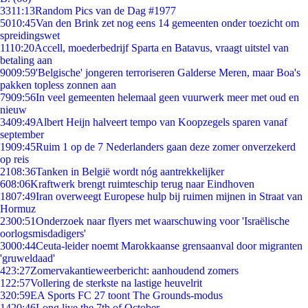
33
11:13
Random Pics van de Dag #1977
50
10:45
Van den Brink zet nog eens 14 gemeenten onder toezicht om
spreidingswet
11
10:20
Accell, moederbedrijf Sparta en Batavus, vraagt uitstel van
betaling aan
90
09:59
'Belgische' jongeren terroriseren Galderse Meren, maar Boa's
pakken topless zonnen aan
79
09:56
In veel gemeenten helemaal geen vuurwerk meer met oud en
nieuw
34
09:49
Albert Heijn halveert tempo van Koopzegels sparen vanaf
september
19
09:45
Ruim 1 op de 7 Nederlanders gaan deze zomer onverzekerd
op reis
21
08:36
Tanken in België wordt nóg aantrekkelijker
6
08:06
Kraftwerk brengt ruimteschip terug naar Eindhoven
18
07:49
Iran overweegt Europese hulp bij ruimen mijnen in Straat van
Hormuz
23
00:51
Onderzoek naar flyers met waarschuwing voor 'Israëlische
oorlogsmisdadigers'
30
00:44
Ceuta-leider noemt Marokkaanse grensaanval door migranten
'gruweldaad'
4
23:27
Zomervakantieweerbericht: aanhoudend zomers
1
22:57
Vollering de sterkste na lastige heuvelrit
3
20:59
EA Sports FC 27 toont The Grounds-modus
14
20:46
Long live the 7th of October