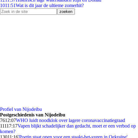
10
11:51
Wat is dit jaar de ultieme zomerhit?
Profiel van Nijodeibu
Postgeschiedenis van Nijodeibu
76
12:07
WHO luidt noodklok over lagere coronavaccinatiegraad
111
17:17
Vapen blijkt schadelijker dan gedacht, moet er een verbod op
komen?
130
11:16
'Poetin staat open voor een staakt-het-vuren in Oekraïne'