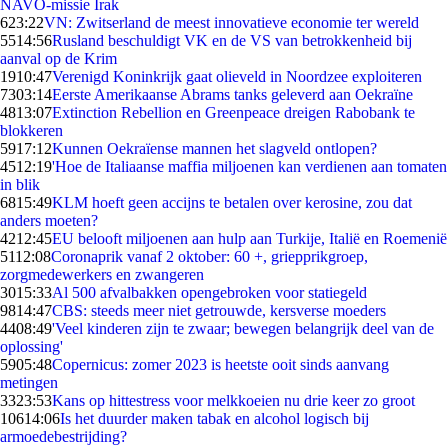
NAVO-missie Irak
6
23:22
VN: Zwitserland de meest innovatieve economie ter wereld
55
14:56
Rusland beschuldigt VK en de VS van betrokkenheid bij
aanval op de Krim
19
10:47
Verenigd Koninkrijk gaat olieveld in Noordzee exploiteren
73
03:14
Eerste Amerikaanse Abrams tanks geleverd aan Oekraïne
48
13:07
Extinction Rebellion en Greenpeace dreigen Rabobank te
blokkeren
59
17:12
Kunnen Oekraïense mannen het slagveld ontlopen?
45
12:19
'Hoe de Italiaanse maffia miljoenen kan verdienen aan tomaten
in blik
68
15:49
KLM hoeft geen accijns te betalen over kerosine, zou dat
anders moeten?
42
12:45
EU belooft miljoenen aan hulp aan Turkije, Italië en Roemenië
51
12:08
Coronaprik vanaf 2 oktober: 60 +, griepprikgroep,
zorgmedewerkers en zwangeren
30
15:33
Al 500 afvalbakken opengebroken voor statiegeld
98
14:47
CBS: steeds meer niet getrouwde, kersverse moeders
44
08:49
'Veel kinderen zijn te zwaar; bewegen belangrijk deel van de
oplossing'
59
05:48
Copernicus: zomer 2023 is heetste ooit sinds aanvang
metingen
33
23:53
Kans op hittestress voor melkkoeien nu drie keer zo groot
106
14:06
Is het duurder maken tabak en alcohol logisch bij
armoedebestrijding?