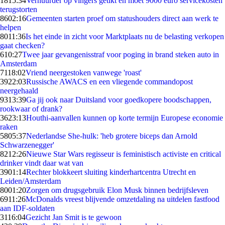
18
15:34
Verhuurder op vingers getikt en moet 9000 euro servicekosten
terugstorten
86
02:16
Gemeenten starten proef om statushouders direct aan werk te
helpen
80
11:36
Is het einde in zicht voor Marktplaats nu de belasting verkopen
gaat checken?
6
10:27
Twee jaar gevangenisstraf voor poging in brand steken auto in
Amsterdam
71
18:02
Vriend neergestoken vanwege 'roast'
39
22:03
Russische AWACS en een vliegende commandopost
neergehaald
93
13:39
Ga jij ook naar Duitsland voor goedkopere boodschappen,
rookwaar of drank?
36
23:13
Houthi-aanvallen kunnen op korte termijn Europese economie
raken
58
05:37
Nederlandse She-hulk: 'heb grotere biceps dan Arnold
Schwarzenegger'
82
12:26
Nieuwe Star Wars regisseur is feministisch activiste en critical
drinker vindt daar wat van
39
01:14
Rechter blokkeert sluiting kinderhartcentra Utrecht en
Leiden/Amsterdam
80
01:20
Zorgen om drugsgebruik Elon Musk binnen bedrijfsleven
69
11:26
McDonalds vreest blijvende omzetdaling na uitdelen fastfood
aan IDF-soldaten
31
16:04
Gezicht Jan Smit is te gewoon