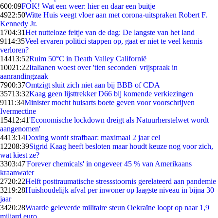
6
00:09
FOK! Wat een weer: hier en daar een buitje
49
22:50
Witte Huis veegt vloer aan met corona-uitspraken Robert F.
Kennedy Jr.
17
04:31
Het nutteloze feitje van de dag: De langste van het land
91
14:35
Veel ervaren politici stappen op, gaat er niet te veel kennis
verloren?
144
13:52
Ruim 50°C in Death Valley Californië
100
21:22
Italianen woest over 'tien seconden' vrijspraak in
aanrandingzaak
79
00:37
Omtzigt sluit zich niet aan bij BBB of CDA
357
13:32
Kaag geen lijsttrekker D66 bij komende verkiezingen
91
11:34
Minister mocht huisarts boete geven voor voorschrijven
Ivermectine
154
12:41
'Economische lockdown dreigt als Natuurherstelwet wordt
aangenomen'
44
13:14
Doxing wordt strafbaar: maximaal 2 jaar cel
122
08:39
Sigrid Kaag heeft besloten maar houdt keuze nog voor zich,
wat kiest ze?
33
03:47
'Forever chemicals' in ongeveer 45 % van Amerikaans
kraanwater
27
20:22
Helft posttraumatische stressstoornis gerelateerd aan pandemie
32
19:28
Huishoudelijk afval per inwoner op laagste niveau in bijna 30
jaar
34
20:28
Waarde geleverde militaire steun Oekraïne loopt op naar 1,9
miljard euro