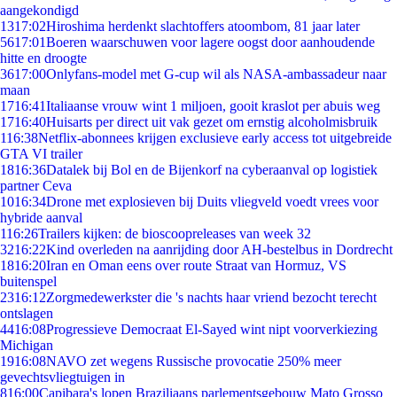
aangekondigd
13
17:02
Hiroshima herdenkt slachtoffers atoombom, 81 jaar later
56
17:01
Boeren waarschuwen voor lagere oogst door aanhoudende
hitte en droogte
36
17:00
Onlyfans-model met G-cup wil als NASA-ambassadeur naar
maan
17
16:41
Italiaanse vrouw wint 1 miljoen, gooit kraslot per abuis weg
17
16:40
Huisarts per direct uit vak gezet om ernstig alcoholmisbruik
1
16:38
Netflix-abonnees krijgen exclusieve early access tot uitgebreide
GTA VI trailer
18
16:36
Datalek bij Bol en de Bijenkorf na cyberaanval op logistiek
partner Ceva
10
16:34
Drone met explosieven bij Duits vliegveld voedt vrees voor
hybride aanval
1
16:26
Trailers kijken: de bioscoopreleases van week 32
32
16:22
Kind overleden na aanrijding door AH-bestelbus in Dordrecht
18
16:20
Iran en Oman eens over route Straat van Hormuz, VS
buitenspel
23
16:12
Zorgmedewerkster die 's nachts haar vriend bezocht terecht
ontslagen
44
16:08
Progressieve Democraat El-Sayed wint nipt voorverkiezing
Michigan
19
16:08
NAVO zet wegens Russische provocatie 250% meer
gevechtsvliegtuigen in
8
16:00
Capibara's lopen Braziliaans parlementsgebouw Mato Grosso