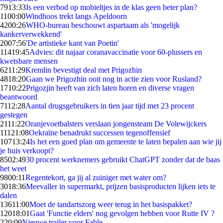
79
13:33
Is een verbod op mobieltjes in de klas geen beter plan?
11
00:00
Windhoos trekt langs Apeldoorn
42
00:26
WHO-bureau beschouwt aspartaam als 'mogelijk
kankerverwekkend'
20
07:56
'De artistieke kant van Poetin'
114
19:45
Advies: dit najaar coranavaccinatie voor 60-plussers en
kwetsbare mensen
62
11:29
Kremlin bevestigt deal met Prigozhin
48
18:20
Gaan we Prigozhin ooit nog in actie zien voor Rusland?
17
10:22
Prigozjin heeft van zich laten horen en diverse vragen
beantwoord
71
12:28
Aantal drugsgebruikers in tien jaar tijd met 23 procent
gestegen
21
11:22
Oranjevoetbalsters verslaan jongensteam De Volewijckers
111
21:08
Oekraïne benadrukt successen tegenoffensief
107
13:24
Is het een goed plan om gemeente te laten bepalen aan wie jij
je huis verkoopt?
85
02:49
30 procent werknemers gebruikt ChatGPT zonder dat de baas
het weet
98
00:11
Regentekort, ga jij al zuiniger met water om?
30
18:36
Meevaller in supermarkt, prijzen basisproducten lijken iets te
dalen
136
11:00
Moet de tandartszorg weer terug in het basispakket?
120
18:01
Gaat 'Functie elders' nog gevolgen hebben voor Rutte IV ?
2
20:09
Nieuwe trailer voor Fable