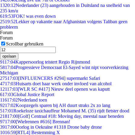
13
20:12
Nederlander (23) aangehouden in Duitsland na snelheid van
235 km/u
6
19:53
FOK! was even down
25
19:52
Lekker op vakantie naar Afghanistan volgens Taliban geen
probleem
Forum
Forum
Scrollbar gebruiken
opslaan
91
17:04
Kappersoorlog teistert Regio Rijnmond
58
17:04
Progressieve Democraat El-Sayed wint nipt voorverkiezing
Michigan
275
17:03
[INFLUENCERS #294] supermarkt Safari
47
17:03
Huisarts doet haar werk onder invloed van alcohol
121
17:03
[WLR SC #417] Nieuw deel openen was kaputt
6
17:03
Global Justice Report
116
17:02
Nederland toen
92
17:02
Koopzegels sparen bij AH duurt straks 2x zo lang
5
17:01
Roekeloze taxichauffeur Mohamed M. (35) rijdt fietster dood
218
17:00
[Golf] Centraal #18: Moving day, meestal naar beneden
97
17:00
[Wielrennen #616] Brennan!
39
17:00
Oorlog in Oekraïne #1318 Drone baby drone
10
16:59
[RTL4] Bestemming X