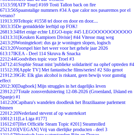
15
13:59
[ATP Tour] #169 Tosti Tallon back on fire
67
13:56
Spaanstalige nummers #34 A que calor nos pasaremos por el
verano?
119
13:39
Teltopic #1558 tel door en door en door....
30
13:35
De gemiddelde leeftijd op FOK!
268
13:34
Het enige echte LEGO-topic #45 LEGOOOOOOOOOOO
143
13:31
[Keuken Kampioen Divisie] #44 Vitesse mag weg
24
13:29
Woningtekort: dus ga je woningen slopen, logisch
42
13:20
Voorspel hier het weer voor het gehele jaar 2026
6
13:17
IKEA - Deel 114 Skruva & Snacka
22
12:44
Goodvibes topic voor Troel #3
247
12:41
Sophie Straat mist 'publieke solidariteit' na ophef optreden #4
115
12:39
[Apple TV] Met fantastische films/series! #2 Silo genot
219
12:39
GR: Elk glas alcohol is riskant, geen bewijs voor gunstig
effect
20
12:30
[Dagboek] Mijn struggles in het dagelijks leven
239
12:27
Totale zonsverduistering 12-08-2026 (Groenland, IJsland en
Spanje) #1
14
12:20
Capibara's wandelen doodleuk het Braziliaanse parlement
binnen
220
12:20
Nederland stevent af op watertekort
100
12:11
[La Liga #177]
116
12:07
[Het Officiële Steam Topic #201] Steamrolled
252
12:03
[VEGAN] Vrij van dierlijke producten - deel 3
12
11:57
Historisch lage waterstanden Rijn en Donau