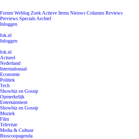
Forum
Weblog
Zoek
Actieve Items
Nieuws
Columns
Reviews
Previews
Specials
Archief
Inloggen
fok.nl
Inloggen
fok.nl
Actueel
Nederland
Internationaal
Economie
Politiek
Tech
Showbiz en Gossip
Opmerkelijk
Entertainment
Showbiz en Gossip
Muziek
Film
Televisie
Media & Cultuur
Bioscoopagenda