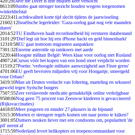
4
20:29
Dave the Diver is drie miljoen keer verkocht
86
13:09
Jumbo gaat strenger toezicht houden wegens toegenomen
winkeldiefstal
22
23:41
Luchtkwaliteit korte tijd slecht tijdens de jaarwisseling
216
02:12
Israëlische legerleider: 'Gaza-oorlog gaat nog vele maanden
duren'
20
14:52
TU Eindhoven haalt recordsnelheid bij versturen databestand
31
01:29
'Dief legt uit hoe hij een iPhone hackt en geld binnenharkt'
123
10:58
EU gaat instroom migranten aanpakken
73
01:32
Enorme asteroïde op ramkoers met aarde
52
20:44
Hoogste militair België: Wees klaar voor oorlog met Rusland
49
07:24
Cursus vóór het kopen van een hond moet verplicht worden
115
19:27
Poetin: 'verhoogde militaire aanwezigheid aan Finse grens'
47
01:06
EU geeft bevroren miljarden vrij voor Hongarije, smeergeld
voor Orban?
34
19:10
Man uit Druten verdacht van foltering, marteling en seksueel
geweld tegen Syrische burgers
75
07:55
Zeer verslavende medicatie gemakkelijk online verkrijgbaar
95
08:06
Nog geen 75 procent van Zeeuwse kinderen is gevaccineerd
(Rijksvaccinaties)
44
18:05
Meer jongeren en minder 27-plussers in de bijstand
53
15:30
Moeten er strengere regels komen om naar porno te kijken?
30
01:05
Duitsers neuken liever met een condooms om, populariteit 'de
pil' neemt af
17
15:59
Nederland levert helikopters en troepencommandant voor