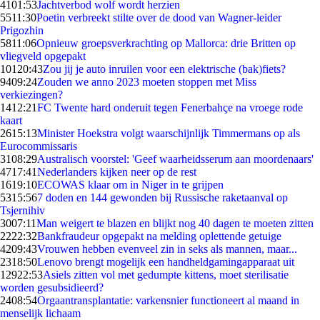
41
01:53
Jachtverbod wolf wordt herzien
55
11:30
Poetin verbreekt stilte over de dood van Wagner-leider
Prigozhin
58
11:06
Opnieuw groepsverkrachting op Mallorca: drie Britten op
vliegveld opgepakt
101
20:43
Zou jij je auto inruilen voor een elektrische (bak)fiets?
94
09:24
Zouden we anno 2023 moeten stoppen met Miss
verkiezingen?
14
12:21
FC Twente hard onderuit tegen Fenerbahçe na vroege rode
kaart
26
15:13
Minister Hoekstra volgt waarschijnlijk Timmermans op als
Eurocommissaris
31
08:29
Australisch voorstel: 'Geef waarheidsserum aan moordenaars'
47
17:41
Nederlanders kijken neer op de rest
16
19:10
ECOWAS klaar om in Niger in te grijpen
53
15:56
7 doden en 144 gewonden bij Russische raketaanval op
Tsjernihiv
30
07:11
Man weigert te blazen en blijkt nog 40 dagen te moeten zitten
22
22:32
Bankfraudeur opgepakt na melding oplettende getuige
42
09:43
Vrouwen hebben evenveel zin in seks als mannen, maar...
23
18:50
Lenovo brengt mogelijk een handheldgamingapparaat uit
129
22:53
Asiels zitten vol met gedumpte kittens, moet sterilisatie
worden gesubsidieerd?
24
08:54
Orgaantransplantatie: varkensnier functioneert al maand in
menselijk lichaam