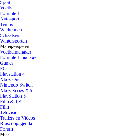
Sport
Voetbal
Formule 1
Autosport
Tennis
Wielrennen
Schaatsen
Wintersporten
Managerspelen
Voetbalmanager
Formule 1-manager
Games
PC
Playstation 4
Xbox One
Nintendo Switch
Xbox Series X|S
PlayStation 5
Film & TV
Film
Televisie
Trailers en Videos
Bioscoopagenda
Forum
Meer