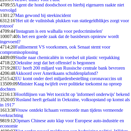
47
09:55
Agent die hond doodschoot en hierbij eigenaren raakte niet
vervolgd
13
01:27
Man gewond bij steekincident
63
12:16
'Het uit de vuilnisbak plukken van statiegeldblikjes zorgt voor
rotzooi'
47
09:44
'Instagram is een walhalla voor pedocriminelen'
100
07:40
Is het een goede zaak dat de basisbeurs opnieuw wordt
ingevoerd?
47
14:20
Faillisement VS voorkomen, ook Senaat stemt voor
compromisoplossing
44
09:09
Studie naar chemicaliën in voedsel uit plastic verpakking
47
18:22
Oekraïne zegt dat het offensief is begonnen
37
19:28
EU heeft 200 miljard van Russische centrale bank bevroren
42
06:48
Akkoord over Amerikaans schuldenplafond?
25
15:42
EU komt onder deel miljardenbestelling coronavaccins uit
135
09:09
Minister Kaag twijfelt over politieke toekomst na oproep
dochters
22
16:13
Hoofdlijnen van Wet toezicht op 'informeel onderwijs' bekend
35
20:05
'Rusland heeft gefaald in Oekraïne, volksopstand op komst als
in 1917'
16
13:38
Vrouw ontdekt lichaam vermoorde man tijdens vermeende
verkrachting
98
19:12
Opmars Chinese auto klap voor Europese auto-industrie en
economie