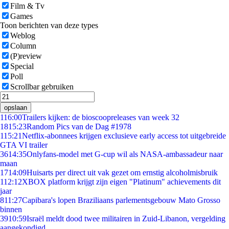
Film & Tv
Games
Toon berichten van deze types
Weblog
Column
(P)review
Special
Poll
Scrollbar gebruiken
opslaan
1
16:00
Trailers kijken: de bioscoopreleases van week 32
18
15:23
Random Pics van de Dag #1978
1
15:21
Netflix-abonnees krijgen exclusieve early access tot uitgebreide
GTA VI trailer
36
14:35
Onlyfans-model met G-cup wil als NASA-ambassadeur naar
maan
17
14:09
Huisarts per direct uit vak gezet om ernstig alcoholmisbruik
1
12:12
XBOX platform krijgt zijn eigen "Platinum" achievements dit
jaar
8
11:27
Capibara's lopen Braziliaans parlementsgebouw Mato Grosso
binnen
39
10:59
Israël meldt dood twee militairen in Zuid-Libanon, vergelding
aangekondigd