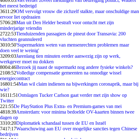
46
09:03
Niet eerder zoveel meldingen van bedreiging politici, Wilders
het meest bedreigd
36
11:29
OM vervolgt vrouw die zichzelf stalkte, maar onschuldige man
ervoor liet opdraaien
57
06:28
Man uit Den Helder bestraft voor ontucht met zijn
minderjarige vriendin
27
22:53
Tienduizenden passagiers de pineut door Transavia: 200
vluchten geannuleerd
30
10:50
'Supermarkten weten van mensenrechten problemen maar
doen veel te weinig'
32
09:03
Jarenlang tien minuten eerder aanwezig zijn op werk,
werkgever moet nu dokken
80
04:46
Bezoek jij naast de supermarkt nog andere fysieke winkels?
21
08:52
Volledige compensatie gemeenten na onnodige wissel
energiecontract
168
01:54
Man wil claim indienen na bijwerkingen coronaprik, maar bij
wie?
161
11:51
Ontslagen Tucker Carlson gaat verder met zijn show op
Twitter
2
21:55
De PlayStation Plus Extra- en Premium-games van mei
48
18:39
Amsterdam: voor minima bedoelde OV-kaarten binnen twee
dagen op
33
10:20
Diplomatiek schandaal tussen de EU en Israël
74
17:17
Waarschuwing aan EU over mogelijke sancties tegen Chinese
bedrijven