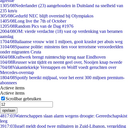
agressie
13
05/08
Nederlander (23) aangehouden in Duitsland na snelheid van
235 km/u
3
05/08
Gedurfd NEC blijft overeind bij Olympiakos
14
05/08
Long live the 7th of October
12
05/08
Random Pics van de Dag #1976
20
04/08
OM: vierde verdachte (18) vast op verdenking van beramen
aanslag
17
04/08
Italiaanse vrouw wint 1 miljoen, gooit kraslot per abuis weg
31
04/08
Spaanse politie: minstens tien voor terrorisme veroordeelden
onder migranten Ceuta
6
04/08
Kraftwerk brengt ruimteschip terug naar Eindhoven
1
04/08
Reusser wint tijdrit en neemt geel over, Nooijen knap tweede
7
04/08
Vakantiekiekje Verstappen en Wolff voedt geruchten over
Mercedes-overstap
18
04/08
Spotify bereikt mijlpaal, voor het eerst 300 miljoen premium-
abonnees
Actieve items
Actieve items
Scrollbar gebruiken
opslaan
48
17:03
Waterschappen slaan alarm wegens droogte: Gereedschapskist
leeg
39
17:03
Israël meldt dood twee militairen in Zuid-Libanon, vergelding