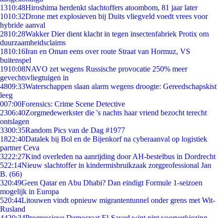
13
10:48
Hiroshima herdenkt slachtoffers atoombom, 81 jaar later
10
10:32
Drone met explosieven bij Duits vliegveld voedt vrees voor
hybride aanval
28
10:28
Wakker Dier dient klacht in tegen insectenfabriek Protix om
duurzaamheidsclaims
18
10:16
Iran en Oman eens over route Straat van Hormuz, VS
buitenspel
19
10:08
NAVO zet wegens Russische provocatie 250% meer
gevechtsvliegtuigen in
48
09:33
Waterschappen slaan alarm wegens droogte: Gereedschapskist
leeg
0
07:00
Forensics: Crime Scene Detective
23
06:40
Zorgmedewerkster die 's nachts haar vriend bezocht terecht
ontslagen
33
00:35
Random Pics van de Dag #1977
18
22:40
Datalek bij Bol en de Bijenkorf na cyberaanval op logistiek
partner Ceva
32
22:27
Kind overleden na aanrijding door AH-bestelbus in Dordrecht
5
22:14
Nieuw slachtoffer in kindermisbruikzaak zorgprofessional Jan
B. (66)
3
20:49
Geen Qatar en Abu Dhabi? Dan eindigt Formule 1-seizoen
mogelijk in Europa
5
20:44
Litouwen vindt opnieuw migrantentunnel onder grens met Wit-
Rusland
44
20:34
Progressieve Democraat El-Sayed wint nipt voorverkiezing