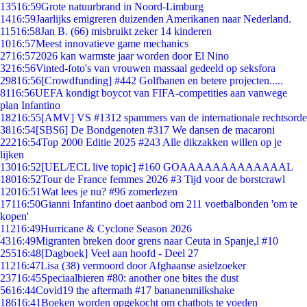
135
16:59
Grote natuurbrand in Noord-Limburg
14
16:59
Jaarlijks emigreren duizenden Amerikanen naar Nederland.
115
16:58
Jan B. (66) misbruikt zeker 14 kinderen
10
16:57
Meest innovatieve game mechanics
27
16:57
2026 kan warmste jaar worden door El Nino
32
16:56
Vinted-foto's van vrouwen massaal gedeeld op seksfora
298
16:56
[Crowdfunding] #442 Golfbanen en betere projecten.....
81
16:56
UEFA kondigt boycot van FIFA-competities aan vanwege
plan Infantino
182
16:55
[AMV] VS #1312 spammers van de internationale rechtsorde
38
16:54
[SBS6] De Bondgenoten #317 We dansen de macaroni
222
16:54
Top 2000 Editie 2025 #243 Alle dikzakken willen op je
lijken
130
16:52
[UEL/ECL live topic] #160 GOAAAAAAAAAAAAAL
180
16:52
Tour de France femmes 2026 #3 Tijd voor de borstcrawl
120
16:51
Wat lees je nu? #96 zomerlezen
171
16:50
Gianni Infantino doet aanbod om 211 voetbalbonden 'om te
kopen'
112
16:49
Hurricane & Cyclone Season 2026
43
16:49
Migranten breken door grens naar Ceuta in Spanje,l #10
255
16:48
[Dagboek] Veel aan hoofd - Deel 27
112
16:47
Lisa (38) vermoord door Afghaanse asielzoeker
237
16:45
Speciaalbieren #80: another one bites the dust
56
16:44
Covid19 the aftermath #17 bananenmilkshake
186
16:41
Boeken worden opgekocht om chatbots te voeden