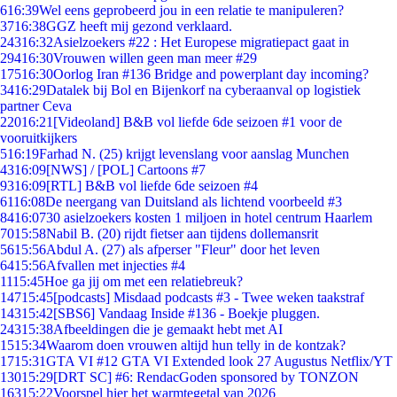
6
16:39
Wel eens geprobeerd jou in een relatie te manipuleren?
37
16:38
GGZ heeft mij gezond verklaard.
243
16:32
Asielzoekers #22 : Het Europese migratiepact gaat in
294
16:30
Vrouwen willen geen man meer #29
175
16:30
Oorlog Iran #136 Bridge and powerplant day incoming?
34
16:29
Datalek bij Bol en Bijenkorf na cyberaanval op logistiek
partner Ceva
220
16:21
[Videoland] B&B vol liefde 6de seizoen #1 voor de
vooruitkijkers
5
16:19
Farhad N. (25) krijgt levenslang voor aanslag Munchen
43
16:09
[NWS] / [POL] Cartoons #7
93
16:09
[RTL] B&B vol liefde 6de seizoen #4
61
16:08
De neergang van Duitsland als lichtend voorbeeld #3
84
16:07
30 asielzoekers kosten 1 miljoen in hotel centrum Haarlem
70
15:58
Nabil B. (20) rijdt fietser aan tijdens dollemansrit
56
15:56
Abdul A. (27) als afperser "Fleur" door het leven
64
15:56
Afvallen met injecties #4
11
15:45
Hoe ga jij om met een relatiebreuk?
147
15:45
[podcasts] Misdaad podcasts #3 - Twee weken taakstraf
143
15:42
[SBS6] Vandaag Inside #136 - Boekje pluggen.
243
15:38
Afbeeldingen die je gemaakt hebt met AI
15
15:34
Waarom doen vrouwen altijd hun telly in de kontzak?
17
15:31
GTA VI #12 GTA VI Extended look 27 Augustus Netflix/YT
130
15:29
[DRT SC] #6: RendacGoden sponsored by TONZON
163
15:22
Voorspel hier het warmtegetal van 2026