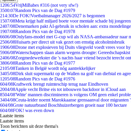
12
06:54
VrijMiBabes #316 (not very sfw!)
35
00:07
Random Pics van de Dag #1979
2
14:30
De FOK!Voetbalmanager 2026/2027 is begonnen
15
07/08
Meta krijgt half miljard boete voor mentale schade bij jongeren
24
07/08
Denemarken pakt AI-gebruik in scholen aan: extra mondeling
19
07/08
Random Pics van de Dag #1978
66
06/08
Onlyfans-model met G-cup wil als NASA-ambassadeur naar 
25
06/08
Huisarts per direct uit vak gezet om ernstig alcoholmisbruik
19
06/08
Drone met explosieven bij Duits vliegveld voedt vrees voor hy
59
06/08
Waterschappen slaan alarm wegens droogte: Gereedschapskist
24
06/08
Zorgmedewerkster die 's nachts haar vriend bezocht terecht on
38
06/08
Random Pics van de Dag #1977
21
05/08
Tanken in België wordt nóg aantrekkelijker
34
05/08
Dirk sluit supermarkt op de Wallen na golf van diefstal en agre
12
05/08
Random Pics van de Dag #1976
6
04/08
Kraftwerk brengt ruimteschip terug naar Eindhoven
20
04/08
Apple vecht Britse eis tot inbouwen backdoor in iCloud aan
85
04/08
'Witte' mannen discrimineren is volgens OM geen enkel probl
34
04/08
Ceuta-leider noemt Marokkaanse grensaanval door migranten 
6
04/08
Grote natuurbrand Boschhuizerbergen groeit naar 100 hectare
6
04/08
FOK! was even down
Laatste items
Laatste items
Toon berichten uit deze thema's