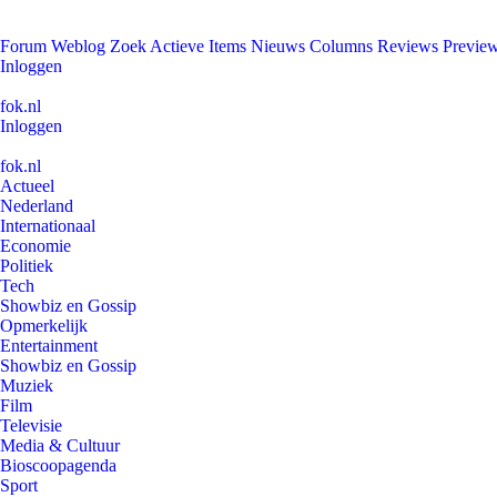
Forum
Weblog
Zoek
Actieve Items
Nieuws
Columns
Reviews
Previe
Inloggen
fok.nl
Inloggen
fok.nl
Actueel
Nederland
Internationaal
Economie
Politiek
Tech
Showbiz en Gossip
Opmerkelijk
Entertainment
Showbiz en Gossip
Muziek
Film
Televisie
Media & Cultuur
Bioscoopagenda
Sport