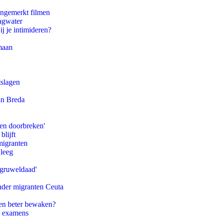
ongemerkt filmen
agwater
ij je intimideren?
maan
tslagen
an Breda
pen doorbreken'
blijft
migranten
 leeg
'gruweldaad'
onder migranten Ceuta
en beter bewaken?
e examens