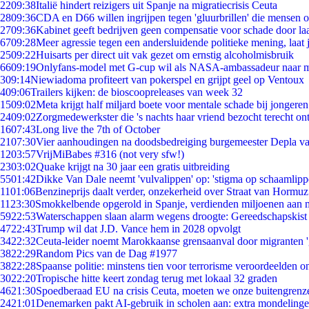
22
09:38
Italië hindert reizigers uit Spanje na migratiecrisis Ceuta
28
09:36
CDA en D66 willen ingrijpen tegen 'gluurbrillen' die mensen 
27
09:36
Kabinet geeft bedrijven geen compensatie voor schade door la
67
09:28
Meer agressie tegen een andersluidende politieke mening, laat j
25
09:22
Huisarts per direct uit vak gezet om ernstig alcoholmisbruik
66
09:19
Onlyfans-model met G-cup wil als NASA-ambassadeur naar 
3
09:14
Niewiadoma profiteert van pokerspel en grijpt geel op Ventoux
4
09:06
Trailers kijken: de bioscoopreleases van week 32
15
09:02
Meta krijgt half miljard boete voor mentale schade bij jongeren
24
09:02
Zorgmedewerkster die 's nachts haar vriend bezocht terecht on
16
07:43
Long live the 7th of October
21
07:30
Vier aanhoudingen na doodsbedreiging burgemeester Depla v
12
03:57
VrijMiBabes #316 (not very sfw!)
23
03:02
Quake krijgt na 30 jaar een gratis uitbreiding
55
01:42
Dikke Van Dale neemt 'vulvalippen' op: 'stigma op schaamlip
11
01:06
Benzineprijs daalt verder, onzekerheid over Straat van Hormuz 
11
23:30
Smokkelbende opgerold in Spanje, verdienden miljoenen aan 
59
22:53
Waterschappen slaan alarm wegens droogte: Gereedschapskist
47
22:43
Trump wil dat J.D. Vance hem in 2028 opvolgt
34
22:32
Ceuta-leider noemt Marokkaanse grensaanval door migranten 
38
22:29
Random Pics van de Dag #1977
38
22:28
Spaanse politie: minstens tien voor terrorisme veroordeelden 
30
22:20
Tropische hitte keert zondag terug met lokaal 32 graden
46
21:30
Spoedberaad EU na crisis Ceuta, moeten we onze buitengrenz
24
21:01
Denemarken pakt AI-gebruik in scholen aan: extra mondeling