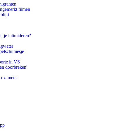
migranten
ongemerkt filmen
lijft
ij je intimideren?
agwater
pelschilmesje
oorte in VS
pen doorbreken'
e examens
app