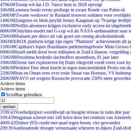
47
06/08
Trump wil dat J.D. Vance hem in 2028 opvolgt
1
06/08
Lemmen boekt eerste profzege in zware Ronde van Polen-rit
24
06/08
'Zwarte weduwes' in Rusland trouwen soldaten voor overlijden
14
06/08
Zangeres en Idols-jurylid Jerney Kaagman op 79-jarige leeftij
10
06/08
Netflix-abonnees krijgen exclusieve early access tot uitgebreid
66
06/08
Onlyfans-model met G-cup wil als NASA-ambassadeur naar 
25
06/08
Huisarts per direct uit vak gezet om ernstig alcoholmisbruik
3
06/08
XBOX platform krijgt zijn eigen "Platinum" achievements dit ja
12
06/08
Capibara's lopen Braziliaans parlementsgebouw Mato Grosso 
69
06/08
Israël meldt dood twee militairen in Zuid-Libanon, vergeldin
15
06/08
Hiroshima herdenkt slachtoffers atoombom, 81 jaar later
19
06/08
Drone met explosieven bij Duits vliegveld voedt vrees voor hy
34
06/08
Wakker Dier dient klacht in tegen insectenfabriek Protix om 
22
06/08
Iran en Oman eens over route Straat van Hormuz, VS buitensp
26
06/08
NAVO zet wegens Russische provocatie 250% meer gevechtsvl
Actieve items
Actieve items
Scrollbar gebruiken
opslaan
37
09:43
Voedselprijzen wereldwijd op hoogste niveau in ruim drie jaar
1
09:43
Wegpiraat scheurt met 146 km/u door het centrum van Amster
40
09:42
Duitser (93) crasht met quad tegen boom, vier gewonden
2
09:39
Aanhoudende droogte veroorzaakt scheuren in dijken Zuid-Hol