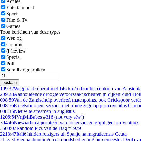
Actueel
Entertainment
Sport
Film & Tv
Games
Toon berichten van deze types
Weblog
Column
(P)review
Special
Poll
Scrollbar gebruiken
opslaan
1
09:32
Wegpiraat scheurt met 146 km/u door het centrum van Amster
2
09:28
Aanhoudende droogte veroorzaakt scheuren in dijken Zuid-Hol
0
08:59
Van de Zandschulp overleeft matchpoints, ook Griekspoor verde
0
08:56
Excelsior opent seizoen met ruime zege op promovendus Camb
0
08:35
Nieuw te streamen in augustus
12
06:54
VrijMiBabes #316 (not very sfw!)
3
04:46
Niewiadoma profiteert van pokerspel en grijpt geel op Ventoux
35
00:07
Random Pics van de Dag #1979
22
18:47
Italië hindert reizigers uit Spanje na migratiecrisis Ceuta
21
18:31
Vier aanhoudingen na doodsbedreiging burgemeester Depla v