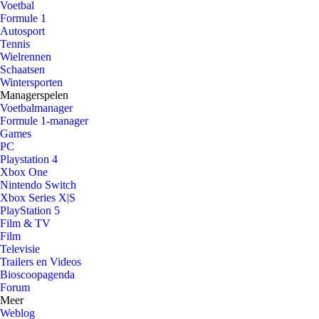
Voetbal
Formule 1
Autosport
Tennis
Wielrennen
Schaatsen
Wintersporten
Managerspelen
Voetbalmanager
Formule 1-manager
Games
PC
Playstation 4
Xbox One
Nintendo Switch
Xbox Series X|S
PlayStation 5
Film & TV
Film
Televisie
Trailers en Videos
Bioscoopagenda
Forum
Meer
Weblog