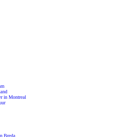
dam
land
r in Montreal
uur
an Breda