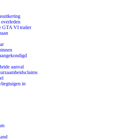
suitkering
d overleden
e GTA VI trailer
maan
ar
binnen
g aangekondigd
bride aanval
duurzaamheidsclaims
el
iegtuigen in
dam
land