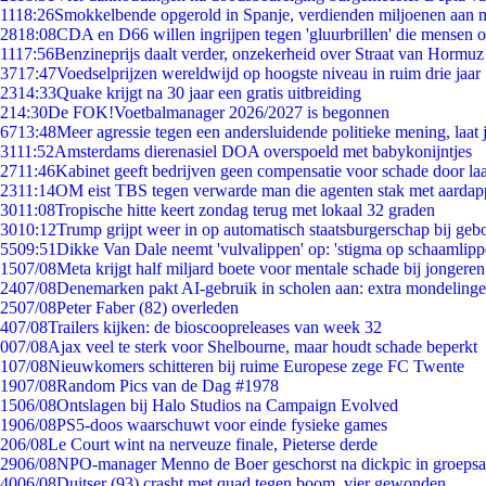
11
18:26
Smokkelbende opgerold in Spanje, verdienden miljoenen aan 
28
18:08
CDA en D66 willen ingrijpen tegen 'gluurbrillen' die mensen 
11
17:56
Benzineprijs daalt verder, onzekerheid over Straat van Hormuz b
37
17:47
Voedselprijzen wereldwijd op hoogste niveau in ruim drie jaar
23
14:33
Quake krijgt na 30 jaar een gratis uitbreiding
2
14:30
De FOK!Voetbalmanager 2026/2027 is begonnen
67
13:48
Meer agressie tegen een andersluidende politieke mening, laat j
31
11:52
Amsterdams dierenasiel DOA overspoeld met babykonijntjes
27
11:46
Kabinet geeft bedrijven geen compensatie voor schade door la
23
11:14
OM eist TBS tegen verwarde man die agenten stak met aardap
30
11:08
Tropische hitte keert zondag terug met lokaal 32 graden
30
10:12
Trump grijpt weer in op automatisch staatsburgerschap bij geb
55
09:51
Dikke Van Dale neemt 'vulvalippen' op: 'stigma op schaamlip
15
07/08
Meta krijgt half miljard boete voor mentale schade bij jongeren
24
07/08
Denemarken pakt AI-gebruik in scholen aan: extra mondeling
25
07/08
Peter Faber (82) overleden
4
07/08
Trailers kijken: de bioscoopreleases van week 32
0
07/08
Ajax veel te sterk voor Shelbourne, maar houdt schade beperkt
1
07/08
Nieuwkomers schitteren bij ruime Europese zege FC Twente
19
07/08
Random Pics van de Dag #1978
15
06/08
Ontslagen bij Halo Studios na Campaign Evolved
19
06/08
PS5-doos waarschuwt voor einde fysieke games
2
06/08
Le Court wint na nerveuze finale, Pieterse derde
29
06/08
NPO-manager Menno de Boer geschorst na dickpic in groeps
40
06/08
Duitser (93) crasht met quad tegen boom, vier gewonden