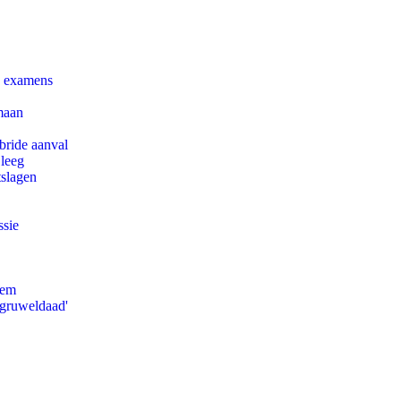
e examens
maan
bride aanval
 leeg
tslagen
ssie
eem
'gruweldaad'