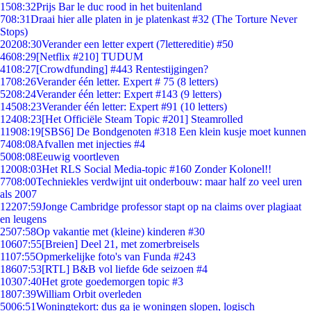
15
08:32
Prijs Bar le duc rood in het buitenland
7
08:31
Draai hier alle platen in je platenkast #32 (The Torture Never
Stops)
202
08:30
Verander een letter expert (7lettereditie) #50
46
08:29
[Netflix #210] TUDUM
41
08:27
[Crowdfunding] #443 Rentestijgingen?
17
08:26
Verander één letter. Expert # 75 (8 letters)
52
08:24
Verander één letter: Expert #143 (9 letters)
145
08:23
Verander één letter: Expert #91 (10 letters)
124
08:23
[Het Officiële Steam Topic #201] Steamrolled
119
08:19
[SBS6] De Bondgenoten #318 Een klein kusje moet kunnen
74
08:08
Afvallen met injecties #4
50
08:08
Eeuwig voortleven
120
08:03
Het RLS Social Media-topic #160 Zonder Kolonel!!
77
08:00
Techniekles verdwijnt uit onderbouw: maar half zo veel uren
als 2007
122
07:59
Jonge Cambridge professor stapt op na claims over plagiaat
en leugens
25
07:58
Op vakantie met (kleine) kinderen #30
106
07:55
[Breien] Deel 21, met zomerbreisels
11
07:55
Opmerkelijke foto's van Funda #243
186
07:53
[RTL] B&B vol liefde 6de seizoen #4
103
07:40
Het grote goedemorgen topic #3
18
07:39
William Orbit overleden
50
06:51
Woningtekort: dus ga je woningen slopen, logisch