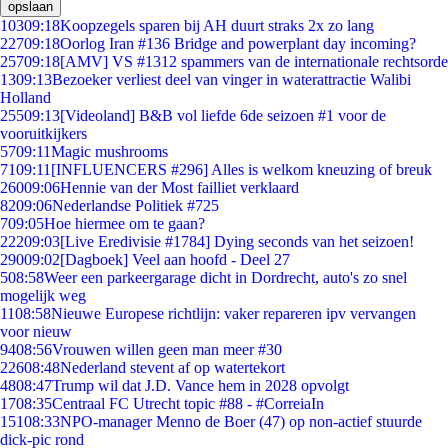
opslaan
103
09:18
Koopzegels sparen bij AH duurt straks 2x zo lang
227
09:18
Oorlog Iran #136 Bridge and powerplant day incoming?
257
09:18
[AMV] VS #1312 spammers van de internationale rechtsorde
13
09:13
Bezoeker verliest deel van vinger in waterattractie Walibi
Holland
255
09:13
[Videoland] B&B vol liefde 6de seizoen #1 voor de
vooruitkijkers
57
09:11
Magic mushrooms
71
09:11
[INFLUENCERS #296] Alles is welkom kneuzing of breuk
260
09:06
Hennie van der Most failliet verklaard
82
09:06
Nederlandse Politiek #725
7
09:05
Hoe hiermee om te gaan?
222
09:03
[Live Eredivisie #1784] Dying seconds van het seizoen!
290
09:02
[Dagboek] Veel aan hoofd - Deel 27
5
08:58
Weer een parkeergarage dicht in Dordrecht, auto's zo snel
mogelijk weg
11
08:58
Nieuwe Europese richtlijn: vaker repareren ipv vervangen
voor nieuw
94
08:56
Vrouwen willen geen man meer #30
226
08:48
Nederland stevent af op watertekort
48
08:47
Trump wil dat J.D. Vance hem in 2028 opvolgt
17
08:35
Centraal FC Utrecht topic #88 - #CorreiaIn
151
08:33
NPO-manager Menno de Boer (47) op non-actief stuurde
dick-pic rond