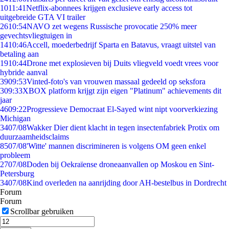
10
11:41
Netflix-abonnees krijgen exclusieve early access tot
uitgebreide GTA VI trailer
26
10:54
NAVO zet wegens Russische provocatie 250% meer
gevechtsvliegtuigen in
14
10:46
Accell, moederbedrijf Sparta en Batavus, vraagt uitstel van
betaling aan
19
10:44
Drone met explosieven bij Duits vliegveld voedt vrees voor
hybride aanval
39
09:53
Vinted-foto's van vrouwen massaal gedeeld op seksfora
3
09:33
XBOX platform krijgt zijn eigen "Platinum" achievements dit
jaar
46
09:22
Progressieve Democraat El-Sayed wint nipt voorverkiezing
Michigan
34
07/08
Wakker Dier dient klacht in tegen insectenfabriek Protix om
duurzaamheidsclaims
85
07/08
'Witte' mannen discrimineren is volgens OM geen enkel
probleem
27
07/08
Doden bij Oekraïense droneaanvallen op Moskou en Sint-
Petersburg
34
07/08
Kind overleden na aanrijding door AH-bestelbus in Dordrecht
Forum
Forum
Scrollbar gebruiken