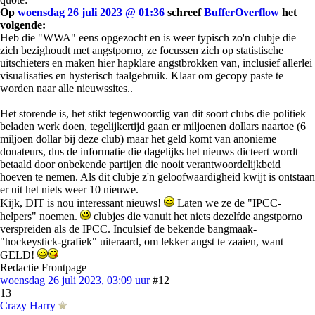
Op
woensdag 26 juli 2023 @ 01:36
schreef
BufferOverflow
het
volgende:
Heb die "WWA" eens opgezocht en is weer typisch zo'n clubje die
zich bezighoudt met angstporno, ze focussen zich op statistische
uitschieters en maken hier hapklare angstbrokken van, inclusief allerlei
visualisaties en hysterisch taalgebruik. Klaar om gecopy paste te
worden naar alle nieuwssites..
Het storende is, het stikt tegenwoordig van dit soort clubs die politiek
beladen werk doen, tegelijkertijd gaan er miljoenen dollars naartoe (6
miljoen dollar bij deze club) maar het geld komt van anonieme
donateurs, dus de informatie die dagelijks het nieuws dicteert wordt
betaald door onbekende partijen die nooit verantwoordelijkbeid
hoeven te nemen. Als dit clubje z'n geloofwaardigheid kwijt is ontstaan
er uit het niets weer 10 nieuwe.
Kijk, DIT is nou interessant nieuws!
Laten we ze de "IPCC-
helpers" noemen.
clubjes die vanuit het niets dezelfde angstporno
verspreiden als de IPCC. Inculsief de bekende bangmaak-
"hockeystick-grafiek" uiteraard, om lekker angst te zaaien, want
GELD!
Redactie Frontpage
woensdag 26 juli 2023, 03:09 uur
#12
13
Crazy Harry