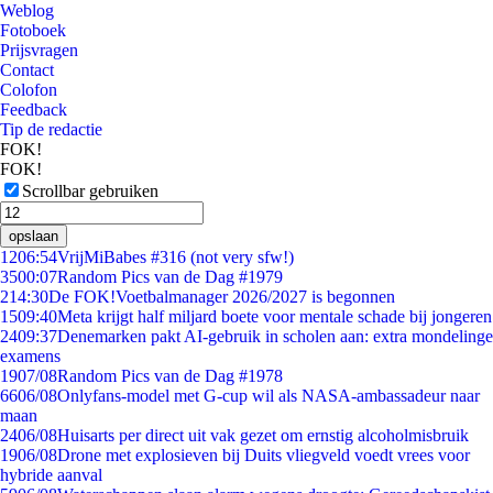
Weblog
Fotoboek
Prijsvragen
Contact
Colofon
Feedback
Tip de redactie
FOK!
FOK!
Scrollbar gebruiken
opslaan
12
06:54
VrijMiBabes #316 (not very sfw!)
35
00:07
Random Pics van de Dag #1979
2
14:30
De FOK!Voetbalmanager 2026/2027 is begonnen
15
09:40
Meta krijgt half miljard boete voor mentale schade bij jongeren
24
09:37
Denemarken pakt AI-gebruik in scholen aan: extra mondelinge
examens
19
07/08
Random Pics van de Dag #1978
66
06/08
Onlyfans-model met G-cup wil als NASA-ambassadeur naar
maan
24
06/08
Huisarts per direct uit vak gezet om ernstig alcoholmisbruik
19
06/08
Drone met explosieven bij Duits vliegveld voedt vrees voor
hybride aanval