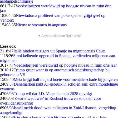
aardappelschilmesje
661
17:47
Voedselprijzen wereldwijd op hoogste niveau in ruim drie
jaar
183
04:46
Niewiadoma profiteert van pokerspel en grijpt geel op
Ventoux
154
08:35
Nieuw te streamen in augustus
▼ Advertentie door Refinery89
Lees ook
21
18:47
Italië hindert reizigers uit Spanje na migratiecrisis Ceuta
11
18:26
Smokkelbende opgerold in Spanje, verdienden miljoenen aan
migranten
36
17:47
Voedselprijzen wereldwijd op hoogste niveau in ruim drie jaar
30
10:12
Trump grijpt weer in op automatisch staatsburgerschap bij
geboorte in VS
15
09:40
Meta krijgt half miljard boete voor mentale schade bij jongeren
24
09:37
Denemarken pakt AI-gebruik in scholen aan: extra mondelinge
examens
47
06/08
Trump wil dat J.D. Vance hem in 2028 opvolgt
24
06/08
'Zwarte weduwes' in Rusland trouwen soldaten voor
overlijdensuitkering
69
06/08
Israël meldt dood twee militairen in Zuid-Libanon, vergelding
aangekondigd
15
06/08
Hiroshima herdenkt slachtoffers atoombom, 81 jaar later