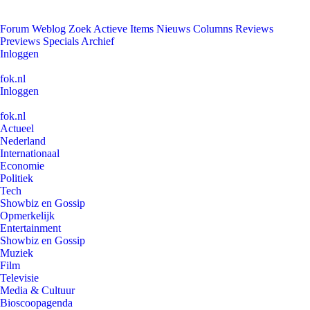
Forum
Weblog
Zoek
Actieve Items
Nieuws
Columns
Reviews
Previews
Specials
Archief
Inloggen
fok.nl
Inloggen
fok.nl
Actueel
Nederland
Internationaal
Economie
Politiek
Tech
Showbiz en Gossip
Opmerkelijk
Entertainment
Showbiz en Gossip
Muziek
Film
Televisie
Media & Cultuur
Bioscoopagenda