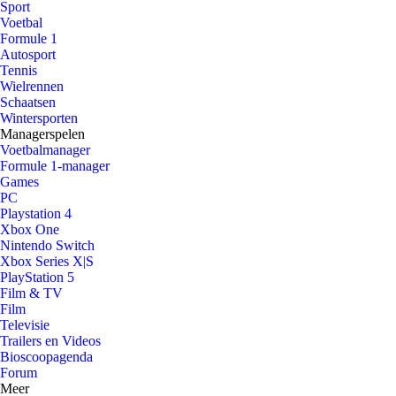
Sport
Voetbal
Formule 1
Autosport
Tennis
Wielrennen
Schaatsen
Wintersporten
Managerspelen
Voetbalmanager
Formule 1-manager
Games
PC
Playstation 4
Xbox One
Nintendo Switch
Xbox Series X|S
PlayStation 5
Film & TV
Film
Televisie
Trailers en Videos
Bioscoopagenda
Forum
Meer