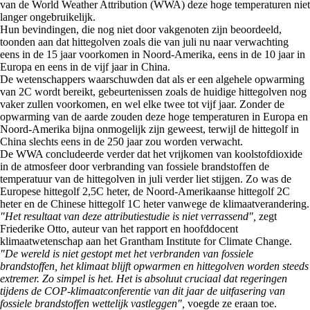
van de World Weather Attribution (WWA) deze hoge temperaturen niet
langer ongebruikelijk.
Hun bevindingen, die nog niet door vakgenoten zijn beoordeeld,
toonden aan dat hittegolven zoals die van juli nu naar verwachting
eens in de 15 jaar voorkomen in Noord-Amerika, eens in de 10 jaar in
Europa en eens in de vijf jaar in China.
De wetenschappers waarschuwden dat als er een algehele opwarming
van 2C wordt bereikt, gebeurtenissen zoals de huidige hittegolven nog
vaker zullen voorkomen, en wel elke twee tot vijf jaar. Zonder de
opwarming van de aarde zouden deze hoge temperaturen in Europa en
Noord-Amerika bijna onmogelijk zijn geweest, terwijl de hittegolf in
China slechts eens in de 250 jaar zou worden verwacht.
De WWA concludeerde verder dat het vrijkomen van koolstofdioxide
in de atmosfeer door verbranding van fossiele brandstoffen de
temperatuur van de hittegolven in juli verder liet stijgen. Zo was d
e
Europese hittegolf 2,5C heter, de Noord-Amerikaanse hittegolf 2C
heter en de Chinese hittegolf 1C heter vanwege de klimaatverandering.
"Het resultaat van deze attributiestudie is niet verrassend",
zegt
Friederike Otto, auteur van het rapport en hoofddocent
klimaatwetenschap aan het Grantham Institute for Climate Change.
"De wereld is niet gestopt met het verbranden van fossiele
brandstoffen, het klimaat blijft opwarmen en hittegolven worden steeds
extremer. Zo simpel is het. Het is absoluut cruciaal dat regeringen
tijdens de COP-klimaatconferentie van dit jaar de uitfasering van
fossiele brandstoffen wettelijk vastleggen",
voegde ze eraan toe.