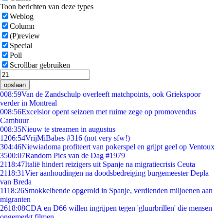
Toon berichten van deze types
Weblog
Column
(P)review
Special
Poll
Scrollbar gebruiken
opslaan
0
08:59
Van de Zandschulp overleeft matchpoints, ook Griekspoor
verder in Montreal
0
08:56
Excelsior opent seizoen met ruime zege op promovendus
Cambuur
0
08:35
Nieuw te streamen in augustus
12
06:54
VrijMiBabes #316 (not very sfw!)
3
04:46
Niewiadoma profiteert van pokerspel en grijpt geel op Ventoux
35
00:07
Random Pics van de Dag #1979
21
18:47
Italië hindert reizigers uit Spanje na migratiecrisis Ceuta
21
18:31
Vier aanhoudingen na doodsbedreiging burgemeester Depla
van Breda
11
18:26
Smokkelbende opgerold in Spanje, verdienden miljoenen aan
migranten
26
18:08
CDA en D66 willen ingrijpen tegen 'gluurbrillen' die mensen
ongemerkt filmen