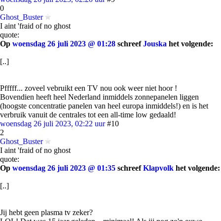
0
Ghost_Buster
I aint 'fraid of no ghost
quote:
Op
woensdag 26 juli 2023 @ 01:28
schreef
Jouska
het volgende:
[..]
Pfffff... zoveel vebruikt een TV nou ook weer niet hoor !
Bovendien heeft heel Nederland inmiddels zonnepanelen liggen
(hoogste concentratie panelen van heel europa inmiddels!) en is het
verbruik vanuit de centrales tot een all-time low gedaald!
woensdag 26 juli 2023, 02:22 uur
#10
2
Ghost_Buster
I aint 'fraid of no ghost
quote:
Op
woensdag 26 juli 2023 @ 01:35
schreef
Klapvolk
het volgende:
[..]
Jij hebt geen plasma tv zeker?