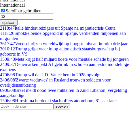
Internationaal
Scrollbar gebruiken
opslaan
21
18:47
Italië hindert reizigers uit Spanje na migratiecrisis Ceuta
11
18:26
Smokkelbende opgerold in Spanje, verdienden miljoenen aan
migranten
36
17:47
Voedselprijzen wereldwijd op hoogste niveau in ruim drie jaar
30
10:12
Trump grijpt weer in op automatisch staatsburgerschap bij
geboorte in VS
15
09:40
Meta krijgt half miljard boete voor mentale schade bij jongeren
24
09:37
Denemarken pakt AI-gebruik in scholen aan: extra mondelinge
examens
47
06/08
Trump wil dat J.D. Vance hem in 2028 opvolgt
24
06/08
'Zwarte weduwes' in Rusland trouwen soldaten voor
overlijdensuitkering
69
06/08
Israël meldt dood twee militairen in Zuid-Libanon, vergelding
aangekondigd
15
06/08
Hiroshima herdenkt slachtoffers atoombom, 81 jaar later