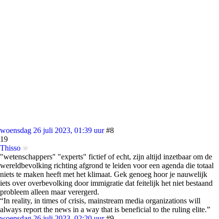
woensdag 26 juli 2023, 01:39 uur
#8
19
Thisso
"wetenschappers" "experts" fictief of echt, zijn altijd inzetbaar om de
wereldbevolking richting afgrond te leiden voor een agenda die totaal
niets te maken heeft met het klimaat. Gek genoeg hoor je nauwelijk
iets over overbevolking door immigratie dat feitelijk het niet bestaand
probleem alleen maar verergerd.
“In reality, in times of crisis, mainstream media organizations will
always report the news in a way that is beneficial to the ruling elite.”
woensdag 26 juli 2023, 02:20 uur
#9