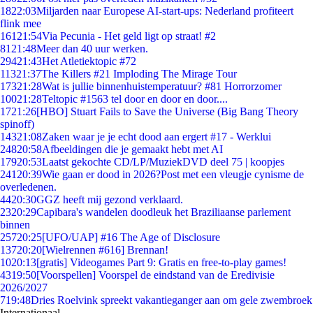
18
22:03
Miljarden naar Europese AI-start-ups: Nederland profiteert
flink mee
161
21:54
Via Pecunia - Het geld ligt op straat! #2
81
21:48
Meer dan 40 uur werken.
294
21:43
Het Atletiektopic #72
113
21:37
The Killers #21 Imploding The Mirage Tour
173
21:28
Wat is jullie binnenhuistemperatuur? #81 Horrorzomer
100
21:28
Teltopic #1563 tel door en door en door....
17
21:26
[HBO] Stuart Fails to Save the Universe (Big Bang Theory
spinoff)
143
21:08
Zaken waar je je echt dood aan ergert #17 - Werklui
248
20:58
Afbeeldingen die je gemaakt hebt met AI
179
20:53
Laatst gekochte CD/LP/MuziekDVD deel 75 | koopjes
241
20:39
Wie gaan er dood in 2026?Post met een vleugje cynisme de
overledenen.
44
20:30
GGZ heeft mij gezond verklaard.
23
20:29
Capibara's wandelen doodleuk het Braziliaanse parlement
binnen
257
20:25
[UFO/UAP] #16 The Age of Disclosure
137
20:20
[Wielrennen #616] Brennan!
10
20:13
[gratis] Videogames Part 9: Gratis en free-to-play games!
43
19:50
[Voorspellen] Voorspel de eindstand van de Eredivisie
2026/2027
7
19:48
Dries Roelvink spreekt vakantieganger aan om gele zwembroek
Internationaal