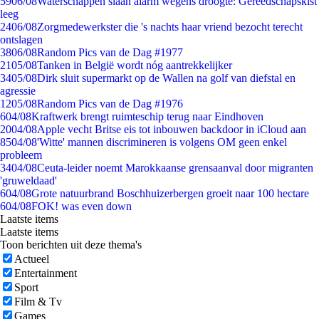
59
06/08
Waterschappen slaan alarm wegens droogte: Gereedschapskist
leeg
24
06/08
Zorgmedewerkster die 's nachts haar vriend bezocht terecht
ontslagen
38
06/08
Random Pics van de Dag #1977
21
05/08
Tanken in België wordt nóg aantrekkelijker
34
05/08
Dirk sluit supermarkt op de Wallen na golf van diefstal en
agressie
12
05/08
Random Pics van de Dag #1976
6
04/08
Kraftwerk brengt ruimteschip terug naar Eindhoven
20
04/08
Apple vecht Britse eis tot inbouwen backdoor in iCloud aan
85
04/08
'Witte' mannen discrimineren is volgens OM geen enkel
probleem
34
04/08
Ceuta-leider noemt Marokkaanse grensaanval door migranten
'gruweldaad'
6
04/08
Grote natuurbrand Boschhuizerbergen groeit naar 100 hectare
6
04/08
FOK! was even down
Laatste items
Laatste items
Toon berichten uit deze thema's
Actueel
Entertainment
Sport
Film & Tv
Games