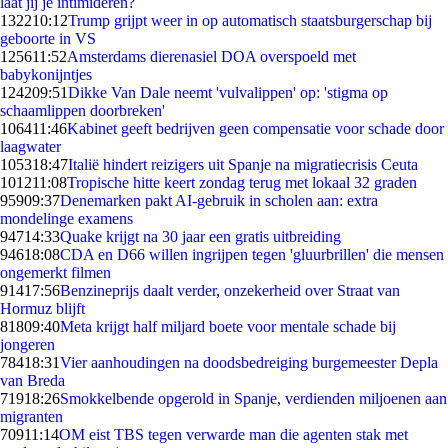
laat jij je intimideren?
1322
10:12
Trump grijpt weer in op automatisch staatsburgerschap bij
geboorte in VS
1256
11:52
Amsterdams dierenasiel DOA overspoeld met
babykonijntjes
1242
09:51
Dikke Van Dale neemt 'vulvalippen' op: 'stigma op
schaamlippen doorbreken'
1064
11:46
Kabinet geeft bedrijven geen compensatie voor schade door
laagwater
1053
18:47
Italië hindert reizigers uit Spanje na migratiecrisis Ceuta
1012
11:08
Tropische hitte keert zondag terug met lokaal 32 graden
959
09:37
Denemarken pakt AI-gebruik in scholen aan: extra
mondelinge examens
947
14:33
Quake krijgt na 30 jaar een gratis uitbreiding
946
18:08
CDA en D66 willen ingrijpen tegen 'gluurbrillen' die mensen
ongemerkt filmen
914
17:56
Benzineprijs daalt verder, onzekerheid over Straat van
Hormuz blijft
818
09:40
Meta krijgt half miljard boete voor mentale schade bij
jongeren
784
18:31
Vier aanhoudingen na doodsbedreiging burgemeester Depla
van Breda
719
18:26
Smokkelbende opgerold in Spanje, verdienden miljoenen aan
migranten
709
11:14
OM eist TBS tegen verwarde man die agenten stak met