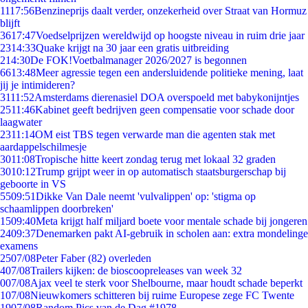
11
17:56
Benzineprijs daalt verder, onzekerheid over Straat van Hormuz
blijft
36
17:47
Voedselprijzen wereldwijd op hoogste niveau in ruim drie jaar
23
14:33
Quake krijgt na 30 jaar een gratis uitbreiding
2
14:30
De FOK!Voetbalmanager 2026/2027 is begonnen
66
13:48
Meer agressie tegen een andersluidende politieke mening, laat
jij je intimideren?
31
11:52
Amsterdams dierenasiel DOA overspoeld met babykonijntjes
25
11:46
Kabinet geeft bedrijven geen compensatie voor schade door
laagwater
23
11:14
OM eist TBS tegen verwarde man die agenten stak met
aardappelschilmesje
30
11:08
Tropische hitte keert zondag terug met lokaal 32 graden
30
10:12
Trump grijpt weer in op automatisch staatsburgerschap bij
geboorte in VS
55
09:51
Dikke Van Dale neemt 'vulvalippen' op: 'stigma op
schaamlippen doorbreken'
15
09:40
Meta krijgt half miljard boete voor mentale schade bij jongeren
24
09:37
Denemarken pakt AI-gebruik in scholen aan: extra mondelinge
examens
25
07/08
Peter Faber (82) overleden
4
07/08
Trailers kijken: de bioscoopreleases van week 32
0
07/08
Ajax veel te sterk voor Shelbourne, maar houdt schade beperkt
1
07/08
Nieuwkomers schitteren bij ruime Europese zege FC Twente
19
07/08
Random Pics van de Dag #1978