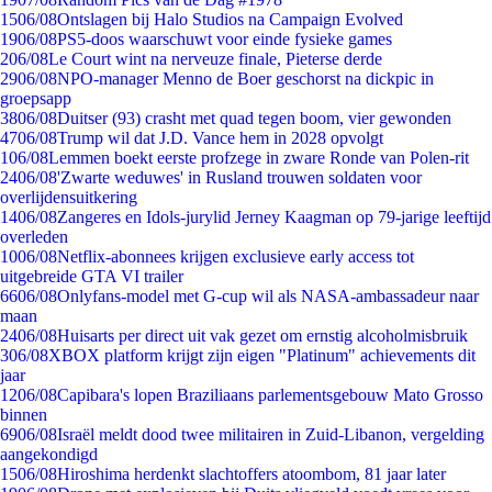
15
06/08
Ontslagen bij Halo Studios na Campaign Evolved
19
06/08
PS5-doos waarschuwt voor einde fysieke games
2
06/08
Le Court wint na nerveuze finale, Pieterse derde
29
06/08
NPO-manager Menno de Boer geschorst na dickpic in
groepsapp
38
06/08
Duitser (93) crasht met quad tegen boom, vier gewonden
47
06/08
Trump wil dat J.D. Vance hem in 2028 opvolgt
1
06/08
Lemmen boekt eerste profzege in zware Ronde van Polen-rit
24
06/08
'Zwarte weduwes' in Rusland trouwen soldaten voor
overlijdensuitkering
14
06/08
Zangeres en Idols-jurylid Jerney Kaagman op 79-jarige leeftijd
overleden
10
06/08
Netflix-abonnees krijgen exclusieve early access tot
uitgebreide GTA VI trailer
66
06/08
Onlyfans-model met G-cup wil als NASA-ambassadeur naar
maan
24
06/08
Huisarts per direct uit vak gezet om ernstig alcoholmisbruik
3
06/08
XBOX platform krijgt zijn eigen "Platinum" achievements dit
jaar
12
06/08
Capibara's lopen Braziliaans parlementsgebouw Mato Grosso
binnen
69
06/08
Israël meldt dood twee militairen in Zuid-Libanon, vergelding
aangekondigd
15
06/08
Hiroshima herdenkt slachtoffers atoombom, 81 jaar later