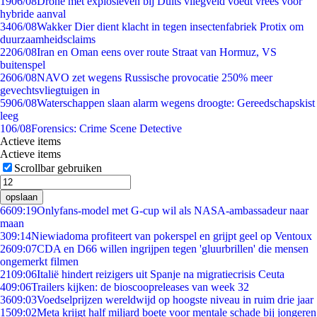
19
06/08
Drone met explosieven bij Duits vliegveld voedt vrees voor
hybride aanval
34
06/08
Wakker Dier dient klacht in tegen insectenfabriek Protix om
duurzaamheidsclaims
22
06/08
Iran en Oman eens over route Straat van Hormuz, VS
buitenspel
26
06/08
NAVO zet wegens Russische provocatie 250% meer
gevechtsvliegtuigen in
59
06/08
Waterschappen slaan alarm wegens droogte: Gereedschapskist
leeg
1
06/08
Forensics: Crime Scene Detective
Actieve items
Actieve items
Scrollbar gebruiken
opslaan
66
09:19
Onlyfans-model met G-cup wil als NASA-ambassadeur naar
maan
3
09:14
Niewiadoma profiteert van pokerspel en grijpt geel op Ventoux
26
09:07
CDA en D66 willen ingrijpen tegen 'gluurbrillen' die mensen
ongemerkt filmen
21
09:06
Italië hindert reizigers uit Spanje na migratiecrisis Ceuta
4
09:06
Trailers kijken: de bioscoopreleases van week 32
36
09:03
Voedselprijzen wereldwijd op hoogste niveau in ruim drie jaar
15
09:02
Meta krijgt half miljard boete voor mentale schade bij jongeren