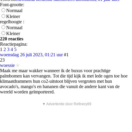
Font-grootte:
Normaal
Kleiner
regelhoogte :
Normaal
Kleiner
220 reacties
Reactiepagina:
1
2
3
4
5
woensdag 26 juli 2023, 01:21 uur
#1
23
woessie
Maak me maar wakker wanneer ik de buxus voor prachtige
palmbomen kan vervangen. Tot die tijd kijk ik met lede ogen toe hoe
klimaatdrammers hun co2-uitstoot blijven vergroten met hun
avocado's, mango's en bananen die vanuit de andere kant van de
wereld worden geïmporteerd.
▼ Advertentie door Refinery89