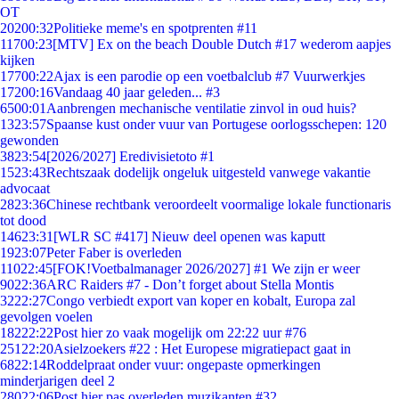
OT
202
00:32
Politieke meme's en spotprenten #11
117
00:23
[MTV] Ex on the beach Double Dutch #17 wederom aapjes
kijken
177
00:22
Ajax is een parodie op een voetbalclub #7 Vuurwerkjes
172
00:16
Vandaag 40 jaar geleden... #3
65
00:01
Aanbrengen mechanische ventilatie zinvol in oud huis?
13
23:57
Spaanse kust onder vuur van Portugese oorlogsschepen: 120
gewonden
38
23:54
[2026/2027] Eredivisietoto #1
15
23:43
Rechtszaak dodelijk ongeluk uitgesteld vanwege vakantie
advocaat
28
23:36
Chinese rechtbank veroordeelt voormalige lokale functionaris
tot dood
146
23:31
[WLR SC #417] Nieuw deel openen was kaputt
19
23:07
Peter Faber is overleden
110
22:45
[FOK!Voetbalmanager 2026/2027] #1 We zijn er weer
90
22:36
ARC Raiders #7 - Don’t forget about Stella Montis
32
22:27
Congo verbiedt export van koper en kobalt, Europa zal
gevolgen voelen
182
22:22
Post hier zo vaak mogelijk om 22:22 uur #76
251
22:20
Asielzoekers #22 : Het Europese migratiepact gaat in
68
22:14
Roddelpraat onder vuur: ongepaste opmerkingen
minderjarigen deel 2
280
22:06
Post hier pas overleden muzikanten #32