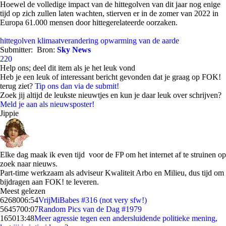
Hoewel de volledige impact van de hittegolven van dit jaar nog enige
tijd op zich zullen laten wachten, stierven er in de zomer van 2022 in
Europa 61.000 mensen door hittegerelateerde oorzaken.
hittegolven
klimaatverandering
opwarming van de aarde
Submitter:
Bron:
Sky News
220
Help ons; deel dit item als je het leuk vond
Heb je een leuk of interessant bericht gevonden dat je graag op FOK!
terug ziet?
Tip ons dan via de submit!
Zoek jij altijd de leukste nieuwtjes en kun je daar leuk over schrijven?
Meld je aan als nieuwsposter!
Jippie
Elke dag maak ik even tijd voor de FP om het internet af te struinen op
zoek naar nieuws.
Part-time werkzaam als adviseur Kwaliteit Arbo en Milieu, dus tijd om
bijdragen aan FOK! te leveren.
Meest gelezen
62680
06:54
VrijMiBabes #316 (not very sfw!)
56457
00:07
Random Pics van de Dag #1979
1650
13:48
Meer agressie tegen een andersluidende politieke mening,