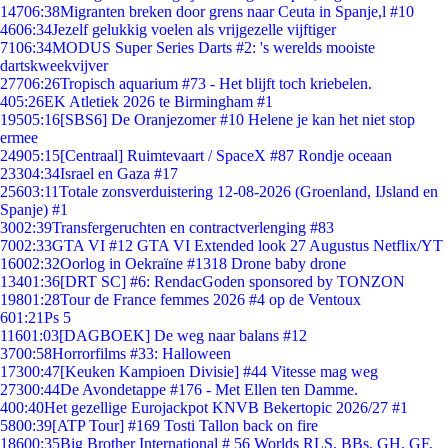
147
06:38
Migranten breken door grens naar Ceuta in Spanje,l #10
46
06:34
Jezelf gelukkig voelen als vrijgezelle vijftiger
71
06:34
MODUS Super Series Darts #2: 's werelds mooiste
dartskweekvijver
277
06:26
Tropisch aquarium #73 - Het blijft toch kriebelen.
4
05:26
EK Atletiek 2026 te Birmingham #1
195
05:16
[SBS6] De Oranjezomer #10 Helene je kan het niet stop
ermee
249
05:15
[Centraal] Ruimtevaart / SpaceX #87 Rondje oceaan
233
04:34
Israel en Gaza #17
256
03:11
Totale zonsverduistering 12-08-2026 (Groenland, IJsland en
Spanje) #1
30
02:39
Transfergeruchten en contractverlenging #83
70
02:33
GTA VI #12 GTA VI Extended look 27 Augustus Netflix/YT
160
02:32
Oorlog in Oekraïne #1318 Drone baby drone
134
01:36
[DRT SC] #6: RendacGoden sponsored by TONZON
198
01:28
Tour de France femmes 2026 #4 op de Ventoux
6
01:21
Ps 5
116
01:03
[DAGBOEK] De weg naar balans #12
37
00:58
Horrorfilms #33: Halloween
173
00:47
[Keuken Kampioen Divisie] #44 Vitesse mag weg
273
00:44
De Avondetappe #176 - Met Ellen ten Damme.
4
00:40
Het gezellige Eurojackpot KNVB Bekertopic 2026/27 #1
58
00:39
[ATP Tour] #169 Tosti Tallon back on fire
186
00:35
Big Brother International # 56 Worlds RLS, BBs, GH, GF,