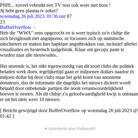
Pfffff... zoveel vebruikt een TV nou ook weer niet hoor !
Jij hebt geen plasma tv zeker?
woensdag 26 juli 2023, 01:36 uur
#7
23
BufferOverflow
Heb die "WWA" eens opgezocht en is weer typisch zo'n clubje die
zich bezighoudt met angstporno, ze focussen zich op statistische
uitschieters en maken hier hapklare angstbrokken van, inclusief allerlei
visualisaties en hysterisch taalgebruik. Klaar om gecopy paste te
worden naar alle nieuwssites..
Het storende is, het stikt tegenwoordig van dit soort clubs die politiek
beladen werk doen, tegelijkertijd gaan er miljoenen dollars naartoe (6
miljoen dollar bij deze club) maar het geld komt van anonieme
donateurs, dus de informatie die dagelijks het nieuws dicteert wordt
betaald door onbekende partijen die nooit verantwoordelijkbeid
hoeven te nemen. Als dit clubje z'n geloofwaardigheid kwijt is ontstaan
er uit het niets weer 10 nieuwe.
[ Bericht gewijzigd door BufferOverflow op woensdag 26 juli 2023 @
01:42 ]
▼ Advertentie door Refinery89