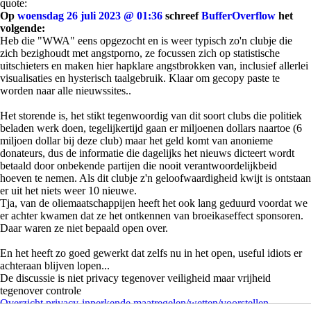
quote:
Op
woensdag 26 juli 2023 @ 01:36
schreef
BufferOverflow
het
volgende:
Heb die "WWA" eens opgezocht en is weer typisch zo'n clubje die
zich bezighoudt met angstporno, ze focussen zich op statistische
uitschieters en maken hier hapklare angstbrokken van, inclusief allerlei
visualisaties en hysterisch taalgebruik. Klaar om gecopy paste te
worden naar alle nieuwssites..
Het storende is, het stikt tegenwoordig van dit soort clubs die politiek
beladen werk doen, tegelijkertijd gaan er miljoenen dollars naartoe (6
miljoen dollar bij deze club) maar het geld komt van anonieme
donateurs, dus de informatie die dagelijks het nieuws dicteert wordt
betaald door onbekende partijen die nooit verantwoordelijkbeid
hoeven te nemen. Als dit clubje z'n geloofwaardigheid kwijt is ontstaan
er uit het niets weer 10 nieuwe.
Tja, van de oliemaatschappijen heeft het ook lang geduurd voordat we
er achter kwamen dat ze het ontkennen van broeikaseffect sponsoren.
Daar waren ze niet bepaald open over.
En het heeft zo goed gewerkt dat zelfs nu in het open, useful idiots er
achteraan blijven lopen...
De discussie is niet privacy tegenover veiligheid maar vrijheid
tegenover controle
Overzicht privacy-inperkende maatregelen/wetten/voorstellen