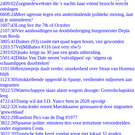
24
09:02
Zorgmedewerkster die 's nachts haar vriend bezocht terecht
ontslagen
66
08:24
Meer agressie tegen een andersluidende politieke mening, laat
jij je intimideren?
16
07:43
Long live the 7th of October
21
07:30
Vier aanhoudingen na doodsbedreiging burgemeester Depla
van Breda
38
05:41
Duitser (93) crasht met quad tegen boom, vier gewonden
12
03:57
VrijMiBabes #316 (not very sfw!)
23
03:02
Quake krijgt na 30 jaar een gratis uitbreiding
55
01:42
Dikke Van Dale neemt 'vulvalippen' op: 'stigma op
schaamlippen doorbreken'
11
01:06
Benzineprijs daalt verder, onzekerheid over Straat van Hormuz
blijft
11
23:30
Smokkelbende opgerold in Spanje, verdienden miljoenen aan
migranten
59
22:53
Waterschappen slaan alarm wegens droogte: Gereedschapskist
leeg
47
22:43
Trump wil dat J.D. Vance hem in 2028 opvolgt
34
22:32
Ceuta-leider noemt Marokkaanse grensaanval door migranten
'gruweldaad'
38
22:29
Random Pics van de Dag #1977
38
22:28
Spaanse politie: minstens tien voor terrorisme veroordeelden
onder migranten Ceuta
30
22:20
Tropische hitte keert zondag terug met lokaal 32 graden