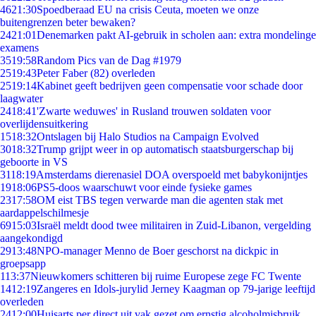
46
21:30
Spoedberaad EU na crisis Ceuta, moeten we onze
buitengrenzen beter bewaken?
24
21:01
Denemarken pakt AI-gebruik in scholen aan: extra mondelinge
examens
35
19:58
Random Pics van de Dag #1979
25
19:43
Peter Faber (82) overleden
25
19:14
Kabinet geeft bedrijven geen compensatie voor schade door
laagwater
24
18:41
'Zwarte weduwes' in Rusland trouwen soldaten voor
overlijdensuitkering
15
18:32
Ontslagen bij Halo Studios na Campaign Evolved
30
18:32
Trump grijpt weer in op automatisch staatsburgerschap bij
geboorte in VS
31
18:19
Amsterdams dierenasiel DOA overspoeld met babykonijntjes
19
18:06
PS5-doos waarschuwt voor einde fysieke games
23
17:58
OM eist TBS tegen verwarde man die agenten stak met
aardappelschilmesje
69
15:03
Israël meldt dood twee militairen in Zuid-Libanon, vergelding
aangekondigd
29
13:48
NPO-manager Menno de Boer geschorst na dickpic in
groepsapp
1
13:37
Nieuwkomers schitteren bij ruime Europese zege FC Twente
14
12:19
Zangeres en Idols-jurylid Jerney Kaagman op 79-jarige leeftijd
overleden
24
12:00
Huisarts per direct uit vak gezet om ernstig alcoholmisbruik