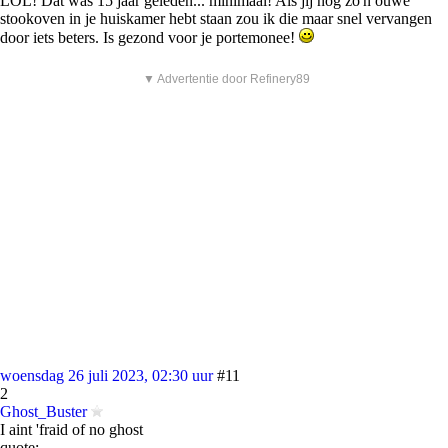
LOL! Dat was 15 jaar geleden... minimaal! Als jij nog zo'n ouwe
stookoven in je huiskamer hebt staan zou ik die maar snel vervangen
door iets beters. Is gezond voor je portemonee!
▼ Advertentie door Refinery89
woensdag 26 juli 2023, 02:30 uur
#11
2
Ghost_Buster
I aint 'fraid of no ghost
quote: