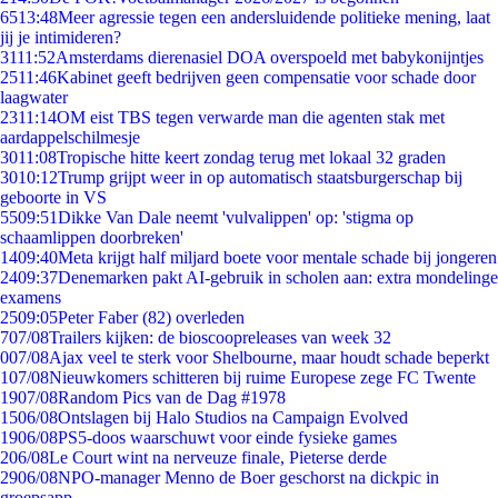
65
13:48
Meer agressie tegen een andersluidende politieke mening, laat
jij je intimideren?
31
11:52
Amsterdams dierenasiel DOA overspoeld met babykonijntjes
25
11:46
Kabinet geeft bedrijven geen compensatie voor schade door
laagwater
23
11:14
OM eist TBS tegen verwarde man die agenten stak met
aardappelschilmesje
30
11:08
Tropische hitte keert zondag terug met lokaal 32 graden
30
10:12
Trump grijpt weer in op automatisch staatsburgerschap bij
geboorte in VS
55
09:51
Dikke Van Dale neemt 'vulvalippen' op: 'stigma op
schaamlippen doorbreken'
14
09:40
Meta krijgt half miljard boete voor mentale schade bij jongeren
24
09:37
Denemarken pakt AI-gebruik in scholen aan: extra mondelinge
examens
25
09:05
Peter Faber (82) overleden
7
07/08
Trailers kijken: de bioscoopreleases van week 32
0
07/08
Ajax veel te sterk voor Shelbourne, maar houdt schade beperkt
1
07/08
Nieuwkomers schitteren bij ruime Europese zege FC Twente
19
07/08
Random Pics van de Dag #1978
15
06/08
Ontslagen bij Halo Studios na Campaign Evolved
19
06/08
PS5-doos waarschuwt voor einde fysieke games
2
06/08
Le Court wint na nerveuze finale, Pieterse derde
29
06/08
NPO-manager Menno de Boer geschorst na dickpic in
groepsapp