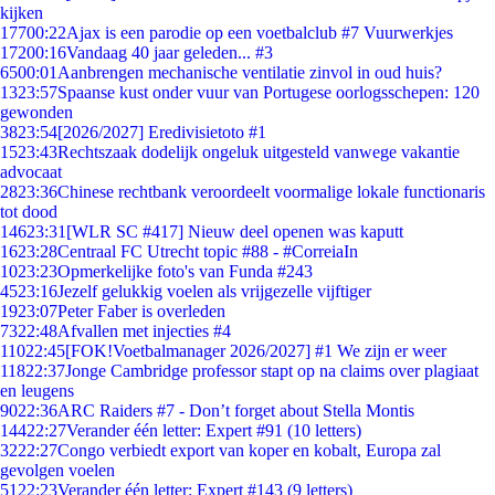
kijken
177
00:22
Ajax is een parodie op een voetbalclub #7 Vuurwerkjes
172
00:16
Vandaag 40 jaar geleden... #3
65
00:01
Aanbrengen mechanische ventilatie zinvol in oud huis?
13
23:57
Spaanse kust onder vuur van Portugese oorlogsschepen: 120
gewonden
38
23:54
[2026/2027] Eredivisietoto #1
15
23:43
Rechtszaak dodelijk ongeluk uitgesteld vanwege vakantie
advocaat
28
23:36
Chinese rechtbank veroordeelt voormalige lokale functionaris
tot dood
146
23:31
[WLR SC #417] Nieuw deel openen was kaputt
16
23:28
Centraal FC Utrecht topic #88 - #CorreiaIn
10
23:23
Opmerkelijke foto's van Funda #243
45
23:16
Jezelf gelukkig voelen als vrijgezelle vijftiger
19
23:07
Peter Faber is overleden
73
22:48
Afvallen met injecties #4
110
22:45
[FOK!Voetbalmanager 2026/2027] #1 We zijn er weer
118
22:37
Jonge Cambridge professor stapt op na claims over plagiaat
en leugens
90
22:36
ARC Raiders #7 - Don’t forget about Stella Montis
144
22:27
Verander één letter: Expert #91 (10 letters)
32
22:27
Congo verbiedt export van koper en kobalt, Europa zal
gevolgen voelen
51
22:23
Verander één letter: Expert #143 (9 letters)