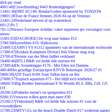
dick-pic rond
40
01:40
[Crowdfunding] #443 Rentestijgingen?
134
01:36
[DRT SC] #6: RendacGoden sponsored by TONZON
198
01:28
Tour de France femmes 2026 #4 op de Ventoux
224
01:24
Nederland stevent af op watertekort
6
01:21
Ps 5
7
01:12
Nieuwe Europese richtlijn: vaker repareren ipv vervangen voor
nieuw
116
01:03
[DAGBOEK] De weg naar balans #12
37
00:58
Horrorfilms #33: Halloween
254
00:52
[AMV] VS #1312 spammers van de internationale rechtsorde
173
00:47
[Keuken Kampioen Divisie] #44 Vitesse mag weg
257
00:47
Hennie van der Most failliet verklaard
184
00:46
[RTL] B&B vol liefde 6de seizoen #4
273
00:44
De Avondetappe #176 - Met Ellen ten Damme.
4
00:40
Het gezellige Eurojackpot KNVB Bekertopic 2026/27 #1
58
00:39
[ATP Tour] #169 Tosti Tallon back on fire
276
00:37
Tropisch aquarium #73 - Het blijft toch kriebelen.
186
00:35
Big Brother International # 56 Worlds RLS, BBs, GH, GF,
OT
202
00:32
Politieke meme's en spotprenten #11
92
00:31
Vrouwen willen geen man meer #30
251
00:27
[Videoland] B&B vol liefde 6de seizoen #1 voor de
vooruitkijkers
117
00:23
[MTV] Ex on the beach Double Dutch #17 wederom aapjes