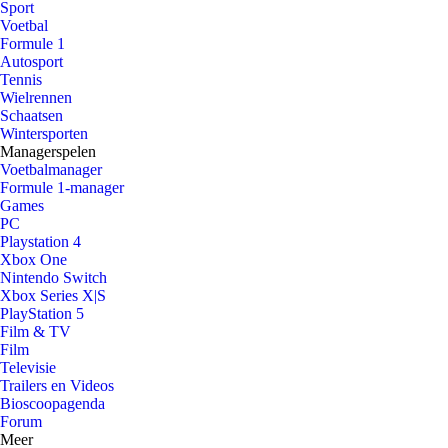
Sport
Voetbal
Formule 1
Autosport
Tennis
Wielrennen
Schaatsen
Wintersporten
Managerspelen
Voetbalmanager
Formule 1-manager
Games
PC
Playstation 4
Xbox One
Nintendo Switch
Xbox Series X|S
PlayStation 5
Film & TV
Film
Televisie
Trailers en Videos
Bioscoopagenda
Forum
Meer