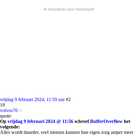
▼ Advertentie door Refinery89
vrijdag 9 februari 2024, 11:59 uur
#2
19
volvos70
quote:
Op
vrijdag 9 februari 2024 @ 11:56
schreef
BufferOverflow
het
volgende:
Alles wordt duurder, veel mensen kunnen hun eigen zorg amper meer