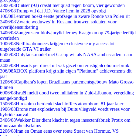
38
06/08
Duitser (93) crasht met quad tegen boom, vier gewonden
47
06/08
Trump wil dat J.D. Vance hem in 2028 opvolgt
1
06/08
Lemmen boekt eerste profzege in zware Ronde van Polen-rit
24
06/08
'Zwarte weduwes' in Rusland trouwen soldaten voor
overlijdensuitkering
14
06/08
Zangeres en Idols-jurylid Jerney Kaagman op 79-jarige leeftijd
overleden
10
06/08
Netflix-abonnees krijgen exclusieve early access tot
uitgebreide GTA VI trailer
65
06/08
Onlyfans-model met G-cup wil als NASA-ambassadeur naar
maan
24
06/08
Huisarts per direct uit vak gezet om ernstig alcoholmisbruik
3
06/08
XBOX platform krijgt zijn eigen "Platinum" achievements dit
jaar
12
06/08
Capibara's lopen Braziliaans parlementsgebouw Mato Grosso
binnen
69
06/08
Israël meldt dood twee militairen in Zuid-Libanon, vergelding
aangekondigd
15
06/08
Hiroshima herdenkt slachtoffers atoombom, 81 jaar later
19
06/08
Drone met explosieven bij Duits vliegveld voedt vrees voor
hybride aanval
34
06/08
Wakker Dier dient klacht in tegen insectenfabriek Protix om
duurzaamheidsclaims
22
06/08
Iran en Oman eens over route Straat van Hormuz, VS