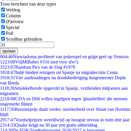
Toon berichten van deze types
Weblog
Column
(P)review
Special
Poll
Scrollbar gebruiken
opslaan
0
04:46
Niewiadoma profiteert van pokerspel en grijpt geel op Ventoux
12
23:08
VrijMiBabes #316 (not very sfw!)
35
23:07
Random Pics van de Dag #1979
18
18:47
Italië hindert reizigers uit Spanje na migratiecrisis Ceuta
19
18:31
Vier aanhoudingen na doodsbedreiging burgemeester Depla
van Breda
11
18:26
Smokkelbende opgerold in Spanje, verdienden miljoenen aan
migranten
22
18:08
CDA en D66 willen ingrijpen tegen 'gluurbrillen' die mensen
ongemerkt filmen
11
17:56
Benzineprijs daalt verder, onzekerheid over Straat van Hormuz
blijft
29
17:47
Voedselprijzen wereldwijd op hoogste niveau in ruim drie jaar
23
14:33
Quake krijgt na 30 jaar een gratis uitbreiding
2
14:30
De FOK!Voetbalmanager 2026/2027 is begonnen