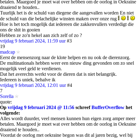
betalen. Maargoed je moet wat over hebben om de oorlog in Oekraine
draaiend te houden..
Tuurlijk het is de schuld van diegene die aangevallen worden En niet
de schuld van die belachelijke winsten maken over onze rug
Hoe is het toch mogelijk dat iedereen die zakkenvullers verdedigt die
ons de shit in gooien
Hebben ze zo'n hekel aan zich zelf of zo ?
vrijdag 9 februari 2024, 11:59 uur
#3
19
madcap
Eerst de mensenzorg naar de klote helpen en nu ook de dierenzorg.
De multinationals hebben weer een nieuw ding gevonden om zo snel
mogelijk veel geld te verdienen.
Dat het averechts werkt voor de dieren dat is niet belangrijk.
Iedereen is uniek, behalve ik
vrijdag 9 februari 2024, 12:01 uur
#4
7
Sorella
quote:
Op
vrijdag 9 februari 2024 @ 11:56
schreef
BufferOverflow
het
volgende:
Alles wordt duurder, veel mensen kunnen hun eigen zorg amper meer
betalen. Maargoed je moet wat over hebben om de oorlog in Oekraine
draaiend te houden..
Voordat de oorlog met oekraine begon was dit al jaren bezig, wel bij