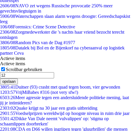
buitenspel
26
06/08
NAVO zet wegens Russische provocatie 250% meer
gevechtsvliegtuigen in
59
06/08
Waterschappen slaan alarm wegens droogte: Gereedschapskist
leeg
1
06/08
Forensics: Crime Scene Detective
23
06/08
Zorgmedewerkster die 's nachts haar vriend bezocht terecht
ontslagen
38
06/08
Random Pics van de Dag #1977
18
05/08
Datalek bij Bol en de Bijenkorf na cyberaanval op logistiek
partner Ceva
Actieve items
Actieve items
Scrollbar gebruiken
opslaan
38
05:41
Duitser (93) crasht met quad tegen boom, vier gewonden
12
03:57
VrijMiBabes #316 (not very sfw!)
65
03:26
Meer agressie tegen een andersluidende politieke mening, laat
jij je intimideren?
23
03:02
Quake krijgt na 30 jaar een gratis uitbreiding
29
01:55
Voedselprijzen wereldwijd op hoogste niveau in ruim drie jaar
55
01:42
Dikke Van Dale neemt 'vulvalippen' op: 'stigma op
schaamlippen doorbreken'
22
01:08
CDA en D66 willen ingrijpen tegen 'gluurbrillen' die mensen