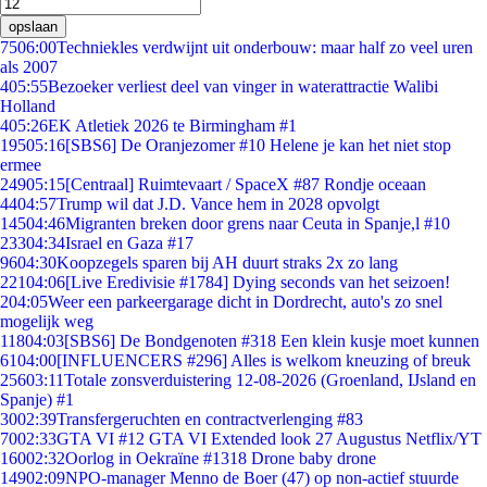
opslaan
75
06:00
Techniekles verdwijnt uit onderbouw: maar half zo veel uren
als 2007
4
05:55
Bezoeker verliest deel van vinger in waterattractie Walibi
Holland
4
05:26
EK Atletiek 2026 te Birmingham #1
195
05:16
[SBS6] De Oranjezomer #10 Helene je kan het niet stop
ermee
249
05:15
[Centraal] Ruimtevaart / SpaceX #87 Rondje oceaan
44
04:57
Trump wil dat J.D. Vance hem in 2028 opvolgt
145
04:46
Migranten breken door grens naar Ceuta in Spanje,l #10
233
04:34
Israel en Gaza #17
96
04:30
Koopzegels sparen bij AH duurt straks 2x zo lang
221
04:06
[Live Eredivisie #1784] Dying seconds van het seizoen!
2
04:05
Weer een parkeergarage dicht in Dordrecht, auto's zo snel
mogelijk weg
118
04:03
[SBS6] De Bondgenoten #318 Een klein kusje moet kunnen
61
04:00
[INFLUENCERS #296] Alles is welkom kneuzing of breuk
256
03:11
Totale zonsverduistering 12-08-2026 (Groenland, IJsland en
Spanje) #1
30
02:39
Transfergeruchten en contractverlenging #83
70
02:33
GTA VI #12 GTA VI Extended look 27 Augustus Netflix/YT
160
02:32
Oorlog in Oekraïne #1318 Drone baby drone
149
02:09
NPO-manager Menno de Boer (47) op non-actief stuurde