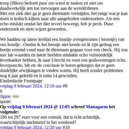
troep (fillers) bedoelt puur om winst te maken en niet om
daadwerkelijk iets toe toevoegen aan de wereld/dieren
Met een ziek dier ga je geen dierenarts vermijden, het enige wat je kan
doen is kritisch kijken naar alle aangeboden onderzoeken. Als een
echo mislukt omdat het dier teveel beweegt, heb je pech. Duur
onderzoek en niets wijzer geworden.
We hadden op latere leeftijd een hondje overgenomen ( broertje) van
ons hondje . Omdat ik het beestje niet kende en ik zijn gedrag een
beetje vreemd vond naar de dierenarts gegaan voor een check. Hij zou
nav lab waarden en latere beelden mislukte echo vermoedelijk
leverkanker hebben, ik naar Utrecht en voor een godsvermogen echo,
leverpunctie, lab etc de conclusie te horen gekregen dat er geen
duidelijke afwijkingen te vinden waren. Hij heeft zonder problemen
nog 6 jaar geleefd en is ruim 14 geworden.
Eindredactie Frontpage
vrijdag 9 februari 2024, 12:16 uur
#9
0
Jippie
quote:
Op
vrijdag 9 februari 2024 @ 12:03
schreef
Managarm
het
volgende:
180 tot 297 euro voor een consult, dat is echt achterlijk.
waarschijnlijk nachttarief in het weekend?
vrijdag 9 februari 2024, 12:20 uur
#10