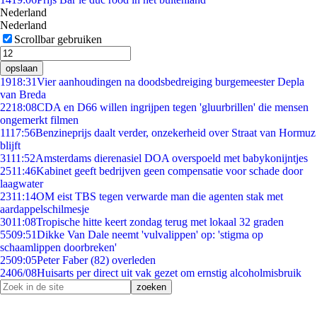
Nederland
Nederland
Scrollbar gebruiken
opslaan
19
18:31
Vier aanhoudingen na doodsbedreiging burgemeester Depla
van Breda
22
18:08
CDA en D66 willen ingrijpen tegen 'gluurbrillen' die mensen
ongemerkt filmen
11
17:56
Benzineprijs daalt verder, onzekerheid over Straat van Hormuz
blijft
31
11:52
Amsterdams dierenasiel DOA overspoeld met babykonijntjes
25
11:46
Kabinet geeft bedrijven geen compensatie voor schade door
laagwater
23
11:14
OM eist TBS tegen verwarde man die agenten stak met
aardappelschilmesje
30
11:08
Tropische hitte keert zondag terug met lokaal 32 graden
55
09:51
Dikke Van Dale neemt 'vulvalippen' op: 'stigma op
schaamlippen doorbreken'
25
09:05
Peter Faber (82) overleden
24
06/08
Huisarts per direct uit vak gezet om ernstig alcoholmisbruik