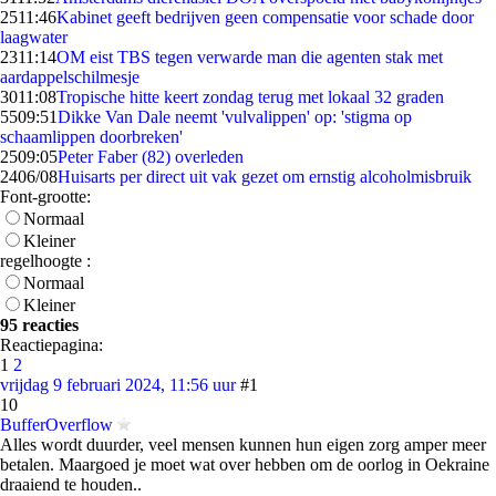
25
11:46
Kabinet geeft bedrijven geen compensatie voor schade door
laagwater
23
11:14
OM eist TBS tegen verwarde man die agenten stak met
aardappelschilmesje
30
11:08
Tropische hitte keert zondag terug met lokaal 32 graden
55
09:51
Dikke Van Dale neemt 'vulvalippen' op: 'stigma op
schaamlippen doorbreken'
25
09:05
Peter Faber (82) overleden
24
06/08
Huisarts per direct uit vak gezet om ernstig alcoholmisbruik
Font-grootte:
Normaal
Kleiner
regelhoogte :
Normaal
Kleiner
95 reacties
Reactiepagina:
1
2
vrijdag 9 februari 2024, 11:56 uur
#1
10
BufferOverflow
Alles wordt duurder, veel mensen kunnen hun eigen zorg amper meer
betalen. Maargoed je moet wat over hebben om de oorlog in Oekraine
draaiend te houden..