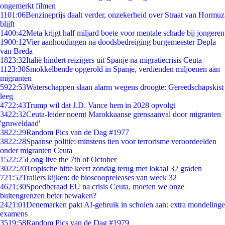
ongemerkt filmen
11
01:06
Benzineprijs daalt verder, onzekerheid over Straat van Hormuz
blijft
14
00:42
Meta krijgt half miljard boete voor mentale schade bij jongeren
19
00:12
Vier aanhoudingen na doodsbedreiging burgemeester Depla
van Breda
18
23:32
Italië hindert reizigers uit Spanje na migratiecrisis Ceuta
11
23:30
Smokkelbende opgerold in Spanje, verdienden miljoenen aan
migranten
59
22:53
Waterschappen slaan alarm wegens droogte: Gereedschapskist
leeg
47
22:43
Trump wil dat J.D. Vance hem in 2028 opvolgt
34
22:32
Ceuta-leider noemt Marokkaanse grensaanval door migranten
'gruweldaad'
38
22:29
Random Pics van de Dag #1977
38
22:28
Spaanse politie: minstens tien voor terrorisme veroordeelden
onder migranten Ceuta
15
22:25
Long live the 7th of October
30
22:20
Tropische hitte keert zondag terug met lokaal 32 graden
7
21:52
Trailers kijken: de bioscoopreleases van week 32
46
21:30
Spoedberaad EU na crisis Ceuta, moeten we onze
buitengrenzen beter bewaken?
24
21:01
Denemarken pakt AI-gebruik in scholen aan: extra mondelinge
examens
35
19:58
Random Pics van de Dag #1979