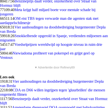
804
17:56
Benzineprijs daalt verder, onzekerheid over Straat van
Hormuz blijft
771
09:40
Meta krijgt half miljard boete voor mentale schade bij
jongeren
665
11:14
OM eist TBS tegen verwarde man die agenten stak met
aardappelschilmesje
650
18:31
Vier aanhoudingen na doodsbedreiging burgemeester Depla
van Breda
599
18:26
Smokkelbende opgerold in Spanje, verdienden miljoenen aan
migranten
545
17:47
Voedselprijzen wereldwijd op hoogste niveau in ruim drie
jaar
50
04:46
Niewiadoma profiteert van pokerspel en grijpt geel op
Ventoux
▼ Advertentie door Refinery89
Lees ook
19
18:31
Vier aanhoudingen na doodsbedreiging burgemeester Depla
van Breda
22
18:08
CDA en D66 willen ingrijpen tegen 'gluurbrillen' die mensen
ongemerkt filmen
11
17:56
Benzineprijs daalt verder, onzekerheid over Straat van Hormuz
blijft
31
11:52
Amsterdams dierenasiel DOA overspoeld met babykonijntjes