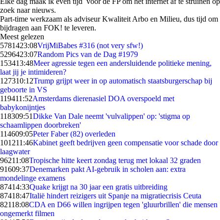
Elke dag maak ik even tijd voor de FP om het internet af te struinen op
zoek naar nieuws.
Part-time werkzaam als adviseur Kwaliteit Arbo en Milieu, dus tijd om
bijdragen aan FOK! te leveren.
Meest gelezen
57814
23:08
VrijMiBabes #316 (not very sfw!)
52964
23:07
Random Pics van de Dag #1979
1534
13:48
Meer agressie tegen een andersluidende politieke mening,
laat jij je intimideren?
1273
10:12
Trump grijpt weer in op automatisch staatsburgerschap bij
geboorte in VS
1194
11:52
Amsterdams dierenasiel DOA overspoeld met
babykonijntjes
1183
09:51
Dikke Van Dale neemt 'vulvalippen' op: 'stigma op
schaamlippen doorbreken'
1146
09:05
Peter Faber (82) overleden
1012
11:46
Kabinet geeft bedrijven geen compensatie voor schade door
laagwater
962
11:08
Tropische hitte keert zondag terug met lokaal 32 graden
916
09:37
Denemarken pakt AI-gebruik in scholen aan: extra
mondelinge examens
874
14:33
Quake krijgt na 30 jaar een gratis uitbreiding
874
18:47
Italië hindert reizigers uit Spanje na migratiecrisis Ceuta
821
18:08
CDA en D66 willen ingrijpen tegen 'gluurbrillen' die mensen
ongemerkt filmen