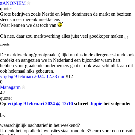
#ANONIEM
quote:
Grote bedrijven zoals Nestlé en Mars domineren de markt en bezitten
steeds meer dierenkliniekketens
Waar kennen we dat toch van
Oh nee, daar zou marktwerking alles juist veel goedkoper maken
of
zoiets
De marktwerking(grootgraaien) lijkt nu dus in de diergeneeskunde ook
ontdekt en aangezien we in Nederland een bijzonder warm hart
hebben voor graaiende ondernemers gaat er ook waarschijnlijk aan dit
ook helemaal niks gebeuren.
vrijdag 9 februari 2024, 12:33 uur
#12
0
Managarm
42
quote:
Op
vrijdag 9 februari 2024 @ 12:16
schreef
Jippie
het volgende:
[..]
waarschijnlijk nachttarief in het weekend?
Ik denk het, op allerlei websites staat rond de 35 euro voor een consult.