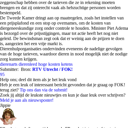
zeggenschap hebben over de tarieven die ze in rekening moeten
brengen en dat zij onterecht vaak als hebzuchtige personen worden
bestempeld.
De Tweede Kamer dringt aan op maatregelen, zoals het instellen van
een prijsplafond en een stop op overnames, om de kosten van
diergeneeskundige zorg onder controle te houden. Minister Piet Adema
is bezorgd over de prijsstijgingen, maar tot actie heeft het nog niet
geleid. De bewindsman zegt ook dat er weinig aan de prijzen te doen
is, aangezien het een vrije markt is.
Dierenhulporganisaties ondervinden eveneens de nadelige gevolgen
van de hoge tarieven, waardoor dieren in nood mogelijk niet de nodige
zorg kunnen krijgen.
dierenarts
dierenleed
hoge kosten
ketens
Submitter:
Bron:
RTV Utrecht / FOK!
95
Help ons; deel dit item als je het leuk vond
Heb je een leuk of interessant bericht gevonden dat je graag op FOK!
terug ziet?
Tip ons dan via de submit!
Zoek jij altijd de leukste nieuwtjes en kun je daar leuk over schrijven?
Meld je aan als nieuwsposter!
Jippie