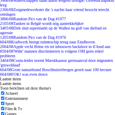
59
06/08
Waterschappen slaan alarm wegens droogte: Gereedschapskist
leeg
23
06/08
Zorgmedewerkster die 's nachts haar vriend bezocht terecht
ontslagen
38
06/08
Random Pics van de Dag #1977
21
05/08
Tanken in België wordt nóg aantrekkelijker
34
05/08
Dirk sluit supermarkt op de Wallen na golf van diefstal en
agressie
12
05/08
Random Pics van de Dag #1976
6
04/08
Kraftwerk brengt ruimteschip terug naar Eindhoven
20
04/08
Apple vecht Britse eis tot inbouwen backdoor in iCloud aan
85
04/08
'Witte' mannen discrimineren is volgens OM geen enkel
probleem
34
04/08
Ceuta-leider noemt Marokkaanse grensaanval door migranten
'gruweldaad'
6
04/08
Grote natuurbrand Boschhuizerbergen groeit naar 100 hectare
6
04/08
FOK! was even down
Laatste items
Laatste items
Toon berichten uit deze thema's
Actueel
Entertainment
Sport
Film & Tv
Games