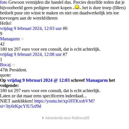
foto
Gewoon vermijden die handel dus. Precies dezelfde reden dat je
bijvoorbeeld geen pedigree moet kopen
het is dure troep (fillers)
bedoelt puur om winst te maken en niet om daadwerkelijk iets toe
toevoegen aan de wereld/dieren
Hello!
vrijdag 9 februari 2024, 12:03 uur
#6
9
Managarm
42
180 tot 297 euro voor een consult, dat is echt achterlijk.
vrijdag 9 februari 2024, 12:08 uur
#7
1
Bocaj
47th President.
quote:
Op
vrijdag 9 februari 2024 @ 12:03
schreef
Managarm
het
volgende:
180 tot 297 euro voor een consult, dat is echt achterlijk.
Laten ze dat maar eens specificeren inderdaad...
NIET aanklikken!
https://youtu.be/xp18TKxsbVM?
si=3ty6rKpcYlU5zf9d
▼ Advertentie door Refinery89