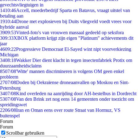
gevechtsvliegtuigen in
14
10:46
Accell, moederbedrijf Sparta en Batavus, vraagt uitstel van
betaling aan
19
10:44
Drone met explosieven bij Duits vliegveld voedt vrees voor
hybride aanval
39
09:53
Vinted-foto's van vrouwen massaal gedeeld op seksfora
3
09:33
XBOX platform krijgt zijn eigen "Platinum" achievements dit
jaar
46
09:22
Progressieve Democraat El-Sayed wint nipt voorverkiezing
Michigan
34
08:18
Wakker Dier dient klacht in tegen insectenfabriek Protix om
duurzaamheidsclaims
85
07/08
'Witte' mannen discrimineren is volgens OM geen enkel
probleem
27
07/08
Doden bij Oekraïense droneaanvallen op Moskou en Sint-
Petersburg
34
07/08
Kind overleden na aanrijding door AH-bestelbus in Dordrecht
53
07/08
Van den Brink zet nog eens 14 gemeenten onder toezicht om
spreidingswet
22
06/08
Iran en Oman eens over route Straat van Hormuz, VS
buitenspel
Forum
Forum
Scrollbar gebruiken