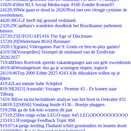
118
20:45
Het RLS Social Media-topic #160 Zonder Kolonel!!
241
20:39
Wie gaan er dood in 2026?Post met een vleugje cynisme de
overledenen.
44
20:30
GGZ heeft mij gezond verklaard.
23
20:29
Capibara's wandelen doodleuk het Braziliaanse parlement
binnen
257
20:25
[UFO/UAP] #16 The Age of Disclosure
137
20:20
[Wielrennen #616] Brennan!
10
20:13
[gratis] Videogames Part 9: Gratis en free-to-play games!
43
19:50
[Voorspellen] Voorspel de eindstand van de Eredivisie
2026/2027
7
19:48
Dries Roelvink spreekt vakantieganger aan om gele zwembroek
49
19:46
Woningtekort: dus ga je woningen slopen, logisch
241
19:46
Top 2000 Editie 2025 #243 Alle dikzakken willen op je
lijken
4
19:42
Last minute balie Schiphol
8
19:39
[2023] Australië: Voyager - Promise #2 - Ze komen naar
Tilburg
74
19:36
Een tactische/militaire analyse van het front in Oekraïne #31
148
19:32
[SBS6] Vandaag Inside #136 - Boekje pluggen.
5
19:29
Ik ga de fok-toto winnen dit jaar
273
19:25
Het enige echte LEGO-topic #45 LEGOOOOOOOOOOO
235
19:13
Frontpage Feedback Topic #60
9
19:07
14-jarige leerling Thailand schiet grootouders en leraren dood
14
19:06
Prijs Bar le duc rood in het buitenland