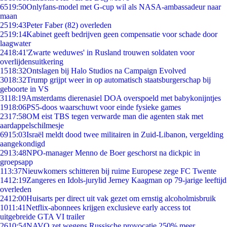
65
19:50
Onlyfans-model met G-cup wil als NASA-ambassadeur naar
maan
25
19:43
Peter Faber (82) overleden
25
19:14
Kabinet geeft bedrijven geen compensatie voor schade door
laagwater
24
18:41
'Zwarte weduwes' in Rusland trouwen soldaten voor
overlijdensuitkering
15
18:32
Ontslagen bij Halo Studios na Campaign Evolved
30
18:32
Trump grijpt weer in op automatisch staatsburgerschap bij
geboorte in VS
31
18:19
Amsterdams dierenasiel DOA overspoeld met babykonijntjes
19
18:06
PS5-doos waarschuwt voor einde fysieke games
23
17:58
OM eist TBS tegen verwarde man die agenten stak met
aardappelschilmesje
69
15:03
Israël meldt dood twee militairen in Zuid-Libanon, vergelding
aangekondigd
29
13:48
NPO-manager Menno de Boer geschorst na dickpic in
groepsapp
1
13:37
Nieuwkomers schitteren bij ruime Europese zege FC Twente
14
12:19
Zangeres en Idols-jurylid Jerney Kaagman op 79-jarige leeftijd
overleden
24
12:00
Huisarts per direct uit vak gezet om ernstig alcoholmisbruik
10
11:41
Netflix-abonnees krijgen exclusieve early access tot
uitgebreide GTA VI trailer
26
10:54
NAVO zet wegens Russische provocatie 250% meer