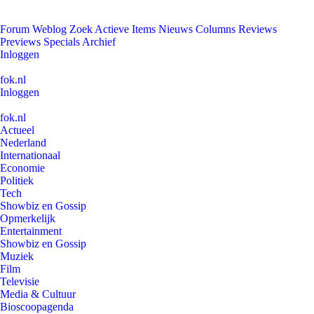
Forum
Weblog
Zoek
Actieve Items
Nieuws
Columns
Reviews
Previews
Specials
Archief
Inloggen
fok.nl
Inloggen
fok.nl
Actueel
Nederland
Internationaal
Economie
Politiek
Tech
Showbiz en Gossip
Opmerkelijk
Entertainment
Showbiz en Gossip
Muziek
Film
Televisie
Media & Cultuur
Bioscoopagenda