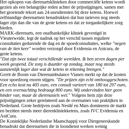
Het opkopen van dierenartsklinieken door commerciële ketens wordt
gezien als een belangrijke reden achter de prijsstijgingen, samen met
het groeiende tekort aan 24-uursdiensten bij deze ketens. Hoewel
zelfstandige dierenartsen benadrukken dat hun tarieven nog steeds
lager zijn dan die van de grote ketens en dat ze toegankelijkere zorg
bieden.
MARK-dierenarts, een onafhankelijke kliniek gevestigd in
Vleuterweide, legt de nadruk op het verschil tussen reguliere
consultaties gedurende de dag en de spoedconsultaties, welke
"negen
van de tien keer"
worden verzorgd door Evidensia en Anicura, de
grote ketens.
"Dat zijn twee totaal verschillende werelden. Ik ben zeven dagen per
week geopend. De zorg is duurder op zondag, maar nog steeds
aanzienlijk lager dan wat de ketens in rekening brengen."
Gerrit de Boom van Dierenambulance Vianen merkt op dat de kosten
voor spoedzorg enorm stijgen.
"De prijzen zijn echt omhooggeschoten.
Een echo kost nu 405 euro, een consult varieert van 180 tot 297 euro,
en een overnachting bedraagt 800 euro. Wij ondervinden hier geen
hinder van, maar de dierenasiels wel."
Volgens hem zijn deze
prijsstijgingen zeker gerelateerd aan de overnames van praktijken in
Nederland. Grote bedrijven zoals Nestlé en Mars domineren de markt
en bezitten steeds meer dierenkliniekketens, zoals IVC Evidensia en
AniCura.
De Koninklijke Nederlandse Maatschappij voor Diergeneeskunde
benadrukt dat dierenartsen die in loondienst werken weinig