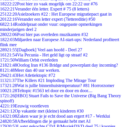
182
22:22
Post hier zo vaak mogelijk om 22:22 uur #76
16
22:21
Verander één letter. Expert # 75 (8 letters)
251
22:20
Asielzoekers #22 : Het Europese migratiepact gaat in
201
22:16
Verander een letter expert (7lettereditie) #50
68
22:14
Roddelpraat onder vuur: ongepaste opmerkingen
minderjarigen deel 2
280
22:06
Post hier pas overleden muzikanten #32
18
22:03
Miljarden naar Europese AI-start-ups: Nederland profiteert
flink mee
289
21:55
[Dagboek] Veel aan hoofd - Deel 27
161
21:54
Via Pecunia - Het geld ligt op straat! #2
17
21:50
William Orbit overleden
218
21:48
Oorlog Iran #136 Bridge and powerplant day incoming?
81
21:48
Meer dan 40 uur werken.
294
21:43
Het Atletiektopic #72
113
21:37
The Killers #21 Imploding The Mirage Tour
173
21:28
Wat is jullie binnenhuistemperatuur? #81 Horrorzomer
100
21:28
Teltopic #1563 tel door en door en door....
17
21:26
[HBO] Stuart Fails to Save the Universe (Big Bang Theory
spinoff)
42
21:19
Eeuwig voortleven
24
21:12
Op vakantie met (kleine) kinderen #30
143
21:08
Zaken waar je je echt dood aan ergert #17 - Werklui
248
20:58
Afbeeldingen die je gemaakt hebt met AI
179
20:53
Laatst gekochte CD/LP/MuziekDVD deel 75 | koopjes