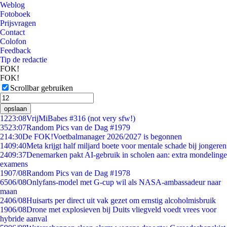
Weblog
Fotoboek
Prijsvragen
Contact
Colofon
Feedback
Tip de redactie
FOK!
FOK!
Scrollbar gebruiken
opslaan
12
23:08
VrijMiBabes #316 (not very sfw!)
35
23:07
Random Pics van de Dag #1979
2
14:30
De FOK!Voetbalmanager 2026/2027 is begonnen
14
09:40
Meta krijgt half miljard boete voor mentale schade bij jongeren
24
09:37
Denemarken pakt AI-gebruik in scholen aan: extra mondelinge
examens
19
07/08
Random Pics van de Dag #1978
65
06/08
Onlyfans-model met G-cup wil als NASA-ambassadeur naar
maan
24
06/08
Huisarts per direct uit vak gezet om ernstig alcoholmisbruik
19
06/08
Drone met explosieven bij Duits vliegveld voedt vrees voor
hybride aanval