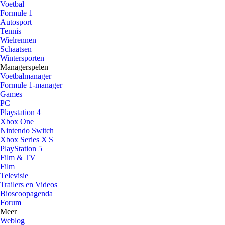
Voetbal
Formule 1
Autosport
Tennis
Wielrennen
Schaatsen
Wintersporten
Managerspelen
Voetbalmanager
Formule 1-manager
Games
PC
Playstation 4
Xbox One
Nintendo Switch
Xbox Series X|S
PlayStation 5
Film & TV
Film
Televisie
Trailers en Videos
Bioscoopagenda
Forum
Meer
Weblog