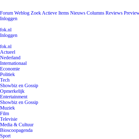
Forum
Weblog
Zoek
Actieve Items
Nieuws
Columns
Reviews
Previe
Inloggen
fok.nl
Inloggen
fok.nl
Actueel
Nederland
Internationaal
Economie
Politiek
Tech
Showbiz en Gossip
Opmerkelijk
Entertainment
Showbiz en Gossip
Muziek
Film
Televisie
Media & Cultuur
Bioscoopagenda
Sport