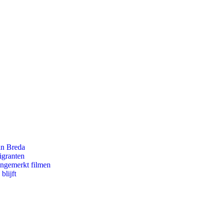
an Breda
igranten
ongemerkt filmen
blijft