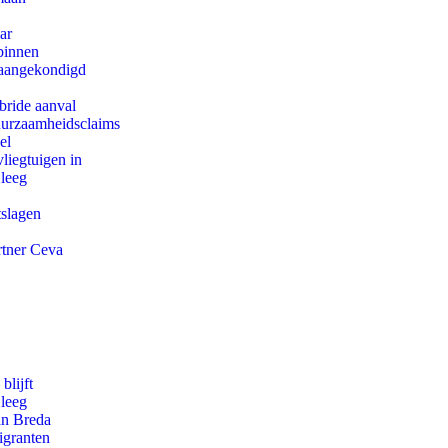
ar
binnen
g aangekondigd
bride aanval
duurzaamheidsclaims
el
iegtuigen in
 leeg
tslagen
rtner Ceva
blijft
 leeg
an Breda
igranten