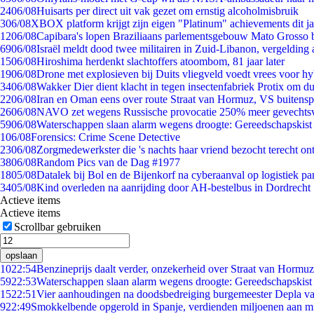
24
06/08
Huisarts per direct uit vak gezet om ernstig alcoholmisbruik
3
06/08
XBOX platform krijgt zijn eigen "Platinum" achievements dit ja
12
06/08
Capibara's lopen Braziliaans parlementsgebouw Mato Grosso 
69
06/08
Israël meldt dood twee militairen in Zuid-Libanon, vergeldin
15
06/08
Hiroshima herdenkt slachtoffers atoombom, 81 jaar later
19
06/08
Drone met explosieven bij Duits vliegveld voedt vrees voor hy
34
06/08
Wakker Dier dient klacht in tegen insectenfabriek Protix om 
22
06/08
Iran en Oman eens over route Straat van Hormuz, VS buitensp
26
06/08
NAVO zet wegens Russische provocatie 250% meer gevechtsvl
59
06/08
Waterschappen slaan alarm wegens droogte: Gereedschapskist
1
06/08
Forensics: Crime Scene Detective
23
06/08
Zorgmedewerkster die 's nachts haar vriend bezocht terecht on
38
06/08
Random Pics van de Dag #1977
18
05/08
Datalek bij Bol en de Bijenkorf na cyberaanval op logistiek pa
34
05/08
Kind overleden na aanrijding door AH-bestelbus in Dordrecht
Actieve items
Actieve items
Scrollbar gebruiken
opslaan
10
22:54
Benzineprijs daalt verder, onzekerheid over Straat van Hormuz 
59
22:53
Waterschappen slaan alarm wegens droogte: Gereedschapskist
15
22:51
Vier aanhoudingen na doodsbedreiging burgemeester Depla v
9
22:49
Smokkelbende opgerold in Spanje, verdienden miljoenen aan m