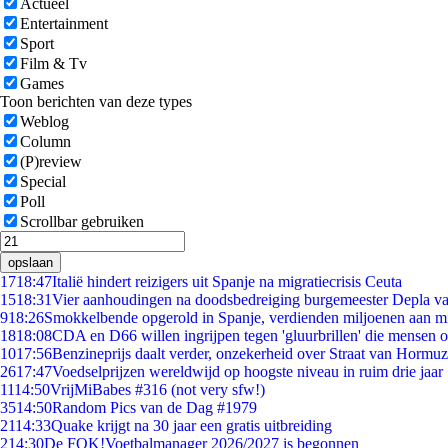
Actueel
Entertainment
Sport
Film & Tv
Games
Toon berichten van deze types
Weblog
Column
(P)review
Special
Poll
Scrollbar gebruiken
opslaan
17
18:47
Italië hindert reizigers uit Spanje na migratiecrisis Ceuta
15
18:31
Vier aanhoudingen na doodsbedreiging burgemeester Depla v
9
18:26
Smokkelbende opgerold in Spanje, verdienden miljoenen aan m
18
18:08
CDA en D66 willen ingrijpen tegen 'gluurbrillen' die mensen 
10
17:56
Benzineprijs daalt verder, onzekerheid over Straat van Hormuz 
26
17:47
Voedselprijzen wereldwijd op hoogste niveau in ruim drie jaar
11
14:50
VrijMiBabes #316 (not very sfw!)
35
14:50
Random Pics van de Dag #1979
21
14:33
Quake krijgt na 30 jaar een gratis uitbreiding
2
14:30
De FOK!Voetbalmanager 2026/2027 is begonnen