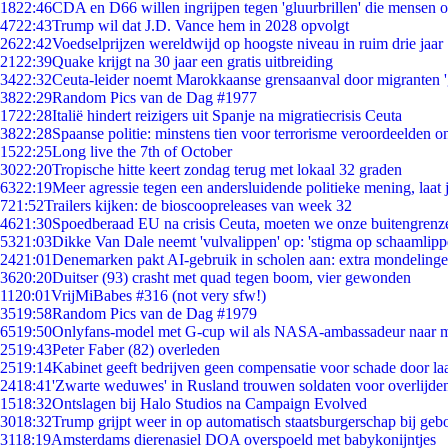
18
22:46
CDA en D66 willen ingrijpen tegen 'gluurbrillen' die mensen 
47
22:43
Trump wil dat J.D. Vance hem in 2028 opvolgt
26
22:42
Voedselprijzen wereldwijd op hoogste niveau in ruim drie jaar
21
22:39
Quake krijgt na 30 jaar een gratis uitbreiding
34
22:32
Ceuta-leider noemt Marokkaanse grensaanval door migranten 
38
22:29
Random Pics van de Dag #1977
17
22:28
Italië hindert reizigers uit Spanje na migratiecrisis Ceuta
38
22:28
Spaanse politie: minstens tien voor terrorisme veroordeelden 
15
22:25
Long live the 7th of October
30
22:20
Tropische hitte keert zondag terug met lokaal 32 graden
63
22:19
Meer agressie tegen een andersluidende politieke mening, laat j
7
21:52
Trailers kijken: de bioscoopreleases van week 32
46
21:30
Spoedberaad EU na crisis Ceuta, moeten we onze buitengrenz
53
21:03
Dikke Van Dale neemt 'vulvalippen' op: 'stigma op schaamlip
24
21:01
Denemarken pakt AI-gebruik in scholen aan: extra mondeling
36
20:20
Duitser (93) crasht met quad tegen boom, vier gewonden
11
20:01
VrijMiBabes #316 (not very sfw!)
35
19:58
Random Pics van de Dag #1979
65
19:50
Onlyfans-model met G-cup wil als NASA-ambassadeur naar 
25
19:43
Peter Faber (82) overleden
25
19:14
Kabinet geeft bedrijven geen compensatie voor schade door la
24
18:41
'Zwarte weduwes' in Rusland trouwen soldaten voor overlijden
15
18:32
Ontslagen bij Halo Studios na Campaign Evolved
30
18:32
Trump grijpt weer in op automatisch staatsburgerschap bij geb
31
18:19
Amsterdams dierenasiel DOA overspoeld met babykonijntjes