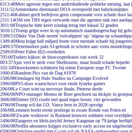
63
13:48
Meer agressie tegen een andersluidende politieke mening, laat j
31
11:52
Amsterdams dierenasiel DOA overspoeld met babykonijntjes
25
11:46
Kabinet geeft bedrijven geen compensatie voor schade door la
23
11:14
OM eist TBS tegen verwarde man die agenten stak met aardap
30
11:08
Tropische hitte keert zondag terug met lokaal 32 graden
30
10:12
Trump grijpt weer in op automatisch staatsburgerschap bij geb
53
09:51
Dikke Van Dale neemt 'vulvalippen' op: 'stigma op schaamlip
13
09:40
Meta krijgt half miljard boete voor mentale schade bij jongeren
24
09:37
Denemarken pakt AI-gebruik in scholen aan: extra mondeling
25
09:05
Peter Faber (82) overleden
7
05:00
Trailers kijken: de bioscoopreleases van week 32
0
03:37
Ajax veel te sterk voor Shelbourne, maar houdt schade beperkt
1
02:34
Nieuwkomers schitteren bij ruime Europese zege FC Twente
19
00:45
Random Pics van de Dag #1978
15
06/08
Ontslagen bij Halo Studios na Campaign Evolved
19
06/08
PS5-doos waarschuwt voor einde fysieke games
2
06/08
Le Court wint na nerveuze finale, Pieterse derde
29
06/08
NPO-manager Menno de Boer geschorst na dickpic in groeps
36
06/08
Duitser (93) crasht met quad tegen boom, vier gewonden
47
06/08
Trump wil dat J.D. Vance hem in 2028 opvolgt
1
06/08
Lemmen boekt eerste profzege in zware Ronde van Polen-rit
24
06/08
'Zwarte weduwes' in Rusland trouwen soldaten voor overlijden
14
06/08
Zangeres en Idols-jurylid Jerney Kaagman op 79-jarige leeftij
10
06/08
Netflix-abonnees krijgen exclusieve early access tot uitgebreid
65
06/08
Onlyfans-model met G-cup wil als NASA-ambassadeur naar 