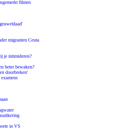
ongemerkt filmen
'gruweldaad'
onder migranten Ceuta
ij je intimideren?
en beter bewaken?
pen doorbreken'
e examens
maan
agwater
suitkering
oorte in VS