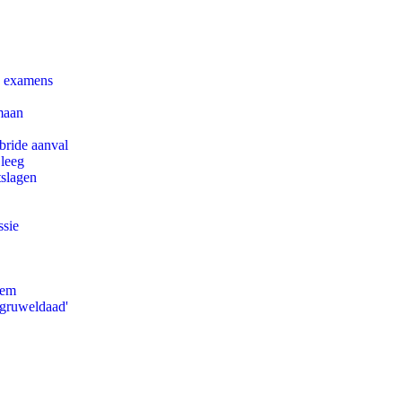
e examens
maan
bride aanval
 leeg
tslagen
ssie
eem
'gruweldaad'