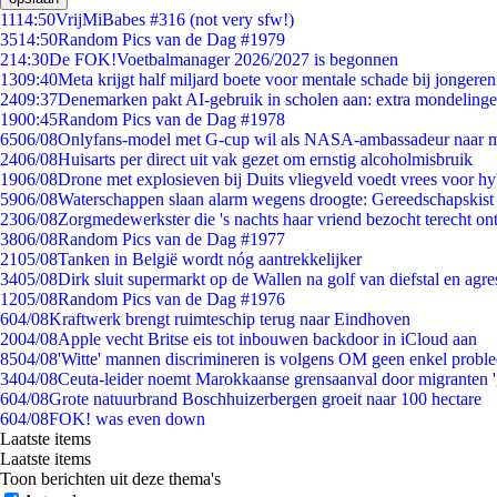
11
14:50
VrijMiBabes #316 (not very sfw!)
35
14:50
Random Pics van de Dag #1979
2
14:30
De FOK!Voetbalmanager 2026/2027 is begonnen
13
09:40
Meta krijgt half miljard boete voor mentale schade bij jongeren
24
09:37
Denemarken pakt AI-gebruik in scholen aan: extra mondeling
19
00:45
Random Pics van de Dag #1978
65
06/08
Onlyfans-model met G-cup wil als NASA-ambassadeur naar 
24
06/08
Huisarts per direct uit vak gezet om ernstig alcoholmisbruik
19
06/08
Drone met explosieven bij Duits vliegveld voedt vrees voor hy
59
06/08
Waterschappen slaan alarm wegens droogte: Gereedschapskist
23
06/08
Zorgmedewerkster die 's nachts haar vriend bezocht terecht on
38
06/08
Random Pics van de Dag #1977
21
05/08
Tanken in België wordt nóg aantrekkelijker
34
05/08
Dirk sluit supermarkt op de Wallen na golf van diefstal en agre
12
05/08
Random Pics van de Dag #1976
6
04/08
Kraftwerk brengt ruimteschip terug naar Eindhoven
20
04/08
Apple vecht Britse eis tot inbouwen backdoor in iCloud aan
85
04/08
'Witte' mannen discrimineren is volgens OM geen enkel probl
34
04/08
Ceuta-leider noemt Marokkaanse grensaanval door migranten 
6
04/08
Grote natuurbrand Boschhuizerbergen groeit naar 100 hectare
6
04/08
FOK! was even down
Laatste items
Laatste items
Toon berichten uit deze thema's