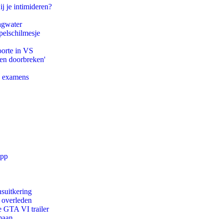
ij je intimideren?
agwater
pelschilmesje
oorte in VS
pen doorbreken'
e examens
app
suitkering
d overleden
e GTA VI trailer
maan