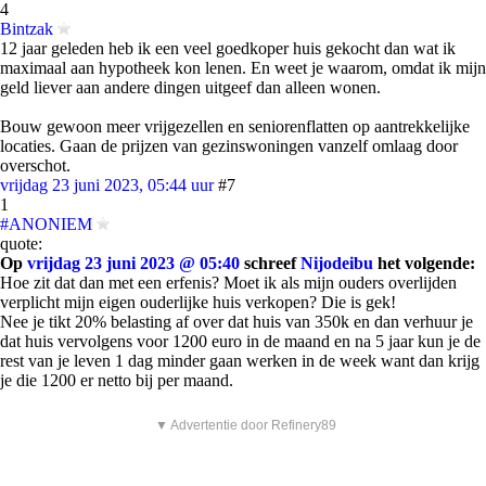
4
Bintzak
12 jaar geleden heb ik een veel goedkoper huis gekocht dan wat ik
maximaal aan hypotheek kon lenen. En weet je waarom, omdat ik mijn
geld liever aan andere dingen uitgeef dan alleen wonen.
Bouw gewoon meer vrijgezellen en seniorenflatten op aantrekkelijke
locaties. Gaan de prijzen van gezinswoningen vanzelf omlaag door
overschot.
vrijdag 23 juni 2023, 05:44 uur
#7
1
#ANONIEM
quote:
Op
vrijdag 23 juni 2023 @ 05:40
schreef
Nijodeibu
het volgende:
Hoe zit dat dan met een erfenis? Moet ik als mijn ouders overlijden
verplicht mijn eigen ouderlijke huis verkopen? Die is gek!
Nee je tikt 20% belasting af over dat huis van 350k en dan verhuur je
dat huis vervolgens voor 1200 euro in de maand en na 5 jaar kun je de
rest van je leven 1 dag minder gaan werken in de week want dan krijg
je die 1200 er netto bij per maand.
▼ Advertentie door Refinery89