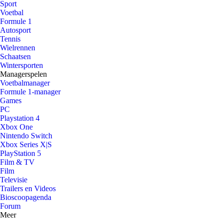
Sport
Voetbal
Formule 1
Autosport
Tennis
Wielrennen
Schaatsen
Wintersporten
Managerspelen
Voetbalmanager
Formule 1-manager
Games
PC
Playstation 4
Xbox One
Nintendo Switch
Xbox Series X|S
PlayStation 5
Film & TV
Film
Televisie
Trailers en Videos
Bioscoopagenda
Forum
Meer