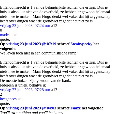
Eigendomsrecht is 1 van de belangrijkste rechten die er zijn. Dus je
huis is absoluut niet van de overheid, ze hebben er gewoon helemaal
niets mee te maken. Maar Hugo denkt wel vaker dat hij zeggenschap
heeft over dingen waar de grondwet zegt dat het niet zo is.
vrijdag 23 juni 2023, 07:24 uur
#12
0
madcap
quote:
Op
vrijdag 23 juni 2023 @ 07:19
schreef
Steakypeeky
het
volgende:
We leven toch niet in een communistische ramp?
Eigendomsrecht is 1 van de belangrijkste rechten die er zijn. Dus je
huis is absoluut niet van de overheid, ze hebben er gewoon helemaal
niets mee te maken. Maar Hugo denkt wel vaker dat hij zeggenschap
heeft over dingen waar de grondwet zegt dat het niet zo is.
De meeste huizen zijn gewoon van de bank.
Iedereen is uniek, behalve ik
vrijdag 23 juni 2023, 07:28 uur
#13
2
heegenees
quote:
Op
vrijdag 23 juni 2023 @ 04:03
schreef
Faazz
het volgende:
'You'll own nothing and you'll be happy'