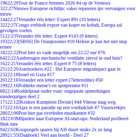
196
22:29
Tour de France femmes 2026 #4 op de Ventoux
3
22:27
Nieuwe Europese richtlijn: vaker repareren ipv vervangen voor
nieuw
144
22:27
Verander één letter: Expert #91 (10 letters)
32
22:27
Congo verbiedt export van koper en kobalt, Europa zal
gevolgen voelen
51
22:23
Verander één letter: Expert #143 (9 letters)
193
22:23
[SBS6] De Oranjezomer #10 Helene je kan het niet stop
ermee
182
22:22
Post hier zo vaak mogelijk om 22:22 uur #76
64
22:22
Aanbrengen mechanische ventilatie zinvol in oud huis?
16
22:21
Verander één letter. Expert # 75 (8 letters)
251
22:20
Asielzoekers #22 : Het Europese migratiepact gaat in
232
22:18
Israel en Gaza #17
201
22:16
Verander een letter expert (7lettereditie) #50
199
22:16
Politieke meme's en spotprenten #11
68
22:14
Roddelpraat onder vuur: ongepaste opmerkingen
minderjarigen deel 2
171
22:12
[Keuken Kampioen Divisie] #44 Vitesse mag weg
172
22:10
Ajax is een parodie op een voetbalclub #7 Vuurwerkjes
280
22:06
Post hier pas overleden muzikanten #32
18
22:03
Miljarden naar Europese AI-start-ups: Nederland profiteert
flink mee
94
22:02
Koopzegels sparen bij AH duurt straks 2x zo lang
289
21:55
[Dagboek] Veel aan hoofd - Deel 27