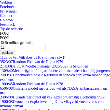
Weblog
Fotoboek
Prijsvragen
Contact
Colofon
Feedback
Tip de redactie
FOK!
FOK!
Scrollbar gebruiken
opslaan
11
23:08
VrijMiBabes #316 (not very sfw!)
35
23:07
Random Pics van de Dag #1979
2
14:30
De FOK!Voetbalmanager 2026/2027 is begonnen
13
09:40
Meta krijgt half miljard boete voor mentale schade bij jongeren
24
09:37
Denemarken pakt AI-gebruik in scholen aan: extra mondelinge
examens
19
00:45
Random Pics van de Dag #1978
65
06/08
Onlyfans-model met G-cup wil als NASA-ambassadeur naar
maan
24
06/08
Huisarts per direct uit vak gezet om ernstig alcoholmisbruik
19
06/08
Drone met explosieven bij Duits vliegveld voedt vrees voor
hybride aanval