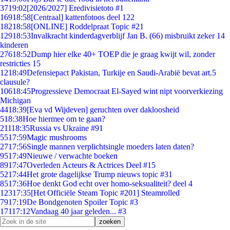
37
19:02
[2026/2027] Eredivisietoto #1
169
18:58
[Centraal] kattenfotoos deel 122
182
18:58
[ONLINE] Roddelpraat Topic #21
129
18:53
Invalkracht kinderdagverblijf Jan B. (66) misbruikt zeker 14
kinderen
276
18:52
Dump hier elke 40+ TOEP die je graag kwijt wil, zonder
restricties 15
12
18:49
Defensiepact Pakistan, Turkije en Saudi-Arabië bevat art.5
clausule?
106
18:45
Progressieve Democraat El-Sayed wint nipt voorverkiezing
Michigan
44
18:39
[Eva vd Wijdeven] geruchten over dakloosheid
5
18:38
Hoe hiermee om te gaan?
211
18:35
Russia vs Ukraine #91
55
17:59
Magic mushrooms
27
17:56
Single mannen verplichtsingle moeders laten daten?
95
17:49
Nieuwe / verwachte boeken
89
17:47
Overleden Acteurs & Actrices Deel #15
52
17:44
Het grote dagelijkse Trump nieuws topic #31
85
17:36
Hoe denkt God echt over homo-seksualiteit? deel 4
123
17:35
[Het Officiële Steam Topic #201] Steamrolled
79
17:19
De Bondgenoten Spoiler Topic #3
171
17:12
Vandaag 40 jaar geleden... #3