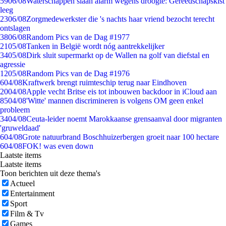
59
06/08
Waterschappen slaan alarm wegens droogte: Gereedschapskist
leeg
23
06/08
Zorgmedewerkster die 's nachts haar vriend bezocht terecht
ontslagen
38
06/08
Random Pics van de Dag #1977
21
05/08
Tanken in België wordt nóg aantrekkelijker
34
05/08
Dirk sluit supermarkt op de Wallen na golf van diefstal en
agressie
12
05/08
Random Pics van de Dag #1976
6
04/08
Kraftwerk brengt ruimteschip terug naar Eindhoven
20
04/08
Apple vecht Britse eis tot inbouwen backdoor in iCloud aan
85
04/08
'Witte' mannen discrimineren is volgens OM geen enkel
probleem
34
04/08
Ceuta-leider noemt Marokkaanse grensaanval door migranten
'gruweldaad'
6
04/08
Grote natuurbrand Boschhuizerbergen groeit naar 100 hectare
6
04/08
FOK! was even down
Laatste items
Laatste items
Toon berichten uit deze thema's
Actueel
Entertainment
Sport
Film & Tv
Games