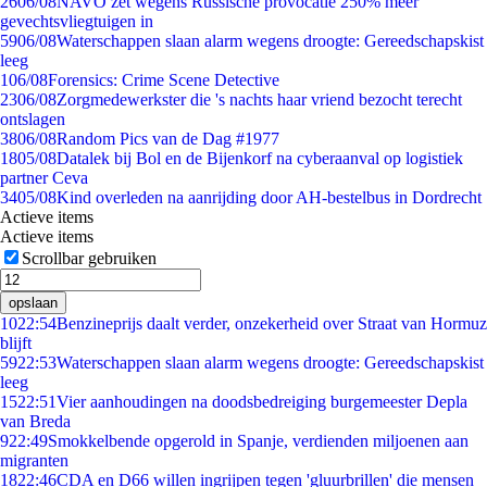
26
06/08
NAVO zet wegens Russische provocatie 250% meer
gevechtsvliegtuigen in
59
06/08
Waterschappen slaan alarm wegens droogte: Gereedschapskist
leeg
1
06/08
Forensics: Crime Scene Detective
23
06/08
Zorgmedewerkster die 's nachts haar vriend bezocht terecht
ontslagen
38
06/08
Random Pics van de Dag #1977
18
05/08
Datalek bij Bol en de Bijenkorf na cyberaanval op logistiek
partner Ceva
34
05/08
Kind overleden na aanrijding door AH-bestelbus in Dordrecht
Actieve items
Actieve items
Scrollbar gebruiken
opslaan
10
22:54
Benzineprijs daalt verder, onzekerheid over Straat van Hormuz
blijft
59
22:53
Waterschappen slaan alarm wegens droogte: Gereedschapskist
leeg
15
22:51
Vier aanhoudingen na doodsbedreiging burgemeester Depla
van Breda
9
22:49
Smokkelbende opgerold in Spanje, verdienden miljoenen aan
migranten
18
22:46
CDA en D66 willen ingrijpen tegen 'gluurbrillen' die mensen