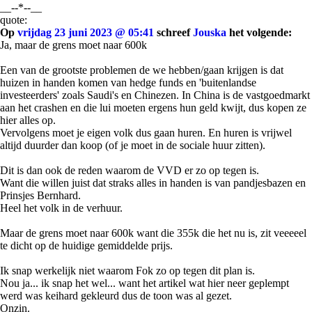
__--*--__
quote:
Op
vrijdag 23 juni 2023 @ 05:41
schreef
Jouska
het volgende:
Ja, maar de grens moet naar 600k
Een van de grootste problemen de we hebben/gaan krijgen is dat
huizen in handen komen van hedge funds en 'buitenlandse
investeerders' zoals Saudi's en Chinezen. In China is de vastgoedmarkt
aan het crashen en die lui moeten ergens hun geld kwijt, dus kopen ze
hier alles op.
Vervolgens moet je eigen volk dus gaan huren. En huren is vrijwel
altijd duurder dan koop (of je moet in de sociale huur zitten).
Dit is dan ook de reden waarom de VVD er zo op tegen is.
Want die willen juist dat straks alles in handen is van pandjesbazen en
Prinsjes Bernhard.
Heel het volk in de verhuur.
Maar de grens moet naar 600k want die 355k die het nu is, zit veeeeel
te dicht op de huidige gemiddelde prijs.
Ik snap werkelijk niet waarom Fok zo op tegen dit plan is.
Nou ja... ik snap het wel... want het artikel wat hier neer geplempt
werd was keihard gekleurd dus de toon was al gezet.
Onzin.