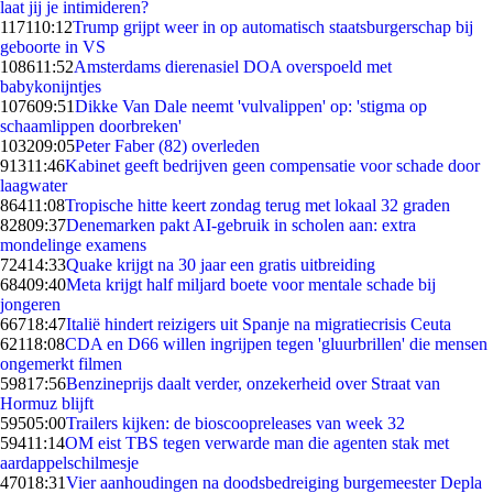
laat jij je intimideren?
1171
10:12
Trump grijpt weer in op automatisch staatsburgerschap bij
geboorte in VS
1086
11:52
Amsterdams dierenasiel DOA overspoeld met
babykonijntjes
1076
09:51
Dikke Van Dale neemt 'vulvalippen' op: 'stigma op
schaamlippen doorbreken'
1032
09:05
Peter Faber (82) overleden
913
11:46
Kabinet geeft bedrijven geen compensatie voor schade door
laagwater
864
11:08
Tropische hitte keert zondag terug met lokaal 32 graden
828
09:37
Denemarken pakt AI-gebruik in scholen aan: extra
mondelinge examens
724
14:33
Quake krijgt na 30 jaar een gratis uitbreiding
684
09:40
Meta krijgt half miljard boete voor mentale schade bij
jongeren
667
18:47
Italië hindert reizigers uit Spanje na migratiecrisis Ceuta
621
18:08
CDA en D66 willen ingrijpen tegen 'gluurbrillen' die mensen
ongemerkt filmen
598
17:56
Benzineprijs daalt verder, onzekerheid over Straat van
Hormuz blijft
595
05:00
Trailers kijken: de bioscoopreleases van week 32
594
11:14
OM eist TBS tegen verwarde man die agenten stak met
aardappelschilmesje
470
18:31
Vier aanhoudingen na doodsbedreiging burgemeester Depla