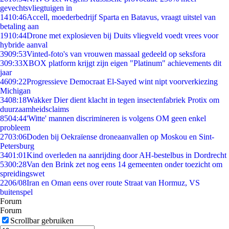
gevechtsvliegtuigen in
14
10:46
Accell, moederbedrijf Sparta en Batavus, vraagt uitstel van
betaling aan
19
10:44
Drone met explosieven bij Duits vliegveld voedt vrees voor
hybride aanval
39
09:53
Vinted-foto's van vrouwen massaal gedeeld op seksfora
3
09:33
XBOX platform krijgt zijn eigen "Platinum" achievements dit
jaar
46
09:22
Progressieve Democraat El-Sayed wint nipt voorverkiezing
Michigan
34
08:18
Wakker Dier dient klacht in tegen insectenfabriek Protix om
duurzaamheidsclaims
85
04:44
'Witte' mannen discrimineren is volgens OM geen enkel
probleem
27
03:06
Doden bij Oekraïense droneaanvallen op Moskou en Sint-
Petersburg
34
01:01
Kind overleden na aanrijding door AH-bestelbus in Dordrecht
53
00:28
Van den Brink zet nog eens 14 gemeenten onder toezicht om
spreidingswet
22
06/08
Iran en Oman eens over route Straat van Hormuz, VS
buitenspel
Forum
Forum
Scrollbar gebruiken