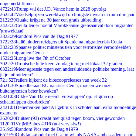
ongemerkt filmen
47
22:43
Trump wil dat J.D. Vance hem in 2028 opvolgt
26
22:42
Voedselprijzen wereldwijd op hoogste niveau in ruim drie jaar
21
22:39
Quake krijgt na 30 jaar een gratis uitbreiding
34
22:32
Ceuta-leider noemt Marokkaanse grensaanval door migranten
'gruweldaad'
38
22:29
Random Pics van de Dag #1977
17
22:28
Italië hindert reizigers uit Spanje na migratiecrisis Ceuta
38
22:28
Spaanse politie: minstens tien voor terrorisme veroordeelden
onder migranten Ceuta
15
22:25
Long live the 7th of October
30
22:20
Tropische hitte keert zondag terug met lokaal 32 graden
63
22:19
Meer agressie tegen een andersluidende politieke mening, laat
jij je intimideren?
7
21:52
Trailers kijken: de bioscoopreleases van week 32
46
21:30
Spoedberaad EU na crisis Ceuta, moeten we onze
buitengrenzen beter bewaken?
53
21:03
Dikke Van Dale neemt 'vulvalippen' op: 'stigma op
schaamlippen doorbreken'
24
21:01
Denemarken pakt AI-gebruik in scholen aan: extra mondelinge
examens
36
20:20
Duitser (93) crasht met quad tegen boom, vier gewonden
11
20:01
VrijMiBabes #316 (not very sfw!)
35
19:58
Random Pics van de Dag #1979
65
19:50
Onlyfans-model met G-cup wil als NASA-ambassadeur naar