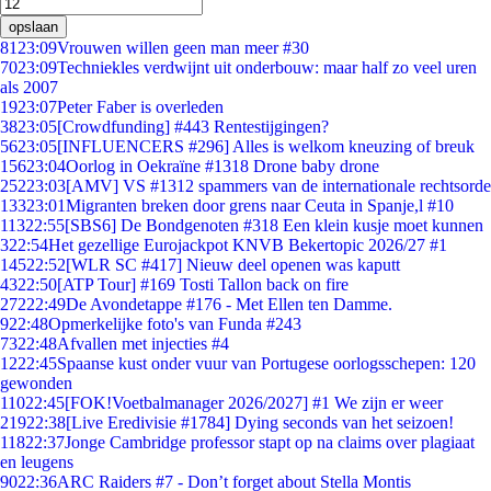
opslaan
81
23:09
Vrouwen willen geen man meer #30
70
23:09
Techniekles verdwijnt uit onderbouw: maar half zo veel uren
als 2007
19
23:07
Peter Faber is overleden
38
23:05
[Crowdfunding] #443 Rentestijgingen?
56
23:05
[INFLUENCERS #296] Alles is welkom kneuzing of breuk
156
23:04
Oorlog in Oekraïne #1318 Drone baby drone
252
23:03
[AMV] VS #1312 spammers van de internationale rechtsorde
133
23:01
Migranten breken door grens naar Ceuta in Spanje,l #10
113
22:55
[SBS6] De Bondgenoten #318 Een klein kusje moet kunnen
3
22:54
Het gezellige Eurojackpot KNVB Bekertopic 2026/27 #1
145
22:52
[WLR SC #417] Nieuw deel openen was kaputt
43
22:50
[ATP Tour] #169 Tosti Tallon back on fire
272
22:49
De Avondetappe #176 - Met Ellen ten Damme.
9
22:48
Opmerkelijke foto's van Funda #243
73
22:48
Afvallen met injecties #4
12
22:45
Spaanse kust onder vuur van Portugese oorlogsschepen: 120
gewonden
110
22:45
[FOK!Voetbalmanager 2026/2027] #1 We zijn er weer
219
22:38
[Live Eredivisie #1784] Dying seconds van het seizoen!
118
22:37
Jonge Cambridge professor stapt op na claims over plagiaat
en leugens
90
22:36
ARC Raiders #7 - Don’t forget about Stella Montis