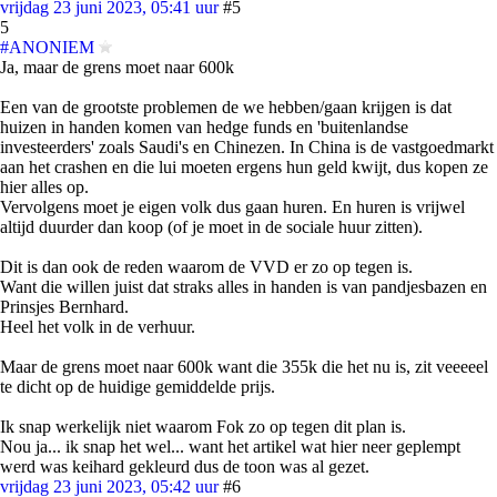
vrijdag 23 juni 2023, 05:41 uur
#5
5
#ANONIEM
Ja, maar de grens moet naar 600k
Een van de grootste problemen de we hebben/gaan krijgen is dat
huizen in handen komen van hedge funds en 'buitenlandse
investeerders' zoals Saudi's en Chinezen. In China is de vastgoedmarkt
aan het crashen en die lui moeten ergens hun geld kwijt, dus kopen ze
hier alles op.
Vervolgens moet je eigen volk dus gaan huren. En huren is vrijwel
altijd duurder dan koop (of je moet in de sociale huur zitten).
Dit is dan ook de reden waarom de VVD er zo op tegen is.
Want die willen juist dat straks alles in handen is van pandjesbazen en
Prinsjes Bernhard.
Heel het volk in de verhuur.
Maar de grens moet naar 600k want die 355k die het nu is, zit veeeeel
te dicht op de huidige gemiddelde prijs.
Ik snap werkelijk niet waarom Fok zo op tegen dit plan is.
Nou ja... ik snap het wel... want het artikel wat hier neer geplempt
werd was keihard gekleurd dus de toon was al gezet.
vrijdag 23 juni 2023, 05:42 uur
#6