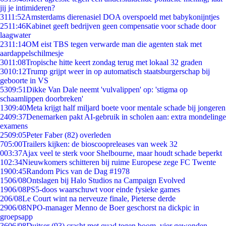
jij je intimideren?
31
11:52
Amsterdams dierenasiel DOA overspoeld met babykonijntjes
25
11:46
Kabinet geeft bedrijven geen compensatie voor schade door
laagwater
23
11:14
OM eist TBS tegen verwarde man die agenten stak met
aardappelschilmesje
30
11:08
Tropische hitte keert zondag terug met lokaal 32 graden
30
10:12
Trump grijpt weer in op automatisch staatsburgerschap bij
geboorte in VS
53
09:51
Dikke Van Dale neemt 'vulvalippen' op: 'stigma op
schaamlippen doorbreken'
13
09:40
Meta krijgt half miljard boete voor mentale schade bij jongeren
24
09:37
Denemarken pakt AI-gebruik in scholen aan: extra mondelinge
examens
25
09:05
Peter Faber (82) overleden
7
05:00
Trailers kijken: de bioscoopreleases van week 32
0
03:37
Ajax veel te sterk voor Shelbourne, maar houdt schade beperkt
1
02:34
Nieuwkomers schitteren bij ruime Europese zege FC Twente
19
00:45
Random Pics van de Dag #1978
15
06/08
Ontslagen bij Halo Studios na Campaign Evolved
19
06/08
PS5-doos waarschuwt voor einde fysieke games
2
06/08
Le Court wint na nerveuze finale, Pieterse derde
29
06/08
NPO-manager Menno de Boer geschorst na dickpic in
groepsapp
36
06/08
Duitser (93) crasht met quad tegen boom, vier gewonden