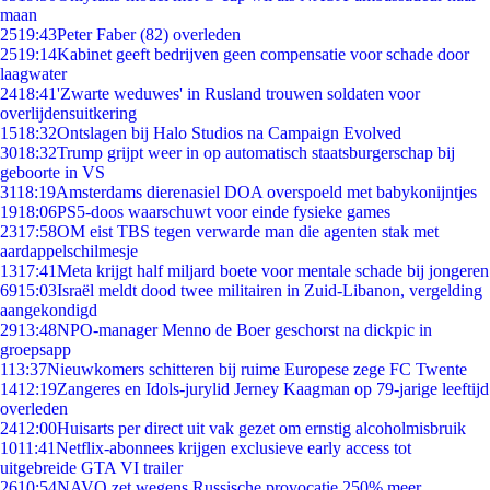
maan
25
19:43
Peter Faber (82) overleden
25
19:14
Kabinet geeft bedrijven geen compensatie voor schade door
laagwater
24
18:41
'Zwarte weduwes' in Rusland trouwen soldaten voor
overlijdensuitkering
15
18:32
Ontslagen bij Halo Studios na Campaign Evolved
30
18:32
Trump grijpt weer in op automatisch staatsburgerschap bij
geboorte in VS
31
18:19
Amsterdams dierenasiel DOA overspoeld met babykonijntjes
19
18:06
PS5-doos waarschuwt voor einde fysieke games
23
17:58
OM eist TBS tegen verwarde man die agenten stak met
aardappelschilmesje
13
17:41
Meta krijgt half miljard boete voor mentale schade bij jongeren
69
15:03
Israël meldt dood twee militairen in Zuid-Libanon, vergelding
aangekondigd
29
13:48
NPO-manager Menno de Boer geschorst na dickpic in
groepsapp
1
13:37
Nieuwkomers schitteren bij ruime Europese zege FC Twente
14
12:19
Zangeres en Idols-jurylid Jerney Kaagman op 79-jarige leeftijd
overleden
24
12:00
Huisarts per direct uit vak gezet om ernstig alcoholmisbruik
10
11:41
Netflix-abonnees krijgen exclusieve early access tot
uitgebreide GTA VI trailer
26
10:54
NAVO zet wegens Russische provocatie 250% meer