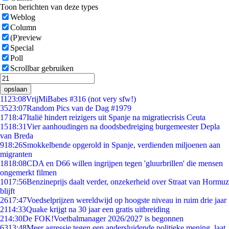
Toon berichten van deze types
Weblog
Column
(P)review
Special
Poll
Scrollbar gebruiken
opslaan
11
23:08
VrijMiBabes #316 (not very sfw!)
35
23:07
Random Pics van de Dag #1979
17
18:47
Italië hindert reizigers uit Spanje na migratiecrisis Ceuta
15
18:31
Vier aanhoudingen na doodsbedreiging burgemeester Depla
van Breda
9
18:26
Smokkelbende opgerold in Spanje, verdienden miljoenen aan
migranten
18
18:08
CDA en D66 willen ingrijpen tegen 'gluurbrillen' die mensen
ongemerkt filmen
10
17:56
Benzineprijs daalt verder, onzekerheid over Straat van Hormuz
blijft
26
17:47
Voedselprijzen wereldwijd op hoogste niveau in ruim drie jaar
21
14:33
Quake krijgt na 30 jaar een gratis uitbreiding
2
14:30
De FOK!Voetbalmanager 2026/2027 is begonnen
63
13:48
Meer agressie tegen een andersluidende politieke mening, laat