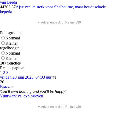
van Breda
443
03:37
Ajax veel te sterk voor Shelbourne, maar houdt schade
beperkt
▼ Advertentie door Refinery89
Font-grootte:
Normaal
Kleiner
regelhoogte :
Normaal
Kleiner
107 reacties
Reactiepagina:
1
2
3
vrijdag 23 juni 2023, 04:03 uur
#1
20
Faazz
'You'll own nothing and you'll be happy'
Vuurwerk vs. explosieven
▼ Advertentie door Refinery89