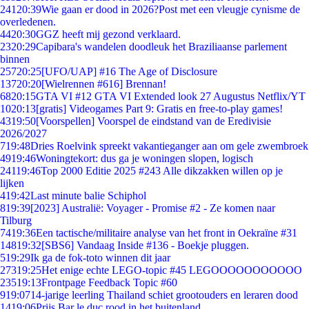
241
20:39
Wie gaan er dood in 2026?Post met een vleugje cynisme de
overledenen.
44
20:30
GGZ heeft mij gezond verklaard.
23
20:29
Capibara's wandelen doodleuk het Braziliaanse parlement
binnen
257
20:25
[UFO/UAP] #16 The Age of Disclosure
137
20:20
[Wielrennen #616] Brennan!
68
20:15
GTA VI #12 GTA VI Extended look 27 Augustus Netflix/YT
10
20:13
[gratis] Videogames Part 9: Gratis en free-to-play games!
43
19:50
[Voorspellen] Voorspel de eindstand van de Eredivisie
2026/2027
7
19:48
Dries Roelvink spreekt vakantieganger aan om gele zwembroek
49
19:46
Woningtekort: dus ga je woningen slopen, logisch
241
19:46
Top 2000 Editie 2025 #243 Alle dikzakken willen op je
lijken
4
19:42
Last minute balie Schiphol
8
19:39
[2023] Australië: Voyager - Promise #2 - Ze komen naar
Tilburg
74
19:36
Een tactische/militaire analyse van het front in Oekraïne #31
148
19:32
[SBS6] Vandaag Inside #136 - Boekje pluggen.
5
19:29
Ik ga de fok-toto winnen dit jaar
273
19:25
Het enige echte LEGO-topic #45 LEGOOOOOOOOOOO
235
19:13
Frontpage Feedback Topic #60
9
19:07
14-jarige leerling Thailand schiet grootouders en leraren dood
14
19:06
Prijs Bar le duc rood in het buitenland