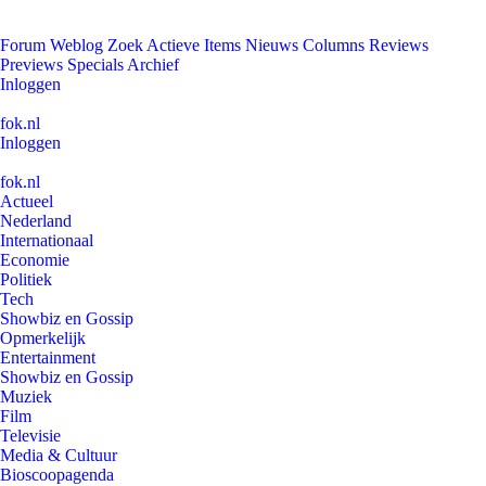
Forum
Weblog
Zoek
Actieve Items
Nieuws
Columns
Reviews
Previews
Specials
Archief
Inloggen
fok.nl
Inloggen
fok.nl
Actueel
Nederland
Internationaal
Economie
Politiek
Tech
Showbiz en Gossip
Opmerkelijk
Entertainment
Showbiz en Gossip
Muziek
Film
Televisie
Media & Cultuur
Bioscoopagenda