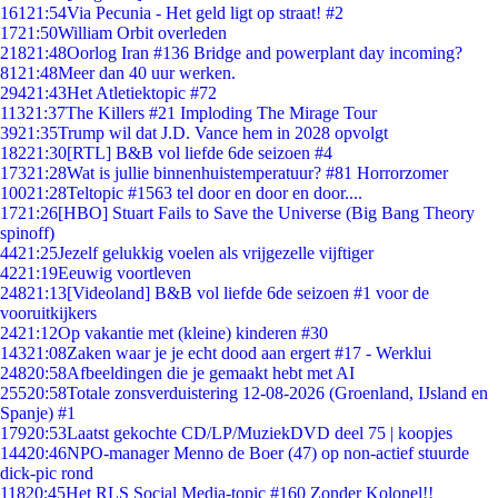
161
21:54
Via Pecunia - Het geld ligt op straat! #2
17
21:50
William Orbit overleden
218
21:48
Oorlog Iran #136 Bridge and powerplant day incoming?
81
21:48
Meer dan 40 uur werken.
294
21:43
Het Atletiektopic #72
113
21:37
The Killers #21 Imploding The Mirage Tour
39
21:35
Trump wil dat J.D. Vance hem in 2028 opvolgt
182
21:30
[RTL] B&B vol liefde 6de seizoen #4
173
21:28
Wat is jullie binnenhuistemperatuur? #81 Horrorzomer
100
21:28
Teltopic #1563 tel door en door en door....
17
21:26
[HBO] Stuart Fails to Save the Universe (Big Bang Theory
spinoff)
44
21:25
Jezelf gelukkig voelen als vrijgezelle vijftiger
42
21:19
Eeuwig voortleven
248
21:13
[Videoland] B&B vol liefde 6de seizoen #1 voor de
vooruitkijkers
24
21:12
Op vakantie met (kleine) kinderen #30
143
21:08
Zaken waar je je echt dood aan ergert #17 - Werklui
248
20:58
Afbeeldingen die je gemaakt hebt met AI
255
20:58
Totale zonsverduistering 12-08-2026 (Groenland, IJsland en
Spanje) #1
179
20:53
Laatst gekochte CD/LP/MuziekDVD deel 75 | koopjes
144
20:46
NPO-manager Menno de Boer (47) op non-actief stuurde
dick-pic rond
118
20:45
Het RLS Social Media-topic #160 Zonder Kolonel!!