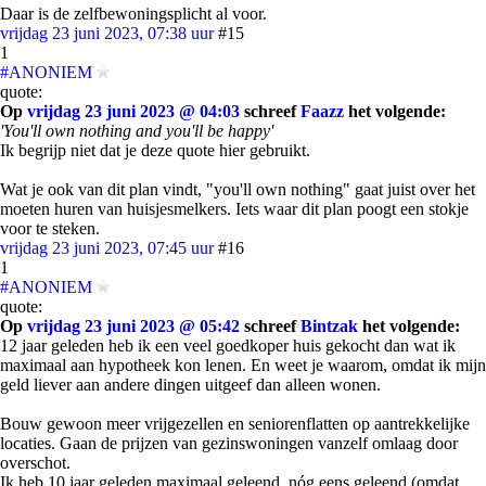
Daar is de zelfbewoningsplicht al voor.
vrijdag 23 juni 2023, 07:38 uur
#15
1
#ANONIEM
quote:
Op
vrijdag 23 juni 2023 @ 04:03
schreef
Faazz
het volgende:
'You'll own nothing and you'll be happy'
Ik begrijp niet dat je deze quote hier gebruikt.
Wat je ook van dit plan vindt, "you'll own nothing" gaat juist over het
moeten huren van huisjesmelkers. Iets waar dit plan poogt een stokje
voor te steken.
vrijdag 23 juni 2023, 07:45 uur
#16
1
#ANONIEM
quote:
Op
vrijdag 23 juni 2023 @ 05:42
schreef
Bintzak
het volgende:
12 jaar geleden heb ik een veel goedkoper huis gekocht dan wat ik
maximaal aan hypotheek kon lenen. En weet je waarom, omdat ik mijn
geld liever aan andere dingen uitgeef dan alleen wonen.
Bouw gewoon meer vrijgezellen en seniorenflatten op aantrekkelijke
locaties. Gaan de prijzen van gezinswoningen vanzelf omlaag door
overschot.
Ik heb 10 jaar geleden maximaal geleend, nóg eens geleend (omdat