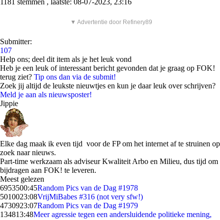
1181 stemmen , laatste: 08-07-2023, 23:16
▼ Advertentie door Refinery89
Submitter:
107
Help ons; deel dit item als je het leuk vond
Heb je een leuk of interessant bericht gevonden dat je graag op FOK!
terug ziet?
Tip ons dan via de submit!
Zoek jij altijd de leukste nieuwtjes en kun je daar leuk over schrijven?
Meld je aan als nieuwsposter!
Jippie
Elke dag maak ik even tijd voor de FP om het internet af te struinen op
zoek naar nieuws.
Part-time werkzaam als adviseur Kwaliteit Arbo en Milieu, dus tijd om
bijdragen aan FOK! te leveren.
Meest gelezen
69535
00:45
Random Pics van de Dag #1978
50100
23:08
VrijMiBabes #316 (not very sfw!)
47309
23:07
Random Pics van de Dag #1979
1348
13:48
Meer agressie tegen een andersluidende politieke mening,