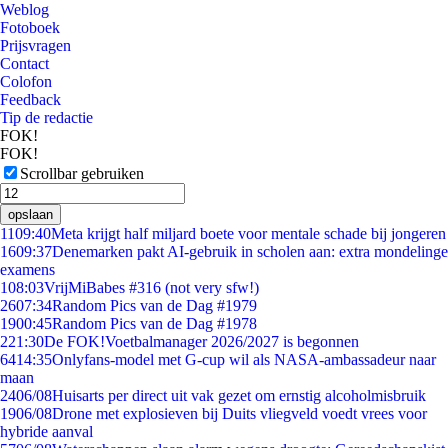
Weblog
Fotoboek
Prijsvragen
Contact
Colofon
Feedback
Tip de redactie
FOK!
FOK!
Scrollbar gebruiken
opslaan
11
09:40
Meta krijgt half miljard boete voor mentale schade bij jongeren
16
09:37
Denemarken pakt AI-gebruik in scholen aan: extra mondelinge
examens
1
08:03
VrijMiBabes #316 (not very sfw!)
26
07:34
Random Pics van de Dag #1979
19
00:45
Random Pics van de Dag #1978
2
21:30
De FOK!Voetbalmanager 2026/2027 is begonnen
64
14:35
Onlyfans-model met G-cup wil als NASA-ambassadeur naar
maan
24
06/08
Huisarts per direct uit vak gezet om ernstig alcoholmisbruik
19
06/08
Drone met explosieven bij Duits vliegveld voedt vrees voor
hybride aanval