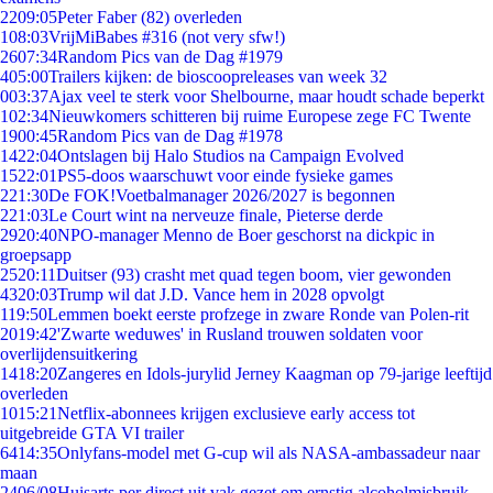
22
09:05
Peter Faber (82) overleden
1
08:03
VrijMiBabes #316 (not very sfw!)
26
07:34
Random Pics van de Dag #1979
4
05:00
Trailers kijken: de bioscoopreleases van week 32
0
03:37
Ajax veel te sterk voor Shelbourne, maar houdt schade beperkt
1
02:34
Nieuwkomers schitteren bij ruime Europese zege FC Twente
19
00:45
Random Pics van de Dag #1978
14
22:04
Ontslagen bij Halo Studios na Campaign Evolved
15
22:01
PS5-doos waarschuwt voor einde fysieke games
2
21:30
De FOK!Voetbalmanager 2026/2027 is begonnen
2
21:03
Le Court wint na nerveuze finale, Pieterse derde
29
20:40
NPO-manager Menno de Boer geschorst na dickpic in
groepsapp
25
20:11
Duitser (93) crasht met quad tegen boom, vier gewonden
43
20:03
Trump wil dat J.D. Vance hem in 2028 opvolgt
1
19:50
Lemmen boekt eerste profzege in zware Ronde van Polen-rit
20
19:42
'Zwarte weduwes' in Rusland trouwen soldaten voor
overlijdensuitkering
14
18:20
Zangeres en Idols-jurylid Jerney Kaagman op 79-jarige leeftijd
overleden
10
15:21
Netflix-abonnees krijgen exclusieve early access tot
uitgebreide GTA VI trailer
64
14:35
Onlyfans-model met G-cup wil als NASA-ambassadeur naar
maan
24
06/08
Huisarts per direct uit vak gezet om ernstig alcoholmisbruik