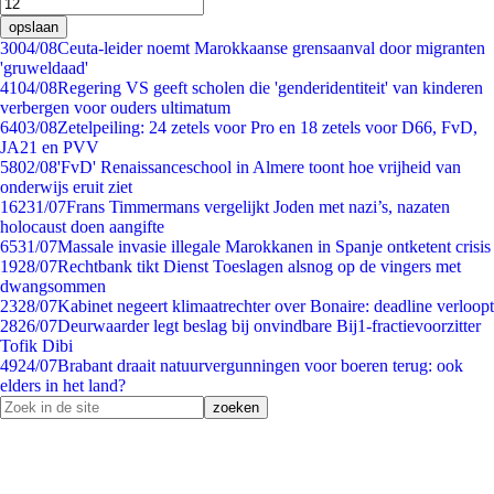
opslaan
30
04/08
Ceuta-leider noemt Marokkaanse grensaanval door migranten
'gruweldaad'
41
04/08
Regering VS geeft scholen die 'genderidentiteit' van kinderen
verbergen voor ouders ultimatum
64
03/08
Zetelpeiling: 24 zetels voor Pro en 18 zetels voor D66, FvD,
JA21 en PVV
58
02/08
'FvD' Renaissanceschool in Almere toont hoe vrijheid van
onderwijs eruit ziet
162
31/07
Frans Timmermans vergelijkt Joden met nazi’s, nazaten
holocaust doen aangifte
65
31/07
Massale invasie illegale Marokkanen in Spanje ontketent crisis
19
28/07
Rechtbank tikt Dienst Toeslagen alsnog op de vingers met
dwangsommen
23
28/07
Kabinet negeert klimaatrechter over Bonaire: deadline verloopt
28
26/07
Deurwaarder legt beslag bij onvindbare Bij1-fractievoorzitter
Tofik Dibi
49
24/07
Brabant draait natuurvergunningen voor boeren terug: ook
elders in het land?