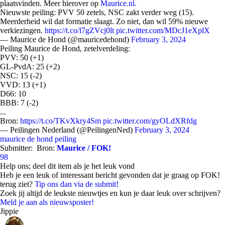
plaatsvinden. Meer hierover op
Maurice.nl.
Nieuwste peiling: PVV 50 zetels, NSC zakt verder weg (15).
Meerderheid wil dat formatie slaagt. Zo niet, dan wil 59% nieuwe
verkiezingen.
https://t.co/l7gZVcj0lt
pic.twitter.com/MDcJ1eXplX
— Maurice de Hond (@mauricedehond)
February 3, 2024
Peiling Maurice de Hond, zetelverdeling:
PVV: 50 (+1)
GL-PvdA: 25 (+2)
NSC: 15 (-2)
VVD: 13 (+1)
D66: 10
BBB: 7 (-2)
...
Bron:
https://t.co/TKvXkry4Sm
pic.twitter.com/gyOLdXRfdg
— Peilingen Nederland (@PeilingenNed)
February 3, 2024
maurice de hond
peiling
Submitter:
Bron:
Maurice / FOK!
98
Help ons; deel dit item als je het leuk vond
Heb je een leuk of interessant bericht gevonden dat je graag op FOK!
terug ziet?
Tip ons dan via de submit!
Zoek jij altijd de leukste nieuwtjes en kun je daar leuk over schrijven?
Meld je aan als nieuwsposter!
Jippie