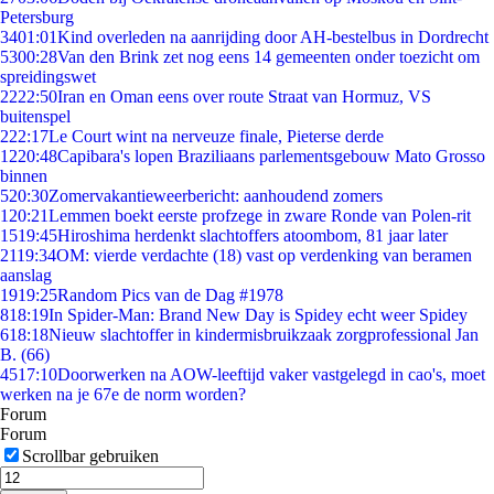
Petersburg
34
01:01
Kind overleden na aanrijding door AH-bestelbus in Dordrecht
53
00:28
Van den Brink zet nog eens 14 gemeenten onder toezicht om
spreidingswet
22
22:50
Iran en Oman eens over route Straat van Hormuz, VS
buitenspel
2
22:17
Le Court wint na nerveuze finale, Pieterse derde
12
20:48
Capibara's lopen Braziliaans parlementsgebouw Mato Grosso
binnen
5
20:30
Zomervakantieweerbericht: aanhoudend zomers
1
20:21
Lemmen boekt eerste profzege in zware Ronde van Polen-rit
15
19:45
Hiroshima herdenkt slachtoffers atoombom, 81 jaar later
21
19:34
OM: vierde verdachte (18) vast op verdenking van beramen
aanslag
19
19:25
Random Pics van de Dag #1978
8
18:19
In Spider-Man: Brand New Day is Spidey echt weer Spidey
6
18:18
Nieuw slachtoffer in kindermisbruikzaak zorgprofessional Jan
B. (66)
45
17:10
Doorwerken na AOW-leeftijd vaker vastgelegd in cao's, moet
werken na je 67e de norm worden?
Forum
Forum
Scrollbar gebruiken