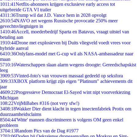
10
11:41
Netflix-abonnees krijgen exclusieve early access tot
uitgebreide GTA VI trailer
43
11:36
Trump wil dat J.D. Vance hem in 2028 opvolgt
26
10:54
NAVO zet wegens Russische provocatie 250% meer
gevechtsvliegtuigen in
14
10:46
Accell, moederbedrijf Sparta en Batavus, vraagt uitstel van
betaling aan
19
10:44
Drone met explosieven bij Duits vliegveld voedt vrees voor
hybride aanval
64
10:36
Onlyfans-model met G-cup wil als NASA-ambassadeur naar
maan
57
10:16
Waterschappen slaan alarm wegens droogte: Gereedschapskist
leeg
39
09:53
Vinted-foto's van vrouwen massaal gedeeld op seksfora
3
09:33
XBOX platform krijgt zijn eigen "Platinum" achievements dit
jaar
46
09:22
Progressieve Democraat El-Sayed wint nipt voorverkiezing
Michigan
1
08:22
VrijMiBabes #316 (not very sfw!)
34
08:18
Wakker Dier dient klacht in tegen insectenfabriek Protix om
duurzaamheidsclaims
85
04:44
'Witte' mannen discrimineren is volgens OM geen enkel
probleem
37
04:13
Random Pics van de Dag #1977
27
03:06
Doden bij Oekraïense droneaanvallen op Moskou en Sint-