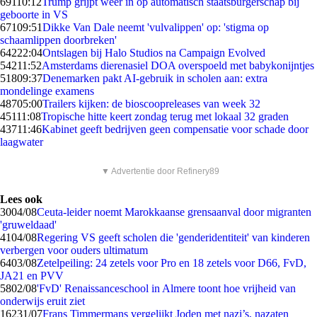
691
10:12
Trump grijpt weer in op automatisch staatsburgerschap bij
geboorte in VS
671
09:51
Dikke Van Dale neemt 'vulvalippen' op: 'stigma op
schaamlippen doorbreken'
642
22:04
Ontslagen bij Halo Studios na Campaign Evolved
542
11:52
Amsterdams dierenasiel DOA overspoeld met babykonijntjes
518
09:37
Denemarken pakt AI-gebruik in scholen aan: extra
mondelinge examens
487
05:00
Trailers kijken: de bioscoopreleases van week 32
451
11:08
Tropische hitte keert zondag terug met lokaal 32 graden
437
11:46
Kabinet geeft bedrijven geen compensatie voor schade door
laagwater
▼ Advertentie door Refinery89
Lees ook
30
04/08
Ceuta-leider noemt Marokkaanse grensaanval door migranten
'gruweldaad'
41
04/08
Regering VS geeft scholen die 'genderidentiteit' van kinderen
verbergen voor ouders ultimatum
64
03/08
Zetelpeiling: 24 zetels voor Pro en 18 zetels voor D66, FvD,
JA21 en PVV
58
02/08
'FvD' Renaissanceschool in Almere toont hoe vrijheid van
onderwijs eruit ziet
162
31/07
Frans Timmermans vergelijkt Joden met nazi’s, nazaten