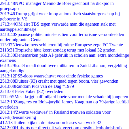
29
13:48
NPO-manager Menno de Boer geschorst na dickpic in
groepsapp
20
13:46
Trump grijpt weer in op automatisch staatsburgerschap bij
geboorte in VS
17
13:44
OM eist TBS tegen verwarde man die agenten stak met
aardappelschilmesje
34
13:40
Spaanse politie: minstens tien voor terrorisme veroordeelden
onder migranten Ceuta
1
13:37
Nieuwkomers schitteren bij ruime Europese zege FC Twente
21
13:31
Tropische hitte keert zondag terug met lokaal 32 graden
16
13:30
Denemarken pakt AI-gebruik in scholen aan: extra mondelinge
examens
66
13:29
Israël meldt dood twee militairen in Zuid-Libanon, vergelding
aangekondigd
15
13:12
PS5-doos waarschuwt voor einde fysieke games
25
13:08
Duitser (93) crasht met quad tegen boom, vier gewonden
26
13:08
Random Pics van de Dag #1979
22
13:01
Peter Faber (82) overleden
11
12:55
Meta krijgt half miljard boete voor mentale schade bij jongeren
14
12:19
Zangeres en Idols-jurylid Jerney Kaagman op 79-jarige leeftijd
overleden
20
12:14
'Zwarte weduwes' in Rusland trouwen soldaten voor
overlijdensuitkering
4
12:13
Trailers kijken: de bioscoopreleases van week 32
24
12:00
Huisarts per direct uit vak gezet om ernstig alcoholmisbruik