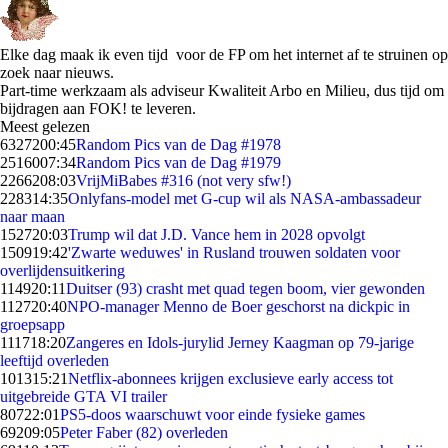
Elke dag maak ik even tijd voor de FP om het internet af te struinen op
zoek naar nieuws.
Part-time werkzaam als adviseur Kwaliteit Arbo en Milieu, dus tijd om
bijdragen aan FOK! te leveren.
Meest gelezen
63272
00:45
Random Pics van de Dag #1978
25160
07:34
Random Pics van de Dag #1979
22662
08:03
VrijMiBabes #316 (not very sfw!)
2283
14:35
Onlyfans-model met G-cup wil als NASA-ambassadeur
naar maan
1527
20:03
Trump wil dat J.D. Vance hem in 2028 opvolgt
1509
19:42
'Zwarte weduwes' in Rusland trouwen soldaten voor
overlijdensuitkering
1149
20:11
Duitser (93) crasht met quad tegen boom, vier gewonden
1127
20:40
NPO-manager Menno de Boer geschorst na dickpic in
groepsapp
1117
18:20
Zangeres en Idols-jurylid Jerney Kaagman op 79-jarige
leeftijd overleden
1013
15:21
Netflix-abonnees krijgen exclusieve early access tot
uitgebreide GTA VI trailer
807
22:01
PS5-doos waarschuwt voor einde fysieke games
692
09:05
Peter Faber (82) overleden