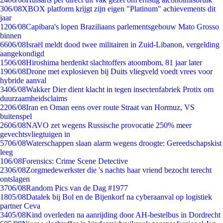
3
06/08
XBOX platform krijgt zijn eigen "Platinum" achievements dit
jaar
12
06/08
Capibara's lopen Braziliaans parlementsgebouw Mato Grosso
binnen
66
06/08
Israël meldt dood twee militairen in Zuid-Libanon, vergelding
aangekondigd
15
06/08
Hiroshima herdenkt slachtoffers atoombom, 81 jaar later
19
06/08
Drone met explosieven bij Duits vliegveld voedt vrees voor
hybride aanval
34
06/08
Wakker Dier dient klacht in tegen insectenfabriek Protix om
duurzaamheidsclaims
22
06/08
Iran en Oman eens over route Straat van Hormuz, VS
buitenspel
26
06/08
NAVO zet wegens Russische provocatie 250% meer
gevechtsvliegtuigen in
57
06/08
Waterschappen slaan alarm wegens droogte: Gereedschapskist
leeg
1
06/08
Forensics: Crime Scene Detective
23
06/08
Zorgmedewerkster die 's nachts haar vriend bezocht terecht
ontslagen
37
06/08
Random Pics van de Dag #1977
18
05/08
Datalek bij Bol en de Bijenkorf na cyberaanval op logistiek
partner Ceva
34
05/08
Kind overleden na aanrijding door AH-bestelbus in Dordrecht