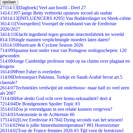
opslaan
271
14:13
[Dagboek] Veel aan hoofd - Deel 27
14
14:13
97-jarige Betty verbreekt opnieuw record als oudste
150
14:13
[INFLUENCERS #295] Van flodderslinger tot Shrek-crème
36
14:11
[Voorspellen] Voorspel de eindstand van de Eredivisie
2026/2027
34
14:11
Klacht ingediend tegen grootste insectenfabriek ter wereld
8
14:10
Single mannen verplichtsingle moeders laten daten?
116
14:10
Hurricane & Cyclone Season 2026
7
14:09
Spaanse kust onder vuur van Portugese oorlogsschepen: 120
gewonden
5
14:09
Jonge Cambridge professor stapt op na claims over plagiaat en
leugens
16
14:09
Peter Faber is overleden
1
14:08
Defensiepact Pakistan, Turkije en Saudi-Arabië bevat art.5
clausule?
26
14:07
Techniekles verdwijnt uit onderbouw: maar half zo veel uren
als 2007
71
14:06
Hoe denkt God echt over homo-seksualiteit? deel 4
72
14:04
De Bondgenoten Spoiler Topic #3
35
14:03
Zou je vreemdgaan in een relatie kunnen vergeven?
32
14:03
Astronomie in de Achtertuin #6
175
14:02
[Live Eredivisie #1784] Dying seconds van het seizoen!
171
14:02
Wat is jullie binnenhuistemperatuur? #81 Horrorzomer
263
14:02
Tour de France femmes 2026 #3 Tijd voor de borstcrawl