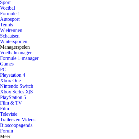
Sport
Voetbal
Formule 1
Autosport
Tennis
Wielrennen
Schaatsen
Wintersporten
Managerspelen
Voetbalmanager
Formule 1-manager
Games
PC
Playstation 4
Xbox One
Nintendo Switch
Xbox Series X|S
PlayStation 5
Film & TV
Film
Televisie
Trailers en Videos
Bioscoopagenda
Forum
Meer