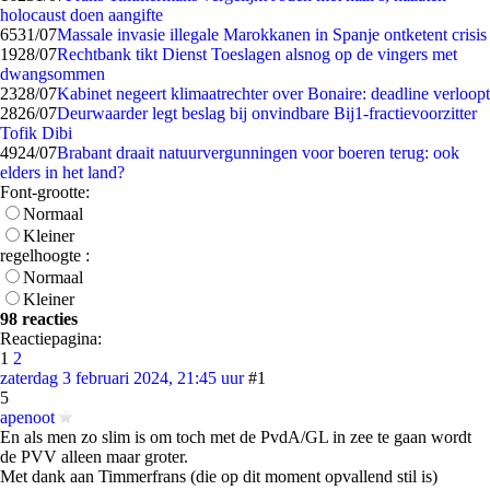
holocaust doen aangifte
65
31/07
Massale invasie illegale Marokkanen in Spanje ontketent crisis
19
28/07
Rechtbank tikt Dienst Toeslagen alsnog op de vingers met
dwangsommen
23
28/07
Kabinet negeert klimaatrechter over Bonaire: deadline verloopt
28
26/07
Deurwaarder legt beslag bij onvindbare Bij1-fractievoorzitter
Tofik Dibi
49
24/07
Brabant draait natuurvergunningen voor boeren terug: ook
elders in het land?
Font-grootte:
Normaal
Kleiner
regelhoogte :
Normaal
Kleiner
98 reacties
Reactiepagina:
1
2
zaterdag 3 februari 2024, 21:45 uur
#1
5
apenoot
En als men zo slim is om toch met de PvdA/GL in zee te gaan wordt
de PVV alleen maar groter.
Met dank aan Timmerfrans (die op dit moment opvallend stil is)