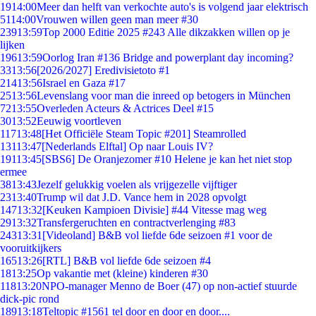
19
14:00
Meer dan helft van verkochte auto's is volgend jaar elektrisch
51
14:00
Vrouwen willen geen man meer #30
239
13:59
Top 2000 Editie 2025 #243 Alle dikzakken willen op je
lijken
196
13:59
Oorlog Iran #136 Bridge and powerplant day incoming?
33
13:56
[2026/2027] Eredivisietoto #1
214
13:56
Israel en Gaza #17
25
13:56
Levenslang voor man die inreed op betogers in München
72
13:55
Overleden Acteurs & Actrices Deel #15
30
13:52
Eeuwig voortleven
117
13:48
[Het Officiële Steam Topic #201] Steamrolled
131
13:47
[Nederlands Elftal] Op naar Louis IV?
191
13:45
[SBS6] De Oranjezomer #10 Helene je kan het niet stop
ermee
38
13:43
Jezelf gelukkig voelen als vrijgezelle vijftiger
23
13:40
Trump wil dat J.D. Vance hem in 2028 opvolgt
147
13:32
[Keuken Kampioen Divisie] #44 Vitesse mag weg
29
13:32
Transfergeruchten en contractverlenging #83
243
13:31
[Videoland] B&B vol liefde 6de seizoen #1 voor de
vooruitkijkers
165
13:26
[RTL] B&B vol liefde 6de seizoen #4
18
13:25
Op vakantie met (kleine) kinderen #30
118
13:20
NPO-manager Menno de Boer (47) op non-actief stuurde
dick-pic rond
189
13:18
Teltopic #1561 tel door en door en door....