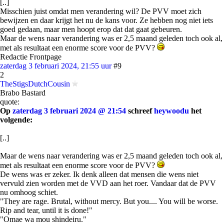
[..]
Misschien juist omdat men verandering wil? De PVV moet zich
bewijzen en daar krijgt het nu de kans voor. Ze hebben nog niet iets
goed gedaan, maar men hoopt erop dat dat gaat gebeuren.
Maar de wens naar verandering was er 2,5 maand geleden toch ook al,
met als resultaat een enorme score voor de PVV?
Redactie Frontpage
zaterdag 3 februari 2024, 21:55 uur
#9
2
TheStigsDutchCousin
Brabo Bastard
quote:
Op
zaterdag 3 februari 2024 @ 21:54
schreef
heywoodu
het
volgende:
[..]
Maar de wens naar verandering was er 2,5 maand geleden toch ook al,
met als resultaat een enorme score voor de PVV?
De wens was er zeker. Ik denk alleen dat mensen die wens niet
vervuld zien worden met de VVD aan het roer. Vandaar dat de PVV
nu omhoog schiet.
"They are rage. Brutal, without mercy. But you.... You will be worse.
Rip and tear, until it is done!"
"Omae wa mou shindeiru."