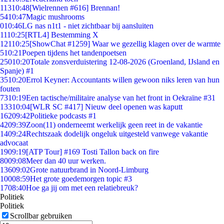
113
10:48
[Wielrennen #616] Brennan!
54
10:47
Magic mushrooms
0
10:46
LG nas n1t1 - niet zichtbaar bij aansluiten
11
10:25
[RTL4] Bestemming X
121
10:25
[ShowChat #1259] Waar we gezellig klagen over de warmte
5
10:21
Poepen tijdens het tandenpoetsen
250
10:20
Totale zonsverduistering 12-08-2026 (Groenland, IJsland en
Spanje) #1
35
10:20
Errol Keyner: Accountants willen gewoon niks leren van hun
fouten
73
10:19
Een tactische/militaire analyse van het front in Oekraïne #31
133
10:04
[WLR SC #417] Nieuw deel openen was kaputt
162
09:42
Politieke podcasts #1
42
09:39
Zoon(11) onderneemt werkelijk geen reet in de vakantie
14
09:24
Rechtszaak dodelijk ongeluk uitgesteld vanwege vakantie
advocaat
19
09:19
[ATP Tour] #169 Tosti Tallon back on fire
80
09:08
Meer dan 40 uur werken.
136
09:02
Grote natuurbrand in Noord-Limburg
100
08:59
Het grote goedemorgen topic #3
17
08:40
Hoe ga jij om met een relatiebreuk?
Politiek
Politiek
Scrollbar gebruiken