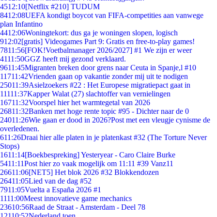
45
12:10
[Netflix #210] TUDUM
84
12:08
UEFA kondigt boycot van FIFA-competities aan vanwege
plan Infantino
44
12:06
Woningtekort: dus ga je woningen slopen, logisch
9
12:02
[gratis] Videogames Part 9: Gratis en free-to-play games!
78
11:56
[FOK!Voetbalmanager 2026/2027] #1 We zijn er weer
41
11:50
GGZ heeft mij gezond verklaard.
96
11:45
Migranten breken door grens naar Ceuta in Spanje,l #10
117
11:42
Vrienden gaan op vakantie zonder mij uit te nodigen
250
11:39
Asielzoekers #22 : Het Europese migratiepact gaat in
111
11:37
Kapper Walat (27) slachtoffer van vernielingen
167
11:32
Voorspel hier het warmtegetal van 2026
268
11:32
Banken met hoge rente topic #95 - Dichter naar de 0
240
11:26
Wie gaan er dood in 2026?Post met een vleugje cynisme de
overledenen.
6
11:26
Draai hier alle platen in je platenkast #32 (The Torture Never
Stops)
16
11:14
[Boekbespreking] Yesteryear - Caro Claire Burke
54
11:11
Post hier zo vaak mogelijk om 11:11 #39 Vanz11
266
11:06
[NET5] Het blok 2026 #32 Blokkendozen
264
11:05
Lied van de dag #52
79
11:05
Vuelta a España 2026 #1
11
11:00
Meest innovatieve game mechanics
236
10:56
Raad de Straat - Amsterdam - Deel 78
121
10:52
Nederland toen