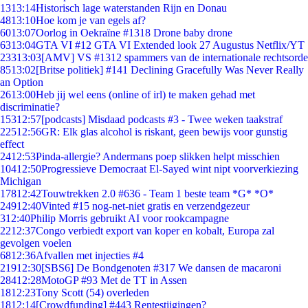
13
13:14
Historisch lage waterstanden Rijn en Donau
48
13:10
Hoe kom je van egels af?
60
13:07
Oorlog in Oekraïne #1318 Drone baby drone
63
13:04
GTA VI #12 GTA VI Extended look 27 Augustus Netflix/YT
233
13:03
[AMV] VS #1312 spammers van de internationale rechtsorde
85
13:02
[Britse politiek] #141 Declining Gracefully Was Never Really
an Option
26
13:00
Heb jij wel eens (online of irl) te maken gehad met
discriminatie?
153
12:57
[podcasts] Misdaad podcasts #3 - Twee weken taakstraf
225
12:56
GR: Elk glas alcohol is riskant, geen bewijs voor gunstig
effect
24
12:53
Pinda-allergie? Andermans poep slikken helpt misschien
104
12:50
Progressieve Democraat El-Sayed wint nipt voorverkiezing
Michigan
178
12:42
Touwtrekken 2.0 #636 - Team 1 beste team *G* *O*
249
12:40
Vinted #15 nog-net-niet gratis en verzendgezeur
3
12:40
Philip Morris gebruikt AI voor rookcampagne
22
12:37
Congo verbiedt export van koper en kobalt, Europa zal
gevolgen voelen
68
12:36
Afvallen met injecties #4
219
12:30
[SBS6] De Bondgenoten #317 We dansen de macaroni
284
12:28
MotoGP #93 Met de TT in Assen
18
12:23
Tony Scott (54) overleden
18
12:14
[Crowdfunding] #443 Rentestijgingen?