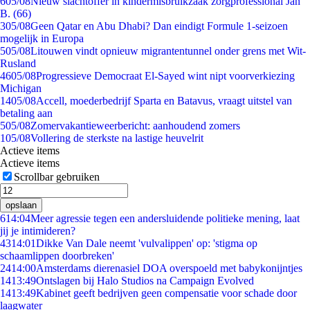
6
05/08
Nieuw slachtoffer in kindermisbruikzaak zorgprofessional Jan
B. (66)
3
05/08
Geen Qatar en Abu Dhabi? Dan eindigt Formule 1-seizoen
mogelijk in Europa
5
05/08
Litouwen vindt opnieuw migrantentunnel onder grens met Wit-
Rusland
46
05/08
Progressieve Democraat El-Sayed wint nipt voorverkiezing
Michigan
14
05/08
Accell, moederbedrijf Sparta en Batavus, vraagt uitstel van
betaling aan
5
05/08
Zomervakantieweerbericht: aanhoudend zomers
1
05/08
Vollering de sterkste na lastige heuvelrit
Actieve items
Actieve items
Scrollbar gebruiken
opslaan
6
14:04
Meer agressie tegen een andersluidende politieke mening, laat
jij je intimideren?
43
14:01
Dikke Van Dale neemt 'vulvalippen' op: 'stigma op
schaamlippen doorbreken'
24
14:00
Amsterdams dierenasiel DOA overspoeld met babykonijntjes
14
13:49
Ontslagen bij Halo Studios na Campaign Evolved
14
13:49
Kabinet geeft bedrijven geen compensatie voor schade door
laagwater