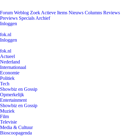
Forum
Weblog
Zoek
Actieve Items
Nieuws
Columns
Reviews
Previews
Specials
Archief
Inloggen
fok.nl
Inloggen
fok.nl
Actueel
Nederland
Internationaal
Economie
Politiek
Tech
Showbiz en Gossip
Opmerkelijk
Entertainment
Showbiz en Gossip
Muziek
Film
Televisie
Media & Cultuur
Bioscoopagenda