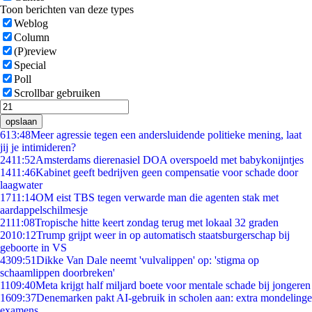
Toon berichten van deze types
Weblog
Column
(P)review
Special
Poll
Scrollbar gebruiken
opslaan
6
13:48
Meer agressie tegen een andersluidende politieke mening, laat
jij je intimideren?
24
11:52
Amsterdams dierenasiel DOA overspoeld met babykonijntjes
14
11:46
Kabinet geeft bedrijven geen compensatie voor schade door
laagwater
17
11:14
OM eist TBS tegen verwarde man die agenten stak met
aardappelschilmesje
21
11:08
Tropische hitte keert zondag terug met lokaal 32 graden
20
10:12
Trump grijpt weer in op automatisch staatsburgerschap bij
geboorte in VS
43
09:51
Dikke Van Dale neemt 'vulvalippen' op: 'stigma op
schaamlippen doorbreken'
11
09:40
Meta krijgt half miljard boete voor mentale schade bij jongeren
16
09:37
Denemarken pakt AI-gebruik in scholen aan: extra mondelinge
examens