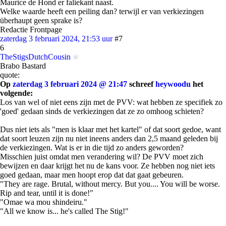
Maurice de Hond er faliekant naast.
Welke waarde heeft een peiling dan? terwijl er van verkiezingen
überhaupt geen sprake is?
Redactie Frontpage
zaterdag 3 februari 2024, 21:53 uur
#7
6
TheStigsDutchCousin
Brabo Bastard
quote:
Op
zaterdag 3 februari 2024 @ 21:47
schreef
heywoodu
het
volgende:
Los van wel of niet eens zijn met de PVV: wat hebben ze specifiek zo
'goed' gedaan sinds de verkiezingen dat ze zo omhoog schieten?
Dus niet iets als "men is klaar met het kartel" of dat soort gedoe, want
dat soort leuzen zijn nu niet ineens anders dan 2,5 maand geleden bij
de verkiezingen. Wat is er in die tijd zo anders geworden?
Misschien juist omdat men verandering wil? De PVV moet zich
bewijzen en daar krijgt het nu de kans voor. Ze hebben nog niet iets
goed gedaan, maar men hoopt erop dat dat gaat gebeuren.
"They are rage. Brutal, without mercy. But you.... You will be worse.
Rip and tear, until it is done!"
"Omae wa mou shindeiru."
"All we know is... he's called The Stig!"