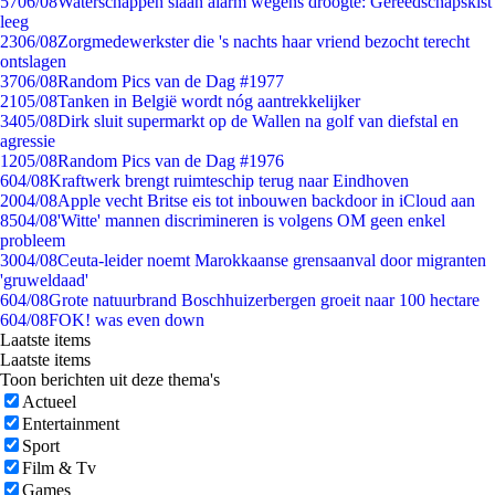
57
06/08
Waterschappen slaan alarm wegens droogte: Gereedschapskist
leeg
23
06/08
Zorgmedewerkster die 's nachts haar vriend bezocht terecht
ontslagen
37
06/08
Random Pics van de Dag #1977
21
05/08
Tanken in België wordt nóg aantrekkelijker
34
05/08
Dirk sluit supermarkt op de Wallen na golf van diefstal en
agressie
12
05/08
Random Pics van de Dag #1976
6
04/08
Kraftwerk brengt ruimteschip terug naar Eindhoven
20
04/08
Apple vecht Britse eis tot inbouwen backdoor in iCloud aan
85
04/08
'Witte' mannen discrimineren is volgens OM geen enkel
probleem
30
04/08
Ceuta-leider noemt Marokkaanse grensaanval door migranten
'gruweldaad'
6
04/08
Grote natuurbrand Boschhuizerbergen groeit naar 100 hectare
6
04/08
FOK! was even down
Laatste items
Laatste items
Toon berichten uit deze thema's
Actueel
Entertainment
Sport
Film & Tv
Games