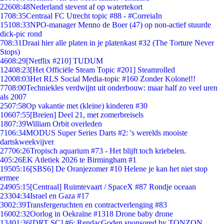
226
08:48
Nederland stevent af op watertekort
17
08:35
Centraal FC Utrecht topic #88 - #CorreiaIn
151
08:33
NPO-manager Menno de Boer (47) op non-actief stuurde
dick-pic rond
7
08:31
Draai hier alle platen in je platenkast #32 (The Torture Never
Stops)
46
08:29
[Netflix #210] TUDUM
124
08:23
[Het Officiële Steam Topic #201] Steamrolled
120
08:03
Het RLS Social Media-topic #160 Zonder Kolonel!!
77
08:00
Techniekles verdwijnt uit onderbouw: maar half zo veel uren
als 2007
25
07:58
Op vakantie met (kleine) kinderen #30
106
07:55
[Breien] Deel 21, met zomerbreisels
18
07:39
William Orbit overleden
71
06:34
MODUS Super Series Darts #2: 's werelds mooiste
dartskweekvijver
277
06:26
Tropisch aquarium #73 - Het blijft toch kriebelen.
4
05:26
EK Atletiek 2026 te Birmingham #1
195
05:16
[SBS6] De Oranjezomer #10 Helene je kan het niet stop
ermee
249
05:15
[Centraal] Ruimtevaart / SpaceX #87 Rondje oceaan
233
04:34
Israel en Gaza #17
30
02:39
Transfergeruchten en contractverlenging #83
160
02:32
Oorlog in Oekraïne #1318 Drone baby drone
134
01:36
[DRT SC] #6: RendacGoden sponsored by TONZON