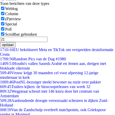
Toon berichten van deze types
Weblog
Column
(P)review
Special
Poll
Scrollbar gebruiken
opslaan
17
10:16
EU bekritiseert Meta en TikTok om verspreiden desinformatie
Ceuta
17
09:56
Random Pics van de Dag #1980
14
09:53
Houthi's vallen Saoedi-Arabië en Jemen aan, dreigen met
blokkade olieroute
5
09:49
Vrouw krijgt 30 maanden cel voor afpersing 12-jarige
misdienaar in kerk
10
09:46
PostNL-bezorger steekt bewoner na ruzie over pakket
6
09:45
Trailers kijken: de bioscoopreleases van week 32
8
09:32
Wegpiraat scheurt met 146 km/u door het centrum van
Amsterdam
5
09:28
Aanhoudende droogte veroorzaakt scheuren in dijken Zuid-
Holland
0
08:59
Van de Zandschulp overleeft matchpoints, ook Griekspoor
verder in Montreal