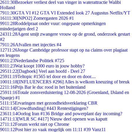
26
11:30
Bezoeker verliest deel van vinger in waterattractie Walibi
Holland
79
11:30
GTA VI #12 GTA VI Extended look 27 Augustus Netflix/YT
161
11:30
[NPO2] Zomergasten 2026 #1
99
11:28
Roddelpraat onder vuur: ongepaste opmerkingen
minderjarigen deel 2
243
11:28
Agent smijt zwangere vrouw op de grond, onderzoek gestart
#2
79
11:26
Afvallen met injecties #4
127
11:26
Jonge Cambridge professor stapt op na claims over plagiaat
en leugens
90
11:23
Nederlandse Politiek #725
83
11:23
Wat koopt 1000 euro in jouw hobby?
295
11:22
[Dagboek] Veel aan hoofd - Deel 27
259
11:19
Teltopic #1565 tel door en door en door....
100
11:18
[INFLUENCERS #296] Alles is welkom kneuzing of breuk
22
11:16
Prijs Bar le duc rood in het buitenland
259
11:16
Totale zonsverduistering 12-08-2026 (Groenland, IJsland en
Spanje) #1
51
11:15
Ervaringen met gezondheidsverklaring CBR
42
11:14
[Crowdfunding] #443 Rentestijgingen?
236
11:14
Oorlog Iran #136 Bridge and powerplant day incoming?
147
11:13
[WLR SC #417] Nieuw deel openen was kaputt
27
11:12
Forum werkt niet op Chrome
90
11:12
Post hier zo vaak mogelijk om 11:11 #39 Vanz11