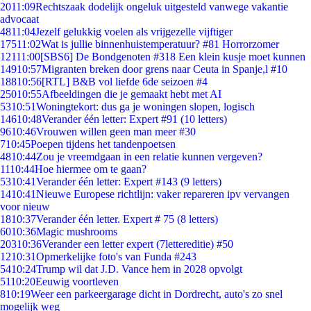
20
11:09
Rechtszaak dodelijk ongeluk uitgesteld vanwege vakantie
advocaat
48
11:04
Jezelf gelukkig voelen als vrijgezelle vijftiger
175
11:02
Wat is jullie binnenhuistemperatuur? #81 Horrorzomer
121
11:00
[SBS6] De Bondgenoten #318 Een klein kusje moet kunnen
149
10:57
Migranten breken door grens naar Ceuta in Spanje,l #10
188
10:56
[RTL] B&B vol liefde 6de seizoen #4
250
10:55
Afbeeldingen die je gemaakt hebt met AI
53
10:51
Woningtekort: dus ga je woningen slopen, logisch
146
10:48
Verander één letter: Expert #91 (10 letters)
96
10:46
Vrouwen willen geen man meer #30
7
10:45
Poepen tijdens het tandenpoetsen
48
10:44
Zou je vreemdgaan in een relatie kunnen vergeven?
11
10:44
Hoe hiermee om te gaan?
53
10:41
Verander één letter: Expert #143 (9 letters)
14
10:41
Nieuwe Europese richtlijn: vaker repareren ipv vervangen
voor nieuw
18
10:37
Verander één letter. Expert # 75 (8 letters)
60
10:36
Magic mushrooms
203
10:36
Verander een letter expert (7lettereditie) #50
12
10:31
Opmerkelijke foto's van Funda #243
54
10:24
Trump wil dat J.D. Vance hem in 2028 opvolgt
51
10:20
Eeuwig voortleven
8
10:19
Weer een parkeergarage dicht in Dordrecht, auto's zo snel
mogelijk weg