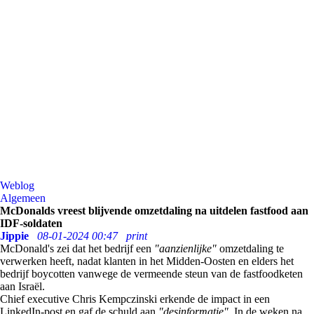
Weblog
Algemeen
McDonalds vreest blijvende omzetdaling na uitdelen fastfood aan
IDF-soldaten
Jippie
08-01-2024 00:47
print
McDonald's zei dat het bedrijf een
"aanzienlijke"
omzetdaling te
verwerken heeft, nadat klanten in het Midden-Oosten en elders het
bedrijf boycotten vanwege de vermeende steun van de fastfoodketen
aan Israël.
Chief executive Chris Kempczinski erkende de impact in een
LinkedIn-post en gaf de schuld aan
"desinformatie".
In de weken na