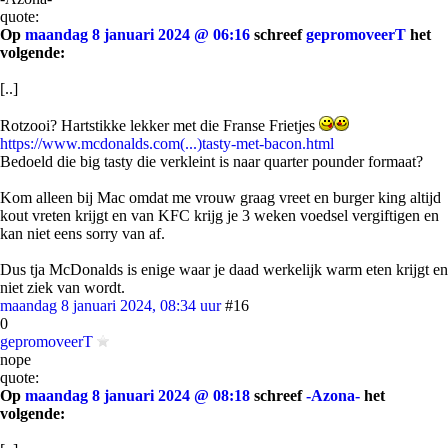
quote:
Op
maandag 8 januari 2024 @ 06:16
schreef
gepromoveerT
het
volgende:
[..]
Rotzooi? Hartstikke lekker met die Franse Frietjes
https://www.mcdonalds.com(...)tasty-met-bacon.html
Bedoeld die big tasty die verkleint is naar quarter pounder formaat?
Kom alleen bij Mac omdat me vrouw graag vreet en burger king altijd
kout vreten krijgt en van KFC krijg je 3 weken voedsel vergiftigen en
kan niet eens sorry van af.
Dus tja McDonalds is enige waar je daad werkelijk warm eten krijgt en
niet ziek van wordt.
maandag 8 januari 2024, 08:34 uur
#16
0
gepromoveerT
nope
quote:
Op
maandag 8 januari 2024 @ 08:18
schreef
-Azona-
het
volgende: