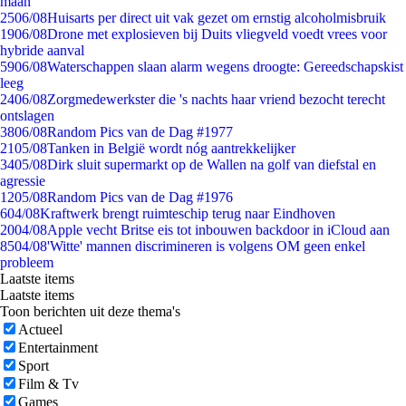
maan
25
06/08
Huisarts per direct uit vak gezet om ernstig alcoholmisbruik
19
06/08
Drone met explosieven bij Duits vliegveld voedt vrees voor
hybride aanval
59
06/08
Waterschappen slaan alarm wegens droogte: Gereedschapskist
leeg
24
06/08
Zorgmedewerkster die 's nachts haar vriend bezocht terecht
ontslagen
38
06/08
Random Pics van de Dag #1977
21
05/08
Tanken in België wordt nóg aantrekkelijker
34
05/08
Dirk sluit supermarkt op de Wallen na golf van diefstal en
agressie
12
05/08
Random Pics van de Dag #1976
6
04/08
Kraftwerk brengt ruimteschip terug naar Eindhoven
20
04/08
Apple vecht Britse eis tot inbouwen backdoor in iCloud aan
85
04/08
'Witte' mannen discrimineren is volgens OM geen enkel
probleem
Laatste items
Laatste items
Toon berichten uit deze thema's
Actueel
Entertainment
Sport
Film & Tv
Games