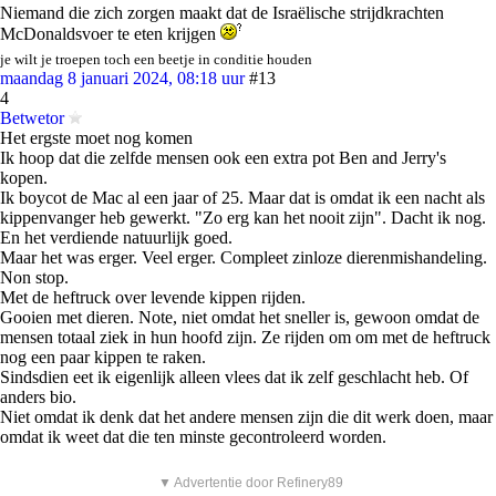
Niemand die zich zorgen maakt dat de Israëlische strijdkrachten
McDonaldsvoer te eten krijgen
je wilt je troepen toch een beetje in conditie houden
maandag 8 januari 2024, 08:18 uur
#13
4
Betwetor
Het ergste moet nog komen
Ik hoop dat die zelfde mensen ook een extra pot Ben and Jerry's
kopen.
Ik boycot de Mac al een jaar of 25. Maar dat is omdat ik een nacht als
kippenvanger heb gewerkt. "Zo erg kan het nooit zijn". Dacht ik nog.
En het verdiende natuurlijk goed.
Maar het was erger. Veel erger. Compleet zinloze dierenmishandeling.
Non stop.
Met de heftruck over levende kippen rijden.
Gooien met dieren. Note, niet omdat het sneller is, gewoon omdat de
mensen totaal ziek in hun hoofd zijn. Ze rijden om om met de heftruck
nog een paar kippen te raken.
Sindsdien eet ik eigenlijk alleen vlees dat ik zelf geschlacht heb. Of
anders bio.
Niet omdat ik denk dat het andere mensen zijn die dit werk doen, maar
omdat ik weet dat die ten minste gecontroleerd worden.
▼ Advertentie door Refinery89