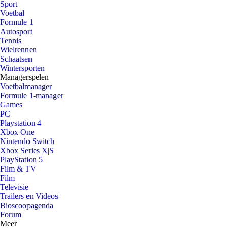
Sport
Voetbal
Formule 1
Autosport
Tennis
Wielrennen
Schaatsen
Wintersporten
Managerspelen
Voetbalmanager
Formule 1-manager
Games
PC
Playstation 4
Xbox One
Nintendo Switch
Xbox Series X|S
PlayStation 5
Film & TV
Film
Televisie
Trailers en Videos
Bioscoopagenda
Forum
Meer