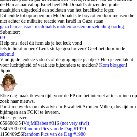
de Hamas-aanval op Israël heeft McDonald's duizenden gratis
maaltijden uitgedeeld aan soldaten van het Israëlische leger.
Dit leidde tot oproepen om McDonald's te boycotten door mensen die
niet achter de militaire reactie van Israël in Gaza staan.
gaza
hamas
israël
mcdonalds
midden-oosten
omzetdaling
oorlog
Submitter:
69
Help ons; deel dit item als je het leuk vond
Iets te linkdumpen? Leuk stukje geschreven? Geef het door in de
submit!
Vind jij de leukste video's of de grappigste plaatjes? Heb je een talent
voor luchtigheid of vaak iets bijzonders te melden?
Kom bloggen
!
Jippie
Elke dag maak ik even tijd voor de FP om het internet af te struinen op
zoek naar nieuws.
Part-time werkzaam als adviseur Kwaliteit Arbo en Milieu, dus tijd om
bijdragen aan FOK! te leveren.
Meest gelezen
65968
06:54
VrijMiBabes #316 (not very sfw!)
58457
00:07
Random Pics van de Dag #1979
11504
09:56
Random Pics van de Dag #1980