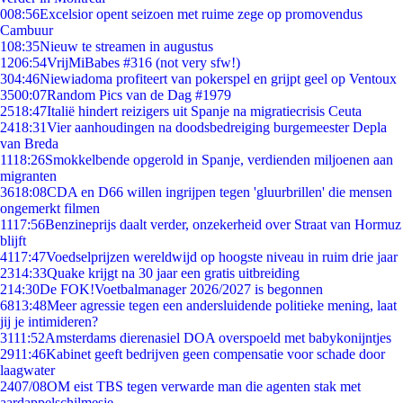
0
08:56
Excelsior opent seizoen met ruime zege op promovendus
Cambuur
1
08:35
Nieuw te streamen in augustus
12
06:54
VrijMiBabes #316 (not very sfw!)
3
04:46
Niewiadoma profiteert van pokerspel en grijpt geel op Ventoux
35
00:07
Random Pics van de Dag #1979
25
18:47
Italië hindert reizigers uit Spanje na migratiecrisis Ceuta
24
18:31
Vier aanhoudingen na doodsbedreiging burgemeester Depla
van Breda
11
18:26
Smokkelbende opgerold in Spanje, verdienden miljoenen aan
migranten
36
18:08
CDA en D66 willen ingrijpen tegen 'gluurbrillen' die mensen
ongemerkt filmen
11
17:56
Benzineprijs daalt verder, onzekerheid over Straat van Hormuz
blijft
41
17:47
Voedselprijzen wereldwijd op hoogste niveau in ruim drie jaar
23
14:33
Quake krijgt na 30 jaar een gratis uitbreiding
2
14:30
De FOK!Voetbalmanager 2026/2027 is begonnen
68
13:48
Meer agressie tegen een andersluidende politieke mening, laat
jij je intimideren?
31
11:52
Amsterdams dierenasiel DOA overspoeld met babykonijntjes
29
11:46
Kabinet geeft bedrijven geen compensatie voor schade door
laagwater
24
07/08
OM eist TBS tegen verwarde man die agenten stak met
aardappelschilmesje