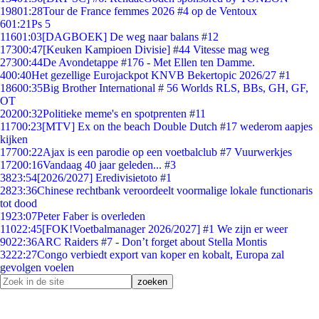
198
01:28
Tour de France femmes 2026 #4 op de Ventoux
6
01:21
Ps 5
116
01:03
[DAGBOEK] De weg naar balans #12
173
00:47
[Keuken Kampioen Divisie] #44 Vitesse mag weg
273
00:44
De Avondetappe #176 - Met Ellen ten Damme.
4
00:40
Het gezellige Eurojackpot KNVB Bekertopic 2026/27 #1
186
00:35
Big Brother International # 56 Worlds RLS, BBs, GH, GF,
OT
202
00:32
Politieke meme's en spotprenten #11
117
00:23
[MTV] Ex on the beach Double Dutch #17 wederom aapjes
kijken
177
00:22
Ajax is een parodie op een voetbalclub #7 Vuurwerkjes
172
00:16
Vandaag 40 jaar geleden... #3
38
23:54
[2026/2027] Eredivisietoto #1
28
23:36
Chinese rechtbank veroordeelt voormalige lokale functionaris
tot dood
19
23:07
Peter Faber is overleden
110
22:45
[FOK!Voetbalmanager 2026/2027] #1 We zijn er weer
90
22:36
ARC Raiders #7 - Don’t forget about Stella Montis
32
22:27
Congo verbiedt export van koper en kobalt, Europa zal
gevolgen voelen