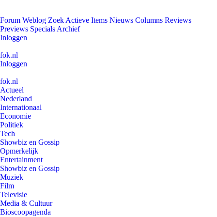
Forum
Weblog
Zoek
Actieve Items
Nieuws
Columns
Reviews
Previews
Specials
Archief
Inloggen
fok.nl
Inloggen
fok.nl
Actueel
Nederland
Internationaal
Economie
Politiek
Tech
Showbiz en Gossip
Opmerkelijk
Entertainment
Showbiz en Gossip
Muziek
Film
Televisie
Media & Cultuur
Bioscoopagenda