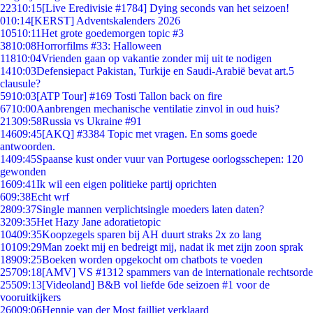
223
10:15
[Live Eredivisie #1784] Dying seconds van het seizoen!
0
10:14
[KERST] Adventskalenders 2026
105
10:11
Het grote goedemorgen topic #3
38
10:08
Horrorfilms #33: Halloween
118
10:04
Vrienden gaan op vakantie zonder mij uit te nodigen
14
10:03
Defensiepact Pakistan, Turkije en Saudi-Arabië bevat art.5
clausule?
59
10:03
[ATP Tour] #169 Tosti Tallon back on fire
67
10:00
Aanbrengen mechanische ventilatie zinvol in oud huis?
213
09:58
Russia vs Ukraine #91
146
09:45
[AKQ] #3384 Topic met vragen. En soms goede
antwoorden.
14
09:45
Spaanse kust onder vuur van Portugese oorlogsschepen: 120
gewonden
16
09:41
Ik wil een eigen politieke partij oprichten
6
09:38
Echt wrf
28
09:37
Single mannen verplichtsingle moeders laten daten?
32
09:35
Het Hazy Jane adoratietopic
104
09:35
Koopzegels sparen bij AH duurt straks 2x zo lang
101
09:29
Man zoekt mij en bedreigt mij, nadat ik met zijn zoon sprak
189
09:25
Boeken worden opgekocht om chatbots te voeden
257
09:18
[AMV] VS #1312 spammers van de internationale rechtsorde
255
09:13
[Videoland] B&B vol liefde 6de seizoen #1 voor de
vooruitkijkers
260
09:06
Hennie van der Most failliet verklaard