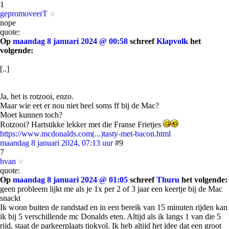
1
gepromoveerT
nope
quote:
Op
maandag 8 januari 2024 @ 00:58
schreef
Klapvolk
het
volgende:
[..]
Ja, het is rotzooi, enzo.
Maar wie eet er nou niet heel soms ff bij de Mac?
Moet kunnen toch?
Rotzooi? Hartstikke lekker met die Franse Frietjes
https://www.mcdonalds.com(...)tasty-met-bacon.html
maandag 8 januari 2024, 07:13 uur
#9
7
hvan
quote:
Op
maandag 8 januari 2024 @ 01:05
schreef
Thuru
het volgende:
geen probleem lijkt me als je 1x per 2 of 3 jaar een keertje bij de Mac
snackt
Ik woon buiten de randstad en in een bereik van 15 minuten rijden kan
ik bij 5 verschillende mc Donalds eten. Altijd als ik langs 1 van die 5
rijd, staat de parkeerplaats tjokvol. Ik heb altijd het idee dat een groot