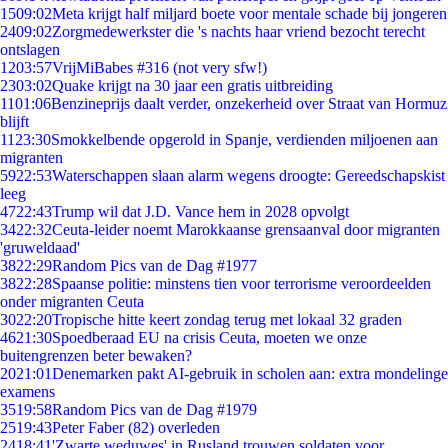
15
09:02
Meta krijgt half miljard boete voor mentale schade bij jongeren
24
09:02
Zorgmedewerkster die 's nachts haar vriend bezocht terecht
ontslagen
12
03:57
VrijMiBabes #316 (not very sfw!)
23
03:02
Quake krijgt na 30 jaar een gratis uitbreiding
11
01:06
Benzineprijs daalt verder, onzekerheid over Straat van Hormuz
blijft
11
23:30
Smokkelbende opgerold in Spanje, verdienden miljoenen aan
migranten
59
22:53
Waterschappen slaan alarm wegens droogte: Gereedschapskist
leeg
47
22:43
Trump wil dat J.D. Vance hem in 2028 opvolgt
34
22:32
Ceuta-leider noemt Marokkaanse grensaanval door migranten
'gruweldaad'
38
22:29
Random Pics van de Dag #1977
38
22:28
Spaanse politie: minstens tien voor terrorisme veroordeelden
onder migranten Ceuta
30
22:20
Tropische hitte keert zondag terug met lokaal 32 graden
46
21:30
Spoedberaad EU na crisis Ceuta, moeten we onze
buitengrenzen beter bewaken?
20
21:01
Denemarken pakt AI-gebruik in scholen aan: extra mondelinge
examens
35
19:58
Random Pics van de Dag #1979
25
19:43
Peter Faber (82) overleden
24
18:41
'Zwarte weduwes' in Rusland trouwen soldaten voor