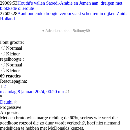
290
09:53
Houthi's vallen Saoedi-Arabië en Jemen aan, dreigen met
blokkade olieroute
276
09:28
Aanhoudende droogte veroorzaakt scheuren in dijken Zuid-
Holland
▼ Advertentie door Refinery89
Font-grootte:
Normaal
Kleiner
regelhoogte :
Normaal
Kleiner
69 reacties
Reactiepagina:
1
2
maandag 8 januari 2024, 00:50 uur
#1
5
Dauthi
Progressive
Ah gossie.
Met een bruto winstmarge richting de 60%, serieus wie vreet die
goedkope rotzooi die zo duur wordt verkocht?, hoef niet niemand
medelijden te hebben met McDonalds keuzes.