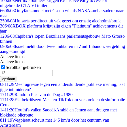
10
06/08
Netflix-abonnees krijgen exclusieve early access tot
uitgebreide GTA VI trailer
66
06/08
Onlyfans-model met G-cup wil als NASA-ambassadeur naar
maan
25
06/08
Huisarts per direct uit vak gezet om ernstig alcoholmisbruik
3
06/08
XBOX platform krijgt zijn eigen "Platinum" achievements dit
jaar
12
06/08
Capibara's lopen Braziliaans parlementsgebouw Mato Grosso
binnen
69
06/08
Israël meldt dood twee militairen in Zuid-Libanon, vergelding
aangekondigd
Actieve items
Actieve items
Scrollbar gebruiken
opslaan
68
11:29
Meer agressie tegen een andersluidende politieke mening, laat
jij je intimideren?
17
11:29
Random Pics van de Dag #1980
17
11:28
EU bekritiseert Meta en TikTok om verspreiden desinformatie
Ceuta
14
11:20
Houthi's vallen Saoedi-Arabië en Jemen aan, dreigen met
blokkade olieroute
8
11:19
Wegpiraat scheurt met 146 km/u door het centrum van
Amsterdam