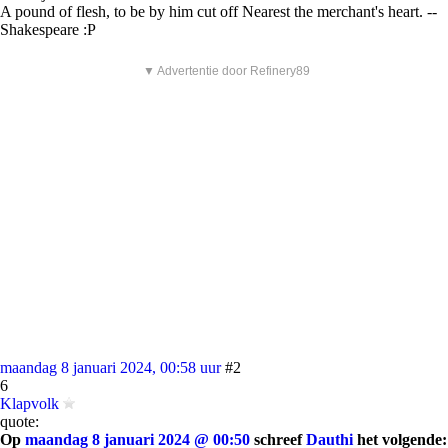
A pound of flesh, to be by him cut off Nearest the merchant's heart. --
Shakespeare :P
▼ Advertentie door Refinery89
maandag 8 januari 2024, 00:58 uur
#2
6
Klapvolk
quote:
Op
maandag 8 januari 2024 @ 00:50
schreef
Dauthi
het volgende: