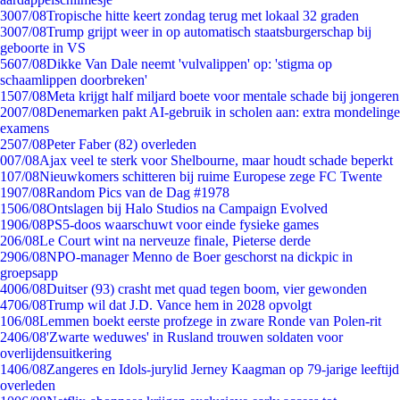
30
07/08
Tropische hitte keert zondag terug met lokaal 32 graden
30
07/08
Trump grijpt weer in op automatisch staatsburgerschap bij
geboorte in VS
56
07/08
Dikke Van Dale neemt 'vulvalippen' op: 'stigma op
schaamlippen doorbreken'
15
07/08
Meta krijgt half miljard boete voor mentale schade bij jongeren
20
07/08
Denemarken pakt AI-gebruik in scholen aan: extra mondelinge
examens
25
07/08
Peter Faber (82) overleden
0
07/08
Ajax veel te sterk voor Shelbourne, maar houdt schade beperkt
1
07/08
Nieuwkomers schitteren bij ruime Europese zege FC Twente
19
07/08
Random Pics van de Dag #1978
15
06/08
Ontslagen bij Halo Studios na Campaign Evolved
19
06/08
PS5-doos waarschuwt voor einde fysieke games
2
06/08
Le Court wint na nerveuze finale, Pieterse derde
29
06/08
NPO-manager Menno de Boer geschorst na dickpic in
groepsapp
40
06/08
Duitser (93) crasht met quad tegen boom, vier gewonden
47
06/08
Trump wil dat J.D. Vance hem in 2028 opvolgt
1
06/08
Lemmen boekt eerste profzege in zware Ronde van Polen-rit
24
06/08
'Zwarte weduwes' in Rusland trouwen soldaten voor
overlijdensuitkering
14
06/08
Zangeres en Idols-jurylid Jerney Kaagman op 79-jarige leeftijd
overleden