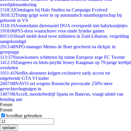
overlijdensuitkering
15
18:32
Ontslagen bij Halo Studios na Campaign Evolved
30
18:32
Trump grijpt weer in op automatisch staatsburgerschap bij
geboorte in VS
31
18:19
Amsterdams dierenasiel DOA overspoeld met babykonijntjes
19
18:06
PS5-doos waarschuwt voor einde fysieke games
69
15:03
Israël meldt dood twee militairen in Zuid-Libanon, vergelding
aangekondigd
29
13:48
NPO-manager Menno de Boer geschorst na dickpic in
groepsapp
1
13:37
Nieuwkomers schitteren bij ruime Europese zege FC Twente
14
12:19
Zangeres en Idols-jurylid Jerney Kaagman op 79-jarige leeftijd
overleden
10
11:41
Netflix-abonnees krijgen exclusieve early access tot
uitgebreide GTA VI trailer
26
07/08
NAVO zet wegens Russische provocatie 250% meer
gevechtsvliegtuigen in
14
07/08
Accell, moederbedrijf Sparta en Batavus, vraagt uitstel van
betaling aan
Forum
Forum
Scrollbar gebruiken
opslaan