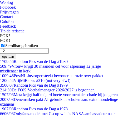
Weblog
Fotoboek
Prijsvragen
Contact
Colofon
Feedback
Tip de redactie
FOK!
FOK!
Scrollbar gebruiken
opslaan
17
09:56
Random Pics van de Dag #1980
5
09:49
Vrouw krijgt 30 maanden cel voor afpersing 12-jarige
misdienaar in kerk
10
09:46
PostNL-bezorger steekt bewoner na ruzie over pakket
12
06:54
VrijMiBabes #316 (not very sfw!)
35
00:07
Random Pics van de Dag #1979
2
14:30
De FOK!Voetbalmanager 2026/2027 is begonnen
15
07/08
Meta krijgt half miljard boete voor mentale schade bij jongeren
20
07/08
Denemarken pakt AI-gebruik in scholen aan: extra mondelinge
examens
19
07/08
Random Pics van de Dag #1978
66
06/08
Onlyfans-model met G-cup wil als NASA-ambassadeur naar