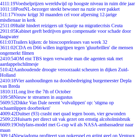
41
11:19
Voedselprijzen wereldwijd op hoogste niveau in ruim drie jaar
10
11:18
PostNL-bezorger steekt bewoner na ruzie over pakket
5
11:17
Vrouw krijgt 30 maanden cel voor afpersing 12-jarige
misdienaar in kerk
25
11:09
Italië hindert reizigers uit Spanje na migratiecrisis Ceuta
29
11:05
Kabinet geeft bedrijven geen compensatie voor schade door
laagwater
6
11:03
Trailers kijken: de bioscoopreleases van week 32
36
11:02
CDA en D66 willen ingrijpen tegen 'gluurbrillen' die mensen
ongemerkt filmen
24
10:54
OM eist TBS tegen verwarde man die agenten stak met
aardappelschilmesje
5
10:42
Aanhoudende droogte veroorzaakt scheuren in dijken Zuid-
Holland
24
10:18
Vier aanhoudingen na doodsbedreiging burgemeester Depla
van Breda
18
10:11
Long live the 7th of October
1
09:58
Nieuw te streamen in augustus
56
09:52
Dikke Van Dale neemt 'vulvalippen' op: 'stigma op
schaamlippen doorbreken'
40
09:42
Duitser (93) crasht met quad tegen boom, vier gewonden
25
09:22
Huisarts per direct uit vak gezet om ernstig alcoholmisbruik
66
09:19
Onlyfans-model met G-cup wil als NASA-ambassadeur naar
maan
3
09:14
Niewiadoma profiteert van pokerspel en grijpt geel op Ventoux