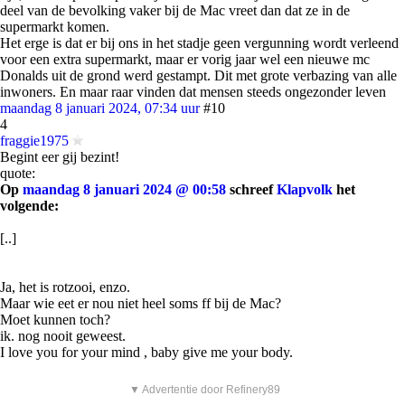
deel van de bevolking vaker bij de Mac vreet dan dat ze in de
supermarkt komen.
Het erge is dat er bij ons in het stadje geen vergunning wordt verleend
voor een extra supermarkt, maar er vorig jaar wel een nieuwe mc
Donalds uit de grond werd gestampt. Dit met grote verbazing van alle
inwoners. En maar raar vinden dat mensen steeds ongezonder leven
maandag 8 januari 2024, 07:34 uur
#10
4
fraggie1975
Begint eer gij bezint!
quote:
Op
maandag 8 januari 2024 @ 00:58
schreef
Klapvolk
het
volgende:
[..]
Ja, het is rotzooi, enzo.
Maar wie eet er nou niet heel soms ff bij de Mac?
Moet kunnen toch?
ik. nog nooit geweest.
I love you for your mind , baby give me your body.
▼ Advertentie door Refinery89