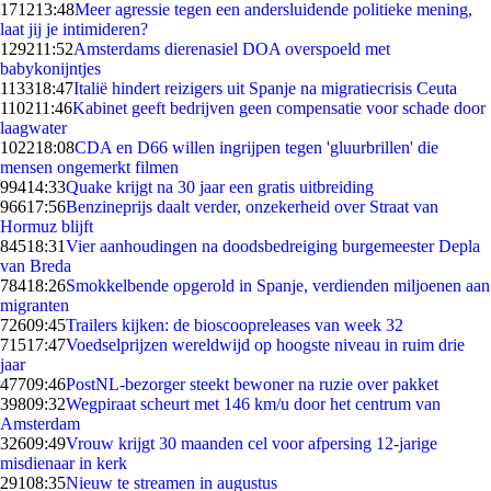
1712
13:48
Meer agressie tegen een andersluidende politieke mening,
laat jij je intimideren?
1292
11:52
Amsterdams dierenasiel DOA overspoeld met
babykonijntjes
1133
18:47
Italië hindert reizigers uit Spanje na migratiecrisis Ceuta
1102
11:46
Kabinet geeft bedrijven geen compensatie voor schade door
laagwater
1022
18:08
CDA en D66 willen ingrijpen tegen 'gluurbrillen' die
mensen ongemerkt filmen
994
14:33
Quake krijgt na 30 jaar een gratis uitbreiding
966
17:56
Benzineprijs daalt verder, onzekerheid over Straat van
Hormuz blijft
845
18:31
Vier aanhoudingen na doodsbedreiging burgemeester Depla
van Breda
784
18:26
Smokkelbende opgerold in Spanje, verdienden miljoenen aan
migranten
726
09:45
Trailers kijken: de bioscoopreleases van week 32
715
17:47
Voedselprijzen wereldwijd op hoogste niveau in ruim drie
jaar
477
09:46
PostNL-bezorger steekt bewoner na ruzie over pakket
398
09:32
Wegpiraat scheurt met 146 km/u door het centrum van
Amsterdam
326
09:49
Vrouw krijgt 30 maanden cel voor afpersing 12-jarige
misdienaar in kerk
291
08:35
Nieuw te streamen in augustus