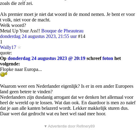
zoals die zelf zei.
Als premier moet je niet dat woord in de mond nemen. Je bent er voor
t volk, niet voor de macht.
Welk woord?
Metal Up Your Ass!!
Bouque de Pheauteau
donderdag 24 augustus 2023, 21:55 uur
#14
1
Wally17
quote:
Op
donderdag 24 augustus 2023 @ 20:19
schreef
foton
het
volgende:
Flopke naar Europa...
Waarom weer een Nederlander eigenlijk? Is er in een ander Europees
land geen betere te vinden?
Nederlanders zijn dusdanig arrogant dat we denken het allemaal voor
heel de wereld op te lossen. Wat dan ook. En daardoor is men zo naïef
dat je aan alle kanten belazerd wordt. Lekker makkelijk sturen dus.
Daar weet dat gedrocht wat eu heet wel raad mee hoor.
▼ Advertentie door Refinery89