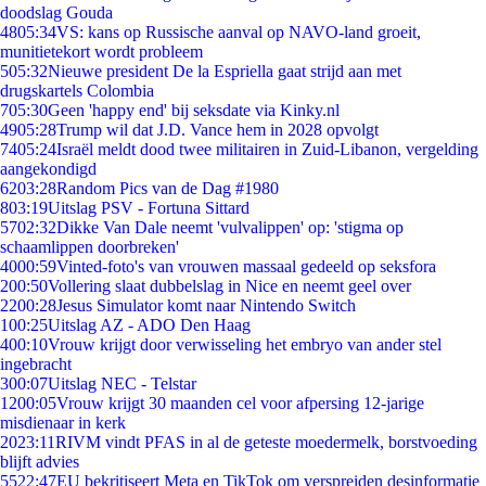
doodslag Gouda
48
05:34
VS: kans op Russische aanval op NAVO-land groeit,
munitietekort wordt probleem
5
05:32
Nieuwe president De la Espriella gaat strijd aan met
drugskartels Colombia
7
05:30
Geen 'happy end' bij seksdate via Kinky.nl
49
05:28
Trump wil dat J.D. Vance hem in 2028 opvolgt
74
05:24
Israël meldt dood twee militairen in Zuid-Libanon, vergelding
aangekondigd
62
03:28
Random Pics van de Dag #1980
8
03:19
Uitslag PSV - Fortuna Sittard
57
02:32
Dikke Van Dale neemt 'vulvalippen' op: 'stigma op
schaamlippen doorbreken'
40
00:59
Vinted-foto's van vrouwen massaal gedeeld op seksfora
2
00:50
Vollering slaat dubbelslag in Nice en neemt geel over
22
00:28
Jesus Simulator komt naar Nintendo Switch
1
00:25
Uitslag AZ - ADO Den Haag
4
00:10
Vrouw krijgt door verwisseling het embryo van ander stel
ingebracht
3
00:07
Uitslag NEC - Telstar
12
00:05
Vrouw krijgt 30 maanden cel voor afpersing 12-jarige
misdienaar in kerk
20
23:11
RIVM vindt PFAS in al de geteste moedermelk, borstvoeding
blijft advies
55
22:47
EU bekritiseert Meta en TikTok om verspreiden desinformatie