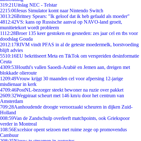
3
19:21
Uitslag NEC - Telstar
22
15:00
Jesus Simulator komt naar Nintendo Switch
30
13:26
Britney Spears: "Ik geloof dat ik heb gefaald als moeder"
48
12:42
VS: kans op Russische aanval op NAVO-land groeit,
munitietekort wordt probleem
11
12:28
Broer 135 keer gestoken en gesneden: zes jaar cel en tbs voor
doodslag Gouda
20
12:17
RIVM vindt PFAS in al de geteste moedermelk, borstvoeding
blijft advies
55
10:16
EU bekritiseert Meta en TikTok om verspreiden desinformatie
Ceuta
43
09:53
Houthi's vallen Saoedi-Arabië en Jemen aan, dreigen met
blokkade olieroute
12
09:49
Vrouw krijgt 30 maanden cel voor afpersing 12-jarige
misdienaar in kerk
47
09:46
PostNL-bezorger steekt bewoner na ruzie over pakket
26
09:32
Wegpiraat scheurt met 146 km/u door het centrum van
Amsterdam
7
09:28
Aanhoudende droogte veroorzaakt scheuren in dijken Zuid-
Holland
0
08:59
Van de Zandschulp overleeft matchpoints, ook Griekspoor
verder in Montreal
1
08:56
Excelsior opent seizoen met ruime zege op promovendus
Cambuur
2
08:35
Nieuw te streamen in augustus