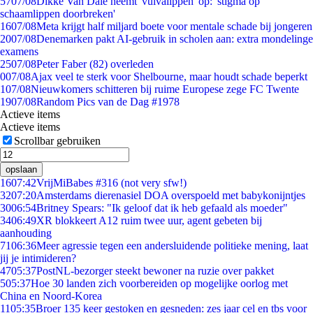
57
07/08
Dikke Van Dale neemt 'vulvalippen' op: 'stigma op
schaamlippen doorbreken'
16
07/08
Meta krijgt half miljard boete voor mentale schade bij jongeren
20
07/08
Denemarken pakt AI-gebruik in scholen aan: extra mondelinge
examens
25
07/08
Peter Faber (82) overleden
0
07/08
Ajax veel te sterk voor Shelbourne, maar houdt schade beperkt
1
07/08
Nieuwkomers schitteren bij ruime Europese zege FC Twente
19
07/08
Random Pics van de Dag #1978
Actieve items
Actieve items
Scrollbar gebruiken
opslaan
16
07:42
VrijMiBabes #316 (not very sfw!)
32
07:20
Amsterdams dierenasiel DOA overspoeld met babykonijntjes
30
06:54
Britney Spears: "Ik geloof dat ik heb gefaald als moeder"
34
06:49
XR blokkeert A12 ruim twee uur, agent gebeten bij
aanhouding
71
06:36
Meer agressie tegen een andersluidende politieke mening, laat
jij je intimideren?
47
05:37
PostNL-bezorger steekt bewoner na ruzie over pakket
5
05:37
Hoe 30 landen zich voorbereiden op mogelijke oorlog met
China en Noord-Korea
11
05:35
Broer 135 keer gestoken en gesneden: zes jaar cel en tbs voor