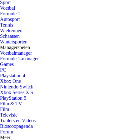
Sport
Voetbal
Formule 1
Autosport
Tennis
Wielrennen
Schaatsen
Wintersporten
Managerspelen
Voetbalmanager
Formule 1-manager
Games
PC
Playstation 4
Xbox One
Nintendo Switch
Xbox Series X|S
PlayStation 5
Film & TV
Film
Televisie
Trailers en Videos
Bioscoopagenda
Forum
Meer