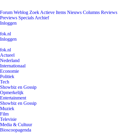
Forum
Weblog
Zoek
Actieve Items
Nieuws
Columns
Reviews
Previews
Specials
Archief
Inloggen
fok.nl
Inloggen
fok.nl
Actueel
Nederland
Internationaal
Economie
Politiek
Tech
Showbiz en Gossip
Opmerkelijk
Entertainment
Showbiz en Gossip
Muziek
Film
Televisie
Media & Cultuur
Bioscoopagenda