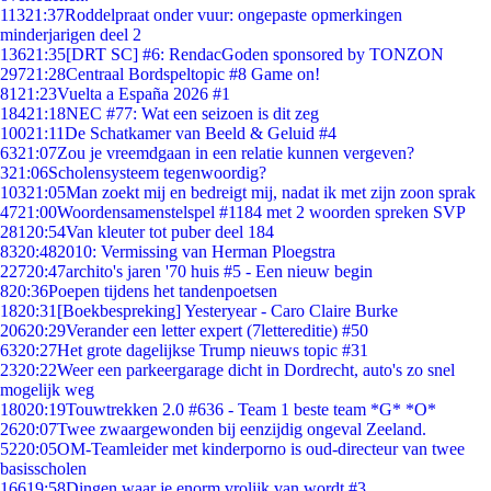
113
21:37
Roddelpraat onder vuur: ongepaste opmerkingen
minderjarigen deel 2
136
21:35
[DRT SC] #6: RendacGoden sponsored by TONZON
297
21:28
Centraal Bordspeltopic #8 Game on!
81
21:23
Vuelta a España 2026 #1
184
21:18
NEC #77: Wat een seizoen is dit zeg
100
21:11
De Schatkamer van Beeld & Geluid #4
63
21:07
Zou je vreemdgaan in een relatie kunnen vergeven?
3
21:06
Scholensysteem tegenwoordig?
103
21:05
Man zoekt mij en bedreigt mij, nadat ik met zijn zoon sprak
47
21:00
Woordensamenstelspel #1184 met 2 woorden spreken SVP
281
20:54
Van kleuter tot puber deel 184
83
20:48
2010: Vermissing van Herman Ploegstra
227
20:47
archito's jaren '70 huis #5 - Een nieuw begin
8
20:36
Poepen tijdens het tandenpoetsen
18
20:31
[Boekbespreking] Yesteryear - Caro Claire Burke
206
20:29
Verander een letter expert (7lettereditie) #50
63
20:27
Het grote dagelijkse Trump nieuws topic #31
23
20:22
Weer een parkeergarage dicht in Dordrecht, auto's zo snel
mogelijk weg
180
20:19
Touwtrekken 2.0 #636 - Team 1 beste team *G* *O*
26
20:07
Twee zwaargewonden bij eenzijdig ongeval Zeeland.
52
20:05
OM-Teamleider met kinderporno is oud-directeur van twee
basisscholen
166
19:58
Dingen waar je enorm vrolijk van wordt #3