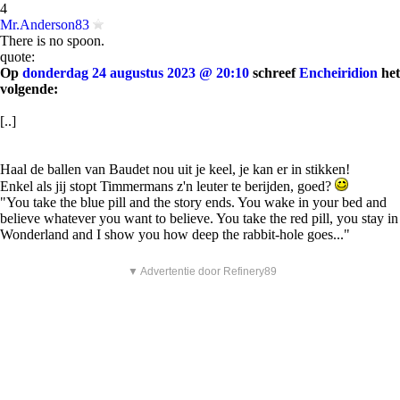
4
Mr.Anderson83
There is no spoon.
quote:
Op
donderdag 24 augustus 2023 @ 20:10
schreef
Encheiridion
het
volgende:
[..]
Haal de ballen van Baudet nou uit je keel, je kan er in stikken!
Enkel als jij stopt Timmermans z'n leuter te berijden, goed?
"You take the blue pill and the story ends. You wake in your bed and
believe whatever you want to believe. You take the red pill, you stay in
Wonderland and I show you how deep the rabbit-hole goes..."
▼ Advertentie door Refinery89