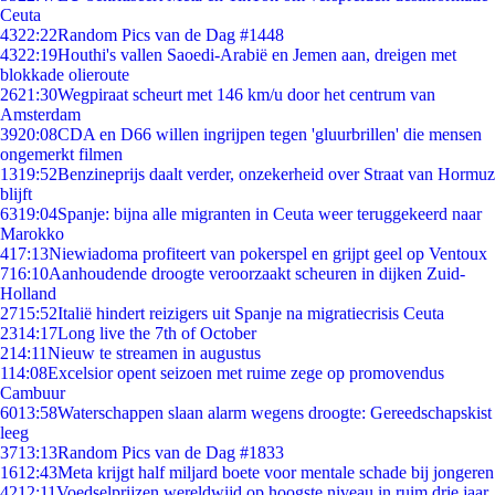
Ceuta
43
22:22
Random Pics van de Dag #1448
43
22:19
Houthi's vallen Saoedi-Arabië en Jemen aan, dreigen met
blokkade olieroute
26
21:30
Wegpiraat scheurt met 146 km/u door het centrum van
Amsterdam
39
20:08
CDA en D66 willen ingrijpen tegen 'gluurbrillen' die mensen
ongemerkt filmen
13
19:52
Benzineprijs daalt verder, onzekerheid over Straat van Hormuz
blijft
63
19:04
Spanje: bijna alle migranten in Ceuta weer teruggekeerd naar
Marokko
4
17:13
Niewiadoma profiteert van pokerspel en grijpt geel op Ventoux
7
16:10
Aanhoudende droogte veroorzaakt scheuren in dijken Zuid-
Holland
27
15:52
Italië hindert reizigers uit Spanje na migratiecrisis Ceuta
23
14:17
Long live the 7th of October
2
14:11
Nieuw te streamen in augustus
1
14:08
Excelsior opent seizoen met ruime zege op promovendus
Cambuur
60
13:58
Waterschappen slaan alarm wegens droogte: Gereedschapskist
leeg
37
13:13
Random Pics van de Dag #1833
16
12:43
Meta krijgt half miljard boete voor mentale schade bij jongeren
42
12:11
Voedselprijzen wereldwijd op hoogste niveau in ruim drie jaar