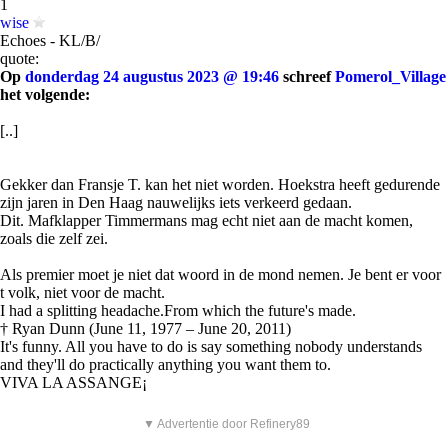
1
wise
Echoes - KL/B/
quote:
Op
donderdag 24 augustus 2023 @ 19:46
schreef
Pomerol_Village
het volgende:
[..]
Gekker dan Fransje T. kan het niet worden. Hoekstra heeft gedurende
zijn jaren in Den Haag nauwelijks iets verkeerd gedaan.
Dit. Mafklapper Timmermans mag echt niet aan de macht komen,
zoals die zelf zei.
Als premier moet je niet dat woord in de mond nemen. Je bent er voor
t volk, niet voor de macht.
I had a splitting headache.From which the future's made.
† Ryan Dunn (June 11, 1977 – June 20, 2011)
It's funny. All you have to do is say something nobody understands
and they'll do practically anything you want them to.
VIVA LA ASSANGE¡
▼ Advertentie door Refinery89