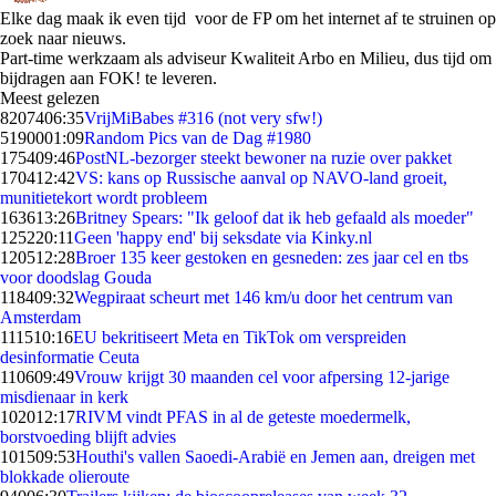
Elke dag maak ik even tijd voor de FP om het internet af te struinen op
zoek naar nieuws.
Part-time werkzaam als adviseur Kwaliteit Arbo en Milieu, dus tijd om
bijdragen aan FOK! te leveren.
Meest gelezen
82074
06:35
VrijMiBabes #316 (not very sfw!)
51900
01:09
Random Pics van de Dag #1980
1754
09:46
PostNL-bezorger steekt bewoner na ruzie over pakket
1704
12:42
VS: kans op Russische aanval op NAVO-land groeit,
munitietekort wordt probleem
1636
13:26
Britney Spears: "Ik geloof dat ik heb gefaald als moeder"
1252
20:11
Geen 'happy end' bij seksdate via Kinky.nl
1205
12:28
Broer 135 keer gestoken en gesneden: zes jaar cel en tbs
voor doodslag Gouda
1184
09:32
Wegpiraat scheurt met 146 km/u door het centrum van
Amsterdam
1115
10:16
EU bekritiseert Meta en TikTok om verspreiden
desinformatie Ceuta
1106
09:49
Vrouw krijgt 30 maanden cel voor afpersing 12-jarige
misdienaar in kerk
1020
12:17
RIVM vindt PFAS in al de geteste moedermelk,
borstvoeding blijft advies
1015
09:53
Houthi's vallen Saoedi-Arabië en Jemen aan, dreigen met
blokkade olieroute