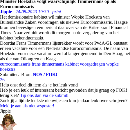
Minister Hoekstra volgt waarschijnlijk Timmermans op als
Eurocommissaris
Jippie
24-08-2023 19:39
print
Het demissionaire kabinet wil minister Wopke Hoekstra van
Buitenlandse Zaken voordragen als nieuwe Eurocommissaris. Haagse
bronnen bevestigen een bericht daarover van de Britse krant Financial
Times. Naar verluidt wordt dit morgen na de vergadering van het
kabinet bekendgemaakt.
Doordat Frans Timmermans lijsttrekker wordt voor PvdA/GL ontstaat
er een vacature voor een Nederlandse Eurocommissaris. De naam van
Hoekstra voor deze vacature werd al langer genoemd in Den Haag, net
als die van Ollongren en Kaag.
eurocommissaris
frans timmermans
kabinet
voorgedragen
wopke
hoekstra
Submitter:
Bron:
NOS / FOK!
26
Help ons; deel dit item als je het leuk vond
Heb je een leuk of interessant bericht gevonden dat je graag op FOK!
terug ziet?
Tip ons dan via de submit!
Zoek jij altijd de leukste nieuwtjes en kun je daar leuk over schrijven?
Meld je aan als nieuwsposter!
Jippie