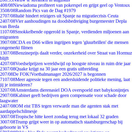
4
08/08
Niewiadoma profiteert van pokerspel en grijpt geel op Ventoux
35
08/08
Random Pics van de Dag #1979
27
07/08
Italië hindert reizigers uit Spanje na migratiecrisis Ceuta
24
07/08
Vier aanhoudingen na doodsbedreiging burgemeester Depla
van Breda
11
07/08
Smokkelbende opgerold in Spanje, verdienden miljoenen aan
migranten
39
07/08
CDA en D66 willen ingrijpen tegen 'gluurbrillen' die mensen
ongemerkt filmen
13
07/08
Benzineprijs daalt verder, onzekerheid over Straat van Hormuz
blijft
42
07/08
Voedselprijzen wereldwijd op hoogste niveau in ruim drie jaar
23
07/08
Quake krijgt na 30 jaar een gratis uitbreiding
2
07/08
De FOK!Voetbalmanager 2026/2027 is begonnen
71
07/08
Meer agressie tegen een andersluidende politieke mening, laat
jij je intimideren?
32
07/08
Amsterdams dierenasiel DOA overspoeld met babykonijntjes
29
07/08
Kabinet geeft bedrijven geen compensatie voor schade door
laagwater
24
07/08
OM eist TBS tegen verwarde man die agenten stak met
aardappelschilmesje
30
07/08
Tropische hitte keert zondag terug met lokaal 32 graden
30
07/08
Trump grijpt weer in op automatisch staatsburgerschap bij
geboorte in VS