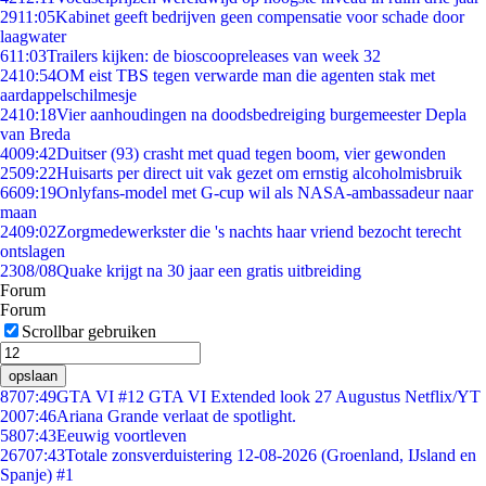
29
11:05
Kabinet geeft bedrijven geen compensatie voor schade door
laagwater
6
11:03
Trailers kijken: de bioscoopreleases van week 32
24
10:54
OM eist TBS tegen verwarde man die agenten stak met
aardappelschilmesje
24
10:18
Vier aanhoudingen na doodsbedreiging burgemeester Depla
van Breda
40
09:42
Duitser (93) crasht met quad tegen boom, vier gewonden
25
09:22
Huisarts per direct uit vak gezet om ernstig alcoholmisbruik
66
09:19
Onlyfans-model met G-cup wil als NASA-ambassadeur naar
maan
24
09:02
Zorgmedewerkster die 's nachts haar vriend bezocht terecht
ontslagen
23
08/08
Quake krijgt na 30 jaar een gratis uitbreiding
Forum
Forum
Scrollbar gebruiken
opslaan
87
07:49
GTA VI #12 GTA VI Extended look 27 Augustus Netflix/YT
20
07:46
Ariana Grande verlaat de spotlight.
58
07:43
Eeuwig voortleven
267
07:43
Totale zonsverduistering 12-08-2026 (Groenland, IJsland en
Spanje) #1