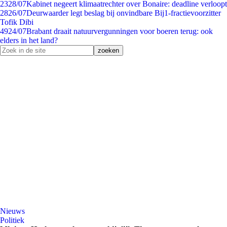
23
28/07
Kabinet negeert klimaatrechter over Bonaire: deadline verloopt
28
26/07
Deurwaarder legt beslag bij onvindbare Bij1-fractievoorzitter
Tofik Dibi
49
24/07
Brabant draait natuurvergunningen voor boeren terug: ook
elders in het land?
Nieuws
Politiek