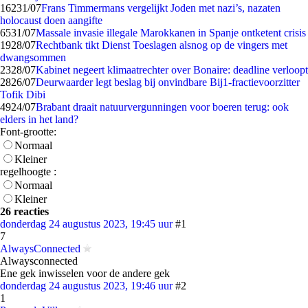
162
31/07
Frans Timmermans vergelijkt Joden met nazi’s, nazaten
holocaust doen aangifte
65
31/07
Massale invasie illegale Marokkanen in Spanje ontketent crisis
19
28/07
Rechtbank tikt Dienst Toeslagen alsnog op de vingers met
dwangsommen
23
28/07
Kabinet negeert klimaatrechter over Bonaire: deadline verloopt
28
26/07
Deurwaarder legt beslag bij onvindbare Bij1-fractievoorzitter
Tofik Dibi
49
24/07
Brabant draait natuurvergunningen voor boeren terug: ook
elders in het land?
Font-grootte:
Normaal
Kleiner
regelhoogte :
Normaal
Kleiner
26 reacties
donderdag 24 augustus 2023, 19:45 uur
#1
7
AlwaysConnected
Alwaysconnected
Ene gek inwisselen voor de andere gek
donderdag 24 augustus 2023, 19:46 uur
#2
1