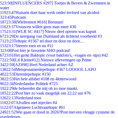
5
23:50
[INFLUENCERS #297] Toetjes & Bevers & Zwemmen in
water
119
23:47
Huisarts doet haar werk onder invloed van alcohol
3
23:45
Podcasts
187
23:38
[Wielrennen #616] Brennan!
116
23:37
Vrouwen willen geen man meer #30
175
23:31
[WLR SC #417] Nieuw deel openen was kaputt
67
23:29
De neergang van Duitsland als lichtend voorbeeld #3
71
23:23
Teltopic #1567 tel door en door en door....
153
23:17
Sterren toen en nu #11
3
23:08
Post hier je favoriete SHO podcast!
67
23:01
Het grote Baktopic (voor bakfoto's, -vragen en -tips) #42
72
22:59
[Lil Kleine#12] Nieuwe afleveringen op Prime
34
22:59
[AZ#98] Heel Nederland achter AZ
138
22:54
Meisjesnamenlepeltopic #367 LOOOOL LAPO
40
22:53
Dierenlepeltopic #150
38
22:53
Het hele alfabet #108 en 4letterwoord
90
22:34
Nederlandse Politiek #725
19
22:29
de beheerder die mij oh zo moe maakt.
185
22:22
Post hier zo vaak mogelijk om 22:22 uur #76
126
22:13
Nederland toen
110
22:07
Afvallen met injecties #4
11
22:07
Algemeen Luchtvaarttopic #61
249
21:52
Wie gaan er dood in 2026?Post met een vleugje cynisme de
overledenen.