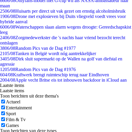
66
06/08
Onlyfans-model met G-cup wil als NASA-ambassadeur naar
maan
25
06/08
Huisarts per direct uit vak gezet om ernstig alcoholmisbruik
19
06/08
Drone met explosieven bij Duits vliegveld voedt vrees voor
hybride aanval
60
06/08
Waterschappen slaan alarm wegens droogte: Gereedschapskist
leeg
24
06/08
Zorgmedewerkster die 's nachts haar vriend bezocht terecht
ontslagen
38
06/08
Random Pics van de Dag #1977
21
05/08
Tanken in België wordt nóg aantrekkelijker
34
05/08
Dirk sluit supermarkt op de Wallen na golf van diefstal en
agressie
12
05/08
Random Pics van de Dag #1976
6
04/08
Kraftwerk brengt ruimteschip terug naar Eindhoven
20
04/08
Apple vecht Britse eis tot inbouwen backdoor in iCloud aan
Laatste items
Laatste items
Toon berichten uit deze thema's
Actueel
Entertainment
Sport
Film & Tv
Games
Toon berichten van deze types