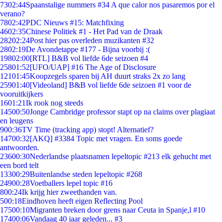
73
02:44
Spaanstalige nummers #34 A que calor nos pasaremos por el
verano?
78
02:42
PDC Nieuws #15: Matchfixing
46
02:35
Chinese Politiek #1 - Het Pad van de Draak
282
02:24
Post hier pas overleden muzikanten #32
28
02:19
De Avondetappe #177 - Bijna voorbij :(
198
02:00
[RTL] B&B vol liefde 6de seizoen #4
258
01:52
[UFO/UAP] #16 The Age of Disclosure
121
01:45
Koopzegels sparen bij AH duurt straks 2x zo lang
259
01:40
[Videoland] B&B vol liefde 6de seizoen #1 voor de
vooruitkijkers
16
01:21
Ik rook nog steeds
145
00:50
Jonge Cambridge professor stapt op na claims over plagiaat
en leugens
9
00:36
TV Time (tracking app) stopt! Alternatief?
147
00:32
[AKQ] #3384 Topic met vragen. En soms goede
antwoorden.
236
00:30
Nederlandse plaatsnamen lepeltopic #213 elk gehucht met
een bord telt
133
00:29
Buitenlandse steden lepeltopic #268
249
00:28
Voetballers lepel topic #16
8
00:24
Ik krijg hier zweethanden van.
5
00:18
Eindhoven heeft eigen Reflecting Pool
175
00:10
Migranten breken door grens naar Ceuta in Spanje,l #10
174
00:06
Vandaag 40 jaar geleden... #3