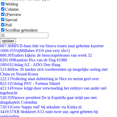
Weblog
Column
(P)review
Special
Poll
Scrollbar gebruiken
opslaan
0
07:36
MIVD-baas lekt via Strava routes naar geheime kazerne
16
06:35
VrijMiBabes #316 (not very sfw!)
6
06:30
Trailers kijken: de bioscoopreleases van week 32
62
01:09
Random Pics van de Dag #1980
1
00:01
Uitslag AZ - ADO Den Haag
5
23:46
Hoe 30 landen zich voorbereiden op mogelijke oorlog met
China en Noord-Korea
2
22:13
Vollering slaat dubbelslag in Nice en neemt geel over
8
22:11
Uitslag PSV - Fortuna Sittard
4
21:14
Vrouw krijgt door verwisseling het embryo van ander stel
ingebracht
5
20:35
Nieuwe president De la Espriella gaat strijd aan met
drugskartels Colombia
7
20:11
Geen 'happy end' bij seksdate via Kinky.nl
34
19:57
XR blokkeert A12 ruim twee uur, agent gebeten bij
aanhouding