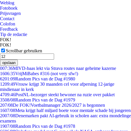
Weblog
Fotoboek
Prijsvragen
Contact
Colofon
Feedback
Tip de redactie
FOK!
FOK!
Scrollbar gebruiken
opslaan
0
07:36
MIVD-baas lekt via Strava routes naar geheime kazerne
16
06:35
VrijMiBabes #316 (not very sfw!)
62
01:09
Random Pics van de Dag #1980
12
09:49
Vrouw krijgt 30 maanden cel voor afpersing 12-jarige
misdienaar in kerk
47
09:46
PostNL-bezorger steekt bewoner na ruzie over pakket
35
08/08
Random Pics van de Dag #1979
2
07/08
De FOK!Voetbalmanager 2026/2027 is begonnen
16
07/08
Meta krijgt half miljard boete voor mentale schade bij jongeren
20
07/08
Denemarken pakt AI-gebruik in scholen aan: extra mondelinge
examens
19
07/08
Random Pics van de Dag #1978