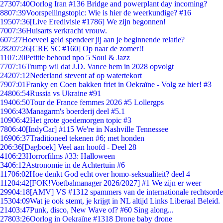
273
07:40
Oorlog Iran #136 Bridge and powerplant day incoming?
88
07:39
Voorspellingstopic: Wie is hier de weerkundige? #16
195
07:36
[Live Eredivisie #1786] We zijn begonnen!
70
07:36
Huisarts verkracht vrouw.
6
07:27
Hoeveel geld spendeer jij aan je beginnende relatie?
282
07:26
[CRE SC #160] Op naar de zomer!!
11
07:20
Petitie behoud npo 5 Soul & Jazz
77
07:16
Trump wil dat J.D. Vance hem in 2028 opvolgt
242
07:12
Nederland stevent af op watertekort
79
07:01
Franky en Coen bakken friet in Oekraïne - Volg ze hier! #3
248
06:54
Russia vs Ukraine #91
194
06:50
Tour de France femmes 2026 #5 Lollergps
19
06:43
Managarm's boerderij deel #5.1
109
06:42
Het grote goedemorgen topic #3
78
06:40
[IndyCar] #115 We're in Nashville Tennessee
169
06:37
Traditioneel tekenen #6; met honden
2
06:36
[Dagboek] Veel aan hoofd - Deel 28
41
06:23
Horrorfilms #33: Halloween
34
06:12
Astronomie in de Achtertuin #6
117
06:02
Hoe denkt God echt over homo-seksualiteit? deel 4
112
04:42
[FOK!Voetbalmanager 2026/2027] #1 We zijn er weer
299
04:18
[AMV] VS #1312 spammers van de internationale rechtsorde
153
04:09
Wat je ook stemt, je krijgt in NL altijd Links Liberaal Beleid.
214
03:47
Punk, disco, New Wave of? #60 Sing along...
278
03:26
Oorlog in Oekraïne #1318 Drone baby drone