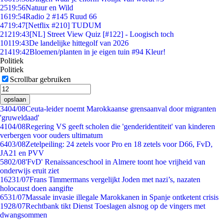
25
19:56
Natuur en Wild
16
19:54
Radio 2 #145 Ruud 66
47
19:47
[Netflix #210] TUDUM
212
19:43
[NL] Street View Quiz [#122] - Loogisch toch
101
19:43
De landelijke hittegolf van 2026
214
19:42
Bloemen/planten in je eigen tuin #94 Kleur!
Politiek
Politiek
Scrollbar gebruiken
opslaan
34
04/08
Ceuta-leider noemt Marokkaanse grensaanval door migranten
'gruweldaad'
41
04/08
Regering VS geeft scholen die 'genderidentiteit' van kinderen
verbergen voor ouders ultimatum
64
03/08
Zetelpeiling: 24 zetels voor Pro en 18 zetels voor D66, FvD,
JA21 en PVV
58
02/08
'FvD' Renaissanceschool in Almere toont hoe vrijheid van
onderwijs eruit ziet
162
31/07
Frans Timmermans vergelijkt Joden met nazi’s, nazaten
holocaust doen aangifte
65
31/07
Massale invasie illegale Marokkanen in Spanje ontketent crisis
19
28/07
Rechtbank tikt Dienst Toeslagen alsnog op de vingers met
dwangsommen