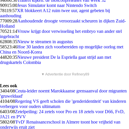
940
06:30
Trailers kijken: de bioscoopreleases van week 32
909
15:00
Jesus Simulator komt naar Nintendo Switch
781
19:57
XR blokkeert A12 ruim twee uur, agent gebeten bij
aanhouding
770
09:28
Aanhoudende droogte veroorzaakt scheuren in dijken Zuid-
Holland
705
21:14
Vrouw krijgt door verwisseling het embryo van ander stel
ingebracht
628
08:35
Nieuw te streamen in augustus
585
23:46
Hoe 30 landen zich voorbereiden op mogelijke oorlog met
China en Noord-Korea
448
20:35
Nieuwe president De la Espriella gaat strijd aan met
drugskartels Colombia
▼ Advertentie door Refinery89
Lees ook
34
04/08
Ceuta-leider noemt Marokkaanse grensaanval door migranten
'gruweldaad'
41
04/08
Regering VS geeft scholen die 'genderidentiteit' van kinderen
verbergen voor ouders ultimatum
64
03/08
Zetelpeiling: 24 zetels voor Pro en 18 zetels voor D66, FvD,
JA21 en PVV
58
02/08
'FvD' Renaissanceschool in Almere toont hoe vrijheid van
onderwijs eruit ziet