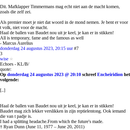
Dit. Mafklapper Timmermans mag echt niet aan de macht komen,
zoals die zelf zei.
Als premier moet je niet dat woord in de mond nemen. Je bent er voor
t volk, niet voor de macht.
Haal de ballen van Baudet nou uit je keel, je kan er in stikken!
All is temporary, fame and the famous as well
- Marcus Aurelius
donderdag 24 augustus 2023, 20:15 uur
#7
3
wise
Echoes - KL/B/
quote:
Op
donderdag 24 augustus 2023 @ 20:10
schreef
Encheiridion
het
volgende:
[..]
Haal de ballen van Baudet nou uit je keel, je kan er in stikken!
Baudet mag zich lekker verslikken in zijn reptielentong. Ook iemand
die van t padje is.
I had a splitting headache.From which the future's made.
† Ryan Dunn (June 11, 1977 – June 20, 2011)