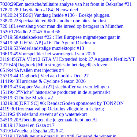
70
20:29
Een tactische/militaire analyse van het front in Oekraïne #31
178
20:28
[PlayStation #184] Nieuw deel
146
20:24
[SBS6] Vandaag Inside #136 - Boekje pluggen.
238
20:22
Speciaalbieren #80: another one bites the dust
7
20:18
Levenslang voor man die inreed op betogers in München
15
20:17
Radio 2 #145 Ruud 66
247
19:58
Asielzoekers #22 : Het Europese migratiepact gaat in
254
19:58
[UFO/UAP] #16 The Age of Disclosure
242
19:53
Nederlandstalige muziektopic #13
166
19:49
Voorspel hier het warmtegetal van 2026
31
19:45
GTA VI #12 GTA VI Extended look 27 Augustus Netflix/YT
22
19:45
[Dagboek] Mijn struggles in het dagelijks leven
65
19:44
Afvallen met injecties #4
257
19:44
[Dagboek] Veel aan hoofd - Deel 27
114
19:43
Hurricane & Cyclone Season 2026
108
19:43
Kapper Walat (27) slachtoffer van vernielingen
151
19:42
"Niche"-historische producten in de supermarkt
265
19:31
Duitse Muziek #2
132
19:30
[DRT SC] #6: RendacGoden sponsored by TONZON
41
19:30
Droneaanval op Oekrains vliegtuig in Leipzig
221
19:24
Nederland stevent af op watertekort
245
19:20
Afbeeldingen die je gemaakt hebt met AI
186
19:17
Israel en Gaza #17
78
19:14
Vuelta a España 2026 #1
222
19:12
Welk geurtje draag jij nu #48 Geurend de winter in