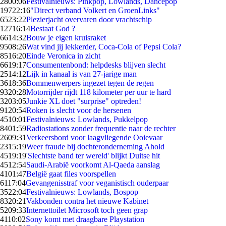
28
00:06
Festivalnieuws: Pinkpop, Lowlands, Dancepop
197
22:16
"Direct verband Volkert en GroenLinks"
65
23:22
Plezierjacht overvaren door vrachtschip
127
16:14
Bestaat God ?
66
14:32
Bouw je eigen kruisraket
95
08:26
Wat vind jij lekkerder, Coca-Cola of Pepsi Cola?
85
16:20
Einde Veronica in zicht
66
19:17
Consumentenbond: helpdesks blijven slecht
25
14:12
Lijk in kanaal is van 27-jarige man
36
18:36
Bommenwerpers ingezet tegen de regen
93
20:28
Motorrijder rijdt 118 kilometer per uur te hard
32
03:05
Junkie XL doet "surprise" optreden!
91
20:54
Roken is slecht voor de hersenen
45
10:01
Festivalnieuws: Lowlands, Pukkelpop
84
01:59
Radiostations zonder frequentie naar de rechter
26
09:31
Verkeersbord voor laagvliegende Ooievaar
23
15:19
Weer fraude bij dochteronderneming Ahold
45
19:19
'Slechtste band ter wereld' blijkt Duitse hit
45
12:54
Saudi-Arabië voorkomt Al-Qaeda aanslag
41
01:47
België gaat files voorspellen
61
17:04
Gevangenisstraf voor veganistisch ouderpaar
35
22:04
Festivalnieuws: Lowlands, Bospop
83
20:21
Vakbonden contra het nieuwe Kabinet
52
09:33
Internettoilet Microsoft toch geen grap
41
10:02
Sony komt met draagbare Playstation