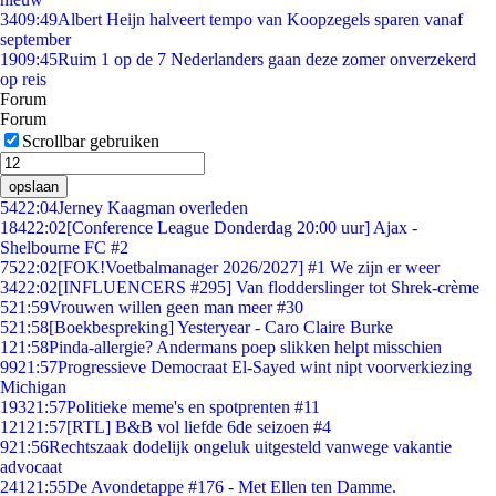
34
09:49
Albert Heijn halveert tempo van Koopzegels sparen vanaf
september
19
09:45
Ruim 1 op de 7 Nederlanders gaan deze zomer onverzekerd
op reis
Forum
Forum
Scrollbar gebruiken
opslaan
54
22:04
Jerney Kaagman overleden
184
22:02
[Conference League Donderdag 20:00 uur] Ajax -
Shelbourne FC #2
75
22:02
[FOK!Voetbalmanager 2026/2027] #1 We zijn er weer
34
22:02
[INFLUENCERS #295] Van flodderslinger tot Shrek-crème
5
21:59
Vrouwen willen geen man meer #30
5
21:58
[Boekbespreking] Yesteryear - Caro Claire Burke
1
21:58
Pinda-allergie? Andermans poep slikken helpt misschien
99
21:57
Progressieve Democraat El-Sayed wint nipt voorverkiezing
Michigan
193
21:57
Politieke meme's en spotprenten #11
121
21:57
[RTL] B&B vol liefde 6de seizoen #4
9
21:56
Rechtszaak dodelijk ongeluk uitgesteld vanwege vakantie
advocaat
241
21:55
De Avondetappe #176 - Met Ellen ten Damme.