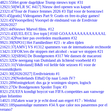
48
21:55
Het grote dagelijkse Trump nieuws topic #31
129
21:50
[WLR SC #417] Nieuw deel openen was kaputt
233
21:47
Tour de France femmes 2026 #3 Tijd voor de borstcrawl
8
21:45
[gratis] Videogames Part 9: Gratis en free-to-play games!
32
21:45
[Voorspellen] Voorspel de eindstand van de Eredivisie
2026/2027
20
21:44
Nieuwe Marvel films. #12
215
21:43
[UEL/ECL live topic] #160 GOAAAAAAAAAAAAAL
271
21:42
Post hier pas overleden muzikanten #32
99
21:39
[NPO1] Het Familiediner #23 - te allen tijden
216
21:37
[AMV] VS #1312 spammers van de internationale rechtsorde
134
21:33
FOK!ers die stoppen met alcohol - waar we stoppen #21
208
21:32
[SBS6] De Bondgenoten #317 We dansen de macaroni
65
21:32
De neergang van Duitsland als lichtend voorbeeld #3
223
21:31
[Videoland] B&B vol liefde 6de seizoen #1 voor de
vooruitkijkers
24
21:30
[2026/2027] Eredivisietoto #1
123
21:29
[Nederlands Elftal] Op naar Louis IV?
33
21:28
Woningtekort: dus ga je woningen slopen, logisch
69
21:27
De Bondgenoten Spoiler Topic #3
83
21:25
UEFA kondigt boycot van FIFA-competities aan vanwege
plan Infantino
140
21:19
Zaken waar je je echt dood aan ergert #17 - Werklui
68
21:18
Spaanstalige nummers #34 A que calor nos pasaremos por el
verano?