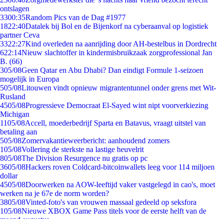
ontslagen
33
00:35
Random Pics van de Dag #1977
18
22:40
Datalek bij Bol en de Bijenkorf na cyberaanval op logistiek
partner Ceva
33
22:27
Kind overleden na aanrijding door AH-bestelbus in Dordrecht
6
22:14
Nieuw slachtoffer in kindermisbruikzaak zorgprofessional Jan
B. (66)
3
05/08
Geen Qatar en Abu Dhabi? Dan eindigt Formule 1-seizoen
mogelijk in Europa
5
05/08
Litouwen vindt opnieuw migrantentunnel onder grens met Wit-
Rusland
45
05/08
Progressieve Democraat El-Sayed wint nipt voorverkiezing
Michigan
11
05/08
Accell, moederbedrijf Sparta en Batavus, vraagt uitstel van
betaling aan
5
05/08
Zomervakantieweerbericht: aanhoudend zomers
1
05/08
Vollering de sterkste na lastige heuvelrit
8
05/08
The Division Resurgence nu gratis op pc
36
05/08
Hackers roven Coldcard-bitcoinwallets leeg voor 114 miljoen
dollar
45
05/08
Doorwerken na AOW-leeftijd vaker vastgelegd in cao's, moet
werken na je 67e de norm worden?
38
05/08
Vinted-foto's van vrouwen massaal gedeeld op seksfora
1
05/08
Nieuwe XBOX Game Pass titels voor de eerste helft van de