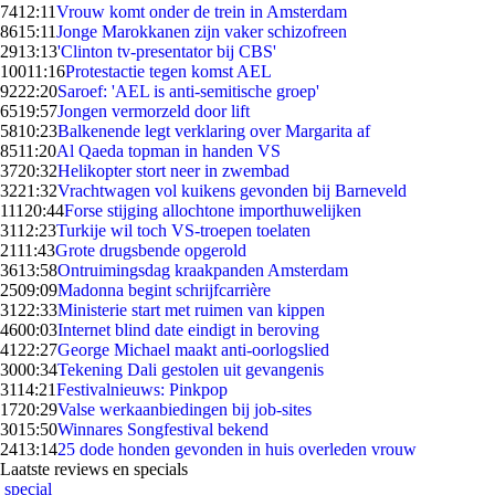
74
12:11
Vrouw komt onder de trein in Amsterdam
86
15:11
Jonge Marokkanen zijn vaker schizofreen
29
13:13
'Clinton tv-presentator bij CBS'
100
11:16
Protestactie tegen komst AEL
92
22:20
Saroef: 'AEL is anti-semitische groep'
65
19:57
Jongen vermorzeld door lift
58
10:23
Balkenende legt verklaring over Margarita af
85
11:20
Al Qaeda topman in handen VS
37
20:32
Helikopter stort neer in zwembad
32
21:32
Vrachtwagen vol kuikens gevonden bij Barneveld
111
20:44
Forse stijging allochtone importhuwelijken
31
12:23
Turkije wil toch VS-troepen toelaten
21
11:43
Grote drugsbende opgerold
36
13:58
Ontruimingsdag kraakpanden Amsterdam
25
09:09
Madonna begint schrijfcarrière
31
22:33
Ministerie start met ruimen van kippen
46
00:03
Internet blind date eindigt in beroving
41
22:27
George Michael maakt anti-oorlogslied
30
00:34
Tekening Dali gestolen uit gevangenis
31
14:21
Festivalnieuws: Pinkpop
17
20:29
Valse werkaanbiedingen bij job-sites
30
15:50
Winnares Songfestival bekend
24
13:14
25 dode honden gevonden in huis overleden vrouw
Laatste reviews en specials
special