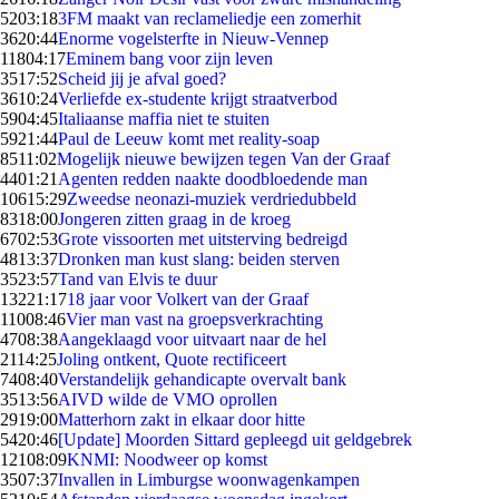
52
03:18
3FM maakt van reclameliedje een zomerhit
36
20:44
Enorme vogelsterfte in Nieuw-Vennep
118
04:17
Eminem bang voor zijn leven
35
17:52
Scheid jij je afval goed?
36
10:24
Verliefde ex-studente krijgt straatverbod
59
04:45
Italiaanse maffia niet te stuiten
59
21:44
Paul de Leeuw komt met reality-soap
85
11:02
Mogelijk nieuwe bewijzen tegen Van der Graaf
44
01:21
Agenten redden naakte doodbloedende man
106
15:29
Zweedse neonazi-muziek verdriedubbeld
83
18:00
Jongeren zitten graag in de kroeg
67
02:53
Grote vissoorten met uitsterving bedreigd
48
13:37
Dronken man kust slang: beiden sterven
35
23:57
Tand van Elvis te duur
132
21:17
18 jaar voor Volkert van der Graaf
110
08:46
Vier man vast na groepsverkrachting
47
08:38
Aangeklaagd voor uitvaart naar de hel
21
14:25
Joling ontkent, Quote rectificeert
74
08:40
Verstandelijk gehandicapte overvalt bank
35
13:56
AIVD wilde de VMO oprollen
29
19:00
Matterhorn zakt in elkaar door hitte
54
20:46
[Update] Moorden Sittard gepleegd uit geldgebrek
121
08:09
KNMI: Noodweer op komst
35
07:37
Invallen in Limburgse woonwagenkampen