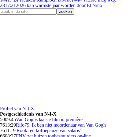
28
17:21
2026 kan warmste jaar worden door El Nino
Profiel van N-I-X
Postgeschiedenis van N-I-X
50
09:45
Van Goghs laatste film in première
76
13:29
Rifo79: Ik ben niet moordenaar van Van Gogh
76
11:19
'Rook- en koffiepauze van salaris'
66
08:27
FNV zet huizen topbestuurders on-line