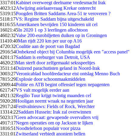
33
17:01
Kabinet overweegt deelname vredesmacht Irak
40
23:12
Afwijzing asielaanvraag Krekar onterecht
53
19:15
Poogden Britten Saddams Area-51 te veroveren ?
51
18:17
VS: Regime Saddam bijna uitgeschakeld
81
16:55
Amerikanen bevrijden 150 kinderen uit cel
160
21:45
In 2020 1 op 3 leerlingen allochtoon
46
02:32
Valse 200-eurobiljetten duiken op in Groningen
114
10:40
Man rijdt 220 km per uur op A16
47
20:32
Coalitie aan de poort van Bagdad
29
16:54
Onbekend object bij Columbia mogelijk een "access panel"
42
01:17
Saddam is ereburger van Detroit, USA
46
20:23
Man sterft door zelfgemaakt seksspeeltjes
35
11:14
Duizend parachutisten geland in Noord-Irak
30
03:27
Veronicablad hoofdredacteur eist ontslag Menno Buch
78
15:29
Explosie door schoonmaakmiddelen
20
09:44
Politie en ATB begint offensief tegen nepagenten
62
17:47
VS valt mogelijk eerder aan
49
21:32
Regilio Tuur krijgt twintig maanden cel
59
20:28
Hooligan neemt wraak na negentien jaar
29
17:24
Festivalnieuws: Fields of Rock, Werchter
133
14:22
Saddam Hussein: Irak zal overwinnen
50
23:17
Geen advocaat: gewapende overvallers vrij
49
17:17
Negen operaties om op Jackson te lijken
18
16:51
Noodtelefoon populair voor pizza
33
11:01
Zwitserland verbiedt anoniem bellen