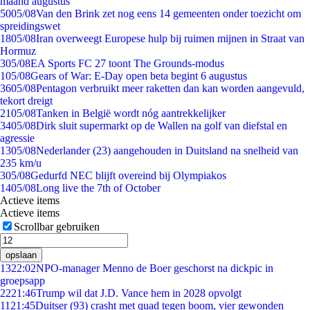
maand augustus
50
05/08
Van den Brink zet nog eens 14 gemeenten onder toezicht om
spreidingswet
18
05/08
Iran overweegt Europese hulp bij ruimen mijnen in Straat van
Hormuz
3
05/08
EA Sports FC 27 toont The Grounds-modus
1
05/08
Gears of War: E-Day open beta begint 6 augustus
36
05/08
Pentagon verbruikt meer raketten dan kan worden aangevuld,
tekort dreigt
21
05/08
Tanken in België wordt nóg aantrekkelijker
34
05/08
Dirk sluit supermarkt op de Wallen na golf van diefstal en
agressie
13
05/08
Nederlander (23) aangehouden in Duitsland na snelheid van
235 km/u
3
05/08
Gedurfd NEC blijft overeind bij Olympiakos
14
05/08
Long live the 7th of October
Actieve items
Actieve items
Scrollbar gebruiken
opslaan
13
22:02
NPO-manager Menno de Boer geschorst na dickpic in
groepsapp
22
21:46
Trump wil dat J.D. Vance hem in 2028 opvolgt
11
21:45
Duitser (93) crasht met quad tegen boom, vier gewonden