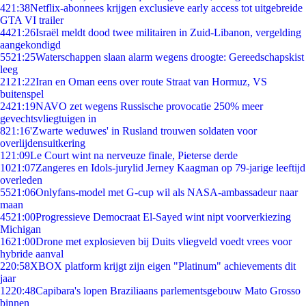
4
21:38
Netflix-abonnees krijgen exclusieve early access tot uitgebreide
GTA VI trailer
44
21:26
Israël meldt dood twee militairen in Zuid-Libanon, vergelding
aangekondigd
55
21:25
Waterschappen slaan alarm wegens droogte: Gereedschapskist
leeg
21
21:22
Iran en Oman eens over route Straat van Hormuz, VS
buitenspel
24
21:19
NAVO zet wegens Russische provocatie 250% meer
gevechtsvliegtuigen in
8
21:16
'Zwarte weduwes' in Rusland trouwen soldaten voor
overlijdensuitkering
1
21:09
Le Court wint na nerveuze finale, Pieterse derde
10
21:07
Zangeres en Idols-jurylid Jerney Kaagman op 79-jarige leeftijd
overleden
55
21:06
Onlyfans-model met G-cup wil als NASA-ambassadeur naar
maan
45
21:00
Progressieve Democraat El-Sayed wint nipt voorverkiezing
Michigan
16
21:00
Drone met explosieven bij Duits vliegveld voedt vrees voor
hybride aanval
2
20:58
XBOX platform krijgt zijn eigen "Platinum" achievements dit
jaar
12
20:48
Capibara's lopen Braziliaans parlementsgebouw Mato Grosso
binnen