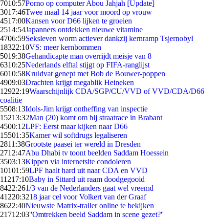
70
10:57
Porno op computer Abou Jahjah [Update]
30
17:46
Twee maal 14 jaar voor moord op vrouw
45
17:00
Kansen voor D66 lijken te groeien
25
14:54
Japanners ontdekken nieuwe vitamine
47
06:59
Seksleven worm actiever dankzij kernramp Tsjernobyl
183
22:10
VS: meer kernbommen
50
19:38
Gehandicapte man overrijdt meisje van 8
63
10:25
Nederlands elftal stijgt op FIFA-ranglijst
60
10:58
Kruidvat genept met Bob de Bouwer-poppen
49
09:03
Drachten krijgt megablik Heineken
129
22:19
Waarschijnlijk CDA/SGP/CU/VVD of VVD/CDA/D66
coalitie
55
08:13
Idols-Jim krijgt ontheffing van inspectie
152
13:32
Man (20) komt om bij straatrace in Brabant
45
00:12
LPF: Eerst maar kijken naar D66
155
01:35
Kamer wil softdrugs legaliseren
28
11:38
Grootste paasei ter wereld in Dresden
27
12:47
Abu Dhabi tv toont beelden Saddam Hoessein
35
03:13
Kippen via internetsite condoleren
101
01:59
LPF haalt hard uit naar CDA en VVD
112
17:10
Baby in Sittard uit raam doodgegooid
84
22:26
1/3 van de Nederlanders gaat wel vreemd
412
20:32
18 jaar cel voor Volkert van der Graaf
86
22:40
Nieuwste Matrix-trailer online te bekijken
217
12:03
''Omtrekken beeld Saddam in scene gezet?''