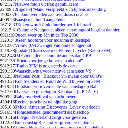
84
21:27
Nieuwe foto's uit Irak gepubliceerd
224
09:12
[update] 'Maud verspreekt zich tijdens uitzending'
19
00:07
Pantani overleden aan overdosis cocaïne
40
09:53
Baasje met hond aangereden
167
18:33
Roken wordt flink duurder per 1 februari
102
15:41
Column: Netiquette, alleen een mongool begrijpt dat niet.
69
11:10
Queen weer op één in de Top 2000
112
01:43
Geen hoofdrol voor moslima in kerstspel
56
12:07
Vrouw (69) zwanger van dode echtgenoot
35
19:38
[update] Chatsessie met Florent Luyckx (Radio 3FM)
24
12:43
IMF ziet cijfers economie anders dan CPB
59
21:58
''Boete voor jonge koper van alcohol''
98
12:27
"Radio 3FM is nog steeds de eerste"
29
01:30
Waarschuwing voor nieuwe aanslagen VS
68
12:33
National Post: "Blackout VS kwam door UFO's"
49
13:21
Rob Stenders en Ruud de Wild blijven bij 3FM
49
19:51
Doodstraf voor verdachte van aanslag op Bali
76
17:00
Overval en gijzeling in Rabobank [UPDATE]
50
09:23
Baby overleeft val van acht meter
43
04:16
Rechter geschorst na pijnlijke grap
105
16:39
Mike 'Amazing Discoveries' Levey overleden
56
16:34
Homoseksueel genomineerd als bisschop
94
01:16
Hittegolf Nederland zorgt voor gevaren
31
22:31
Bomaanslag Rusland zorgt voor veel doden
26
16:18
Zanger Noir Désir vast voor zware mishandeling