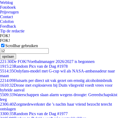
Weblog
Fotoboek
Prijsvragen
Contact
Colofon
Feedback
Tip de redactie
FOK!
FOK!
Scrollbar gebruiken
opslaan
2
21:30
De FOK!Voetbalmanager 2026/2027 is begonnen
19
15:23
Random Pics van de Dag #1978
55
14:35
Onlyfans-model met G-cup wil als NASA-ambassadeur naar
maan
22
14:09
Huisarts per direct uit vak gezet om ernstig alcoholmisbruik
16
10:32
Drone met explosieven bij Duits vliegveld voedt vrees voor
hybride aanval
55
09:33
Waterschappen slaan alarm wegens droogte: Gereedschapskist
leeg
23
06:40
Zorgmedewerkster die 's nachts haar vriend bezocht terecht
ontslagen
33
00:35
Random Pics van de Dag #1977