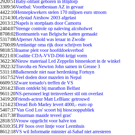
29
20:51
Baby-olifant geboren in Blijdorp
33
09:56
Voetbal: Voortbestaan AZ in gevaar
44
22:10
Hennepkwekers stelen 170 miljoen euro stroom
12
14:30
Lelystad Airshow 2003 afgelast
20
13:12
Napels is stortplaats door Camorra
24
04:07
Strenge controle op naleving alcoholwet
87
08:02
Bontmantels van Belgische katten gemaakt
53
17:08
Afperser Ahold was leraar in Zwolle
27
00:09
Armlastige oma rijk door schrijven boek
98
18:53
Iraanse pleit voor hoofddoekverbod
82
21:03
Coalitie CDA-VVD-D66 krijgt vorm
36
22:36
Nieuw materiaal Led Zeppelin binnenkort in de winkel
39
22:32
Travolta en Newton John samen in Grease 3
53
11:18
Balkenende niet naar herdenking Fortuyn
16
17:52
Veel doden door mazelen in Nepal
66
09:53
Zware tornado's treffen de VS
20
14:23
Bom ontdekt bij marathon Belfast
96
11:20
NS-personeel legt treinverkeer stil om overlast
34
19:20
Friends-acteur Matt LeBlanc getrouwd
12
14:23
Dread Bob Marley levert 4000,- euro op
54
07:37
'Van God Los' scoort bij bioscooppubliek
43
17:38
'Buurman maaide teveel gras'
28
18:55
Vrouw opgelicht voor halve ton
63
10:35
LPF boos over lintje voor Leemhuis
86
12:18
VS wil Informatie minister al-Sahaf niet arresteren