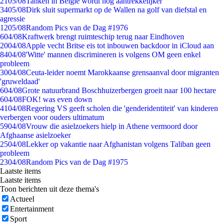
21
05/08
Tanken in België wordt nóg aantrekkelijker
34
05/08
Dirk sluit supermarkt op de Wallen na golf van diefstal en
agressie
12
05/08
Random Pics van de Dag #1976
6
04/08
Kraftwerk brengt ruimteschip terug naar Eindhoven
20
04/08
Apple vecht Britse eis tot inbouwen backdoor in iCloud aan
84
04/08
'Witte' mannen discrimineren is volgens OM geen enkel
probleem
30
04/08
Ceuta-leider noemt Marokkaanse grensaanval door migranten
'gruweldaad'
6
04/08
Grote natuurbrand Boschhuizerbergen groeit naar 100 hectare
6
04/08
FOK! was even down
41
04/08
Regering VS geeft scholen die 'genderidentiteit' van kinderen
verbergen voor ouders ultimatum
59
04/08
Vrouw die asielzoekers hielp in Athene vermoord door
Afghaanse asielzoeker
25
04/08
Lekker op vakantie naar Afghanistan volgens Taliban geen
probleem
23
04/08
Random Pics van de Dag #1975
Laatste items
Laatste items
Toon berichten uit deze thema's
Actueel
Entertainment
Sport