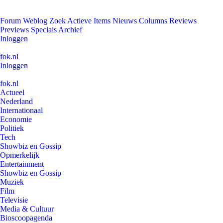
Forum
Weblog
Zoek
Actieve Items
Nieuws
Columns
Reviews
Previews
Specials
Archief
Inloggen
fok.nl
Inloggen
fok.nl
Actueel
Nederland
Internationaal
Economie
Politiek
Tech
Showbiz en Gossip
Opmerkelijk
Entertainment
Showbiz en Gossip
Muziek
Film
Televisie
Media & Cultuur
Bioscoopagenda