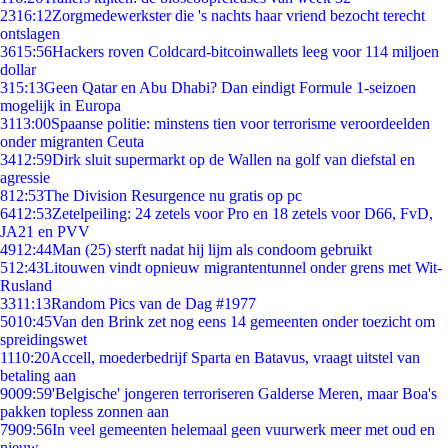
23
16:12
Zorgmedewerkster die 's nachts haar vriend bezocht terecht
ontslagen
36
15:56
Hackers roven Coldcard-bitcoinwallets leeg voor 114 miljoen
dollar
3
15:13
Geen Qatar en Abu Dhabi? Dan eindigt Formule 1-seizoen
mogelijk in Europa
31
13:00
Spaanse politie: minstens tien voor terrorisme veroordeelden
onder migranten Ceuta
34
12:59
Dirk sluit supermarkt op de Wallen na golf van diefstal en
agressie
8
12:53
The Division Resurgence nu gratis op pc
64
12:53
Zetelpeiling: 24 zetels voor Pro en 18 zetels voor D66, FvD,
JA21 en PVV
49
12:44
Man (25) sterft nadat hij lijm als condoom gebruikt
5
12:43
Litouwen vindt opnieuw migrantentunnel onder grens met Wit-
Rusland
33
11:13
Random Pics van de Dag #1977
50
10:45
Van den Brink zet nog eens 14 gemeenten onder toezicht om
spreidingswet
11
10:20
Accell, moederbedrijf Sparta en Batavus, vraagt uitstel van
betaling aan
90
09:59
'Belgische' jongeren terroriseren Galderse Meren, maar Boa's
pakken topless zonnen aan
79
09:56
In veel gemeenten helemaal geen vuurwerk meer met oud en
nieuw