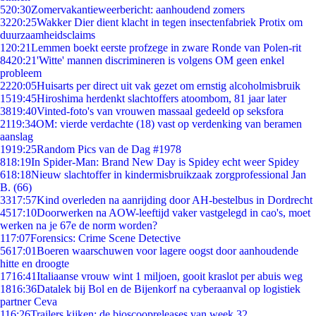
5
20:30
Zomervakantieweerbericht: aanhoudend zomers
32
20:25
Wakker Dier dient klacht in tegen insectenfabriek Protix om
duurzaamheidsclaims
1
20:21
Lemmen boekt eerste profzege in zware Ronde van Polen-rit
84
20:21
'Witte' mannen discrimineren is volgens OM geen enkel
probleem
22
20:05
Huisarts per direct uit vak gezet om ernstig alcoholmisbruik
15
19:45
Hiroshima herdenkt slachtoffers atoombom, 81 jaar later
38
19:40
Vinted-foto's van vrouwen massaal gedeeld op seksfora
21
19:34
OM: vierde verdachte (18) vast op verdenking van beramen
aanslag
19
19:25
Random Pics van de Dag #1978
8
18:19
In Spider-Man: Brand New Day is Spidey echt weer Spidey
6
18:18
Nieuw slachtoffer in kindermisbruikzaak zorgprofessional Jan
B. (66)
33
17:57
Kind overleden na aanrijding door AH-bestelbus in Dordrecht
45
17:10
Doorwerken na AOW-leeftijd vaker vastgelegd in cao's, moet
werken na je 67e de norm worden?
1
17:07
Forensics: Crime Scene Detective
56
17:01
Boeren waarschuwen voor lagere oogst door aanhoudende
hitte en droogte
17
16:41
Italiaanse vrouw wint 1 miljoen, gooit kraslot per abuis weg
18
16:36
Datalek bij Bol en de Bijenkorf na cyberaanval op logistiek
partner Ceva
1
16:26
Trailers kijken: de bioscoopreleases van week 32