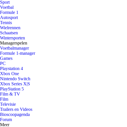
Sport
Voetbal
Formule 1
Autosport
Tennis
Wielrennen
Schaatsen
Wintersporten
Managerspelen
Voetbalmanager
Formule 1-manager
Games
PC
Playstation 4
Xbox One
Nintendo Switch
Xbox Series X|S
PlayStation 5
Film & TV
Film
Televisie
Trailers en Videos
Bioscoopagenda
Forum
Meer