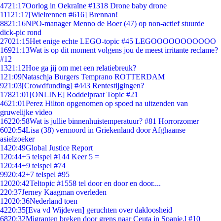
47
21:17
Oorlog in Oekraïne #1318 Drone baby drone
111
21:17
[Wielrennen #616] Brennan!
88
21:16
NPO-manager Menno de Boer (47) op non-actief stuurde
dick-pic rond
270
21:15
Het enige echte LEGO-topic #45 LEGOOOOOOOOOOO
169
21:13
Wat is op dit moment volgens jou de meest irritante reclame?
#12
13
21:12
Hoe ga jij om met een relatiebreuk?
1
21:09
Nataschja Burgers Temprano ROTTERDAM
9
21:03
[Crowdfunding] #443 Rentestijgingen?
178
21:01
[ONLINE] Roddelpraat Topic #21
46
21:01
Perez Hilton opgenomen op spoed na uitzenden van
gruwelijke video
162
20:58
Wat is jullie binnenhuistemperatuur? #81 Horrorzomer
60
20:54
Lisa (38) vermoord in Griekenland door Afghaanse
asielzoeker
14
20:49
Global Justice Report
1
20:44
+5 telspel #144 Keer 5 =
1
20:44
+9 telspel #74
99
20:42
+7 telspel #95
120
20:42
Teltopic #1558 tel door en door en door....
2
20:37
Jerney Kaagman overleden
120
20:36
Nederland toen
42
20:35
[Eva vd Wijdeven] geruchten over dakloosheid
68
20:32
Migranten breken door grens naar Ceuta in Spanje,l #10