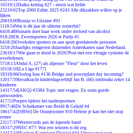
165
19:12
Haiku ketting #27 - strooi wat liefde
232
19:02
Top 2000 Editie 2025 #243 Alle dikzakken willen op je
lijken
208
19:00
Russia vs Ukraine #91
11
18:54
Wat is dit jaar de ultieme zomerhit?
64
18:48
Huisarts doet haar werk onder invloed van alcohol
9
18:28
EK Zwemsporten 2026 te Parijs #1
64
18:26
Overleden sporters en aan sport gerelateerde personen
32
18:20
Jaarlijks emigreren duizenden Amerikanen naar Nederland.
236
18:17
Wie gaan er dood in 2026?Post met een vleugje cynisme de
overledenen.
57
18:13
Abdul A. (27) als afperser "Fleur" door het leven
101
18:10
[La Liga #177]
183
18:06
Oorlog Iran #136 Bridge and powerplant day incoming?
120
17:59
Invalkracht kinderdagverblijf Jan B. (66) misbruikt zeker 14
kinderen
143
17:54
[AKQ] #3384 Topic met vragen. En soms goede
antwoorden.
4
17:51
Poepen tijdens het tandenpoetsen
99
17:46
De Schatkamer van Beeld & Geluid #4
186
17:42
[SBS6] De Oranjezomer #10 Helene je kan het niet stop
ermee
231
17:37
Weerrecords aan de lopende band
183
17:29
NEC #77: Wat een seizoen is dit zeg
144
17:24
[Keuken Kampioen Divisie] #44 Vitesse mag weg