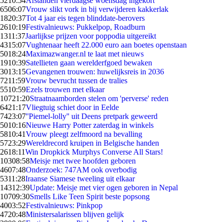
52
10:54
Afstanden vierdaagse woensdag ingekort
65
06:07
Vrouw slikt vork in bij verwijderen kakkerlak
18
20:37
Tot 4 jaar eis tegen blinddate-berovers
26
10:19
Festivalnieuws: Pukkelpop, Roadburn
13
11:37
Jaarlijkse prijzen voor poppodia uitgereikt
43
15:07
Vughtenaar heeft 22.000 euro aan boetes openstaan
50
18:24
Maximazwanger.nl te laat met nieuws
19
10:39
Satellieten gaan werelderfgoed bewaken
30
13:15
Gevangenen trouwen: huwelijksreis in 2036
72
11:59
Vrouw bevrucht tussen de tralies
55
10:59
Ezels trouwen met elkaar
107
21:20
Straatnaamborden stelen om 'perverse' reden
64
21:17
Vliegtuig schiet door in Eelde
74
23:07
''Piemel-lolly'' uit Deens pretpark geweerd
50
10:16
Nieuwe Harry Potter zaterdag in winkels
58
10:41
Vrouw pleegt zelfmoord na bevalling
57
23:29
Wereldrecord kruipen in Belgische handen
26
18:11
Win Dropkick Murphys Converse All Stars!
103
08:58
Meisje met twee hoofden geboren
46
07:48
Onderzoek: 747AM ook overbodig
53
11:28
Iraanse Siamese tweeling uit elkaar
143
12:39
Update: Meisje met vier ogen geboren in Nepal
107
09:30
Smells Like Teen Spirit beste popsong
40
03:52
Festivalnieuws: Pinkpop
47
20:48
Ministersalarissen blijven gelijk