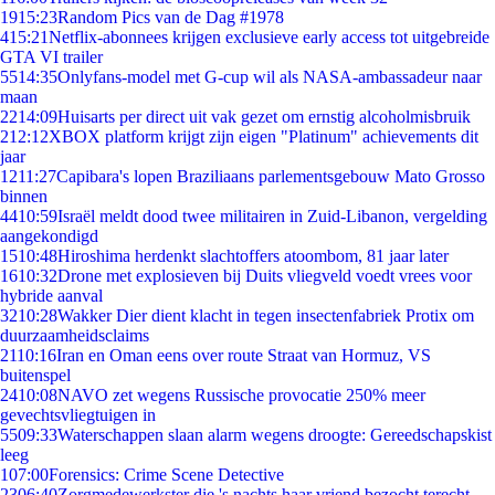
19
15:23
Random Pics van de Dag #1978
4
15:21
Netflix-abonnees krijgen exclusieve early access tot uitgebreide
GTA VI trailer
55
14:35
Onlyfans-model met G-cup wil als NASA-ambassadeur naar
maan
22
14:09
Huisarts per direct uit vak gezet om ernstig alcoholmisbruik
2
12:12
XBOX platform krijgt zijn eigen "Platinum" achievements dit
jaar
12
11:27
Capibara's lopen Braziliaans parlementsgebouw Mato Grosso
binnen
44
10:59
Israël meldt dood twee militairen in Zuid-Libanon, vergelding
aangekondigd
15
10:48
Hiroshima herdenkt slachtoffers atoombom, 81 jaar later
16
10:32
Drone met explosieven bij Duits vliegveld voedt vrees voor
hybride aanval
32
10:28
Wakker Dier dient klacht in tegen insectenfabriek Protix om
duurzaamheidsclaims
21
10:16
Iran en Oman eens over route Straat van Hormuz, VS
buitenspel
24
10:08
NAVO zet wegens Russische provocatie 250% meer
gevechtsvliegtuigen in
55
09:33
Waterschappen slaan alarm wegens droogte: Gereedschapskist
leeg
1
07:00
Forensics: Crime Scene Detective
23
06:40
Zorgmedewerkster die 's nachts haar vriend bezocht terecht