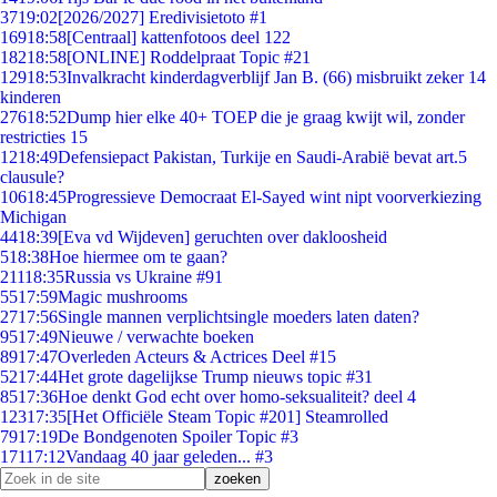
37
19:02
[2026/2027] Eredivisietoto #1
169
18:58
[Centraal] kattenfotoos deel 122
182
18:58
[ONLINE] Roddelpraat Topic #21
129
18:53
Invalkracht kinderdagverblijf Jan B. (66) misbruikt zeker 14
kinderen
276
18:52
Dump hier elke 40+ TOEP die je graag kwijt wil, zonder
restricties 15
12
18:49
Defensiepact Pakistan, Turkije en Saudi-Arabië bevat art.5
clausule?
106
18:45
Progressieve Democraat El-Sayed wint nipt voorverkiezing
Michigan
44
18:39
[Eva vd Wijdeven] geruchten over dakloosheid
5
18:38
Hoe hiermee om te gaan?
211
18:35
Russia vs Ukraine #91
55
17:59
Magic mushrooms
27
17:56
Single mannen verplichtsingle moeders laten daten?
95
17:49
Nieuwe / verwachte boeken
89
17:47
Overleden Acteurs & Actrices Deel #15
52
17:44
Het grote dagelijkse Trump nieuws topic #31
85
17:36
Hoe denkt God echt over homo-seksualiteit? deel 4
123
17:35
[Het Officiële Steam Topic #201] Steamrolled
79
17:19
De Bondgenoten Spoiler Topic #3
171
17:12
Vandaag 40 jaar geleden... #3