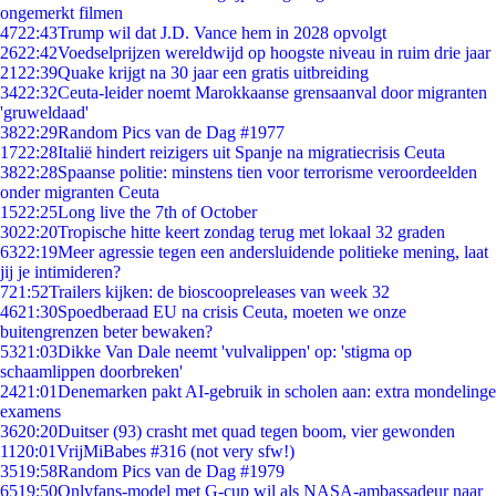
ongemerkt filmen
47
22:43
Trump wil dat J.D. Vance hem in 2028 opvolgt
26
22:42
Voedselprijzen wereldwijd op hoogste niveau in ruim drie jaar
21
22:39
Quake krijgt na 30 jaar een gratis uitbreiding
34
22:32
Ceuta-leider noemt Marokkaanse grensaanval door migranten
'gruweldaad'
38
22:29
Random Pics van de Dag #1977
17
22:28
Italië hindert reizigers uit Spanje na migratiecrisis Ceuta
38
22:28
Spaanse politie: minstens tien voor terrorisme veroordeelden
onder migranten Ceuta
15
22:25
Long live the 7th of October
30
22:20
Tropische hitte keert zondag terug met lokaal 32 graden
63
22:19
Meer agressie tegen een andersluidende politieke mening, laat
jij je intimideren?
7
21:52
Trailers kijken: de bioscoopreleases van week 32
46
21:30
Spoedberaad EU na crisis Ceuta, moeten we onze
buitengrenzen beter bewaken?
53
21:03
Dikke Van Dale neemt 'vulvalippen' op: 'stigma op
schaamlippen doorbreken'
24
21:01
Denemarken pakt AI-gebruik in scholen aan: extra mondelinge
examens
36
20:20
Duitser (93) crasht met quad tegen boom, vier gewonden
11
20:01
VrijMiBabes #316 (not very sfw!)
35
19:58
Random Pics van de Dag #1979
65
19:50
Onlyfans-model met G-cup wil als NASA-ambassadeur naar