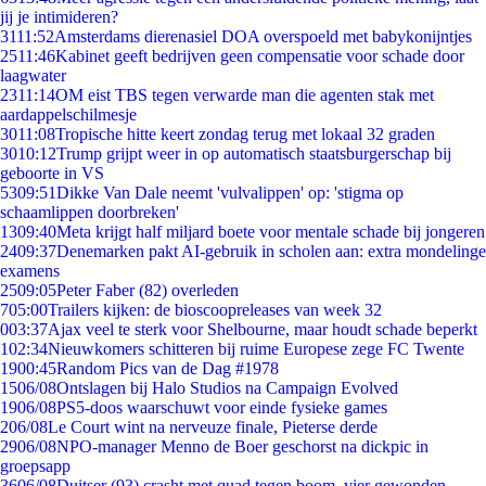
jij je intimideren?
31
11:52
Amsterdams dierenasiel DOA overspoeld met babykonijntjes
25
11:46
Kabinet geeft bedrijven geen compensatie voor schade door
laagwater
23
11:14
OM eist TBS tegen verwarde man die agenten stak met
aardappelschilmesje
30
11:08
Tropische hitte keert zondag terug met lokaal 32 graden
30
10:12
Trump grijpt weer in op automatisch staatsburgerschap bij
geboorte in VS
53
09:51
Dikke Van Dale neemt 'vulvalippen' op: 'stigma op
schaamlippen doorbreken'
13
09:40
Meta krijgt half miljard boete voor mentale schade bij jongeren
24
09:37
Denemarken pakt AI-gebruik in scholen aan: extra mondelinge
examens
25
09:05
Peter Faber (82) overleden
7
05:00
Trailers kijken: de bioscoopreleases van week 32
0
03:37
Ajax veel te sterk voor Shelbourne, maar houdt schade beperkt
1
02:34
Nieuwkomers schitteren bij ruime Europese zege FC Twente
19
00:45
Random Pics van de Dag #1978
15
06/08
Ontslagen bij Halo Studios na Campaign Evolved
19
06/08
PS5-doos waarschuwt voor einde fysieke games
2
06/08
Le Court wint na nerveuze finale, Pieterse derde
29
06/08
NPO-manager Menno de Boer geschorst na dickpic in
groepsapp
36
06/08
Duitser (93) crasht met quad tegen boom, vier gewonden