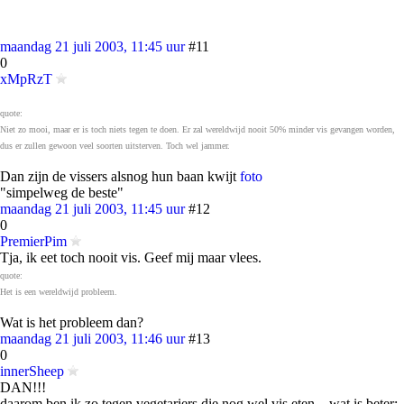
maandag 21 juli 2003, 11:45 uur
#11
0
xMpRzT
quote:
Niet zo mooi, maar er is toch niets tegen te doen. Er zal wereldwijd nooit 50% minder vis gevangen worden,
dus er zullen gewoon veel soorten uitsterven. Toch wel jammer.
Dan zijn de vissers alsnog hun baan kwijt
foto
"simpelweg de beste"
maandag 21 juli 2003, 11:45 uur
#12
0
PremierPim
Tja, ik eet toch nooit vis. Geef mij maar vlees.
quote:
Het is een wereldwijd probleem.
Wat is het probleem dan?
maandag 21 juli 2003, 11:46 uur
#13
0
innerSheep
DAN!!!
daarom ben ik zo tegen vegetariers die nog wel vis eten... wat is beter: