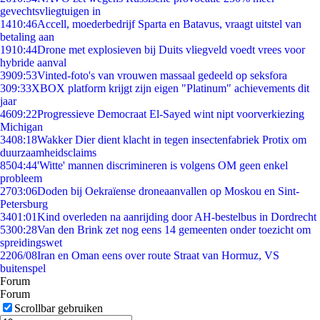
gevechtsvliegtuigen in
14
10:46
Accell, moederbedrijf Sparta en Batavus, vraagt uitstel van
betaling aan
19
10:44
Drone met explosieven bij Duits vliegveld voedt vrees voor
hybride aanval
39
09:53
Vinted-foto's van vrouwen massaal gedeeld op seksfora
3
09:33
XBOX platform krijgt zijn eigen "Platinum" achievements dit
jaar
46
09:22
Progressieve Democraat El-Sayed wint nipt voorverkiezing
Michigan
34
08:18
Wakker Dier dient klacht in tegen insectenfabriek Protix om
duurzaamheidsclaims
85
04:44
'Witte' mannen discrimineren is volgens OM geen enkel
probleem
27
03:06
Doden bij Oekraïense droneaanvallen op Moskou en Sint-
Petersburg
34
01:01
Kind overleden na aanrijding door AH-bestelbus in Dordrecht
53
00:28
Van den Brink zet nog eens 14 gemeenten onder toezicht om
spreidingswet
22
06/08
Iran en Oman eens over route Straat van Hormuz, VS
buitenspel
Forum
Forum
Scrollbar gebruiken