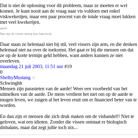
Dat is niet de oplossing voor dit probleem, maar ze moeten er wel
komen. Je kunt nooit aan de vraag naar vis voldoen met enkel
viskwekerijen, maar een paar procent van de totale vraag moet lukken
met veel kwekerijen.
quote:
Dan zijn de vissers alsnog hun baan kwijt
Daar staan ze helemaal niet bij stil, veel vissers zijn arm, en die denken
helemaal niet na over de toekomst. Het gaat er bij die mensen om dat
ze op de korte termijn geld hebben, want anders kunnen ze niet
overleven.
maandag 21 juli 2003, 11:51 uur
#19
0
ShelbyMustang
Schwinghh
Mensen zijn parasieten van de aarde! Weer een voorbeeld van het
uitmelken van de aarde. De mens verdient het niet om op de aarde te
mogen leven, we zuigen al het leven eruit om er financieel beter van te
worden.
En dan zijn er mensen die zich druk maken om de vishandel!! Niet te
geloven, wat een idioten. Zonder die vissen ontstaat er biologisch
disbalans, maar dat zegt jullie toch nix...