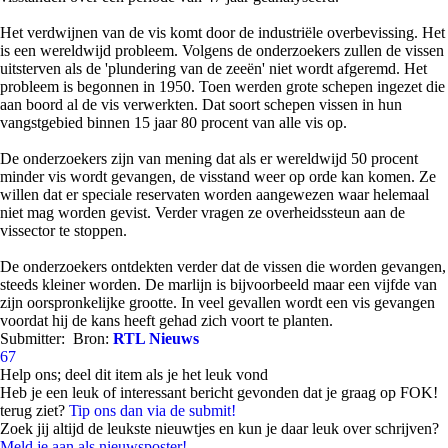
Het verdwijnen van de vis komt door de industriële overbevissing. Het
is een wereldwijd probleem. Volgens de onderzoekers zullen de vissen
uitsterven als de 'plundering van de zeeën' niet wordt afgeremd. Het
probleem is begonnen in 1950. Toen werden grote schepen ingezet die
aan boord al de vis verwerkten. Dat soort schepen vissen in hun
vangstgebied binnen 15 jaar 80 procent van alle vis op.
De onderzoekers zijn van mening dat als er wereldwijd 50 procent
minder vis wordt gevangen, de visstand weer op orde kan komen. Ze
willen dat er speciale reservaten worden aangewezen waar helemaal
niet mag worden gevist. Verder vragen ze overheidssteun aan de
vissector te stoppen.
De onderzoekers ontdekten verder dat de vissen die worden gevangen,
steeds kleiner worden. De marlijn is bijvoorbeeld maar een vijfde van
zijn oorspronkelijke grootte. In veel gevallen wordt een vis gevangen
voordat hij de kans heeft gehad zich voort te planten.
Submitter:
Bron:
RTL Nieuws
67
Help ons; deel dit item als je het leuk vond
Heb je een leuk of interessant bericht gevonden dat je graag op FOK!
terug ziet?
Tip ons dan via de submit!
Zoek jij altijd de leukste nieuwtjes en kun je daar leuk over schrijven?
Meld je aan als nieuwsposter!