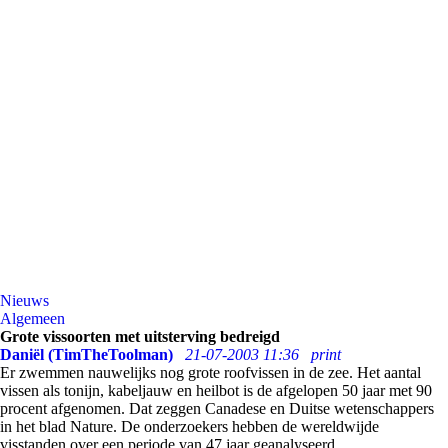
Nieuws
Algemeen
Grote vissoorten met uitsterving bedreigd
Daniël (TimTheToolman)
21-07-2003 11:36
print
Er zwemmen nauwelijks nog grote roofvissen in de zee. Het aantal
vissen als tonijn, kabeljauw en heilbot is de afgelopen 50 jaar met 90
procent afgenomen. Dat zeggen Canadese en Duitse wetenschappers
in het blad Nature. De onderzoekers hebben de wereldwijde
visstanden over een periode van 47 jaar geanalyseerd.