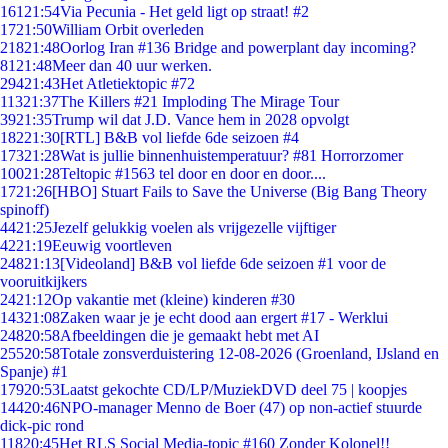
161
21:54
Via Pecunia - Het geld ligt op straat! #2
17
21:50
William Orbit overleden
218
21:48
Oorlog Iran #136 Bridge and powerplant day incoming?
81
21:48
Meer dan 40 uur werken.
294
21:43
Het Atletiektopic #72
113
21:37
The Killers #21 Imploding The Mirage Tour
39
21:35
Trump wil dat J.D. Vance hem in 2028 opvolgt
182
21:30
[RTL] B&B vol liefde 6de seizoen #4
173
21:28
Wat is jullie binnenhuistemperatuur? #81 Horrorzomer
100
21:28
Teltopic #1563 tel door en door en door....
17
21:26
[HBO] Stuart Fails to Save the Universe (Big Bang Theory
spinoff)
44
21:25
Jezelf gelukkig voelen als vrijgezelle vijftiger
42
21:19
Eeuwig voortleven
248
21:13
[Videoland] B&B vol liefde 6de seizoen #1 voor de
vooruitkijkers
24
21:12
Op vakantie met (kleine) kinderen #30
143
21:08
Zaken waar je je echt dood aan ergert #17 - Werklui
248
20:58
Afbeeldingen die je gemaakt hebt met AI
255
20:58
Totale zonsverduistering 12-08-2026 (Groenland, IJsland en
Spanje) #1
179
20:53
Laatst gekochte CD/LP/MuziekDVD deel 75 | koopjes
144
20:46
NPO-manager Menno de Boer (47) op non-actief stuurde
dick-pic rond
118
20:45
Het RLS Social Media-topic #160 Zonder Kolonel!!