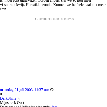
Er moet echt uitgekeken worden anders zijn we zo nog meer
vissoorten kwijt. Hartstikke zonde. Kunnen we het helemaal niet meer
eten...
▼ Advertentie door Refinery89
maandag 21 juli 2003, 11:37 uur
#2
0
DarkShine
Mijnstreek Oost
Daar gaat de Hollandse vishandel
foto