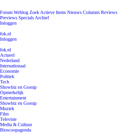
Forum
Weblog
Zoek
Actieve Items
Nieuws
Columns
Reviews
Previews
Specials
Archief
Inloggen
fok.nl
Inloggen
fok.nl
Actueel
Nederland
Internationaal
Economie
Politiek
Tech
Showbiz en Gossip
Opmerkelijk
Entertainment
Showbiz en Gossip
Muziek
Film
Televisie
Media & Cultuur
Bioscoopagenda