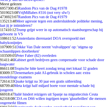
Meest gelezen
69573
00:45
Random Pics van de Dag #1978
50190
23:08
VrijMiBabes #316 (not very sfw!)
47369
23:07
Random Pics van de Dag #1979
1352
13:48
Meer agressie tegen een andersluidende politieke mening,
laat jij je intimideren?
1174
10:12
Trump grijpt weer in op automatisch staatsburgerschap bij
geboorte in VS
1086
11:52
Amsterdams dierenasiel DOA overspoeld met
babykonijntjes
1079
09:51
Dikke Van Dale neemt 'vulvalippen' op: 'stigma op
schaamlippen doorbreken'
1035
09:05
Peter Faber (82) overleden
914
11:46
Kabinet geeft bedrijven geen compensatie voor schade door
laagwater
866
11:08
Tropische hitte keert zondag terug met lokaal 32 graden
830
09:37
Denemarken pakt AI-gebruik in scholen aan: extra
mondelinge examens
726
14:33
Quake krijgt na 30 jaar een gratis uitbreiding
687
09:40
Meta krijgt half miljard boete voor mentale schade bij
jongeren
669
18:47
Italië hindert reizigers uit Spanje na migratiecrisis Ceuta
623
18:08
CDA en D66 willen ingrijpen tegen 'gluurbrillen' die mensen
ongemerkt filmen