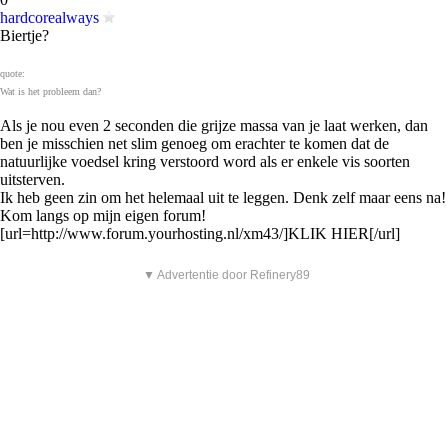
hardcorealways
Biertje?
quote:
Wat is het probleem dan?
Als je nou even 2 seconden die grijze massa van je laat werken, dan
ben je misschien net slim genoeg om erachter te komen dat de
natuurlijke voedsel kring verstoord word als er enkele vis soorten
uitsterven.
Ik heb geen zin om het helemaal uit te leggen. Denk zelf maar eens na!
Kom langs op mijn eigen forum!
[url=http://www.forum.yourhosting.nl/xm43/]KLIK HIER[/url]
▼ Advertentie door Refinery89