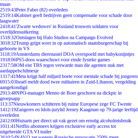
maan
25
19:43
Peter Faber (82) overleden
25
19:14
Kabinet geeft bedrijven geen compensatie voor schade door
laagwater
24
18:41
'Zwarte weduwes' in Rusland trouwen soldaten voor
overlijdensuitkering
15
18:32
Ontslagen bij Halo Studios na Campaign Evolved
30
18:32
Trump grijpt weer in op automatisch staatsburgerschap bij
geboorte in VS
31
18:19
Amsterdams dierenasiel DOA overspoeld met babykonijntjes
19
18:06
PS5-doos waarschuwt voor einde fysieke games
23
17:58
OM eist TBS tegen verwarde man die agenten stak met
aardappelschilmesje
13
17:41
Meta krijgt half miljard boete voor mentale schade bij jongeren
69
15:03
Israël meldt dood twee militairen in Zuid-Libanon, vergelding
aangekondigd
29
13:48
NPO-manager Menno de Boer geschorst na dickpic in
groepsapp
1
13:37
Nieuwkomers schitteren bij ruime Europese zege FC Twente
14
12:19
Zangeres en Idols-jurylid Jerney Kaagman op 79-jarige leeftijd
overleden
24
12:00
Huisarts per direct uit vak gezet om ernstig alcoholmisbruik
10
11:41
Netflix-abonnees krijgen exclusieve early access tot
uitgebreide GTA VI trailer
26
10:54
NAVO zet wegens Russische provocatie 250% meer