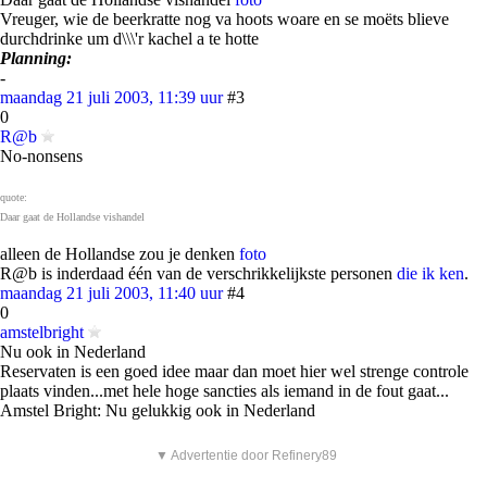
Vreuger, wie de beerkratte nog va hoots woare en se moëts blieve
durchdrinke um d\\\'r kachel a te hotte
Planning:
-
maandag 21 juli 2003, 11:39 uur
#3
0
R@b
No-nonsens
quote:
Daar gaat de Hollandse vishandel
alleen de Hollandse zou je denken
foto
R@b is inderdaad één van de verschrikkelijkste personen
die ik ken
.
maandag 21 juli 2003, 11:40 uur
#4
0
amstelbright
Nu ook in Nederland
Reservaten is een goed idee maar dan moet hier wel strenge controle
plaats vinden...met hele hoge sancties als iemand in de fout gaat...
Amstel Bright: Nu gelukkig ook in Nederland
▼ Advertentie door Refinery89