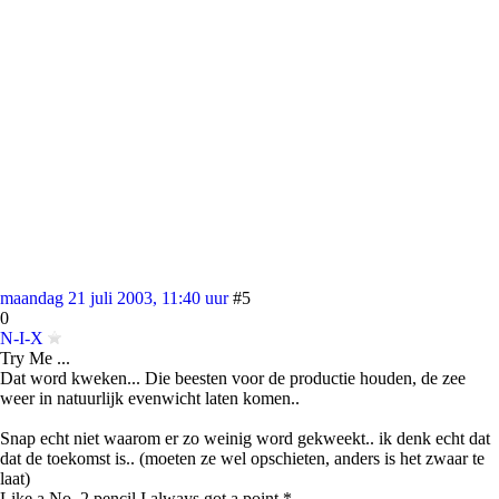
maandag 21 juli 2003, 11:40 uur
#5
0
N-I-X
Try Me ...
Dat word kweken... Die beesten voor de productie houden, de zee
weer in natuurlijk evenwicht laten komen..
Snap echt niet waarom er zo weinig word gekweekt.. ik denk echt dat
dat de toekomst is.. (moeten ze wel opschieten, anders is het zwaar te
laat)
Like a No. 2 pencil I always got a point *