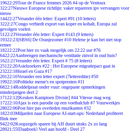
196
22:29
Tour de France femmes 2026 #4 op de Ventoux
3
22:27
Nieuwe Europese richtlijn: vaker repareren ipv vervangen voor
nieuw
144
22:27
Verander één letter: Expert #91 (10 letters)
32
22:27
Congo verbiedt export van koper en kobalt, Europa zal
gevolgen voelen
51
22:23
Verander één letter: Expert #143 (9 letters)
193
22:23
[SBS6] De Oranjezomer #10 Helene je kan het niet stop
ermee
182
22:22
Post hier zo vaak mogelijk om 22:22 uur #76
64
22:22
Aanbrengen mechanische ventilatie zinvol in oud huis?
16
22:21
Verander één letter. Expert # 75 (8 letters)
251
22:20
Asielzoekers #22 : Het Europese migratiepact gaat in
232
22:18
Israel en Gaza #17
201
22:16
Verander een letter expert (7lettereditie) #50
199
22:16
Politieke meme's en spotprenten #11
68
22:14
Roddelpraat onder vuur: ongepaste opmerkingen
minderjarigen deel 2
171
22:12
[Keuken Kampioen Divisie] #44 Vitesse mag weg
172
22:10
Ajax is een parodie op een voetbalclub #7 Vuurwerkjes
280
22:06
Post hier pas overleden muzikanten #32
18
22:03
Miljarden naar Europese AI-start-ups: Nederland profiteert
flink mee
94
22:02
Koopzegels sparen bij AH duurt straks 2x zo lang
289
21:55
[Dagboek] Veel aan hoofd - Deel 27