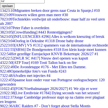
opslaan
134
23:10
Migranten breken door grens naar Ceuta in Spanje,l #10
81
23:09
Vrouwen willen geen man meer #30
70
23:09
Techniekles verdwijnt uit onderbouw: maar half zo veel uren
als 2007
19
23:07
Peter Faber is overleden
38
23:05
[Crowdfunding] #443 Rentestijgingen?
56
23:05
[INFLUENCERS #296] Alles is welkom kneuzing of breuk
156
23:04
Oorlog in Oekraïne #1318 Drone baby drone
252
23:03
[AMV] VS #1312 spammers van de internationale rechtsorde
113
22:55
[SBS6] De Bondgenoten #318 Een klein kusje moet kunnen
3
22:54
Het gezellige Eurojackpot KNVB Bekertopic 2026/27 #1
145
22:52
[WLR SC #417] Nieuw deel openen was kaputt
43
22:50
[ATP Tour] #169 Tosti Tallon back on fire
272
22:49
De Avondetappe #176 - Met Ellen ten Damme.
9
22:48
Opmerkelijke foto's van Funda #243
73
22:48
Afvallen met injecties #4
12
22:45
Spaanse kust onder vuur van Portugese oorlogsschepen: 120
gewonden
110
22:45
[FOK!Voetbalmanager 2026/2027] #1 We zijn er weer
219
22:38
[Live Eredivisie #1784] Dying seconds van het seizoen!
118
22:37
Jonge Cambridge professor stapt op na claims over plagiaat
en leugens
90
22:36
ARC Raiders #7 - Don’t forget about Stella Montis