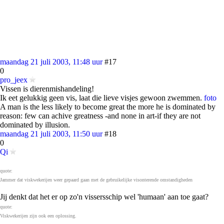
maandag 21 juli 2003, 11:48 uur
#17
0
pro_jeex
Vissen is dierenmishandeling!
Ik eet gelukkig geen vis, laat die lieve visjes gewoon zwemmen.
foto
A man is the less likely to become great the more he is dominated by
reason: few can achive greatness -and none in art-if they are not
dominated by illusion.
maandag 21 juli 2003, 11:50 uur
#18
0
Qi
quote:
Jammer dat viskwekerijen weer gepaard gaan met de gebruikelijke visonterende omstandigheden
Jij denkt dat het er op zo'n vissersschip wel 'humaan' aan toe gaat?
quote:
Viskwekerijen zijn ook een oplossing.