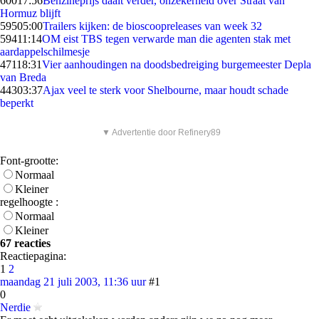
600
17:56
Benzineprijs daalt verder, onzekerheid over Straat van
Hormuz blijft
595
05:00
Trailers kijken: de bioscoopreleases van week 32
594
11:14
OM eist TBS tegen verwarde man die agenten stak met
aardappelschilmesje
471
18:31
Vier aanhoudingen na doodsbedreiging burgemeester Depla
van Breda
443
03:37
Ajax veel te sterk voor Shelbourne, maar houdt schade
beperkt
▼ Advertentie door Refinery89
Font-grootte:
Normaal
Kleiner
regelhoogte :
Normaal
Kleiner
67 reacties
Reactiepagina:
1
2
maandag 21 juli 2003, 11:36 uur
#1
0
Nerdie