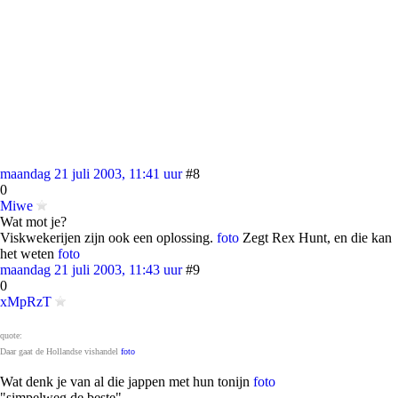
maandag 21 juli 2003, 11:41 uur
#8
0
Miwe
Wat mot je?
Viskwekerijen zijn ook een oplossing.
foto
Zegt Rex Hunt, en die kan
het weten
foto
maandag 21 juli 2003, 11:43 uur
#9
0
xMpRzT
quote:
Daar gaat de Hollandse vishandel
foto
Wat denk je van al die jappen met hun tonijn
foto
"simpelweg de beste"