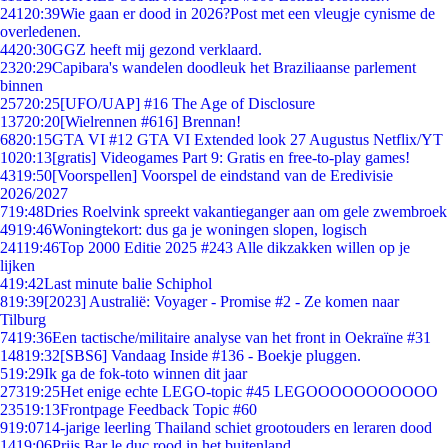
241
20:39
Wie gaan er dood in 2026?Post met een vleugje cynisme de
overledenen.
44
20:30
GGZ heeft mij gezond verklaard.
23
20:29
Capibara's wandelen doodleuk het Braziliaanse parlement
binnen
257
20:25
[UFO/UAP] #16 The Age of Disclosure
137
20:20
[Wielrennen #616] Brennan!
68
20:15
GTA VI #12 GTA VI Extended look 27 Augustus Netflix/YT
10
20:13
[gratis] Videogames Part 9: Gratis en free-to-play games!
43
19:50
[Voorspellen] Voorspel de eindstand van de Eredivisie
2026/2027
7
19:48
Dries Roelvink spreekt vakantieganger aan om gele zwembroek
49
19:46
Woningtekort: dus ga je woningen slopen, logisch
241
19:46
Top 2000 Editie 2025 #243 Alle dikzakken willen op je
lijken
4
19:42
Last minute balie Schiphol
8
19:39
[2023] Australië: Voyager - Promise #2 - Ze komen naar
Tilburg
74
19:36
Een tactische/militaire analyse van het front in Oekraïne #31
148
19:32
[SBS6] Vandaag Inside #136 - Boekje pluggen.
5
19:29
Ik ga de fok-toto winnen dit jaar
273
19:25
Het enige echte LEGO-topic #45 LEGOOOOOOOOOOO
235
19:13
Frontpage Feedback Topic #60
9
19:07
14-jarige leerling Thailand schiet grootouders en leraren dood
14
19:06
Prijs Bar le duc rood in het buitenland