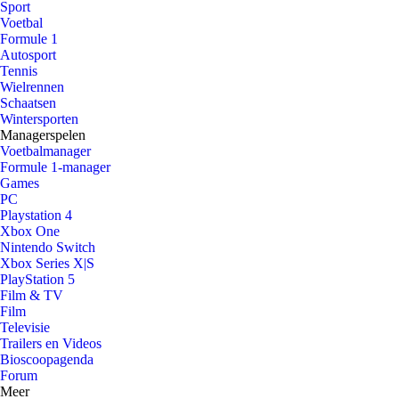
Sport
Voetbal
Formule 1
Autosport
Tennis
Wielrennen
Schaatsen
Wintersporten
Managerspelen
Voetbalmanager
Formule 1-manager
Games
PC
Playstation 4
Xbox One
Nintendo Switch
Xbox Series X|S
PlayStation 5
Film & TV
Film
Televisie
Trailers en Videos
Bioscoopagenda
Forum
Meer