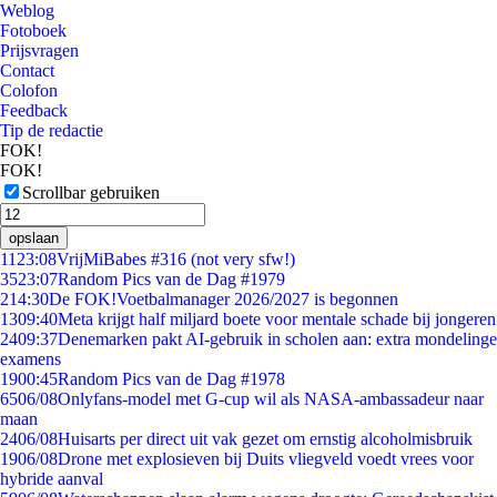
Weblog
Fotoboek
Prijsvragen
Contact
Colofon
Feedback
Tip de redactie
FOK!
FOK!
Scrollbar gebruiken
opslaan
11
23:08
VrijMiBabes #316 (not very sfw!)
35
23:07
Random Pics van de Dag #1979
2
14:30
De FOK!Voetbalmanager 2026/2027 is begonnen
13
09:40
Meta krijgt half miljard boete voor mentale schade bij jongeren
24
09:37
Denemarken pakt AI-gebruik in scholen aan: extra mondelinge
examens
19
00:45
Random Pics van de Dag #1978
65
06/08
Onlyfans-model met G-cup wil als NASA-ambassadeur naar
maan
24
06/08
Huisarts per direct uit vak gezet om ernstig alcoholmisbruik
19
06/08
Drone met explosieven bij Duits vliegveld voedt vrees voor
hybride aanval