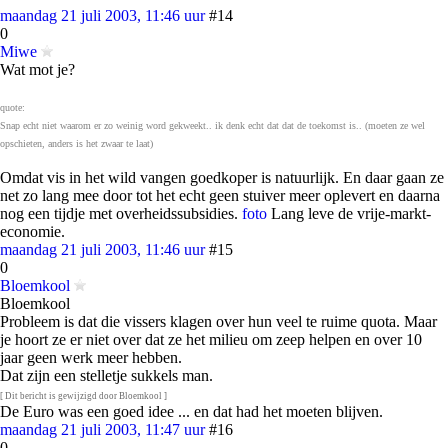
maandag 21 juli 2003, 11:46 uur
#14
0
Miwe
Wat mot je?
quote:
Snap echt niet waarom er zo weinig word gekweekt.. ik denk echt dat dat de toekomst is.. (moeten ze wel
opschieten, anders is het zwaar te laat)
Omdat vis in het wild vangen goedkoper is natuurlijk. En daar gaan ze
net zo lang mee door tot het echt geen stuiver meer oplevert en daarna
nog een tijdje met overheidssubsidies.
foto
Lang leve de vrije-markt-
economie.
maandag 21 juli 2003, 11:46 uur
#15
0
Bloemkool
Bloemkool
Probleem is dat die vissers klagen over hun veel te ruime quota. Maar
je hoort ze er niet over dat ze het milieu om zeep helpen en over 10
jaar geen werk meer hebben.
Dat zijn een stelletje sukkels man.
[ Dit bericht is gewijzigd door Bloemkool ]
De Euro was een goed idee ... en dat had het moeten blijven.
maandag 21 juli 2003, 11:47 uur
#16
0