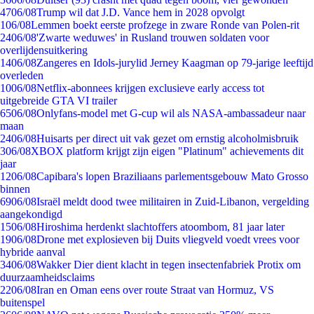
47
06/08
Trump wil dat J.D. Vance hem in 2028 opvolgt
1
06/08
Lemmen boekt eerste profzege in zware Ronde van Polen-rit
24
06/08
'Zwarte weduwes' in Rusland trouwen soldaten voor
overlijdensuitkering
14
06/08
Zangeres en Idols-jurylid Jerney Kaagman op 79-jarige leeftijd
overleden
10
06/08
Netflix-abonnees krijgen exclusieve early access tot
uitgebreide GTA VI trailer
65
06/08
Onlyfans-model met G-cup wil als NASA-ambassadeur naar
maan
24
06/08
Huisarts per direct uit vak gezet om ernstig alcoholmisbruik
3
06/08
XBOX platform krijgt zijn eigen "Platinum" achievements dit
jaar
12
06/08
Capibara's lopen Braziliaans parlementsgebouw Mato Grosso
binnen
69
06/08
Israël meldt dood twee militairen in Zuid-Libanon, vergelding
aangekondigd
15
06/08
Hiroshima herdenkt slachtoffers atoombom, 81 jaar later
19
06/08
Drone met explosieven bij Duits vliegveld voedt vrees voor
hybride aanval
34
06/08
Wakker Dier dient klacht in tegen insectenfabriek Protix om
duurzaamheidsclaims
22
06/08
Iran en Oman eens over route Straat van Hormuz, VS
buitenspel