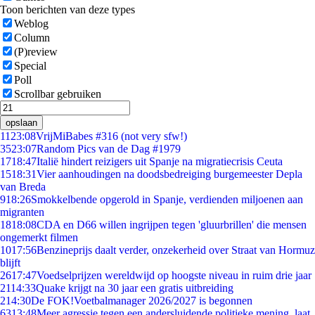
Toon berichten van deze types
Weblog
Column
(P)review
Special
Poll
Scrollbar gebruiken
opslaan
11
23:08
VrijMiBabes #316 (not very sfw!)
35
23:07
Random Pics van de Dag #1979
17
18:47
Italië hindert reizigers uit Spanje na migratiecrisis Ceuta
15
18:31
Vier aanhoudingen na doodsbedreiging burgemeester Depla
van Breda
9
18:26
Smokkelbende opgerold in Spanje, verdienden miljoenen aan
migranten
18
18:08
CDA en D66 willen ingrijpen tegen 'gluurbrillen' die mensen
ongemerkt filmen
10
17:56
Benzineprijs daalt verder, onzekerheid over Straat van Hormuz
blijft
26
17:47
Voedselprijzen wereldwijd op hoogste niveau in ruim drie jaar
21
14:33
Quake krijgt na 30 jaar een gratis uitbreiding
2
14:30
De FOK!Voetbalmanager 2026/2027 is begonnen
63
13:48
Meer agressie tegen een andersluidende politieke mening, laat