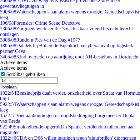
26
06/08
NAVO zet wegens Russische provocatie 250% meer
gevechtsvliegtuigen in
59
06/08
Waterschappen slaan alarm wegens droogte: Gereedschapskist
leeg
1
06/08
Forensics: Crime Scene Detective
23
06/08
Zorgmedewerkster die 's nachts haar vriend bezocht terecht
ontslagen
38
06/08
Random Pics van de Dag #1977
18
05/08
Datalek bij Bol en de Bijenkorf na cyberaanval op logistiek
partner Ceva
34
05/08
Kind overleden na aanrijding door AH-bestelbus in Dordrecht
Actieve items
Actieve items
Scrollbar gebruiken
opslaan
10
22:54
Benzineprijs daalt verder, onzekerheid over Straat van Hormuz
blijft
59
22:53
Waterschappen slaan alarm wegens droogte: Gereedschapskist
leeg
15
22:51
Vier aanhoudingen na doodsbedreiging burgemeester Depla
van Breda
9
22:49
Smokkelbende opgerold in Spanje, verdienden miljoenen aan
migranten
18
22:46
CDA en D66 willen ingrijpen tegen 'gluurbrillen' die mensen