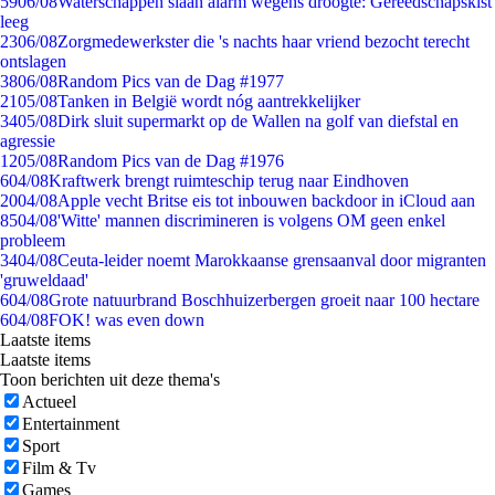
59
06/08
Waterschappen slaan alarm wegens droogte: Gereedschapskist
leeg
23
06/08
Zorgmedewerkster die 's nachts haar vriend bezocht terecht
ontslagen
38
06/08
Random Pics van de Dag #1977
21
05/08
Tanken in België wordt nóg aantrekkelijker
34
05/08
Dirk sluit supermarkt op de Wallen na golf van diefstal en
agressie
12
05/08
Random Pics van de Dag #1976
6
04/08
Kraftwerk brengt ruimteschip terug naar Eindhoven
20
04/08
Apple vecht Britse eis tot inbouwen backdoor in iCloud aan
85
04/08
'Witte' mannen discrimineren is volgens OM geen enkel
probleem
34
04/08
Ceuta-leider noemt Marokkaanse grensaanval door migranten
'gruweldaad'
6
04/08
Grote natuurbrand Boschhuizerbergen groeit naar 100 hectare
6
04/08
FOK! was even down
Laatste items
Laatste items
Toon berichten uit deze thema's
Actueel
Entertainment
Sport
Film & Tv
Games