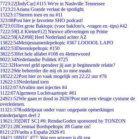
77
23:22
[IndyCar] #115 We're in Nashville Tennessee
17
23:21
Ariana Grande verlaat de spotlight.
153
23:17
Sterren toen en nu #11
3
23:08
Post hier je favoriete SHO podcast!
67
23:01
Het grote Baktopic (voor bakfoto's, -vragen en -tips) #42
72
22:59
[Lil Kleine#12] Nieuwe afleveringen op Prime
34
22:59
[AZ#98] Heel Nederland achter AZ
138
22:54
Meisjesnamenlepeltopic #367 LOOOOL LAPO
40
22:53
Dierenlepeltopic #150
38
22:53
Het hele alfabet #108 en 4letterwoord
90
22:34
Nederlandse Politiek #725
5
22:32
Hoeveel geld spendeer jij aan je beginnende relatie?
19
22:29
de beheerder die mij oh zo moe maakt.
185
22:22
Post hier zo vaak mogelijk om 22:22 uur #76
126
22:13
Nederland toen
110
22:07
Afvallen met injecties #4
11
22:07
Algemeen Luchtvaarttopic #61
249
21:52
Wie gaan er dood in 2026?Post met een vleugje cynisme de
overledenen.
113
21:37
Roddelpraat onder vuur: ongepaste opmerkingen
minderjarigen deel 2
136
21:35
[DRT SC] #6: RendacGoden sponsored by TONZON
297
21:28
Centraal Bordspeltopic #8 Game on!
81
21:23
Vuelta a España 2026 #1
184
21:18
NEC #77: Wat een seizoen is dit zeg