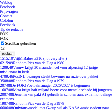
Weblog
Fotoboek
Prijsvragen
Contact
Colofon
Feedback
Tip de redactie
FOK!
FOK!
Scrollbar gebruiken
opslaan
15
15:10
VrijMiBabes #316 (not very sfw!)
62
15:09
Random Pics van de Dag #1980
12
09:49
Vrouw krijgt 30 maanden cel voor afpersing 12-jarige
misdienaar in kerk
47
09:46
PostNL-bezorger steekt bewoner na ruzie over pakket
35
08/08
Random Pics van de Dag #1979
2
07/08
De FOK!Voetbalmanager 2026/2027 is begonnen
16
07/08
Meta krijgt half miljard boete voor mentale schade bij jongeren
20
07/08
Denemarken pakt AI-gebruik in scholen aan: extra mondelinge
examens
19
07/08
Random Pics van de Dag #1978
66
06/08
Onlyfans-model met G-cup wil als NASA-ambassadeur naar