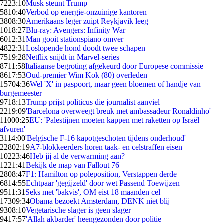
72
23:10
Musk steunt Trump
58
10:40
Verbod op energie-onzuinige kantoren
38
08:30
Amerikaans leger zuipt Reykjavik leeg
10
18:27
Blu-ray: Avengers: Infinity War
60
12:31
Man gooit stationspiano omver
48
22:31
Loslopende hond doodt twee schapen
75
19:28
Netflix snijdt in Marvel-series
87
11:58
Italiaanse begroting afgekeurd door Europese commissie
86
17:53
Oud-premier Wim Kok (80) overleden
157
04:36
Wel 'X' in paspoort, maar geen bloemen of handje van
burgemeester
97
18:13
Trump prijst politicus die journalist aanviel
22
19:09
'Barcelona overweegt breuk met ambassadeur Ronaldinho'
110
00:25
EU: 'Palestijnen moeten kappen met raketten op Israël
afvuren'
31
14:00
'Belgische F-16 kapotgeschoten tijdens onderhoud'
228
02:19
A7-blokkeerders horen taak- en celstraffen eisen
102
23:46
Heb jij al de verwarming aan?
12
21:41
Bekijk de map van Fallout 76
28
08:47
F1: Hamilton op poleposition, Verstappen derde
68
14:55
Echtpaar 'gegijzeld' door wet Passend Toewijzen
95
11:31
Seks met 'bakvis', OM eist 18 maanden cel
173
09:34
Obama bezoekt Amsterdam, DENK niet blij
93
08:10
Vegetarische slager is geen slager
94
17:57
'Allah akbarder' heengezonden door politie