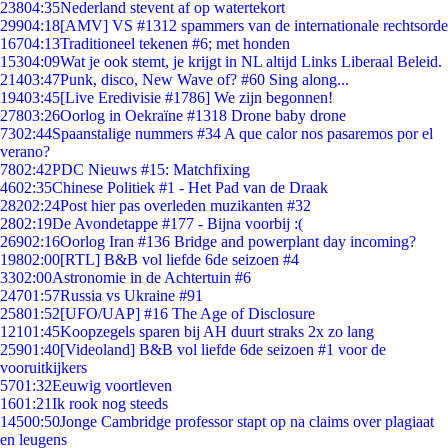
238
04:35
Nederland stevent af op watertekort
299
04:18
[AMV] VS #1312 spammers van de internationale rechtsorde
167
04:13
Traditioneel tekenen #6; met honden
153
04:09
Wat je ook stemt, je krijgt in NL altijd Links Liberaal Beleid.
214
03:47
Punk, disco, New Wave of? #60 Sing along...
194
03:45
[Live Eredivisie #1786] We zijn begonnen!
278
03:26
Oorlog in Oekraïne #1318 Drone baby drone
73
02:44
Spaanstalige nummers #34 A que calor nos pasaremos por el
verano?
78
02:42
PDC Nieuws #15: Matchfixing
46
02:35
Chinese Politiek #1 - Het Pad van de Draak
282
02:24
Post hier pas overleden muzikanten #32
28
02:19
De Avondetappe #177 - Bijna voorbij :(
269
02:16
Oorlog Iran #136 Bridge and powerplant day incoming?
198
02:00
[RTL] B&B vol liefde 6de seizoen #4
33
02:00
Astronomie in de Achtertuin #6
247
01:57
Russia vs Ukraine #91
258
01:52
[UFO/UAP] #16 The Age of Disclosure
121
01:45
Koopzegels sparen bij AH duurt straks 2x zo lang
259
01:40
[Videoland] B&B vol liefde 6de seizoen #1 voor de
vooruitkijkers
57
01:32
Eeuwig voortleven
16
01:21
Ik rook nog steeds
145
00:50
Jonge Cambridge professor stapt op na claims over plagiaat
en leugens