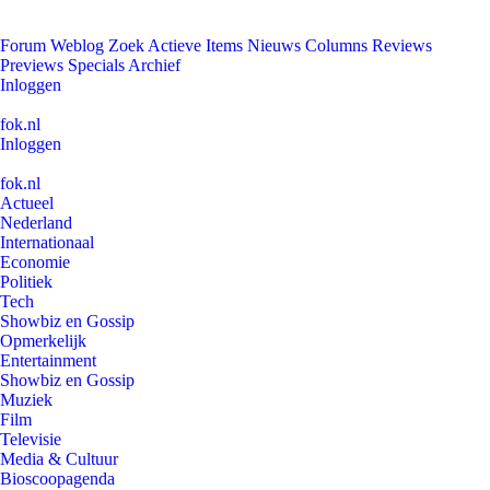
Forum
Weblog
Zoek
Actieve Items
Nieuws
Columns
Reviews
Previews
Specials
Archief
Inloggen
fok.nl
Inloggen
fok.nl
Actueel
Nederland
Internationaal
Economie
Politiek
Tech
Showbiz en Gossip
Opmerkelijk
Entertainment
Showbiz en Gossip
Muziek
Film
Televisie
Media & Cultuur
Bioscoopagenda