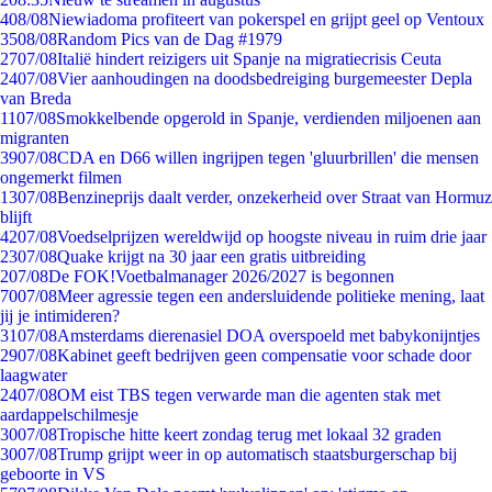
4
08/08
Niewiadoma profiteert van pokerspel en grijpt geel op Ventoux
35
08/08
Random Pics van de Dag #1979
27
07/08
Italië hindert reizigers uit Spanje na migratiecrisis Ceuta
24
07/08
Vier aanhoudingen na doodsbedreiging burgemeester Depla
van Breda
11
07/08
Smokkelbende opgerold in Spanje, verdienden miljoenen aan
migranten
39
07/08
CDA en D66 willen ingrijpen tegen 'gluurbrillen' die mensen
ongemerkt filmen
13
07/08
Benzineprijs daalt verder, onzekerheid over Straat van Hormuz
blijft
42
07/08
Voedselprijzen wereldwijd op hoogste niveau in ruim drie jaar
23
07/08
Quake krijgt na 30 jaar een gratis uitbreiding
2
07/08
De FOK!Voetbalmanager 2026/2027 is begonnen
70
07/08
Meer agressie tegen een andersluidende politieke mening, laat
jij je intimideren?
31
07/08
Amsterdams dierenasiel DOA overspoeld met babykonijntjes
29
07/08
Kabinet geeft bedrijven geen compensatie voor schade door
laagwater
24
07/08
OM eist TBS tegen verwarde man die agenten stak met
aardappelschilmesje
30
07/08
Tropische hitte keert zondag terug met lokaal 32 graden
30
07/08
Trump grijpt weer in op automatisch staatsburgerschap bij
geboorte in VS