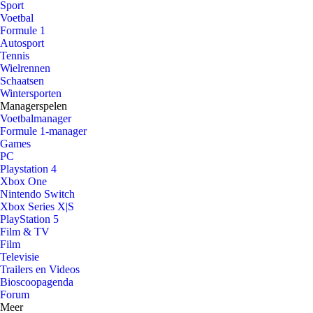
Sport
Voetbal
Formule 1
Autosport
Tennis
Wielrennen
Schaatsen
Wintersporten
Managerspelen
Voetbalmanager
Formule 1-manager
Games
PC
Playstation 4
Xbox One
Nintendo Switch
Xbox Series X|S
PlayStation 5
Film & TV
Film
Televisie
Trailers en Videos
Bioscoopagenda
Forum
Meer