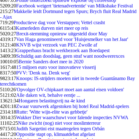
40
07:05
Politie onderzoekt opnieuw explosie bij coffeeshop
52
09:20
Facebook weigert 'tietenadvertentie' van Milkshake Festival
2
15:27
Makkelie leidt Dortmund tegen Spurs; Brych fluit Real Madrid
- Ajax
7
19:29
Productieve dag voor Verstappen; Vettel crasht
61
15:43
Kamerleden durven niet meer op reis
50
20:27
Brexit-stemming opnieuw uitgesteld door May
43
19:17
Van Haga genomineerd voor 'Huisjesmelker van het Jaar'
31
21:40
KNVB wijst verzoek van PEC Zwolle af
14
13:23
Grapperhaus bracht werkbezoek aan Boedapest
34
09:39
Schuldig aan doodslag, geen straf want noodweerexces
100
10:05
Bernie Sanders doet mee in 2020
16
17:48
15 miljoen euro voor innovatieve visserij
83
17:50
PVV: 'Denk na. Denk weg'
98
23:17
Knoops: IS-strijders moeten niet in tweede Guantánamo Bay
terechtkomen
51
10:26
'Opvolger OV-chipkaart moet aan aantal eisen voldoen'
51
21:02
Alle daken wit, behalve eentje ...
136
21:34
Hongaren belastingvrij na 4e kind
42
01:18
Zwaar vuurwerk afgestoken bij hotel Real Madrid-spelers
23
14:18
Rutte: 'Witte wijn-elite was gebbetje'
30
14:35
Wakker Dier waarschuwt voor falende inspecties NVWA
111
02:25
Nike zwicht (nog) niet voor moslimterreur
97
15:01
Judith Sargetini eist maatregelen tegen Orbán
44
17:20
Oppositie stapt op, klimaatdebat afgelast