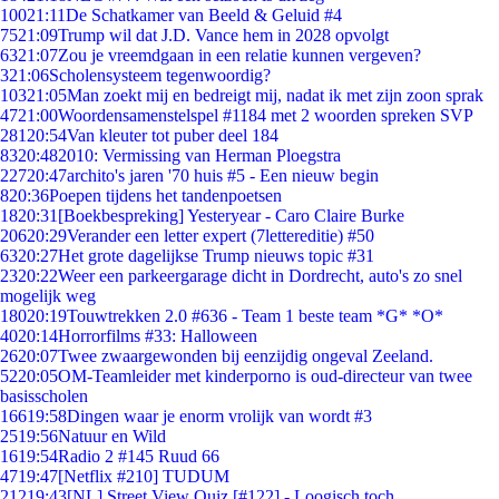
100
21:11
De Schatkamer van Beeld & Geluid #4
75
21:09
Trump wil dat J.D. Vance hem in 2028 opvolgt
63
21:07
Zou je vreemdgaan in een relatie kunnen vergeven?
3
21:06
Scholensysteem tegenwoordig?
103
21:05
Man zoekt mij en bedreigt mij, nadat ik met zijn zoon sprak
47
21:00
Woordensamenstelspel #1184 met 2 woorden spreken SVP
281
20:54
Van kleuter tot puber deel 184
83
20:48
2010: Vermissing van Herman Ploegstra
227
20:47
archito's jaren '70 huis #5 - Een nieuw begin
8
20:36
Poepen tijdens het tandenpoetsen
18
20:31
[Boekbespreking] Yesteryear - Caro Claire Burke
206
20:29
Verander een letter expert (7lettereditie) #50
63
20:27
Het grote dagelijkse Trump nieuws topic #31
23
20:22
Weer een parkeergarage dicht in Dordrecht, auto's zo snel
mogelijk weg
180
20:19
Touwtrekken 2.0 #636 - Team 1 beste team *G* *O*
40
20:14
Horrorfilms #33: Halloween
26
20:07
Twee zwaargewonden bij eenzijdig ongeval Zeeland.
52
20:05
OM-Teamleider met kinderporno is oud-directeur van twee
basisscholen
166
19:58
Dingen waar je enorm vrolijk van wordt #3
25
19:56
Natuur en Wild
16
19:54
Radio 2 #145 Ruud 66
47
19:47
[Netflix #210] TUDUM
212
19:43
[NL] Street View Quiz [#122] - Loogisch toch