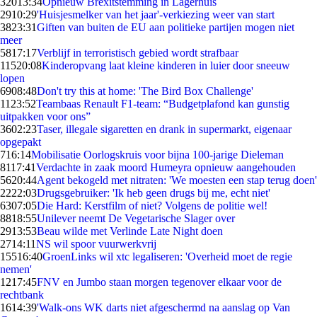
320
13:34
Opnieuw Brexitstemming in Lagerhuis
29
10:29
'Huisjesmelker van het jaar'-verkiezing weer van start
38
23:31
Giften van buiten de EU aan politieke partijen mogen niet
meer
58
17:17
Verblijf in terroristisch gebied wordt strafbaar
115
20:08
Kinderopvang laat kleine kinderen in luier door sneeuw
lopen
69
08:48
Don't try this at home: 'The Bird Box Challenge'
11
23:52
Teambaas Renault F1-team: “Budgetplafond kan gunstig
uitpakken voor ons”
36
02:23
Taser, illegale sigaretten en drank in supermarkt, eigenaar
opgepakt
7
16:14
Mobilisatie Oorlogskruis voor bijna 100-jarige Dieleman
81
17:41
Verdachte in zaak moord Humeyra opnieuw aangehouden
56
20:44
Agent bekogeld met nitraten: 'We moesten een stap terug doen'
22
22:03
Drugsgebruiker: 'Ik heb geen drugs bij me, echt niet'
63
07:05
Die Hard: Kerstfilm of niet? Volgens de politie wel!
88
18:55
Unilever neemt De Vegetarische Slager over
29
13:53
Beau wilde met Verlinde Late Night doen
27
14:11
NS wil spoor vuurwerkvrij
155
16:40
GroenLinks wil xtc legaliseren: 'Overheid moet de regie
nemen'
12
17:45
FNV en Jumbo staan morgen tegenover elkaar voor de
rechtbank
16
14:39
'Walk-ons WK darts niet afgeschermd na aanslag op Van