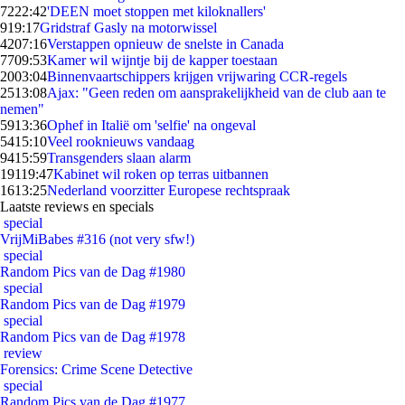
72
22:42
'DEEN moet stoppen met kiloknallers'
9
19:17
Gridstraf Gasly na motorwissel
42
07:16
Verstappen opnieuw de snelste in Canada
77
09:53
Kamer wil wijntje bij de kapper toestaan
20
03:04
Binnenvaartschippers krijgen vrijwaring CCR-regels
25
13:08
Ajax: "Geen reden om aansprakelijkheid van de club aan te
nemen"
59
13:36
Ophef in Italië om 'selfie' na ongeval
54
15:10
Veel rooknieuws vandaag
94
15:59
Transgenders slaan alarm
191
19:47
Kabinet wil roken op terras uitbannen
16
13:25
Nederland voorzitter Europese rechtspraak
Laatste reviews en specials
special
VrijMiBabes #316 (not very sfw!)
special
Random Pics van de Dag #1980
special
Random Pics van de Dag #1979
special
Random Pics van de Dag #1978
review
Forensics: Crime Scene Detective
special
Random Pics van de Dag #1977