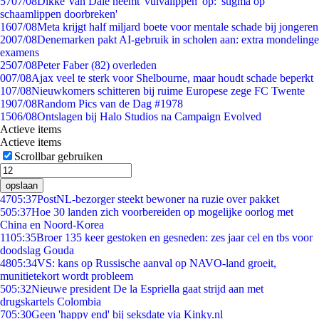
57
07/08
Dikke Van Dale neemt 'vulvalippen' op: 'stigma op
schaamlippen doorbreken'
16
07/08
Meta krijgt half miljard boete voor mentale schade bij jongeren
20
07/08
Denemarken pakt AI-gebruik in scholen aan: extra mondelinge
examens
25
07/08
Peter Faber (82) overleden
0
07/08
Ajax veel te sterk voor Shelbourne, maar houdt schade beperkt
1
07/08
Nieuwkomers schitteren bij ruime Europese zege FC Twente
19
07/08
Random Pics van de Dag #1978
15
06/08
Ontslagen bij Halo Studios na Campaign Evolved
Actieve items
Actieve items
Scrollbar gebruiken
opslaan
47
05:37
PostNL-bezorger steekt bewoner na ruzie over pakket
5
05:37
Hoe 30 landen zich voorbereiden op mogelijke oorlog met
China en Noord-Korea
11
05:35
Broer 135 keer gestoken en gesneden: zes jaar cel en tbs voor
doodslag Gouda
48
05:34
VS: kans op Russische aanval op NAVO-land groeit,
munitietekort wordt probleem
5
05:32
Nieuwe president De la Espriella gaat strijd aan met
drugskartels Colombia
7
05:30
Geen 'happy end' bij seksdate via Kinky.nl