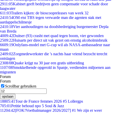
29
11:05
Kabinet geeft bedrijven geen compensatie voor schade door
laagwater
6
11:03
Trailers kijken: de bioscoopreleases van week 32
24
10:54
OM eist TBS tegen verwarde man die agenten stak met
aardappelschilmesje
24
10:18
Vier aanhoudingen na doodsbedreiging burgemeester Depla
van Breda
40
09:42
Duitser (93) crasht met quad tegen boom, vier gewonden
25
09:22
Huisarts per direct uit vak gezet om ernstig alcoholmisbruik
66
09:19
Onlyfans-model met G-cup wil als NASA-ambassadeur naar
maan
24
09:02
Zorgmedewerkster die 's nachts haar vriend bezocht terecht
ontslagen
23
08/08
Quake krijgt na 30 jaar een gratis uitbreiding
11
07/08
Smokkelbende opgerold in Spanje, verdienden miljoenen aan
migranten
Forum
Forum
Scrollbar gebruiken
opslaan
188
05:41
Tour de France femmes 2026 #5 Lollergps
7
05:01
Petitie behoud npo 5 Soul & Jazz
112
04:42
[FOK!Voetbalmanager 2026/2027] #1 We zijn er weer