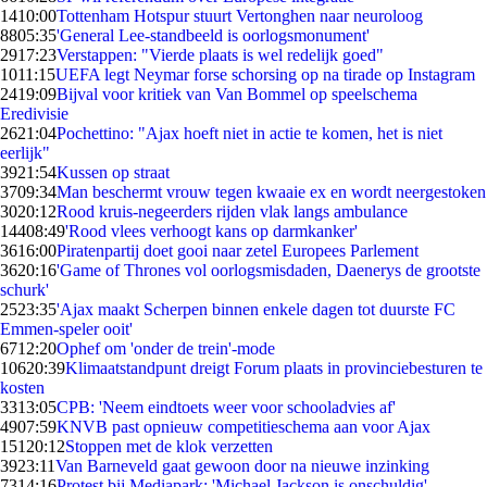
14
10:00
Tottenham Hotspur stuurt Vertonghen naar neuroloog
88
05:35
'General Lee-standbeeld is oorlogsmonument'
29
17:23
Verstappen: "Vierde plaats is wel redelijk goed"
10
11:15
UEFA legt Neymar forse schorsing op na tirade op Instagram
24
19:09
Bijval voor kritiek van Van Bommel op speelschema
Eredivisie
26
21:04
Pochettino: "Ajax hoeft niet in actie te komen, het is niet
eerlijk"
39
21:54
Kussen op straat
37
09:34
Man beschermt vrouw tegen kwaaie ex en wordt neergestoken
30
20:12
Rood kruis-negeerders rijden vlak langs ambulance
144
08:49
'Rood vlees verhoogt kans op darmkanker'
36
16:00
Piratenpartij doet gooi naar zetel Europees Parlement
36
20:16
'Game of Thrones vol oorlogsmisdaden, Daenerys de grootste
schurk'
25
23:35
'Ajax maakt Scherpen binnen enkele dagen tot duurste FC
Emmen-speler ooit'
67
12:20
Ophef om 'onder de trein'-mode
106
20:39
Klimaatstandpunt dreigt Forum plaats in provinciebesturen te
kosten
33
13:05
CPB: 'Neem eindtoets weer voor schooladvies af'
49
07:59
KNVB past opnieuw competitieschema aan voor Ajax
151
20:12
Stoppen met de klok verzetten
39
23:11
Van Barneveld gaat gewoon door na nieuwe inzinking
73
14:16
Protest bij Mediapark: 'Michael Jackson is onschuldig'