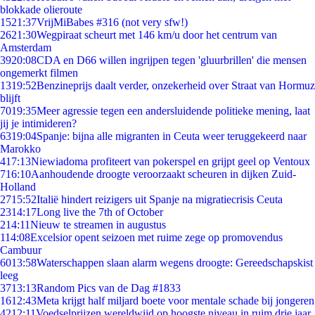
blokkade olieroute
15
21:37
VrijMiBabes #316 (not very sfw!)
26
21:30
Wegpiraat scheurt met 146 km/u door het centrum van
Amsterdam
39
20:08
CDA en D66 willen ingrijpen tegen 'gluurbrillen' die mensen
ongemerkt filmen
13
19:52
Benzineprijs daalt verder, onzekerheid over Straat van Hormuz
blijft
70
19:35
Meer agressie tegen een andersluidende politieke mening, laat
jij je intimideren?
63
19:04
Spanje: bijna alle migranten in Ceuta weer teruggekeerd naar
Marokko
4
17:13
Niewiadoma profiteert van pokerspel en grijpt geel op Ventoux
7
16:10
Aanhoudende droogte veroorzaakt scheuren in dijken Zuid-
Holland
27
15:52
Italië hindert reizigers uit Spanje na migratiecrisis Ceuta
23
14:17
Long live the 7th of October
2
14:11
Nieuw te streamen in augustus
1
14:08
Excelsior opent seizoen met ruime zege op promovendus
Cambuur
60
13:58
Waterschappen slaan alarm wegens droogte: Gereedschapskist
leeg
37
13:13
Random Pics van de Dag #1833
16
12:43
Meta krijgt half miljard boete voor mentale schade bij jongeren
42
12:11
Voedselprijzen wereldwijd op hoogste niveau in ruim drie jaar