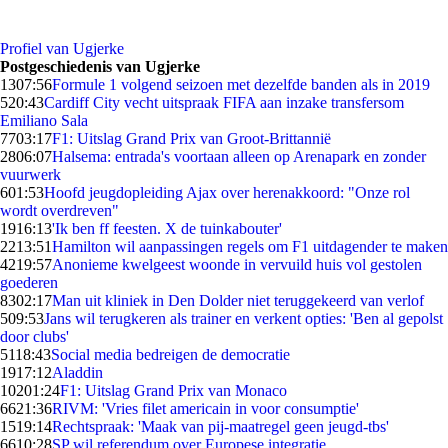
Profiel van Ugjerke
Postgeschiedenis van Ugjerke
13
07:56
Formule 1 volgend seizoen met dezelfde banden als in 2019
5
20:43
Cardiff City vecht uitspraak FIFA aan inzake transfersom
Emiliano Sala
77
03:17
F1: Uitslag Grand Prix van Groot-Brittannië
28
06:07
Halsema: entrada's voortaan alleen op Arenapark en zonder
vuurwerk
6
01:53
Hoofd jeugdopleiding Ajax over herenakkoord: "Onze rol
wordt overdreven"
19
16:13
'Ik ben ff feesten. X de tuinkabouter'
22
13:51
Hamilton wil aanpassingen regels om F1 uitdagender te maken
42
19:57
Anonieme kwelgeest woonde in vervuild huis vol gestolen
goederen
83
02:17
Man uit kliniek in Den Dolder niet teruggekeerd van verlof
5
09:53
Jans wil terugkeren als trainer en verkent opties: 'Ben al gepolst
door clubs'
51
18:43
Social media bedreigen de democratie
19
17:12
Aladdin
102
01:24
F1: Uitslag Grand Prix van Monaco
66
21:36
RIVM: 'Vries filet americain in voor consumptie'
15
19:14
Rechtspraak: 'Maak van pij-maatregel geen jeugd-tbs'
66
10:28
SP wil referendum over Europese integratie