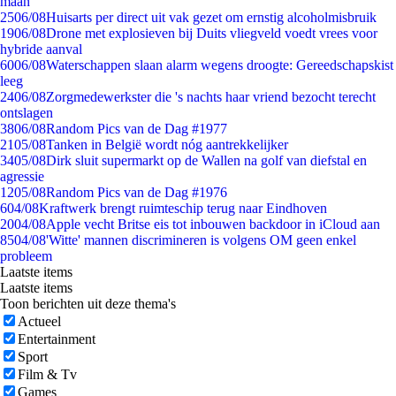
maan
25
06/08
Huisarts per direct uit vak gezet om ernstig alcoholmisbruik
19
06/08
Drone met explosieven bij Duits vliegveld voedt vrees voor
hybride aanval
60
06/08
Waterschappen slaan alarm wegens droogte: Gereedschapskist
leeg
24
06/08
Zorgmedewerkster die 's nachts haar vriend bezocht terecht
ontslagen
38
06/08
Random Pics van de Dag #1977
21
05/08
Tanken in België wordt nóg aantrekkelijker
34
05/08
Dirk sluit supermarkt op de Wallen na golf van diefstal en
agressie
12
05/08
Random Pics van de Dag #1976
6
04/08
Kraftwerk brengt ruimteschip terug naar Eindhoven
20
04/08
Apple vecht Britse eis tot inbouwen backdoor in iCloud aan
85
04/08
'Witte' mannen discrimineren is volgens OM geen enkel
probleem
Laatste items
Laatste items
Toon berichten uit deze thema's
Actueel
Entertainment
Sport
Film & Tv
Games