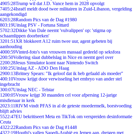
49
05:28
Trump wil dat J.D. Vance hem in 2028 opvolgt
74
05:24
Israël meldt dood twee militairen in Zuid-Libanon, vergelding
aangekondigd
62
03:28
Random Pics van de Dag #1980
8
03:19
Uitslag PSV - Fortuna Sittard
57
02:32
Dikke Van Dale neemt 'vulvalippen' op: 'stigma op
schaamlippen doorbreken'
32
01:51
XR blokkeert A12 ruim twee uur, agent gebeten bij
aanhouding
40
00:59
Vinted-foto's van vrouwen massaal gedeeld op seksfora
2
00:50
Vollering slaat dubbelslag in Nice en neemt geel over
22
00:28
Jesus Simulator komt naar Nintendo Switch
1
00:25
Uitslag AZ - ADO Den Haag
29
00:13
Britney Spears: "Ik geloof dat ik heb gefaald als moeder"
4
00:10
Vrouw krijgt door verwisseling het embryo van ander stel
ingebracht
3
00:07
Uitslag NEC - Telstar
12
00:05
Vrouw krijgt 30 maanden cel voor afpersing 12-jarige
misdienaar in kerk
20
23:11
RIVM vindt PFAS in al de geteste moedermelk, borstvoeding
blijft advies
55
22:47
EU bekritiseert Meta en TikTok om verspreiden desinformatie
Ceuta
43
22:22
Random Pics van de Dag #1448
43
22:19
Houthi's vallen Saoedi-Arabië en Jemen aan, dreigen met