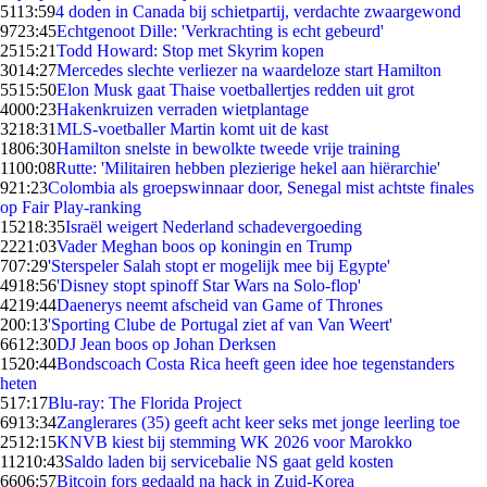
51
13:59
4 doden in Canada bij schietpartij, verdachte zwaargewond
97
23:45
Echtgenoot Dille: 'Verkrachting is echt gebeurd'
25
15:21
Todd Howard: Stop met Skyrim kopen
30
14:27
Mercedes slechte verliezer na waardeloze start Hamilton
55
15:50
Elon Musk gaat Thaise voetballertjes redden uit grot
40
00:23
Hakenkruizen verraden wietplantage
32
18:31
MLS-voetballer Martin komt uit de kast
18
06:30
Hamilton snelste in bewolkte tweede vrije training
11
00:08
Rutte: 'Militairen hebben plezierige hekel aan hiërarchie'
9
21:23
Colombia als groepswinnaar door, Senegal mist achtste finales
op Fair Play-ranking
152
18:35
Israël weigert Nederland schadevergoeding
22
21:03
Vader Meghan boos op koningin en Trump
7
07:29
'Sterspeler Salah stopt er mogelijk mee bij Egypte'
49
18:56
'Disney stopt spinoff Star Wars na Solo-flop'
42
19:44
Daenerys neemt afscheid van Game of Thrones
2
00:13
'Sporting Clube de Portugal ziet af van Van Weert'
66
12:30
DJ Jean boos op Johan Derksen
15
20:44
Bondscoach Costa Rica heeft geen idee hoe tegenstanders
heten
5
17:17
Blu-ray: The Florida Project
69
13:34
Zanglerares (35) geeft acht keer seks met jonge leerling toe
25
12:15
KNVB kiest bij stemming WK 2026 voor Marokko
112
10:43
Saldo laden bij servicebalie NS gaat geld kosten
66
06:57
Bitcoin fors gedaald na hack in Zuid-Korea