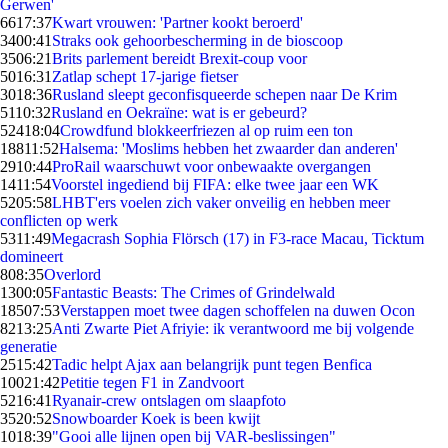
Gerwen'
66
17:37
Kwart vrouwen: 'Partner kookt beroerd'
34
00:41
Straks ook gehoorbescherming in de bioscoop
35
06:21
Brits parlement bereidt Brexit-coup voor
50
16:31
Zatlap schept 17-jarige fietser
30
18:36
Rusland sleept geconfisqueerde schepen naar De Krim
51
10:32
Rusland en Oekraïne: wat is er gebeurd?
524
18:04
Crowdfund blokkeerfriezen al op ruim een ton
188
11:52
Halsema: 'Moslims hebben het zwaarder dan anderen'
29
10:44
ProRail waarschuwt voor onbewaakte overgangen
14
11:54
Voorstel ingediend bij FIFA: elke twee jaar een WK
52
05:58
LHBT'ers voelen zich vaker onveilig en hebben meer
conflicten op werk
53
11:49
Megacrash Sophia Flörsch (17) in F3-race Macau, Ticktum
domineert
8
08:35
Overlord
13
00:05
Fantastic Beasts: The Crimes of Grindelwald
185
07:53
Verstappen moet twee dagen schoffelen na duwen Ocon
82
13:25
Anti Zwarte Piet Afriyie: ik verantwoord me bij volgende
generatie
25
15:42
Tadic helpt Ajax aan belangrijk punt tegen Benfica
100
21:42
Petitie tegen F1 in Zandvoort
52
16:41
Ryanair-crew ontslagen om slaapfoto
35
20:52
Snowboarder Koek is been kwijt
10
18:39
"Gooi alle lijnen open bij VAR-beslissingen"