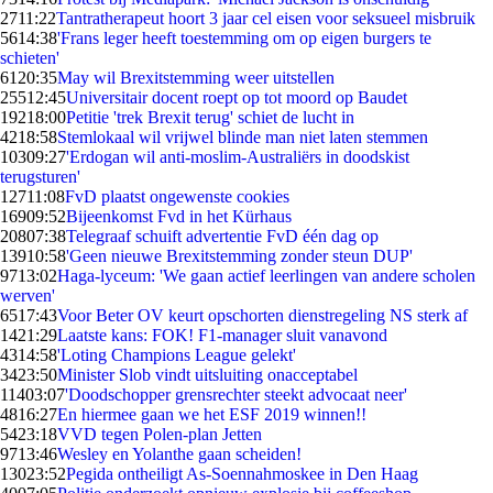
27
11:22
Tantratherapeut hoort 3 jaar cel eisen voor seksueel misbruik
56
14:38
'Frans leger heeft toestemming om op eigen burgers te
schieten'
61
20:35
May wil Brexitstemming weer uitstellen
255
12:45
Universitair docent roept op tot moord op Baudet
192
18:00
Petitie 'trek Brexit terug' schiet de lucht in
42
18:58
Stemlokaal wil vrijwel blinde man niet laten stemmen
103
09:27
'Erdogan wil anti-moslim-Australiërs in doodskist
terugsturen'
127
11:08
FvD plaatst ongewenste cookies
169
09:52
Bijeenkomst Fvd in het Kürhaus
208
07:38
Telegraaf schuift advertentie FvD één dag op
139
10:58
'Geen nieuwe Brexitstemming zonder steun DUP'
97
13:02
Haga-lyceum: 'We gaan actief leerlingen van andere scholen
werven'
65
17:43
Voor Beter OV keurt opschorten dienstregeling NS sterk af
14
21:29
Laatste kans: FOK! F1-manager sluit vanavond
43
14:58
'Loting Champions League gelekt'
34
23:50
Minister Slob vindt uitsluiting onacceptabel
114
03:07
'Doodschopper grensrechter steekt advocaat neer'
48
16:27
En hiermee gaan we het ESF 2019 winnen!!
54
23:18
VVD tegen Polen-plan Jetten
97
13:46
Wesley en Yolanthe gaan scheiden!
130
23:52
Pegida ontheiligt As-Soennahmoskee in Den Haag