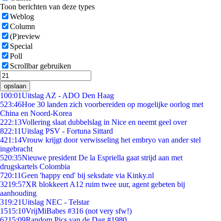
Toon berichten van deze types
Weblog
Column
(P)review
Special
Poll
Scrollbar gebruiken
opslaan
1
00:01
Uitslag AZ - ADO Den Haag
5
23:46
Hoe 30 landen zich voorbereiden op mogelijke oorlog met
China en Noord-Korea
2
22:13
Vollering slaat dubbelslag in Nice en neemt geel over
8
22:11
Uitslag PSV - Fortuna Sittard
4
21:14
Vrouw krijgt door verwisseling het embryo van ander stel
ingebracht
5
20:35
Nieuwe president De la Espriella gaat strijd aan met
drugskartels Colombia
7
20:11
Geen 'happy end' bij seksdate via Kinky.nl
32
19:57
XR blokkeert A12 ruim twee uur, agent gebeten bij
aanhouding
3
19:21
Uitslag NEC - Telstar
15
15:10
VrijMiBabes #316 (not very sfw!)
62
15:09
Random Pics van de Dag #1980