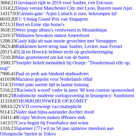
36
04:21
Giovinazzi rijdt in 2019 voor Sauber, exit Ericsson
13
14:22
Depay verrast Manchester City met Lyon, Bayern naast Ajax
143
17:03
Glennis-gate: 'Arjen Lubach is zure, bekrompen lul'
60
10:20
F1: Uitslag Grand Prix van Singapore
87
23:31
Bert en Ernie zijn homo's
36
18:35
Weer jonge albino's verdwenen in Mozambique
23
19:37
Militairen bewaken station Amersfoort
12
08:33
Gasly kijkt uit naar mooie gevechten met Verstappen
58
23:48
Räikkönen keert terug naar Sauber, Leclerc naar Ferrari
205
15:45
Lili en Howick hebben recht op gezinshereniging
72
10:39
Man gearresteerd om kat van de buren
35
00:37
Sneijder hekelt mentaliteit bij Oranje: "Donderstraal effe op,
zeg!"
79
06:41
Paal en perk aan bindend studieadvies
41
10:06
Mazraoui gepolst voor Nederlands elftal
5
14:33
Vettel pakt snelste tijd in laatste training
53
16:23
'Racistisch woord' vader in jaren '80 kost coureur sponsordeal
8
16:25
Realistische moderne oorlogsvoering in Insurgency: Sandstorm
113
19:05
'HORRORONWEER OP KOMST'
306
16:22
VVD overweegt vaccinatieplicht
91
14:12
Vader slaat bijna-aanrander dochter dood
104
11:48
Grijze Wolven maken iPhones stuk
14
13:57
Cocu begint bij Fenerbahce met winst
13
16:23
Japanner (77) wil na 56 jaar opnieuw meedoen aan
Olympische Spelen in Tokyo