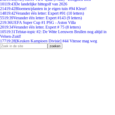
101
19:43
De landelijke hittegolf van 2026
214
19:42
Bloemen/planten in je eigen tuin #94 Kleur!
148
19:42
Verander één letter: Expert #91 (10 letters)
55
19:39
Verander één letter: Expert #143 (9 letters)
2
19:36
UEFA Super Cup #1 PSG - Aston Villa
20
19:34
Verander één letter. Expert # 75 (8 letters)
105
19:31
Telstar-topic #2: De Witte Leeuwen Brullen nog altijd in
Velsen-Zuid!
177
19:28
[Keuken Kampioen Divisie] #44 Vitesse mag weg