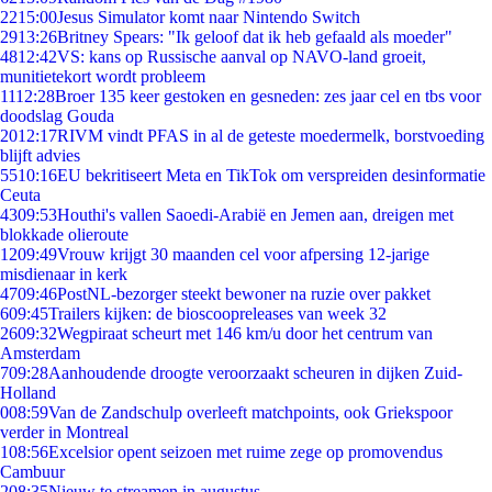
22
15:00
Jesus Simulator komt naar Nintendo Switch
29
13:26
Britney Spears: "Ik geloof dat ik heb gefaald als moeder"
48
12:42
VS: kans op Russische aanval op NAVO-land groeit,
munitietekort wordt probleem
11
12:28
Broer 135 keer gestoken en gesneden: zes jaar cel en tbs voor
doodslag Gouda
20
12:17
RIVM vindt PFAS in al de geteste moedermelk, borstvoeding
blijft advies
55
10:16
EU bekritiseert Meta en TikTok om verspreiden desinformatie
Ceuta
43
09:53
Houthi's vallen Saoedi-Arabië en Jemen aan, dreigen met
blokkade olieroute
12
09:49
Vrouw krijgt 30 maanden cel voor afpersing 12-jarige
misdienaar in kerk
47
09:46
PostNL-bezorger steekt bewoner na ruzie over pakket
6
09:45
Trailers kijken: de bioscoopreleases van week 32
26
09:32
Wegpiraat scheurt met 146 km/u door het centrum van
Amsterdam
7
09:28
Aanhoudende droogte veroorzaakt scheuren in dijken Zuid-
Holland
0
08:59
Van de Zandschulp overleeft matchpoints, ook Griekspoor
verder in Montreal
1
08:56
Excelsior opent seizoen met ruime zege op promovendus
Cambuur
2
08:35
Nieuw te streamen in augustus