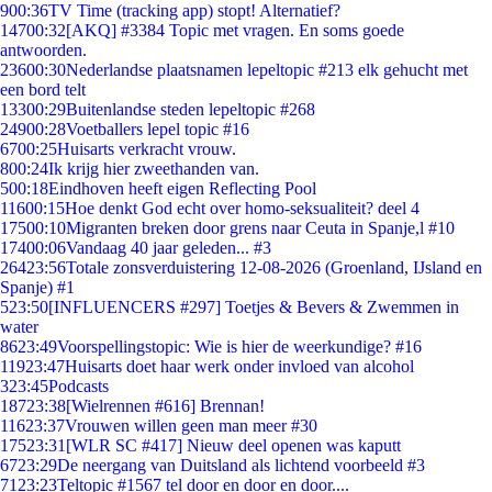
9
00:36
TV Time (tracking app) stopt! Alternatief?
147
00:32
[AKQ] #3384 Topic met vragen. En soms goede
antwoorden.
236
00:30
Nederlandse plaatsnamen lepeltopic #213 elk gehucht met
een bord telt
133
00:29
Buitenlandse steden lepeltopic #268
249
00:28
Voetballers lepel topic #16
67
00:25
Huisarts verkracht vrouw.
8
00:24
Ik krijg hier zweethanden van.
5
00:18
Eindhoven heeft eigen Reflecting Pool
116
00:15
Hoe denkt God echt over homo-seksualiteit? deel 4
175
00:10
Migranten breken door grens naar Ceuta in Spanje,l #10
174
00:06
Vandaag 40 jaar geleden... #3
264
23:56
Totale zonsverduistering 12-08-2026 (Groenland, IJsland en
Spanje) #1
5
23:50
[INFLUENCERS #297] Toetjes & Bevers & Zwemmen in
water
86
23:49
Voorspellingstopic: Wie is hier de weerkundige? #16
119
23:47
Huisarts doet haar werk onder invloed van alcohol
3
23:45
Podcasts
187
23:38
[Wielrennen #616] Brennan!
116
23:37
Vrouwen willen geen man meer #30
175
23:31
[WLR SC #417] Nieuw deel openen was kaputt
67
23:29
De neergang van Duitsland als lichtend voorbeeld #3
71
23:23
Teltopic #1567 tel door en door en door....