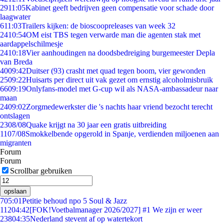
29
11:05
Kabinet geeft bedrijven geen compensatie voor schade door
laagwater
6
11:03
Trailers kijken: de bioscoopreleases van week 32
24
10:54
OM eist TBS tegen verwarde man die agenten stak met
aardappelschilmesje
24
10:18
Vier aanhoudingen na doodsbedreiging burgemeester Depla
van Breda
40
09:42
Duitser (93) crasht met quad tegen boom, vier gewonden
25
09:22
Huisarts per direct uit vak gezet om ernstig alcoholmisbruik
66
09:19
Onlyfans-model met G-cup wil als NASA-ambassadeur naar
maan
24
09:02
Zorgmedewerkster die 's nachts haar vriend bezocht terecht
ontslagen
23
08/08
Quake krijgt na 30 jaar een gratis uitbreiding
11
07/08
Smokkelbende opgerold in Spanje, verdienden miljoenen aan
migranten
Forum
Forum
Scrollbar gebruiken
opslaan
7
05:01
Petitie behoud npo 5 Soul & Jazz
112
04:42
[FOK!Voetbalmanager 2026/2027] #1 We zijn er weer
238
04:35
Nederland stevent af op watertekort