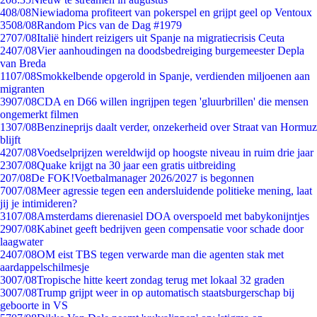
4
08/08
Niewiadoma profiteert van pokerspel en grijpt geel op Ventoux
35
08/08
Random Pics van de Dag #1979
27
07/08
Italië hindert reizigers uit Spanje na migratiecrisis Ceuta
24
07/08
Vier aanhoudingen na doodsbedreiging burgemeester Depla
van Breda
11
07/08
Smokkelbende opgerold in Spanje, verdienden miljoenen aan
migranten
39
07/08
CDA en D66 willen ingrijpen tegen 'gluurbrillen' die mensen
ongemerkt filmen
13
07/08
Benzineprijs daalt verder, onzekerheid over Straat van Hormuz
blijft
42
07/08
Voedselprijzen wereldwijd op hoogste niveau in ruim drie jaar
23
07/08
Quake krijgt na 30 jaar een gratis uitbreiding
2
07/08
De FOK!Voetbalmanager 2026/2027 is begonnen
70
07/08
Meer agressie tegen een andersluidende politieke mening, laat
jij je intimideren?
31
07/08
Amsterdams dierenasiel DOA overspoeld met babykonijntjes
29
07/08
Kabinet geeft bedrijven geen compensatie voor schade door
laagwater
24
07/08
OM eist TBS tegen verwarde man die agenten stak met
aardappelschilmesje
30
07/08
Tropische hitte keert zondag terug met lokaal 32 graden
30
07/08
Trump grijpt weer in op automatisch staatsburgerschap bij
geboorte in VS