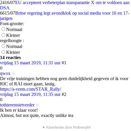
24
16/07
EU accepteert verbeterplan transparantie X om te voldoen aan
DSA
66
15/07
Britse regering legt avondklok op social media voor 16 en 17-
jarigen
Font-grootte:
Normaal
Kleiner
regelhoogte :
Normaal
Kleiner
14 reacties
vrijdag 15 maart 2019, 11:31 uur
#1
0
qwox
De vrije trainingen hebben nog geen duidelijkheid gegeven of ik voor
RIC of RAI moet gaan, lastig.
https://a-vents.com/STAR_Rally/
vrijdag 15 maart 2019, 11:35 uur
#2
0
tothierennietverder
Ik ben er klaar voor!
Almost, but not quite, exactly unlike tea
▼ Advertentie door Refinery89