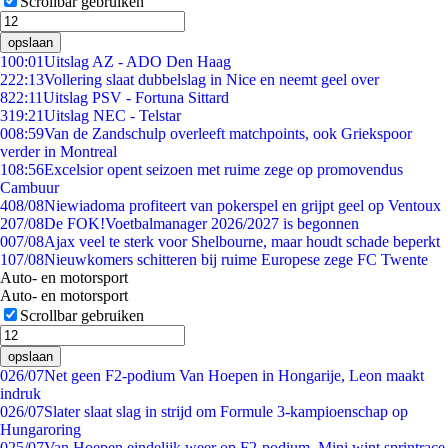
Scrollbar gebruiken
opslaan
1
00:01
Uitslag AZ - ADO Den Haag
2
22:13
Vollering slaat dubbelslag in Nice en neemt geel over
8
22:11
Uitslag PSV - Fortuna Sittard
3
19:21
Uitslag NEC - Telstar
0
08:59
Van de Zandschulp overleeft matchpoints, ook Griekspoor
verder in Montreal
1
08:56
Excelsior opent seizoen met ruime zege op promovendus
Cambuur
4
08/08
Niewiadoma profiteert van pokerspel en grijpt geel op Ventoux
2
07/08
De FOK!Voetbalmanager 2026/2027 is begonnen
0
07/08
Ajax veel te sterk voor Shelbourne, maar houdt schade beperkt
1
07/08
Nieuwkomers schitteren bij ruime Europese zege FC Twente
Auto- en motorsport
Auto- en motorsport
Scrollbar gebruiken
opslaan
0
26/07
Net geen F2-podium Van Hoepen in Hongarije, Leon maakt
indruk
0
26/07
Slater slaat slag in strijd om Formule 3-kampioenschap op
Hungaroring
0
25/07
Van Hoepen eindelijk weer op F2-podium, Mini wint sprintrace