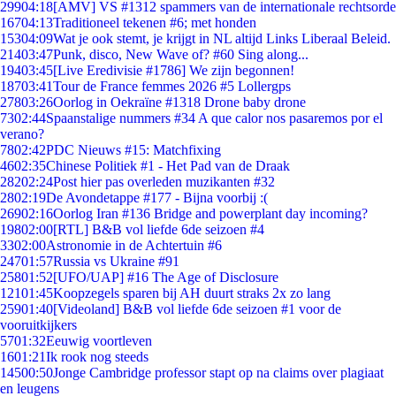
299
04:18
[AMV] VS #1312 spammers van de internationale rechtsorde
167
04:13
Traditioneel tekenen #6; met honden
153
04:09
Wat je ook stemt, je krijgt in NL altijd Links Liberaal Beleid.
214
03:47
Punk, disco, New Wave of? #60 Sing along...
194
03:45
[Live Eredivisie #1786] We zijn begonnen!
187
03:41
Tour de France femmes 2026 #5 Lollergps
278
03:26
Oorlog in Oekraïne #1318 Drone baby drone
73
02:44
Spaanstalige nummers #34 A que calor nos pasaremos por el
verano?
78
02:42
PDC Nieuws #15: Matchfixing
46
02:35
Chinese Politiek #1 - Het Pad van de Draak
282
02:24
Post hier pas overleden muzikanten #32
28
02:19
De Avondetappe #177 - Bijna voorbij :(
269
02:16
Oorlog Iran #136 Bridge and powerplant day incoming?
198
02:00
[RTL] B&B vol liefde 6de seizoen #4
33
02:00
Astronomie in de Achtertuin #6
247
01:57
Russia vs Ukraine #91
258
01:52
[UFO/UAP] #16 The Age of Disclosure
121
01:45
Koopzegels sparen bij AH duurt straks 2x zo lang
259
01:40
[Videoland] B&B vol liefde 6de seizoen #1 voor de
vooruitkijkers
57
01:32
Eeuwig voortleven
16
01:21
Ik rook nog steeds
145
00:50
Jonge Cambridge professor stapt op na claims over plagiaat
en leugens