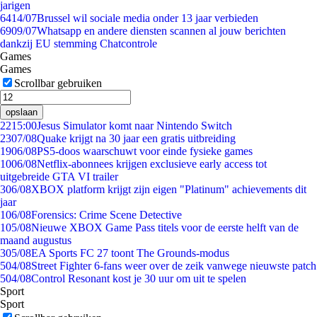
jarigen
64
14/07
Brussel wil sociale media onder 13 jaar verbieden
69
09/07
Whatsapp en andere diensten scannen al jouw berichten
dankzij EU stemming Chatcontrole
Games
Games
Scrollbar gebruiken
opslaan
22
15:00
Jesus Simulator komt naar Nintendo Switch
23
07/08
Quake krijgt na 30 jaar een gratis uitbreiding
19
06/08
PS5-doos waarschuwt voor einde fysieke games
10
06/08
Netflix-abonnees krijgen exclusieve early access tot
uitgebreide GTA VI trailer
3
06/08
XBOX platform krijgt zijn eigen "Platinum" achievements dit
jaar
1
06/08
Forensics: Crime Scene Detective
1
05/08
Nieuwe XBOX Game Pass titels voor de eerste helft van de
maand augustus
3
05/08
EA Sports FC 27 toont The Grounds-modus
5
04/08
Street Fighter 6-fans weer over de zeik vanwege nieuwste patch
5
04/08
Control Resonant kost je 30 uur om uit te spelen
Sport
Sport