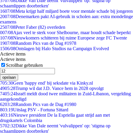
57
07/08
Dikke Van Dale neemt 'vulvalippen' op: 'stigma op
schaamlippen doorbreken'
16
07/08
Meta krijgt half miljard boete voor mentale schade bij jongeren
20
07/08
Denemarken pakt AI-gebruik in scholen aan: extra mondelinge
examens
25
07/08
Peter Faber (82) overleden
0
07/08
Ajax veel te sterk voor Shelbourne, maar houdt schade beperkt
1
07/08
Nieuwkomers schitteren bij ruime Europese zege FC Twente
19
07/08
Random Pics van de Dag #1978
15
06/08
Ontslagen bij Halo Studios na Campaign Evolved
Actieve items
Actieve items
Scrollbar gebruiken
opslaan
7
05:30
Geen 'happy end' bij seksdate via Kinky.nl
49
05:28
Trump wil dat J.D. Vance hem in 2028 opvolgt
74
05:24
Israël meldt dood twee militairen in Zuid-Libanon, vergelding
aangekondigd
62
03:28
Random Pics van de Dag #1980
8
03:19
Uitslag PSV - Fortuna Sittard
4
03:16
Nieuwe president De la Espriella gaat strijd aan met
drugskartels Colombia
57
02:32
Dikke Van Dale neemt 'vulvalippen' op: 'stigma op
schaamlippen doorbreken'