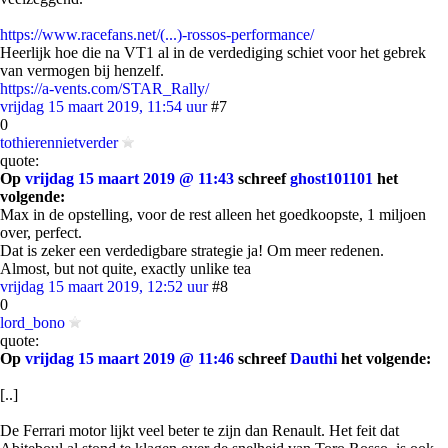
https://www.racefans.net/(...)-rossos-performance/
Heerlijk hoe die na VT1 al in de verdediging schiet voor het gebrek
van vermogen bij henzelf.
https://a-vents.com/STAR_Rally/
vrijdag 15 maart 2019, 11:54 uur
#7
0
tothierennietverder
quote:
Op
vrijdag 15 maart 2019 @ 11:43
schreef
ghost101101
het
volgende:
Max in de opstelling, voor de rest alleen het goedkoopste, 1 miljoen
over, perfect.
Dat is zeker een verdedigbare strategie ja! Om meer redenen.
Almost, but not quite, exactly unlike tea
vrijdag 15 maart 2019, 12:52 uur
#8
0
lord_bono
quote:
Op
vrijdag 15 maart 2019 @ 11:46
schreef
Dauthi
het volgende:
[..]
De Ferrari motor lijkt veel beter te zijn dan Renault. Het feit dat