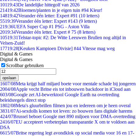
101
19:43
De landelijke hittegolf van 2026
214
19:42
Bloemen/planten in je eigen tuin #94 Kleur!
148
19:42
Verander één letter: Expert #91 (10 letters)
55
19:39
Verander één letter: Expert #143 (9 letters)
2
19:36
UEFA Super Cup #1 PSG - Aston Villa
20
19:34
Verander één letter. Expert # 75 (8 letters)
105
19:31
Telstar-topic #2: De Witte Leeuwen Brullen nog altijd in
Velsen-Zuid!
177
19:28
[Keuken Kampioen Divisie] #44 Vitesse mag weg
Digital & Games
Digital & Games
Scrollbar gebruiken
opslaan
16
07/08
Meta krijgt half miljard boete voor mentale schade bij jongeren
20
04/08
Apple vecht Britse eis tot inbouwen backdoor in iCloud aan
6
03/08
Google zet AI-bewerktool Google Earth na overtreding
beleidsregels direct stop
18
02/08
Meta's gluurbrillen filmen jou en iedereen om je heen overal
38
31/07
Ai-sexdolls komen tot leven: zo bouwen fans digitale harems
4
24/07
Brussel beboet Google met 890 miljoen voor DMA-overtreding
24
16/07
EU accepteert verbeterplan transparantie X om te voldoen aan
DSA
66
15/07
Britse regering legt avondklok op social media voor 16 en 17-