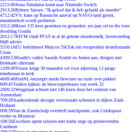
22
15:00
Jesus Simulator komt naar Nintendo Switch
29
13:26
Britney Spears: "Ik geloof dat ik heb gefaald als moeder"
47
12:42
VS: kans op Russische aanval op NAVO-land groeit,
munitietekort wordt probleem
10
12:28
Broer 135 keer gestoken en gesneden: zes jaar cel en tbs voor
doodslag Gouda
20
12:17
RIVM vindt PFAS in al de geteste moedermelk, borstvoeding
blijft advies
55
10:16
EU bekritiseert Meta en TikTok om verspreiden desinformatie
Ceuta
43
09:53
Houthi's vallen Saoedi-Arabië en Jemen aan, dreigen met
blokkade olieroute
12
09:49
Vrouw krijgt 30 maanden cel voor afpersing 12-jarige
misdienaar in kerk
46
09:46
PostNL-bezorger steekt bewoner na ruzie over pakket
6
09:45
Trailers kijken: de bioscoopreleases van week 32
26
09:32
Wegpiraat scheurt met 146 km/u door het centrum van
Amsterdam
7
09:28
Aanhoudende droogte veroorzaakt scheuren in dijken Zuid-
Holland
0
08:59
Van de Zandschulp overleeft matchpoints, ook Griekspoor
verder in Montreal
1
08:56
Excelsior opent seizoen met ruime zege op promovendus
Cambuur
2
08:35
Nieuw te streamen in augustus