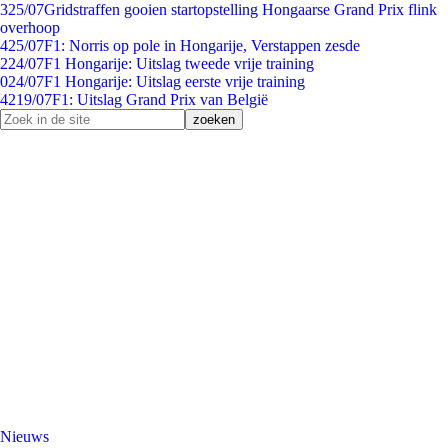
3
25/07
Gridstraffen gooien startopstelling Hongaarse Grand Prix flink
overhoop
4
25/07
F1: Norris op pole in Hongarije, Verstappen zesde
2
24/07
F1 Hongarije: Uitslag tweede vrije training
0
24/07
F1 Hongarije: Uitslag eerste vrije training
42
19/07
F1: Uitslag Grand Prix van België
Nieuws