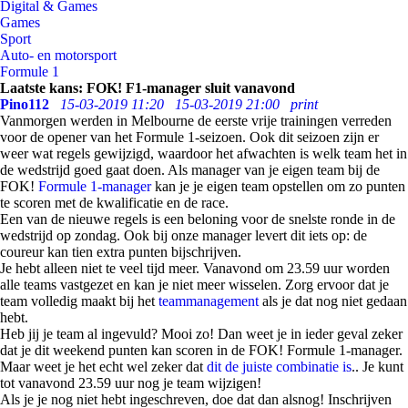
Digital & Games
Games
Sport
Auto- en motorsport
Formule 1
Laatste kans: FOK! F1-manager sluit vanavond
Pino112
15-03-2019 11:20
15-03-2019 21:00
print
Vanmorgen werden in Melbourne de eerste vrije trainingen verreden
voor de opener van het Formule 1-seizoen. Ook dit seizoen zijn er
weer wat regels gewijzigd, waardoor het afwachten is welk team het in
de wedstrijd goed gaat doen. Als manager van je eigen team bij de
FOK!
Formule 1-manager
kan je je eigen team opstellen om zo punten
te scoren met de kwalificatie en de race.
Een van de nieuwe regels is een beloning voor de snelste ronde in de
wedstrijd op zondag. Ook bij onze manager levert dit iets op: de
coureur kan tien extra punten bijschrijven.
Je hebt alleen niet te veel tijd meer. Vanavond om 23.59 uur worden
alle teams vastgezet en kan je niet meer wisselen. Zorg ervoor dat je
team volledig maakt bij het
teammanagement
als je dat nog niet gedaan
hebt.
Heb jij je team al ingevuld? Mooi zo! Dan weet je in ieder geval zeker
dat je dit weekend punten kan scoren in de FOK! Formule 1-manager.
Maar weet je het echt wel zeker dat
dit de juiste combinatie is
.. Je kunt
tot vanavond 23.59 uur nog je team wijzigen!
Als je je nog niet hebt ingeschreven, doe dat dan alsnog! Inschrijven