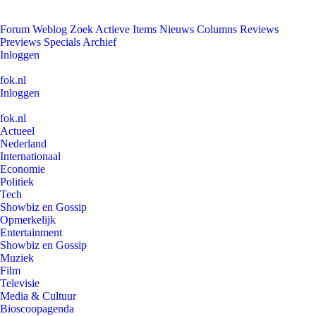
Forum
Weblog
Zoek
Actieve Items
Nieuws
Columns
Reviews
Previews
Specials
Archief
Inloggen
fok.nl
Inloggen
fok.nl
Actueel
Nederland
Internationaal
Economie
Politiek
Tech
Showbiz en Gossip
Opmerkelijk
Entertainment
Showbiz en Gossip
Muziek
Film
Televisie
Media & Cultuur
Bioscoopagenda