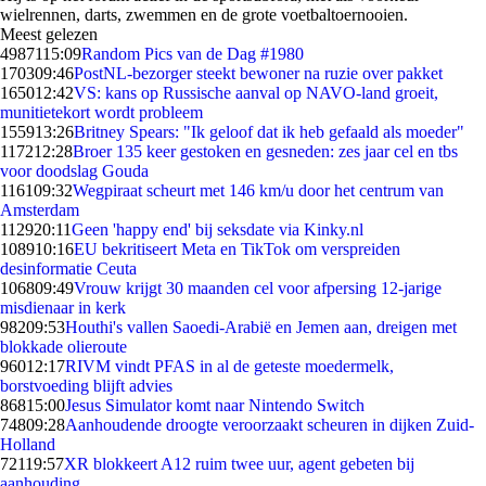
wielrennen, darts, zwemmen en de grote voetbaltoernooien.
Meest gelezen
49871
15:09
Random Pics van de Dag #1980
1703
09:46
PostNL-bezorger steekt bewoner na ruzie over pakket
1650
12:42
VS: kans op Russische aanval op NAVO-land groeit,
munitietekort wordt probleem
1559
13:26
Britney Spears: "Ik geloof dat ik heb gefaald als moeder"
1172
12:28
Broer 135 keer gestoken en gesneden: zes jaar cel en tbs
voor doodslag Gouda
1161
09:32
Wegpiraat scheurt met 146 km/u door het centrum van
Amsterdam
1129
20:11
Geen 'happy end' bij seksdate via Kinky.nl
1089
10:16
EU bekritiseert Meta en TikTok om verspreiden
desinformatie Ceuta
1068
09:49
Vrouw krijgt 30 maanden cel voor afpersing 12-jarige
misdienaar in kerk
982
09:53
Houthi's vallen Saoedi-Arabië en Jemen aan, dreigen met
blokkade olieroute
960
12:17
RIVM vindt PFAS in al de geteste moedermelk,
borstvoeding blijft advies
868
15:00
Jesus Simulator komt naar Nintendo Switch
748
09:28
Aanhoudende droogte veroorzaakt scheuren in dijken Zuid-
Holland
721
19:57
XR blokkeert A12 ruim twee uur, agent gebeten bij
aanhouding