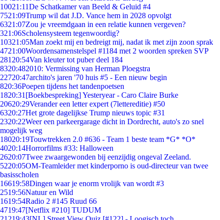
100
21:11
De Schatkamer van Beeld & Geluid #4
75
21:09
Trump wil dat J.D. Vance hem in 2028 opvolgt
63
21:07
Zou je vreemdgaan in een relatie kunnen vergeven?
3
21:06
Scholensysteem tegenwoordig?
103
21:05
Man zoekt mij en bedreigt mij, nadat ik met zijn zoon sprak
47
21:00
Woordensamenstelspel #1184 met 2 woorden spreken SVP
281
20:54
Van kleuter tot puber deel 184
83
20:48
2010: Vermissing van Herman Ploegstra
227
20:47
archito's jaren '70 huis #5 - Een nieuw begin
8
20:36
Poepen tijdens het tandenpoetsen
18
20:31
[Boekbespreking] Yesteryear - Caro Claire Burke
206
20:29
Verander een letter expert (7lettereditie) #50
63
20:27
Het grote dagelijkse Trump nieuws topic #31
23
20:22
Weer een parkeergarage dicht in Dordrecht, auto's zo snel
mogelijk weg
180
20:19
Touwtrekken 2.0 #636 - Team 1 beste team *G* *O*
40
20:14
Horrorfilms #33: Halloween
26
20:07
Twee zwaargewonden bij eenzijdig ongeval Zeeland.
52
20:05
OM-Teamleider met kinderporno is oud-directeur van twee
basisscholen
166
19:58
Dingen waar je enorm vrolijk van wordt #3
25
19:56
Natuur en Wild
16
19:54
Radio 2 #145 Ruud 66
47
19:47
[Netflix #210] TUDUM
212
19:43
[NL] Street View Quiz [#122] - Loogisch toch