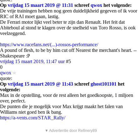
Op
vrijdag 15 maart 2019 @ 11:31
schreef
qwox
het volgende:
De vrije trainingen hebben nog geen duidelijkheid gegeven of ik voor
RIC of RAI moet gaan, lastig.
De Ferrari motor lijkt veel beter te zijn dan Renault. Het feit dat
Abiteboul al stond te klagen over de snelheid van Toro Rosso, is ook
veelzeggend.
https://www.racefans.net/(...)-rossos-performance/
A pound of flesh, to be by him cut off Nearest the merchant's heart. --
Shakespeare :P
vrijdag 15 maart 2019, 11:47 uur
#5
0
qwox
quote:
Op
vrijdag 15 maart 2019 @ 11:43
schreef
ghost101101
het
volgende:
Max in de opstelling, voor de rest alleen het goedkoopste, 1 miljoen
over, perfect.
De punten die je mogelijk voor Max krijgt maakt het falen van
Williams niet goed ben ik bang.
https://a-vents.com/STAR_Rally/
▼ Advertentie door Refinery89