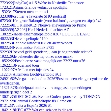
77
23:22
[IndyCar] #115 We're in Nashville Tennessee
17
23:21
Ariana Grande verlaat de spotlight.
153
23:17
Sterren toen en nu #11
3
23:08
Post hier je favoriete SHO podcast!
67
23:01
Het grote Baktopic (voor bakfoto's, -vragen en -tips) #42
72
22:59
[Lil Kleine#12] Nieuwe afleveringen op Prime
34
22:59
[AZ#98] Heel Nederland achter AZ
138
22:54
Meisjesnamenlepeltopic #367 LOOOOL LAPO
40
22:53
Dierenlepeltopic #150
38
22:53
Het hele alfabet #108 en 4letterwoord
90
22:34
Nederlandse Politiek #725
5
22:32
Hoeveel geld spendeer jij aan je beginnende relatie?
19
22:29
de beheerder die mij oh zo moe maakt.
185
22:22
Post hier zo vaak mogelijk om 22:22 uur #76
126
22:13
Nederland toen
110
22:07
Afvallen met injecties #4
11
22:07
Algemeen Luchtvaarttopic #61
249
21:52
Wie gaan er dood in 2026?Post met een vleugje cynisme de
overledenen.
113
21:37
Roddelpraat onder vuur: ongepaste opmerkingen
minderjarigen deel 2
136
21:35
[DRT SC] #6: RendacGoden sponsored by TONZON
297
21:28
Centraal Bordspeltopic #8 Game on!
81
21:23
Vuelta a España 2026 #1
184
21:18
NEC #77: Wat een seizoen is dit zeg