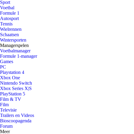
Sport
Voetbal
Formule 1
Autosport
Tennis
Wielrennen
Schaatsen
Wintersporten
Managerspelen
Voetbalmanager
Formule 1-manager
Games
PC
Playstation 4
Xbox One
Nintendo Switch
Xbox Series X|S
PlayStation 5
Film & TV
Film
Televisie
Trailers en Videos
Bioscoopagenda
Forum
Meer