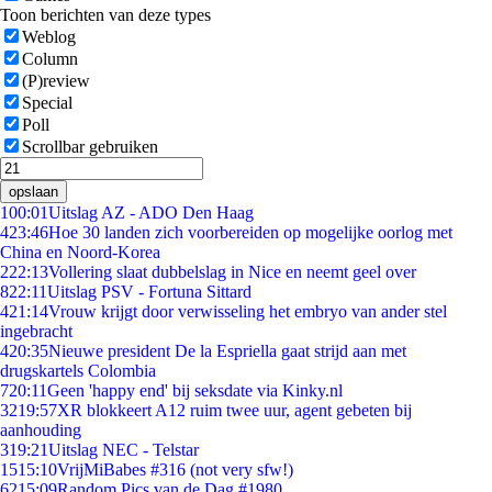
Toon berichten van deze types
Weblog
Column
(P)review
Special
Poll
Scrollbar gebruiken
opslaan
1
00:01
Uitslag AZ - ADO Den Haag
4
23:46
Hoe 30 landen zich voorbereiden op mogelijke oorlog met
China en Noord-Korea
2
22:13
Vollering slaat dubbelslag in Nice en neemt geel over
8
22:11
Uitslag PSV - Fortuna Sittard
4
21:14
Vrouw krijgt door verwisseling het embryo van ander stel
ingebracht
4
20:35
Nieuwe president De la Espriella gaat strijd aan met
drugskartels Colombia
7
20:11
Geen 'happy end' bij seksdate via Kinky.nl
32
19:57
XR blokkeert A12 ruim twee uur, agent gebeten bij
aanhouding
3
19:21
Uitslag NEC - Telstar
15
15:10
VrijMiBabes #316 (not very sfw!)
62
15:09
Random Pics van de Dag #1980