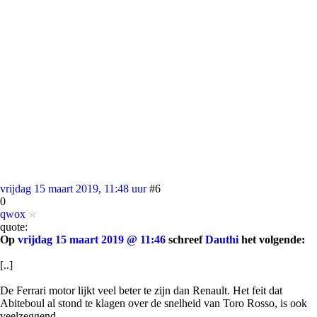
vrijdag 15 maart 2019, 11:48 uur
#6
0
qwox
quote:
Op
vrijdag 15 maart 2019 @ 11:46
schreef
Dauthi
het volgende:
[..]
De Ferrari motor lijkt veel beter te zijn dan Renault. Het feit dat
Abiteboul al stond te klagen over de snelheid van Toro Rosso, is ook
veelzeggend.