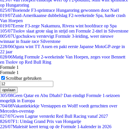
op Hungaroring
0
25/07
Boeiende F3-sprintrace Hungaroring gewonnen door Naël
0
19/07
Zuid-Amerikaanse dubbelslag F2-weekeinde Spa, harde crash
Van Hoepen
0
19/07
Eerste F3-zege Nakamura, Rivera wint hoofdrace op Spa
1
05/07
Tsolov slaat grote slag in strijd om Formule 2-titel in Silverstone
0
05/07
Ugochukwu verstevigt Formule 3-leiding, weer nieuwe
winnaar in fraaie race Silverstone
2
28/06
Ogura wint TT Assen en pakt eerste Japanse MotoGP-zege in
22 jaar
0
28/06
Matig Formule 2-weekeinde Van Hoepen, zeges voor Bennett
en Tsolov op Red Bull Ring
Formule 1
Formule 1
Scrollbar gebruiken
opslaan
3
05/08
Geen Qatar en Abu Dhabi? Dan eindigt Formule 1-seizoen
mogelijk in Europa
7
04/08
Vakantiekiekje Verstappen en Wolff voedt geruchten over
Mercedes-overstap
0
27/07
Gwen Lagrue versterkt Red Bull Racing vanaf 2027
8
26/07
F1: Uitslag Grand Prix van Hongarije
2
26/07
Maleisië keert terug op de Formule 1-kalender in 2026