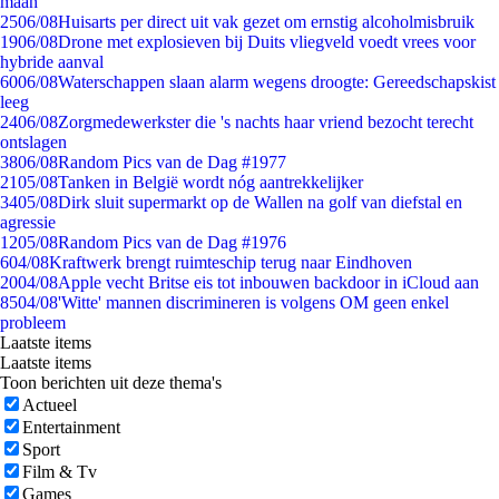
maan
25
06/08
Huisarts per direct uit vak gezet om ernstig alcoholmisbruik
19
06/08
Drone met explosieven bij Duits vliegveld voedt vrees voor
hybride aanval
60
06/08
Waterschappen slaan alarm wegens droogte: Gereedschapskist
leeg
24
06/08
Zorgmedewerkster die 's nachts haar vriend bezocht terecht
ontslagen
38
06/08
Random Pics van de Dag #1977
21
05/08
Tanken in België wordt nóg aantrekkelijker
34
05/08
Dirk sluit supermarkt op de Wallen na golf van diefstal en
agressie
12
05/08
Random Pics van de Dag #1976
6
04/08
Kraftwerk brengt ruimteschip terug naar Eindhoven
20
04/08
Apple vecht Britse eis tot inbouwen backdoor in iCloud aan
85
04/08
'Witte' mannen discrimineren is volgens OM geen enkel
probleem
Laatste items
Laatste items
Toon berichten uit deze thema's
Actueel
Entertainment
Sport
Film & Tv
Games