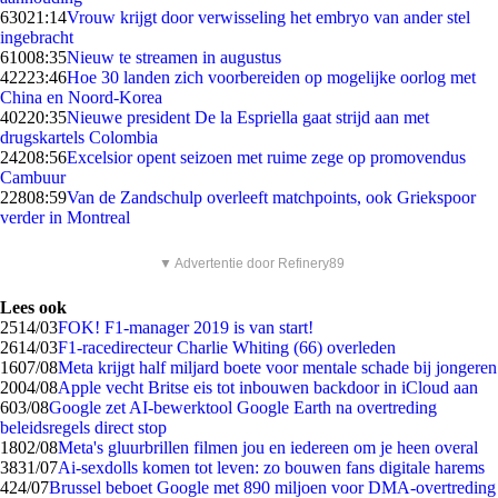
630
21:14
Vrouw krijgt door verwisseling het embryo van ander stel
ingebracht
610
08:35
Nieuw te streamen in augustus
422
23:46
Hoe 30 landen zich voorbereiden op mogelijke oorlog met
China en Noord-Korea
402
20:35
Nieuwe president De la Espriella gaat strijd aan met
drugskartels Colombia
242
08:56
Excelsior opent seizoen met ruime zege op promovendus
Cambuur
228
08:59
Van de Zandschulp overleeft matchpoints, ook Griekspoor
verder in Montreal
▼ Advertentie door Refinery89
Lees ook
25
14/03
FOK! F1-manager 2019 is van start!
26
14/03
F1-racedirecteur Charlie Whiting (66) overleden
16
07/08
Meta krijgt half miljard boete voor mentale schade bij jongeren
20
04/08
Apple vecht Britse eis tot inbouwen backdoor in iCloud aan
6
03/08
Google zet AI-bewerktool Google Earth na overtreding
beleidsregels direct stop
18
02/08
Meta's gluurbrillen filmen jou en iedereen om je heen overal
38
31/07
Ai-sexdolls komen tot leven: zo bouwen fans digitale harems
4
24/07
Brussel beboet Google met 890 miljoen voor DMA-overtreding