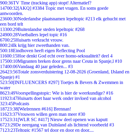
9
00:36
TV Time (tracking app) stopt! Alternatief?
147
00:32
[AKQ] #3384 Topic met vragen. En soms goede
antwoorden.
236
00:30
Nederlandse plaatsnamen lepeltopic #213 elk gehucht met
een bord telt
133
00:29
Buitenlandse steden lepeltopic #268
249
00:28
Voetballers lepel topic #16
67
00:25
Huisarts verkracht vrouw.
8
00:24
Ik krijg hier zweethanden van.
5
00:18
Eindhoven heeft eigen Reflecting Pool
116
00:15
Hoe denkt God echt over homo-seksualiteit? deel 4
175
00:10
Migranten breken door grens naar Ceuta in Spanje,l #10
174
00:06
Vandaag 40 jaar geleden... #3
264
23:56
Totale zonsverduistering 12-08-2026 (Groenland, IJsland en
Spanje) #1
5
23:50
[INFLUENCERS #297] Toetjes & Bevers & Zwemmen in
water
86
23:49
Voorspellingstopic: Wie is hier de weerkundige? #16
119
23:47
Huisarts doet haar werk onder invloed van alcohol
3
23:45
Podcasts
187
23:38
[Wielrennen #616] Brennan!
116
23:37
Vrouwen willen geen man meer #30
175
23:31
[WLR SC #417] Nieuw deel openen was kaputt
67
23:29
De neergang van Duitsland als lichtend voorbeeld #3
71
23:23
Teltopic #1567 tel door en door en door....