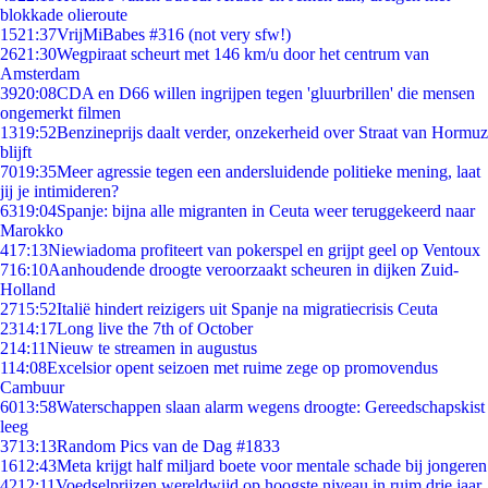
blokkade olieroute
15
21:37
VrijMiBabes #316 (not very sfw!)
26
21:30
Wegpiraat scheurt met 146 km/u door het centrum van
Amsterdam
39
20:08
CDA en D66 willen ingrijpen tegen 'gluurbrillen' die mensen
ongemerkt filmen
13
19:52
Benzineprijs daalt verder, onzekerheid over Straat van Hormuz
blijft
70
19:35
Meer agressie tegen een andersluidende politieke mening, laat
jij je intimideren?
63
19:04
Spanje: bijna alle migranten in Ceuta weer teruggekeerd naar
Marokko
4
17:13
Niewiadoma profiteert van pokerspel en grijpt geel op Ventoux
7
16:10
Aanhoudende droogte veroorzaakt scheuren in dijken Zuid-
Holland
27
15:52
Italië hindert reizigers uit Spanje na migratiecrisis Ceuta
23
14:17
Long live the 7th of October
2
14:11
Nieuw te streamen in augustus
1
14:08
Excelsior opent seizoen met ruime zege op promovendus
Cambuur
60
13:58
Waterschappen slaan alarm wegens droogte: Gereedschapskist
leeg
37
13:13
Random Pics van de Dag #1833
16
12:43
Meta krijgt half miljard boete voor mentale schade bij jongeren
42
12:11
Voedselprijzen wereldwijd op hoogste niveau in ruim drie jaar