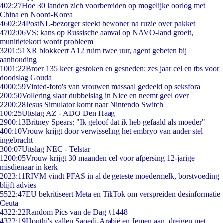
4
02:27
Hoe 30 landen zich voorbereiden op mogelijke oorlog met
China en Noord-Korea
46
02:24
PostNL-bezorger steekt bewoner na ruzie over pakket
47
02:06
VS: kans op Russische aanval op NAVO-land groeit,
munitietekort wordt probleem
32
01:51
XR blokkeert A12 ruim twee uur, agent gebeten bij
aanhouding
10
01:22
Broer 135 keer gestoken en gesneden: zes jaar cel en tbs voor
doodslag Gouda
40
00:59
Vinted-foto's van vrouwen massaal gedeeld op seksfora
2
00:50
Vollering slaat dubbelslag in Nice en neemt geel over
22
00:28
Jesus Simulator komt naar Nintendo Switch
1
00:25
Uitslag AZ - ADO Den Haag
29
00:13
Britney Spears: "Ik geloof dat ik heb gefaald als moeder"
4
00:10
Vrouw krijgt door verwisseling het embryo van ander stel
ingebracht
3
00:07
Uitslag NEC - Telstar
12
00:05
Vrouw krijgt 30 maanden cel voor afpersing 12-jarige
misdienaar in kerk
20
23:11
RIVM vindt PFAS in al de geteste moedermelk, borstvoeding
blijft advies
55
22:47
EU bekritiseert Meta en TikTok om verspreiden desinformatie
Ceuta
43
22:22
Random Pics van de Dag #1448
43
22:19
Houthi's vallen Saoedi-Arabië en Jemen aan, dreigen met