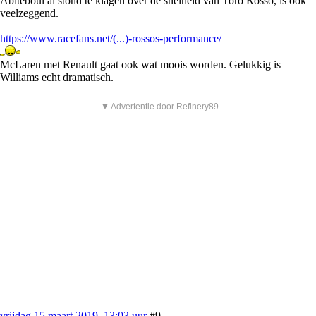
Abiteboul al stond te klagen over de snelheid van Toro Rosso, is ook
veelzeggend.
https://www.racefans.net/(...)-rossos-performance/
McLaren met Renault gaat ook wat moois worden. Gelukkig is
Williams echt dramatisch.
▼ Advertentie door Refinery89
vrijdag 15 maart 2019, 13:03 uur
#9