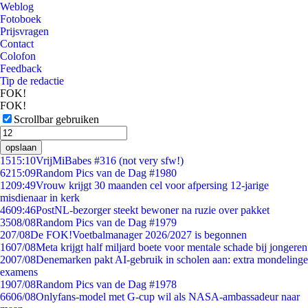
Weblog
Fotoboek
Prijsvragen
Contact
Colofon
Feedback
Tip de redactie
FOK!
FOK!
Scrollbar gebruiken
opslaan
15
15:10
VrijMiBabes #316 (not very sfw!)
62
15:09
Random Pics van de Dag #1980
12
09:49
Vrouw krijgt 30 maanden cel voor afpersing 12-jarige
misdienaar in kerk
46
09:46
PostNL-bezorger steekt bewoner na ruzie over pakket
35
08/08
Random Pics van de Dag #1979
2
07/08
De FOK!Voetbalmanager 2026/2027 is begonnen
16
07/08
Meta krijgt half miljard boete voor mentale schade bij jongeren
20
07/08
Denemarken pakt AI-gebruik in scholen aan: extra mondelinge
examens
19
07/08
Random Pics van de Dag #1978
66
06/08
Onlyfans-model met G-cup wil als NASA-ambassadeur naar