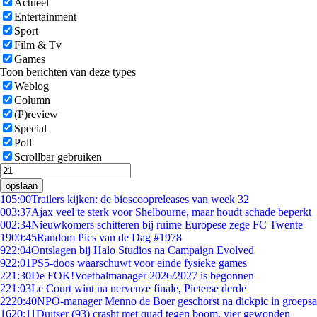
Actueel
Entertainment
Sport
Film & Tv
Games
Toon berichten van deze types
Weblog
Column
(P)review
Special
Poll
Scrollbar gebruiken
opslaan
1
05:00
Trailers kijken: de bioscoopreleases van week 32
0
03:37
Ajax veel te sterk voor Shelbourne, maar houdt schade beperkt
0
02:34
Nieuwkomers schitteren bij ruime Europese zege FC Twente
19
00:45
Random Pics van de Dag #1978
9
22:04
Ontslagen bij Halo Studios na Campaign Evolved
9
22:01
PS5-doos waarschuwt voor einde fysieke games
2
21:30
De FOK!Voetbalmanager 2026/2027 is begonnen
2
21:03
Le Court wint na nerveuze finale, Pieterse derde
22
20:40
NPO-manager Menno de Boer geschorst na dickpic in groeps
16
20:11
Duitser (93) crasht met quad tegen boom, vier gewonden