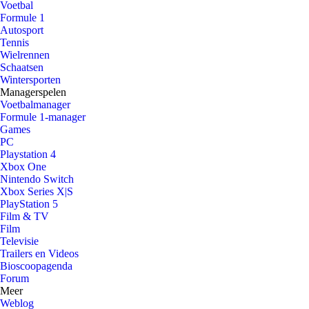
Voetbal
Formule 1
Autosport
Tennis
Wielrennen
Schaatsen
Wintersporten
Managerspelen
Voetbalmanager
Formule 1-manager
Games
PC
Playstation 4
Xbox One
Nintendo Switch
Xbox Series X|S
PlayStation 5
Film & TV
Film
Televisie
Trailers en Videos
Bioscoopagenda
Forum
Meer
Weblog