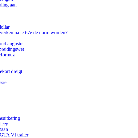
aling aan
ollar
 werken na je 67e de norm worden?
and augustus
preidingswet
n Hormuz
ekort dreigt
ssie
suitkering
 leeg
maan
 GTA VI trailer