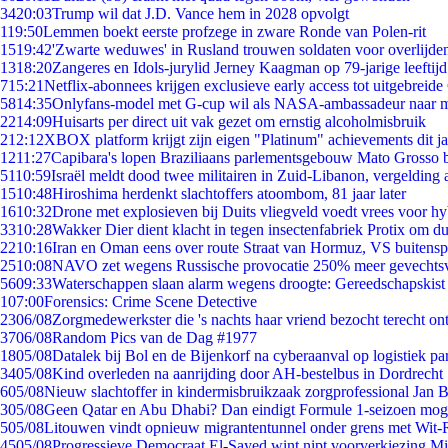
34
20:03
Trump wil dat J.D. Vance hem in 2028 opvolgt
1
19:50
Lemmen boekt eerste profzege in zware Ronde van Polen-rit
15
19:42
'Zwarte weduwes' in Rusland trouwen soldaten voor overlijden
13
18:20
Zangeres en Idols-jurylid Jerney Kaagman op 79-jarige leeftij
7
15:21
Netflix-abonnees krijgen exclusieve early access tot uitgebreide
58
14:35
Onlyfans-model met G-cup wil als NASA-ambassadeur naar 
22
14:09
Huisarts per direct uit vak gezet om ernstig alcoholmisbruik
2
12:12
XBOX platform krijgt zijn eigen "Platinum" achievements dit ja
12
11:27
Capibara's lopen Braziliaans parlementsgebouw Mato Grosso 
51
10:59
Israël meldt dood twee militairen in Zuid-Libanon, vergeldin
15
10:48
Hiroshima herdenkt slachtoffers atoombom, 81 jaar later
16
10:32
Drone met explosieven bij Duits vliegveld voedt vrees voor hy
33
10:28
Wakker Dier dient klacht in tegen insectenfabriek Protix om 
22
10:16
Iran en Oman eens over route Straat van Hormuz, VS buitensp
25
10:08
NAVO zet wegens Russische provocatie 250% meer gevechtsvl
56
09:33
Waterschappen slaan alarm wegens droogte: Gereedschapskist
1
07:00
Forensics: Crime Scene Detective
23
06/08
Zorgmedewerkster die 's nachts haar vriend bezocht terecht on
37
06/08
Random Pics van de Dag #1977
18
05/08
Datalek bij Bol en de Bijenkorf na cyberaanval op logistiek pa
34
05/08
Kind overleden na aanrijding door AH-bestelbus in Dordrecht
6
05/08
Nieuw slachtoffer in kindermisbruikzaak zorgprofessional Jan B
3
05/08
Geen Qatar en Abu Dhabi? Dan eindigt Formule 1-seizoen moge
5
05/08
Litouwen vindt opnieuw migrantentunnel onder grens met Wit-
45
05/08
Progressieve Democraat El-Sayed wint nipt voorverkiezing M