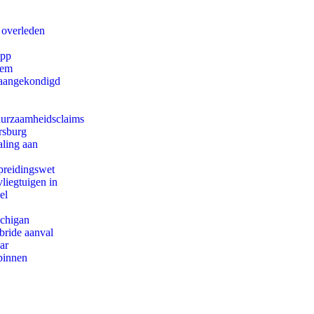
 overleden
app
eem
g aangekondigd
duurzaamheidsclaims
rsburg
aling aan
preidingswet
iegtuigen in
el
ichigan
bride aanval
ar
binnen