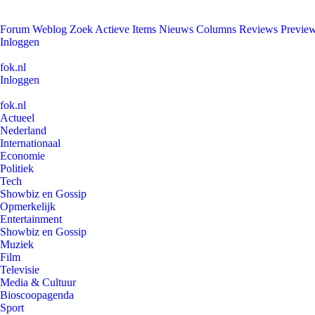
Forum
Weblog
Zoek
Actieve Items
Nieuws
Columns
Reviews
Previe
Inloggen
fok.nl
Inloggen
fok.nl
Actueel
Nederland
Internationaal
Economie
Politiek
Tech
Showbiz en Gossip
Opmerkelijk
Entertainment
Showbiz en Gossip
Muziek
Film
Televisie
Media & Cultuur
Bioscoopagenda
Sport