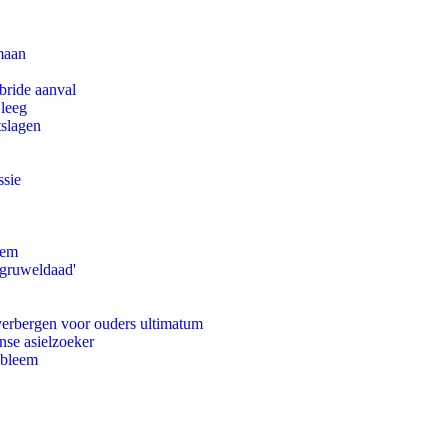
maan
bride aanval
 leeg
tslagen
ssie
eem
'gruweldaad'
 verbergen voor ouders ultimatum
nse asielzoeker
obleem