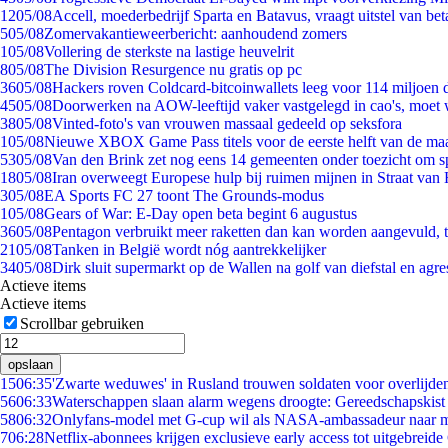
12
05/08
Accell, moederbedrijf Sparta en Batavus, vraagt uitstel van bet
5
05/08
Zomervakantieweerbericht: aanhoudend zomers
1
05/08
Vollering de sterkste na lastige heuvelrit
8
05/08
The Division Resurgence nu gratis op pc
36
05/08
Hackers roven Coldcard-bitcoinwallets leeg voor 114 miljoen d
45
05/08
Doorwerken na AOW-leeftijd vaker vastgelegd in cao's, moet
38
05/08
Vinted-foto's van vrouwen massaal gedeeld op seksfora
1
05/08
Nieuwe XBOX Game Pass titels voor de eerste helft van de ma
53
05/08
Van den Brink zet nog eens 14 gemeenten onder toezicht om s
18
05/08
Iran overweegt Europese hulp bij ruimen mijnen in Straat va
3
05/08
EA Sports FC 27 toont The Grounds-modus
1
05/08
Gears of War: E-Day open beta begint 6 augustus
36
05/08
Pentagon verbruikt meer raketten dan kan worden aangevuld, t
21
05/08
Tanken in België wordt nóg aantrekkelijker
34
05/08
Dirk sluit supermarkt op de Wallen na golf van diefstal en agre
Actieve items
Actieve items
Scrollbar gebruiken
opslaan
15
06:35
'Zwarte weduwes' in Rusland trouwen soldaten voor overlijden
56
06:33
Waterschappen slaan alarm wegens droogte: Gereedschapskist
58
06:32
Onlyfans-model met G-cup wil als NASA-ambassadeur naar 
7
06:28
Netflix-abonnees krijgen exclusieve early access tot uitgebreide