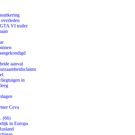
suitkering
d overleden
 GTA VI trailer
maan
ar
binnen
g aangekondigd
bride aanval
duurzaamheidsclaims
el
iegtuigen in
 leeg
tslagen
rtner Ceva
. (66)
lijk in Europa
Rusland
ichigan