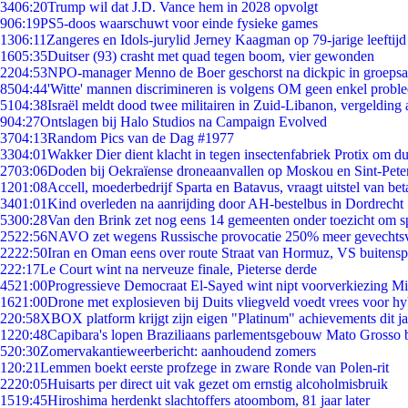
34
06:20
Trump wil dat J.D. Vance hem in 2028 opvolgt
9
06:19
PS5-doos waarschuwt voor einde fysieke games
13
06:11
Zangeres en Idols-jurylid Jerney Kaagman op 79-jarige leeftijd
16
05:35
Duitser (93) crasht met quad tegen boom, vier gewonden
22
04:53
NPO-manager Menno de Boer geschorst na dickpic in groeps
85
04:44
'Witte' mannen discrimineren is volgens OM geen enkel probl
51
04:38
Israël meldt dood twee militairen in Zuid-Libanon, vergeldin
9
04:27
Ontslagen bij Halo Studios na Campaign Evolved
37
04:13
Random Pics van de Dag #1977
33
04:01
Wakker Dier dient klacht in tegen insectenfabriek Protix om 
27
03:06
Doden bij Oekraïense droneaanvallen op Moskou en Sint-Pete
12
01:08
Accell, moederbedrijf Sparta en Batavus, vraagt uitstel van bet
34
01:01
Kind overleden na aanrijding door AH-bestelbus in Dordrecht
53
00:28
Van den Brink zet nog eens 14 gemeenten onder toezicht om s
25
22:56
NAVO zet wegens Russische provocatie 250% meer gevechtsvl
22
22:50
Iran en Oman eens over route Straat van Hormuz, VS buitensp
2
22:17
Le Court wint na nerveuze finale, Pieterse derde
45
21:00
Progressieve Democraat El-Sayed wint nipt voorverkiezing M
16
21:00
Drone met explosieven bij Duits vliegveld voedt vrees voor hy
2
20:58
XBOX platform krijgt zijn eigen "Platinum" achievements dit ja
12
20:48
Capibara's lopen Braziliaans parlementsgebouw Mato Grosso 
5
20:30
Zomervakantieweerbericht: aanhoudend zomers
1
20:21
Lemmen boekt eerste profzege in zware Ronde van Polen-rit
22
20:05
Huisarts per direct uit vak gezet om ernstig alcoholmisbruik
15
19:45
Hiroshima herdenkt slachtoffers atoombom, 81 jaar later