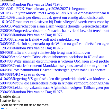
19
00:45
Random Pics van de Dag #1978
2
21:30
De FOK!Voetbalmanager 2026/2027 is begonnen
58
14:35
Onlyfans-model met G-cup wil als NASA-ambassadeur naar 
22
14:09
Huisarts per direct uit vak gezet om ernstig alcoholmisbruik
16
10:32
Drone met explosieven bij Duits vliegveld voedt vrees voor hy
56
09:33
Waterschappen slaan alarm wegens droogte: Gereedschapskist
23
06/08
Zorgmedewerkster die 's nachts haar vriend bezocht terecht on
37
06/08
Random Pics van de Dag #1977
21
05/08
Tanken in België wordt nóg aantrekkelijker
34
05/08
Dirk sluit supermarkt op de Wallen na golf van diefstal en agre
12
05/08
Random Pics van de Dag #1976
6
04/08
Kraftwerk brengt ruimteschip terug naar Eindhoven
20
04/08
Apple vecht Britse eis tot inbouwen backdoor in iCloud aan
85
04/08
'Witte' mannen discrimineren is volgens OM geen enkel probl
30
04/08
Ceuta-leider noemt Marokkaanse grensaanval door migranten 
6
04/08
Grote natuurbrand Boschhuizerbergen groeit naar 100 hectare
6
04/08
FOK! was even down
41
04/08
Regering VS geeft scholen die 'genderidentiteit' van kinderen
59
04/08
Vrouw die asielzoekers hielp in Athene vermoord door Afghaa
25
04/08
Lekker op vakantie naar Afghanistan volgens Taliban geen pr
23
04/08
Random Pics van de Dag #1975
Laatste items
Laatste items
Toon berichten uit deze thema's