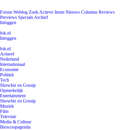
Forum
Weblog
Zoek
Actieve Items
Nieuws
Columns
Reviews
Previews
Specials
Archief
Inloggen
fok.nl
Inloggen
fok.nl
Actueel
Nederland
Internationaal
Economie
Politiek
Tech
Showbiz en Gossip
Opmerkelijk
Entertainment
Showbiz en Gossip
Muziek
Film
Televisie
Media & Cultuur
Bioscoopagenda