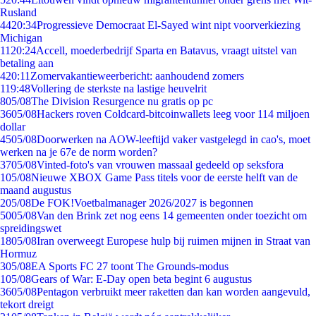
Rusland
44
20:34
Progressieve Democraat El-Sayed wint nipt voorverkiezing
Michigan
11
20:24
Accell, moederbedrijf Sparta en Batavus, vraagt uitstel van
betaling aan
4
20:11
Zomervakantieweerbericht: aanhoudend zomers
1
19:48
Vollering de sterkste na lastige heuvelrit
8
05/08
The Division Resurgence nu gratis op pc
36
05/08
Hackers roven Coldcard-bitcoinwallets leeg voor 114 miljoen
dollar
45
05/08
Doorwerken na AOW-leeftijd vaker vastgelegd in cao's, moet
werken na je 67e de norm worden?
37
05/08
Vinted-foto's van vrouwen massaal gedeeld op seksfora
1
05/08
Nieuwe XBOX Game Pass titels voor de eerste helft van de
maand augustus
2
05/08
De FOK!Voetbalmanager 2026/2027 is begonnen
50
05/08
Van den Brink zet nog eens 14 gemeenten onder toezicht om
spreidingswet
18
05/08
Iran overweegt Europese hulp bij ruimen mijnen in Straat van
Hormuz
3
05/08
EA Sports FC 27 toont The Grounds-modus
1
05/08
Gears of War: E-Day open beta begint 6 augustus
36
05/08
Pentagon verbruikt meer raketten dan kan worden aangevuld,
tekort dreigt