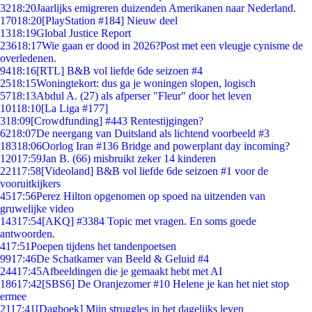
32
18:20
Jaarlijks emigreren duizenden Amerikanen naar Nederland.
170
18:20
[PlayStation #184] Nieuw deel
13
18:19
Global Justice Report
236
18:17
Wie gaan er dood in 2026?Post met een vleugje cynisme de
overledenen.
94
18:16
[RTL] B&B vol liefde 6de seizoen #4
25
18:15
Woningtekort: dus ga je woningen slopen, logisch
57
18:13
Abdul A. (27) als afperser "Fleur" door het leven
101
18:10
[La Liga #177]
3
18:09
[Crowdfunding] #443 Rentestijgingen?
62
18:07
De neergang van Duitsland als lichtend voorbeeld #3
183
18:06
Oorlog Iran #136 Bridge and powerplant day incoming?
120
17:59
Jan B. (66) misbruikt zeker 14 kinderen
221
17:58
[Videoland] B&B vol liefde 6de seizoen #1 voor de
vooruitkijkers
45
17:56
Perez Hilton opgenomen op spoed na uitzenden van
gruwelijke video
143
17:54
[AKQ] #3384 Topic met vragen. En soms goede
antwoorden.
4
17:51
Poepen tijdens het tandenpoetsen
99
17:46
De Schatkamer van Beeld & Geluid #4
244
17:45
Afbeeldingen die je gemaakt hebt met AI
186
17:42
[SBS6] De Oranjezomer #10 Helene je kan het niet stop
ermee
21
17:41
[Dagboek] Mijn struggles in het dagelijks leven