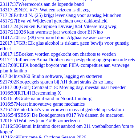
231
17:37
Weerrecords aan de lopende band
183
17:29
NEC #77: Wat een seizoen is dit zeg
7
17:28
Farhad N. (25) krijgt levenslang voor aanslag Munchen
45
17:27
[Eva vd Wijdeven] geruchten over dakloosheid
144
17:24
[Keuken Kampioen Divisie] #44 Vitesse mag weg
28
17:21
2026 kan warmste jaar worden door El Nino
114
17:20
Lisa (38) vermoord door Afghaanse asielzoeker
220
17:17
GR: Elk glas alcohol is riskant, geen bewijs voor gunstig
effect
188
17:15
Boeken worden opgekocht om chatbots te voeden
91
17:12
Influencer Anna Dobber over pestgedrag op gesponsorde reis
82
17:08
UEFA kondigt boycot van FIFA-competities aan vanwege
plan Infantino
6
17:04
Insta360 Studio software, lagging en stotteren
92
17:02
Koopzegels sparen bij AH duurt straks 2x zo lang
218
17:00
[Golf] Centraal #18: Moving day, meestal naar beneden
10
16:59
[RTL4] Bestemming X
135
16:59
Grote natuurbrand in Noord-Limburg
10
16:57
Meest innovatieve game mechanics
32
16:56
Vinted-foto's van vrouwen massaal gedeeld op seksfora
38
16:54
[SBS6] De Bondgenoten #317 We dansen de macaroni
120
16:51
Wat lees je nu? #96 zomerlezen
171
16:50
Gianni Infantino doet aanbod om 211 voetbalbonden 'om te
kopen'
112
16:49
Hurricane & Cyclone Season 2026