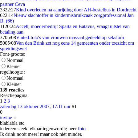
partner Ceva
33
22:27
Kind overleden na aanrijding door AH-bestelbus in Dordrecht
6
22:14
Nieuw slachtoffer in kindermisbruikzaak zorgprofessional Jan
B. (66)
11
20:24
Accell, moederbedrijf Sparta en Batavus, vraagt uitstel van
betaling aan
37
05/08
Vinted-foto's van vrouwen massaal gedeeld op seksfora
50
05/08
Van den Brink zet nog eens 14 gemeenten onder toezicht om
spreidingswet
Font-grootte:
Normaal
Kleiner
regelhoogte :
Normaal
Kleiner
139 reacties
Reactiepagina:
1
2
3
zaterdag 13 oktober 2007, 17:11 uur
#1
0
invine
blablabla etc.
iedereen steekt elkaar tegenwordig neer
foto
Ik drink nooit meer! maar ook niet minder.