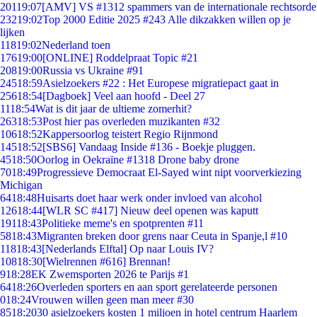
201
19:07
[AMV] VS #1312 spammers van de internationale rechtsorde
232
19:02
Top 2000 Editie 2025 #243 Alle dikzakken willen op je
lijken
118
19:02
Nederland toen
176
19:00
[ONLINE] Roddelpraat Topic #21
208
19:00
Russia vs Ukraine #91
245
18:59
Asielzoekers #22 : Het Europese migratiepact gaat in
256
18:54
[Dagboek] Veel aan hoofd - Deel 27
11
18:54
Wat is dit jaar de ultieme zomerhit?
263
18:53
Post hier pas overleden muzikanten #32
106
18:52
Kappersoorlog teistert Regio Rijnmond
145
18:52
[SBS6] Vandaag Inside #136 - Boekje pluggen.
45
18:50
Oorlog in Oekraïne #1318 Drone baby drone
70
18:49
Progressieve Democraat El-Sayed wint nipt voorverkiezing
Michigan
64
18:48
Huisarts doet haar werk onder invloed van alcohol
126
18:44
[WLR SC #417] Nieuw deel openen was kaputt
191
18:43
Politieke meme's en spotprenten #11
58
18:43
Migranten breken door grens naar Ceuta in Spanje,l #10
118
18:43
[Nederlands Elftal] Op naar Louis IV?
108
18:30
[Wielrennen #616] Brennan!
9
18:28
EK Zwemsporten 2026 te Parijs #1
64
18:26
Overleden sporters en aan sport gerelateerde personen
0
18:24
Vrouwen willen geen man meer #30
85
18:20
30 asielzoekers kosten 1 miljoen in hotel centrum Haarlem