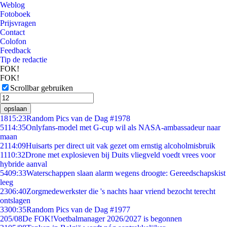
Weblog
Fotoboek
Prijsvragen
Contact
Colofon
Feedback
Tip de redactie
FOK!
FOK!
Scrollbar gebruiken
opslaan
18
15:23
Random Pics van de Dag #1978
51
14:35
Onlyfans-model met G-cup wil als NASA-ambassadeur naar
maan
21
14:09
Huisarts per direct uit vak gezet om ernstig alcoholmisbruik
11
10:32
Drone met explosieven bij Duits vliegveld voedt vrees voor
hybride aanval
54
09:33
Waterschappen slaan alarm wegens droogte: Gereedschapskist
leeg
23
06:40
Zorgmedewerkster die 's nachts haar vriend bezocht terecht
ontslagen
33
00:35
Random Pics van de Dag #1977
2
05/08
De FOK!Voetbalmanager 2026/2027 is begonnen