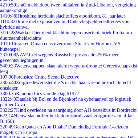
42
10:59
Israël meldt dood twee militairen in Zuid-Libanon, vergelding
aangekondigd
14
10:48
Hiroshima herdenkt slachtoffers atoombom, 81 jaar later
11
10:32
Drone met explosieven bij Duits vliegveld voedt vrees voor
hybride aanval
31
10:28
Wakker Dier dient klacht in tegen insectenfabriek Protix om
duurzaamheidsclaims
19
10:16
Iran en Oman eens over route Straat van Hormuz, VS
buitenspel
23
10:08
NAVO zet wegens Russische provocatie 250% meer
gevechtsvliegtuigen in
54
09:33
Waterschappen slaan alarm wegens droogte: Gereedschapskist
leeg
1
07:00
Forensics: Crime Scene Detective
23
06:40
Zorgmedewerkster die 's nachts haar vriend bezocht terecht
ontslagen
33
00:35
Random Pics van de Dag #1977
18
22:40
Datalek bij Bol en de Bijenkorf na cyberaanval op logistiek
partner Ceva
33
22:27
Kind overleden na aanrijding door AH-bestelbus in Dordrecht
6
22:14
Nieuw slachtoffer in kindermisbruikzaak zorgprofessional Jan
B. (66)
3
20:49
Geen Qatar en Abu Dhabi? Dan eindigt Formule 1-seizoen
mogelijk in Europa
5
20:44
Litouwen vindt opnieuw migrantentunnel onder grens met Wit-