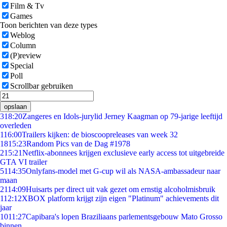
Film & Tv
Games
Toon berichten van deze types
Weblog
Column
(P)review
Special
Poll
Scrollbar gebruiken
opslaan
3
18:20
Zangeres en Idols-jurylid Jerney Kaagman op 79-jarige leeftijd
overleden
1
16:00
Trailers kijken: de bioscoopreleases van week 32
18
15:23
Random Pics van de Dag #1978
2
15:21
Netflix-abonnees krijgen exclusieve early access tot uitgebreide
GTA VI trailer
51
14:35
Onlyfans-model met G-cup wil als NASA-ambassadeur naar
maan
21
14:09
Huisarts per direct uit vak gezet om ernstig alcoholmisbruik
1
12:12
XBOX platform krijgt zijn eigen "Platinum" achievements dit
jaar
10
11:27
Capibara's lopen Braziliaans parlementsgebouw Mato Grosso
binnen