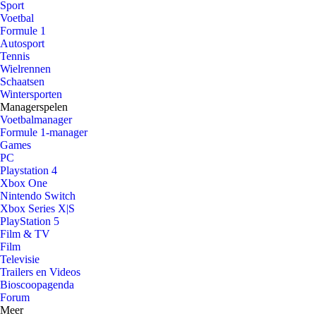
Sport
Voetbal
Formule 1
Autosport
Tennis
Wielrennen
Schaatsen
Wintersporten
Managerspelen
Voetbalmanager
Formule 1-manager
Games
PC
Playstation 4
Xbox One
Nintendo Switch
Xbox Series X|S
PlayStation 5
Film & TV
Film
Televisie
Trailers en Videos
Bioscoopagenda
Forum
Meer