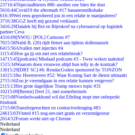
237
16:45
Speciaalbieren #80: another one bites the dust
56
16:44
Covid19 the aftermath #17 bananenmilkshake
6
16:39
Wel eens geprobeerd jou in een relatie te manipuleren?
37
16:38
GGZ heeft mij gezond verklaard.
34
16:29
Datalek bij Bol en Bijenkorf na cyberaanval op logistiek
partner Ceva
43
16:09
[NWS] / [POL] Cartoons #7
70
15:58
Nabil B. (20) rijdt fietser aan tijdens dollemansrit
64
15:56
Afvallen met injecties #4
11
15:45
Hoe ga jij om met een relatiebreuk?
147
15:45
[podcasts] Misdaad podcasts #3 - Twee weken taakstraf
15
15:34
Waarom doen vrouwen altijd hun telly in de kontzak?
130
15:29
[DRT SC] #6: RendacGoden sponsored by TONZON
141
15:18
sc Heerenveen #52: Waar Koning Sarr de dienst uitmaakt
27
15:16
Zou je vreemdgaan in een relatie kunnen vergeven?
21
15:13
Het grote dagelijkse Trump nieuws topic #31
102
15:09
[Breien] Deel 21, met zomerbreisels
72
15:08
Voedselwaakhond wil dat Efteling stopt met onbeperkt
frisdrank
27
15:06
Transfergeruchten en contractverlenging #83
246
15:03
Vinted #15 nog-net-niet gratis en verzendgezeur
26
14:52
Forum werkt niet op Chrome
Nederland
Nederland