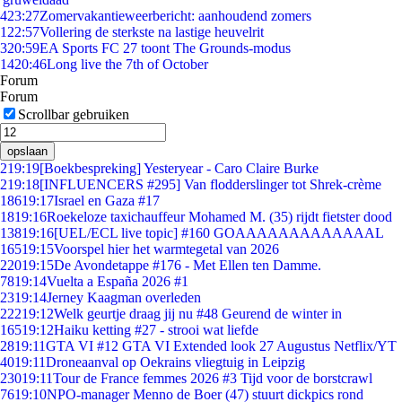
4
23:27
Zomervakantieweerbericht: aanhoudend zomers
1
22:57
Vollering de sterkste na lastige heuvelrit
3
20:59
EA Sports FC 27 toont The Grounds-modus
14
20:46
Long live the 7th of October
Forum
Forum
Scrollbar gebruiken
opslaan
2
19:19
[Boekbespreking] Yesteryear - Caro Claire Burke
2
19:18
[INFLUENCERS #295] Van flodderslinger tot Shrek-crème
186
19:17
Israel en Gaza #17
18
19:16
Roekeloze taxichauffeur Mohamed M. (35) rijdt fietster dood
138
19:16
[UEL/ECL live topic] #160 GOAAAAAAAAAAAAAL
165
19:15
Voorspel hier het warmtegetal van 2026
220
19:15
De Avondetappe #176 - Met Ellen ten Damme.
78
19:14
Vuelta a España 2026 #1
23
19:14
Jerney Kaagman overleden
222
19:12
Welk geurtje draag jij nu #48 Geurend de winter in
165
19:12
Haiku ketting #27 - strooi wat liefde
28
19:11
GTA VI #12 GTA VI Extended look 27 Augustus Netflix/YT
40
19:11
Droneaanval op Oekrains vliegtuig in Leipzig
230
19:11
Tour de France femmes 2026 #3 Tijd voor de borstcrawl
76
19:10
NPO-manager Menno de Boer (47) stuurt dickpics rond