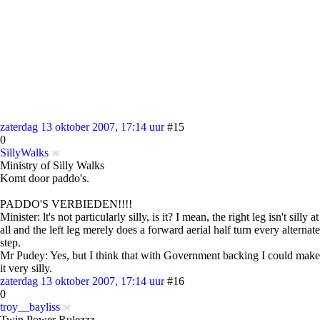
zaterdag 13 oktober 2007, 17:14 uur
#15
0
SillyWalks
Ministry of Silly Walks
Komt door paddo's.
PADDO'S VERBIEDEN!!!!
Minister: lt's not particularly silly, is it? I mean, the right leg isn't silly at
all and the left leg merely does a forward aerial half turn every alternate
step.
Mr Pudey: Yes, but I think that with Government backing I could make
it very silly.
zaterdag 13 oktober 2007, 17:14 uur
#16
0
troy__bayliss
Twin Power Rulezzz