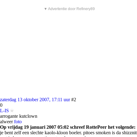
▼ Advertentie door Refinery89
zaterdag 13 oktober 2007, 17:11 uur
#2
0
L-IS
arrogante kutclown
alweer
foto
Op vrijdag 19 januari 2007 05:02 schreef RottePeer het volgende:
je bent zelf een slechte kaolo-kloon boeler. pitoes smoken is da shizznit