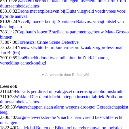
839
10:28
Wakker Dier dient klacht in tegen insectenfabriek Protix om
duurzaamheidsclaims
833
10:32
Drone met explosieven bij Duits vliegveld voedt vrees voor
hybride aanval
810
20:24
Accell, moederbedrijf Sparta en Batavus, vraagt uitstel van
betaling aan
783
11:27
Capibara's lopen Braziliaans parlementsgebouw Mato Grosso
binnen
738
07:00
Forensics: Crime Scene Detective
735
22:14
Nieuw slachtoffer in kindermisbruikzaak zorgprofessional
Jan B. (66)
709
10:59
Israël meldt dood twee militairen in Zuid-Libanon,
vergelding aangekondigd
▼ Advertentie door Refinery89
Lees ook
21
14:09
Huisarts per direct uit vak gezet om ernstig alcoholmisbruik
31
10:28
Wakker Dier dient klacht in tegen insectenfabriek Protix om
duurzaamheidsclaims
54
09:33
Waterschappen slaan alarm wegens droogte: Gereedschapskist
leeg
23
06:40
Zorgmedewerkster die 's nachts haar vriend bezocht terecht
ontslagen
18
22:40
Datalek bij Bol en de Bijenkorf na cyberaanval op logistiek