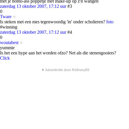
met je homo-ass poppetje met make-up op z'n wangen
zaterdag 13 oktober 2007, 17:12 uur
#3
0
Tware
Is steken met een mes tegenwoordig 'in' onder scholieren?
foto
#winning
zaterdag 13 oktober 2007, 17:12 uur
#4
0
woutabest
yummie
Is het een hype aan het worden ofzo? Net als die stenengooiers?
Click
▼ Advertentie door Refinery89