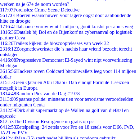
werken na je 67e de norm worden?
1
17:07
Forensics: Crime Scene Detective
56
17:01
Boeren waarschuwen voor lagere oogst door aanhoudende
hitte en droogte
17
16:41
Italiaanse vrouw wint 1 miljoen, gooit kraslot per abuis weg
18
16:36
Datalek bij Bol en de Bijenkorf na cyberaanval op logistiek
partner Ceva
1
16:26
Trailers kijken: de bioscoopreleases van week 32
23
16:12
Zorgmedewerkster die 's nachts haar vriend bezocht terecht
ontslagen
44
16:08
Progressieve Democraat El-Sayed wint nipt voorverkiezing
Michigan
36
15:56
Hackers roven Coldcard-bitcoinwallets leeg voor 114 miljoen
dollar
3
15:13
Geen Qatar en Abu Dhabi? Dan eindigt Formule 1-seizoen
mogelijk in Europa
18
14:48
Random Pics van de Dag #1978
31
13:00
Spaanse politie: minstens tien voor terrorisme veroordeelden
onder migranten Ceuta
34
12:59
Dirk sluit supermarkt op de Wallen na golf van diefstal en
agressie
8
12:53
The Division Resurgence nu gratis op pc
64
12:53
Zetelpeiling: 24 zetels voor Pro en 18 zetels voor D66, FvD,
JA21 en PVV
49
12:44
Man (25) sterft nadat hij lijm als condoom gebruikt