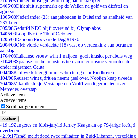
21
05/08
Tanken in België wordt nóg aantrekkelijker
34
05/08
Dirk sluit supermarkt op de Wallen na golf van diefstal en
agressie
13
05/08
Nederlander (23) aangehouden in Duitsland na snelheid van
235 km/u
3
05/08
Gedurfd NEC blijft overeind bij Olympiakos
14
05/08
Long live the 7th of October
12
05/08
Random Pics van de Dag #1976
20
04/08
OM: vierde verdachte (18) vast op verdenking van beramen
aanslag
17
04/08
Italiaanse vrouw wint 1 miljoen, gooit kraslot per abuis weg
31
04/08
Spaanse politie: minstens tien voor terrorisme veroordeelden
onder migranten Ceuta
6
04/08
Kraftwerk brengt ruimteschip terug naar Eindhoven
1
04/08
Reusser wint tijdrit en neemt geel over, Nooijen knap tweede
7
04/08
Vakantiekiekje Verstappen en Wolff voedt geruchten over
Mercedes-overstap
Actieve items
Actieve items
Scrollbar gebruiken
opslaan
4
19:19
Zangeres en Idols-jurylid Jerney Kaagman op 79-jarige leeftijd
overleden
42
19:17
Israël meldt dood twee militairen in Zuid-Libanon, vergelding