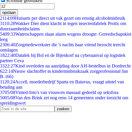
Scrollbar gebruiken
opslaan
21
14:09
Huisarts per direct uit vak gezet om ernstig alcoholmisbruik
31
10:28
Wakker Dier dient klacht in tegen insectenfabriek Protix om
duurzaamheidsclaims
54
09:33
Waterschappen slaan alarm wegens droogte: Gereedschapskist
leeg
23
06:40
Zorgmedewerkster die 's nachts haar vriend bezocht terecht
ontslagen
18
22:40
Datalek bij Bol en de Bijenkorf na cyberaanval op logistiek
partner Ceva
33
22:27
Kind overleden na aanrijding door AH-bestelbus in Dordrecht
6
22:14
Nieuw slachtoffer in kindermisbruikzaak zorgprofessional Jan
B. (66)
11
20:24
Accell, moederbedrijf Sparta en Batavus, vraagt uitstel van
betaling aan
37
05/08
Vinted-foto's van vrouwen massaal gedeeld op seksfora
50
05/08
Van den Brink zet nog eens 14 gemeenten onder toezicht om
spreidingswet