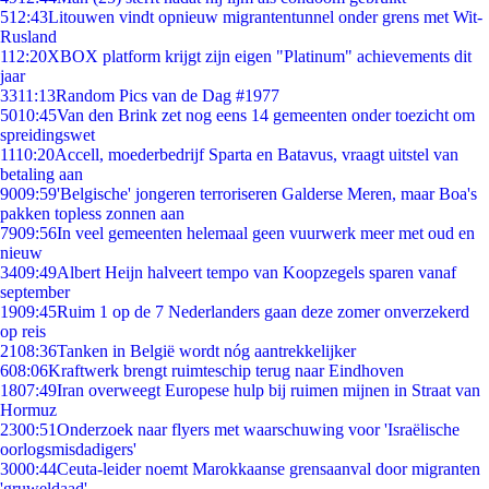
5
12:43
Litouwen vindt opnieuw migrantentunnel onder grens met Wit-
Rusland
1
12:20
XBOX platform krijgt zijn eigen "Platinum" achievements dit
jaar
33
11:13
Random Pics van de Dag #1977
50
10:45
Van den Brink zet nog eens 14 gemeenten onder toezicht om
spreidingswet
11
10:20
Accell, moederbedrijf Sparta en Batavus, vraagt uitstel van
betaling aan
90
09:59
'Belgische' jongeren terroriseren Galderse Meren, maar Boa's
pakken topless zonnen aan
79
09:56
In veel gemeenten helemaal geen vuurwerk meer met oud en
nieuw
34
09:49
Albert Heijn halveert tempo van Koopzegels sparen vanaf
september
19
09:45
Ruim 1 op de 7 Nederlanders gaan deze zomer onverzekerd
op reis
21
08:36
Tanken in België wordt nóg aantrekkelijker
6
08:06
Kraftwerk brengt ruimteschip terug naar Eindhoven
18
07:49
Iran overweegt Europese hulp bij ruimen mijnen in Straat van
Hormuz
23
00:51
Onderzoek naar flyers met waarschuwing voor 'Israëlische
oorlogsmisdadigers'
30
00:44
Ceuta-leider noemt Marokkaanse grensaanval door migranten
'gruweldaad'