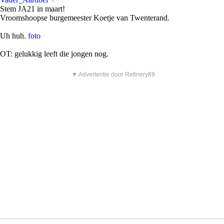
Stem JA21 in maart!
Vroomshoopse burgemeester Koetje van Twenterand.
Uh huh.
foto
OT: gelukkig leeft die jongen nog.
▼ Advertentie door Refinery89
zaterdag 13 oktober 2007, 17:16 uur
#21