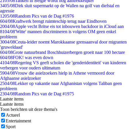
21
05/08
Tanken in België wordt nóg aantrekkelijker
34
05/08
Dirk sluit supermarkt op de Wallen na golf van diefstal en
agressie
12
05/08
Random Pics van de Dag #1976
6
04/08
Kraftwerk brengt ruimteschip terug naar Eindhoven
20
04/08
Apple vecht Britse eis tot inbouwen backdoor in iCloud aan
81
04/08
'Witte' mannen discrimineren is volgens OM geen enkel
probleem
30
04/08
Ceuta-leider noemt Marokkaanse grensaanval door migranten
'gruweldaad'
6
04/08
Grote natuurbrand Boschhuizerbergen groeit naar 100 hectare
6
04/08
FOK! was even down
41
04/08
Regering VS geeft scholen die 'genderidentiteit' van kinderen
verbergen voor ouders ultimatum
59
04/08
Vrouw die asielzoekers hielp in Athene vermoord door
Afghaanse asielzoeker
25
04/08
Lekker op vakantie naar Afghanistan volgens Taliban geen
probleem
23
04/08
Random Pics van de Dag #1975
Laatste items
Laatste items
Toon berichten uit deze thema's
Actueel
Entertainment
Sport