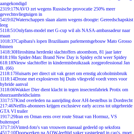
aangekondigd
23
19:17
NAVO zet wegens Russische provocatie 250% meer
gevechtsvliegtuigen in
54
19:02
Waterschappen slaan alarm wegens droogte: Gereedschapskist
leeg
51
18:51
Onlyfans-model met G-cup wil als NASA-ambassadeur naar
maan
10
18:37
Capibara's lopen Braziliaans parlementsgebouw Mato Grosso
binnen
14
18:30
Hiroshima herdenkt slachtoffers atoombom, 81 jaar later
8
18:19
In Spider-Man: Brand New Day is Spidey echt weer Spidey
6
18:18
Nieuw slachtoffer in kindermisbruikzaak zorgprofessional Jan
B. (66)
21
18:17
Huisarts per direct uit vak gezet om ernstig alcoholmisbruik
11
18:14
Drone met explosieven bij Duits vliegveld voedt vrees voor
hybride aanval
31
18:06
Wakker Dier dient klacht in tegen insectenfabriek Protix om
duurzaamheidsclaims
33
17:57
Kind overleden na aanrijding door AH-bestelbus in Dordrecht
2
17:46
Netflix-abonnees krijgen exclusieve early access tot uitgebreide
GTA VI trailer
19
17:29
Iran en Oman eens over route Straat van Hormuz, VS
buitenspel
37
17:16
Vinted-foto's van vrouwen massaal gedeeld op seksfora
45
17:10
Doorwerken na AOW-leeftijd vaker vastgelegd in cao's, moet