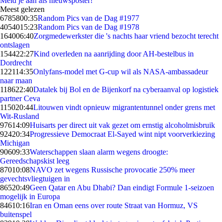
Meld je aan als nieuwsposter!
Meest gelezen
67858
00:35
Random Pics van de Dag #1977
40540
15:23
Random Pics van de Dag #1978
1640
06:40
Zorgmedewerkster die 's nachts haar vriend bezocht terecht
ontslagen
1544
22:27
Kind overleden na aanrijding door AH-bestelbus in
Dordrecht
1221
14:35
Onlyfans-model met G-cup wil als NASA-ambassadeur
naar maan
1186
22:40
Datalek bij Bol en de Bijenkorf na cyberaanval op logistiek
partner Ceva
1150
20:44
Litouwen vindt opnieuw migrantentunnel onder grens met
Wit-Rusland
976
14:09
Huisarts per direct uit vak gezet om ernstig alcoholmisbruik
924
20:34
Progressieve Democraat El-Sayed wint nipt voorverkiezing
Michigan
906
09:33
Waterschappen slaan alarm wegens droogte:
Gereedschapskist leeg
870
10:08
NAVO zet wegens Russische provocatie 250% meer
gevechtsvliegtuigen in
865
20:49
Geen Qatar en Abu Dhabi? Dan eindigt Formule 1-seizoen
mogelijk in Europa
846
10:16
Iran en Oman eens over route Straat van Hormuz, VS
buitenspel