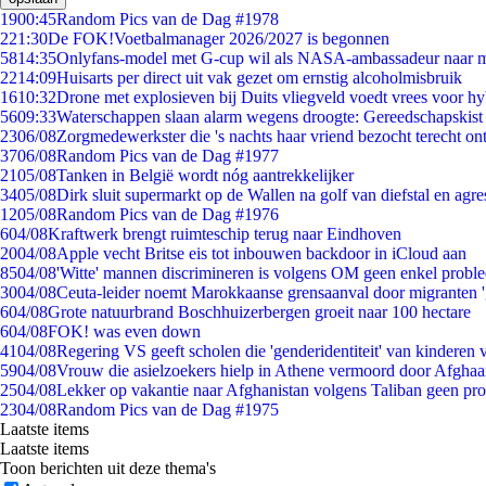
19
00:45
Random Pics van de Dag #1978
2
21:30
De FOK!Voetbalmanager 2026/2027 is begonnen
58
14:35
Onlyfans-model met G-cup wil als NASA-ambassadeur naar 
22
14:09
Huisarts per direct uit vak gezet om ernstig alcoholmisbruik
16
10:32
Drone met explosieven bij Duits vliegveld voedt vrees voor hy
56
09:33
Waterschappen slaan alarm wegens droogte: Gereedschapskist
23
06/08
Zorgmedewerkster die 's nachts haar vriend bezocht terecht on
37
06/08
Random Pics van de Dag #1977
21
05/08
Tanken in België wordt nóg aantrekkelijker
34
05/08
Dirk sluit supermarkt op de Wallen na golf van diefstal en agre
12
05/08
Random Pics van de Dag #1976
6
04/08
Kraftwerk brengt ruimteschip terug naar Eindhoven
20
04/08
Apple vecht Britse eis tot inbouwen backdoor in iCloud aan
85
04/08
'Witte' mannen discrimineren is volgens OM geen enkel probl
30
04/08
Ceuta-leider noemt Marokkaanse grensaanval door migranten 
6
04/08
Grote natuurbrand Boschhuizerbergen groeit naar 100 hectare
6
04/08
FOK! was even down
41
04/08
Regering VS geeft scholen die 'genderidentiteit' van kinderen
59
04/08
Vrouw die asielzoekers hielp in Athene vermoord door Afghaa
25
04/08
Lekker op vakantie naar Afghanistan volgens Taliban geen pr
23
04/08
Random Pics van de Dag #1975
Laatste items
Laatste items
Toon berichten uit deze thema's