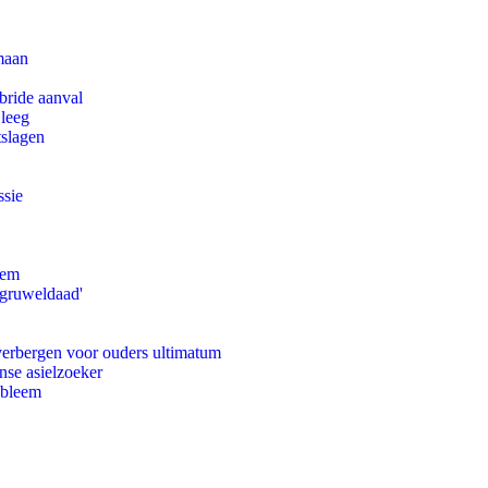
maan
bride aanval
 leeg
tslagen
ssie
eem
'gruweldaad'
 verbergen voor ouders ultimatum
nse asielzoeker
obleem