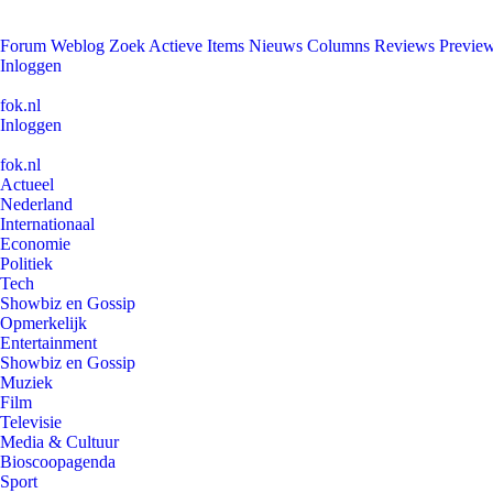
Forum
Weblog
Zoek
Actieve Items
Nieuws
Columns
Reviews
Previe
Inloggen
fok.nl
Inloggen
fok.nl
Actueel
Nederland
Internationaal
Economie
Politiek
Tech
Showbiz en Gossip
Opmerkelijk
Entertainment
Showbiz en Gossip
Muziek
Film
Televisie
Media & Cultuur
Bioscoopagenda
Sport