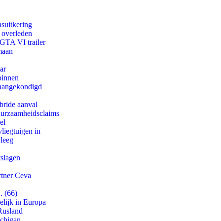
suitkering
d overleden
 GTA VI trailer
maan
ar
binnen
g aangekondigd
bride aanval
duurzaamheidsclaims
el
iegtuigen in
 leeg
tslagen
rtner Ceva
. (66)
lijk in Europa
Rusland
ichigan