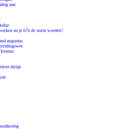
aling aan
ollar
 werken na je 67e de norm worden?
and augustus
preidingswet
n Hormuz
ekort dreigt
ssie
suitkering