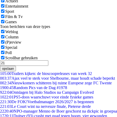
Actueel
Entertainment
Sport
Film & Tv
Games
Toon berichten van deze types
Weblog
Column
(P)review
Special
Poll
Scrollbar gebruiken
opslaan
1
05:00
Trailers kijken: de bioscoopreleases van week 32
0
03:37
Ajax veel te sterk voor Shelbourne, maar houdt schade beperkt
0
02:34
Nieuwkomers schitteren bij ruime Europese zege FC Twente
19
00:45
Random Pics van de Dag #1978
9
22:04
Ontslagen bij Halo Studios na Campaign Evolved
10
22:01
PS5-doos waarschuwt voor einde fysieke games
2
21:30
De FOK!Voetbalmanager 2026/2027 is begonnen
2
21:03
Le Court wint na nerveuze finale, Pieterse derde
22
20:40
NPO-manager Menno de Boer geschorst na dickpic in groeps
17
20:11
Duitser (93) crasht met quad tegen boom, vier gewonden