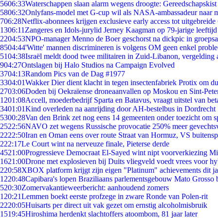
56
06:33
Waterschappen slaan alarm wegens droogte: Gereedschapskist
58
06:32
Onlyfans-model met G-cup wil als NASA-ambassadeur naar 
7
06:28
Netflix-abonnees krijgen exclusieve early access tot uitgebreide
13
06:11
Zangeres en Idols-jurylid Jerney Kaagman op 79-jarige leeftijd
22
04:53
NPO-manager Menno de Boer geschorst na dickpic in groeps
85
04:44
'Witte' mannen discrimineren is volgens OM geen enkel probl
51
04:38
Israël meldt dood twee militairen in Zuid-Libanon, vergeldin
9
04:27
Ontslagen bij Halo Studios na Campaign Evolved
37
04:13
Random Pics van de Dag #1977
33
04:01
Wakker Dier dient klacht in tegen insectenfabriek Protix om 
27
03:06
Doden bij Oekraïense droneaanvallen op Moskou en Sint-Pete
12
01:08
Accell, moederbedrijf Sparta en Batavus, vraagt uitstel van bet
34
01:01
Kind overleden na aanrijding door AH-bestelbus in Dordrecht
53
00:28
Van den Brink zet nog eens 14 gemeenten onder toezicht om s
25
22:56
NAVO zet wegens Russische provocatie 250% meer gevechtsvl
22
22:50
Iran en Oman eens over route Straat van Hormuz, VS buitensp
2
22:17
Le Court wint na nerveuze finale, Pieterse derde
45
21:00
Progressieve Democraat El-Sayed wint nipt voorverkiezing M
16
21:00
Drone met explosieven bij Duits vliegveld voedt vrees voor hy
2
20:58
XBOX platform krijgt zijn eigen "Platinum" achievements dit ja
12
20:48
Capibara's lopen Braziliaans parlementsgebouw Mato Grosso 
5
20:30
Zomervakantieweerbericht: aanhoudend zomers
1
20:21
Lemmen boekt eerste profzege in zware Ronde van Polen-rit
22
20:05
Huisarts per direct uit vak gezet om ernstig alcoholmisbruik
15
19:45
Hiroshima herdenkt slachtoffers atoombom, 81 jaar later