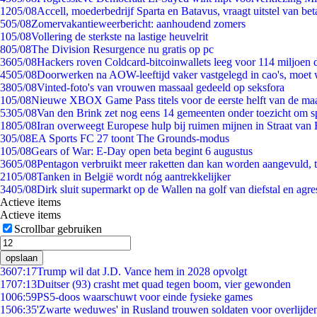
12
05/08
Accell, moederbedrijf Sparta en Batavus, vraagt uitstel van bet
5
05/08
Zomervakantieweerbericht: aanhoudend zomers
1
05/08
Vollering de sterkste na lastige heuvelrit
8
05/08
The Division Resurgence nu gratis op pc
36
05/08
Hackers roven Coldcard-bitcoinwallets leeg voor 114 miljoen d
45
05/08
Doorwerken na AOW-leeftijd vaker vastgelegd in cao's, moet
38
05/08
Vinted-foto's van vrouwen massaal gedeeld op seksfora
1
05/08
Nieuwe XBOX Game Pass titels voor de eerste helft van de ma
53
05/08
Van den Brink zet nog eens 14 gemeenten onder toezicht om s
18
05/08
Iran overweegt Europese hulp bij ruimen mijnen in Straat va
3
05/08
EA Sports FC 27 toont The Grounds-modus
1
05/08
Gears of War: E-Day open beta begint 6 augustus
36
05/08
Pentagon verbruikt meer raketten dan kan worden aangevuld, t
21
05/08
Tanken in België wordt nóg aantrekkelijker
34
05/08
Dirk sluit supermarkt op de Wallen na golf van diefstal en agre
Actieve items
Actieve items
Scrollbar gebruiken
opslaan
36
07:17
Trump wil dat J.D. Vance hem in 2028 opvolgt
17
07:13
Duitser (93) crasht met quad tegen boom, vier gewonden
10
06:59
PS5-doos waarschuwt voor einde fysieke games
15
06:35
'Zwarte weduwes' in Rusland trouwen soldaten voor overlijden