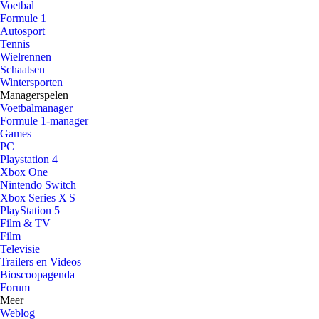
Voetbal
Formule 1
Autosport
Tennis
Wielrennen
Schaatsen
Wintersporten
Managerspelen
Voetbalmanager
Formule 1-manager
Games
PC
Playstation 4
Xbox One
Nintendo Switch
Xbox Series X|S
PlayStation 5
Film & TV
Film
Televisie
Trailers en Videos
Bioscoopagenda
Forum
Meer
Weblog