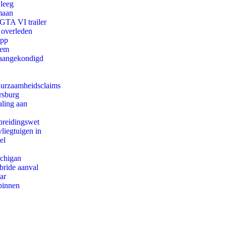
 leeg
maan
 GTA VI trailer
 overleden
app
eem
g aangekondigd
duurzaamheidsclaims
rsburg
aling aan
preidingswet
iegtuigen in
el
ichigan
bride aanval
ar
binnen