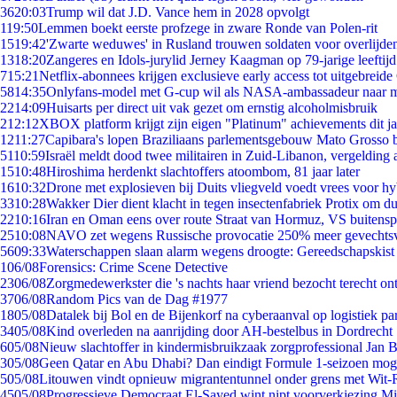
36
20:03
Trump wil dat J.D. Vance hem in 2028 opvolgt
1
19:50
Lemmen boekt eerste profzege in zware Ronde van Polen-rit
15
19:42
'Zwarte weduwes' in Rusland trouwen soldaten voor overlijden
13
18:20
Zangeres en Idols-jurylid Jerney Kaagman op 79-jarige leeftij
7
15:21
Netflix-abonnees krijgen exclusieve early access tot uitgebreide
58
14:35
Onlyfans-model met G-cup wil als NASA-ambassadeur naar 
22
14:09
Huisarts per direct uit vak gezet om ernstig alcoholmisbruik
2
12:12
XBOX platform krijgt zijn eigen "Platinum" achievements dit ja
12
11:27
Capibara's lopen Braziliaans parlementsgebouw Mato Grosso 
51
10:59
Israël meldt dood twee militairen in Zuid-Libanon, vergeldin
15
10:48
Hiroshima herdenkt slachtoffers atoombom, 81 jaar later
16
10:32
Drone met explosieven bij Duits vliegveld voedt vrees voor hy
33
10:28
Wakker Dier dient klacht in tegen insectenfabriek Protix om 
22
10:16
Iran en Oman eens over route Straat van Hormuz, VS buitensp
25
10:08
NAVO zet wegens Russische provocatie 250% meer gevechtsvl
56
09:33
Waterschappen slaan alarm wegens droogte: Gereedschapskist
1
06/08
Forensics: Crime Scene Detective
23
06/08
Zorgmedewerkster die 's nachts haar vriend bezocht terecht on
37
06/08
Random Pics van de Dag #1977
18
05/08
Datalek bij Bol en de Bijenkorf na cyberaanval op logistiek pa
34
05/08
Kind overleden na aanrijding door AH-bestelbus in Dordrecht
6
05/08
Nieuw slachtoffer in kindermisbruikzaak zorgprofessional Jan B
3
05/08
Geen Qatar en Abu Dhabi? Dan eindigt Formule 1-seizoen moge
5
05/08
Litouwen vindt opnieuw migrantentunnel onder grens met Wit-
45
05/08
Progressieve Democraat El-Sayed wint nipt voorverkiezing M