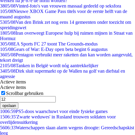
werken na je 67e de norm worden?
38
05/08
Vinted-foto's van vrouwen massaal gedeeld op seksfora
1
05/08
Nieuwe XBOX Game Pass titels voor de eerste helft van de
maand augustus
53
05/08
Van den Brink zet nog eens 14 gemeenten onder toezicht om
spreidingswet
18
05/08
Iran overweegt Europese hulp bij ruimen mijnen in Straat van
Hormuz
3
05/08
EA Sports FC 27 toont The Grounds-modus
1
05/08
Gears of War: E-Day open beta begint 6 augustus
36
05/08
Pentagon verbruikt meer raketten dan kan worden aangevuld,
tekort dreigt
21
05/08
Tanken in België wordt nóg aantrekkelijker
34
05/08
Dirk sluit supermarkt op de Wallen na golf van diefstal en
agressie
Actieve items
Actieve items
Scrollbar gebruiken
opslaan
10
06:59
PS5-doos waarschuwt voor einde fysieke games
15
06:35
'Zwarte weduwes' in Rusland trouwen soldaten voor
overlijdensuitkering
56
06:33
Waterschappen slaan alarm wegens droogte: Gereedschapskist
leeg