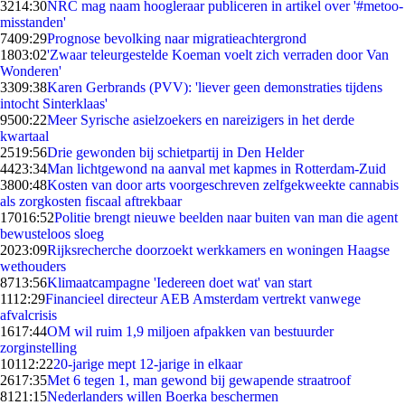
32
14:30
NRC mag naam hoogleraar publiceren in artikel over '#metoo-
misstanden'
74
09:29
Prognose bevolking naar migratieachtergrond
18
03:02
'Zwaar teleurgestelde Koeman voelt zich verraden door Van
Wonderen'
33
09:38
Karen Gerbrands (PVV): 'liever geen demonstraties tijdens
intocht Sinterklaas'
95
00:22
Meer Syrische asielzoekers en nareizigers in het derde
kwartaal
25
19:56
Drie gewonden bij schietpartij in Den Helder
44
23:34
Man lichtgewond na aanval met kapmes in Rotterdam-Zuid
38
00:48
Kosten van door arts voorgeschreven zelfgekweekte cannabis
als zorgkosten fiscaal aftrekbaar
170
16:52
Politie brengt nieuwe beelden naar buiten van man die agent
bewusteloos sloeg
20
23:09
Rijksrecherche doorzoekt werkkamers en woningen Haagse
wethouders
87
13:56
Klimaatcampagne 'Iedereen doet wat' van start
11
12:29
Financieel directeur AEB Amsterdam vertrekt vanwege
afvalcrisis
16
17:44
OM wil ruim 1,9 miljoen afpakken van bestuurder
zorginstelling
101
12:22
20-jarige mept 12-jarige in elkaar
26
17:35
Met 6 tegen 1, man gewond bij gewapende straatroof
81
21:15
Nederlanders willen Boerka beschermen