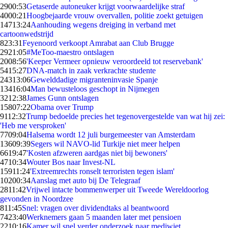
29
00:53
Getaserde autoneuker krijgt voorwaardelijke straf
40
00:21
Hoogbejaarde vrouw overvallen, politie zoekt getuigen
147
13:24
Aanhouding wegens dreiging in verband met
cartoonwedstrijd
8
23:31
Feyenoord verkoopt Amrabat aan Club Brugge
29
21:05
#MeToo-maestro ontslagen
20
08:56
'Keeper Vermeer opnieuw veroordeeld tot reservebank'
54
15:27
DNA-match in zaak verkrachte studente
243
13:06
Gewelddadige migranteninvasie Spanje
134
16:04
Man bewusteloos geschopt in Nijmegen
32
12:38
James Gunn ontslagen
158
07:22
Obama over Trump
91
12:32
Trump bedoelde precies het tegenovergestelde van wat hij zei:
'Heb me versproken'
77
09:04
Halsema wordt 12 juli burgemeester van Amsterdam
136
09:39
Segers wil NAVO-lid Turkije niet meer helpen
66
19:47
'Kosten afzweren aardgas niet bij bewoners'
47
10:34
Wouter Bos naar Invest-NL
159
11:24
'Extreemrechts ronselt terroristen tegen islam'
102
00:34
Aanslag met auto bij De Telegraaf
28
11:42
Vrijwel intacte bommenwerper uit Tweede Wereldoorlog
gevonden in Noordzee
8
11:45
Snel: vragen over dividendtaks al beantwoord
74
23:40
Werknemers gaan 5 maanden later met pensioen
22
10:16
Kamer wil snel verder onderzoek naar mediwiet