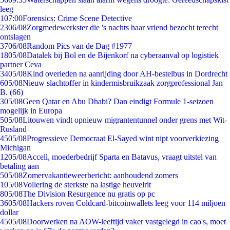
leeg
1
07:00
Forensics: Crime Scene Detective
23
06/08
Zorgmedewerkster die 's nachts haar vriend bezocht terecht
ontslagen
37
06/08
Random Pics van de Dag #1977
18
05/08
Datalek bij Bol en de Bijenkorf na cyberaanval op logistiek
partner Ceva
34
05/08
Kind overleden na aanrijding door AH-bestelbus in Dordrecht
6
05/08
Nieuw slachtoffer in kindermisbruikzaak zorgprofessional Jan
B. (66)
3
05/08
Geen Qatar en Abu Dhabi? Dan eindigt Formule 1-seizoen
mogelijk in Europa
5
05/08
Litouwen vindt opnieuw migrantentunnel onder grens met Wit-
Rusland
45
05/08
Progressieve Democraat El-Sayed wint nipt voorverkiezing
Michigan
12
05/08
Accell, moederbedrijf Sparta en Batavus, vraagt uitstel van
betaling aan
5
05/08
Zomervakantieweerbericht: aanhoudend zomers
1
05/08
Vollering de sterkste na lastige heuvelrit
8
05/08
The Division Resurgence nu gratis op pc
36
05/08
Hackers roven Coldcard-bitcoinwallets leeg voor 114 miljoen
dollar
45
05/08
Doorwerken na AOW-leeftijd vaker vastgelegd in cao's, moet