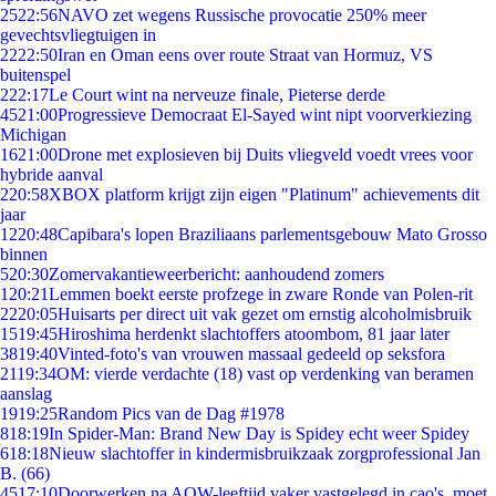
25
22:56
NAVO zet wegens Russische provocatie 250% meer
gevechtsvliegtuigen in
22
22:50
Iran en Oman eens over route Straat van Hormuz, VS
buitenspel
2
22:17
Le Court wint na nerveuze finale, Pieterse derde
45
21:00
Progressieve Democraat El-Sayed wint nipt voorverkiezing
Michigan
16
21:00
Drone met explosieven bij Duits vliegveld voedt vrees voor
hybride aanval
2
20:58
XBOX platform krijgt zijn eigen "Platinum" achievements dit
jaar
12
20:48
Capibara's lopen Braziliaans parlementsgebouw Mato Grosso
binnen
5
20:30
Zomervakantieweerbericht: aanhoudend zomers
1
20:21
Lemmen boekt eerste profzege in zware Ronde van Polen-rit
22
20:05
Huisarts per direct uit vak gezet om ernstig alcoholmisbruik
15
19:45
Hiroshima herdenkt slachtoffers atoombom, 81 jaar later
38
19:40
Vinted-foto's van vrouwen massaal gedeeld op seksfora
21
19:34
OM: vierde verdachte (18) vast op verdenking van beramen
aanslag
19
19:25
Random Pics van de Dag #1978
8
18:19
In Spider-Man: Brand New Day is Spidey echt weer Spidey
6
18:18
Nieuw slachtoffer in kindermisbruikzaak zorgprofessional Jan
B. (66)
45
17:10
Doorwerken na AOW-leeftijd vaker vastgelegd in cao's, moet