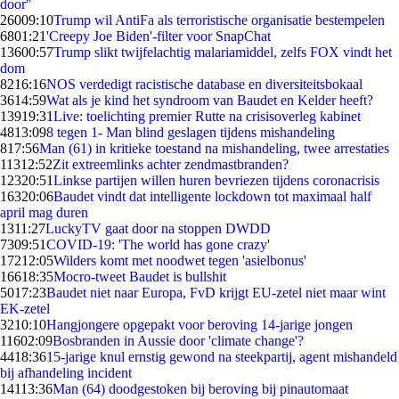
door"
260
09:10
Trump wil AntiFa als terroristische organisatie bestempelen
68
01:21
'Creepy Joe Biden'-filter voor SnapChat
136
00:57
Trump slikt twijfelachtig malariamiddel, zelfs FOX vindt het
dom
82
16:16
NOS verdedigt racistische database en diversiteitsbokaal
36
14:59
Wat als je kind het syndroom van Baudet en Kelder heeft?
139
19:31
Live: toelichting premier Rutte na crisisoverleg kabinet
48
13:09
8 tegen 1- Man blind geslagen tijdens mishandeling
8
17:56
Man (61) in kritieke toestand na mishandeling, twee arrestaties
113
12:52
Zit extreemlinks achter zendmastbranden?
123
20:51
Linkse partijen willen huren bevriezen tijdens coronacrisis
163
20:06
Baudet vindt dat intelligente lockdown tot maximaal half
april mag duren
13
11:27
LuckyTV gaat door na stoppen DWDD
73
09:51
COVID-19: 'The world has gone crazy'
172
12:05
Wilders komt met noodwet tegen 'asielbonus'
166
18:35
Mocro-tweet Baudet is bullshit
50
17:23
Baudet niet naar Europa, FvD krijgt EU-zetel niet maar wint
EK-zetel
32
10:10
Hangjongere opgepakt voor beroving 14-jarige jongen
116
02:09
Bosbranden in Aussie door 'climate change'?
44
18:36
15-jarige knul ernstig gewond na steekpartij, agent mishandeld
bij afhandeling incident
141
13:36
Man (64) doodgestoken bij beroving bij pinautomaat