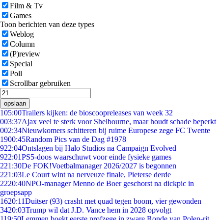
Film & Tv
Games
Toon berichten van deze types
Weblog
Column
(P)review
Special
Poll
Scrollbar gebruiken
opslaan
1
05:00
Trailers kijken: de bioscoopreleases van week 32
0
03:37
Ajax veel te sterk voor Shelbourne, maar houdt schade beperkt
0
02:34
Nieuwkomers schitteren bij ruime Europese zege FC Twente
19
00:45
Random Pics van de Dag #1978
9
22:04
Ontslagen bij Halo Studios na Campaign Evolved
9
22:01
PS5-doos waarschuwt voor einde fysieke games
2
21:30
De FOK!Voetbalmanager 2026/2027 is begonnen
2
21:03
Le Court wint na nerveuze finale, Pieterse derde
22
20:40
NPO-manager Menno de Boer geschorst na dickpic in
groepsapp
16
20:11
Duitser (93) crasht met quad tegen boom, vier gewonden
34
20:03
Trump wil dat J.D. Vance hem in 2028 opvolgt
1
19:50
Lemmen boekt eerste profzege in zware Ronde van Polen-rit