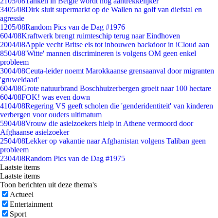
21
05/08
Tanken in België wordt nóg aantrekkelijker
34
05/08
Dirk sluit supermarkt op de Wallen na golf van diefstal en
agressie
12
05/08
Random Pics van de Dag #1976
6
04/08
Kraftwerk brengt ruimteschip terug naar Eindhoven
20
04/08
Apple vecht Britse eis tot inbouwen backdoor in iCloud aan
85
04/08
'Witte' mannen discrimineren is volgens OM geen enkel
probleem
30
04/08
Ceuta-leider noemt Marokkaanse grensaanval door migranten
'gruweldaad'
6
04/08
Grote natuurbrand Boschhuizerbergen groeit naar 100 hectare
6
04/08
FOK! was even down
41
04/08
Regering VS geeft scholen die 'genderidentiteit' van kinderen
verbergen voor ouders ultimatum
59
04/08
Vrouw die asielzoekers hielp in Athene vermoord door
Afghaanse asielzoeker
25
04/08
Lekker op vakantie naar Afghanistan volgens Taliban geen
probleem
23
04/08
Random Pics van de Dag #1975
Laatste items
Laatste items
Toon berichten uit deze thema's
Actueel
Entertainment
Sport