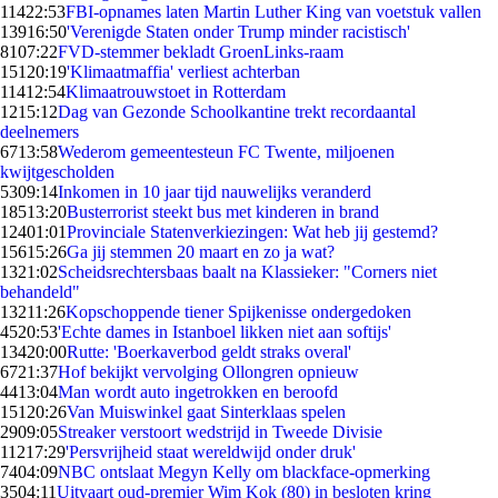
114
22:53
FBI-opnames laten Martin Luther King van voetstuk vallen
139
16:50
'Verenigde Staten onder Trump minder racistisch'
81
07:22
FVD-stemmer bekladt GroenLinks-raam
151
20:19
'Klimaatmaffia' verliest achterban
114
12:54
Klimaatrouwstoet in Rotterdam
12
15:12
Dag van Gezonde Schoolkantine trekt recordaantal
deelnemers
67
13:58
Wederom gemeentesteun FC Twente, miljoenen
kwijtgescholden
53
09:14
Inkomen in 10 jaar tijd nauwelijks veranderd
185
13:20
Busterrorist steekt bus met kinderen in brand
124
01:01
Provinciale Statenverkiezingen: Wat heb jij gestemd?
156
15:26
Ga jij stemmen 20 maart en zo ja wat?
13
21:02
Scheidsrechtersbaas baalt na Klassieker: "Corners niet
behandeld"
132
11:26
Kopschoppende tiener Spijkenisse ondergedoken
45
20:53
'Echte dames in Istanboel likken niet aan softijs'
134
20:00
Rutte: 'Boerkaverbod geldt straks overal'
67
21:37
Hof bekijkt vervolging Ollongren opnieuw
44
13:04
Man wordt auto ingetrokken en beroofd
151
20:26
Van Muiswinkel gaat Sinterklaas spelen
29
09:05
Streaker verstoort wedstrijd in Tweede Divisie
112
17:29
'Persvrijheid staat wereldwijd onder druk'
74
04:09
NBC ontslaat Megyn Kelly om blackface-opmerking
35
04:11
Uitvaart oud-premier Wim Kok (80) in besloten kring