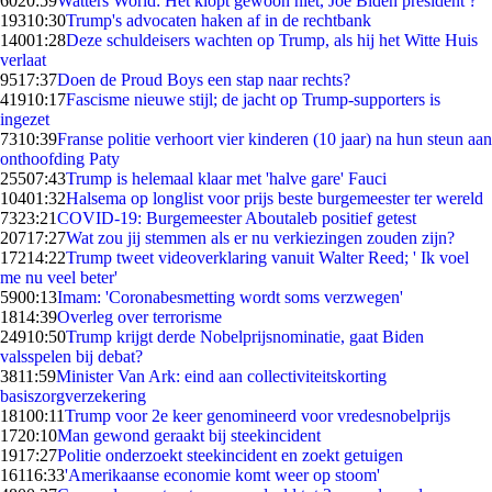
60
20:59
Watters World: Het klopt gewoon niet, Joe Biden president ?
193
10:30
Trump's advocaten haken af in de rechtbank
140
01:28
Deze schuldeisers wachten op Trump, als hij het Witte Huis
verlaat
95
17:37
Doen de Proud Boys een stap naar rechts?
419
10:17
Fascisme nieuwe stijl; de jacht op Trump-supporters is
ingezet
73
10:39
Franse politie verhoort vier kinderen (10 jaar) na hun steun aan
onthoofding Paty
255
07:43
Trump is helemaal klaar met 'halve gare' Fauci
104
01:32
Halsema op longlist voor prijs beste burgemeester ter wereld
73
23:21
COVID-19: Burgemeester Aboutaleb positief getest
207
17:27
Wat zou jij stemmen als er nu verkiezingen zouden zijn?
172
14:22
Trump tweet videoverklaring vanuit Walter Reed; ' Ik voel
me nu veel beter'
59
00:13
Imam: 'Coronabesmetting wordt soms verzwegen'
18
14:39
Overleg over terrorisme
249
10:50
Trump krijgt derde Nobelprijsnominatie, gaat Biden
valsspelen bij debat?
38
11:59
Minister Van Ark: eind aan collectiviteitskorting
basiszorgverzekering
181
00:11
Trump voor 2e keer genomineerd voor vredesnobelprijs
17
20:10
Man gewond geraakt bij steekincident
19
17:27
Politie onderzoekt steekincident en zoekt getuigen
161
16:33
'Amerikaanse economie komt weer op stoom'