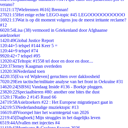
verano?
111
21:17
[Wielrennen #616] Brennan!
270
21:15
Het enige echte LEGO-topic #45 LEGOOOOOOOOOOO
169
21:13
Wat is op dit moment volgens jou de meest irritante reclame?
#12
60
20:54
Lisa (38) vermoord in Griekenland door Afghaanse
asielzoeker
14
20:49
Global Justice Report
1
20:44
+5 telspel #144 Keer 5 =
1
20:44
+9 telspel #74
99
20:42
+7 telspel #95
120
20:42
Teltopic #1558 tel door en door en door....
2
20:37
Jerney Kaagman overleden
120
20:36
Nederland toen
42
20:35
[Eva vd Wijdeven] geruchten over dakloosheid
70
20:29
Een tactische/militaire analyse van het front in Oekraïne #31
146
20:24
[SBS6] Vandaag Inside #136 - Boekje pluggen.
238
20:22
Speciaalbieren #80: another one bites the dust
15
20:17
Radio 2 #145 Ruud 66
247
19:58
Asielzoekers #22 : Het Europese migratiepact gaat in
242
19:53
Nederlandstalige muziektopic #13
166
19:49
Voorspel hier het warmtegetal van 2026
22
19:45
[Dagboek] Mijn struggles in het dagelijks leven
65
19:44
Afvallen met injecties #4
114
19:43
Hurricane & Cyclone Season 2026