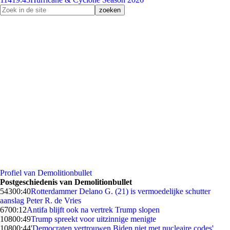
Profiel van Demolitionbullet
Postgeschiedenis van Demolitionbullet
543
00:40
Rotterdammer Delano G. (21) is vermoedelijke schutter
aanslag Peter R. de Vries
67
00:12
Antifa blijft ook na vertrek Trump slopen
108
00:49
Trump spreekt voor uitzinnige menigte
108
00:44
'Democraten vertrouwen Biden niet met nucleaire codes'