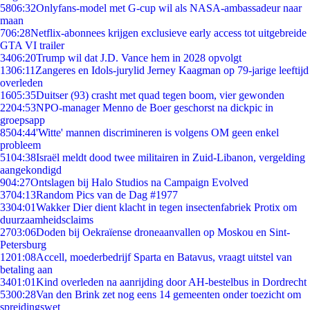
58
06:32
Onlyfans-model met G-cup wil als NASA-ambassadeur naar
maan
7
06:28
Netflix-abonnees krijgen exclusieve early access tot uitgebreide
GTA VI trailer
34
06:20
Trump wil dat J.D. Vance hem in 2028 opvolgt
13
06:11
Zangeres en Idols-jurylid Jerney Kaagman op 79-jarige leeftijd
overleden
16
05:35
Duitser (93) crasht met quad tegen boom, vier gewonden
22
04:53
NPO-manager Menno de Boer geschorst na dickpic in
groepsapp
85
04:44
'Witte' mannen discrimineren is volgens OM geen enkel
probleem
51
04:38
Israël meldt dood twee militairen in Zuid-Libanon, vergelding
aangekondigd
9
04:27
Ontslagen bij Halo Studios na Campaign Evolved
37
04:13
Random Pics van de Dag #1977
33
04:01
Wakker Dier dient klacht in tegen insectenfabriek Protix om
duurzaamheidsclaims
27
03:06
Doden bij Oekraïense droneaanvallen op Moskou en Sint-
Petersburg
12
01:08
Accell, moederbedrijf Sparta en Batavus, vraagt uitstel van
betaling aan
34
01:01
Kind overleden na aanrijding door AH-bestelbus in Dordrecht
53
00:28
Van den Brink zet nog eens 14 gemeenten onder toezicht om
spreidingswet