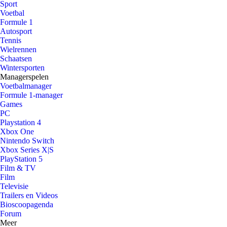
Sport
Voetbal
Formule 1
Autosport
Tennis
Wielrennen
Schaatsen
Wintersporten
Managerspelen
Voetbalmanager
Formule 1-manager
Games
PC
Playstation 4
Xbox One
Nintendo Switch
Xbox Series X|S
PlayStation 5
Film & TV
Film
Televisie
Trailers en Videos
Bioscoopagenda
Forum
Meer