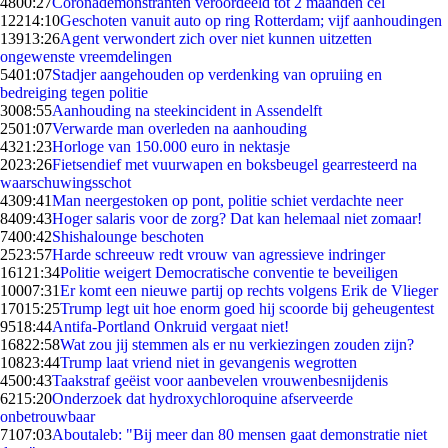
48
00:27
Coronademonstranten veroordeeld tot 2 maanden cel
122
14:10
Geschoten vanuit auto op ring Rotterdam; vijf aanhoudingen
139
13:26
Agent verwondert zich over niet kunnen uitzetten
ongewenste vreemdelingen
54
01:07
Stadjer aangehouden op verdenking van opruiing en
bedreiging tegen politie
30
08:55
Aanhouding na steekincident in Assendelft
25
01:07
Verwarde man overleden na aanhouding
43
21:23
Horloge van 150.000 euro in nektasje
20
23:26
Fietsendief met vuurwapen en boksbeugel gearresteerd na
waarschuwingsschot
43
09:41
Man neergestoken op pont, politie schiet verdachte neer
84
09:43
Hoger salaris voor de zorg? Dat kan helemaal niet zomaar!
74
00:42
Shishalounge beschoten
25
23:57
Harde schreeuw redt vrouw van agressieve indringer
161
21:34
Politie weigert Democratische conventie te beveiligen
100
07:31
Er komt een nieuwe partij op rechts volgens Erik de Vlieger
170
15:25
Trump legt uit hoe enorm goed hij scoorde bij geheugentest
95
18:44
Antifa-Portland Onkruid vergaat niet!
168
22:58
Wat zou jij stemmen als er nu verkiezingen zouden zijn?
108
23:44
Trump laat vriend niet in gevangenis wegrotten
45
00:43
Taakstraf geëist voor aanbevelen vrouwenbesnijdenis
62
15:20
Onderzoek dat hydroxychloroquine afserveerde
onbetrouwbaar
71
07:03
Aboutaleb: "Bij meer dan 80 mensen gaat demonstratie niet