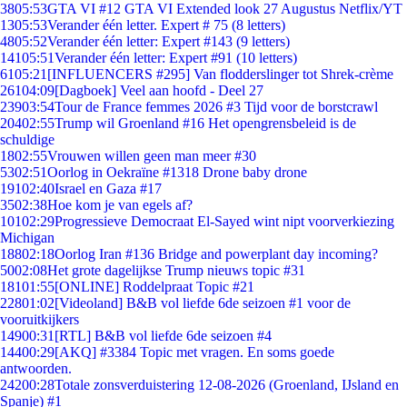
38
05:53
GTA VI #12 GTA VI Extended look 27 Augustus Netflix/YT
13
05:53
Verander één letter. Expert # 75 (8 letters)
48
05:52
Verander één letter: Expert #143 (9 letters)
141
05:51
Verander één letter: Expert #91 (10 letters)
61
05:21
[INFLUENCERS #295] Van flodderslinger tot Shrek-crème
261
04:09
[Dagboek] Veel aan hoofd - Deel 27
239
03:54
Tour de France femmes 2026 #3 Tijd voor de borstcrawl
204
02:55
Trump wil Groenland #16 Het opengrensbeleid is de
schuldige
18
02:55
Vrouwen willen geen man meer #30
53
02:51
Oorlog in Oekraïne #1318 Drone baby drone
191
02:40
Israel en Gaza #17
35
02:38
Hoe kom je van egels af?
101
02:29
Progressieve Democraat El-Sayed wint nipt voorverkiezing
Michigan
188
02:18
Oorlog Iran #136 Bridge and powerplant day incoming?
50
02:08
Het grote dagelijkse Trump nieuws topic #31
181
01:55
[ONLINE] Roddelpraat Topic #21
228
01:02
[Videoland] B&B vol liefde 6de seizoen #1 voor de
vooruitkijkers
149
00:31
[RTL] B&B vol liefde 6de seizoen #4
144
00:29
[AKQ] #3384 Topic met vragen. En soms goede
antwoorden.
242
00:28
Totale zonsverduistering 12-08-2026 (Groenland, IJsland en
Spanje) #1