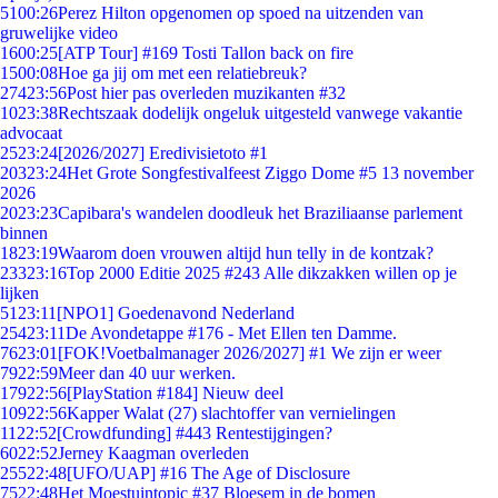
51
00:26
Perez Hilton opgenomen op spoed na uitzenden van
gruwelijke video
16
00:25
[ATP Tour] #169 Tosti Tallon back on fire
15
00:08
Hoe ga jij om met een relatiebreuk?
274
23:56
Post hier pas overleden muzikanten #32
10
23:38
Rechtszaak dodelijk ongeluk uitgesteld vanwege vakantie
advocaat
25
23:24
[2026/2027] Eredivisietoto #1
203
23:24
Het Grote Songfestivalfeest Ziggo Dome #5 13 november
2026
20
23:23
Capibara's wandelen doodleuk het Braziliaanse parlement
binnen
18
23:19
Waarom doen vrouwen altijd hun telly in de kontzak?
233
23:16
Top 2000 Editie 2025 #243 Alle dikzakken willen op je
lijken
51
23:11
[NPO1] Goedenavond Nederland
254
23:11
De Avondetappe #176 - Met Ellen ten Damme.
76
23:01
[FOK!Voetbalmanager 2026/2027] #1 We zijn er weer
79
22:59
Meer dan 40 uur werken.
179
22:56
[PlayStation #184] Nieuw deel
109
22:56
Kapper Walat (27) slachtoffer van vernielingen
11
22:52
[Crowdfunding] #443 Rentestijgingen?
60
22:52
Jerney Kaagman overleden
255
22:48
[UFO/UAP] #16 The Age of Disclosure
75
22:48
Het Moestuintopic #37 Bloesem in de bomen