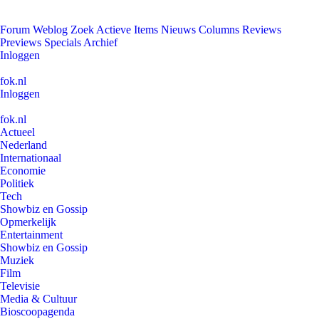
Forum
Weblog
Zoek
Actieve Items
Nieuws
Columns
Reviews
Previews
Specials
Archief
Inloggen
fok.nl
Inloggen
fok.nl
Actueel
Nederland
Internationaal
Economie
Politiek
Tech
Showbiz en Gossip
Opmerkelijk
Entertainment
Showbiz en Gossip
Muziek
Film
Televisie
Media & Cultuur
Bioscoopagenda