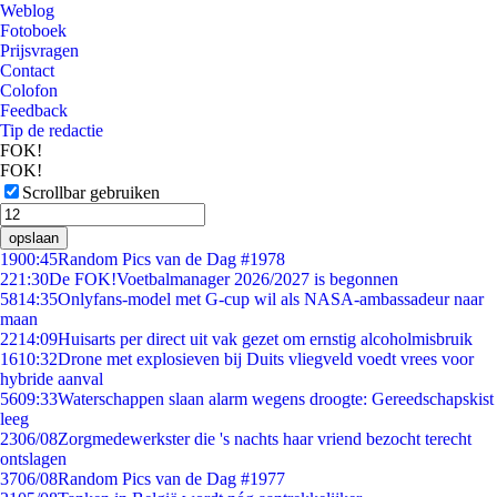
Weblog
Fotoboek
Prijsvragen
Contact
Colofon
Feedback
Tip de redactie
FOK!
FOK!
Scrollbar gebruiken
opslaan
19
00:45
Random Pics van de Dag #1978
2
21:30
De FOK!Voetbalmanager 2026/2027 is begonnen
58
14:35
Onlyfans-model met G-cup wil als NASA-ambassadeur naar
maan
22
14:09
Huisarts per direct uit vak gezet om ernstig alcoholmisbruik
16
10:32
Drone met explosieven bij Duits vliegveld voedt vrees voor
hybride aanval
56
09:33
Waterschappen slaan alarm wegens droogte: Gereedschapskist
leeg
23
06/08
Zorgmedewerkster die 's nachts haar vriend bezocht terecht
ontslagen
37
06/08
Random Pics van de Dag #1977