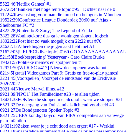
55
22:46
[Netflix Games] #1
267
22:44
Banken met hoge rente topic #95 - Dichter naar de 0
11
22:40
Levenslang voor man die inreed op betogers in München
195
22:29
[Conference League Donderdag 20:00 uur] Ajax -
Shelbourne FC #2
43
22:28
[Nintendo & Sony] The Legend of Zelda
38
22:28
Woningtekort: dus ga je woningen slopen, logisch
180
22:22
Post hier zo vaak mogelijk om 22:22 uur #76
246
22:12
Afbeeldingen die je gemaakt hebt met AI
216
22:05
[UEL/ECL live topic] #160 GOAAAAAAAAAAAAAL
5
21:58
[Boekbespreking] Yesteryear - Caro Claire Burke
193
21:57
Politieke meme's en spotprenten #11
129
21:50
[WLR SC #417] Nieuw deel openen was kaputt
8
21:45
[gratis] Videogames Part 9: Gratis en free-to-play games!
32
21:45
[Voorspellen] Voorspel de eindstand van de Eredivisie
2026/2027
20
21:44
Nieuwe Marvel films. #12
99
21:39
[NPO1] Het Familiediner #23 - te allen tijden
134
21:33
FOK!ers die stoppen met alcohol - waar we stoppen #21
65
21:32
De neergang van Duitsland als lichtend voorbeeld #3
69
21:27
De Bondgenoten Spoiler Topic #3
83
21:25
UEFA kondigt boycot van FIFA-competities aan vanwege
plan Infantino
140
21:19
Zaken waar je je echt dood aan ergert #17 - Werklui
68
21:18
Spaanstalige nummers #34 A que calor nos pasaremos por el