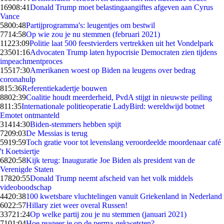
169
08:41
Donald Trump moet belastingaangiftes afgeven aan Cyrus
Vance
58
00:48
Partijprogramma's: leugentjes om bestwil
77
14:58
Op wie zou je nu stemmen (februari 2021)
112
23:09
Politie laat 500 feestvierders vertrekken uit het Vondelpark
235
01:16
Advocaten Trump laten hypocrisie Democraten zien tijdens
impeachmentproces
155
17:30
Amerikanen woest op Biden na leugens over bedrag
coronahulp
8
15:36
Referentiekadertje bouwen
88
02:39
Coalitie houdt meerderheid, PvdA stijgt in nieuwste peiling
8
11:35
Internationale politieoperatie LadyBird: wereldwijd botnet
Emotet ontmanteld
314
14:30
Biden-stemmers hebben spijt
72
09:03
De Messias is terug
59
19:59
Toch gratie voor tot levenslang veroordeelde moordenaar café
't Koetsiertje
68
20:58
Kijk terug: Inauguratie Joe Biden als president van de
Verenigde Staten
178
20:55
Donald Trump neemt afscheid van het volk middels
videoboodschap
44
20:38
100 kwetsbare vluchtelingen vanuit Griekenland in Nederland
60
22:57
Hillary ziet weer overal Russen!
337
21:24
Op welke partij zou je nu stemmen (januari 2021)
71
01:04
Hoe reageer je op de perma-gekwetsten?