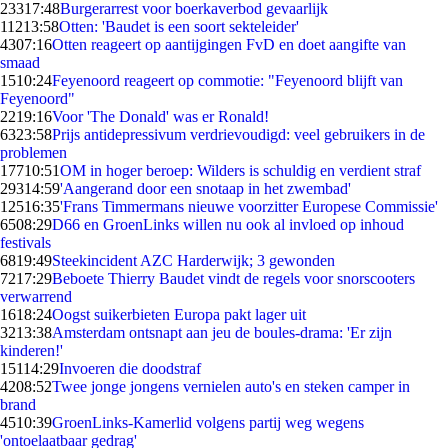
233
17:48
Burgerarrest voor boerkaverbod gevaarlijk
112
13:58
Otten: 'Baudet is een soort sekteleider'
43
07:16
Otten reageert op aantijgingen FvD en doet aangifte van
smaad
15
10:24
Feyenoord reageert op commotie: "Feyenoord blijft van
Feyenoord"
22
19:16
Voor 'The Donald' was er Ronald!
63
23:58
Prijs antidepressivum verdrievoudigd: veel gebruikers in de
problemen
177
10:51
OM in hoger beroep: Wilders is schuldig en verdient straf
293
14:59
'Aangerand door een snotaap in het zwembad'
125
16:35
'Frans Timmermans nieuwe voorzitter Europese Commissie'
65
08:29
D66 en GroenLinks willen nu ook al invloed op inhoud
festivals
68
19:49
Steekincident AZC Harderwijk; 3 gewonden
72
17:29
Beboete Thierry Baudet vindt de regels voor snorscooters
verwarrend
16
18:24
Oogst suikerbieten Europa pakt lager uit
32
13:38
Amsterdam ontsnapt aan jeu de boules-drama: 'Er zijn
kinderen!'
151
14:29
Invoeren die doodstraf
42
08:52
Twee jonge jongens vernielen auto's en steken camper in
brand
45
10:39
GroenLinks-Kamerlid volgens partij weg wegens
'ontoelaatbaar gedrag'