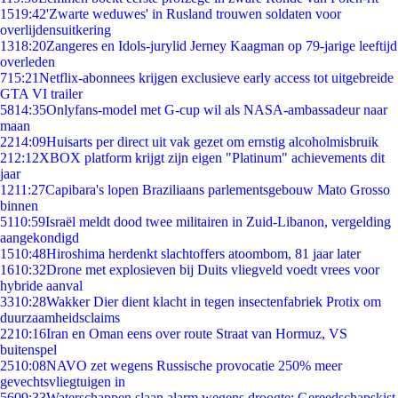
15
19:42
'Zwarte weduwes' in Rusland trouwen soldaten voor
overlijdensuitkering
13
18:20
Zangeres en Idols-jurylid Jerney Kaagman op 79-jarige leeftijd
overleden
7
15:21
Netflix-abonnees krijgen exclusieve early access tot uitgebreide
GTA VI trailer
58
14:35
Onlyfans-model met G-cup wil als NASA-ambassadeur naar
maan
22
14:09
Huisarts per direct uit vak gezet om ernstig alcoholmisbruik
2
12:12
XBOX platform krijgt zijn eigen "Platinum" achievements dit
jaar
12
11:27
Capibara's lopen Braziliaans parlementsgebouw Mato Grosso
binnen
51
10:59
Israël meldt dood twee militairen in Zuid-Libanon, vergelding
aangekondigd
15
10:48
Hiroshima herdenkt slachtoffers atoombom, 81 jaar later
16
10:32
Drone met explosieven bij Duits vliegveld voedt vrees voor
hybride aanval
33
10:28
Wakker Dier dient klacht in tegen insectenfabriek Protix om
duurzaamheidsclaims
22
10:16
Iran en Oman eens over route Straat van Hormuz, VS
buitenspel
25
10:08
NAVO zet wegens Russische provocatie 250% meer
gevechtsvliegtuigen in
56
09:33
Waterschappen slaan alarm wegens droogte: Gereedschapskist