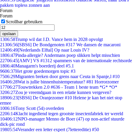
pakken topless zonnen aan
Forum
Forum
Scrollbar gebruiken
opslaan
13
06:58
Trump wil dat J.D. Vance hem in 2028 opvolgt
213
06:56
[SBS6] De Bondgenoten #317 We dansen de macaroni
124
06:49
[Nederlands Elftal] Op naar Louis IV?
18
06:47
Pinda-allergie? Andermans poep slikken helpt misschien
227
06:45
[AMV] VS #1312 spammers van de internationale rechtsorde
18
06:40
Managarm's boerderij deel #5.1
96
06:37
Het grote goedemorgen topic #3
75
06:29
Migranten breken door grens naar Ceuta in Spanje,l #10
164
06:28
Wat is jullie binnenhuistemperatuur? #81 Horrorzomer
177
06:27
Touwtrekken 2.0 #636 - Team 1 beste team *G* *O*
32
06:27
Zou je vreemdgaan in een relatie kunnen vergeven?
189
06:23
[SBS6] De Oranjezomer #10 Helene je kan het niet stop
ermee
10
06:16
Tony Scott (54) overleden
22
06:14
Klacht ingediend tegen grootste insectenfabriek ter wereld
104
06:12
NPO-manager Menno de Boer (47) op non-actief stuurde
dick-pic rond
198
05:54
Verander een letter expert (7lettereditie) #50