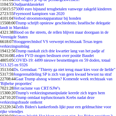
11
04:55
Oudjaarsklassieker
150
15:57
5000 euro bijstand terugbetalen vanwege zakgeld kinderen
27
23:55
Feyenoord kampioen van 2020
41
01:04
Verbod stroomstootapparatuur bij honden
155
08:00
Trump schrijft opnieuw geschiedenis; Israëlische delegatie
landt in Marokko
43
21:38
Blood on the streets, de rellen blijven maar doorgaan in de
Verenigde Staten
66
18:07
Hooggerechtshof VS verwerpt rechtszaak Texas tegen
verkiezingsuitslag
194
12:56
Trump raaskalt zich drie kwartier lang van het padje af
92
16:08
Leden FVD mogen beslissen over positie Baudet
48
05:05
COVID-19: 4499 nieuwe besmettingen en 59 doden, totaal
513.325 en 9326
35
13:04
Ds. Gremdaat: "Thierry ga niet terug maar kies voor de liefde"
53
17:59
Jongerenafdeling SP is zich van geen kwaad bewust na straf
227
08:44
Gaat Trump alsnog winnen? Komende week rechtzaak van
'Bijbelse proporties'
70
21:28
Het racisme van CRT/SJW's
153
00:20
Trump's verkiezingsmanipulatie keerde zich tegen hem
247
10:20
Trump ontslaat topfunctionaris Krebs nadat deze
verkiezingsfraude ontkent
212
20:34
Zelfs Biden's kankerfonds lijkt puur een geldmachine voor
rijke vriendjes