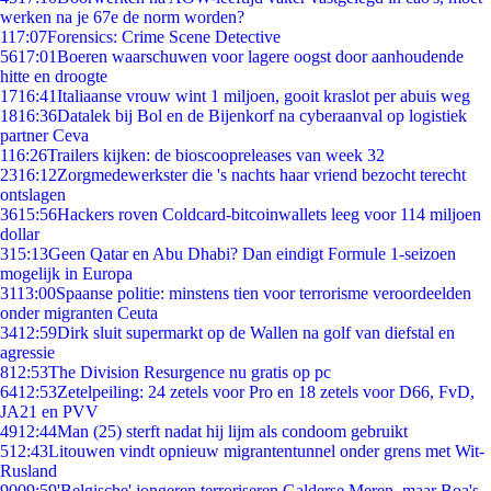
werken na je 67e de norm worden?
1
17:07
Forensics: Crime Scene Detective
56
17:01
Boeren waarschuwen voor lagere oogst door aanhoudende
hitte en droogte
17
16:41
Italiaanse vrouw wint 1 miljoen, gooit kraslot per abuis weg
18
16:36
Datalek bij Bol en de Bijenkorf na cyberaanval op logistiek
partner Ceva
1
16:26
Trailers kijken: de bioscoopreleases van week 32
23
16:12
Zorgmedewerkster die 's nachts haar vriend bezocht terecht
ontslagen
36
15:56
Hackers roven Coldcard-bitcoinwallets leeg voor 114 miljoen
dollar
3
15:13
Geen Qatar en Abu Dhabi? Dan eindigt Formule 1-seizoen
mogelijk in Europa
31
13:00
Spaanse politie: minstens tien voor terrorisme veroordeelden
onder migranten Ceuta
34
12:59
Dirk sluit supermarkt op de Wallen na golf van diefstal en
agressie
8
12:53
The Division Resurgence nu gratis op pc
64
12:53
Zetelpeiling: 24 zetels voor Pro en 18 zetels voor D66, FvD,
JA21 en PVV
49
12:44
Man (25) sterft nadat hij lijm als condoom gebruikt
5
12:43
Litouwen vindt opnieuw migrantentunnel onder grens met Wit-
Rusland
90
09:59
'Belgische' jongeren terroriseren Galderse Meren, maar Boa's